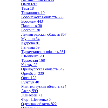
Омск
697
Тара
18
Тюкалинск
10
Воронежская область
886
Воронеж
443
Павловск
30
Россошь
30
Ленинградская область
867
Мурино
84
Кудрово
81
Гатчина
59
Туркестанская область
861
Шымкент
641
Туркестан
168
Кентау
28
Оренбургская область
842
Оренбург
330
Орск
128
Бузулук
48
Мангистауская область
824
Актау
599
Жанаозен
71
Форт-Шевченко
6
Одесская область
822