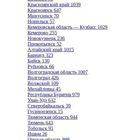
Красноярский край
1039
Красноярск
647
Минусинск
70
Норильск
57
Кемеровская область — Кузбасс
1029
Кемерово
255
Новокузнецк
236
Прокопьевск
52
Алтайский край
1015
Барнаул
323
Бийск
130
Рубцовск
66
Волгоградская область
1007
Волгоград
426
Волжский
109
Михайловка
45
Республика Бурятия
979
Улан-Удэ
632
Северобайкальск
39
Гусиноозерск
15
Тюменская область
944
Тюмень
643
Тобольск
91
Ишим
26
Омская область
898