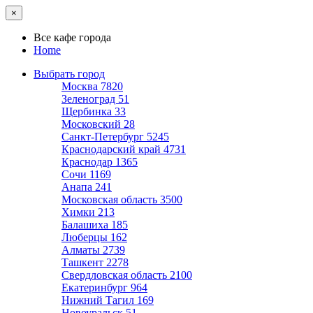
×
Все кафе города
Home
Выбрать город
Москва
7820
Зеленоград
51
Щербинка
33
Московский
28
Санкт-Петербург
5245
Краснодарский край
4731
Краснодар
1365
Сочи
1169
Анапа
241
Московская область
3500
Химки
213
Балашиха
185
Люберцы
162
Алматы
2739
Ташкент
2278
Свердловская область
2100
Екатеринбург
964
Нижний Тагил
169
Новоуральск
51