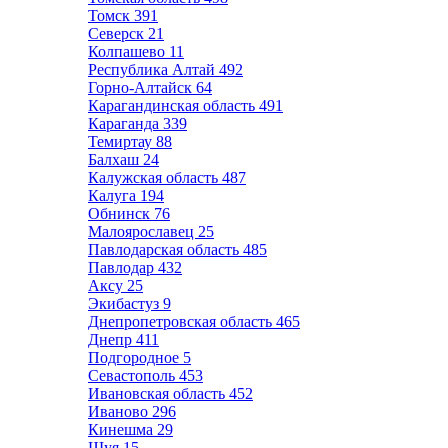
Томск
391
Северск
21
Колпашево
11
Республика Алтай
492
Горно-Алтайск
64
Карагандинская область
491
Караганда
339
Темиртау
88
Балхаш
24
Калужская область
487
Калуга
194
Обнинск
76
Малоярославец
25
Павлодарская область
485
Павлодар
432
Аксу
25
Экибастуз
9
Днепропетровская область
465
Днепр
411
Подгородное
5
Севастополь
453
Ивановская область
452
Иваново
296
Кинешма
29
Шуя
15