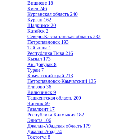
Вишневе
18
Киев
246
Курганская область
240
Курган
162
Шадринск
20
Катайск
2
Северо-Казахстанская область
232
Петропавловск
193
Тайынша
1
Республика Тыва
216
Кызыл
173
Ак-Довурак
8
Туран
7
Камчатский край
213
Петропавловск-Камчатский
135
Елизово
36
Вилючинск
9
Ташкентская область
209
Чирчик
69
Газалкент
17
Республика Калмыкия
182
Элиста
106
Джалал-Абадская область
179
Джалал-Абад
74
Токтогул
8