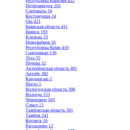
Республика Карелия
422
Петрозаводск
161
Сортавала
34
Костомукша
24
Ош
421
Брянская область
411
Брянск
193
Клинцы
33
Новозыбков
16
Республика Коми
410
Сыктывкар
136
Ухта
55
Печора
32
Актюбинская область
401
Актобе
382
Кандыагаш
2
Иргиз
1
Вологодская область
398
Вологда
153
Череповец
103
Сокол
13
Тамбовская область
391
Тамбов
241
Котовск
16
Рассказово
12