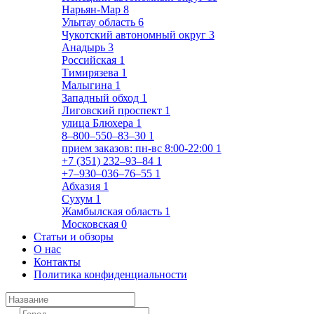
Нарьян-Мар
8
Улытау область
6
Чукотский автономный округ
3
Анадырь
3
Российская
1
Тимирязева
1
Малыгина
1
Западный обход
1
Лиговский проспект
1
улица Блюхера
1
8‒800‒550‒83‒30
1
прием заказов: пн-вс 8:00-22:00
1
+7 (351) 232‒93‒84
1
+7‒930‒036‒76‒55
1
Абхазия
1
Сухум
1
Жамбылская область
1
Московская
0
Статьи и обзоры
О нас
Контакты
Политика конфиденциальности