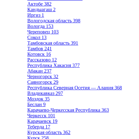
Актобе
382
Кандыагаш
2
Иргиз
1
Вологодская область
398
Вологда
153
Череповец
103
Сокол
13
Тамбовская область
391
Тамбов
241
Котовск
16
Рассказово
12
Республика Хакасия
377
Абакан
237
Черногорск
32
Саяногорск
29
Республика Северная Осетия — Алания
368
Владикавказ
297
Моздок
35
Беслан
9
Карачаево-Черкесская Республика
363
Черкесск
101
Карачаевск
19
Теберда
17
Курская область
362
Курск
258