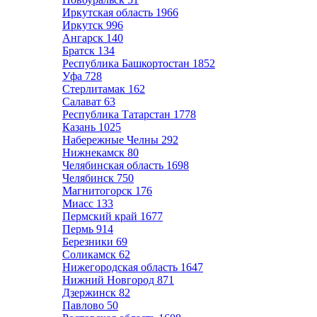
Иркутская область
1966
Иркутск
996
Ангарск
140
Братск
134
Республика Башкортостан
1852
Уфа
728
Стерлитамак
162
Салават
63
Республика Татарстан
1778
Казань
1025
Набережные Челны
292
Нижнекамск
80
Челябинская область
1698
Челябинск
750
Магнитогорск
176
Миасс
133
Пермский край
1677
Пермь
914
Березники
69
Соликамск
62
Нижегородская область
1647
Нижний Новгород
871
Дзержинск
82
Павлово
50