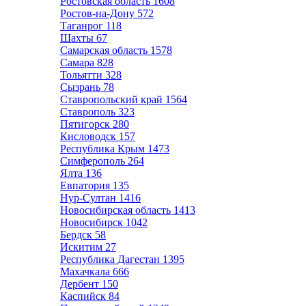
Ростовская область
1608
Ростов-на-Дону
572
Таганрог
118
Шахты
67
Самарская область
1578
Самара
828
Тольятти
328
Сызрань
78
Ставропольский край
1564
Ставрополь
323
Пятигорск
280
Кисловодск
157
Республика Крым
1473
Симферополь
264
Ялта
136
Евпатория
135
Нур-Султан
1416
Новосибирская область
1413
Новосибирск
1042
Бердск
58
Искитим
27
Республика Дагестан
1395
Махачкала
666
Дербент
150
Каспийск
84