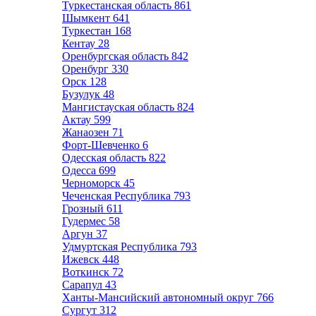
Туркестанская область
861
Шымкент
641
Туркестан
168
Кентау
28
Оренбургская область
842
Оренбург
330
Орск
128
Бузулук
48
Мангистауская область
824
Актау
599
Жанаозен
71
Форт-Шевченко
6
Одесская область
822
Одесса
699
Черноморск
45
Чеченская Республика
793
Грозный
611
Гудермес
58
Аргун
37
Удмуртская Республика
793
Ижевск
448
Воткинск
72
Сарапул
43
Ханты-Мансийский автономный округ
766
Сургут
312