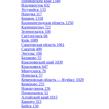
Приморский край
1349
Владивосток
632
Уссурийск
133
Находка
117
Бишкек
1318
Калининградская область
1250
Калининград
723
Зеленоградск
100
Светлогорск
66
Київ
1089
Саратовская область
1061
Саратов
499
Энгельс
106
Балаково
55
Красноярский край
1039
Красноярск
647
Минусинск
70
Норильск
57
Кемеровская область — Кузбасс
1029
Кемерово
255
Новокузнецк
236
Прокопьевск
52
Алтайский край
1015
Барнаул
323
Бийск
130