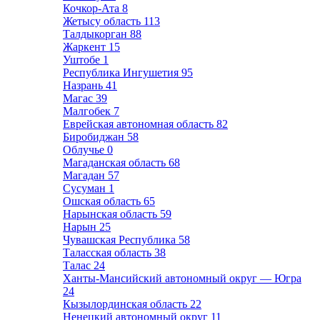
Кочкор-Ата
8
Жетысу область
113
Талдыкорган
88
Жаркент
15
Уштобе
1
Республика Ингушетия
95
Назрань
41
Магас
39
Малгобек
7
Еврейская автономная область
82
Биробиджан
58
Облучье
0
Магаданская область
68
Магадан
57
Сусуман
1
Ошская область
65
Нарынская область
59
Нарын
25
Чувашская Республика
58
Таласская область
38
Талас
24
Ханты-Мансийский автономный округ — Югра
24
Кызылординская область
22
Ненецкий автономный округ
11