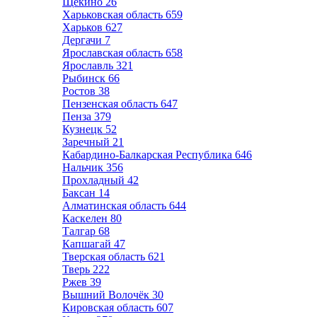
Щёкино
26
Харьковская область
659
Харьков
627
Дергачи
7
Ярославская область
658
Ярославль
321
Рыбинск
66
Ростов
38
Пензенская область
647
Пенза
379
Кузнецк
52
Заречный
21
Кабардино-Балкарская Республика
646
Нальчик
356
Прохладный
42
Баксан
14
Алматинская область
644
Каскелен
80
Талгар
68
Капшагай
47
Тверская область
621
Тверь
222
Ржев
39
Вышний Волочёк
30
Кировская область
607