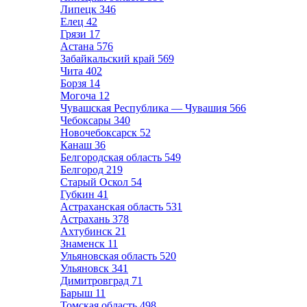
Липецк
346
Елец
42
Грязи
17
Астана
576
Забайкальский край
569
Чита
402
Борзя
14
Могоча
12
Чувашская Республика — Чувашия
566
Чебоксары
340
Новочебоксарск
52
Канаш
36
Белгородская область
549
Белгород
219
Старый Оскол
54
Губкин
41
Астраханская область
531
Астрахань
378
Ахтубинск
21
Знаменск
11
Ульяновская область
520
Ульяновск
341
Димитровград
71
Барыш
11
Томская область
498