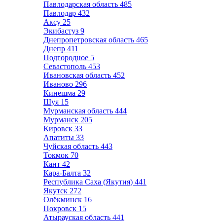
Павлодарская область
485
Павлодар
432
Аксу
25
Экибастуз
9
Днепропетровская область
465
Днепр
411
Подгородное
5
Севастополь
453
Ивановская область
452
Иваново
296
Кинешма
29
Шуя
15
Мурманская область
444
Мурманск
205
Кировск
33
Апатиты
33
Чуйская область
443
Токмок
70
Кант
42
Кара-Балта
32
Республика Саха (Якутия)
441
Якутск
272
Олёкминск
16
Покровск
15
Атырауская область
441