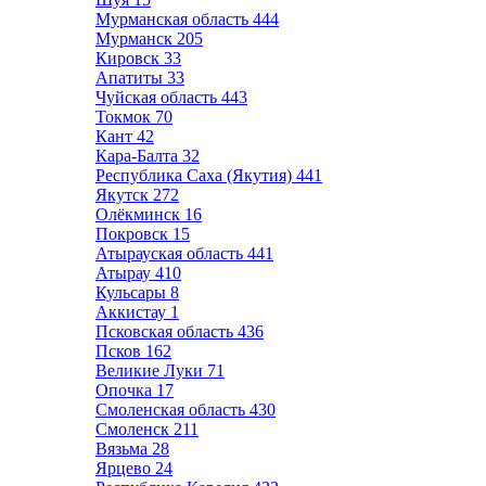
Мурманская область
444
Мурманск
205
Кировск
33
Апатиты
33
Чуйская область
443
Токмок
70
Кант
42
Кара-Балта
32
Республика Саха (Якутия)
441
Якутск
272
Олёкминск
16
Покровск
15
Атырауская область
441
Атырау
410
Кульсары
8
Аккистау
1
Псковская область
436
Псков
162
Великие Луки
71
Опочка
17
Смоленская область
430
Смоленск
211
Вязьма
28
Ярцево
24