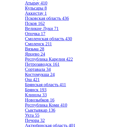
Атырау
410
Кульсары
8
Аккистау
1
Псковская область
436
Псков
162
Великие Луки
71
Опочка
17
Смоленская область
430
Смоленск
211
Вязьма
28
Ярцево
24
Республика Карелия
422
Петрозаводск
161
Сортавала
34
Костомукша
24
Ош
421
Брянская область
411
Брянск
193
Клинцы
33
Новозыбков
16
Республика Коми
410
Сыктывкар
136
Ухта
55
Печора
32
Актюбинская область
401