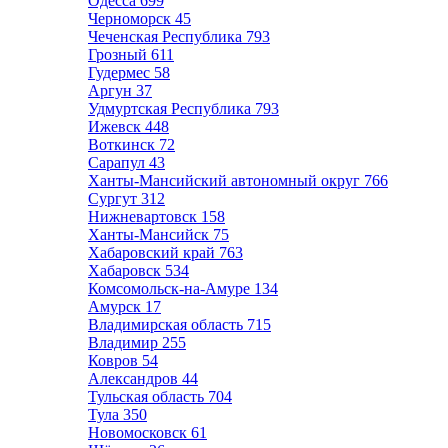
Одесса
699
Черноморск
45
Чеченская Республика
793
Грозный
611
Гудермес
58
Аргун
37
Удмуртская Республика
793
Ижевск
448
Воткинск
72
Сарапул
43
Ханты-Мансийский автономный округ
766
Сургут
312
Нижневартовск
158
Ханты-Мансийск
75
Хабаровский край
763
Хабаровск
534
Комсомольск-на-Амуре
134
Амурск
17
Владимирская область
715
Владимир
255
Ковров
54
Александров
44
Тульская область
704
Тула
350
Новомосковск
61