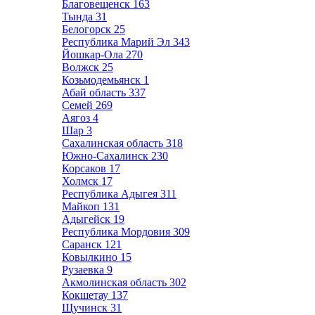
Благовещенск
163
Тында
31
Белогорск
25
Республика Марий Эл
343
Йошкар-Ола
270
Волжск
25
Козьмодемьянск
1
Абай область
337
Семей
269
Аягоз
4
Шар
3
Сахалинская область
318
Южно-Сахалинск
230
Корсаков
17
Холмск
17
Республика Адыгея
311
Майкоп
131
Адыгейск
19
Республика Мордовия
309
Саранск
121
Ковылкино
15
Рузаевка
9
Акмолинская область
302
Кокшетау
137
Щучинск
31