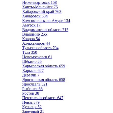
Нижневартовск
158
Ханты-Мансийск
75
Хабаровский край
763
Хабаровск
534
Комсомольск-на-Амуре
134
Амурск
17
Владимирская область
715
Владимир
255
Ковров
54
Александров
44
Тульская область
704
Тула
350
Новомосковск
61
Щёкино
26
Харьковская область
659
Харьков
627
Дергачи
7
Ярославская область
658
Ярославль
321
Рыбинск
66
Ростов
38
Пензенская область
647
Пенза
379
Кузнецк
52
Заречный
21