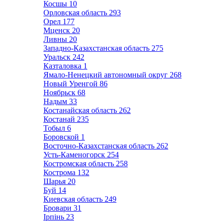
Косшы
10
Орловская область
293
Орел
177
Мценск
20
Ливны
20
Западно-Казахстанская область
275
Уральск
242
Казталовка
1
Ямало-Ненецкий автономный округ
268
Новый Уренгой
86
Ноябрьск
68
Надым
33
Костанайская область
262
Костанай
235
Тобыл
6
Боровской
1
Восточно-Казахстанская область
262
Усть-Каменогорск
254
Костромская область
258
Кострома
132
Шарья
20
Буй
14
Киевская область
249
Бровари
31
Ірпінь
23