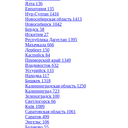
Ялта
136
Евпатория
135
Нур-Султан
1416
Новосибирская область
1413
Новосибирск
1042
Бердск
58
Искитим
27
Республика Дагестан
1395
Махачкала
666
Дербент
150
Каспийск
84
Приморский край
1349
Владивосток
632
Уссурийск
133
Находка
117
Бишкек
1318
Калининградская область
1250
Калининград
723
Зеленоградск
100
Светлогорск
66
Київ
1089
Саратовская область
1061
Саратов
499
Энгельс
106
Балаково
55