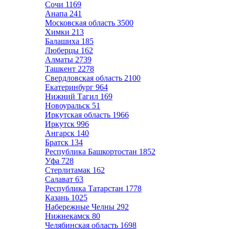
Сочи
1169
Анапа
241
Московская область
3500
Химки
213
Балашиха
185
Люберцы
162
Алматы
2739
Ташкент
2278
Свердловская область
2100
Екатеринбург
964
Нижний Тагил
169
Новоуральск
51
Иркутская область
1966
Иркутск
996
Ангарск
140
Братск
134
Республика Башкортостан
1852
Уфа
728
Стерлитамак
162
Салават
63
Республика Татарстан
1778
Казань
1025
Набережные Челны
292
Нижнекамск
80
Челябинская область
1698