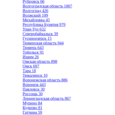
Рубцовск
66
Волгоградская область
1007
Волгоград
426
Волжский
109
Михайловка
45
Республика Бурятия
979
Улан-Удэ
632
Северобайкальск
39
Гусиноозерск
15
Тюменская область
944
Тюмень
643
Тобольск
91
Ишим
26
Омская область
898
Омск
697
Тара
18
Тюкалинск
10
Воронежская область
886
Воронеж
443
Павловск
30
Россошь
30
Ленинградская область
867
Мурино
84
Кудрово
81
Гатчина
59