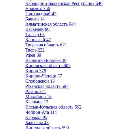
Кабардино-Балкарская Республика
646
Нальчик
356
Прохладный
42
Баксан
14
Алматинская область
644
Каскелен
80
Талгар
68
Капшагай
47
Тверская область
621
Тверь
222
Ржев
39
Вышний Волочёк
30
Кировская область
607
Киров
378
Кирово-Чепецк
37
Слободской
18
Рязанская область
594
Рязань
321
Михайлов
18
Касимов
17
Иссык-Кульская область
592
Чолпон-Ата
114
Каракол
95
Балыкчы
48
Липецкая область
590