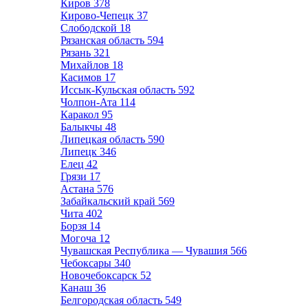
Киров
378
Кирово-Чепецк
37
Слободской
18
Рязанская область
594
Рязань
321
Михайлов
18
Касимов
17
Иссык-Кульская область
592
Чолпон-Ата
114
Каракол
95
Балыкчы
48
Липецкая область
590
Липецк
346
Елец
42
Грязи
17
Астана
576
Забайкальский край
569
Чита
402
Борзя
14
Могоча
12
Чувашская Республика — Чувашия
566
Чебоксары
340
Новочебоксарск
52
Канаш
36
Белгородская область
549