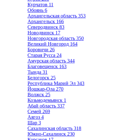
Курчатов
11
Обоянь
6
Архангельская область
353
Архангельск
166
Северодвинск
83
Новодвинск
17
Новгородская область
350
Великий Новгород
164
Боровичи
26
Старая Русса
24
Амурская область
344
Благовещенск
163
Тында
31
Белогорск
25
Республика Марий Эл
343
Йошкар-Ола
270
Волжск
25
Козьмодемьянск
1
Абай область
337
Семей
269
Аягоз
4
Шар
3
Сахалинская область
318
Южно-Сахалинск
230
Корсаков
17