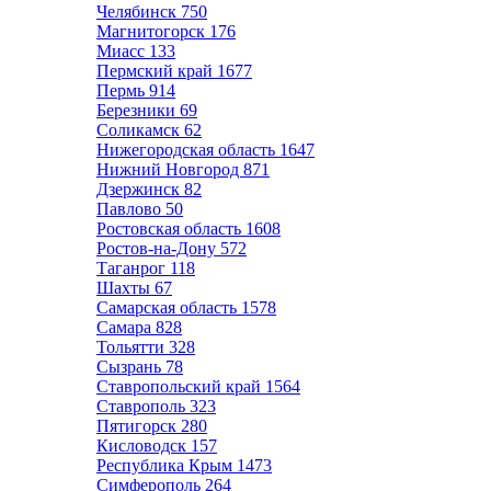
Челябинск
750
Магнитогорск
176
Миасс
133
Пермский край
1677
Пермь
914
Березники
69
Соликамск
62
Нижегородская область
1647
Нижний Новгород
871
Дзержинск
82
Павлово
50
Ростовская область
1608
Ростов-на-Дону
572
Таганрог
118
Шахты
67
Самарская область
1578
Самара
828
Тольятти
328
Сызрань
78
Ставропольский край
1564
Ставрополь
323
Пятигорск
280
Кисловодск
157
Республика Крым
1473
Симферополь
264