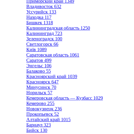
Приморский край
1349
Владивосток
632
Уссурийск
133
Находка
117
Бишкек
1318
Калининградская область
1250
Калининград
723
Зеленоградск
100
Светлогорск
66
Київ
1089
Саратовская область
1061
Саратов
499
Энгельс
106
Балаково
55
Красноярский край
1039
Красноярск
647
Минусинск
70
Норильск
57
Кемеровская область — Кузбасс
1029
Кемерово
255
Новокузнецк
236
Прокопьевск
52
Алтайский край
1015
Барнаул
323
Бийск
130