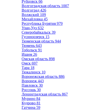
Рубцовск
66
Волгоградская область
1007
Волгоград
426
Волжский
109
Михайловка
45
Республика Бурятия
979
Улан-Удэ
632
Северобайкальск
39
Гусиноозерск
15
Тюменская область
944
Тюмень
643
Тобольск
91
Ишим
26
Омская область
898
Омск
697
Тара
18
Тюкалинск
10
Воронежская область
886
Воронеж
443
Павловск
30
Россошь
30
Ленинградская область
867
Мурино
84
Кудрово
81
Гатчина
59