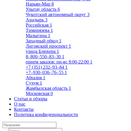
Нарьян-Мар
8
Улытау область
6
Чукотский автономный округ
3
Анадырь
3
Российская
1
Тимирязева
1
Малыгина
1
Западный обход
1
Лиговский проспект
1
улица Блюхера
1
8‒800‒550‒83‒30
1
прием заказов: пн-вс 8:00-22:00
1
+7 (351) 232‒93‒84
1
+7‒930‒036‒76‒55
1
Абхазия
1
Сухум
1
Жамбылская область
1
Московская
0
Статьи и обзоры
О нас
Контакты
Политика конфиденциальности