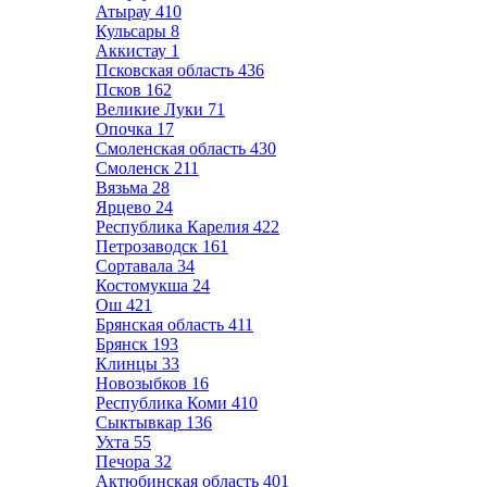
Атырау
410
Кульсары
8
Аккистау
1
Псковская область
436
Псков
162
Великие Луки
71
Опочка
17
Смоленская область
430
Смоленск
211
Вязьма
28
Ярцево
24
Республика Карелия
422
Петрозаводск
161
Сортавала
34
Костомукша
24
Ош
421
Брянская область
411
Брянск
193
Клинцы
33
Новозыбков
16
Республика Коми
410
Сыктывкар
136
Ухта
55
Печора
32
Актюбинская область
401