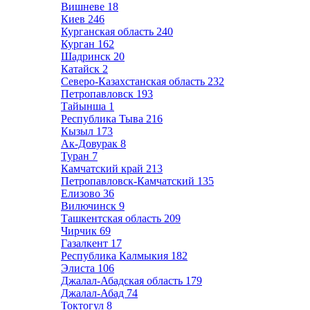
Вишневе
18
Киев
246
Курганская область
240
Курган
162
Шадринск
20
Катайск
2
Северо-Казахстанская область
232
Петропавловск
193
Тайынша
1
Республика Тыва
216
Кызыл
173
Ак-Довурак
8
Туран
7
Камчатский край
213
Петропавловск-Камчатский
135
Елизово
36
Вилючинск
9
Ташкентская область
209
Чирчик
69
Газалкент
17
Республика Калмыкия
182
Элиста
106
Джалал-Абадская область
179
Джалал-Абад
74
Токтогул
8