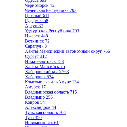
Одесса
699
Черноморск
45
Чеченская Республика
793
Грозный
611
Гудермес
58
Аргун
37
Удмуртская Республика
793
Ижевск
448
Воткинск
72
Сарапул
43
Ханты-Мансийский автономный округ
766
Сургут
312
Нижневартовск
158
Ханты-Мансийск
75
Хабаровский край
763
Хабаровск
534
Комсомольск-на-Амуре
134
Амурск
17
Владимирская область
715
Владимир
255
Ковров
54
Александров
44
Тульская область
704
Тула
350
Новомосковск
61