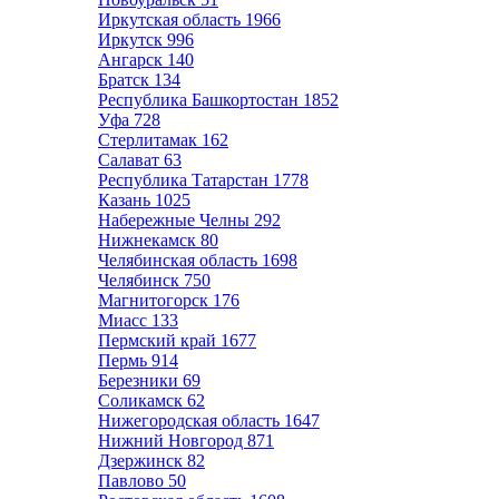
Иркутская область
1966
Иркутск
996
Ангарск
140
Братск
134
Республика Башкортостан
1852
Уфа
728
Стерлитамак
162
Салават
63
Республика Татарстан
1778
Казань
1025
Набережные Челны
292
Нижнекамск
80
Челябинская область
1698
Челябинск
750
Магнитогорск
176
Миасс
133
Пермский край
1677
Пермь
914
Березники
69
Соликамск
62
Нижегородская область
1647
Нижний Новгород
871
Дзержинск
82
Павлово
50