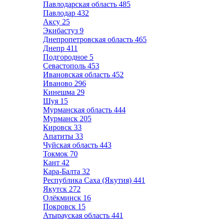
Павлодарская область
485
Павлодар
432
Аксу
25
Экибастуз
9
Днепропетровская область
465
Днепр
411
Подгородное
5
Севастополь
453
Ивановская область
452
Иваново
296
Кинешма
29
Шуя
15
Мурманская область
444
Мурманск
205
Кировск
33
Апатиты
33
Чуйская область
443
Токмок
70
Кант
42
Кара-Балта
32
Республика Саха (Якутия)
441
Якутск
272
Олёкминск
16
Покровск
15
Атырауская область
441