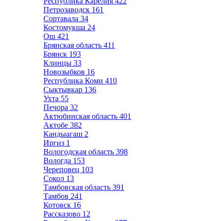
Республика Карелия
422
Петрозаводск
161
Сортавала
34
Костомукша
24
Ош
421
Брянская область
411
Брянск
193
Клинцы
33
Новозыбков
16
Республика Коми
410
Сыктывкар
136
Ухта
55
Печора
32
Актюбинская область
401
Актобе
382
Кандыагаш
2
Иргиз
1
Вологодская область
398
Вологда
153
Череповец
103
Сокол
13
Тамбовская область
391
Тамбов
241
Котовск
16
Рассказово
12