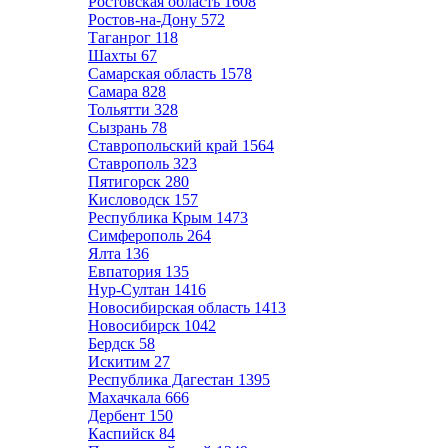
Ростовская область
1608
Ростов-на-Дону
572
Таганрог
118
Шахты
67
Самарская область
1578
Самара
828
Тольятти
328
Сызрань
78
Ставропольский край
1564
Ставрополь
323
Пятигорск
280
Кисловодск
157
Республика Крым
1473
Симферополь
264
Ялта
136
Евпатория
135
Нур-Султан
1416
Новосибирская область
1413
Новосибирск
1042
Бердск
58
Искитим
27
Республика Дагестан
1395
Махачкала
666
Дербент
150
Каспийск
84