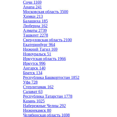
Сочи
1169
Анапа
241
Московская область
3500
Химки
213
Балашиха
185
Люберцы
162
Алматы
2739
Ташкент
2278
Свердловская область
2100
Екатеринбург
964
Нижний Тагил
169
Новоуральск
51
Иркутская область
1966
Иркутск
996
Ангарск
140
Братск
134
Республика Башкортостан
1852
Уфа
728
Стерлитамак
162
Салават
63
Республика Татарстан
1778
Казань
1025
Набережные Челны
292
Нижнекамск
80
Челябинская область
1698