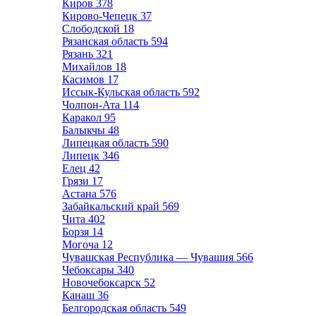
Киров
378
Кирово-Чепецк
37
Слободской
18
Рязанская область
594
Рязань
321
Михайлов
18
Касимов
17
Иссык-Кульская область
592
Чолпон-Ата
114
Каракол
95
Балыкчы
48
Липецкая область
590
Липецк
346
Елец
42
Грязи
17
Астана
576
Забайкальский край
569
Чита
402
Борзя
14
Могоча
12
Чувашская Республика — Чувашия
566
Чебоксары
340
Новочебоксарск
52
Канаш
36
Белгородская область
549