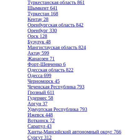
Туркестанская область
861
Шымкент
641
Туркестан
168
Кентау
28
Оренбургская область
842
Оренбург
330
Орск
128
Бузулук
48
Мангистауская область
824
Актау
599
Жанаозен
71
Форт-Шевченко
6
Одесская область
822
Одесса
699
Черноморск
45
Чеченская Республика
793
Грозный
611
Гудермес
58
Аргун
37
Удмуртская Республика
793
Ижевск
448
Воткинск
72
Сарапул
43
Ханты-Мансийский автономный округ
766
Сургут
312