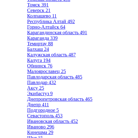
Томск
391
Северск
21
Колпашево
11
Республика Алтай
492
Горно-Алтайск
64
Карагандинская область
491
Караганда
339
Темиртау
88
Балхаш
24
Калужская область
487
Калуга
194
Обнинск
76
Малоярославец
25
Павлодарская область
485
Павлодар
432
Аксу
25
Экибастуз
9
Днепропетровская область
465
Днепр
411
Подгородное
5
Севастополь
453
Ивановская область
452
Иваново
296
Кинешма
29
Шуя
15