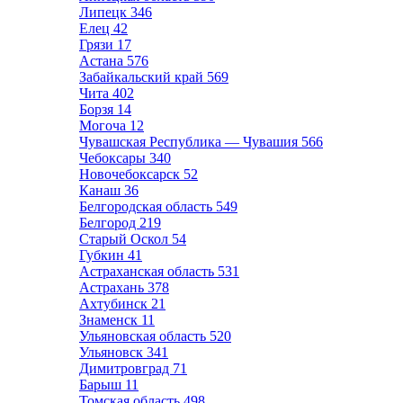
Липецк
346
Елец
42
Грязи
17
Астана
576
Забайкальский край
569
Чита
402
Борзя
14
Могоча
12
Чувашская Республика — Чувашия
566
Чебоксары
340
Новочебоксарск
52
Канаш
36
Белгородская область
549
Белгород
219
Старый Оскол
54
Губкин
41
Астраханская область
531
Астрахань
378
Ахтубинск
21
Знаменск
11
Ульяновская область
520
Ульяновск
341
Димитровград
71
Барыш
11
Томская область
498