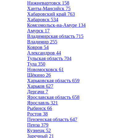
Нижневартовск
158
Ханты-Мансийск
75
Хабаровский край
763
Хабаровск
534
Комсомольск-на-Амуре
134
Амурск
17
Владимирская область
715
Владимир
255
Ковров
54
Александров
44
Тульская область
704
Тула
350
Новомосковск
61
Щёкино
26
Харьковская область
659
Харьков
627
Дергачи
7
Ярославская область
658
Ярославль
321
Рыбинск
66
Ростов
38
Пензенская область
647
Пенза
379
Кузнецк
52
Заречный
21