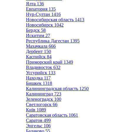
Ялта
136
Евпатория
135
Нур-Султан
1416
Новосибирская область
1413
Новосибирск
1042
Бердск
58
Искитим
27
Республика Дагестан
1395
Махачкала
666
Дербент
150
Каспийск
84
Приморский край
1349
Владивосток
632
Уссурийск
133
Находка
117
Бишкек
1318
Калининградская область
1250
Калининград
723
Зеленоградск
100
Светлогорск
66
Київ
1089
Саратовская область
1061
Саратов
499
Энгельс
106
Балаково
55