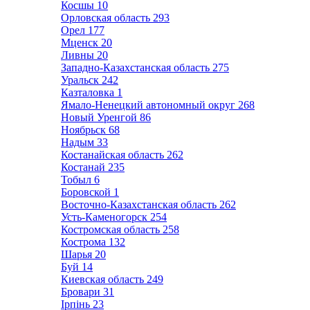
Косшы
10
Орловская область
293
Орел
177
Мценск
20
Ливны
20
Западно-Казахстанская область
275
Уральск
242
Казталовка
1
Ямало-Ненецкий автономный округ
268
Новый Уренгой
86
Ноябрьск
68
Надым
33
Костанайская область
262
Костанай
235
Тобыл
6
Боровской
1
Восточно-Казахстанская область
262
Усть-Каменогорск
254
Костромская область
258
Кострома
132
Шарья
20
Буй
14
Киевская область
249
Бровари
31
Ірпінь
23