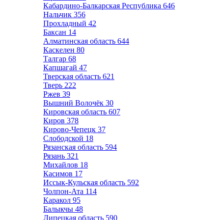
Кабардино-Балкарская Республика
646
Нальчик
356
Прохладный
42
Баксан
14
Алматинская область
644
Каскелен
80
Талгар
68
Капшагай
47
Тверская область
621
Тверь
222
Ржев
39
Вышний Волочёк
30
Кировская область
607
Киров
378
Кирово-Чепецк
37
Слободской
18
Рязанская область
594
Рязань
321
Михайлов
18
Касимов
17
Иссык-Кульская область
592
Чолпон-Ата
114
Каракол
95
Балыкчы
48
Липецкая область
590