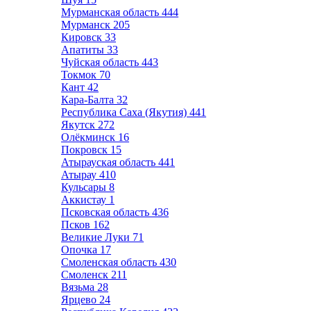
Мурманская область
444
Мурманск
205
Кировск
33
Апатиты
33
Чуйская область
443
Токмок
70
Кант
42
Кара-Балта
32
Республика Саха (Якутия)
441
Якутск
272
Олёкминск
16
Покровск
15
Атырауская область
441
Атырау
410
Кульсары
8
Аккистау
1
Псковская область
436
Псков
162
Великие Луки
71
Опочка
17
Смоленская область
430
Смоленск
211
Вязьма
28
Ярцево
24