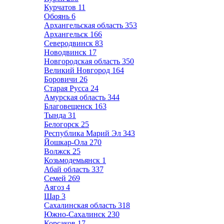
Курчатов
11
Обоянь
6
Архангельская область
353
Архангельск
166
Северодвинск
83
Новодвинск
17
Новгородская область
350
Великий Новгород
164
Боровичи
26
Старая Русса
24
Амурская область
344
Благовещенск
163
Тында
31
Белогорск
25
Республика Марий Эл
343
Йошкар-Ола
270
Волжск
25
Козьмодемьянск
1
Абай область
337
Семей
269
Аягоз
4
Шар
3
Сахалинская область
318
Южно-Сахалинск
230
Корсаков
17