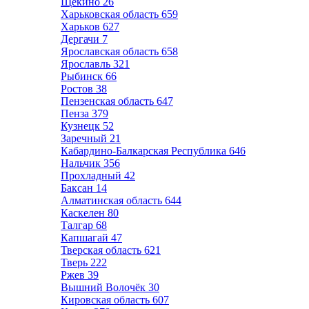
Щёкино
26
Харьковская область
659
Харьков
627
Дергачи
7
Ярославская область
658
Ярославль
321
Рыбинск
66
Ростов
38
Пензенская область
647
Пенза
379
Кузнецк
52
Заречный
21
Кабардино-Балкарская Республика
646
Нальчик
356
Прохладный
42
Баксан
14
Алматинская область
644
Каскелен
80
Талгар
68
Капшагай
47
Тверская область
621
Тверь
222
Ржев
39
Вышний Волочёк
30
Кировская область
607