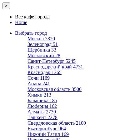
×
Все кафе города
Home
Выбрать город
Москва
7820
Зеленоград
51
Щербинка
33
Московский
28
Санкт-Петербург
5245
Краснодарский край
4731
Краснодар
1365
Сочи
1169
Анапа
241
Московская область
3500
Химки
213
Балашиха
185
Люберцы
162
Алматы
2739
Ташкент
2278
Свердловская область
2100
Екатеринбург
964
Нижний Тагил
169
Новоуральск
51