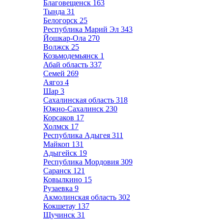
Благовещенск
163
Тында
31
Белогорск
25
Республика Марий Эл
343
Йошкар-Ола
270
Волжск
25
Козьмодемьянск
1
Абай область
337
Семей
269
Аягоз
4
Шар
3
Сахалинская область
318
Южно-Сахалинск
230
Корсаков
17
Холмск
17
Республика Адыгея
311
Майкоп
131
Адыгейск
19
Республика Мордовия
309
Саранск
121
Ковылкино
15
Рузаевка
9
Акмолинская область
302
Кокшетау
137
Щучинск
31