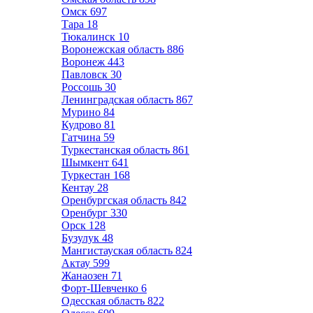
Омск
697
Тара
18
Тюкалинск
10
Воронежская область
886
Воронеж
443
Павловск
30
Россошь
30
Ленинградская область
867
Мурино
84
Кудрово
81
Гатчина
59
Туркестанская область
861
Шымкент
641
Туркестан
168
Кентау
28
Оренбургская область
842
Оренбург
330
Орск
128
Бузулук
48
Мангистауская область
824
Актау
599
Жанаозен
71
Форт-Шевченко
6
Одесская область
822