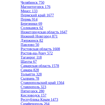
Челябинск
750
Магнитогорск
176
Миасс
133
Пермский край
1677
Пермь
914
Березники
69
Соликамск
62
Нижегородская область
1647
Нижний Новгород
871
Дзержинск
82
Павлово
50
Ростовская область
1608
Ростов-на-Дону
572
Таганрог
118
Шахты
67
Самарская область
1578
Самара
828
Тольятти
328
Сызрань
78
Ставропольский край
1564
Ставрополь
323
Пятигорск
280
Кисловодск
157
Республика Крым
1473
Симферополь
264