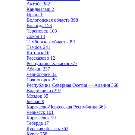
Актобе
382
Кандыагаш
2
Иргиз
1
Вологодская область
398
Вологда
153
Череповец
103
Сокол
13
Тамбовская область
391
Тамбов
241
Котовск
16
Рассказово
12
Республика Хакасия
377
Абакан
237
Черногорск
32
Саяногорск
29
Республика Северная Осетия — Алания
368
Владикавказ
297
Моздок
35
Беслан
9
Карачаево-Черкесская Республика
363
Черкесск
101
Карачаевск
19
Теберда
17
Курская область
362
Курск
258