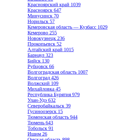
Красноярский край
1039
Красноярск
647
Минусинск
70
Норильск
57
Кемеровская область — Кузбасс
1029
Кемерово
255
Новокузнецк
236
Прокопьевск
52
Алтайский край
1015
Барнаул
323
Бийск
130
Рубцовск
66
Волгоградская область
1007
Волгоград
426
Волжский
109
Михайловка
45
Республика Бурятия
979
Улан-Удэ
632
Северобайкальск
39
Гусиноозерск
15
Тюменская область
944
Тюмень
643
Тобольск
91
Ишим
26
Омская область
898