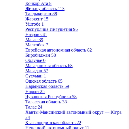
Кочкор-Ата
8
Жетысу область
113
Талдыкорган
88
Жаркент
15
Уштобе
1
Республика Ингушетия
95
Назрань
41
Магас
39
Малгобек
7
Еврейская автономная область
82
Биробиджан
58
Облучье
0
Магаданская область
68
Магадан
57
Сусуман
1
Ошская область
65
Нарынская область
59
Нарын
25
Чувашская Республика
58
Таласская область
38
Талас
24
Ханты-Мансийский автономный округ — Югра
24
Кызылординская область
22
Ненецкий автономный округ
11