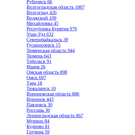
Рубцовск
66
Волгоградская область
1007
Волгоград
426
Волжский
109
Михайловка
45
Республика Бурятия
979
Улан-Удэ
632
Северобайкальск
39
Гусиноозерск
15
Тюменская область
944
Тюмень
643
Тобольск
91
Ишим
26
Омская область
898
Омск
697
Тара
18
Тюкалинск
10
Воронежская область
886
Воронеж
443
Павловск
30
Россошь
30
Ленинградская область
867
Мурино
84
Кудрово
81
Гатчина
59