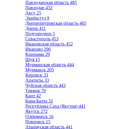
Павлодарская область
485
Павлодар
432
Аксу
25
Экибастуз
9
Днепропетровская область
465
Днепр
411
Подгородное
5
Севастополь
453
Ивановская область
452
Иваново
296
Кинешма
29
Шуя
15
Мурманская область
444
Мурманск
205
Кировск
33
Апатиты
33
Чуйская область
443
Токмок
70
Кант
42
Кара-Балта
32
Республика Саха (Якутия)
441
Якутск
272
Олёкминск
16
Покровск
15
Атырауская область
441