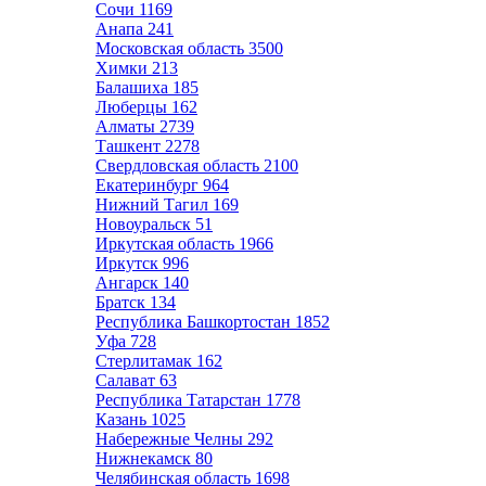
Сочи
1169
Анапа
241
Московская область
3500
Химки
213
Балашиха
185
Люберцы
162
Алматы
2739
Ташкент
2278
Свердловская область
2100
Екатеринбург
964
Нижний Тагил
169
Новоуральск
51
Иркутская область
1966
Иркутск
996
Ангарск
140
Братск
134
Республика Башкортостан
1852
Уфа
728
Стерлитамак
162
Салават
63
Республика Татарстан
1778
Казань
1025
Набережные Челны
292
Нижнекамск
80
Челябинская область
1698