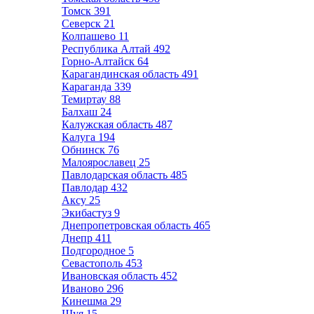
Томск
391
Северск
21
Колпашево
11
Республика Алтай
492
Горно-Алтайск
64
Карагандинская область
491
Караганда
339
Темиртау
88
Балхаш
24
Калужская область
487
Калуга
194
Обнинск
76
Малоярославец
25
Павлодарская область
485
Павлодар
432
Аксу
25
Экибастуз
9
Днепропетровская область
465
Днепр
411
Подгородное
5
Севастополь
453
Ивановская область
452
Иваново
296
Кинешма
29
Шуя
15