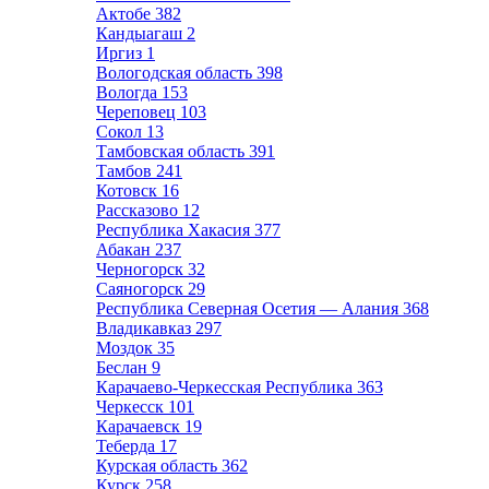
Актобе
382
Кандыагаш
2
Иргиз
1
Вологодская область
398
Вологда
153
Череповец
103
Сокол
13
Тамбовская область
391
Тамбов
241
Котовск
16
Рассказово
12
Республика Хакасия
377
Абакан
237
Черногорск
32
Саяногорск
29
Республика Северная Осетия — Алания
368
Владикавказ
297
Моздок
35
Беслан
9
Карачаево-Черкесская Республика
363
Черкесск
101
Карачаевск
19
Теберда
17
Курская область
362
Курск
258