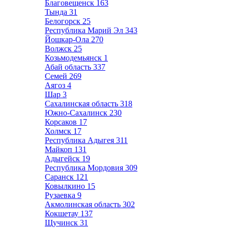
Благовещенск
163
Тында
31
Белогорск
25
Республика Марий Эл
343
Йошкар-Ола
270
Волжск
25
Козьмодемьянск
1
Абай область
337
Семей
269
Аягоз
4
Шар
3
Сахалинская область
318
Южно-Сахалинск
230
Корсаков
17
Холмск
17
Республика Адыгея
311
Майкоп
131
Адыгейск
19
Республика Мордовия
309
Саранск
121
Ковылкино
15
Рузаевка
9
Акмолинская область
302
Кокшетау
137
Щучинск
31