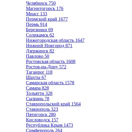
Челябинск
750
Магнитогорск
176
Миасс
133
Пермский край
1677
Пермь
914
Березники
69
Соликамск
62
Нижегородская область
1647
Нижний Новгород
871
Дзержинск
82
Павлово
50
Ростовская область
1608
Ростов-на-Дону
572
Таганрог
118
Шахты
67
Самарская область
1578
Самара
828
Тольятти
328
Сызрань
78
Ставропольский край
1564
Ставрополь
323
Пятигорск
280
Кисловодск
157
Республика Крым
1473
Симферополь
264