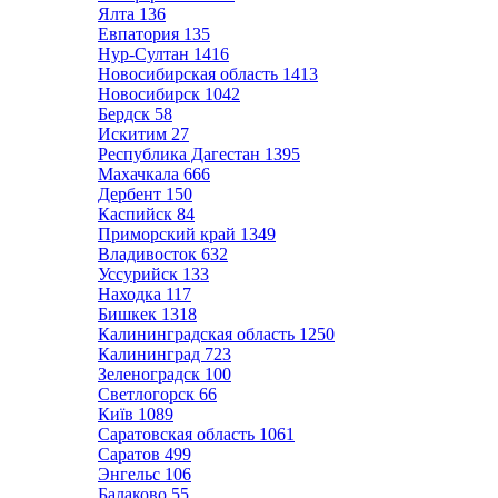
Ялта
136
Евпатория
135
Нур-Султан
1416
Новосибирская область
1413
Новосибирск
1042
Бердск
58
Искитим
27
Республика Дагестан
1395
Махачкала
666
Дербент
150
Каспийск
84
Приморский край
1349
Владивосток
632
Уссурийск
133
Находка
117
Бишкек
1318
Калининградская область
1250
Калининград
723
Зеленоградск
100
Светлогорск
66
Київ
1089
Саратовская область
1061
Саратов
499
Энгельс
106
Балаково
55