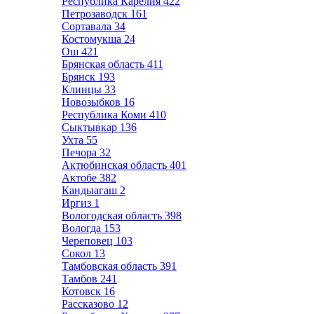
Республика Карелия
422
Петрозаводск
161
Сортавала
34
Костомукша
24
Ош
421
Брянская область
411
Брянск
193
Клинцы
33
Новозыбков
16
Республика Коми
410
Сыктывкар
136
Ухта
55
Печора
32
Актюбинская область
401
Актобе
382
Кандыагаш
2
Иргиз
1
Вологодская область
398
Вологда
153
Череповец
103
Сокол
13
Тамбовская область
391
Тамбов
241
Котовск
16
Рассказово
12