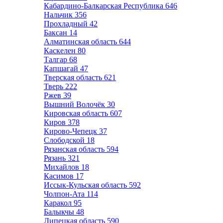
Кабардино-Балкарская Республика
646
Нальчик
356
Прохладный
42
Баксан
14
Алматинская область
644
Каскелен
80
Талгар
68
Капшагай
47
Тверская область
621
Тверь
222
Ржев
39
Вышний Волочёк
30
Кировская область
607
Киров
378
Кирово-Чепецк
37
Слободской
18
Рязанская область
594
Рязань
321
Михайлов
18
Касимов
17
Иссык-Кульская область
592
Чолпон-Ата
114
Каракол
95
Балыкчы
48
Липецкая область
590