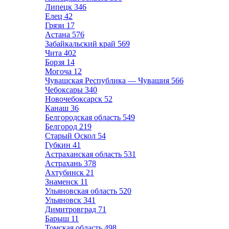
Липецк
346
Елец
42
Грязи
17
Астана
576
Забайкальский край
569
Чита
402
Борзя
14
Могоча
12
Чувашская Республика — Чувашия
566
Чебоксары
340
Новочебоксарск
52
Канаш
36
Белгородская область
549
Белгород
219
Старый Оскол
54
Губкин
41
Астраханская область
531
Астрахань
378
Ахтубинск
21
Знаменск
11
Ульяновская область
520
Ульяновск
341
Димитровград
71
Барыш
11
Томская область
498