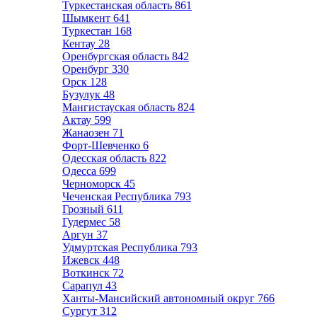
Туркестанская область
861
Шымкент
641
Туркестан
168
Кентау
28
Оренбургская область
842
Оренбург
330
Орск
128
Бузулук
48
Мангистауская область
824
Актау
599
Жанаозен
71
Форт-Шевченко
6
Одесская область
822
Одесса
699
Черноморск
45
Чеченская Республика
793
Грозный
611
Гудермес
58
Аргун
37
Удмуртская Республика
793
Ижевск
448
Воткинск
72
Сарапул
43
Ханты-Мансийский автономный округ
766
Сургут
312