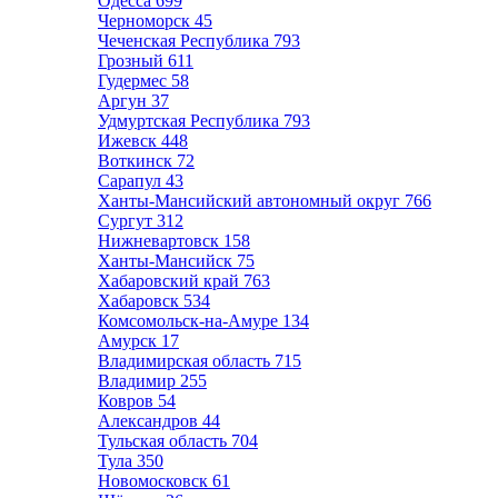
Одесса
699
Черноморск
45
Чеченская Республика
793
Грозный
611
Гудермес
58
Аргун
37
Удмуртская Республика
793
Ижевск
448
Воткинск
72
Сарапул
43
Ханты-Мансийский автономный округ
766
Сургут
312
Нижневартовск
158
Ханты-Мансийск
75
Хабаровский край
763
Хабаровск
534
Комсомольск-на-Амуре
134
Амурск
17
Владимирская область
715
Владимир
255
Ковров
54
Александров
44
Тульская область
704
Тула
350
Новомосковск
61