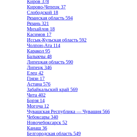
Киров
378
Кирово-Чепецк
37
Слободской
18
Рязанская область
594
Рязань
321
Михайлов
18
Касимов
17
Иссык-Кульская область
592
Чолпон-Ата
114
Каракол
95
Балыкчы
48
Липецкая область
590
Липецк
346
Елец
42
Грязи
17
Астана
576
Забайкальский край
569
Чита
402
Борзя
14
Могоча
12
Чувашская Республика — Чувашия
566
Чебоксары
340
Новочебоксарск
52
Канаш
36
Белгородская область
549