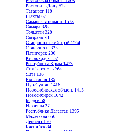
Ростовская область
1608
Ростов-на-Дону
572
Таганрог
118
Шахты
67
Самарская область
1578
Самара
828
Тольятти
328
Сызрань
78
Ставропольский край
1564
Ставрополь
323
Пятигорск
280
Кисловодск
157
Республика Крым
1473
Симферополь
264
Ялта
136
Евпатория
135
Нур-Султан
1416
Новосибирская область
1413
Новосибирск
1042
Бердск
58
Искитим
27
Республика Дагестан
1395
Махачкала
666
Дербент
150
Каспийск
84