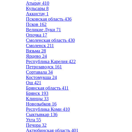
Атырау
410
Кульсары
8
Аккистау
1
Псковская область
436
Псков
162
Великие Луки
71
Опочка
17
Смоленская область
430
Смоленск
211
Вязьма
28
Ярцево
24
Республика Карелия
422
Петрозаводск
161
Сортавала
34
Костомукша
24
Ош
421
Брянская область
411
Брянск
193
Клинцы
33
Новозыбков
16
Республика Коми
410
Сыктывкар
136
Ухта
55
Печора
32
Актюбинская область
401