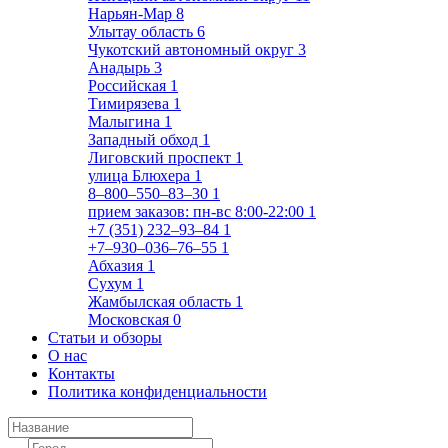
Нарьян-Мар
8
Улытау область
6
Чукотский автономный округ
3
Анадырь
3
Российская
1
Тимирязева
1
Малыгина
1
Западный обход
1
Лиговский проспект
1
улица Блюхера
1
8‒800‒550‒83‒30
1
прием заказов: пн-вс 8:00-22:00
1
+7 (351) 232‒93‒84
1
+7‒930‒036‒76‒55
1
Абхазия
1
Сухум
1
Жамбылская область
1
Московская
0
Статьи и обзоры
О нас
Контакты
Политика конфиденциальности