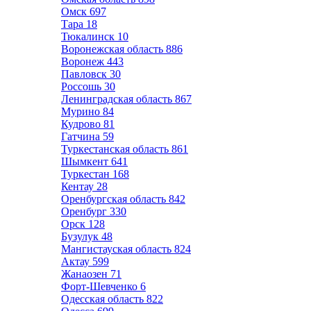
Омск
697
Тара
18
Тюкалинск
10
Воронежская область
886
Воронеж
443
Павловск
30
Россошь
30
Ленинградская область
867
Мурино
84
Кудрово
81
Гатчина
59
Туркестанская область
861
Шымкент
641
Туркестан
168
Кентау
28
Оренбургская область
842
Оренбург
330
Орск
128
Бузулук
48
Мангистауская область
824
Актау
599
Жанаозен
71
Форт-Шевченко
6
Одесская область
822