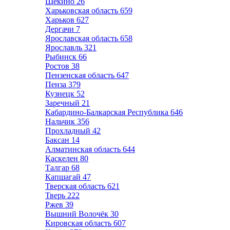
Щёкино
26
Харьковская область
659
Харьков
627
Дергачи
7
Ярославская область
658
Ярославль
321
Рыбинск
66
Ростов
38
Пензенская область
647
Пенза
379
Кузнецк
52
Заречный
21
Кабардино-Балкарская Республика
646
Нальчик
356
Прохладный
42
Баксан
14
Алматинская область
644
Каскелен
80
Талгар
68
Капшагай
47
Тверская область
621
Тверь
222
Ржев
39
Вышний Волочёк
30
Кировская область
607