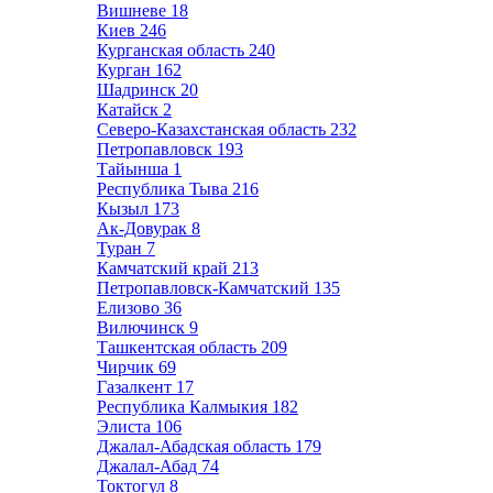
Вишневе
18
Киев
246
Курганская область
240
Курган
162
Шадринск
20
Катайск
2
Северо-Казахстанская область
232
Петропавловск
193
Тайынша
1
Республика Тыва
216
Кызыл
173
Ак-Довурак
8
Туран
7
Камчатский край
213
Петропавловск-Камчатский
135
Елизово
36
Вилючинск
9
Ташкентская область
209
Чирчик
69
Газалкент
17
Республика Калмыкия
182
Элиста
106
Джалал-Абадская область
179
Джалал-Абад
74
Токтогул
8