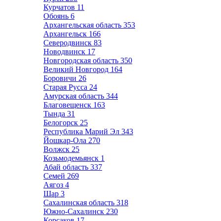
Курчатов
11
Обоянь
6
Архангельская область
353
Архангельск
166
Северодвинск
83
Новодвинск
17
Новгородская область
350
Великий Новгород
164
Боровичи
26
Старая Русса
24
Амурская область
344
Благовещенск
163
Тында
31
Белогорск
25
Республика Марий Эл
343
Йошкар-Ола
270
Волжск
25
Козьмодемьянск
1
Абай область
337
Семей
269
Аягоз
4
Шар
3
Сахалинская область
318
Южно-Сахалинск
230
Корсаков
17