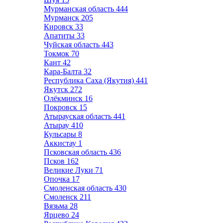
Мурманская область
444
Мурманск
205
Кировск
33
Апатиты
33
Чуйская область
443
Токмок
70
Кант
42
Кара-Балта
32
Республика Саха (Якутия)
441
Якутск
272
Олёкминск
16
Покровск
15
Атырауская область
441
Атырау
410
Кульсары
8
Аккистау
1
Псковская область
436
Псков
162
Великие Луки
71
Опочка
17
Смоленская область
430
Смоленск
211
Вязьма
28
Ярцево
24