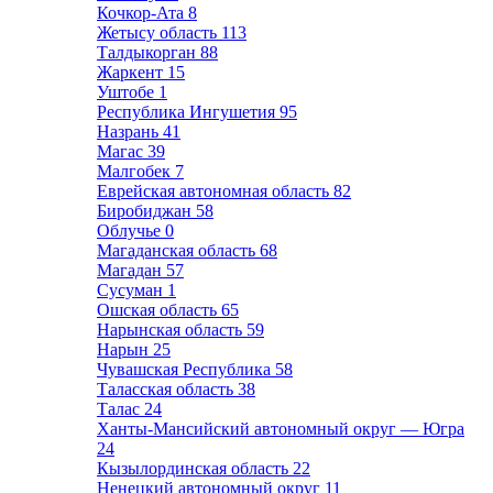
Кочкор-Ата
8
Жетысу область
113
Талдыкорган
88
Жаркент
15
Уштобе
1
Республика Ингушетия
95
Назрань
41
Магас
39
Малгобек
7
Еврейская автономная область
82
Биробиджан
58
Облучье
0
Магаданская область
68
Магадан
57
Сусуман
1
Ошская область
65
Нарынская область
59
Нарын
25
Чувашская Республика
58
Таласская область
38
Талас
24
Ханты-Мансийский автономный округ — Югра
24
Кызылординская область
22
Ненецкий автономный округ
11