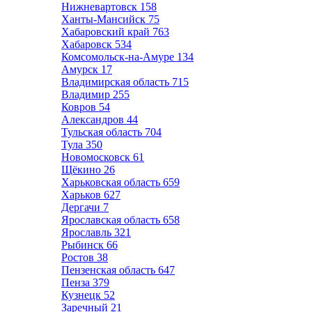
Нижневартовск
158
Ханты-Мансийск
75
Хабаровский край
763
Хабаровск
534
Комсомольск-на-Амуре
134
Амурск
17
Владимирская область
715
Владимир
255
Ковров
54
Александров
44
Тульская область
704
Тула
350
Новомосковск
61
Щёкино
26
Харьковская область
659
Харьков
627
Дергачи
7
Ярославская область
658
Ярославль
321
Рыбинск
66
Ростов
38
Пензенская область
647
Пенза
379
Кузнецк
52
Заречный
21