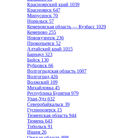
Красноярский край
1039
Красноярск
647
Минусинск
70
Норильск
57
Кемеровская область — Кузбасс
1029
Кемерово
255
Новокузнецк
236
Прокопьевск
52
Алтайский край
1015
Барнаул
323
Бийск
130
Рубцовск
66
Волгоградская область
1007
Волгоград
426
Волжский
109
Михайловка
45
Республика Бурятия
979
Улан-Удэ
632
Северобайкальск
39
Гусиноозерск
15
Тюменская область
944
Тюмень
643
Тобольск
91
Ишим
26
Омская область
898