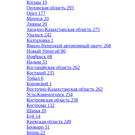
Косшы
10
Орловская область
293
Орел
177
Мценск
20
Ливны
20
Западно-Казахстанская область
275
Уральск
242
Казталовка
1
Ямало-Ненецкий автономный округ
268
Новый Уренгой
86
Ноябрьск
68
Надым
33
Костанайская область
262
Костанай
235
Тобыл
6
Боровской
1
Восточно-Казахстанская область
262
Усть-Каменогорск
254
Костромская область
258
Кострома
132
Шарья
20
Буй
14
Киевская область
249
Бровари
31
Ірпінь
23