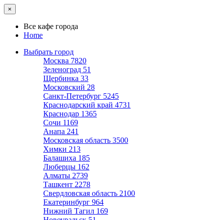
×
Все кафе города
Home
Выбрать город
Москва
7820
Зеленоград
51
Щербинка
33
Московский
28
Санкт-Петербург
5245
Краснодарский край
4731
Краснодар
1365
Сочи
1169
Анапа
241
Московская область
3500
Химки
213
Балашиха
185
Люберцы
162
Алматы
2739
Ташкент
2278
Свердловская область
2100
Екатеринбург
964
Нижний Тагил
169
Новоуральск
51