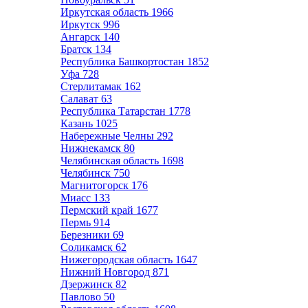
Иркутская область
1966
Иркутск
996
Ангарск
140
Братск
134
Республика Башкортостан
1852
Уфа
728
Стерлитамак
162
Салават
63
Республика Татарстан
1778
Казань
1025
Набережные Челны
292
Нижнекамск
80
Челябинская область
1698
Челябинск
750
Магнитогорск
176
Миасс
133
Пермский край
1677
Пермь
914
Березники
69
Соликамск
62
Нижегородская область
1647
Нижний Новгород
871
Дзержинск
82
Павлово
50