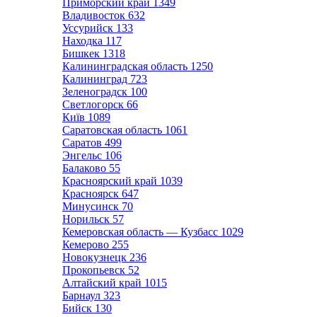
Приморский край
1349
Владивосток
632
Уссурийск
133
Находка
117
Бишкек
1318
Калининградская область
1250
Калининград
723
Зеленоградск
100
Светлогорск
66
Київ
1089
Саратовская область
1061
Саратов
499
Энгельс
106
Балаково
55
Красноярский край
1039
Красноярск
647
Минусинск
70
Норильск
57
Кемеровская область — Кузбасс
1029
Кемерово
255
Новокузнецк
236
Прокопьевск
52
Алтайский край
1015
Барнаул
323
Бийск
130