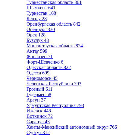
Туркестанская область
861
Шымкент
641
Туркестан
168
Кентау
28
Оренбургская область
842
Оренбург
330
Орск
128
Бузулук
48
Мангистауская область
824
Актау
599
Жанаозен
71
Форт-Шевченко
6
Одесская область
822
Одесса
699
Черноморск
45
Чеченская Республика
793
Грозный
611
Гудермес
58
Аргун
37
Удмуртская Республика
793
Ижевск
448
Воткинск
72
Сарапул
43
Ханты-Мансийский автономный округ
766
Сургут
312