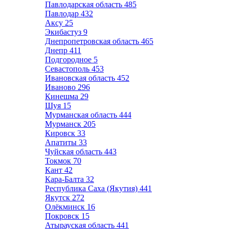
Павлодарская область
485
Павлодар
432
Аксу
25
Экибастуз
9
Днепропетровская область
465
Днепр
411
Подгородное
5
Севастополь
453
Ивановская область
452
Иваново
296
Кинешма
29
Шуя
15
Мурманская область
444
Мурманск
205
Кировск
33
Апатиты
33
Чуйская область
443
Токмок
70
Кант
42
Кара-Балта
32
Республика Саха (Якутия)
441
Якутск
272
Олёкминск
16
Покровск
15
Атырауская область
441