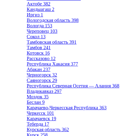
Актобе
382
Кандыагаш
2
Иргиз
1
Вологодская область
398
Вологда
153
Череповец
103
Сокол
13
Тамбовская область
391
Тамбов
241
Котовск
16
Рассказово
12
Республика Хакасия
377
Абакан
237
Черногорск
32
Саяногорск
29
Республика Северная Осетия — Алания
368
Владикавказ
297
Моздок
35
Беслан
9
Карачаево-Черкесская Республика
363
Черкесск
101
Карачаевск
19
Теберда
17
Курская область
362
Курск
258