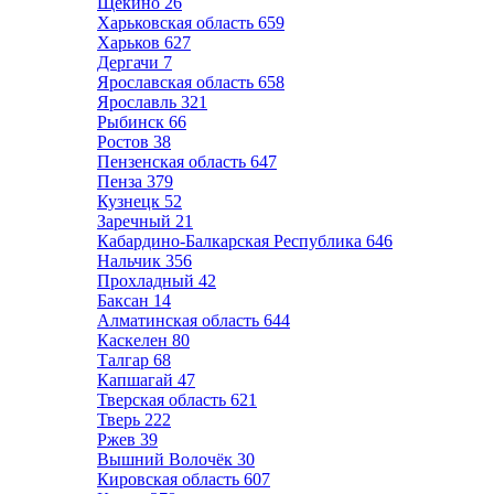
Щёкино
26
Харьковская область
659
Харьков
627
Дергачи
7
Ярославская область
658
Ярославль
321
Рыбинск
66
Ростов
38
Пензенская область
647
Пенза
379
Кузнецк
52
Заречный
21
Кабардино-Балкарская Республика
646
Нальчик
356
Прохладный
42
Баксан
14
Алматинская область
644
Каскелен
80
Талгар
68
Капшагай
47
Тверская область
621
Тверь
222
Ржев
39
Вышний Волочёк
30
Кировская область
607