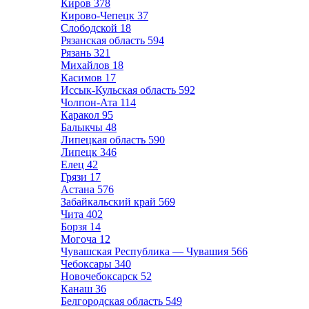
Киров
378
Кирово-Чепецк
37
Слободской
18
Рязанская область
594
Рязань
321
Михайлов
18
Касимов
17
Иссык-Кульская область
592
Чолпон-Ата
114
Каракол
95
Балыкчы
48
Липецкая область
590
Липецк
346
Елец
42
Грязи
17
Астана
576
Забайкальский край
569
Чита
402
Борзя
14
Могоча
12
Чувашская Республика — Чувашия
566
Чебоксары
340
Новочебоксарск
52
Канаш
36
Белгородская область
549