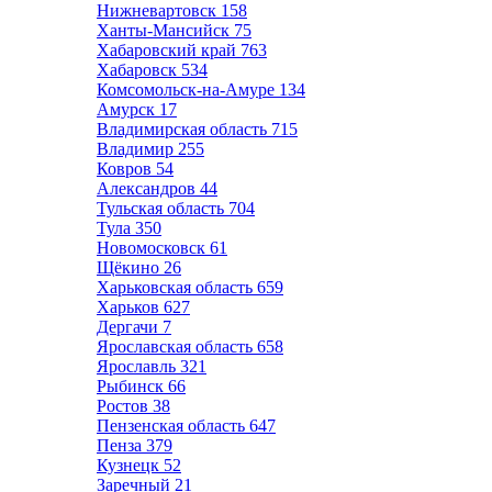
Нижневартовск
158
Ханты-Мансийск
75
Хабаровский край
763
Хабаровск
534
Комсомольск-на-Амуре
134
Амурск
17
Владимирская область
715
Владимир
255
Ковров
54
Александров
44
Тульская область
704
Тула
350
Новомосковск
61
Щёкино
26
Харьковская область
659
Харьков
627
Дергачи
7
Ярославская область
658
Ярославль
321
Рыбинск
66
Ростов
38
Пензенская область
647
Пенза
379
Кузнецк
52
Заречный
21