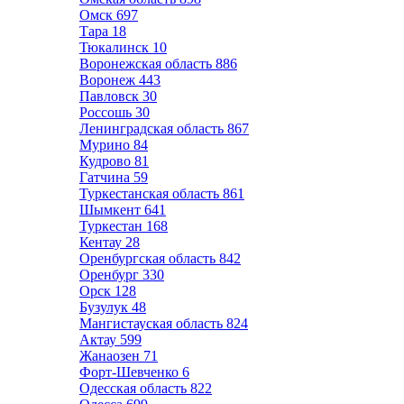
Омск
697
Тара
18
Тюкалинск
10
Воронежская область
886
Воронеж
443
Павловск
30
Россошь
30
Ленинградская область
867
Мурино
84
Кудрово
81
Гатчина
59
Туркестанская область
861
Шымкент
641
Туркестан
168
Кентау
28
Оренбургская область
842
Оренбург
330
Орск
128
Бузулук
48
Мангистауская область
824
Актау
599
Жанаозен
71
Форт-Шевченко
6
Одесская область
822