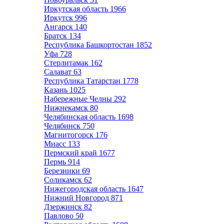
Иркутская область
1966
Иркутск
996
Ангарск
140
Братск
134
Республика Башкортостан
1852
Уфа
728
Стерлитамак
162
Салават
63
Республика Татарстан
1778
Казань
1025
Набережные Челны
292
Нижнекамск
80
Челябинская область
1698
Челябинск
750
Магнитогорск
176
Миасс
133
Пермский край
1677
Пермь
914
Березники
69
Соликамск
62
Нижегородская область
1647
Нижний Новгород
871
Дзержинск
82
Павлово
50