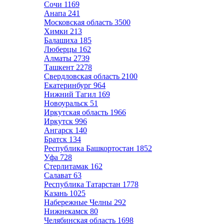
Сочи
1169
Анапа
241
Московская область
3500
Химки
213
Балашиха
185
Люберцы
162
Алматы
2739
Ташкент
2278
Свердловская область
2100
Екатеринбург
964
Нижний Тагил
169
Новоуральск
51
Иркутская область
1966
Иркутск
996
Ангарск
140
Братск
134
Республика Башкортостан
1852
Уфа
728
Стерлитамак
162
Салават
63
Республика Татарстан
1778
Казань
1025
Набережные Челны
292
Нижнекамск
80
Челябинская область
1698