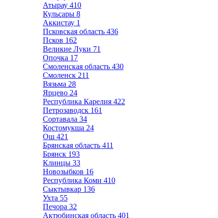
Атырау
410
Кульсары
8
Аккистау
1
Псковская область
436
Псков
162
Великие Луки
71
Опочка
17
Смоленская область
430
Смоленск
211
Вязьма
28
Ярцево
24
Республика Карелия
422
Петрозаводск
161
Сортавала
34
Костомукша
24
Ош
421
Брянская область
411
Брянск
193
Клинцы
33
Новозыбков
16
Республика Коми
410
Сыктывкар
136
Ухта
55
Печора
32
Актюбинская область
401