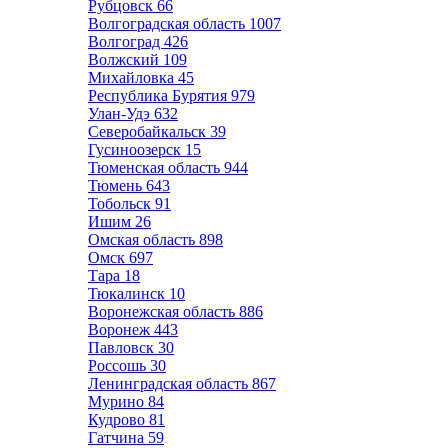
Рубцовск
66
Волгоградская область
1007
Волгоград
426
Волжский
109
Михайловка
45
Республика Бурятия
979
Улан-Удэ
632
Северобайкальск
39
Гусиноозерск
15
Тюменская область
944
Тюмень
643
Тобольск
91
Ишим
26
Омская область
898
Омск
697
Тара
18
Тюкалинск
10
Воронежская область
886
Воронеж
443
Павловск
30
Россошь
30
Ленинградская область
867
Мурино
84
Кудрово
81
Гатчина
59