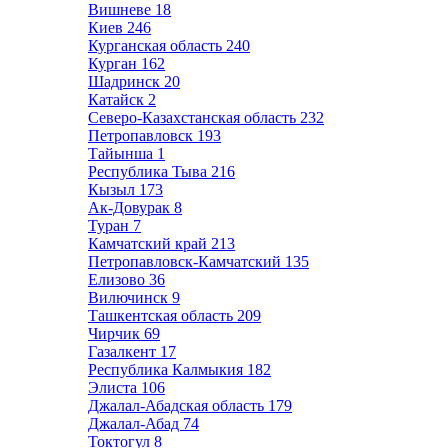
Вишневе
18
Киев
246
Курганская область
240
Курган
162
Шадринск
20
Катайск
2
Северо-Казахстанская область
232
Петропавловск
193
Тайынша
1
Республика Тыва
216
Кызыл
173
Ак-Довурак
8
Туран
7
Камчатский край
213
Петропавловск-Камчатский
135
Елизово
36
Вилючинск
9
Ташкентская область
209
Чирчик
69
Газалкент
17
Республика Калмыкия
182
Элиста
106
Джалал-Абадская область
179
Джалал-Абад
74
Токтогул
8