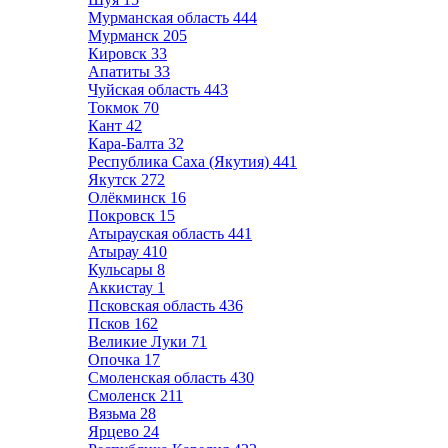
Мурманская область
444
Мурманск
205
Кировск
33
Апатиты
33
Чуйская область
443
Токмок
70
Кант
42
Кара-Балта
32
Республика Саха (Якутия)
441
Якутск
272
Олёкминск
16
Покровск
15
Атырауская область
441
Атырау
410
Кульсары
8
Аккистау
1
Псковская область
436
Псков
162
Великие Луки
71
Опочка
17
Смоленская область
430
Смоленск
211
Вязьма
28
Ярцево
24