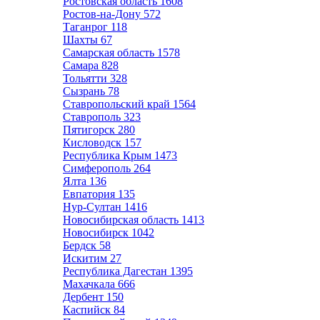
Ростовская область
1608
Ростов-на-Дону
572
Таганрог
118
Шахты
67
Самарская область
1578
Самара
828
Тольятти
328
Сызрань
78
Ставропольский край
1564
Ставрополь
323
Пятигорск
280
Кисловодск
157
Республика Крым
1473
Симферополь
264
Ялта
136
Евпатория
135
Нур-Султан
1416
Новосибирская область
1413
Новосибирск
1042
Бердск
58
Искитим
27
Республика Дагестан
1395
Махачкала
666
Дербент
150
Каспийск
84