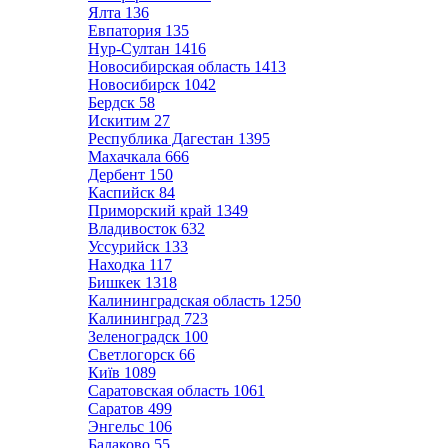
Ялта
136
Евпатория
135
Нур-Султан
1416
Новосибирская область
1413
Новосибирск
1042
Бердск
58
Искитим
27
Республика Дагестан
1395
Махачкала
666
Дербент
150
Каспийск
84
Приморский край
1349
Владивосток
632
Уссурийск
133
Находка
117
Бишкек
1318
Калининградская область
1250
Калининград
723
Зеленоградск
100
Светлогорск
66
Київ
1089
Саратовская область
1061
Саратов
499
Энгельс
106
Балаково
55