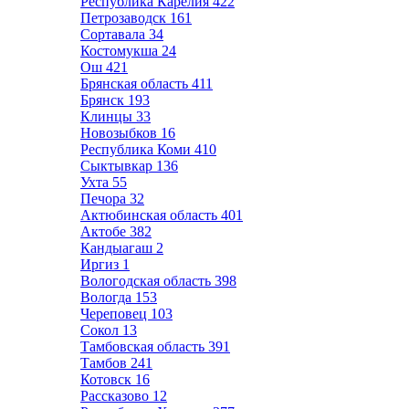
Республика Карелия
422
Петрозаводск
161
Сортавала
34
Костомукша
24
Ош
421
Брянская область
411
Брянск
193
Клинцы
33
Новозыбков
16
Республика Коми
410
Сыктывкар
136
Ухта
55
Печора
32
Актюбинская область
401
Актобе
382
Кандыагаш
2
Иргиз
1
Вологодская область
398
Вологда
153
Череповец
103
Сокол
13
Тамбовская область
391
Тамбов
241
Котовск
16
Рассказово
12