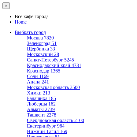
×
Все кафе города
Home
Выбрать город
Москва
7820
Зеленоград
51
Щербинка
33
Московский
28
Санкт-Петербург
5245
Краснодарский край
4731
Краснодар
1365
Сочи
1169
Анапа
241
Московская область
3500
Химки
213
Балашиха
185
Люберцы
162
Алматы
2739
Ташкент
2278
Свердловская область
2100
Екатеринбург
964
Нижний Тагил
169
Новоуральск
51