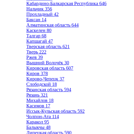
Кабардино-Балкарская Республика
646
Нальчик
356
Прохладный
42
Баксан
14
Алматинская область
644
Каскелен
80
Талгар
68
Капшагай
47
Тверская область
621
Тверь
222
Ржев
39
Вышний Волочёк
30
Кировская область
607
Киров
378
Кирово-Чепецк
37
Слободской
18
Рязанская область
594
Рязань
321
Михайлов
18
Касимов
17
Иссык-Кульская область
592
Чолпон-Ата
114
Каракол
95
Балыкчы
48
Липецкая область
590