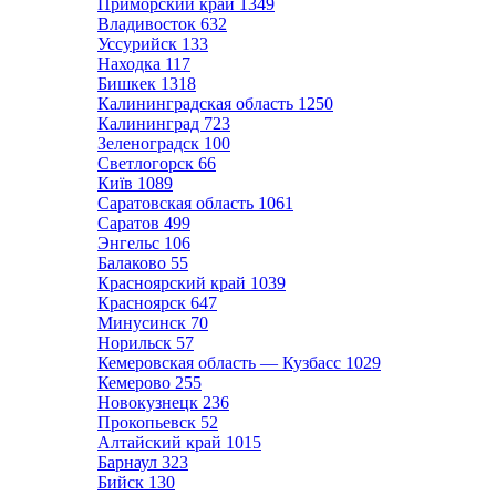
Приморский край
1349
Владивосток
632
Уссурийск
133
Находка
117
Бишкек
1318
Калининградская область
1250
Калининград
723
Зеленоградск
100
Светлогорск
66
Київ
1089
Саратовская область
1061
Саратов
499
Энгельс
106
Балаково
55
Красноярский край
1039
Красноярск
647
Минусинск
70
Норильск
57
Кемеровская область — Кузбасс
1029
Кемерово
255
Новокузнецк
236
Прокопьевск
52
Алтайский край
1015
Барнаул
323
Бийск
130