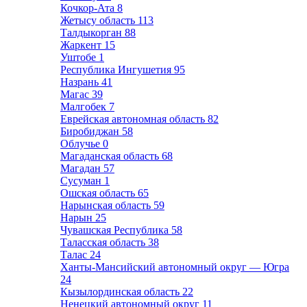
Кочкор-Ата
8
Жетысу область
113
Талдыкорган
88
Жаркент
15
Уштобе
1
Республика Ингушетия
95
Назрань
41
Магас
39
Малгобек
7
Еврейская автономная область
82
Биробиджан
58
Облучье
0
Магаданская область
68
Магадан
57
Сусуман
1
Ошская область
65
Нарынская область
59
Нарын
25
Чувашская Республика
58
Таласская область
38
Талас
24
Ханты-Мансийский автономный округ — Югра
24
Кызылординская область
22
Ненецкий автономный округ
11