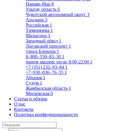
Нарьян-Мар
8
Улытау область
6
Чукотский автономный округ
3
Анадырь
3
Российская
1
Тимирязева
1
Малыгина
1
Западный обход
1
Лиговский проспект
1
улица Блюхера
1
8‒800‒550‒83‒30
1
прием заказов: пн-вс 8:00-22:00
1
+7 (351) 232‒93‒84
1
+7‒930‒036‒76‒55
1
Абхазия
1
Сухум
1
Жамбылская область
1
Московская
0
Статьи и обзоры
О нас
Контакты
Политика конфиденциальности