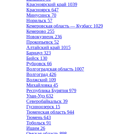
Красноярский край
1039
Красноярск
647
Минусинск
70
Норильск
57
Кемеровская область — Кузбасс
1029
Кемерово
255
Новокузнецк
236
Прокопьевск
52
Алтайский край
1015
Барнаул
323
Бийск
130
Рубцовск
66
Волгоградская область
1007
Волгоград
426
Волжский
109
Михайловка
45
Республика Бурятия
979
Улан-Удэ
632
Северобайкальск
39
Гусиноозерск
15
Тюменская область
944
Тюмень
643
Тобольск
91
Ишим
26
Омская область
898