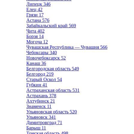
Липецк
346
Елец
42
Грязи
17
Астана
576
Забайкальский край
569
Чита
402
Борзя
14
Могоча
12
Чувашская Республика — Чувашия
566
Чебоксары
340
Новочебоксарск
52
Канаш
36
Белгородская область
549
Белгород
219
Старый Оскол
54
Губкин
41
Астраханская область
531
Астрахань
378
Ахтубинск
21
Знаменск
11
Ульяновская область
520
Ульяновск
341
Димитровград
71
Барыш
11
Томская область
498