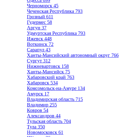
Одесса
699
Черноморск
45
Чеченская Республика
793
Грозный
611
Гудермес
58
Аргун
37
Удмуртская Республика
793
Ижевск
448
Воткинск
72
Сарапул
43
Ханты-Мансийский автономный округ
766
Сургут
312
Нижневартовск
158
Ханты-Мансийск
75
Хабаровский край
763
Хабаровск
534
Комсомольск-на-Амуре
134
Амурск
17
Владимирская область
715
Владимир
255
Ковров
54
Александров
44
Тульская область
704
Тула
350
Новомосковск
61