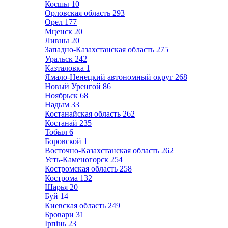
Косшы
10
Орловская область
293
Орел
177
Мценск
20
Ливны
20
Западно-Казахстанская область
275
Уральск
242
Казталовка
1
Ямало-Ненецкий автономный округ
268
Новый Уренгой
86
Ноябрьск
68
Надым
33
Костанайская область
262
Костанай
235
Тобыл
6
Боровской
1
Восточно-Казахстанская область
262
Усть-Каменогорск
254
Костромская область
258
Кострома
132
Шарья
20
Буй
14
Киевская область
249
Бровари
31
Ірпінь
23