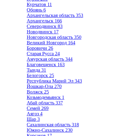
Курчатов
11
Обоянь
6
Архангельская область
353
Архангельск
166
Северодвинск
83
Новодвинск
17
Новгородская область
350
Великий Новгород
164
Боровичи
26
Старая Русса
24
Амурская область
344
Благовещенск
163
Тында
31
Белогорск
25
Республика Марий Эл
343
Йошкар-Ола
270
Волжск
25
Козьмодемьянск
1
Абай область
337
Семей
269
Аягоз
4
Шар
3
Сахалинская область
318
Южно-Сахалинск
230
Корсаков
17