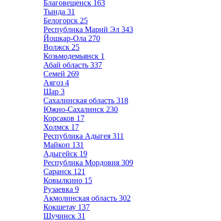
Благовещенск
163
Тында
31
Белогорск
25
Республика Марий Эл
343
Йошкар-Ола
270
Волжск
25
Козьмодемьянск
1
Абай область
337
Семей
269
Аягоз
4
Шар
3
Сахалинская область
318
Южно-Сахалинск
230
Корсаков
17
Холмск
17
Республика Адыгея
311
Майкоп
131
Адыгейск
19
Республика Мордовия
309
Саранск
121
Ковылкино
15
Рузаевка
9
Акмолинская область
302
Кокшетау
137
Щучинск
31