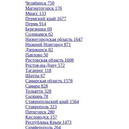
Челябинск
750
Магнитогорск
176
Миасс
133
Пермский край
1677
Пермь
914
Березники
69
Соликамск
62
Нижегородская область
1647
Нижний Новгород
871
Дзержинск
82
Павлово
50
Ростовская область
1608
Ростов-на-Дону
572
Таганрог
118
Шахты
67
Самарская область
1578
Самара
828
Тольятти
328
Сызрань
78
Ставропольский край
1564
Ставрополь
323
Пятигорск
280
Кисловодск
157
Республика Крым
1473
Симферополь
264