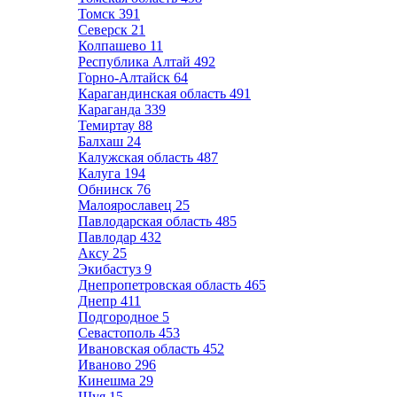
Томск
391
Северск
21
Колпашево
11
Республика Алтай
492
Горно-Алтайск
64
Карагандинская область
491
Караганда
339
Темиртау
88
Балхаш
24
Калужская область
487
Калуга
194
Обнинск
76
Малоярославец
25
Павлодарская область
485
Павлодар
432
Аксу
25
Экибастуз
9
Днепропетровская область
465
Днепр
411
Подгородное
5
Севастополь
453
Ивановская область
452
Иваново
296
Кинешма
29
Шуя
15