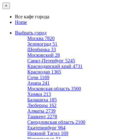
×
Все кафе города
Home
Выбрать город
Москва
7820
Зеленоград
51
Щербинка
33
Московский
28
Санкт-Петербург
5245
Краснодарский край
4731
Краснодар
1365
Сочи
1169
Анапа
241
Московская область
3500
Химки
213
Балашиха
185
Люберцы
162
Алматы
2739
Ташкент
2278
Свердловская область
2100
Екатеринбург
964
Нижний Тагил
169
Новоуральск
51