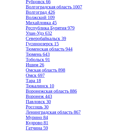
Рубцовск
66
Волгоградская область
1007
Волгоград
426
Волжский
109
Михайловка
45
Республика Бурятия
979
Улан-Удэ
632
Северобайкальск
39
Гусиноозерск
15
Тюменская область
944
Тюмень
643
Тобольск
91
Ишим
26
Омская область
898
Омск
697
Тара
18
Тюкалинск
10
Воронежская область
886
Воронеж
443
Павловск
30
Россошь
30
Ленинградская область
867
Мурино
84
Кудрово
81
Гатчина
59