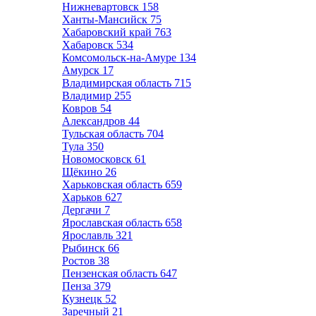
Нижневартовск
158
Ханты-Мансийск
75
Хабаровский край
763
Хабаровск
534
Комсомольск-на-Амуре
134
Амурск
17
Владимирская область
715
Владимир
255
Ковров
54
Александров
44
Тульская область
704
Тула
350
Новомосковск
61
Щёкино
26
Харьковская область
659
Харьков
627
Дергачи
7
Ярославская область
658
Ярославль
321
Рыбинск
66
Ростов
38
Пензенская область
647
Пенза
379
Кузнецк
52
Заречный
21