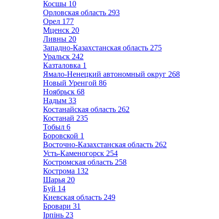
Косшы
10
Орловская область
293
Орел
177
Мценск
20
Ливны
20
Западно-Казахстанская область
275
Уральск
242
Казталовка
1
Ямало-Ненецкий автономный округ
268
Новый Уренгой
86
Ноябрьск
68
Надым
33
Костанайская область
262
Костанай
235
Тобыл
6
Боровской
1
Восточно-Казахстанская область
262
Усть-Каменогорск
254
Костромская область
258
Кострома
132
Шарья
20
Буй
14
Киевская область
249
Бровари
31
Ірпінь
23