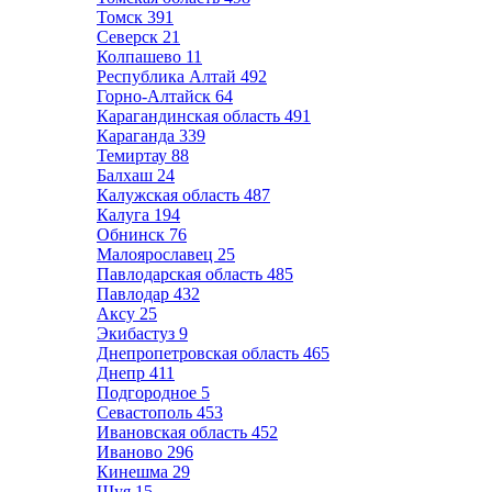
Томск
391
Северск
21
Колпашево
11
Республика Алтай
492
Горно-Алтайск
64
Карагандинская область
491
Караганда
339
Темиртау
88
Балхаш
24
Калужская область
487
Калуга
194
Обнинск
76
Малоярославец
25
Павлодарская область
485
Павлодар
432
Аксу
25
Экибастуз
9
Днепропетровская область
465
Днепр
411
Подгородное
5
Севастополь
453
Ивановская область
452
Иваново
296
Кинешма
29
Шуя
15