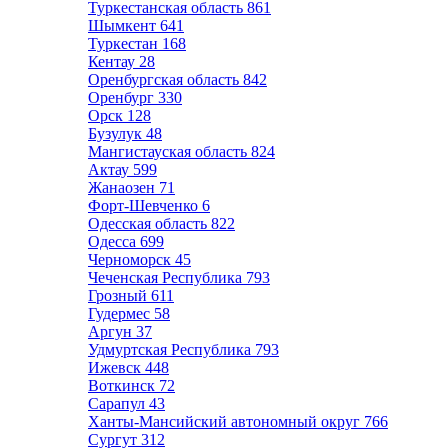
Туркестанская область
861
Шымкент
641
Туркестан
168
Кентау
28
Оренбургская область
842
Оренбург
330
Орск
128
Бузулук
48
Мангистауская область
824
Актау
599
Жанаозен
71
Форт-Шевченко
6
Одесская область
822
Одесса
699
Черноморск
45
Чеченская Республика
793
Грозный
611
Гудермес
58
Аргун
37
Удмуртская Республика
793
Ижевск
448
Воткинск
72
Сарапул
43
Ханты-Мансийский автономный округ
766
Сургут
312