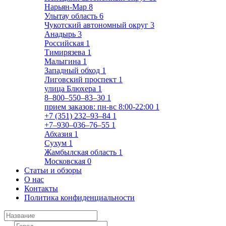
Нарьян-Мар
8
Улытау область
6
Чукотский автономный округ
3
Анадырь
3
Российская
1
Тимирязева
1
Малыгина
1
Западный обход
1
Лиговский проспект
1
улица Блюхера
1
8‒800‒550‒83‒30
1
прием заказов: пн-вс 8:00-22:00
1
+7 (351) 232‒93‒84
1
+7‒930‒036‒76‒55
1
Абхазия
1
Сухум
1
Жамбылская область
1
Московская
0
Статьи и обзоры
О нас
Контакты
Политика конфиденциальности