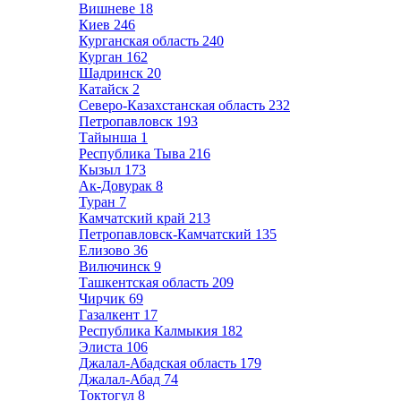
Вишневе
18
Киев
246
Курганская область
240
Курган
162
Шадринск
20
Катайск
2
Северо-Казахстанская область
232
Петропавловск
193
Тайынша
1
Республика Тыва
216
Кызыл
173
Ак-Довурак
8
Туран
7
Камчатский край
213
Петропавловск-Камчатский
135
Елизово
36
Вилючинск
9
Ташкентская область
209
Чирчик
69
Газалкент
17
Республика Калмыкия
182
Элиста
106
Джалал-Абадская область
179
Джалал-Абад
74
Токтогул
8