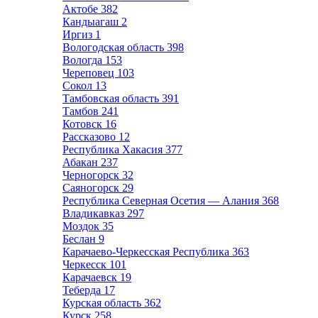
Актобе
382
Кандыагаш
2
Иргиз
1
Вологодская область
398
Вологда
153
Череповец
103
Сокол
13
Тамбовская область
391
Тамбов
241
Котовск
16
Рассказово
12
Республика Хакасия
377
Абакан
237
Черногорск
32
Саяногорск
29
Республика Северная Осетия — Алания
368
Владикавказ
297
Моздок
35
Беслан
9
Карачаево-Черкесская Республика
363
Черкесск
101
Карачаевск
19
Теберда
17
Курская область
362
Курск
258