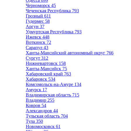
Одесса
699
Черноморск
45
Чеченская Республика
793
Грозный
611
Гудермес
58
Аргун
37
Удмуртская Республика
793
Ижевск
448
Воткинск
72
Сарапул
43
Ханты-Мансийский автономный округ
766
Сургут
312
Нижневартовск
158
Ханты-Мансийск
75
Хабаровский край
763
Хабаровск
534
Комсомольск-на-Амуре
134
Амурск
17
Владимирская область
715
Владимир
255
Ковров
54
Александров
44
Тульская область
704
Тула
350
Новомосковск
61