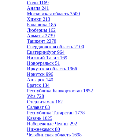
Сочи
1169
Анапа
241
Московская область
3500
Химки
213
Балашиха
185
Люберцы
162
Алматы
2739
Ташкент
2278
Свердловская область
2100
Екатеринбург
964
Нижний Тагил
169
Новоуральск
51
Иркутская область
1966
Иркутск
996
Ангарск
140
Братск
134
Республика Башкортостан
1852
Уфа
728
Стерлитамак
162
Салават
63
Республика Татарстан
1778
Казань
1025
Набережные Челны
292
Нижнекамск
80
Челябинская область
1698