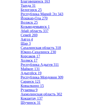
Благовещенск
163
Тында
31
Белогорск
25
Республика Марий Эл
343
Йошкар-Ола
270
Волжск
25
Козьмодемьянск
1
Абай область
337
Семей
269
Аягоз
4
Шар
3
Сахалинская область
318
Южно-Сахалинск
230
Корсаков
17
Холмск
17
Республика Адыгея
311
Майкоп
131
Адыгейск
19
Республика Мордовия
309
Саранск
121
Ковылкино
15
Рузаевка
9
Акмолинская область
302
Кокшетау
137
Щучинск
31