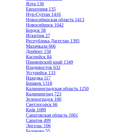
Ялта
136
Евпатория
135
Нур-Султан
1416
Новосибирская область
1413
Новосибирск
1042
Бердск
58
Искитим
27
Республика Дагестан
1395
Махачкала
666
Дербент
150
Каспийск
84
Приморский край
1349
Владивосток
632
Уссурийск
133
Находка
117
Бишкек
1318
Калининградская область
1250
Калининград
723
Зеленоградск
100
Светлогорск
66
Київ
1089
Саратовская область
1061
Саратов
499
Энгельс
106
Балаково
55