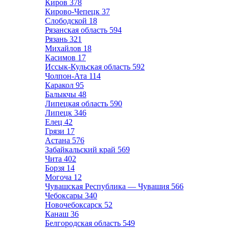
Киров
378
Кирово-Чепецк
37
Слободской
18
Рязанская область
594
Рязань
321
Михайлов
18
Касимов
17
Иссык-Кульская область
592
Чолпон-Ата
114
Каракол
95
Балыкчы
48
Липецкая область
590
Липецк
346
Елец
42
Грязи
17
Астана
576
Забайкальский край
569
Чита
402
Борзя
14
Могоча
12
Чувашская Республика — Чувашия
566
Чебоксары
340
Новочебоксарск
52
Канаш
36
Белгородская область
549