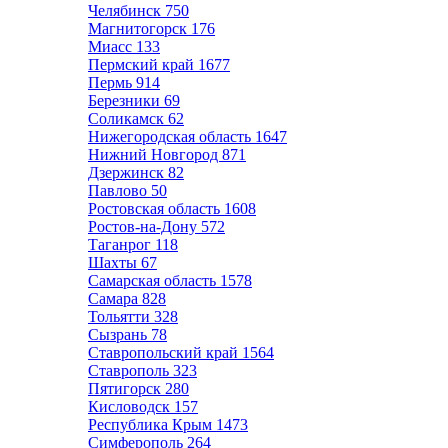
Челябинск
750
Магнитогорск
176
Миасс
133
Пермский край
1677
Пермь
914
Березники
69
Соликамск
62
Нижегородская область
1647
Нижний Новгород
871
Дзержинск
82
Павлово
50
Ростовская область
1608
Ростов-на-Дону
572
Таганрог
118
Шахты
67
Самарская область
1578
Самара
828
Тольятти
328
Сызрань
78
Ставропольский край
1564
Ставрополь
323
Пятигорск
280
Кисловодск
157
Республика Крым
1473
Симферополь
264