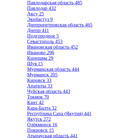
Павлодарская область
485
Павлодар
432
Аксу
25
Экибастуз
9
Днепропетровская область
465
Днепр
411
Подгородное
5
Севастополь
453
Ивановская область
452
Иваново
296
Кинешма
29
Шуя
15
Мурманская область
444
Мурманск
205
Кировск
33
Апатиты
33
Чуйская область
443
Токмок
70
Кант
42
Кара-Балта
32
Республика Саха (Якутия)
441
Якутск
272
Олёкминск
16
Покровск
15
Атырауская область
441