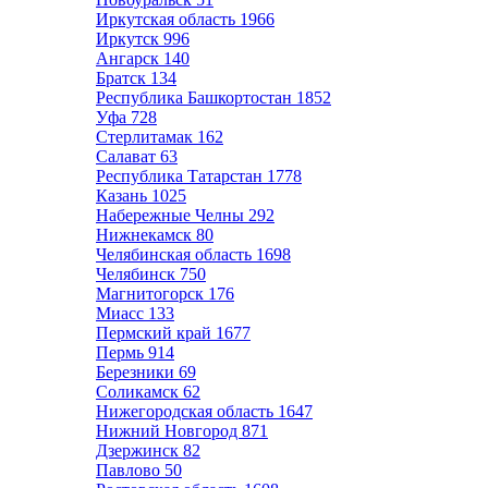
Иркутская область
1966
Иркутск
996
Ангарск
140
Братск
134
Республика Башкортостан
1852
Уфа
728
Стерлитамак
162
Салават
63
Республика Татарстан
1778
Казань
1025
Набережные Челны
292
Нижнекамск
80
Челябинская область
1698
Челябинск
750
Магнитогорск
176
Миасс
133
Пермский край
1677
Пермь
914
Березники
69
Соликамск
62
Нижегородская область
1647
Нижний Новгород
871
Дзержинск
82
Павлово
50