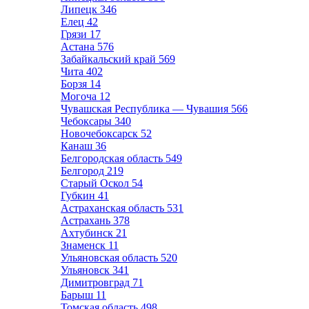
Липецк
346
Елец
42
Грязи
17
Астана
576
Забайкальский край
569
Чита
402
Борзя
14
Могоча
12
Чувашская Республика — Чувашия
566
Чебоксары
340
Новочебоксарск
52
Канаш
36
Белгородская область
549
Белгород
219
Старый Оскол
54
Губкин
41
Астраханская область
531
Астрахань
378
Ахтубинск
21
Знаменск
11
Ульяновская область
520
Ульяновск
341
Димитровград
71
Барыш
11
Томская область
498