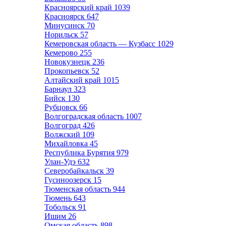
Красноярский край
1039
Красноярск
647
Минусинск
70
Норильск
57
Кемеровская область — Кузбасс
1029
Кемерово
255
Новокузнецк
236
Прокопьевск
52
Алтайский край
1015
Барнаул
323
Бийск
130
Рубцовск
66
Волгоградская область
1007
Волгоград
426
Волжский
109
Михайловка
45
Республика Бурятия
979
Улан-Удэ
632
Северобайкальск
39
Гусиноозерск
15
Тюменская область
944
Тюмень
643
Тобольск
91
Ишим
26
Омская область
898