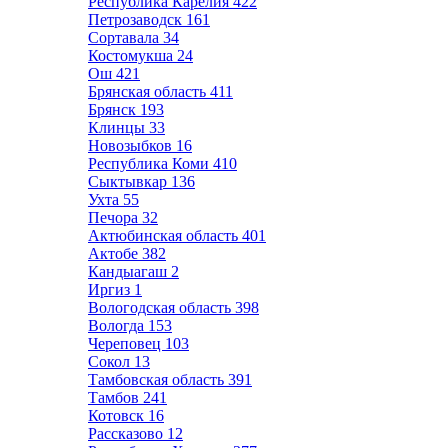
Республика Карелия
422
Петрозаводск
161
Сортавала
34
Костомукша
24
Ош
421
Брянская область
411
Брянск
193
Клинцы
33
Новозыбков
16
Республика Коми
410
Сыктывкар
136
Ухта
55
Печора
32
Актюбинская область
401
Актобе
382
Кандыагаш
2
Иргиз
1
Вологодская область
398
Вологда
153
Череповец
103
Сокол
13
Тамбовская область
391
Тамбов
241
Котовск
16
Рассказово
12