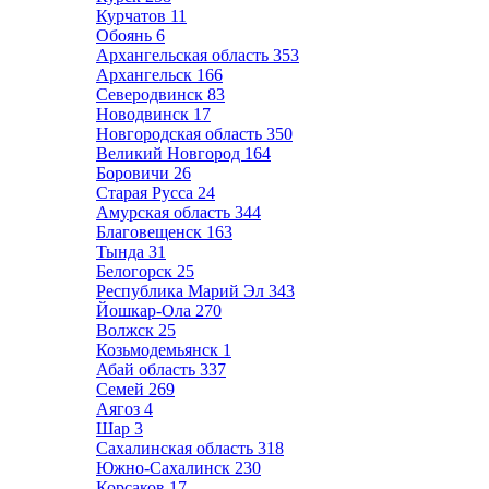
Курчатов
11
Обоянь
6
Архангельская область
353
Архангельск
166
Северодвинск
83
Новодвинск
17
Новгородская область
350
Великий Новгород
164
Боровичи
26
Старая Русса
24
Амурская область
344
Благовещенск
163
Тында
31
Белогорск
25
Республика Марий Эл
343
Йошкар-Ола
270
Волжск
25
Козьмодемьянск
1
Абай область
337
Семей
269
Аягоз
4
Шар
3
Сахалинская область
318
Южно-Сахалинск
230
Корсаков
17