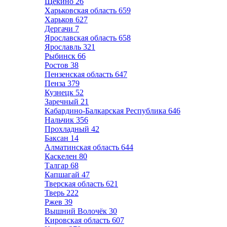
Щёкино
26
Харьковская область
659
Харьков
627
Дергачи
7
Ярославская область
658
Ярославль
321
Рыбинск
66
Ростов
38
Пензенская область
647
Пенза
379
Кузнецк
52
Заречный
21
Кабардино-Балкарская Республика
646
Нальчик
356
Прохладный
42
Баксан
14
Алматинская область
644
Каскелен
80
Талгар
68
Капшагай
47
Тверская область
621
Тверь
222
Ржев
39
Вышний Волочёк
30
Кировская область
607