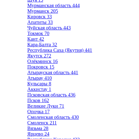
Мурманская область
444
Мурманск
205
Кировск
33
Апатиты
33
Чуйская область
443
Токмок
70
Кант
42
Кара-Балта
32
Республика Саха (Якутия)
441
Якутск
272
Олёкминск
16
Покровск
15
Атырауская область
441
Атырау
410
Кульсары
8
Аккистау
1
Псковская область
436
Псков
162
Великие Луки
71
Опочка
17
Смоленская область
430
Смоленск
211
Вязьма
28
Ярцево
24