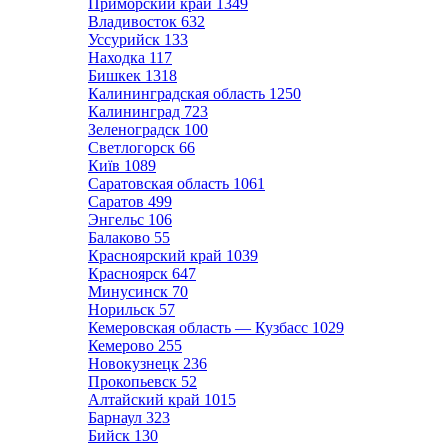
Приморский край
1349
Владивосток
632
Уссурийск
133
Находка
117
Бишкек
1318
Калининградская область
1250
Калининград
723
Зеленоградск
100
Светлогорск
66
Київ
1089
Саратовская область
1061
Саратов
499
Энгельс
106
Балаково
55
Красноярский край
1039
Красноярск
647
Минусинск
70
Норильск
57
Кемеровская область — Кузбасс
1029
Кемерово
255
Новокузнецк
236
Прокопьевск
52
Алтайский край
1015
Барнаул
323
Бийск
130