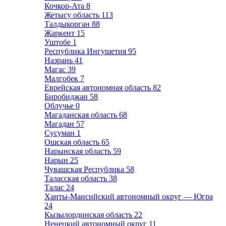
Кочкор-Ата
8
Жетысу область
113
Талдыкорган
88
Жаркент
15
Уштобе
1
Республика Ингушетия
95
Назрань
41
Магас
39
Малгобек
7
Еврейская автономная область
82
Биробиджан
58
Облучье
0
Магаданская область
68
Магадан
57
Сусуман
1
Ошская область
65
Нарынская область
59
Нарын
25
Чувашская Республика
58
Таласская область
38
Талас
24
Ханты-Мансийский автономный округ — Югра
24
Кызылординская область
22
Ненецкий автономный округ
11