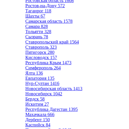
Ростовская область
1608
Ростов-на-Дону
572
Таганрог
118
Шахты
67
Самарская область
1578
Самара
828
Тольятти
328
Сызрань
78
Ставропольский край
1564
Ставрополь
323
Пятигорск
280
Кисловодск
157
Республика Крым
1473
Симферополь
264
Ялта
136
Евпатория
135
Нур-Султан
1416
Новосибирская область
1413
Новосибирск
1042
Бердск
58
Искитим
27
Республика Дагестан
1395
Махачкала
666
Дербент
150
Каспийск
84