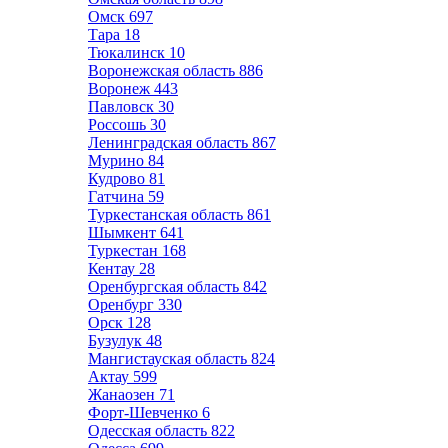
Омск
697
Тара
18
Тюкалинск
10
Воронежская область
886
Воронеж
443
Павловск
30
Россошь
30
Ленинградская область
867
Мурино
84
Кудрово
81
Гатчина
59
Туркестанская область
861
Шымкент
641
Туркестан
168
Кентау
28
Оренбургская область
842
Оренбург
330
Орск
128
Бузулук
48
Мангистауская область
824
Актау
599
Жанаозен
71
Форт-Шевченко
6
Одесская область
822