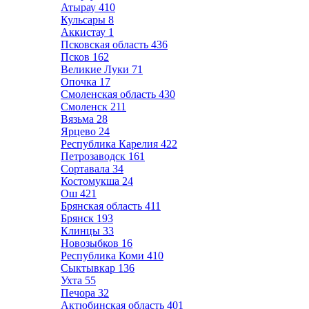
Атырау
410
Кульсары
8
Аккистау
1
Псковская область
436
Псков
162
Великие Луки
71
Опочка
17
Смоленская область
430
Смоленск
211
Вязьма
28
Ярцево
24
Республика Карелия
422
Петрозаводск
161
Сортавала
34
Костомукша
24
Ош
421
Брянская область
411
Брянск
193
Клинцы
33
Новозыбков
16
Республика Коми
410
Сыктывкар
136
Ухта
55
Печора
32
Актюбинская область
401