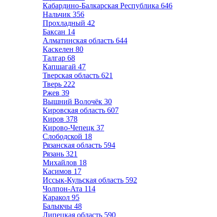
Кабардино-Балкарская Республика
646
Нальчик
356
Прохладный
42
Баксан
14
Алматинская область
644
Каскелен
80
Талгар
68
Капшагай
47
Тверская область
621
Тверь
222
Ржев
39
Вышний Волочёк
30
Кировская область
607
Киров
378
Кирово-Чепецк
37
Слободской
18
Рязанская область
594
Рязань
321
Михайлов
18
Касимов
17
Иссык-Кульская область
592
Чолпон-Ата
114
Каракол
95
Балыкчы
48
Липецкая область
590