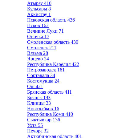
Атырау
410
Кульсары
8
Аккистау
1
Псковская область
436
Псков
162
Великие Луки
71
Опочка
17
Смоленская область
430
Смоленск
211
Вязьма
28
Ярцево
24
Республика Карелия
422
Петрозаводск
161
Сортавала
34
Костомукша
24
Ош
421
Брянская область
411
Брянск
193
Клинцы
33
Новозыбков
16
Республика Коми
410
Сыктывкар
136
Ухта
55
Печора
32
Актюбинская область
401