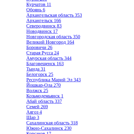
Курчатов
11
Обоянь
6
Архангельская область
353
Архангельск
166
Северодвинск
83
Новодвинск
17
Новгородская область
350
Великий Новгород
164
Боровичи
26
Старая Русса
24
Амурская область
344
Благовещенск
163
Тында
31
Белогорск
25
Республика Марий Эл
343
Йошкар-Ола
270
Волжск
25
Козьмодемьянск
1
Абай область
337
Семей
269
Аягоз
4
Шар
3
Сахалинская область
318
Южно-Сахалинск
230
Корсаков
17