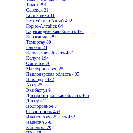
Томск
391
Северск
21
Колпашево
11
Республика Алтай
492
Горно-Алтайск
64
Карагандинская область
491
Караганда
339
Темиртау
88
Балхаш
24
Калужская область
487
Калуга
194
Обнинск
76
Малоярославец
25
Павлодарская область
485
Павлодар
432
Аксу
25
Экибастуз
9
Днепропетровская область
465
Днепр
411
Подгородное
5
Севастополь
453
Ивановская область
452
Иваново
296
Кинешма
29
Шуя
15