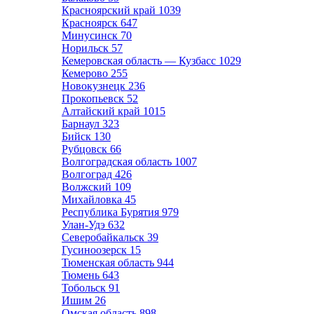
Красноярский край
1039
Красноярск
647
Минусинск
70
Норильск
57
Кемеровская область — Кузбасс
1029
Кемерово
255
Новокузнецк
236
Прокопьевск
52
Алтайский край
1015
Барнаул
323
Бийск
130
Рубцовск
66
Волгоградская область
1007
Волгоград
426
Волжский
109
Михайловка
45
Республика Бурятия
979
Улан-Удэ
632
Северобайкальск
39
Гусиноозерск
15
Тюменская область
944
Тюмень
643
Тобольск
91
Ишим
26
Омская область
898