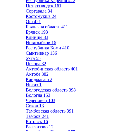
Республика Карелия
422
Петрозаводск
161
Сортавала
34
Костомукша
24
Ош
421
Брянская область
411
Брянск
193
Клинцы
33
Новозыбков
16
Республика Коми
410
Сыктывкар
136
Ухта
55
Печора
32
Актюбинская область
401
Актобе
382
Кандыагаш
2
Иргиз
1
Вологодская область
398
Вологда
153
Череповец
103
Сокол
13
Тамбовская область
391
Тамбов
241
Котовск
16
Рассказово
12