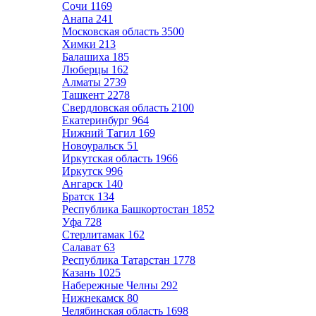
Сочи
1169
Анапа
241
Московская область
3500
Химки
213
Балашиха
185
Люберцы
162
Алматы
2739
Ташкент
2278
Свердловская область
2100
Екатеринбург
964
Нижний Тагил
169
Новоуральск
51
Иркутская область
1966
Иркутск
996
Ангарск
140
Братск
134
Республика Башкортостан
1852
Уфа
728
Стерлитамак
162
Салават
63
Республика Татарстан
1778
Казань
1025
Набережные Челны
292
Нижнекамск
80
Челябинская область
1698