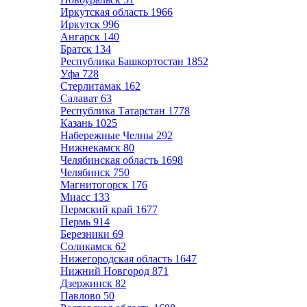
Иркутская область
1966
Иркутск
996
Ангарск
140
Братск
134
Республика Башкортостан
1852
Уфа
728
Стерлитамак
162
Салават
63
Республика Татарстан
1778
Казань
1025
Набережные Челны
292
Нижнекамск
80
Челябинская область
1698
Челябинск
750
Магнитогорск
176
Миасс
133
Пермский край
1677
Пермь
914
Березники
69
Соликамск
62
Нижегородская область
1647
Нижний Новгород
871
Дзержинск
82
Павлово
50