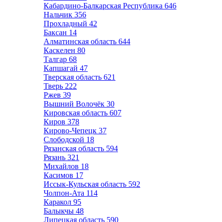
Кабардино-Балкарская Республика
646
Нальчик
356
Прохладный
42
Баксан
14
Алматинская область
644
Каскелен
80
Талгар
68
Капшагай
47
Тверская область
621
Тверь
222
Ржев
39
Вышний Волочёк
30
Кировская область
607
Киров
378
Кирово-Чепецк
37
Слободской
18
Рязанская область
594
Рязань
321
Михайлов
18
Касимов
17
Иссык-Кульская область
592
Чолпон-Ата
114
Каракол
95
Балыкчы
48
Липецкая область
590