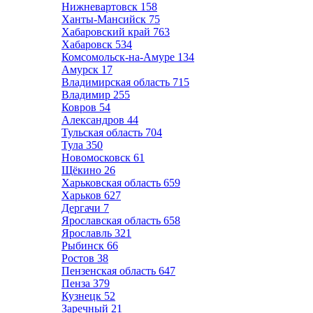
Нижневартовск
158
Ханты-Мансийск
75
Хабаровский край
763
Хабаровск
534
Комсомольск-на-Амуре
134
Амурск
17
Владимирская область
715
Владимир
255
Ковров
54
Александров
44
Тульская область
704
Тула
350
Новомосковск
61
Щёкино
26
Харьковская область
659
Харьков
627
Дергачи
7
Ярославская область
658
Ярославль
321
Рыбинск
66
Ростов
38
Пензенская область
647
Пенза
379
Кузнецк
52
Заречный
21