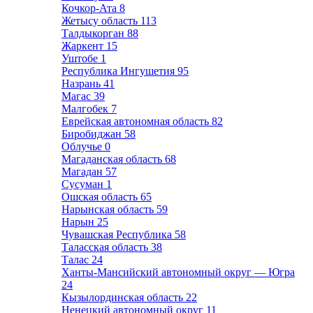
Кочкор-Ата
8
Жетысу область
113
Талдыкорган
88
Жаркент
15
Уштобе
1
Республика Ингушетия
95
Назрань
41
Магас
39
Малгобек
7
Еврейская автономная область
82
Биробиджан
58
Облучье
0
Магаданская область
68
Магадан
57
Сусуман
1
Ошская область
65
Нарынская область
59
Нарын
25
Чувашская Республика
58
Таласская область
38
Талас
24
Ханты-Мансийский автономный округ — Югра
24
Кызылординская область
22
Ненецкий автономный округ
11