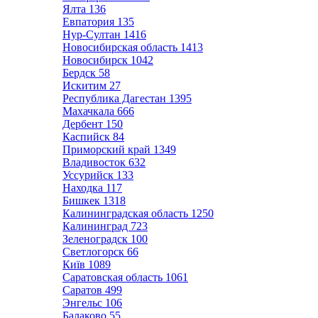
Ялта
136
Евпатория
135
Нур-Султан
1416
Новосибирская область
1413
Новосибирск
1042
Бердск
58
Искитим
27
Республика Дагестан
1395
Махачкала
666
Дербент
150
Каспийск
84
Приморский край
1349
Владивосток
632
Уссурийск
133
Находка
117
Бишкек
1318
Калининградская область
1250
Калининград
723
Зеленоградск
100
Светлогорск
66
Київ
1089
Саратовская область
1061
Саратов
499
Энгельс
106
Балаково
55