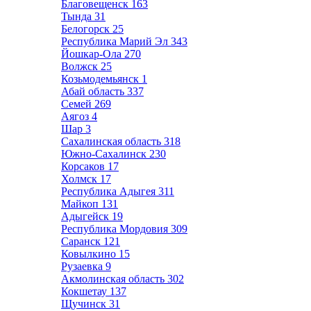
Благовещенск
163
Тында
31
Белогорск
25
Республика Марий Эл
343
Йошкар-Ола
270
Волжск
25
Козьмодемьянск
1
Абай область
337
Семей
269
Аягоз
4
Шар
3
Сахалинская область
318
Южно-Сахалинск
230
Корсаков
17
Холмск
17
Республика Адыгея
311
Майкоп
131
Адыгейск
19
Республика Мордовия
309
Саранск
121
Ковылкино
15
Рузаевка
9
Акмолинская область
302
Кокшетау
137
Щучинск
31