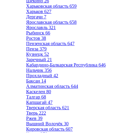
Щёкино
26
Харьковская область
659
Харьков
627
Дергачи
7
Ярославская область
658
Ярославль
321
Рыбинск
66
Ростов
38
Пензенская область
647
Пенза
379
Кузнецк
52
Заречный
21
Кабардино-Балкарская Республика
646
Нальчик
356
Прохладный
42
Баксан
14
Алматинская область
644
Каскелен
80
Талгар
68
Капшагай
47
Тверская область
621
Тверь
222
Ржев
39
Вышний Волочёк
30
Кировская область
607