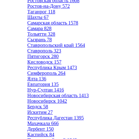
Ростовская область
1608
Ростов-на-Дону
572
Таганрог
118
Шахты
67
Самарская область
1578
Самара
828
Тольятти
328
Сызрань
78
Ставропольский край
1564
Ставрополь
323
Пятигорск
280
Кисловодск
157
Республика Крым
1473
Симферополь
264
Ялта
136
Евпатория
135
Нур-Султан
1416
Новосибирская область
1413
Новосибирск
1042
Бердск
58
Искитим
27
Республика Дагестан
1395
Махачкала
666
Дербент
150
Каспийск
84