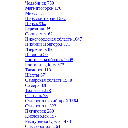
Челябинск
750
Магнитогорск
176
Миасс
133
Пермский край
1677
Пермь
914
Березники
69
Соликамск
62
Нижегородская область
1647
Нижний Новгород
871
Дзержинск
82
Павлово
50
Ростовская область
1608
Ростов-на-Дону
572
Таганрог
118
Шахты
67
Самарская область
1578
Самара
828
Тольятти
328
Сызрань
78
Ставропольский край
1564
Ставрополь
323
Пятигорск
280
Кисловодск
157
Республика Крым
1473
Симферополь
264