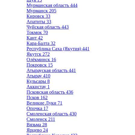
Мурманская область
444
Мурманск
205
Кировск
33
Апатиты
33
Чуйская область
443
Токмок
70
Кант
42
Кара-Балта
32
Республика Саха (Якутия)
441
Якутск
272
Олёкминск
16
Покровск
15
Атырауская область
441
Атырау
410
Кульсары
8
Аккистау
1
Псковская область
436
Псков
162
Великие Луки
71
Опочка
17
Смоленская область
430
Смоленск
211
Вязьма
28
Ярцево
24