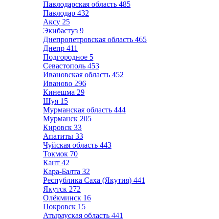
Павлодарская область
485
Павлодар
432
Аксу
25
Экибастуз
9
Днепропетровская область
465
Днепр
411
Подгородное
5
Севастополь
453
Ивановская область
452
Иваново
296
Кинешма
29
Шуя
15
Мурманская область
444
Мурманск
205
Кировск
33
Апатиты
33
Чуйская область
443
Токмок
70
Кант
42
Кара-Балта
32
Республика Саха (Якутия)
441
Якутск
272
Олёкминск
16
Покровск
15
Атырауская область
441