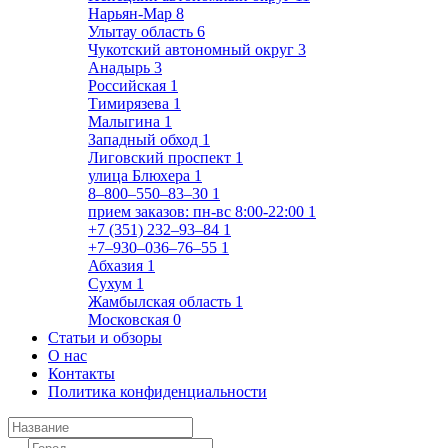
Нарьян-Мар
8
Улытау область
6
Чукотский автономный округ
3
Анадырь
3
Российская
1
Тимирязева
1
Малыгина
1
Западный обход
1
Лиговский проспект
1
улица Блюхера
1
8‒800‒550‒83‒30
1
прием заказов: пн-вс 8:00-22:00
1
+7 (351) 232‒93‒84
1
+7‒930‒036‒76‒55
1
Абхазия
1
Сухум
1
Жамбылская область
1
Московская
0
Статьи и обзоры
О нас
Контакты
Политика конфиденциальности