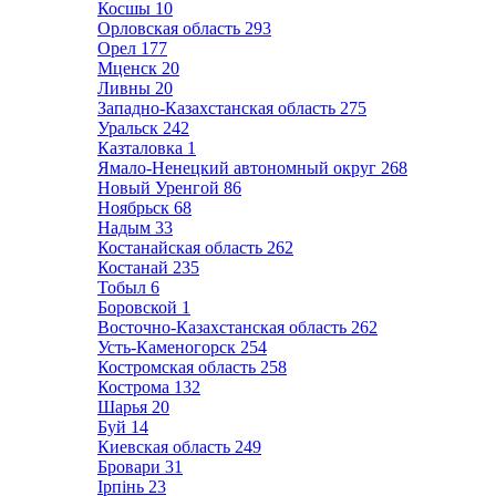
Косшы
10
Орловская область
293
Орел
177
Мценск
20
Ливны
20
Западно-Казахстанская область
275
Уральск
242
Казталовка
1
Ямало-Ненецкий автономный округ
268
Новый Уренгой
86
Ноябрьск
68
Надым
33
Костанайская область
262
Костанай
235
Тобыл
6
Боровской
1
Восточно-Казахстанская область
262
Усть-Каменогорск
254
Костромская область
258
Кострома
132
Шарья
20
Буй
14
Киевская область
249
Бровари
31
Ірпінь
23