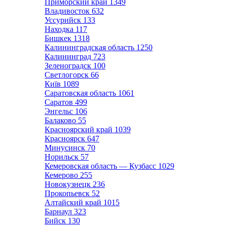
Приморский край
1349
Владивосток
632
Уссурийск
133
Находка
117
Бишкек
1318
Калининградская область
1250
Калининград
723
Зеленоградск
100
Светлогорск
66
Київ
1089
Саратовская область
1061
Саратов
499
Энгельс
106
Балаково
55
Красноярский край
1039
Красноярск
647
Минусинск
70
Норильск
57
Кемеровская область — Кузбасс
1029
Кемерово
255
Новокузнецк
236
Прокопьевск
52
Алтайский край
1015
Барнаул
323
Бийск
130