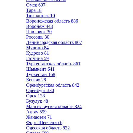
Омск
697
Тара
18
Тюкалинск
10
Воронежская область
886
Воронеж
443
Павловск
30
Россошь
30
Ленинградская область
867
Мурино
84
Кудрово
81
Гатчина
59
Туркестанская область
861
Шымкент
641
Туркестан
168
Кентау
28
Оренбургская область
842
Оренбург
330
Орск
128
Бузулук
48
Мангистауская область
824
Актау
599
Жанаозен
71
Форт-Шевченко
6
Одесская область
822