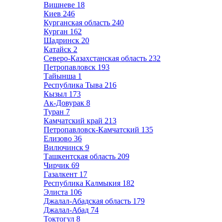
Вишневе
18
Киев
246
Курганская область
240
Курган
162
Шадринск
20
Катайск
2
Северо-Казахстанская область
232
Петропавловск
193
Тайынша
1
Республика Тыва
216
Кызыл
173
Ак-Довурак
8
Туран
7
Камчатский край
213
Петропавловск-Камчатский
135
Елизово
36
Вилючинск
9
Ташкентская область
209
Чирчик
69
Газалкент
17
Республика Калмыкия
182
Элиста
106
Джалал-Абадская область
179
Джалал-Абад
74
Токтогул
8