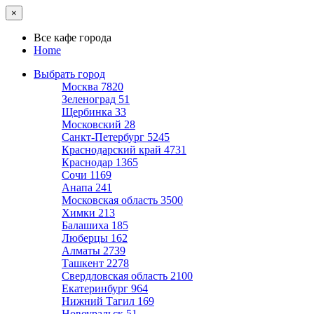
×
Все кафе города
Home
Выбрать город
Москва
7820
Зеленоград
51
Щербинка
33
Московский
28
Санкт-Петербург
5245
Краснодарский край
4731
Краснодар
1365
Сочи
1169
Анапа
241
Московская область
3500
Химки
213
Балашиха
185
Люберцы
162
Алматы
2739
Ташкент
2278
Свердловская область
2100
Екатеринбург
964
Нижний Тагил
169
Новоуральск
51