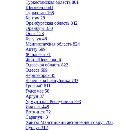
Туркестанская область
861
Шымкент
641
Туркестан
168
Кентау
28
Оренбургская область
842
Оренбург
330
Орск
128
Бузулук
48
Мангистауская область
824
Актау
599
Жанаозен
71
Форт-Шевченко
6
Одесская область
822
Одесса
699
Черноморск
45
Чеченская Республика
793
Грозный
611
Гудермес
58
Аргун
37
Удмуртская Республика
793
Ижевск
448
Воткинск
72
Сарапул
43
Ханты-Мансийский автономный округ
766
Сургут
312