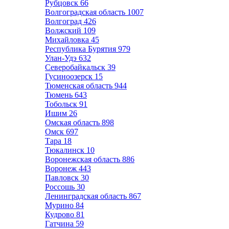
Рубцовск
66
Волгоградская область
1007
Волгоград
426
Волжский
109
Михайловка
45
Республика Бурятия
979
Улан-Удэ
632
Северобайкальск
39
Гусиноозерск
15
Тюменская область
944
Тюмень
643
Тобольск
91
Ишим
26
Омская область
898
Омск
697
Тара
18
Тюкалинск
10
Воронежская область
886
Воронеж
443
Павловск
30
Россошь
30
Ленинградская область
867
Мурино
84
Кудрово
81
Гатчина
59