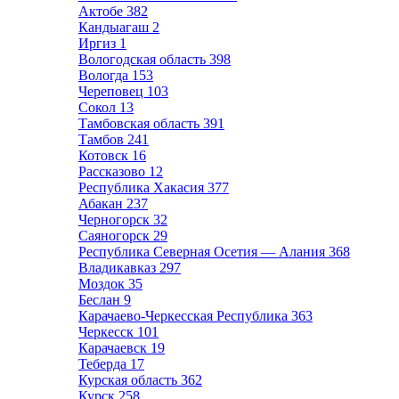
Актобе
382
Кандыагаш
2
Иргиз
1
Вологодская область
398
Вологда
153
Череповец
103
Сокол
13
Тамбовская область
391
Тамбов
241
Котовск
16
Рассказово
12
Республика Хакасия
377
Абакан
237
Черногорск
32
Саяногорск
29
Республика Северная Осетия — Алания
368
Владикавказ
297
Моздок
35
Беслан
9
Карачаево-Черкесская Республика
363
Черкесск
101
Карачаевск
19
Теберда
17
Курская область
362
Курск
258