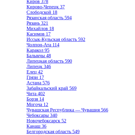
Киров
378
Кирово-Чепецк
37
Слободской
18
Рязанская область
594
Рязань
321
Михайлов
18
Касимов
17
Иссык-Кульская область
592
Чолпон-Ата
114
Каракол
95
Балыкчы
48
Липецкая область
590
Липецк
346
Елец
42
Грязи
17
Астана
576
Забайкальский край
569
Чита
402
Борзя
14
Могоча
12
Чувашская Республика — Чувашия
566
Чебоксары
340
Новочебоксарск
52
Канаш
36
Белгородская область
549