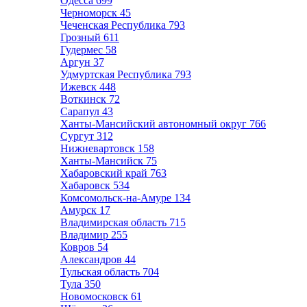
Одесса
699
Черноморск
45
Чеченская Республика
793
Грозный
611
Гудермес
58
Аргун
37
Удмуртская Республика
793
Ижевск
448
Воткинск
72
Сарапул
43
Ханты-Мансийский автономный округ
766
Сургут
312
Нижневартовск
158
Ханты-Мансийск
75
Хабаровский край
763
Хабаровск
534
Комсомольск-на-Амуре
134
Амурск
17
Владимирская область
715
Владимир
255
Ковров
54
Александров
44
Тульская область
704
Тула
350
Новомосковск
61