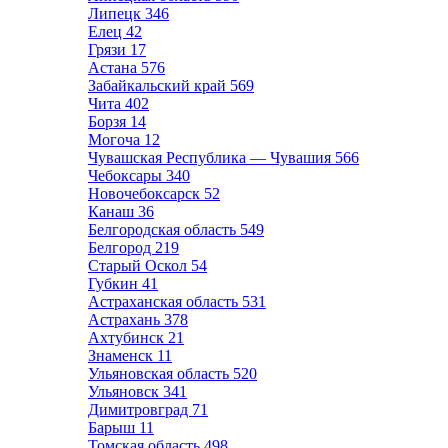
Липецк
346
Елец
42
Грязи
17
Астана
576
Забайкальский край
569
Чита
402
Борзя
14
Могоча
12
Чувашская Республика — Чувашия
566
Чебоксары
340
Новочебоксарск
52
Канаш
36
Белгородская область
549
Белгород
219
Старый Оскол
54
Губкин
41
Астраханская область
531
Астрахань
378
Ахтубинск
21
Знаменск
11
Ульяновская область
520
Ульяновск
341
Димитровград
71
Барыш
11
Томская область
498