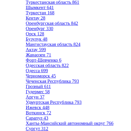
Туркестанская область
861
Шымкент
641
Туркестан
168
Кентау
28
Оренбургская область
842
Оренбург
330
Орск
128
Бузулук
48
Мангистауская область
824
Актау
599
Жанаозен
71
Форт-Шевченко
6
Одесская область
822
Одесса
699
Черноморск
45
Чеченская Республика
793
Грозный
611
Гудермес
58
Аргун
37
Удмуртская Республика
793
Ижевск
448
Воткинск
72
Сарапул
43
Ханты-Мансийский автономный округ
766
Сургут
312