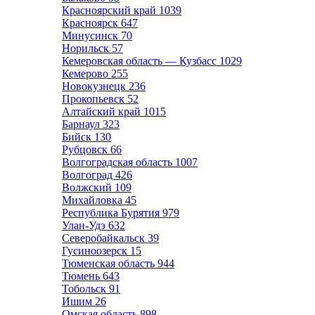
Красноярский край
1039
Красноярск
647
Минусинск
70
Норильск
57
Кемеровская область — Кузбасс
1029
Кемерово
255
Новокузнецк
236
Прокопьевск
52
Алтайский край
1015
Барнаул
323
Бийск
130
Рубцовск
66
Волгоградская область
1007
Волгоград
426
Волжский
109
Михайловка
45
Республика Бурятия
979
Улан-Удэ
632
Северобайкальск
39
Гусиноозерск
15
Тюменская область
944
Тюмень
643
Тобольск
91
Ишим
26
Омская область
898