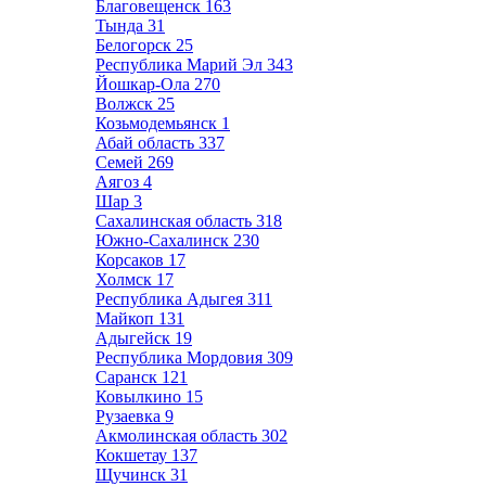
Благовещенск
163
Тында
31
Белогорск
25
Республика Марий Эл
343
Йошкар-Ола
270
Волжск
25
Козьмодемьянск
1
Абай область
337
Семей
269
Аягоз
4
Шар
3
Сахалинская область
318
Южно-Сахалинск
230
Корсаков
17
Холмск
17
Республика Адыгея
311
Майкоп
131
Адыгейск
19
Республика Мордовия
309
Саранск
121
Ковылкино
15
Рузаевка
9
Акмолинская область
302
Кокшетау
137
Щучинск
31