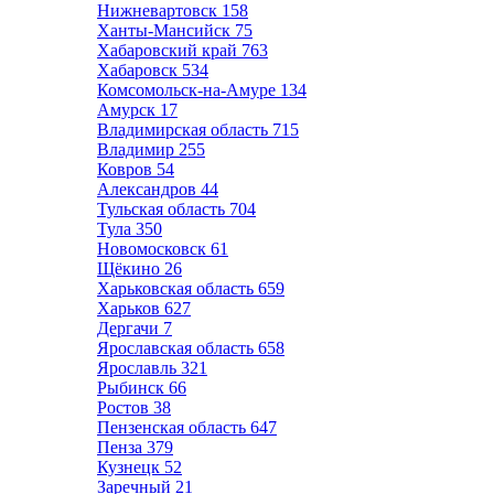
Нижневартовск
158
Ханты-Мансийск
75
Хабаровский край
763
Хабаровск
534
Комсомольск-на-Амуре
134
Амурск
17
Владимирская область
715
Владимир
255
Ковров
54
Александров
44
Тульская область
704
Тула
350
Новомосковск
61
Щёкино
26
Харьковская область
659
Харьков
627
Дергачи
7
Ярославская область
658
Ярославль
321
Рыбинск
66
Ростов
38
Пензенская область
647
Пенза
379
Кузнецк
52
Заречный
21