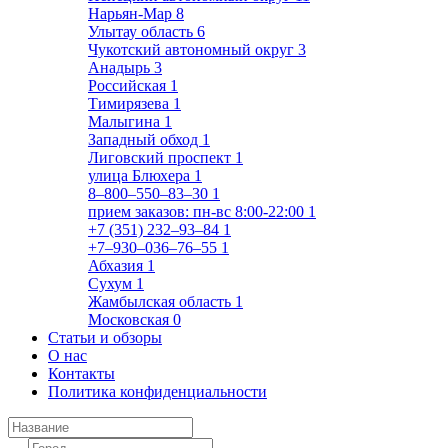
Нарьян-Мар
8
Улытау область
6
Чукотский автономный округ
3
Анадырь
3
Российская
1
Тимирязева
1
Малыгина
1
Западный обход
1
Лиговский проспект
1
улица Блюхера
1
8‒800‒550‒83‒30
1
прием заказов: пн-вс 8:00-22:00
1
+7 (351) 232‒93‒84
1
+7‒930‒036‒76‒55
1
Абхазия
1
Сухум
1
Жамбылская область
1
Московская
0
Статьи и обзоры
О нас
Контакты
Политика конфиденциальности