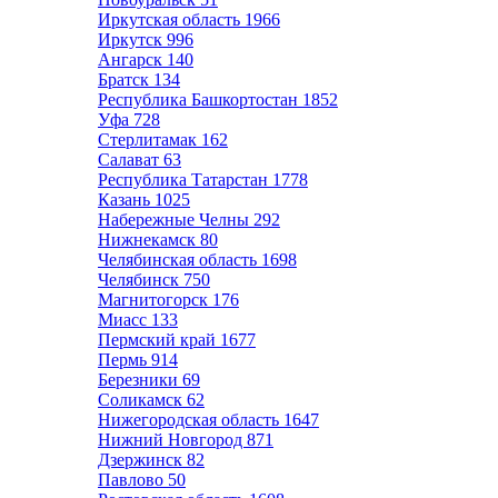
Иркутская область
1966
Иркутск
996
Ангарск
140
Братск
134
Республика Башкортостан
1852
Уфа
728
Стерлитамак
162
Салават
63
Республика Татарстан
1778
Казань
1025
Набережные Челны
292
Нижнекамск
80
Челябинская область
1698
Челябинск
750
Магнитогорск
176
Миасс
133
Пермский край
1677
Пермь
914
Березники
69
Соликамск
62
Нижегородская область
1647
Нижний Новгород
871
Дзержинск
82
Павлово
50