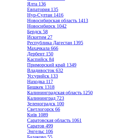
Ялта
136
Евпатория
135
Нур-Султан
1416
Новосибирская область
1413
Новосибирск
1042
Бердск
58
Искитим
27
Республика Дагестан
1395
Махачкала
666
Дербент
150
Каспийск
84
Приморский край
1349
Владивосток
632
Уссурийск
133
Находка
117
Бишкек
1318
Калининградская область
1250
Калининград
723
Зеленоградск
100
Светлогорск
66
Київ
1089
Саратовская область
1061
Саратов
499
Энгельс
106
Балаково
55