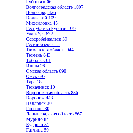
Рубцовск
66
Волгоградская область
1007
Волгоград
426
Волжский
109
Михайловка
45
Республика Бурятия
979
Улан-Удэ
632
Северобайкальск
39
Гусиноозерск
15
Тюменская область
944
Тюмень
643
Тобольск
91
Ишим
26
Омская область
898
Омск
697
Тара
18
Тюкалинск
10
Воронежская область
886
Воронеж
443
Павловск
30
Россошь
30
Ленинградская область
867
Мурино
84
Кудрово
81
Гатчина
59