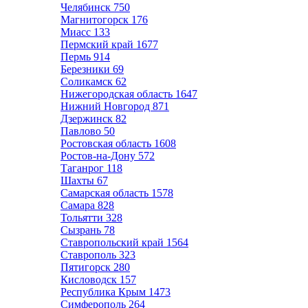
Челябинск
750
Магнитогорск
176
Миасс
133
Пермский край
1677
Пермь
914
Березники
69
Соликамск
62
Нижегородская область
1647
Нижний Новгород
871
Дзержинск
82
Павлово
50
Ростовская область
1608
Ростов-на-Дону
572
Таганрог
118
Шахты
67
Самарская область
1578
Самара
828
Тольятти
328
Сызрань
78
Ставропольский край
1564
Ставрополь
323
Пятигорск
280
Кисловодск
157
Республика Крым
1473
Симферополь
264