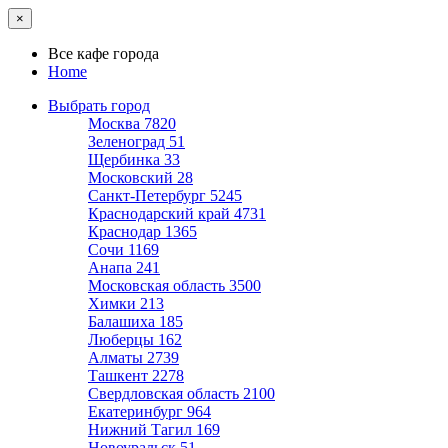
×
Все кафе города
Home
Выбрать город
Москва
7820
Зеленоград
51
Щербинка
33
Московский
28
Санкт-Петербург
5245
Краснодарский край
4731
Краснодар
1365
Сочи
1169
Анапа
241
Московская область
3500
Химки
213
Балашиха
185
Люберцы
162
Алматы
2739
Ташкент
2278
Свердловская область
2100
Екатеринбург
964
Нижний Тагил
169
Новоуральск
51