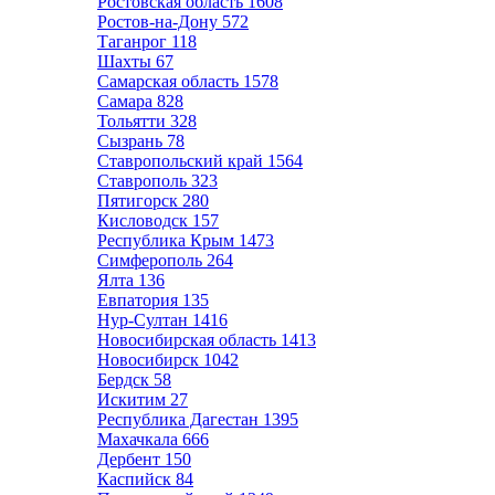
Ростовская область
1608
Ростов-на-Дону
572
Таганрог
118
Шахты
67
Самарская область
1578
Самара
828
Тольятти
328
Сызрань
78
Ставропольский край
1564
Ставрополь
323
Пятигорск
280
Кисловодск
157
Республика Крым
1473
Симферополь
264
Ялта
136
Евпатория
135
Нур-Султан
1416
Новосибирская область
1413
Новосибирск
1042
Бердск
58
Искитим
27
Республика Дагестан
1395
Махачкала
666
Дербент
150
Каспийск
84