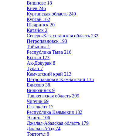
Вишневе
18
Киев
246
Курганская область
240
Курган
162
Шадринск
20
Катайск
2
Северо-Казахстанская область
232
Петропавловск
193
Тайынша
1
Республика Тыва
216
Кызыл
173
Ак-Довурак
8
Туран
7
Камчатский край
213
Петропавловск-Камчатский
135
Елизово
36
Вилючинск
9
Ташкентская область
209
Чирчик
69
Газалкент
17
Республика Калмыкия
182
Элиста
106
Джалал-Абадская область
179
Джалал-Абад
74
Токтогул
8