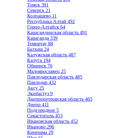
Томск
391
Северск
21
Колпашево
11
Республика Алтай
492
Горно-Алтайск
64
Карагандинская область
491
Караганда
339
Темиртау
88
Балхаш
24
Калужская область
487
Калуга
194
Обнинск
76
Малоярославец
25
Павлодарская область
485
Павлодар
432
Аксу
25
Экибастуз
9
Днепропетровская область
465
Днепр
411
Подгородное
5
Севастополь
453
Ивановская область
452
Иваново
296
Кинешма
29
Шуя
15