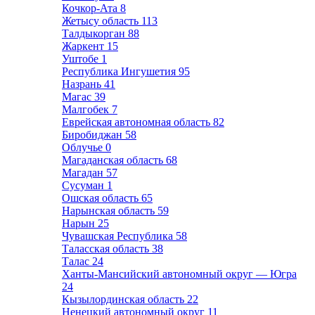
Кочкор-Ата
8
Жетысу область
113
Талдыкорган
88
Жаркент
15
Уштобе
1
Республика Ингушетия
95
Назрань
41
Магас
39
Малгобек
7
Еврейская автономная область
82
Биробиджан
58
Облучье
0
Магаданская область
68
Магадан
57
Сусуман
1
Ошская область
65
Нарынская область
59
Нарын
25
Чувашская Республика
58
Таласская область
38
Талас
24
Ханты-Мансийский автономный округ — Югра
24
Кызылординская область
22
Ненецкий автономный округ
11