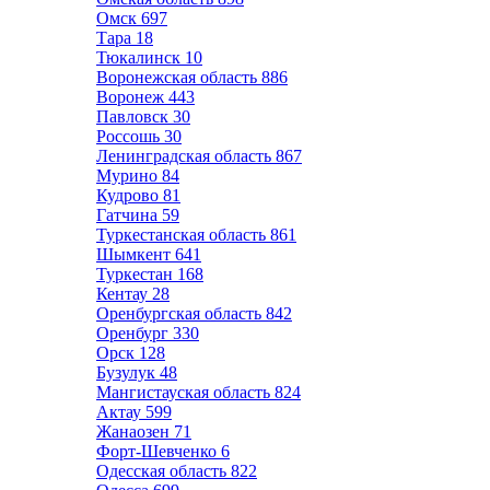
Омск
697
Тара
18
Тюкалинск
10
Воронежская область
886
Воронеж
443
Павловск
30
Россошь
30
Ленинградская область
867
Мурино
84
Кудрово
81
Гатчина
59
Туркестанская область
861
Шымкент
641
Туркестан
168
Кентау
28
Оренбургская область
842
Оренбург
330
Орск
128
Бузулук
48
Мангистауская область
824
Актау
599
Жанаозен
71
Форт-Шевченко
6
Одесская область
822