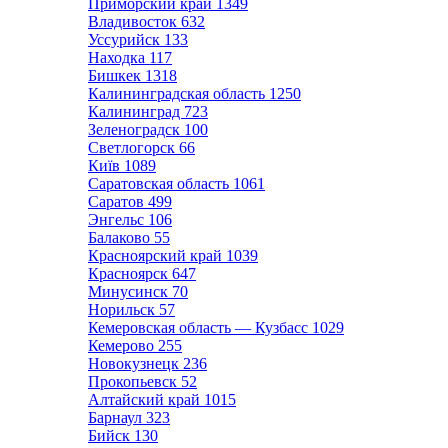
Приморский край
1349
Владивосток
632
Уссурийск
133
Находка
117
Бишкек
1318
Калининградская область
1250
Калининград
723
Зеленоградск
100
Светлогорск
66
Київ
1089
Саратовская область
1061
Саратов
499
Энгельс
106
Балаково
55
Красноярский край
1039
Красноярск
647
Минусинск
70
Норильск
57
Кемеровская область — Кузбасс
1029
Кемерово
255
Новокузнецк
236
Прокопьевск
52
Алтайский край
1015
Барнаул
323
Бийск
130