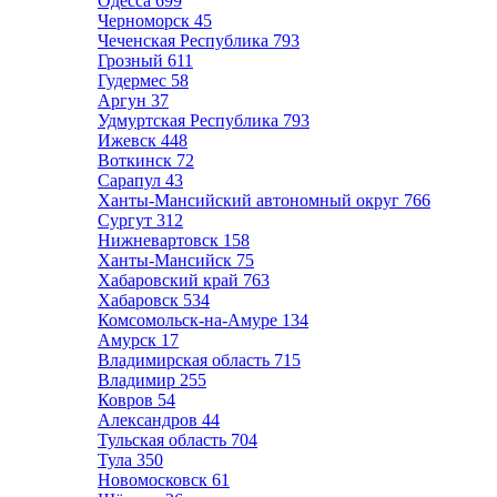
Одесса
699
Черноморск
45
Чеченская Республика
793
Грозный
611
Гудермес
58
Аргун
37
Удмуртская Республика
793
Ижевск
448
Воткинск
72
Сарапул
43
Ханты-Мансийский автономный округ
766
Сургут
312
Нижневартовск
158
Ханты-Мансийск
75
Хабаровский край
763
Хабаровск
534
Комсомольск-на-Амуре
134
Амурск
17
Владимирская область
715
Владимир
255
Ковров
54
Александров
44
Тульская область
704
Тула
350
Новомосковск
61