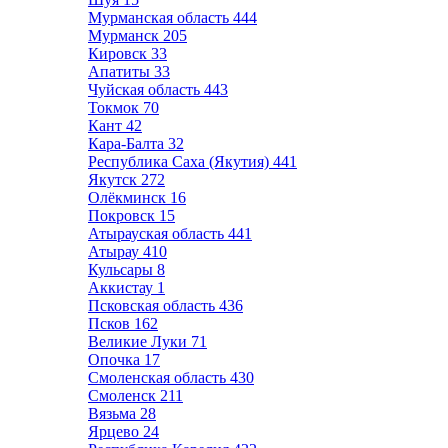
Мурманская область
444
Мурманск
205
Кировск
33
Апатиты
33
Чуйская область
443
Токмок
70
Кант
42
Кара-Балта
32
Республика Саха (Якутия)
441
Якутск
272
Олёкминск
16
Покровск
15
Атырауская область
441
Атырау
410
Кульсары
8
Аккистау
1
Псковская область
436
Псков
162
Великие Луки
71
Опочка
17
Смоленская область
430
Смоленск
211
Вязьма
28
Ярцево
24