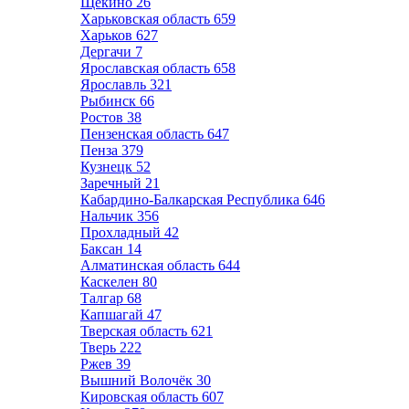
Щёкино
26
Харьковская область
659
Харьков
627
Дергачи
7
Ярославская область
658
Ярославль
321
Рыбинск
66
Ростов
38
Пензенская область
647
Пенза
379
Кузнецк
52
Заречный
21
Кабардино-Балкарская Республика
646
Нальчик
356
Прохладный
42
Баксан
14
Алматинская область
644
Каскелен
80
Талгар
68
Капшагай
47
Тверская область
621
Тверь
222
Ржев
39
Вышний Волочёк
30
Кировская область
607