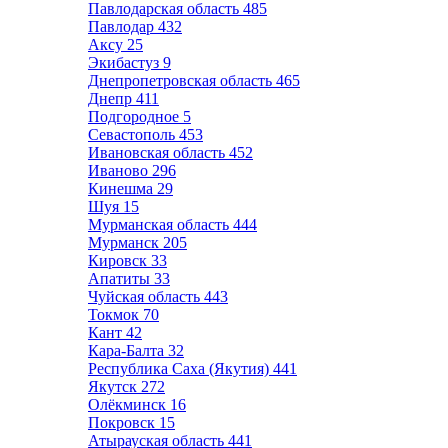
Павлодарская область
485
Павлодар
432
Аксу
25
Экибастуз
9
Днепропетровская область
465
Днепр
411
Подгородное
5
Севастополь
453
Ивановская область
452
Иваново
296
Кинешма
29
Шуя
15
Мурманская область
444
Мурманск
205
Кировск
33
Апатиты
33
Чуйская область
443
Токмок
70
Кант
42
Кара-Балта
32
Республика Саха (Якутия)
441
Якутск
272
Олёкминск
16
Покровск
15
Атырауская область
441