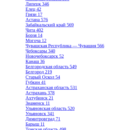
Липецк
346
Елец
42
Грязи
17
Астана
576
Забайкальский край
569
Чита
402
Борзя
14
Могоча
12
Чувашская Республика — Чувашия
566
Чебоксары
340
Новочебоксарск
52
Канаш
36
Белгородская область
549
Белгород
219
Старый Оскол
54
Губкин
41
Астраханская область
531
Астрахань
378
Ахтубинск
21
Знаменск
11
Ульяновская область
520
Ульяновск
341
Димитровград
71
Барыш
11
Томская область
498