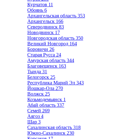
Курчатов
11
Обоянь
6
Архангельская область
353
Архангельск
166
Северодвинск
83
Новодвинск
17
Новгородская область
350
Великий Новгород
164
Боровичи
26
Старая Русса
24
Амурская область
344
Благовещенск
163
Тында
31
Белогорск
25
Республика Марий Эл
343
Йошкар-Ола
270
Волжск
25
Козьмодемьянск
1
Абай область
337
Семей
269
Аягоз
4
Шар
3
Сахалинская область
318
Южно-Сахалинск
230
Корсаков
17