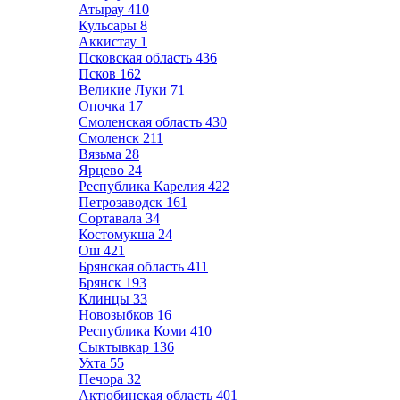
Атырау
410
Кульсары
8
Аккистау
1
Псковская область
436
Псков
162
Великие Луки
71
Опочка
17
Смоленская область
430
Смоленск
211
Вязьма
28
Ярцево
24
Республика Карелия
422
Петрозаводск
161
Сортавала
34
Костомукша
24
Ош
421
Брянская область
411
Брянск
193
Клинцы
33
Новозыбков
16
Республика Коми
410
Сыктывкар
136
Ухта
55
Печора
32
Актюбинская область
401