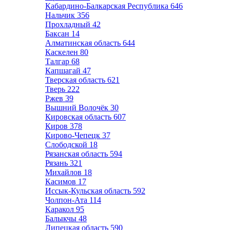
Кабардино-Балкарская Республика
646
Нальчик
356
Прохладный
42
Баксан
14
Алматинская область
644
Каскелен
80
Талгар
68
Капшагай
47
Тверская область
621
Тверь
222
Ржев
39
Вышний Волочёк
30
Кировская область
607
Киров
378
Кирово-Чепецк
37
Слободской
18
Рязанская область
594
Рязань
321
Михайлов
18
Касимов
17
Иссык-Кульская область
592
Чолпон-Ата
114
Каракол
95
Балыкчы
48
Липецкая область
590