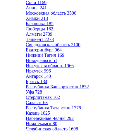
Сочи
1169
Анапа
241
Московская область
3500
Химки
213
Балашиха
185
Люберцы
162
Алматы
2739
Ташкент
2278
Свердловская область
2100
Екатеринбург
964
Нижний Тагил
169
Новоуральск
51
Иркутская область
1966
Иркутск
996
Ангарск
140
Братск
134
Республика Башкортостан
1852
Уфа
728
Стерлитамак
162
Салават
63
Республика Татарстан
1778
Казань
1025
Набережные Челны
292
Нижнекамск
80
Челябинская область
1698