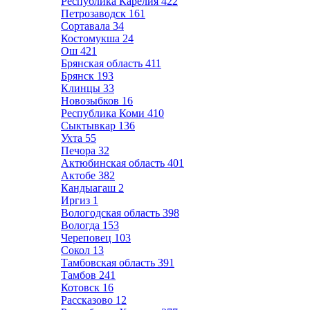
Республика Карелия
422
Петрозаводск
161
Сортавала
34
Костомукша
24
Ош
421
Брянская область
411
Брянск
193
Клинцы
33
Новозыбков
16
Республика Коми
410
Сыктывкар
136
Ухта
55
Печора
32
Актюбинская область
401
Актобе
382
Кандыагаш
2
Иргиз
1
Вологодская область
398
Вологда
153
Череповец
103
Сокол
13
Тамбовская область
391
Тамбов
241
Котовск
16
Рассказово
12