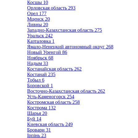
Косшы
10
Орловская область
293
Орел
177
Мценск
20
Ливны
20
Западно-Казахстанская область
275
Уральск
242
Казталовка
1
Ямало-Ненецкий автономный округ
268
Новый Уренгой
86
Ноябрьск
68
Надым
33
Костанайская область
262
Костанай
235
Тобыл
6
Боровской
1
Восточно-Казахстанская область
262
Усть-Каменогорск
254
Костромская область
258
Кострома
132
Шарья
20
Буй
14
Киевская область
249
Бровари
31
Ірпінь
23