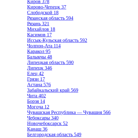
Киров
378
Кирово-Чепецк
37
Слободской
18
Рязанская область
594
Рязань
321
Михайлов
18
Касимов
17
Иссык-Кульская область
592
Чолпон-Ата
114
Каракол
95
Балыкчы
48
Липецкая область
590
Липецк
346
Елец
42
Грязи
17
Астана
576
Забайкальский край
569
Чита
402
Борзя
14
Могоча
12
Чувашская Республика — Чувашия
566
Чебоксары
340
Новочебоксарск
52
Канаш
36
Белгородская область
549