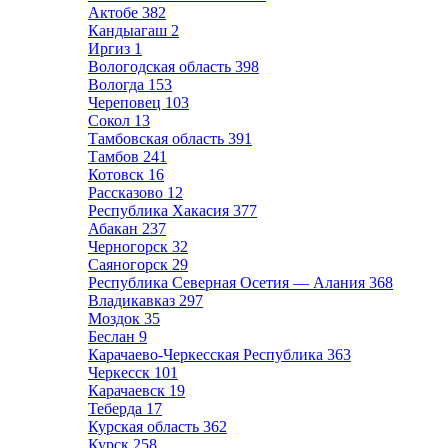
Актобе
382
Кандыагаш
2
Иргиз
1
Вологодская область
398
Вологда
153
Череповец
103
Сокол
13
Тамбовская область
391
Тамбов
241
Котовск
16
Рассказово
12
Республика Хакасия
377
Абакан
237
Черногорск
32
Саяногорск
29
Республика Северная Осетия — Алания
368
Владикавказ
297
Моздок
35
Беслан
9
Карачаево-Черкесская Республика
363
Черкесск
101
Карачаевск
19
Теберда
17
Курская область
362
Курск
258