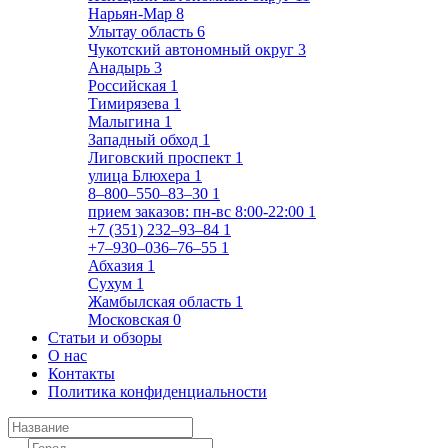
Нарьян-Мар
8
Улытау область
6
Чукотский автономный округ
3
Анадырь
3
Российская
1
Тимирязева
1
Малыгина
1
Западный обход
1
Лиговский проспект
1
улица Блюхера
1
8‒800‒550‒83‒30
1
прием заказов: пн-вс 8:00-22:00
1
+7 (351) 232‒93‒84
1
+7‒930‒036‒76‒55
1
Абхазия
1
Сухум
1
Жамбылская область
1
Московская
0
Статьи и обзоры
О нас
Контакты
Политика конфиденциальности