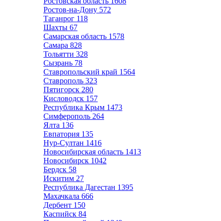
Ростовская область
1608
Ростов-на-Дону
572
Таганрог
118
Шахты
67
Самарская область
1578
Самара
828
Тольятти
328
Сызрань
78
Ставропольский край
1564
Ставрополь
323
Пятигорск
280
Кисловодск
157
Республика Крым
1473
Симферополь
264
Ялта
136
Евпатория
135
Нур-Султан
1416
Новосибирская область
1413
Новосибирск
1042
Бердск
58
Искитим
27
Республика Дагестан
1395
Махачкала
666
Дербент
150
Каспийск
84