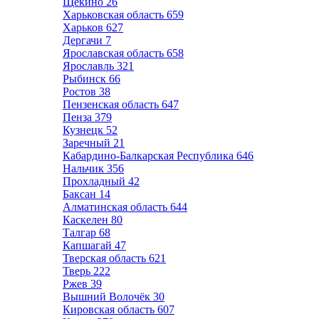
Щёкино
26
Харьковская область
659
Харьков
627
Дергачи
7
Ярославская область
658
Ярославль
321
Рыбинск
66
Ростов
38
Пензенская область
647
Пенза
379
Кузнецк
52
Заречный
21
Кабардино-Балкарская Республика
646
Нальчик
356
Прохладный
42
Баксан
14
Алматинская область
644
Каскелен
80
Талгар
68
Капшагай
47
Тверская область
621
Тверь
222
Ржев
39
Вышний Волочёк
30
Кировская область
607