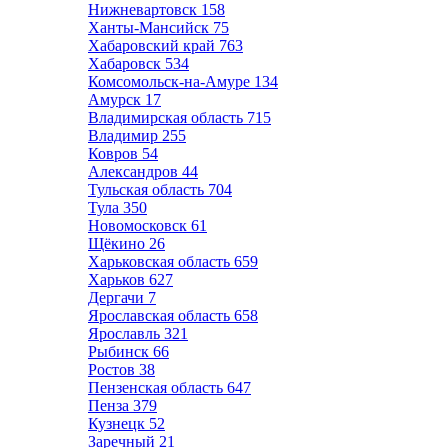
Нижневартовск
158
Ханты-Мансийск
75
Хабаровский край
763
Хабаровск
534
Комсомольск-на-Амуре
134
Амурск
17
Владимирская область
715
Владимир
255
Ковров
54
Александров
44
Тульская область
704
Тула
350
Новомосковск
61
Щёкино
26
Харьковская область
659
Харьков
627
Дергачи
7
Ярославская область
658
Ярославль
321
Рыбинск
66
Ростов
38
Пензенская область
647
Пенза
379
Кузнецк
52
Заречный
21