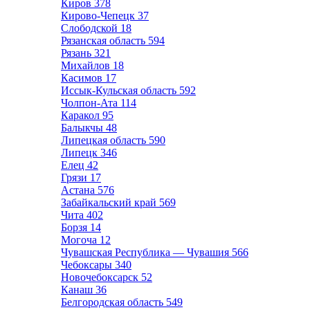
Киров
378
Кирово-Чепецк
37
Слободской
18
Рязанская область
594
Рязань
321
Михайлов
18
Касимов
17
Иссык-Кульская область
592
Чолпон-Ата
114
Каракол
95
Балыкчы
48
Липецкая область
590
Липецк
346
Елец
42
Грязи
17
Астана
576
Забайкальский край
569
Чита
402
Борзя
14
Могоча
12
Чувашская Республика — Чувашия
566
Чебоксары
340
Новочебоксарск
52
Канаш
36
Белгородская область
549