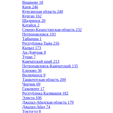
Вишневе
18
Киев
246
Курганская область
240
Курган
162
Шадринск
20
Катайск
2
Северо-Казахстанская область
232
Петропавловск
193
Тайынша
1
Республика Тыва
216
Кызыл
173
Ак-Довурак
8
Туран
7
Камчатский край
213
Петропавловск-Камчатский
135
Елизово
36
Вилючинск
9
Ташкентская область
209
Чирчик
69
Газалкент
17
Республика Калмыкия
182
Элиста
106
Джалал-Абадская область
179
Джалал-Абад
74
Токтогул
8