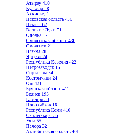
Атырау
410
Кульсары
8
Аккистау
1
Псковская область
436
Псков
162
Великие Луки
71
Опочка
17
Смоленская область
430
Смоленск
211
Вязьма
28
Ярцево
24
Республика Карелия
422
Петрозаводск
161
Сортавала
34
Костомукша
24
Ош
421
Брянская область
411
Брянск
193
Клинцы
33
Новозыбков
16
Республика Коми
410
Сыктывкар
136
Ухта
55
Печора
32
Актюбинская область
401