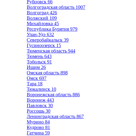
Рубцовск
66
Волгоградская область
1007
Волгоград
426
Волжский
109
Михайловка
45
Республика Бурятия
979
Улан-Удэ
632
Северобайкальск
39
Гусиноозерск
15
Тюменская область
944
Тюмень
643
Тобольск
91
Ишим
26
Омская область
898
Омск
697
Тара
18
Тюкалинск
10
Воронежская область
886
Воронеж
443
Павловск
30
Россошь
30
Ленинградская область
867
Мурино
84
Кудрово
81
Гатчина
59