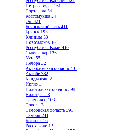
Республика Карелия
422
Петрозаводск
161
Сортавала
34
Костомукша
24
Ош
421
Брянская область
411
Брянск
193
Клинцы
33
Новозыбков
16
Республика Коми
410
Сыктывкар
136
Ухта
55
Печора
32
Актюбинская область
401
Актобе
382
Кандыагаш
2
Иргиз
1
Вологодская область
398
Вологда
153
Череповец
103
Сокол
13
Тамбовская область
391
Тамбов
241
Котовск
16
Рассказово
12