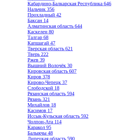
Кабардино-Балкарская Республика
646
Нальчик
356
Прохладный
42
Баксан
14
Алматинская область
644
Каскелен
80
Талгар
68
Капшагай
47
Тверская область
621
Тверь
222
Ржев
39
Вышний Волочёк
30
Кировская область
607
Киров
378
Кирово-Чепецк
37
Слободской
18
Рязанская область
594
Рязань
321
Михайлов
18
Касимов
17
Иссык-Кульская область
592
Чолпон-Ата
114
Каракол
95
Балыкчы
48
Липецкая область
590