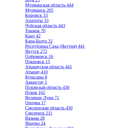
Мурманская область
444
Мурманск
205
Кировск
33
Апатиты
33
Чуйская область
443
Токмок
70
Кант
42
Кара-Балта
32
Республика Саха (Якутия)
441
Якутск
272
Олёкминск
16
Покровск
15
Атырауская область
441
Атырау
410
Кульсары
8
Аккистау
1
Псковская область
436
Псков
162
Великие Луки
71
Опочка
17
Смоленская область
430
Смоленск
211
Вязьма
28
Ярцево
24