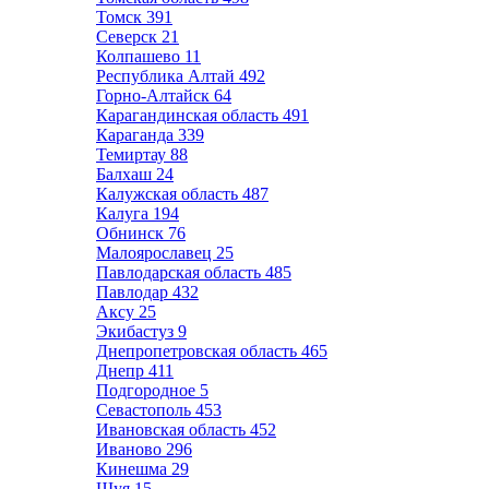
Томск
391
Северск
21
Колпашево
11
Республика Алтай
492
Горно-Алтайск
64
Карагандинская область
491
Караганда
339
Темиртау
88
Балхаш
24
Калужская область
487
Калуга
194
Обнинск
76
Малоярославец
25
Павлодарская область
485
Павлодар
432
Аксу
25
Экибастуз
9
Днепропетровская область
465
Днепр
411
Подгородное
5
Севастополь
453
Ивановская область
452
Иваново
296
Кинешма
29
Шуя
15