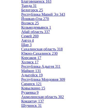
Благовещенск
163
Тында
31
Белогорск
25
Республика Марий Эл
343
Йошкар-Ола
270
Волжск
25
Козьмодемьянск
1
Абай область
337
Семей
269
Аягоз
4
Шар
3
Сахалинская область
318
Южно-Сахалинск
230
Корсаков
17
Холмск
17
Республика Адыгея
311
Майкоп
131
Адыгейск
19
Республика Мордовия
309
Саранск
121
Ковылкино
15
Рузаевка
9
Акмолинская область
302
Кокшетау
137
Щучинск
31