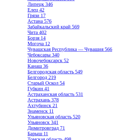
Липецк
346
Елец
42
Грязи
17
Астана
576
Забайкальский край
569
Чита
402
Борзя
14
Могоча
12
Чувашская Республика — Чувашия
566
Чебоксары
340
Новочебоксарск
52
Канаш
36
Белгородская область
549
Белгород
219
Старый Оскол
54
Губкин
41
Астраханская область
531
Астрахань
378
Ахтубинск
21
Знаменск
11
Ульяновская область
520
Ульяновск
341
Димитровград
71
Барыш
11
Томская область
498