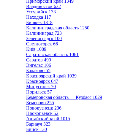
Приморский край
1349
Владивосток
632
Уссурийск
133
Находка
117
Бишкек
1318
Калининградская область
1250
Калининград
723
Зеленоградск
100
Светлогорск
66
Київ
1089
Саратовская область
1061
Саратов
499
Энгельс
106
Балаково
55
Красноярский край
1039
Красноярск
647
Минусинск
70
Норильск
57
Кемеровская область — Кузбасс
1029
Кемерово
255
Новокузнецк
236
Прокопьевск
52
Алтайский край
1015
Барнаул
323
Бийск
130