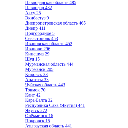
Павлодарская область
485
Павлодар
432
Аксу
25
Экибастуз
9
Днепропетровская область
465
Днепр
411
Подгородное
5
Севастополь
453
Ивановская область
452
Иваново
296
Кинешма
29
Шуя
15
Мурманская область
444
Мурманск
205
Кировск
33
Апатиты
33
Чуйская область
443
Токмок
70
Кант
42
Кара-Балта
32
Республика Саха (Якутия)
441
Якутск
272
Олёкминск
16
Покровск
15
Атырауская область
441