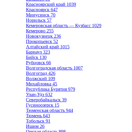
Красноярский край
1039
Красноярск
647
Минусинск
70
Норильск
57
Кемеровская область — Кузбасс
1029
Кемерово
255
Новокузнецк
236
Прокопьевск
52
Алтайский край
1015
Барнаул
323
Бийск
130
Рубцовск
66
Волгоградская область
1007
Волгоград
426
Волжский
109
Михайловка
45
Республика Бурятия
979
Улан-Удэ
632
Северобайкальск
39
Гусиноозерск
15
Тюменская область
944
Тюмень
643
Тобольск
91
Ишим
26
Омская область
898