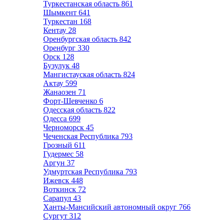
Туркестанская область
861
Шымкент
641
Туркестан
168
Кентау
28
Оренбургская область
842
Оренбург
330
Орск
128
Бузулук
48
Мангистауская область
824
Актау
599
Жанаозен
71
Форт-Шевченко
6
Одесская область
822
Одесса
699
Черноморск
45
Чеченская Республика
793
Грозный
611
Гудермес
58
Аргун
37
Удмуртская Республика
793
Ижевск
448
Воткинск
72
Сарапул
43
Ханты-Мансийский автономный округ
766
Сургут
312