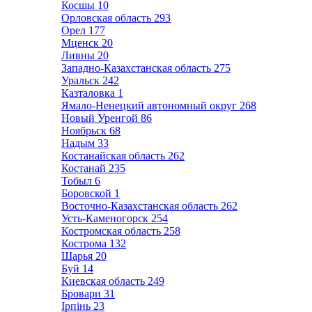
Косшы
10
Орловская область
293
Орел
177
Мценск
20
Ливны
20
Западно-Казахстанская область
275
Уральск
242
Казталовка
1
Ямало-Ненецкий автономный округ
268
Новый Уренгой
86
Ноябрьск
68
Надым
33
Костанайская область
262
Костанай
235
Тобыл
6
Боровской
1
Восточно-Казахстанская область
262
Усть-Каменогорск
254
Костромская область
258
Кострома
132
Шарья
20
Буй
14
Киевская область
249
Бровари
31
Ірпінь
23