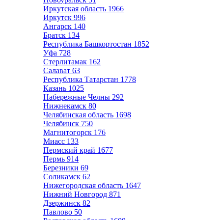
Иркутская область
1966
Иркутск
996
Ангарск
140
Братск
134
Республика Башкортостан
1852
Уфа
728
Стерлитамак
162
Салават
63
Республика Татарстан
1778
Казань
1025
Набережные Челны
292
Нижнекамск
80
Челябинская область
1698
Челябинск
750
Магнитогорск
176
Миасс
133
Пермский край
1677
Пермь
914
Березники
69
Соликамск
62
Нижегородская область
1647
Нижний Новгород
871
Дзержинск
82
Павлово
50