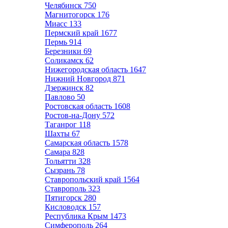
Челябинск
750
Магнитогорск
176
Миасс
133
Пермский край
1677
Пермь
914
Березники
69
Соликамск
62
Нижегородская область
1647
Нижний Новгород
871
Дзержинск
82
Павлово
50
Ростовская область
1608
Ростов-на-Дону
572
Таганрог
118
Шахты
67
Самарская область
1578
Самара
828
Тольятти
328
Сызрань
78
Ставропольский край
1564
Ставрополь
323
Пятигорск
280
Кисловодск
157
Республика Крым
1473
Симферополь
264