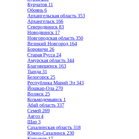
Курчатов
11
Обоянь
6
Архангельская область
353
Архангельск
166
Северодвинск
83
Новодвинск
17
Новгородская область
350
Великий Новгород
164
Боровичи
26
Старая Русса
24
Амурская область
344
Благовещенск
163
Тында
31
Белогорск
25
Республика Марий Эл
343
Йошкар-Ола
270
Волжск
25
Козьмодемьянск
1
Абай область
337
Семей
269
Аягоз
4
Шар
3
Сахалинская область
318
Южно-Сахалинск
230
Корсаков
17