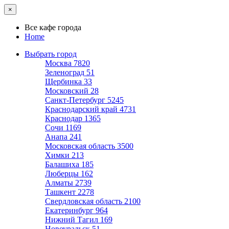
×
Все кафе города
Home
Выбрать город
Москва
7820
Зеленоград
51
Щербинка
33
Московский
28
Санкт-Петербург
5245
Краснодарский край
4731
Краснодар
1365
Сочи
1169
Анапа
241
Московская область
3500
Химки
213
Балашиха
185
Люберцы
162
Алматы
2739
Ташкент
2278
Свердловская область
2100
Екатеринбург
964
Нижний Тагил
169
Новоуральск
51