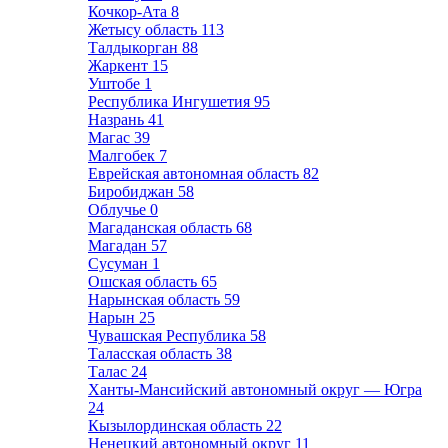
Кочкор-Ата
8
Жетысу область
113
Талдыкорган
88
Жаркент
15
Уштобе
1
Республика Ингушетия
95
Назрань
41
Магас
39
Малгобек
7
Еврейская автономная область
82
Биробиджан
58
Облучье
0
Магаданская область
68
Магадан
57
Сусуман
1
Ошская область
65
Нарынская область
59
Нарын
25
Чувашская Республика
58
Таласская область
38
Талас
24
Ханты-Мансийский автономный округ — Югра
24
Кызылординская область
22
Ненецкий автономный округ
11