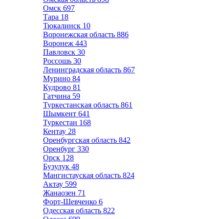
Омск
697
Тара
18
Тюкалинск
10
Воронежская область
886
Воронеж
443
Павловск
30
Россошь
30
Ленинградская область
867
Мурино
84
Кудрово
81
Гатчина
59
Туркестанская область
861
Шымкент
641
Туркестан
168
Кентау
28
Оренбургская область
842
Оренбург
330
Орск
128
Бузулук
48
Мангистауская область
824
Актау
599
Жанаозен
71
Форт-Шевченко
6
Одесская область
822