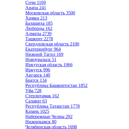
Сочи
1169
Анапа
241
Московская область
3500
Химки
213
Балашиха
185
Люберцы
162
Алматы
2739
Ташкент
2278
Свердловская область
2100
Екатеринбург
964
Нижний Тагил
169
Новоуральск
51
Иркутская область
1966
Иркутск
996
Ангарск
140
Братск
134
Республика Башкортостан
1852
Уфа
728
Стерлитамак
162
Салават
63
Республика Татарстан
1778
Казань
1025
Набережные Челны
292
Нижнекамск
80
Челябинская область
1698