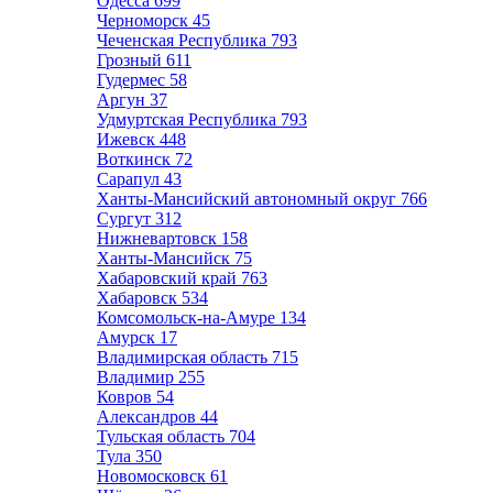
Одесса
699
Черноморск
45
Чеченская Республика
793
Грозный
611
Гудермес
58
Аргун
37
Удмуртская Республика
793
Ижевск
448
Воткинск
72
Сарапул
43
Ханты-Мансийский автономный округ
766
Сургут
312
Нижневартовск
158
Ханты-Мансийск
75
Хабаровский край
763
Хабаровск
534
Комсомольск-на-Амуре
134
Амурск
17
Владимирская область
715
Владимир
255
Ковров
54
Александров
44
Тульская область
704
Тула
350
Новомосковск
61