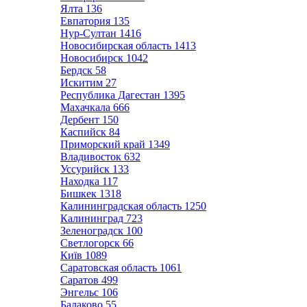
Ялта
136
Евпатория
135
Нур-Султан
1416
Новосибирская область
1413
Новосибирск
1042
Бердск
58
Искитим
27
Республика Дагестан
1395
Махачкала
666
Дербент
150
Каспийск
84
Приморский край
1349
Владивосток
632
Уссурийск
133
Находка
117
Бишкек
1318
Калининградская область
1250
Калининград
723
Зеленоградск
100
Светлогорск
66
Київ
1089
Саратовская область
1061
Саратов
499
Энгельс
106
Балаково
55