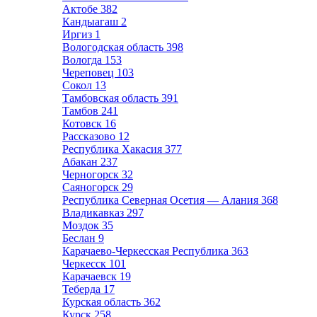
Актобе
382
Кандыагаш
2
Иргиз
1
Вологодская область
398
Вологда
153
Череповец
103
Сокол
13
Тамбовская область
391
Тамбов
241
Котовск
16
Рассказово
12
Республика Хакасия
377
Абакан
237
Черногорск
32
Саяногорск
29
Республика Северная Осетия — Алания
368
Владикавказ
297
Моздок
35
Беслан
9
Карачаево-Черкесская Республика
363
Черкесск
101
Карачаевск
19
Теберда
17
Курская область
362
Курск
258