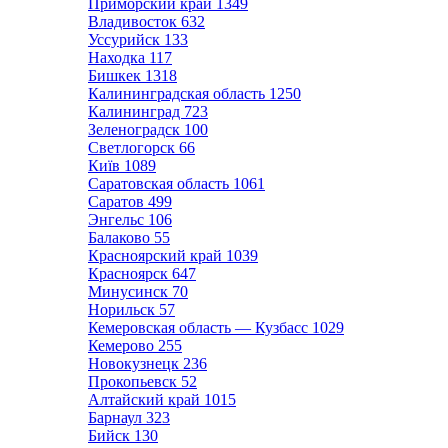
Приморский край
1349
Владивосток
632
Уссурийск
133
Находка
117
Бишкек
1318
Калининградская область
1250
Калининград
723
Зеленоградск
100
Светлогорск
66
Київ
1089
Саратовская область
1061
Саратов
499
Энгельс
106
Балаково
55
Красноярский край
1039
Красноярск
647
Минусинск
70
Норильск
57
Кемеровская область — Кузбасс
1029
Кемерово
255
Новокузнецк
236
Прокопьевск
52
Алтайский край
1015
Барнаул
323
Бийск
130