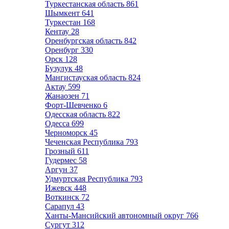
Туркестанская область
861
Шымкент
641
Туркестан
168
Кентау
28
Оренбургская область
842
Оренбург
330
Орск
128
Бузулук
48
Мангистауская область
824
Актау
599
Жанаозен
71
Форт-Шевченко
6
Одесская область
822
Одесса
699
Черноморск
45
Чеченская Республика
793
Грозный
611
Гудермес
58
Аргун
37
Удмуртская Республика
793
Ижевск
448
Воткинск
72
Сарапул
43
Ханты-Мансийский автономный округ
766
Сургут
312