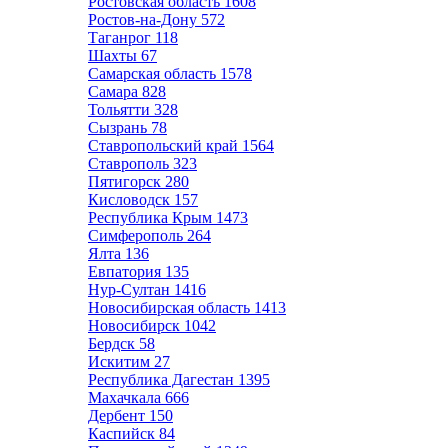
Ростовская область
1608
Ростов-на-Дону
572
Таганрог
118
Шахты
67
Самарская область
1578
Самара
828
Тольятти
328
Сызрань
78
Ставропольский край
1564
Ставрополь
323
Пятигорск
280
Кисловодск
157
Республика Крым
1473
Симферополь
264
Ялта
136
Евпатория
135
Нур-Султан
1416
Новосибирская область
1413
Новосибирск
1042
Бердск
58
Искитим
27
Республика Дагестан
1395
Махачкала
666
Дербент
150
Каспийск
84