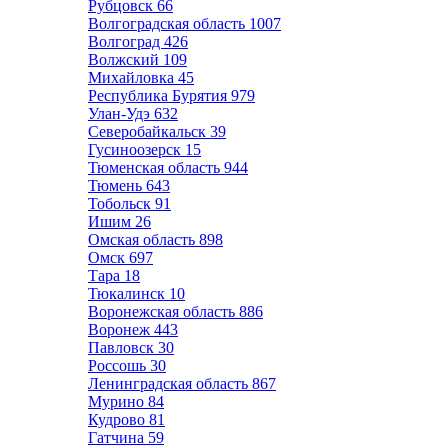
Рубцовск
66
Волгоградская область
1007
Волгоград
426
Волжский
109
Михайловка
45
Республика Бурятия
979
Улан-Удэ
632
Северобайкальск
39
Гусиноозерск
15
Тюменская область
944
Тюмень
643
Тобольск
91
Ишим
26
Омская область
898
Омск
697
Тара
18
Тюкалинск
10
Воронежская область
886
Воронеж
443
Павловск
30
Россошь
30
Ленинградская область
867
Мурино
84
Кудрово
81
Гатчина
59