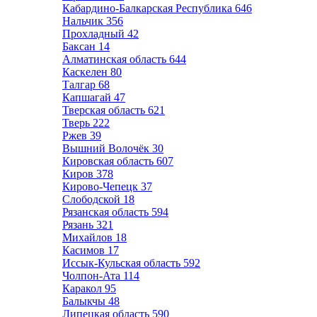
Кабардино-Балкарская Республика
646
Нальчик
356
Прохладный
42
Баксан
14
Алматинская область
644
Каскелен
80
Талгар
68
Капшагай
47
Тверская область
621
Тверь
222
Ржев
39
Вышний Волочёк
30
Кировская область
607
Киров
378
Кирово-Чепецк
37
Слободской
18
Рязанская область
594
Рязань
321
Михайлов
18
Касимов
17
Иссык-Кульская область
592
Чолпон-Ата
114
Каракол
95
Балыкчы
48
Липецкая область
590