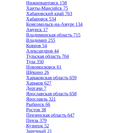
Нижневартовск
158
Ханты-Мансийск
75
Хабаровский край
763
Хабаровск
534
Комсомольск-на-Амуре
134
Амурск
17
Владимирская область
715
Владимир
255
Ковров
54
Александров
44
Тульская область
704
Тула
350
Новомосковск
61
Щёкино
26
Харьковская область
659
Харьков
627
Дергачи
7
Ярославская область
658
Ярославль
321
Рыбинск
66
Ростов
38
Пензенская область
647
Пенза
379
Кузнецк
52
Заречный
21