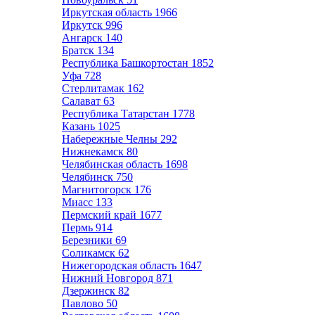
Иркутская область
1966
Иркутск
996
Ангарск
140
Братск
134
Республика Башкортостан
1852
Уфа
728
Стерлитамак
162
Салават
63
Республика Татарстан
1778
Казань
1025
Набережные Челны
292
Нижнекамск
80
Челябинская область
1698
Челябинск
750
Магнитогорск
176
Миасс
133
Пермский край
1677
Пермь
914
Березники
69
Соликамск
62
Нижегородская область
1647
Нижний Новгород
871
Дзержинск
82
Павлово
50