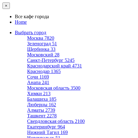
×
Все кафе города
Home
Выбрать город
Москва
7820
Зеленоград
51
Щербинка
33
Московский
28
Санкт-Петербург
5245
Краснодарский край
4731
Краснодар
1365
Сочи
1169
Анапа
241
Московская область
3500
Химки
213
Балашиха
185
Люберцы
162
Алматы
2739
Ташкент
2278
Свердловская область
2100
Екатеринбург
964
Нижний Тагил
169
Новоуральск
51