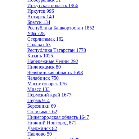
Иркутская область
1966
Иркутск
996
Ангарск
140
Братск
134
Республика Башкортостан
1852
Уфа
728
Стерлитамак
162
Салават
63
Республика Татарстан
1778
Казань
1025
Набережные Челны
292
Нижнекамск
80
Челябинская область
1698
Челябинск
750
Магнитогорск
176
Миасс
133
Пермский край
1677
Пермь
914
Березники
69
Соликамск
62
Нижегородская область
1647
Нижний Новгород
871
Дзержинск
82
Павлово
50