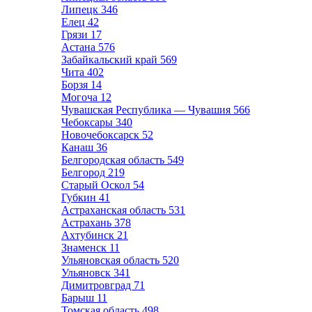
Липецк
346
Елец
42
Грязи
17
Астана
576
Забайкальский край
569
Чита
402
Борзя
14
Могоча
12
Чувашская Республика — Чувашия
566
Чебоксары
340
Новочебоксарск
52
Канаш
36
Белгородская область
549
Белгород
219
Старый Оскол
54
Губкин
41
Астраханская область
531
Астрахань
378
Ахтубинск
21
Знаменск
11
Ульяновская область
520
Ульяновск
341
Димитровград
71
Барыш
11
Томская область
498