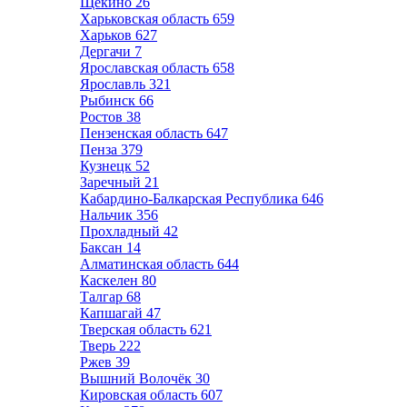
Щёкино
26
Харьковская область
659
Харьков
627
Дергачи
7
Ярославская область
658
Ярославль
321
Рыбинск
66
Ростов
38
Пензенская область
647
Пенза
379
Кузнецк
52
Заречный
21
Кабардино-Балкарская Республика
646
Нальчик
356
Прохладный
42
Баксан
14
Алматинская область
644
Каскелен
80
Талгар
68
Капшагай
47
Тверская область
621
Тверь
222
Ржев
39
Вышний Волочёк
30
Кировская область
607