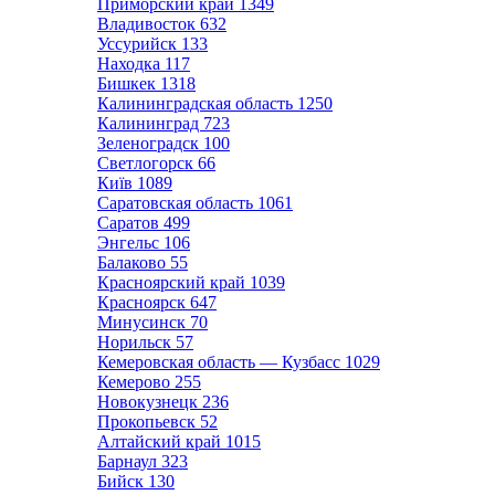
Приморский край
1349
Владивосток
632
Уссурийск
133
Находка
117
Бишкек
1318
Калининградская область
1250
Калининград
723
Зеленоградск
100
Светлогорск
66
Київ
1089
Саратовская область
1061
Саратов
499
Энгельс
106
Балаково
55
Красноярский край
1039
Красноярск
647
Минусинск
70
Норильск
57
Кемеровская область — Кузбасс
1029
Кемерово
255
Новокузнецк
236
Прокопьевск
52
Алтайский край
1015
Барнаул
323
Бийск
130