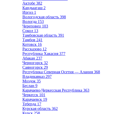
Актобе
382
Кандыагаш
2
Иргиз
1
Вологодская область
398
Вологда
153
Череповец
103
Сокол
13
Тамбовская область
391
Тамбов
241
Котовск
16
Рассказово
12
Республика Хакасия
377
Абакан
237
Черногорск
32
Саяногорск
29
Республика Северная Осетия — Алания
368
Владикавказ
297
Моздок
35
Беслан
9
Карачаево-Черкесская Республика
363
Черкесск
101
Карачаевск
19
Теберда
17
Курская область
362
Курск
258