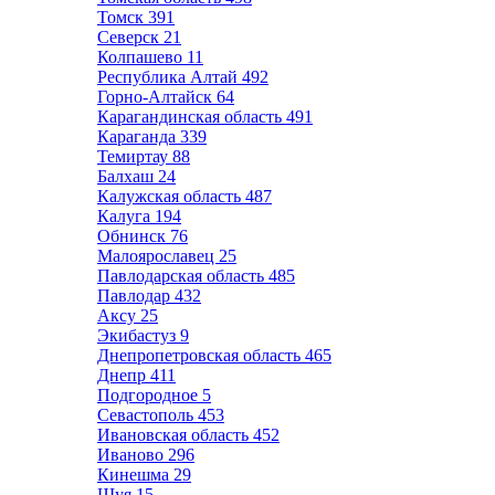
Томск
391
Северск
21
Колпашево
11
Республика Алтай
492
Горно-Алтайск
64
Карагандинская область
491
Караганда
339
Темиртау
88
Балхаш
24
Калужская область
487
Калуга
194
Обнинск
76
Малоярославец
25
Павлодарская область
485
Павлодар
432
Аксу
25
Экибастуз
9
Днепропетровская область
465
Днепр
411
Подгородное
5
Севастополь
453
Ивановская область
452
Иваново
296
Кинешма
29
Шуя
15