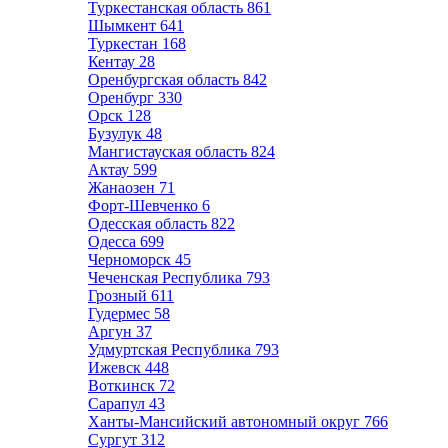
Туркестанская область
861
Шымкент
641
Туркестан
168
Кентау
28
Оренбургская область
842
Оренбург
330
Орск
128
Бузулук
48
Мангистауская область
824
Актау
599
Жанаозен
71
Форт-Шевченко
6
Одесская область
822
Одесса
699
Черноморск
45
Чеченская Республика
793
Грозный
611
Гудермес
58
Аргун
37
Удмуртская Республика
793
Ижевск
448
Воткинск
72
Сарапул
43
Ханты-Мансийский автономный округ
766
Сургут
312