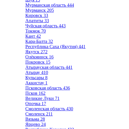
Мурманская область
444
Мурманск
205
Кировск
33
Апатиты
33
Чуйская область
443
Токмок
70
Кант
42
Кара-Балта
32
Республика Саха (Якутия)
441
Якутск
272
Олёкминск
16
Покровск
15
Атырауская область
441
Атырау
410
Кульсары
8
Аккистау
1
Псковская область
436
Псков
162
Великие Луки
71
Опочка
17
Смоленская область
430
Смоленск
211
Вязьма
28
Ярцево
24