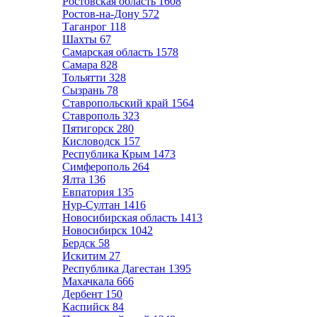
Ростовская область
1608
Ростов-на-Дону
572
Таганрог
118
Шахты
67
Самарская область
1578
Самара
828
Тольятти
328
Сызрань
78
Ставропольский край
1564
Ставрополь
323
Пятигорск
280
Кисловодск
157
Республика Крым
1473
Симферополь
264
Ялта
136
Евпатория
135
Нур-Султан
1416
Новосибирская область
1413
Новосибирск
1042
Бердск
58
Искитим
27
Республика Дагестан
1395
Махачкала
666
Дербент
150
Каспийск
84