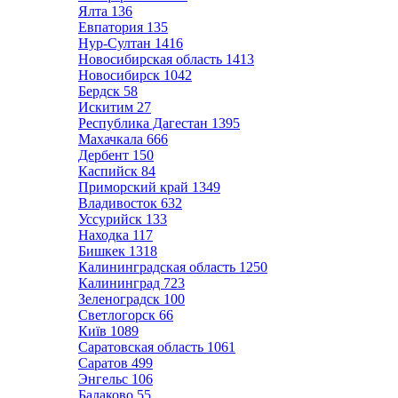
Ялта
136
Евпатория
135
Нур-Султан
1416
Новосибирская область
1413
Новосибирск
1042
Бердск
58
Искитим
27
Республика Дагестан
1395
Махачкала
666
Дербент
150
Каспийск
84
Приморский край
1349
Владивосток
632
Уссурийск
133
Находка
117
Бишкек
1318
Калининградская область
1250
Калининград
723
Зеленоградск
100
Светлогорск
66
Київ
1089
Саратовская область
1061
Саратов
499
Энгельс
106
Балаково
55