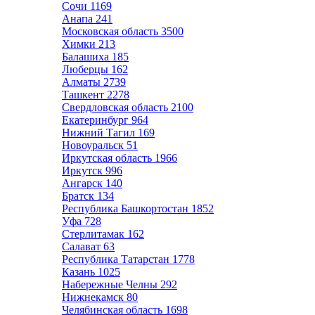
Сочи
1169
Анапа
241
Московская область
3500
Химки
213
Балашиха
185
Люберцы
162
Алматы
2739
Ташкент
2278
Свердловская область
2100
Екатеринбург
964
Нижний Тагил
169
Новоуральск
51
Иркутская область
1966
Иркутск
996
Ангарск
140
Братск
134
Республика Башкортостан
1852
Уфа
728
Стерлитамак
162
Салават
63
Республика Татарстан
1778
Казань
1025
Набережные Челны
292
Нижнекамск
80
Челябинская область
1698