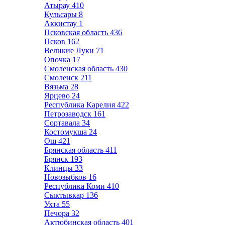
Атырау
410
Кульсары
8
Аккистау
1
Псковская область
436
Псков
162
Великие Луки
71
Опочка
17
Смоленская область
430
Смоленск
211
Вязьма
28
Ярцево
24
Республика Карелия
422
Петрозаводск
161
Сортавала
34
Костомукша
24
Ош
421
Брянская область
411
Брянск
193
Клинцы
33
Новозыбков
16
Республика Коми
410
Сыктывкар
136
Ухта
55
Печора
32
Актюбинская область
401