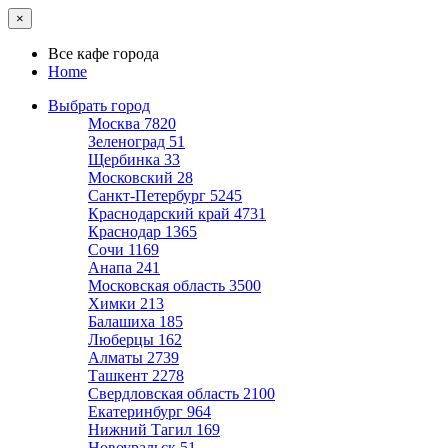
×
Все кафе города
Home
Выбрать город
Москва
7820
Зеленоград
51
Щербинка
33
Московский
28
Санкт-Петербург
5245
Краснодарский край
4731
Краснодар
1365
Сочи
1169
Анапа
241
Московская область
3500
Химки
213
Балашиха
185
Люберцы
162
Алматы
2739
Ташкент
2278
Свердловская область
2100
Екатеринбург
964
Нижний Тагил
169
Новоуральск
51