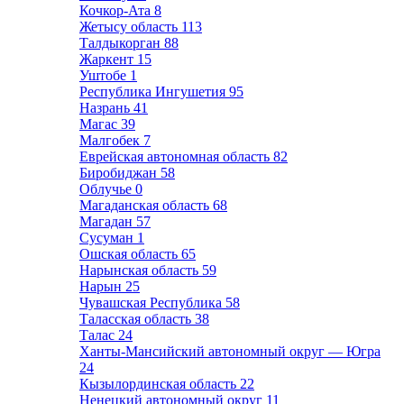
Кочкор-Ата
8
Жетысу область
113
Талдыкорган
88
Жаркент
15
Уштобе
1
Республика Ингушетия
95
Назрань
41
Магас
39
Малгобек
7
Еврейская автономная область
82
Биробиджан
58
Облучье
0
Магаданская область
68
Магадан
57
Сусуман
1
Ошская область
65
Нарынская область
59
Нарын
25
Чувашская Республика
58
Таласская область
38
Талас
24
Ханты-Мансийский автономный округ — Югра
24
Кызылординская область
22
Ненецкий автономный округ
11