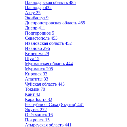
Павлодарская область
485
Павлодар
432
Аксу
25
Экибастуз
9
Днепропетровская область
465
Днепр
411
Подгородное
5
Севастополь
453
Ивановская область
452
Иваново
296
Кинешма
29
Шуя
15
Мурманская область
444
Мурманск
205
Кировск
33
Апатиты
33
Чуйская область
443
Токмок
70
Кант
42
Кара-Балта
32
Республика Саха (Якутия)
441
Якутск
272
Олёкминск
16
Покровск
15
Атырауская область
441