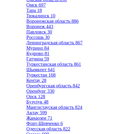
Омск
697
Тара
18
Тюкалинск
10
Воронежская область
886
Воронеж
443
Павловск
30
Россошь
30
Ленинградская область
867
Мурино
84
Кудрово
81
Гатчина
59
Туркестанская область
861
Шымкент
641
Туркестан
168
Кентау
28
Оренбургская область
842
Оренбург
330
Орск
128
Бузулук
48
Мангистауская область
824
Актау
599
Жанаозен
71
Форт-Шевченко
6
Одесская область
822