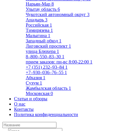
Нарьян-Мар
8
Улытау область
6
Чукотский автономный округ
3
Анадырь
3
Российская
1
Тимирязева
1
Малыгина
1
Западный обход
1
Лиговский проспект
1
улица Блюхера
1
8‒800‒550‒83‒30
1
прием заказов: пн-вс 8:00-22:00
1
+7 (351) 232‒93‒84
1
+7‒930‒036‒76‒55
1
Абхазия
1
Сухум
1
Жамбылская область
1
Московская
0
Статьи и обзоры
О нас
Контакты
Политика конфиденциальности