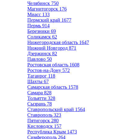
Челябинск
750
Магнитогорск
176
Миасс
133
Пермский край
1677
Пермь
914
Березники
69
Соликамск
62
Нижегородская область
1647
Нижний Новгород
871
Дзержинск
82
Павлово
50
Ростовская область
1608
Ростов-на-Дону
572
Таганрог
118
Шахты
67
Самарская область
1578
Самара
828
Тольятти
328
Сызрань
78
Ставропольский край
1564
Ставрополь
323
Пятигорск
280
Кисловодск
157
Республика Крым
1473
Симферополь
264