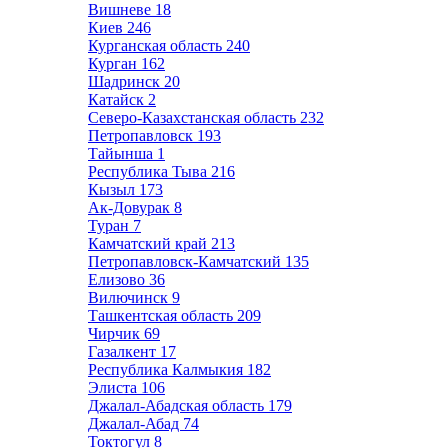
Вишневе
18
Киев
246
Курганская область
240
Курган
162
Шадринск
20
Катайск
2
Северо-Казахстанская область
232
Петропавловск
193
Тайынша
1
Республика Тыва
216
Кызыл
173
Ак-Довурак
8
Туран
7
Камчатский край
213
Петропавловск-Камчатский
135
Елизово
36
Вилючинск
9
Ташкентская область
209
Чирчик
69
Газалкент
17
Республика Калмыкия
182
Элиста
106
Джалал-Абадская область
179
Джалал-Абад
74
Токтогул
8