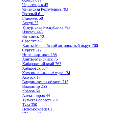
Одесса
699
Черноморск
45
Чеченская Республика
793
Грозный
611
Гудермес
58
Аргун
37
Удмуртская Республика
793
Ижевск
448
Воткинск
72
Сарапул
43
Ханты-Мансийский автономный округ
766
Сургут
312
Нижневартовск
158
Ханты-Мансийск
75
Хабаровский край
763
Хабаровск
534
Комсомольск-на-Амуре
134
Амурск
17
Владимирская область
715
Владимир
255
Ковров
54
Александров
44
Тульская область
704
Тула
350
Новомосковск
61