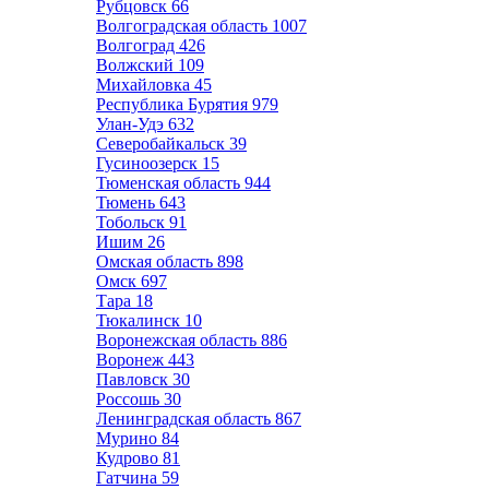
Рубцовск
66
Волгоградская область
1007
Волгоград
426
Волжский
109
Михайловка
45
Республика Бурятия
979
Улан-Удэ
632
Северобайкальск
39
Гусиноозерск
15
Тюменская область
944
Тюмень
643
Тобольск
91
Ишим
26
Омская область
898
Омск
697
Тара
18
Тюкалинск
10
Воронежская область
886
Воронеж
443
Павловск
30
Россошь
30
Ленинградская область
867
Мурино
84
Кудрово
81
Гатчина
59