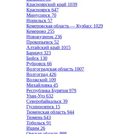
Красноярский край
1039
Красноярск
647
Минусинск
70
Норильск
57
Кемеровская область — Кузбасс
1029
Кемерово
255
Новокузнецк
236
Прокопьевск
52
Алтайский край
1015
Барнаул
323
Бийск
130
Рубцовск
66
Волгоградская область
1007
Волгоград
426
Волжский
109
Михайловка
45
Республика Бурятия
979
Улан-Удэ
632
Северобайкальск
39
Гусиноозерск
15
Тюменская область
944
Тюмень
643
Тобольск
91
Ишим
26
Омская область
898