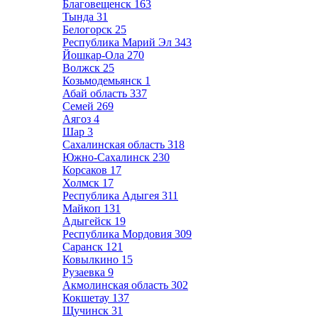
Благовещенск
163
Тында
31
Белогорск
25
Республика Марий Эл
343
Йошкар-Ола
270
Волжск
25
Козьмодемьянск
1
Абай область
337
Семей
269
Аягоз
4
Шар
3
Сахалинская область
318
Южно-Сахалинск
230
Корсаков
17
Холмск
17
Республика Адыгея
311
Майкоп
131
Адыгейск
19
Республика Мордовия
309
Саранск
121
Ковылкино
15
Рузаевка
9
Акмолинская область
302
Кокшетау
137
Щучинск
31