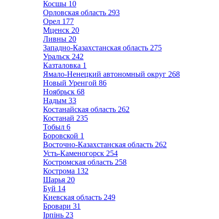
Косшы
10
Орловская область
293
Орел
177
Мценск
20
Ливны
20
Западно-Казахстанская область
275
Уральск
242
Казталовка
1
Ямало-Ненецкий автономный округ
268
Новый Уренгой
86
Ноябрьск
68
Надым
33
Костанайская область
262
Костанай
235
Тобыл
6
Боровской
1
Восточно-Казахстанская область
262
Усть-Каменогорск
254
Костромская область
258
Кострома
132
Шарья
20
Буй
14
Киевская область
249
Бровари
31
Ірпінь
23