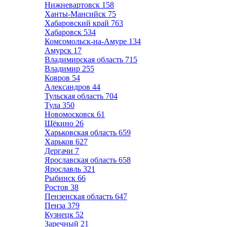
Нижневартовск
158
Ханты-Мансийск
75
Хабаровский край
763
Хабаровск
534
Комсомольск-на-Амуре
134
Амурск
17
Владимирская область
715
Владимир
255
Ковров
54
Александров
44
Тульская область
704
Тула
350
Новомосковск
61
Щёкино
26
Харьковская область
659
Харьков
627
Дергачи
7
Ярославская область
658
Ярославль
321
Рыбинск
66
Ростов
38
Пензенская область
647
Пенза
379
Кузнецк
52
Заречный
21