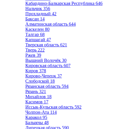
Кабардино-Балкарская Республика
646
Нальчик
356
Прохладный
42
Баксан
14
Алматинская область
644
Каскелен
80
Талгар
68
Капшагай
47
Тверская область
621
Тверь
222
Ржев
39
Вышний Волочёк
30
Кировская область
607
Киров
378
Кирово-Чепецк
37
Слободской
18
Рязанская область
594
Рязань
321
Михайлов
18
Касимов
17
Иссык-Кульская область
592
Чолпон-Ата
114
Каракол
95
Балыкчы
48
Липецкая область
590