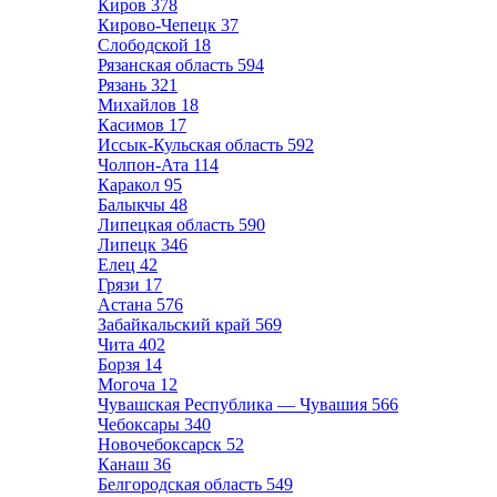
Киров
378
Кирово-Чепецк
37
Слободской
18
Рязанская область
594
Рязань
321
Михайлов
18
Касимов
17
Иссык-Кульская область
592
Чолпон-Ата
114
Каракол
95
Балыкчы
48
Липецкая область
590
Липецк
346
Елец
42
Грязи
17
Астана
576
Забайкальский край
569
Чита
402
Борзя
14
Могоча
12
Чувашская Республика — Чувашия
566
Чебоксары
340
Новочебоксарск
52
Канаш
36
Белгородская область
549