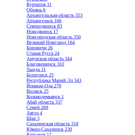
Курчатов
11
Обоянь
6
Архангельская область
353
Архангельск
166
Северодвинск
83
Новодвинск
17
Новгородская область
350
Великий Новгород
164
Боровичи
26
Старая Русса
24
Амурская область
344
Благовещенск
163
Тында
31
Белогорск
25
Республика Марий Эл
343
Йошкар-Ола
270
Волжск
25
Козьмодемьянск
1
Абай область
337
Семей
269
Аягоз
4
Шар
3
Сахалинская область
318
Южно-Сахалинск
230
Корсаков
17