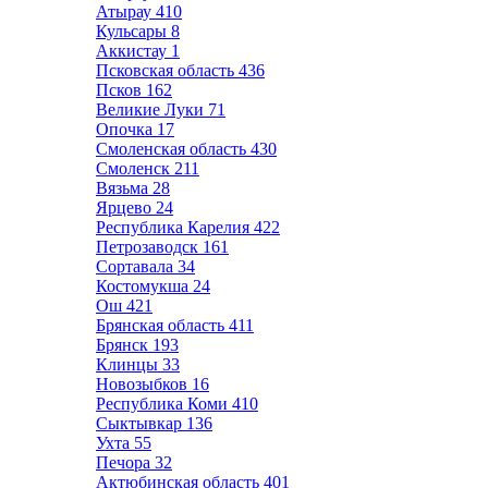
Атырау
410
Кульсары
8
Аккистау
1
Псковская область
436
Псков
162
Великие Луки
71
Опочка
17
Смоленская область
430
Смоленск
211
Вязьма
28
Ярцево
24
Республика Карелия
422
Петрозаводск
161
Сортавала
34
Костомукша
24
Ош
421
Брянская область
411
Брянск
193
Клинцы
33
Новозыбков
16
Республика Коми
410
Сыктывкар
136
Ухта
55
Печора
32
Актюбинская область
401