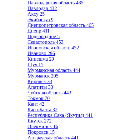
Павлодарская область
485
Павлодар
432
Аксу
25
Экибастуз
9
Днепропетровская область
465
Днепр
411
Подгородное
5
Севастополь
453
Ивановская область
452
Иваново
296
Кинешма
29
Шуя
15
Мурманская область
444
Мурманск
205
Кировск
33
Апатиты
33
Чуйская область
443
Токмок
70
Кант
42
Кара-Балта
32
Республика Саха (Якутия)
441
Якутск
272
Олёкминск
16
Покровск
15
Атырауская область
441