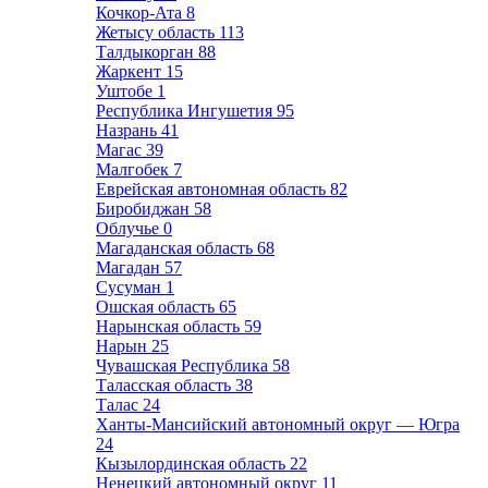
Кочкор-Ата
8
Жетысу область
113
Талдыкорган
88
Жаркент
15
Уштобе
1
Республика Ингушетия
95
Назрань
41
Магас
39
Малгобек
7
Еврейская автономная область
82
Биробиджан
58
Облучье
0
Магаданская область
68
Магадан
57
Сусуман
1
Ошская область
65
Нарынская область
59
Нарын
25
Чувашская Республика
58
Таласская область
38
Талас
24
Ханты-Мансийский автономный округ — Югра
24
Кызылординская область
22
Ненецкий автономный округ
11