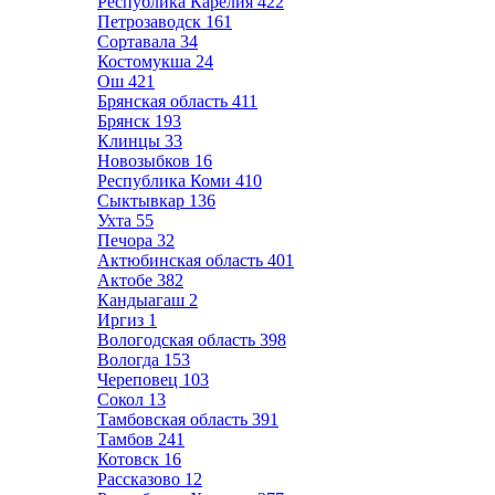
Республика Карелия
422
Петрозаводск
161
Сортавала
34
Костомукша
24
Ош
421
Брянская область
411
Брянск
193
Клинцы
33
Новозыбков
16
Республика Коми
410
Сыктывкар
136
Ухта
55
Печора
32
Актюбинская область
401
Актобе
382
Кандыагаш
2
Иргиз
1
Вологодская область
398
Вологда
153
Череповец
103
Сокол
13
Тамбовская область
391
Тамбов
241
Котовск
16
Рассказово
12