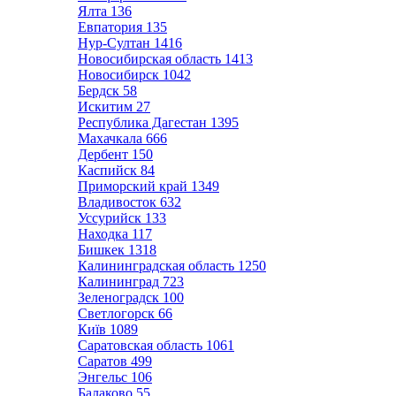
Ялта
136
Евпатория
135
Нур-Султан
1416
Новосибирская область
1413
Новосибирск
1042
Бердск
58
Искитим
27
Республика Дагестан
1395
Махачкала
666
Дербент
150
Каспийск
84
Приморский край
1349
Владивосток
632
Уссурийск
133
Находка
117
Бишкек
1318
Калининградская область
1250
Калининград
723
Зеленоградск
100
Светлогорск
66
Київ
1089
Саратовская область
1061
Саратов
499
Энгельс
106
Балаково
55