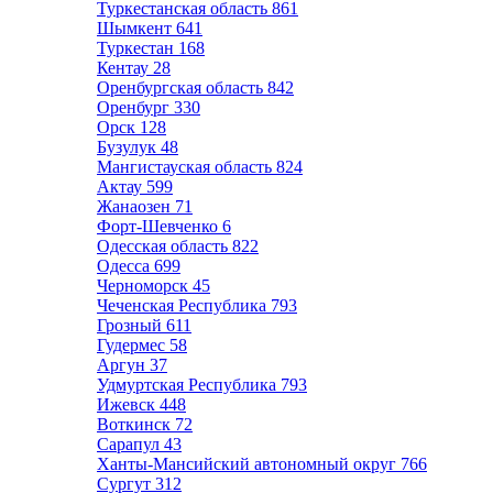
Туркестанская область
861
Шымкент
641
Туркестан
168
Кентау
28
Оренбургская область
842
Оренбург
330
Орск
128
Бузулук
48
Мангистауская область
824
Актау
599
Жанаозен
71
Форт-Шевченко
6
Одесская область
822
Одесса
699
Черноморск
45
Чеченская Республика
793
Грозный
611
Гудермес
58
Аргун
37
Удмуртская Республика
793
Ижевск
448
Воткинск
72
Сарапул
43
Ханты-Мансийский автономный округ
766
Сургут
312