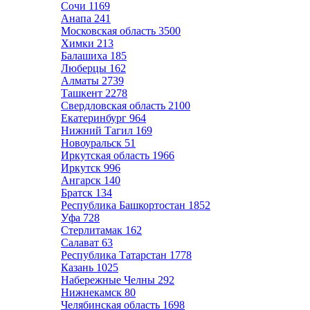
Сочи
1169
Анапа
241
Московская область
3500
Химки
213
Балашиха
185
Люберцы
162
Алматы
2739
Ташкент
2278
Свердловская область
2100
Екатеринбург
964
Нижний Тагил
169
Новоуральск
51
Иркутская область
1966
Иркутск
996
Ангарск
140
Братск
134
Республика Башкортостан
1852
Уфа
728
Стерлитамак
162
Салават
63
Республика Татарстан
1778
Казань
1025
Набережные Челны
292
Нижнекамск
80
Челябинская область
1698