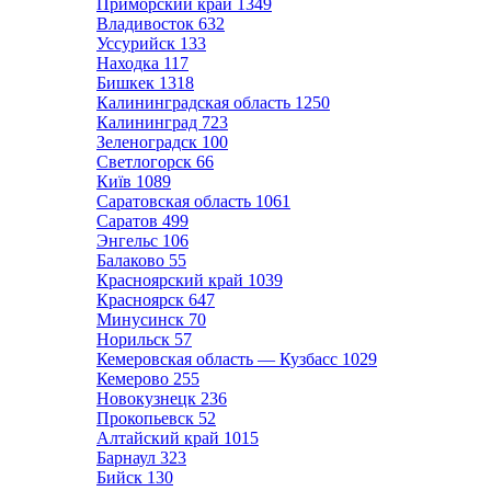
Приморский край
1349
Владивосток
632
Уссурийск
133
Находка
117
Бишкек
1318
Калининградская область
1250
Калининград
723
Зеленоградск
100
Светлогорск
66
Київ
1089
Саратовская область
1061
Саратов
499
Энгельс
106
Балаково
55
Красноярский край
1039
Красноярск
647
Минусинск
70
Норильск
57
Кемеровская область — Кузбасс
1029
Кемерово
255
Новокузнецк
236
Прокопьевск
52
Алтайский край
1015
Барнаул
323
Бийск
130