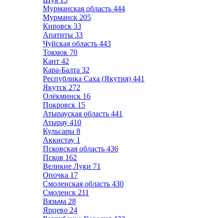
Мурманская область
444
Мурманск
205
Кировск
33
Апатиты
33
Чуйская область
443
Токмок
70
Кант
42
Кара-Балта
32
Республика Саха (Якутия)
441
Якутск
272
Олёкминск
16
Покровск
15
Атырауская область
441
Атырау
410
Кульсары
8
Аккистау
1
Псковская область
436
Псков
162
Великие Луки
71
Опочка
17
Смоленская область
430
Смоленск
211
Вязьма
28
Ярцево
24