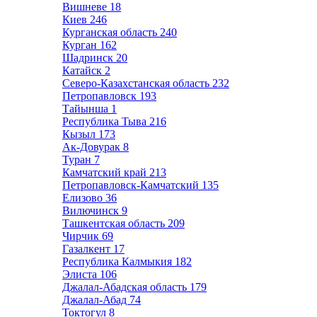
Вишневе
18
Киев
246
Курганская область
240
Курган
162
Шадринск
20
Катайск
2
Северо-Казахстанская область
232
Петропавловск
193
Тайынша
1
Республика Тыва
216
Кызыл
173
Ак-Довурак
8
Туран
7
Камчатский край
213
Петропавловск-Камчатский
135
Елизово
36
Вилючинск
9
Ташкентская область
209
Чирчик
69
Газалкент
17
Республика Калмыкия
182
Элиста
106
Джалал-Абадская область
179
Джалал-Абад
74
Токтогул
8