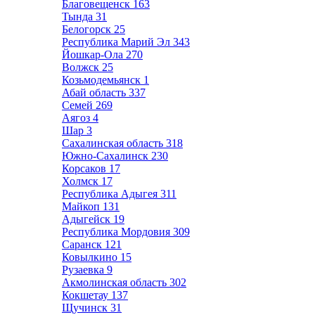
Благовещенск
163
Тында
31
Белогорск
25
Республика Марий Эл
343
Йошкар-Ола
270
Волжск
25
Козьмодемьянск
1
Абай область
337
Семей
269
Аягоз
4
Шар
3
Сахалинская область
318
Южно-Сахалинск
230
Корсаков
17
Холмск
17
Республика Адыгея
311
Майкоп
131
Адыгейск
19
Республика Мордовия
309
Саранск
121
Ковылкино
15
Рузаевка
9
Акмолинская область
302
Кокшетау
137
Щучинск
31