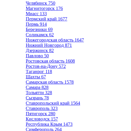
Челябинск
750
Магнитогорск
176
Миасс
133
Пермский край
1677
Пермь
914
Березники
69
Соликамск
62
Нижегородская область
1647
Нижний Новгород
871
Дзержинск
82
Павлово
50
Ростовская область
1608
Ростов-на-Дону
572
Таганрог
118
Шахты
67
Самарская область
1578
Самара
828
Тольятти
328
Сызрань
78
Ставропольский край
1564
Ставрополь
323
Пятигорск
280
Кисловодск
157
Республика Крым
1473
Симферополь
264