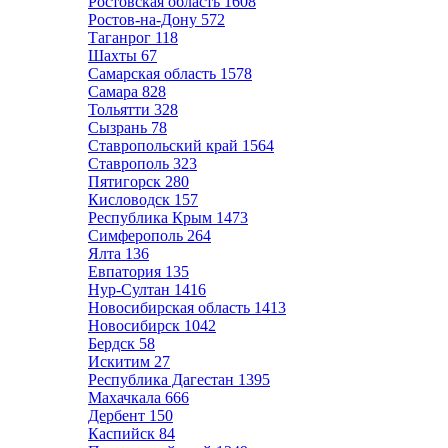
Ростовская область
1608
Ростов-на-Дону
572
Таганрог
118
Шахты
67
Самарская область
1578
Самара
828
Тольятти
328
Сызрань
78
Ставропольский край
1564
Ставрополь
323
Пятигорск
280
Кисловодск
157
Республика Крым
1473
Симферополь
264
Ялта
136
Евпатория
135
Нур-Султан
1416
Новосибирская область
1413
Новосибирск
1042
Бердск
58
Искитим
27
Республика Дагестан
1395
Махачкала
666
Дербент
150
Каспийск
84