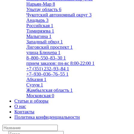
Нарьян-Мар
8
Улытау область
6
Чукотский автономный округ
3
Анадырь
3
Российская
1
Тимирязева
1
Малыгина
1
Западный обход
1
Лиговский проспект
1
улица Блюхера
1
8‒800‒550‒83‒30
1
прием заказов: пн-вс 8:00-22:00
1
+7 (351) 232‒93‒84
1
+7‒930‒036‒76‒55
1
Абхазия
1
Сухум
1
Жамбылская область
1
Московская
0
Статьи и обзоры
О нас
Контакты
Политика конфиденциальности