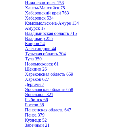
Нижневартовск
158
Ханты-Мансийск
75
Хабаровский край
763
Хабаровск
534
Комсомольск-на-Амуре
134
Амурск
17
Владимирская область
715
Владимир
255
Ковров
54
Александров
44
Тульская область
704
Тула
350
Новомосковск
61
Щёкино
26
Харьковская область
659
Харьков
627
Дергачи
7
Ярославская область
658
Ярославль
321
Рыбинск
66
Ростов
38
Пензенская область
647
Пенза
379
Кузнецк
52
Заречный
21