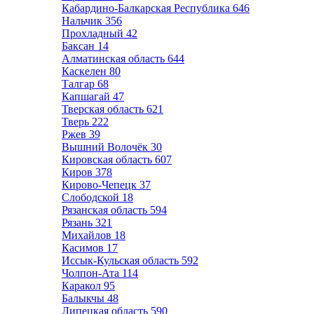
Кабардино-Балкарская Республика
646
Нальчик
356
Прохладный
42
Баксан
14
Алматинская область
644
Каскелен
80
Талгар
68
Капшагай
47
Тверская область
621
Тверь
222
Ржев
39
Вышний Волочёк
30
Кировская область
607
Киров
378
Кирово-Чепецк
37
Слободской
18
Рязанская область
594
Рязань
321
Михайлов
18
Касимов
17
Иссык-Кульская область
592
Чолпон-Ата
114
Каракол
95
Балыкчы
48
Липецкая область
590