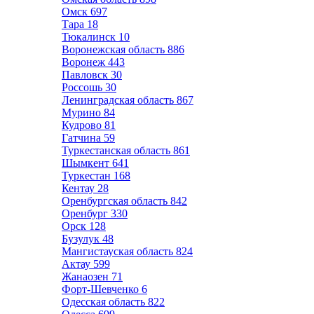
Омск
697
Тара
18
Тюкалинск
10
Воронежская область
886
Воронеж
443
Павловск
30
Россошь
30
Ленинградская область
867
Мурино
84
Кудрово
81
Гатчина
59
Туркестанская область
861
Шымкент
641
Туркестан
168
Кентау
28
Оренбургская область
842
Оренбург
330
Орск
128
Бузулук
48
Мангистауская область
824
Актау
599
Жанаозен
71
Форт-Шевченко
6
Одесская область
822