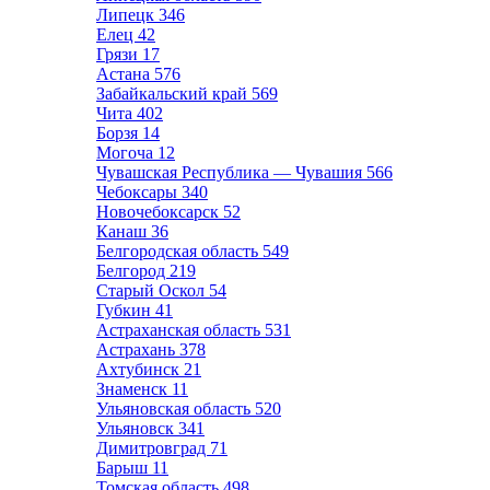
Липецк
346
Елец
42
Грязи
17
Астана
576
Забайкальский край
569
Чита
402
Борзя
14
Могоча
12
Чувашская Республика — Чувашия
566
Чебоксары
340
Новочебоксарск
52
Канаш
36
Белгородская область
549
Белгород
219
Старый Оскол
54
Губкин
41
Астраханская область
531
Астрахань
378
Ахтубинск
21
Знаменск
11
Ульяновская область
520
Ульяновск
341
Димитровград
71
Барыш
11
Томская область
498