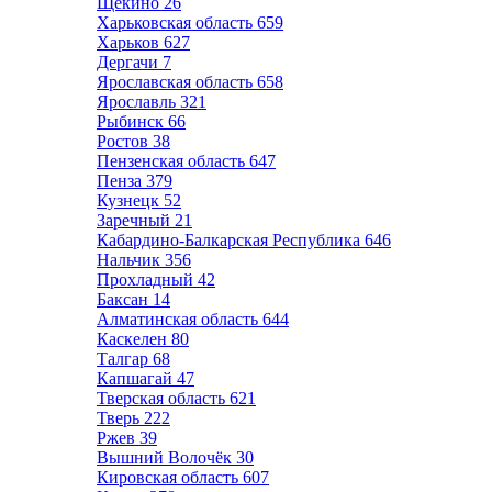
Щёкино
26
Харьковская область
659
Харьков
627
Дергачи
7
Ярославская область
658
Ярославль
321
Рыбинск
66
Ростов
38
Пензенская область
647
Пенза
379
Кузнецк
52
Заречный
21
Кабардино-Балкарская Республика
646
Нальчик
356
Прохладный
42
Баксан
14
Алматинская область
644
Каскелен
80
Талгар
68
Капшагай
47
Тверская область
621
Тверь
222
Ржев
39
Вышний Волочёк
30
Кировская область
607