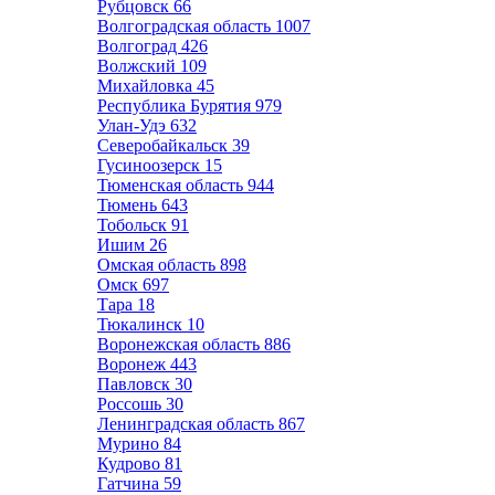
Рубцовск
66
Волгоградская область
1007
Волгоград
426
Волжский
109
Михайловка
45
Республика Бурятия
979
Улан-Удэ
632
Северобайкальск
39
Гусиноозерск
15
Тюменская область
944
Тюмень
643
Тобольск
91
Ишим
26
Омская область
898
Омск
697
Тара
18
Тюкалинск
10
Воронежская область
886
Воронеж
443
Павловск
30
Россошь
30
Ленинградская область
867
Мурино
84
Кудрово
81
Гатчина
59