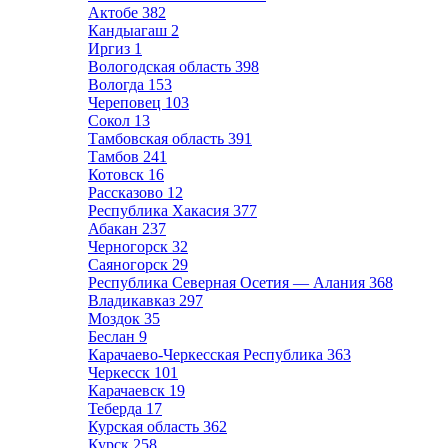
Актобе
382
Кандыагаш
2
Иргиз
1
Вологодская область
398
Вологда
153
Череповец
103
Сокол
13
Тамбовская область
391
Тамбов
241
Котовск
16
Рассказово
12
Республика Хакасия
377
Абакан
237
Черногорск
32
Саяногорск
29
Республика Северная Осетия — Алания
368
Владикавказ
297
Моздок
35
Беслан
9
Карачаево-Черкесская Республика
363
Черкесск
101
Карачаевск
19
Теберда
17
Курская область
362
Курск
258