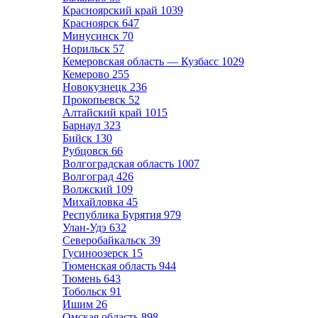
Красноярский край
1039
Красноярск
647
Минусинск
70
Норильск
57
Кемеровская область — Кузбасс
1029
Кемерово
255
Новокузнецк
236
Прокопьевск
52
Алтайский край
1015
Барнаул
323
Бийск
130
Рубцовск
66
Волгоградская область
1007
Волгоград
426
Волжский
109
Михайловка
45
Республика Бурятия
979
Улан-Удэ
632
Северобайкальск
39
Гусиноозерск
15
Тюменская область
944
Тюмень
643
Тобольск
91
Ишим
26
Омская область
898