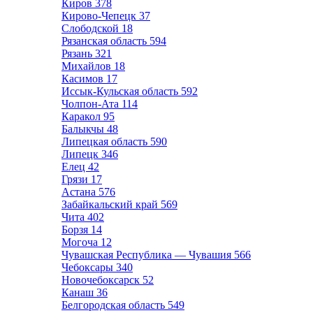
Киров
378
Кирово-Чепецк
37
Слободской
18
Рязанская область
594
Рязань
321
Михайлов
18
Касимов
17
Иссык-Кульская область
592
Чолпон-Ата
114
Каракол
95
Балыкчы
48
Липецкая область
590
Липецк
346
Елец
42
Грязи
17
Астана
576
Забайкальский край
569
Чита
402
Борзя
14
Могоча
12
Чувашская Республика — Чувашия
566
Чебоксары
340
Новочебоксарск
52
Канаш
36
Белгородская область
549