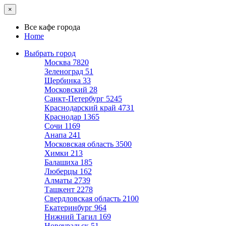
×
Все кафе города
Home
Выбрать город
Москва
7820
Зеленоград
51
Щербинка
33
Московский
28
Санкт-Петербург
5245
Краснодарский край
4731
Краснодар
1365
Сочи
1169
Анапа
241
Московская область
3500
Химки
213
Балашиха
185
Люберцы
162
Алматы
2739
Ташкент
2278
Свердловская область
2100
Екатеринбург
964
Нижний Тагил
169
Новоуральск
51