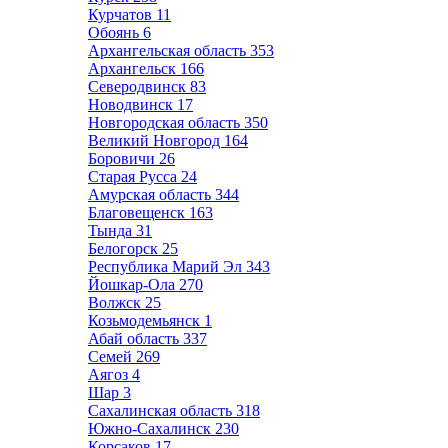
Курчатов
11
Обоянь
6
Архангельская область
353
Архангельск
166
Северодвинск
83
Новодвинск
17
Новгородская область
350
Великий Новгород
164
Боровичи
26
Старая Русса
24
Амурская область
344
Благовещенск
163
Тында
31
Белогорск
25
Республика Марий Эл
343
Йошкар-Ола
270
Волжск
25
Козьмодемьянск
1
Абай область
337
Семей
269
Аягоз
4
Шар
3
Сахалинская область
318
Южно-Сахалинск
230
Корсаков
17