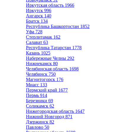
Иркутская область
1966
Иркутск
996
Ангарск
140
Братск
134
Республика Башкортостан
1852
Уфа
728
Стерлитамак
162
Салават
63
Республика Татарстан
1778
Казань
1025
Набережные Челны
292
Нижнекамск
80
Челябинская область
1698
Челябинск
750
Магнитогорск
176
Миасс
133
Пермский край
1677
Пермь
914
Березники
69
Соликамск
62
Нижегородская область
1647
Нижний Новгород
871
Дзержинск
82
Павлово
50