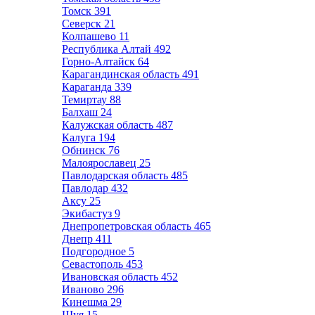
Томск
391
Северск
21
Колпашево
11
Республика Алтай
492
Горно-Алтайск
64
Карагандинская область
491
Караганда
339
Темиртау
88
Балхаш
24
Калужская область
487
Калуга
194
Обнинск
76
Малоярославец
25
Павлодарская область
485
Павлодар
432
Аксу
25
Экибастуз
9
Днепропетровская область
465
Днепр
411
Подгородное
5
Севастополь
453
Ивановская область
452
Иваново
296
Кинешма
29
Шуя
15