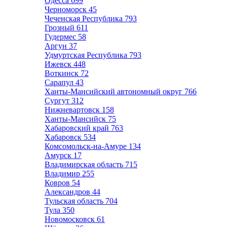
Одесса
699
Черноморск
45
Чеченская Республика
793
Грозный
611
Гудермес
58
Аргун
37
Удмуртская Республика
793
Ижевск
448
Воткинск
72
Сарапул
43
Ханты-Мансийский автономный округ
766
Сургут
312
Нижневартовск
158
Ханты-Мансийск
75
Хабаровский край
763
Хабаровск
534
Комсомольск-на-Амуре
134
Амурск
17
Владимирская область
715
Владимир
255
Ковров
54
Александров
44
Тульская область
704
Тула
350
Новомосковск
61