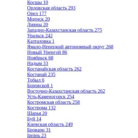
Косшы
10
Орловская область
293
Орел
177
Мценск
20
Ливны
20
Западно-Казахстанская область
275
Уральск
242
Казталовка
1
Ямало-Ненецкий автономный округ
268
Новый Уренгой
86
Ноябрьск
68
Надым
33
Костанайская область
262
Костанай
235
Тобыл
6
Боровской
1
Восточно-Казахстанская область
262
Усть-Каменогорск
254
Костромская область
258
Кострома
132
Шарья
20
Буй
14
Киевская область
249
Бровари
31
Ірпінь
23