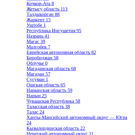
Кочкор-Ата
8
Жетысу область
113
Талдыкорган
88
Жаркент
15
Уштобе
1
Республика Ингушетия
95
Назрань
41
Магас
39
Малгобек
7
Еврейская автономная область
82
Биробиджан
58
Облучье
0
Магаданская область
68
Магадан
57
Сусуман
1
Ошская область
65
Нарынская область
59
Нарын
25
Чувашская Республика
58
Таласская область
38
Талас
24
Ханты-Мансийский автономный округ — Югра
24
Кызылординская область
22
Ненецкий автономный округ
11