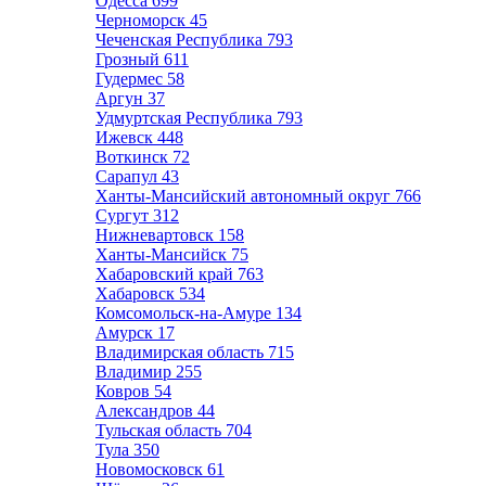
Одесса
699
Черноморск
45
Чеченская Республика
793
Грозный
611
Гудермес
58
Аргун
37
Удмуртская Республика
793
Ижевск
448
Воткинск
72
Сарапул
43
Ханты-Мансийский автономный округ
766
Сургут
312
Нижневартовск
158
Ханты-Мансийск
75
Хабаровский край
763
Хабаровск
534
Комсомольск-на-Амуре
134
Амурск
17
Владимирская область
715
Владимир
255
Ковров
54
Александров
44
Тульская область
704
Тула
350
Новомосковск
61