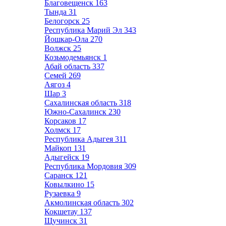
Благовещенск
163
Тында
31
Белогорск
25
Республика Марий Эл
343
Йошкар-Ола
270
Волжск
25
Козьмодемьянск
1
Абай область
337
Семей
269
Аягоз
4
Шар
3
Сахалинская область
318
Южно-Сахалинск
230
Корсаков
17
Холмск
17
Республика Адыгея
311
Майкоп
131
Адыгейск
19
Республика Мордовия
309
Саранск
121
Ковылкино
15
Рузаевка
9
Акмолинская область
302
Кокшетау
137
Щучинск
31