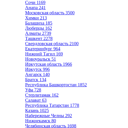
Сочи
1169
Анапа
241
Московская область
3500
Химки
213
Балашиха
185
Люберцы
162
Алматы
2739
Ташкент
2278
Свердловская область
2100
Екатеринбург
964
Нижний Тагил
169
Новоуральск
51
Иркутская область
1966
Иркутск
996
Ангарск
140
Братск
134
Республика Башкортостан
1852
Уфа
728
Стерлитамак
162
Салават
63
Республика Татарстан
1778
Казань
1025
Набережные Челны
292
Нижнекамск
80
Челябинская область
1698