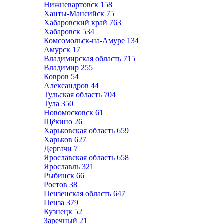
Нижневартовск
158
Ханты-Мансийск
75
Хабаровский край
763
Хабаровск
534
Комсомольск-на-Амуре
134
Амурск
17
Владимирская область
715
Владимир
255
Ковров
54
Александров
44
Тульская область
704
Тула
350
Новомосковск
61
Щёкино
26
Харьковская область
659
Харьков
627
Дергачи
7
Ярославская область
658
Ярославль
321
Рыбинск
66
Ростов
38
Пензенская область
647
Пенза
379
Кузнецк
52
Заречный
21