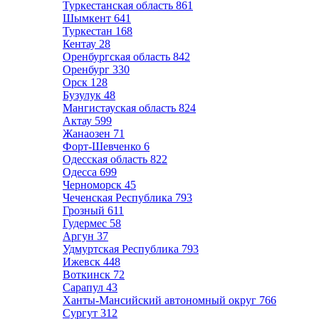
Туркестанская область
861
Шымкент
641
Туркестан
168
Кентау
28
Оренбургская область
842
Оренбург
330
Орск
128
Бузулук
48
Мангистауская область
824
Актау
599
Жанаозен
71
Форт-Шевченко
6
Одесская область
822
Одесса
699
Черноморск
45
Чеченская Республика
793
Грозный
611
Гудермес
58
Аргун
37
Удмуртская Республика
793
Ижевск
448
Воткинск
72
Сарапул
43
Ханты-Мансийский автономный округ
766
Сургут
312