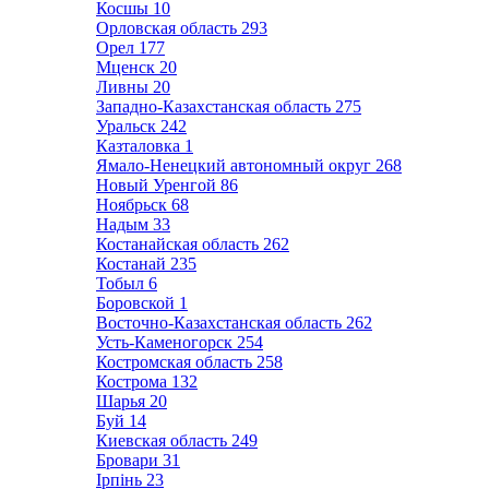
Косшы
10
Орловская область
293
Орел
177
Мценск
20
Ливны
20
Западно-Казахстанская область
275
Уральск
242
Казталовка
1
Ямало-Ненецкий автономный округ
268
Новый Уренгой
86
Ноябрьск
68
Надым
33
Костанайская область
262
Костанай
235
Тобыл
6
Боровской
1
Восточно-Казахстанская область
262
Усть-Каменогорск
254
Костромская область
258
Кострома
132
Шарья
20
Буй
14
Киевская область
249
Бровари
31
Ірпінь
23