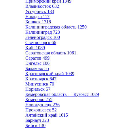
Приморский край
1349
Владивосток
632
Уссурийск
133
Находка
117
Бишкек
1318
Калининградская область
1250
Калининград
723
Зеленоградск
100
Светлогорск
66
Київ
1089
Саратовская область
1061
Саратов
499
Энгельс
106
Балаково
55
Красноярский край
1039
Красноярск
647
Минусинск
70
Норильск
57
Кемеровская область — Кузбасс
1029
Кемерово
255
Новокузнецк
236
Прокопьевск
52
Алтайский край
1015
Барнаул
323
Бийск
130