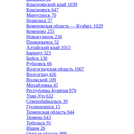
Красноярский край
1039
Красноярск
647
Минусинск
70
Норильск
57
Кемеровская область — Кузбасс
1029
Кемерово
255
Новокузнецк
236
Прокопьевск
52
Алтайский край
1015
Барнаул
323
Бийск
130
Рубцовск
66
Волгоградская область
1007
Волгоград
426
Волжский
109
Михайловка
45
Республика Бурятия
979
Улан-Удэ
632
Северобайкальск
39
Гусиноозерск
15
Тюменская область
944
Тюмень
643
Тобольск
91
Ишим
26
Омская область
898