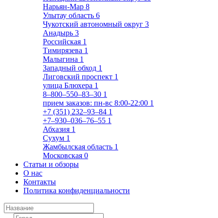
Нарьян-Мар
8
Улытау область
6
Чукотский автономный округ
3
Анадырь
3
Российская
1
Тимирязева
1
Малыгина
1
Западный обход
1
Лиговский проспект
1
улица Блюхера
1
8‒800‒550‒83‒30
1
прием заказов: пн-вс 8:00-22:00
1
+7 (351) 232‒93‒84
1
+7‒930‒036‒76‒55
1
Абхазия
1
Сухум
1
Жамбылская область
1
Московская
0
Статьи и обзоры
О нас
Контакты
Политика конфиденциальности