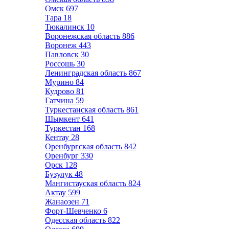
Омск
697
Тара
18
Тюкалинск
10
Воронежская область
886
Воронеж
443
Павловск
30
Россошь
30
Ленинградская область
867
Мурино
84
Кудрово
81
Гатчина
59
Туркестанская область
861
Шымкент
641
Туркестан
168
Кентау
28
Оренбургская область
842
Оренбург
330
Орск
128
Бузулук
48
Мангистауская область
824
Актау
599
Жанаозен
71
Форт-Шевченко
6
Одесская область
822