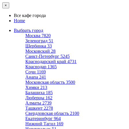
×
Все кафе города
Home
Выбрать город
Москва
7820
Зеленоград
51
Щербинка
33
Московский
28
Санкт-Петербург
5245
Краснодарский край
4731
Краснодар
1365
Сочи
1169
Анапа
241
Московская область
3500
Химки
213
Балашиха
185
Люберцы
162
Алматы
2739
Ташкент
2278
Свердловская область
2100
Екатеринбург
964
Нижний Тагил
169
Новоуральск
51