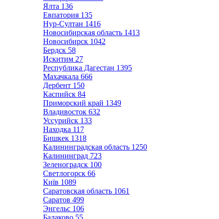
Ялта
136
Евпатория
135
Нур-Султан
1416
Новосибирская область
1413
Новосибирск
1042
Бердск
58
Искитим
27
Республика Дагестан
1395
Махачкала
666
Дербент
150
Каспийск
84
Приморский край
1349
Владивосток
632
Уссурийск
133
Находка
117
Бишкек
1318
Калининградская область
1250
Калининград
723
Зеленоградск
100
Светлогорск
66
Київ
1089
Саратовская область
1061
Саратов
499
Энгельс
106
Балаково
55