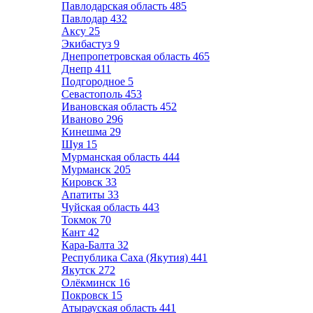
Павлодарская область
485
Павлодар
432
Аксу
25
Экибастуз
9
Днепропетровская область
465
Днепр
411
Подгородное
5
Севастополь
453
Ивановская область
452
Иваново
296
Кинешма
29
Шуя
15
Мурманская область
444
Мурманск
205
Кировск
33
Апатиты
33
Чуйская область
443
Токмок
70
Кант
42
Кара-Балта
32
Республика Саха (Якутия)
441
Якутск
272
Олёкминск
16
Покровск
15
Атырауская область
441