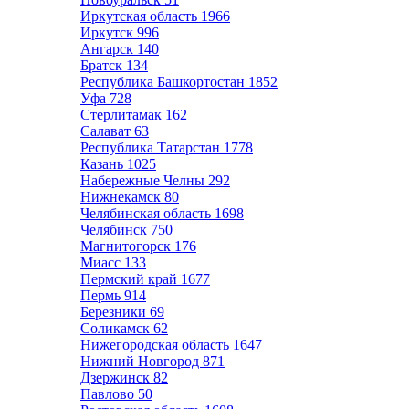
Иркутская область
1966
Иркутск
996
Ангарск
140
Братск
134
Республика Башкортостан
1852
Уфа
728
Стерлитамак
162
Салават
63
Республика Татарстан
1778
Казань
1025
Набережные Челны
292
Нижнекамск
80
Челябинская область
1698
Челябинск
750
Магнитогорск
176
Миасс
133
Пермский край
1677
Пермь
914
Березники
69
Соликамск
62
Нижегородская область
1647
Нижний Новгород
871
Дзержинск
82
Павлово
50