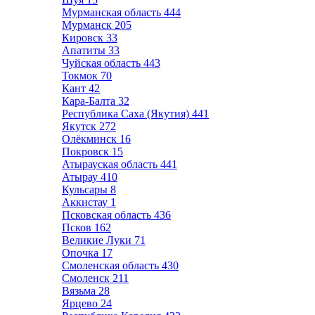
Мурманская область
444
Мурманск
205
Кировск
33
Апатиты
33
Чуйская область
443
Токмок
70
Кант
42
Кара-Балта
32
Республика Саха (Якутия)
441
Якутск
272
Олёкминск
16
Покровск
15
Атырауская область
441
Атырау
410
Кульсары
8
Аккистау
1
Псковская область
436
Псков
162
Великие Луки
71
Опочка
17
Смоленская область
430
Смоленск
211
Вязьма
28
Ярцево
24