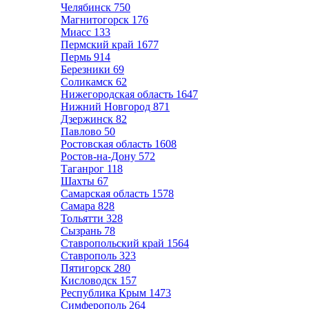
Челябинск
750
Магнитогорск
176
Миасс
133
Пермский край
1677
Пермь
914
Березники
69
Соликамск
62
Нижегородская область
1647
Нижний Новгород
871
Дзержинск
82
Павлово
50
Ростовская область
1608
Ростов-на-Дону
572
Таганрог
118
Шахты
67
Самарская область
1578
Самара
828
Тольятти
328
Сызрань
78
Ставропольский край
1564
Ставрополь
323
Пятигорск
280
Кисловодск
157
Республика Крым
1473
Симферополь
264