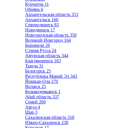
Курчатов
11
Обоянь
6
Архангельская область
353
Архангельск
166
Северодвинск
83
Новодвинск
17
Новгородская область
350
Великий Новгород
164
Боровичи
26
Старая Русса
24
Амурская область
344
Благовещенск
163
Тында
31
Белогорск
25
Республика Марий Эл
343
Йошкар-Ола
270
Волжск
25
Козьмодемьянск
1
Абай область
337
Семей
269
Аягоз
4
Шар
3
Сахалинская область
318
Южно-Сахалинск
230
Корсаков
17