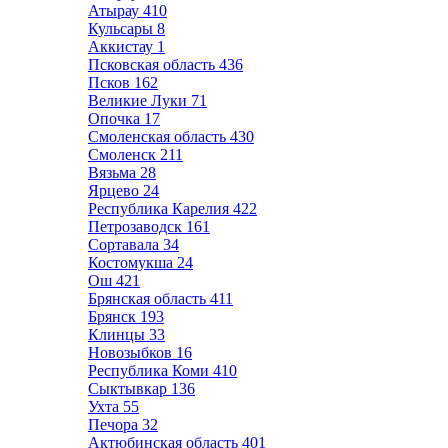
Атырау
410
Кульсары
8
Аккистау
1
Псковская область
436
Псков
162
Великие Луки
71
Опочка
17
Смоленская область
430
Смоленск
211
Вязьма
28
Ярцево
24
Республика Карелия
422
Петрозаводск
161
Сортавала
34
Костомукша
24
Ош
421
Брянская область
411
Брянск
193
Клинцы
33
Новозыбков
16
Республика Коми
410
Сыктывкар
136
Ухта
55
Печора
32
Актюбинская область
401