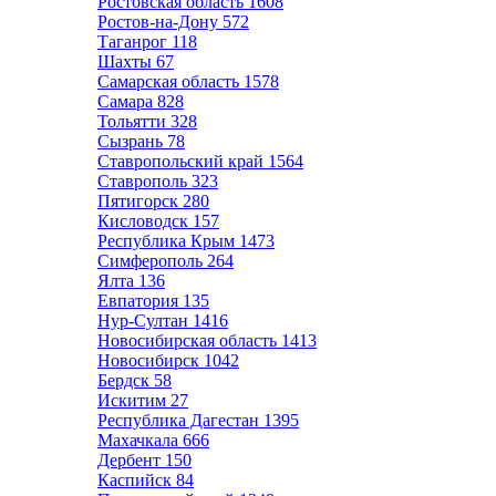
Ростовская область
1608
Ростов-на-Дону
572
Таганрог
118
Шахты
67
Самарская область
1578
Самара
828
Тольятти
328
Сызрань
78
Ставропольский край
1564
Ставрополь
323
Пятигорск
280
Кисловодск
157
Республика Крым
1473
Симферополь
264
Ялта
136
Евпатория
135
Нур-Султан
1416
Новосибирская область
1413
Новосибирск
1042
Бердск
58
Искитим
27
Республика Дагестан
1395
Махачкала
666
Дербент
150
Каспийск
84