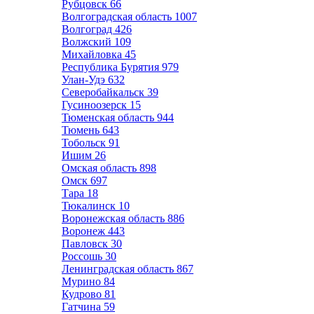
Рубцовск
66
Волгоградская область
1007
Волгоград
426
Волжский
109
Михайловка
45
Республика Бурятия
979
Улан-Удэ
632
Северобайкальск
39
Гусиноозерск
15
Тюменская область
944
Тюмень
643
Тобольск
91
Ишим
26
Омская область
898
Омск
697
Тара
18
Тюкалинск
10
Воронежская область
886
Воронеж
443
Павловск
30
Россошь
30
Ленинградская область
867
Мурино
84
Кудрово
81
Гатчина
59