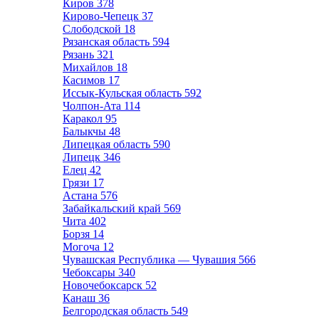
Киров
378
Кирово-Чепецк
37
Слободской
18
Рязанская область
594
Рязань
321
Михайлов
18
Касимов
17
Иссык-Кульская область
592
Чолпон-Ата
114
Каракол
95
Балыкчы
48
Липецкая область
590
Липецк
346
Елец
42
Грязи
17
Астана
576
Забайкальский край
569
Чита
402
Борзя
14
Могоча
12
Чувашская Республика — Чувашия
566
Чебоксары
340
Новочебоксарск
52
Канаш
36
Белгородская область
549