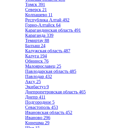
Томск
391
Северск
21
Колпашево
11
Республика Алтай
492
Горно-Алтайск
64
Карагандинская область
491
Караганда
339
Темиртау
88
Балхаш
24
Калужская область
487
Калуга
194
Обнинск
76
Малоярославец
25
Павлодарская область
485
Павлодар
432
Аксу
25
Экибастуз
9
Днепропетровская область
465
Днепр
411
Подгородное
5
Севастополь
453
Ивановская область
452
Иваново
296
Кинешма
29
Шуя
15