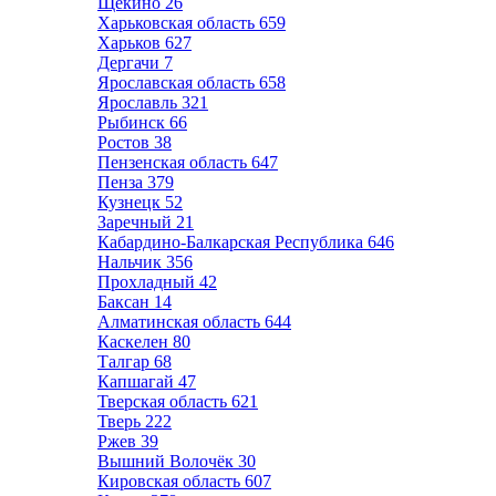
Щёкино
26
Харьковская область
659
Харьков
627
Дергачи
7
Ярославская область
658
Ярославль
321
Рыбинск
66
Ростов
38
Пензенская область
647
Пенза
379
Кузнецк
52
Заречный
21
Кабардино-Балкарская Республика
646
Нальчик
356
Прохладный
42
Баксан
14
Алматинская область
644
Каскелен
80
Талгар
68
Капшагай
47
Тверская область
621
Тверь
222
Ржев
39
Вышний Волочёк
30
Кировская область
607