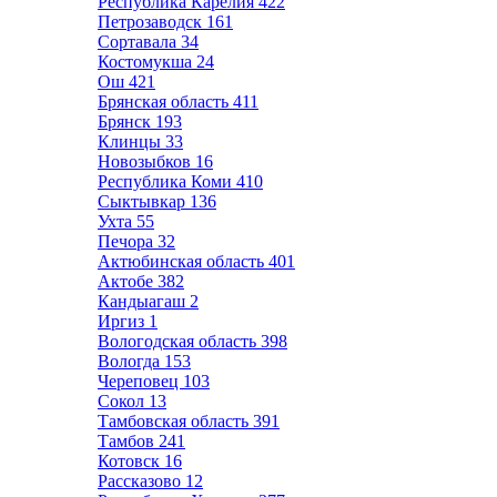
Республика Карелия
422
Петрозаводск
161
Сортавала
34
Костомукша
24
Ош
421
Брянская область
411
Брянск
193
Клинцы
33
Новозыбков
16
Республика Коми
410
Сыктывкар
136
Ухта
55
Печора
32
Актюбинская область
401
Актобе
382
Кандыагаш
2
Иргиз
1
Вологодская область
398
Вологда
153
Череповец
103
Сокол
13
Тамбовская область
391
Тамбов
241
Котовск
16
Рассказово
12