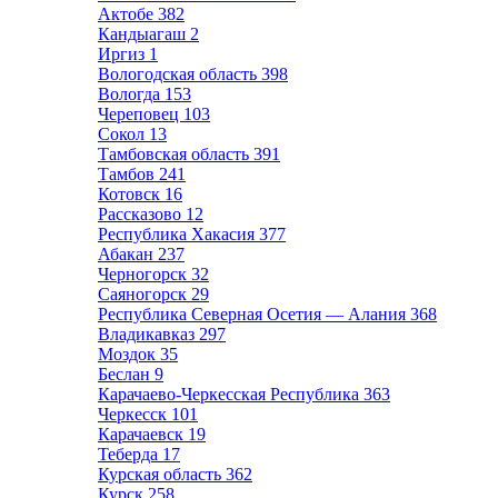
Актобе
382
Кандыагаш
2
Иргиз
1
Вологодская область
398
Вологда
153
Череповец
103
Сокол
13
Тамбовская область
391
Тамбов
241
Котовск
16
Рассказово
12
Республика Хакасия
377
Абакан
237
Черногорск
32
Саяногорск
29
Республика Северная Осетия — Алания
368
Владикавказ
297
Моздок
35
Беслан
9
Карачаево-Черкесская Республика
363
Черкесск
101
Карачаевск
19
Теберда
17
Курская область
362
Курск
258