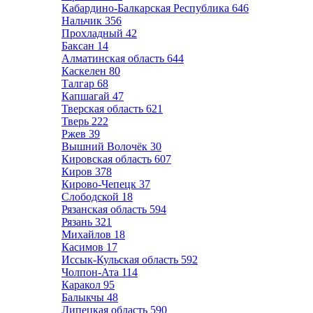
Кабардино-Балкарская Республика
646
Нальчик
356
Прохладный
42
Баксан
14
Алматинская область
644
Каскелен
80
Талгар
68
Капшагай
47
Тверская область
621
Тверь
222
Ржев
39
Вышний Волочёк
30
Кировская область
607
Киров
378
Кирово-Чепецк
37
Слободской
18
Рязанская область
594
Рязань
321
Михайлов
18
Касимов
17
Иссык-Кульская область
592
Чолпон-Ата
114
Каракол
95
Балыкчы
48
Липецкая область
590