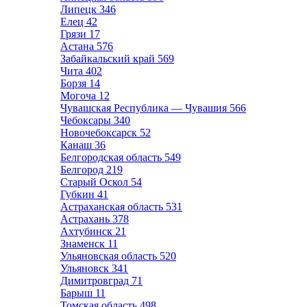
Липецк
346
Елец
42
Грязи
17
Астана
576
Забайкальский край
569
Чита
402
Борзя
14
Могоча
12
Чувашская Республика — Чувашия
566
Чебоксары
340
Новочебоксарск
52
Канаш
36
Белгородская область
549
Белгород
219
Старый Оскол
54
Губкин
41
Астраханская область
531
Астрахань
378
Ахтубинск
21
Знаменск
11
Ульяновская область
520
Ульяновск
341
Димитровград
71
Барыш
11
Томская область
498