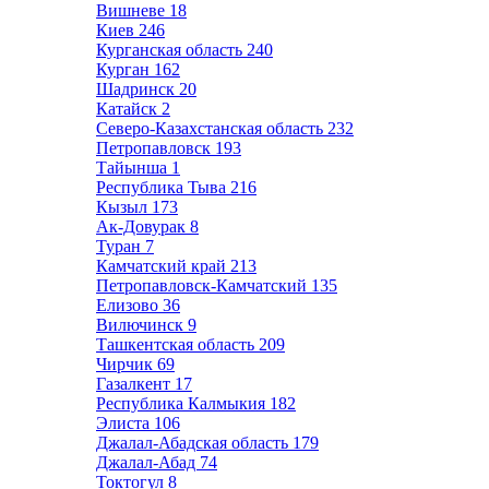
Вишневе
18
Киев
246
Курганская область
240
Курган
162
Шадринск
20
Катайск
2
Северо-Казахстанская область
232
Петропавловск
193
Тайынша
1
Республика Тыва
216
Кызыл
173
Ак-Довурак
8
Туран
7
Камчатский край
213
Петропавловск-Камчатский
135
Елизово
36
Вилючинск
9
Ташкентская область
209
Чирчик
69
Газалкент
17
Республика Калмыкия
182
Элиста
106
Джалал-Абадская область
179
Джалал-Абад
74
Токтогул
8