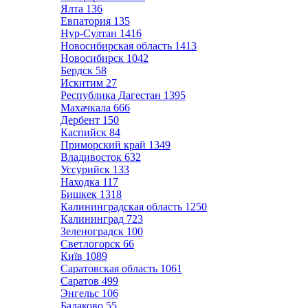
Ялта
136
Евпатория
135
Нур-Султан
1416
Новосибирская область
1413
Новосибирск
1042
Бердск
58
Искитим
27
Республика Дагестан
1395
Махачкала
666
Дербент
150
Каспийск
84
Приморский край
1349
Владивосток
632
Уссурийск
133
Находка
117
Бишкек
1318
Калининградская область
1250
Калининград
723
Зеленоградск
100
Светлогорск
66
Київ
1089
Саратовская область
1061
Саратов
499
Энгельс
106
Балаково
55