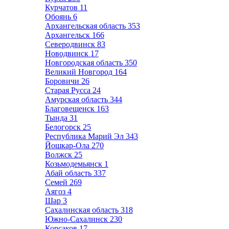
Курчатов
11
Обоянь
6
Архангельская область
353
Архангельск
166
Северодвинск
83
Новодвинск
17
Новгородская область
350
Великий Новгород
164
Боровичи
26
Старая Русса
24
Амурская область
344
Благовещенск
163
Тында
31
Белогорск
25
Республика Марий Эл
343
Йошкар-Ола
270
Волжск
25
Козьмодемьянск
1
Абай область
337
Семей
269
Аягоз
4
Шар
3
Сахалинская область
318
Южно-Сахалинск
230
Корсаков
17