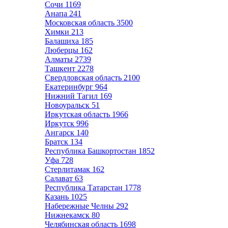
Сочи
1169
Анапа
241
Московская область
3500
Химки
213
Балашиха
185
Люберцы
162
Алматы
2739
Ташкент
2278
Свердловская область
2100
Екатеринбург
964
Нижний Тагил
169
Новоуральск
51
Иркутская область
1966
Иркутск
996
Ангарск
140
Братск
134
Республика Башкортостан
1852
Уфа
728
Стерлитамак
162
Салават
63
Республика Татарстан
1778
Казань
1025
Набережные Челны
292
Нижнекамск
80
Челябинская область
1698