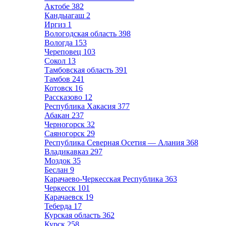
Актобе
382
Кандыагаш
2
Иргиз
1
Вологодская область
398
Вологда
153
Череповец
103
Сокол
13
Тамбовская область
391
Тамбов
241
Котовск
16
Рассказово
12
Республика Хакасия
377
Абакан
237
Черногорск
32
Саяногорск
29
Республика Северная Осетия — Алания
368
Владикавказ
297
Моздок
35
Беслан
9
Карачаево-Черкесская Республика
363
Черкесск
101
Карачаевск
19
Теберда
17
Курская область
362
Курск
258