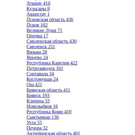
Атырау
410
Кульсары
8
Аккистау
1
Псковская область
436
Псков
162
Великие Луки
71
Опочка
17
Смоленская область
430
Смоленск
211
Вязьма
28
Ярцево
24
Республика Карелия
422
Петрозаводск
161
Сортавала
34
Костомукша
24
Ош
421
Брянская область
411
Брянск
193
Клинцы
33
Новозыбков
16
Республика Коми
410
Сыктывкар
136
Ухта
55
Печора
32
Актюбинская область
401