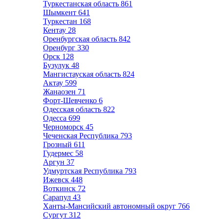
Туркестанская область
861
Шымкент
641
Туркестан
168
Кентау
28
Оренбургская область
842
Оренбург
330
Орск
128
Бузулук
48
Мангистауская область
824
Актау
599
Жанаозен
71
Форт-Шевченко
6
Одесская область
822
Одесса
699
Черноморск
45
Чеченская Республика
793
Грозный
611
Гудермес
58
Аргун
37
Удмуртская Республика
793
Ижевск
448
Воткинск
72
Сарапул
43
Ханты-Мансийский автономный округ
766
Сургут
312