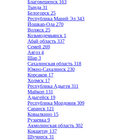
Благовещенск
163
Тында
31
Белогорск
25
Республика Марий Эл
343
Йошкар-Ола
270
Волжск
25
Козьмодемьянск
1
Абай область
337
Семей
269
Аягоз
4
Шар
3
Сахалинская область
318
Южно-Сахалинск
230
Корсаков
17
Холмск
17
Республика Адыгея
311
Майкоп
131
Адыгейск
19
Республика Мордовия
309
Саранск
121
Ковылкино
15
Рузаевка
9
Акмолинская область
302
Кокшетау
137
Щучинск
31