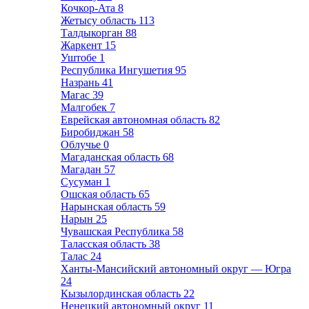
Кочкор-Ата
8
Жетысу область
113
Талдыкорган
88
Жаркент
15
Уштобе
1
Республика Ингушетия
95
Назрань
41
Магас
39
Малгобек
7
Еврейская автономная область
82
Биробиджан
58
Облучье
0
Магаданская область
68
Магадан
57
Сусуман
1
Ошская область
65
Нарынская область
59
Нарын
25
Чувашская Республика
58
Таласская область
38
Талас
24
Ханты-Мансийский автономный округ — Югра
24
Кызылординская область
22
Ненецкий автономный округ
11