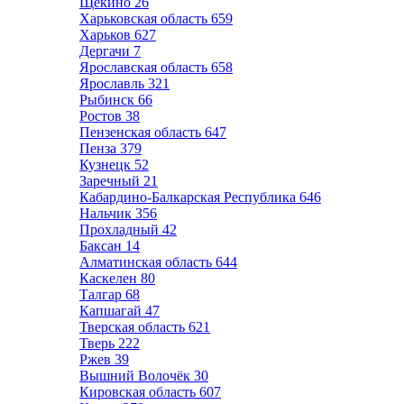
Щёкино
26
Харьковская область
659
Харьков
627
Дергачи
7
Ярославская область
658
Ярославль
321
Рыбинск
66
Ростов
38
Пензенская область
647
Пенза
379
Кузнецк
52
Заречный
21
Кабардино-Балкарская Республика
646
Нальчик
356
Прохладный
42
Баксан
14
Алматинская область
644
Каскелен
80
Талгар
68
Капшагай
47
Тверская область
621
Тверь
222
Ржев
39
Вышний Волочёк
30
Кировская область
607