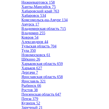
Нижневартовск
158
Ханты-Мансийск
75
Хабаровский край
763
Хабаровск
534
Комсомольск-на-Амуре
134
Амурск
17
Владимирская область
715
Владимир
255
Ковров
54
Александров
44
Тульская область
704
Тула
350
Новомосковск
61
Щёкино
26
Харьковская область
659
Харьков
627
Дергачи
7
Ярославская область
658
Ярославль
321
Рыбинск
66
Ростов
38
Пензенская область
647
Пенза
379
Кузнецк
52
Заречный
21