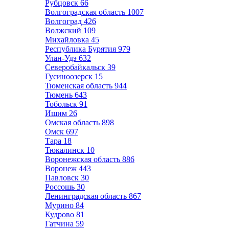
Рубцовск
66
Волгоградская область
1007
Волгоград
426
Волжский
109
Михайловка
45
Республика Бурятия
979
Улан-Удэ
632
Северобайкальск
39
Гусиноозерск
15
Тюменская область
944
Тюмень
643
Тобольск
91
Ишим
26
Омская область
898
Омск
697
Тара
18
Тюкалинск
10
Воронежская область
886
Воронеж
443
Павловск
30
Россошь
30
Ленинградская область
867
Мурино
84
Кудрово
81
Гатчина
59