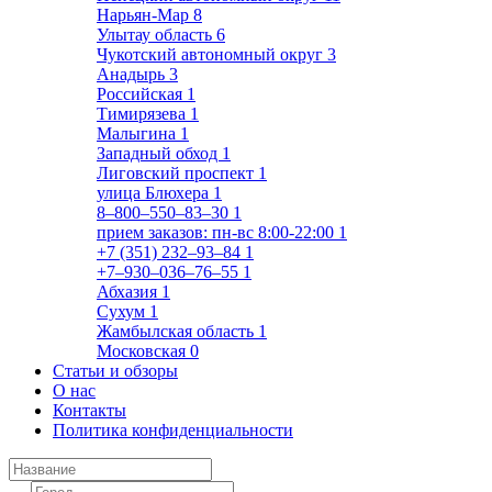
Нарьян-Мар
8
Улытау область
6
Чукотский автономный округ
3
Анадырь
3
Российская
1
Тимирязева
1
Малыгина
1
Западный обход
1
Лиговский проспект
1
улица Блюхера
1
8‒800‒550‒83‒30
1
прием заказов: пн-вс 8:00-22:00
1
+7 (351) 232‒93‒84
1
+7‒930‒036‒76‒55
1
Абхазия
1
Сухум
1
Жамбылская область
1
Московская
0
Статьи и обзоры
О нас
Контакты
Политика конфиденциальности