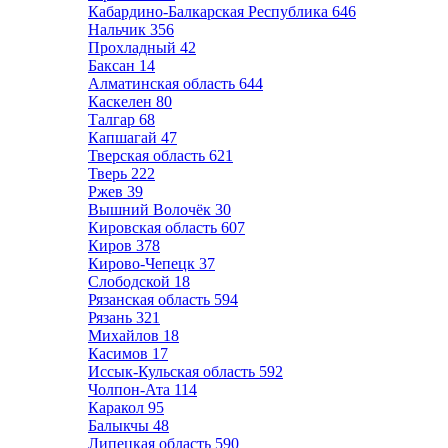
Кабардино-Балкарская Республика
646
Нальчик
356
Прохладный
42
Баксан
14
Алматинская область
644
Каскелен
80
Талгар
68
Капшагай
47
Тверская область
621
Тверь
222
Ржев
39
Вышний Волочёк
30
Кировская область
607
Киров
378
Кирово-Чепецк
37
Слободской
18
Рязанская область
594
Рязань
321
Михайлов
18
Касимов
17
Иссык-Кульская область
592
Чолпон-Ата
114
Каракол
95
Балыкчы
48
Липецкая область
590