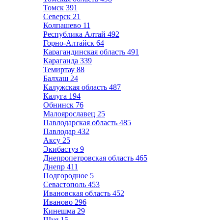
Томск
391
Северск
21
Колпашево
11
Республика Алтай
492
Горно-Алтайск
64
Карагандинская область
491
Караганда
339
Темиртау
88
Балхаш
24
Калужская область
487
Калуга
194
Обнинск
76
Малоярославец
25
Павлодарская область
485
Павлодар
432
Аксу
25
Экибастуз
9
Днепропетровская область
465
Днепр
411
Подгородное
5
Севастополь
453
Ивановская область
452
Иваново
296
Кинешма
29
Шуя
15