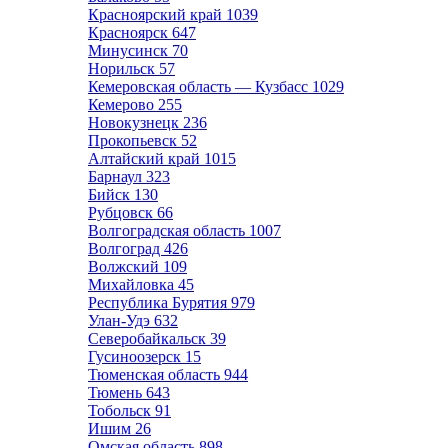
Красноярский край
1039
Красноярск
647
Минусинск
70
Норильск
57
Кемеровская область — Кузбасс
1029
Кемерово
255
Новокузнецк
236
Прокопьевск
52
Алтайский край
1015
Барнаул
323
Бийск
130
Рубцовск
66
Волгоградская область
1007
Волгоград
426
Волжский
109
Михайловка
45
Республика Бурятия
979
Улан-Удэ
632
Северобайкальск
39
Гусиноозерск
15
Тюменская область
944
Тюмень
643
Тобольск
91
Ишим
26
Омская область
898