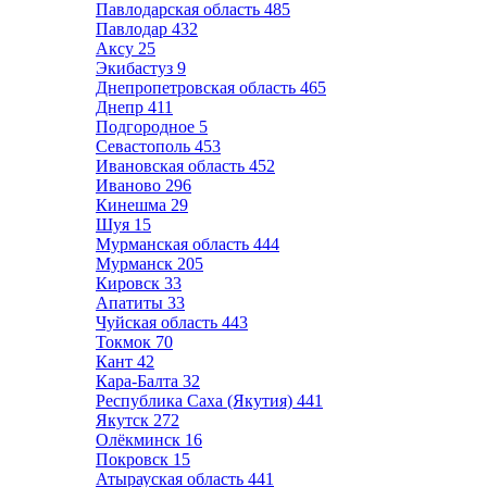
Павлодарская область
485
Павлодар
432
Аксу
25
Экибастуз
9
Днепропетровская область
465
Днепр
411
Подгородное
5
Севастополь
453
Ивановская область
452
Иваново
296
Кинешма
29
Шуя
15
Мурманская область
444
Мурманск
205
Кировск
33
Апатиты
33
Чуйская область
443
Токмок
70
Кант
42
Кара-Балта
32
Республика Саха (Якутия)
441
Якутск
272
Олёкминск
16
Покровск
15
Атырауская область
441