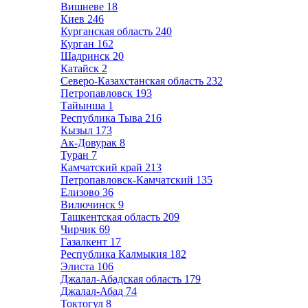
Вишневе
18
Киев
246
Курганская область
240
Курган
162
Шадринск
20
Катайск
2
Северо-Казахстанская область
232
Петропавловск
193
Тайынша
1
Республика Тыва
216
Кызыл
173
Ак-Довурак
8
Туран
7
Камчатский край
213
Петропавловск-Камчатский
135
Елизово
36
Вилючинск
9
Ташкентская область
209
Чирчик
69
Газалкент
17
Республика Калмыкия
182
Элиста
106
Джалал-Абадская область
179
Джалал-Абад
74
Токтогул
8