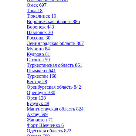
Омск
697
Тара
18
Тюкалинск
10
Воронежская область
886
Воронеж
443
Павловск
30
Россошь
30
Ленинградская область
867
Мурино
84
Кудрово
81
Гатчина
59
Туркестанская область
861
Шымкент
641
Туркестан
168
Кентау
28
Оренбургская область
842
Оренбург
330
Орск
128
Бузулук
48
Мангистауская область
824
Актау
599
Жанаозен
71
Форт-Шевченко
6
Одесская область
822