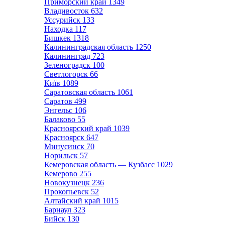
Приморский край
1349
Владивосток
632
Уссурийск
133
Находка
117
Бишкек
1318
Калининградская область
1250
Калининград
723
Зеленоградск
100
Светлогорск
66
Київ
1089
Саратовская область
1061
Саратов
499
Энгельс
106
Балаково
55
Красноярский край
1039
Красноярск
647
Минусинск
70
Норильск
57
Кемеровская область — Кузбасс
1029
Кемерово
255
Новокузнецк
236
Прокопьевск
52
Алтайский край
1015
Барнаул
323
Бийск
130