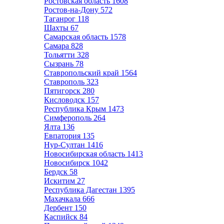
Ростовская область
1608
Ростов-на-Дону
572
Таганрог
118
Шахты
67
Самарская область
1578
Самара
828
Тольятти
328
Сызрань
78
Ставропольский край
1564
Ставрополь
323
Пятигорск
280
Кисловодск
157
Республика Крым
1473
Симферополь
264
Ялта
136
Евпатория
135
Нур-Султан
1416
Новосибирская область
1413
Новосибирск
1042
Бердск
58
Искитим
27
Республика Дагестан
1395
Махачкала
666
Дербент
150
Каспийск
84