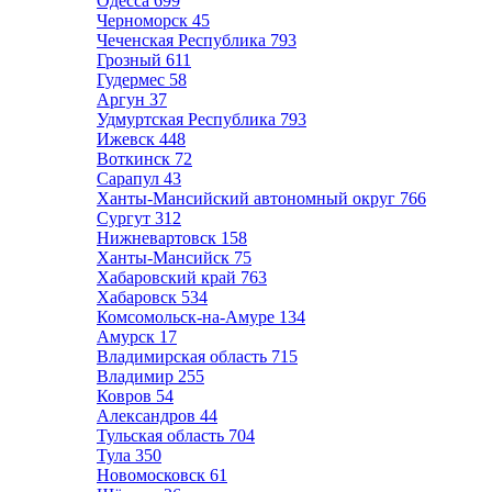
Одесса
699
Черноморск
45
Чеченская Республика
793
Грозный
611
Гудермес
58
Аргун
37
Удмуртская Республика
793
Ижевск
448
Воткинск
72
Сарапул
43
Ханты-Мансийский автономный округ
766
Сургут
312
Нижневартовск
158
Ханты-Мансийск
75
Хабаровский край
763
Хабаровск
534
Комсомольск-на-Амуре
134
Амурск
17
Владимирская область
715
Владимир
255
Ковров
54
Александров
44
Тульская область
704
Тула
350
Новомосковск
61