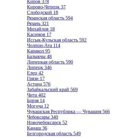
Киров
378
Кирово-Чепецк
37
Слободской
18
Рязанская область
594
Рязань
321
Михайлов
18
Касимов
17
Иссык-Кульская область
592
Чолпон-Ата
114
Каракол
95
Балыкчы
48
Липецкая область
590
Липецк
346
Елец
42
Грязи
17
Астана
576
Забайкальский край
569
Чита
402
Борзя
14
Могоча
12
Чувашская Республика — Чувашия
566
Чебоксары
340
Новочебоксарск
52
Канаш
36
Белгородская область
549