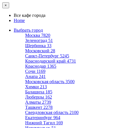
×
Все кафе города
Home
Выбрать город
Москва
7820
Зеленоград
51
Щербинка
33
Московский
28
Санкт-Петербург
5245
Краснодарский край
4731
Краснодар
1365
Сочи
1169
Анапа
241
Московская область
3500
Химки
213
Балашиха
185
Люберцы
162
Алматы
2739
Ташкент
2278
Свердловская область
2100
Екатеринбург
964
Нижний Тагил
169
Новоуральск
51