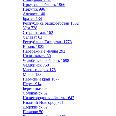
Иркутская область
1966
Иркутск
996
Ангарск
140
Братск
134
Республика Башкортостан
1852
Уфа
728
Стерлитамак
162
Салават
63
Республика Татарстан
1778
Казань
1025
Набережные Челны
292
Нижнекамск
80
Челябинская область
1698
Челябинск
750
Магнитогорск
176
Миасс
133
Пермский край
1677
Пермь
914
Березники
69
Соликамск
62
Нижегородская область
1647
Нижний Новгород
871
Дзержинск
82
Павлово
50