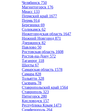
Челябинск
750
Магнитогорск
176
Миасс
133
Пермский край
1677
Пермь
914
Березники
69
Соликамск
62
Нижегородская область
1647
Нижний Новгород
871
Дзержинск
82
Павлово
50
Ростовская область
1608
Ростов-на-Дону
572
Таганрог
118
Шахты
67
Самарская область
1578
Самара
828
Тольятти
328
Сызрань
78
Ставропольский край
1564
Ставрополь
323
Пятигорск
280
Кисловодск
157
Республика Крым
1473
Симферополь
264