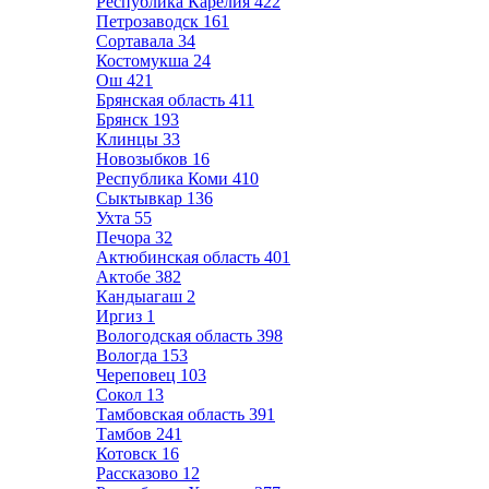
Республика Карелия
422
Петрозаводск
161
Сортавала
34
Костомукша
24
Ош
421
Брянская область
411
Брянск
193
Клинцы
33
Новозыбков
16
Республика Коми
410
Сыктывкар
136
Ухта
55
Печора
32
Актюбинская область
401
Актобе
382
Кандыагаш
2
Иргиз
1
Вологодская область
398
Вологда
153
Череповец
103
Сокол
13
Тамбовская область
391
Тамбов
241
Котовск
16
Рассказово
12