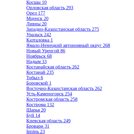
Косшы
10
Орловская область
293
Орел
177
Мценск
20
Ливны
20
Западно-Казахстанская область
275
Уральск
242
Казталовка
1
Ямало-Ненецкий автономный округ
268
Новый Уренгой
86
Ноябрьск
68
Надым
33
Костанайская область
262
Костанай
235
Тобыл
6
Боровской
1
Восточно-Казахстанская область
262
Усть-Каменогорск
254
Костромская область
258
Кострома
132
Шарья
20
Буй
14
Киевская область
249
Бровари
31
Ірпінь
23