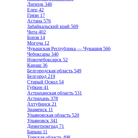
Липецк
346
Елец
42
Грязи
17
Астана
576
Забайкальский край
569
Чита
402
Борзя
14
Могоча
12
Чувашская Республика — Чувашия
566
Чебоксары
340
Новочебоксарск
52
Канаш
36
Белгородская область
549
Белгород
219
Старый Оскол
54
Губкин
41
Астраханская область
531
Астрахань
378
Ахтубинск
21
Знаменск
11
Ульяновская область
520
Ульяновск
341
Димитровград
71
Барыш
11
Томская область
498