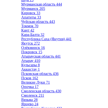
Мурманская область
444
Мурманск
205
Кировск
33
Апатиты
33
Чуйская область
443
Токмок
70
Кант
42
Кара-Балта
32
Республика Саха (Якутия)
441
Якутск
272
Олёкминск
16
Покровск
15
Атырауская область
441
Атырау
410
Кульсары
8
Аккистау
1
Псковская область
436
Псков
162
Великие Луки
71
Опочка
17
Смоленская область
430
Смоленск
211
Вязьма
28
Ярцево
24