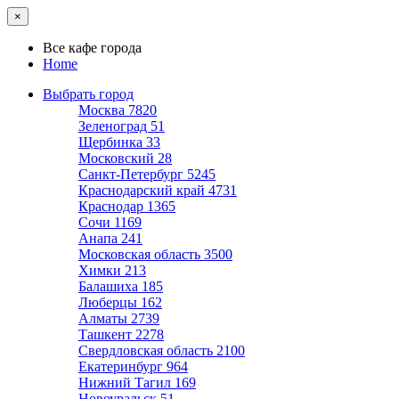
×
Все кафе города
Home
Выбрать город
Москва
7820
Зеленоград
51
Щербинка
33
Московский
28
Санкт-Петербург
5245
Краснодарский край
4731
Краснодар
1365
Сочи
1169
Анапа
241
Московская область
3500
Химки
213
Балашиха
185
Люберцы
162
Алматы
2739
Ташкент
2278
Свердловская область
2100
Екатеринбург
964
Нижний Тагил
169
Новоуральск
51