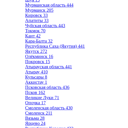
Мурманская область
444
Мурманск
205
Кировск
33
Апатиты
33
Чуйская область
443
Токмок
70
Кант
42
Кара-Балта
32
Республика Саха (Якутия)
441
Якутск
272
Олёкминск
16
Покровск
15
Атырауская область
441
Атырау
410
Кульсары
8
Аккистау
1
Псковская область
436
Псков
162
Великие Луки
71
Опочка
17
Смоленская область
430
Смоленск
211
Вязьма
28
Ярцево
24