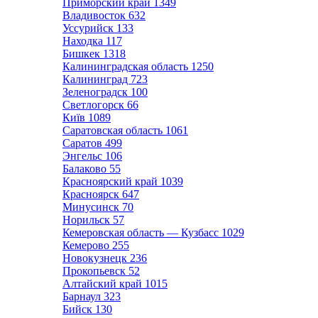
Приморский край
1349
Владивосток
632
Уссурийск
133
Находка
117
Бишкек
1318
Калининградская область
1250
Калининград
723
Зеленоградск
100
Светлогорск
66
Київ
1089
Саратовская область
1061
Саратов
499
Энгельс
106
Балаково
55
Красноярский край
1039
Красноярск
647
Минусинск
70
Норильск
57
Кемеровская область — Кузбасс
1029
Кемерово
255
Новокузнецк
236
Прокопьевск
52
Алтайский край
1015
Барнаул
323
Бийск
130