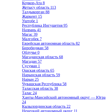
Кочкор-Ата
8
Жетысу область
113
Талдыкорган
88
Жаркент
15
Уштобе
1
Республика Ингушетия
95
Назрань
41
Магас
39
Малгобек
7
Еврейская автономная область
82
Биробиджан
58
Облучье
0
Магаданская область
68
Магадан
57
Сусуман
1
Ошская область
65
Нарынская область
59
Нарын
25
Чувашская Республика
58
Таласская область
38
Талас
24
Ханты-Мансийский автономный округ — Югра
24
Кызылординская область
22
Ненецкий автономный округ
11