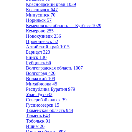
Красноярский край
1039
Красноярск
647
Минусинск
70
Норильск
57
Кемеровская область — Кузбасс
1029
Кемерово
255
Новокузнецк
236
Прокопьевск
52
Алтайский край
1015
Барнаул
323
Бийск
130
Рубцовск
66
Волгоградская область
1007
Волгоград
426
Волжский
109
Михайловка
45
Республика Бурятия
979
Улан-Удэ
632
Северобайкальск
39
Гусиноозерск
15
Тюменская область
944
Тюмень
643
Тобольск
91
Ишим
26
Омская область
898