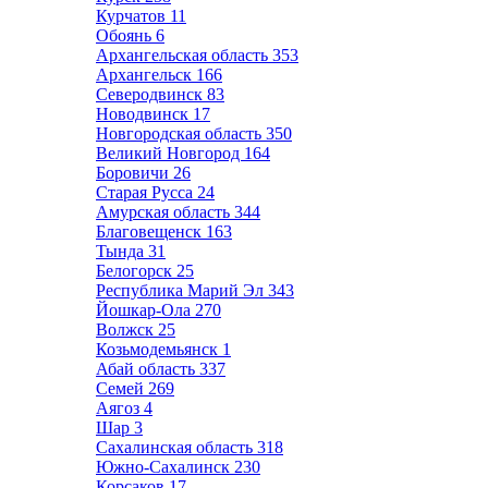
Курчатов
11
Обоянь
6
Архангельская область
353
Архангельск
166
Северодвинск
83
Новодвинск
17
Новгородская область
350
Великий Новгород
164
Боровичи
26
Старая Русса
24
Амурская область
344
Благовещенск
163
Тында
31
Белогорск
25
Республика Марий Эл
343
Йошкар-Ола
270
Волжск
25
Козьмодемьянск
1
Абай область
337
Семей
269
Аягоз
4
Шар
3
Сахалинская область
318
Южно-Сахалинск
230
Корсаков
17