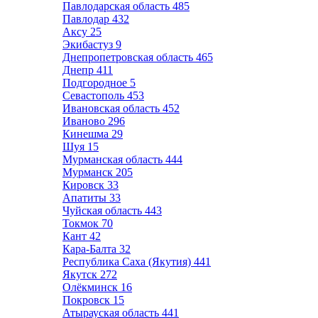
Павлодарская область
485
Павлодар
432
Аксу
25
Экибастуз
9
Днепропетровская область
465
Днепр
411
Подгородное
5
Севастополь
453
Ивановская область
452
Иваново
296
Кинешма
29
Шуя
15
Мурманская область
444
Мурманск
205
Кировск
33
Апатиты
33
Чуйская область
443
Токмок
70
Кант
42
Кара-Балта
32
Республика Саха (Якутия)
441
Якутск
272
Олёкминск
16
Покровск
15
Атырауская область
441