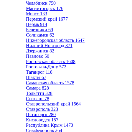
Челябинск
750
Магнитогорск
176
Миасс
133
Пермский край
1677
Пермь
914
Березники
69
Соликамск
62
Нижегородская область
1647
Нижний Новгород
871
Дзержинск
82
Павлово
50
Ростовская область
1608
Ростов-на-Дону
572
Таганрог
118
Шахты
67
Самарская область
1578
Самара
828
Тольятти
328
Сызрань
78
Ставропольский край
1564
Ставрополь
323
Пятигорск
280
Кисловодск
157
Республика Крым
1473
Симферополь
264