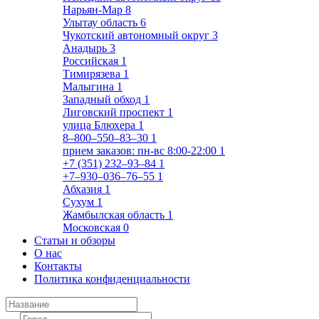
Нарьян-Мар
8
Улытау область
6
Чукотский автономный округ
3
Анадырь
3
Российская
1
Тимирязева
1
Малыгина
1
Западный обход
1
Лиговский проспект
1
улица Блюхера
1
8‒800‒550‒83‒30
1
прием заказов: пн-вс 8:00-22:00
1
+7 (351) 232‒93‒84
1
+7‒930‒036‒76‒55
1
Абхазия
1
Сухум
1
Жамбылская область
1
Московская
0
Статьи и обзоры
О нас
Контакты
Политика конфиденциальности