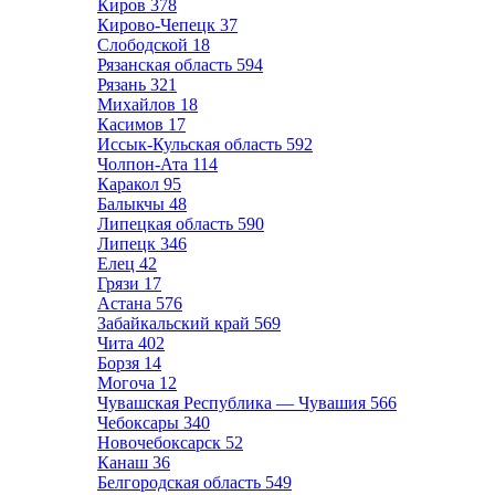
Киров
378
Кирово-Чепецк
37
Слободской
18
Рязанская область
594
Рязань
321
Михайлов
18
Касимов
17
Иссык-Кульская область
592
Чолпон-Ата
114
Каракол
95
Балыкчы
48
Липецкая область
590
Липецк
346
Елец
42
Грязи
17
Астана
576
Забайкальский край
569
Чита
402
Борзя
14
Могоча
12
Чувашская Республика — Чувашия
566
Чебоксары
340
Новочебоксарск
52
Канаш
36
Белгородская область
549