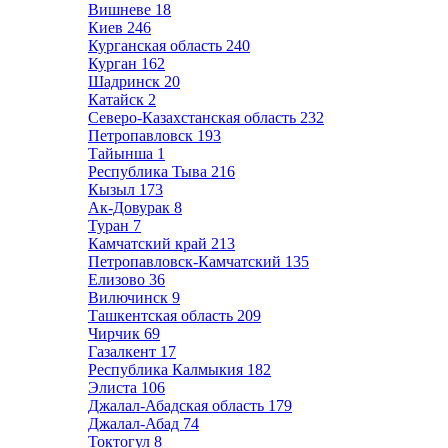
Вишневе
18
Киев
246
Курганская область
240
Курган
162
Шадринск
20
Катайск
2
Северо-Казахстанская область
232
Петропавловск
193
Тайынша
1
Республика Тыва
216
Кызыл
173
Ак-Довурак
8
Туран
7
Камчатский край
213
Петропавловск-Камчатский
135
Елизово
36
Вилючинск
9
Ташкентская область
209
Чирчик
69
Газалкент
17
Республика Калмыкия
182
Элиста
106
Джалал-Абадская область
179
Джалал-Абад
74
Токтогул
8