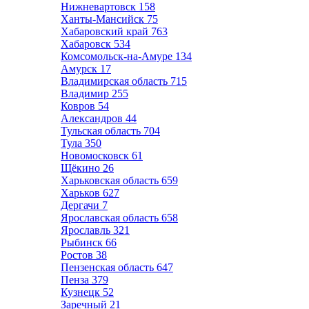
Нижневартовск
158
Ханты-Мансийск
75
Хабаровский край
763
Хабаровск
534
Комсомольск-на-Амуре
134
Амурск
17
Владимирская область
715
Владимир
255
Ковров
54
Александров
44
Тульская область
704
Тула
350
Новомосковск
61
Щёкино
26
Харьковская область
659
Харьков
627
Дергачи
7
Ярославская область
658
Ярославль
321
Рыбинск
66
Ростов
38
Пензенская область
647
Пенза
379
Кузнецк
52
Заречный
21