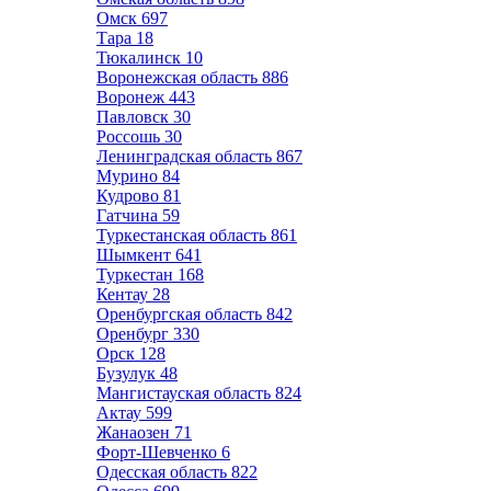
Омск
697
Тара
18
Тюкалинск
10
Воронежская область
886
Воронеж
443
Павловск
30
Россошь
30
Ленинградская область
867
Мурино
84
Кудрово
81
Гатчина
59
Туркестанская область
861
Шымкент
641
Туркестан
168
Кентау
28
Оренбургская область
842
Оренбург
330
Орск
128
Бузулук
48
Мангистауская область
824
Актау
599
Жанаозен
71
Форт-Шевченко
6
Одесская область
822