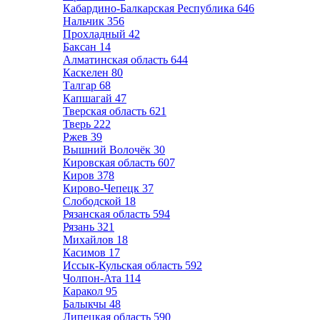
Кабардино-Балкарская Республика
646
Нальчик
356
Прохладный
42
Баксан
14
Алматинская область
644
Каскелен
80
Талгар
68
Капшагай
47
Тверская область
621
Тверь
222
Ржев
39
Вышний Волочёк
30
Кировская область
607
Киров
378
Кирово-Чепецк
37
Слободской
18
Рязанская область
594
Рязань
321
Михайлов
18
Касимов
17
Иссык-Кульская область
592
Чолпон-Ата
114
Каракол
95
Балыкчы
48
Липецкая область
590