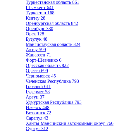
Туркестанская область
861
Шымкент
641
Туркестан
168
Кентау
28
Оренбургская область
842
Оренбург
330
Орск
128
Бузулук
48
Мангистауская область
824
Актау
599
Жанаозен
71
Форт-Шевченко
6
Одесская область
822
Одесса
699
Черноморск
45
Чеченская Республика
793
Грозный
611
Гудермес
58
Аргун
37
Удмуртская Республика
793
Ижевск
448
Воткинск
72
Сарапул
43
Ханты-Мансийский автономный округ
766
Сургут
312