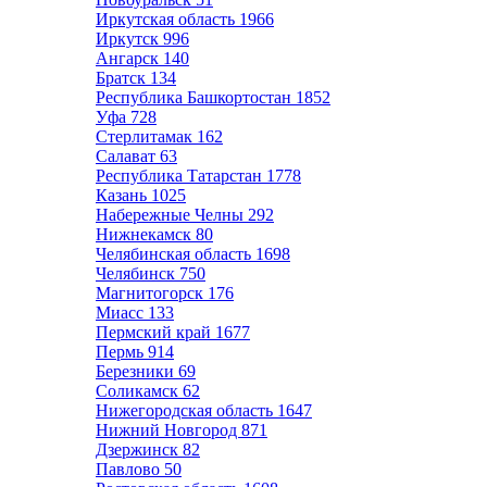
Иркутская область
1966
Иркутск
996
Ангарск
140
Братск
134
Республика Башкортостан
1852
Уфа
728
Стерлитамак
162
Салават
63
Республика Татарстан
1778
Казань
1025
Набережные Челны
292
Нижнекамск
80
Челябинская область
1698
Челябинск
750
Магнитогорск
176
Миасс
133
Пермский край
1677
Пермь
914
Березники
69
Соликамск
62
Нижегородская область
1647
Нижний Новгород
871
Дзержинск
82
Павлово
50