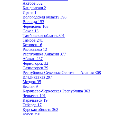
Актобе
382
Кандыагаш
2
Иргиз
1
Вологодская область
398
Вологда
153
Череповец
103
Сокол
13
Тамбовская область
391
Тамбов
241
Котовск
16
Рассказово
12
Республика Хакасия
377
Абакан
237
Черногорск
32
Саяногорск
29
Республика Северная Осетия — Алания
368
Владикавказ
297
Моздок
35
Беслан
9
Карачаево-Черкесская Республика
363
Черкесск
101
Карачаевск
19
Теберда
17
Курская область
362
Курск
258