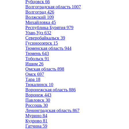
Рубцовск
66
Волгоградская область
1007
Волгоград
426
Волжский
109
Михайловка
45
Республика Бурятия
979
Улан-Удэ
632
Северобайкальск
39
Гусиноозерск
15
Тюменская область
944
Тюмень
643
Тобольск
91
Ишим
26
Омская область
898
Омск
697
Тара
18
Тюкалинск
10
Воронежская область
886
Воронеж
443
Павловск
30
Россошь
30
Ленинградская область
867
Мурино
84
Кудрово
81
Гатчина
59