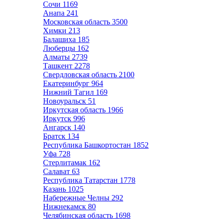
Сочи
1169
Анапа
241
Московская область
3500
Химки
213
Балашиха
185
Люберцы
162
Алматы
2739
Ташкент
2278
Свердловская область
2100
Екатеринбург
964
Нижний Тагил
169
Новоуральск
51
Иркутская область
1966
Иркутск
996
Ангарск
140
Братск
134
Республика Башкортостан
1852
Уфа
728
Стерлитамак
162
Салават
63
Республика Татарстан
1778
Казань
1025
Набережные Челны
292
Нижнекамск
80
Челябинская область
1698