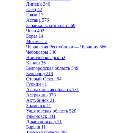
Липецк
346
Елец
42
Грязи
17
Астана
576
Забайкальский край
569
Чита
402
Борзя
14
Могоча
12
Чувашская Республика — Чувашия
566
Чебоксары
340
Новочебоксарск
52
Канаш
36
Белгородская область
549
Белгород
219
Старый Оскол
54
Губкин
41
Астраханская область
531
Астрахань
378
Ахтубинск
21
Знаменск
11
Ульяновская область
520
Ульяновск
341
Димитровград
71
Барыш
11
Томская область
498