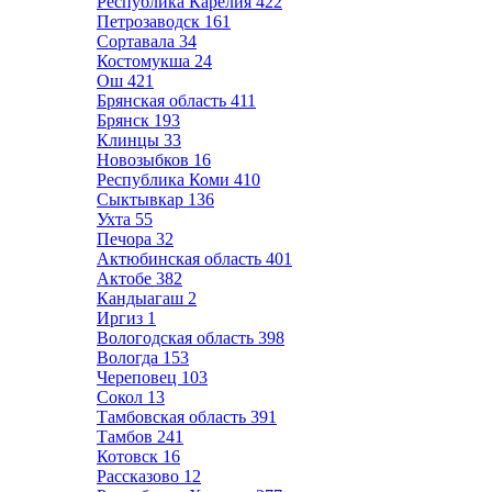
Республика Карелия
422
Петрозаводск
161
Сортавала
34
Костомукша
24
Ош
421
Брянская область
411
Брянск
193
Клинцы
33
Новозыбков
16
Республика Коми
410
Сыктывкар
136
Ухта
55
Печора
32
Актюбинская область
401
Актобе
382
Кандыагаш
2
Иргиз
1
Вологодская область
398
Вологда
153
Череповец
103
Сокол
13
Тамбовская область
391
Тамбов
241
Котовск
16
Рассказово
12