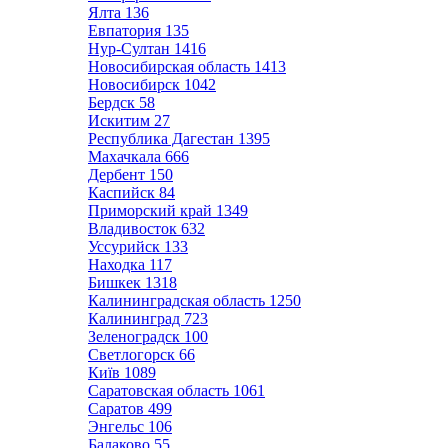
Ялта
136
Евпатория
135
Нур-Султан
1416
Новосибирская область
1413
Новосибирск
1042
Бердск
58
Искитим
27
Республика Дагестан
1395
Махачкала
666
Дербент
150
Каспийск
84
Приморский край
1349
Владивосток
632
Уссурийск
133
Находка
117
Бишкек
1318
Калининградская область
1250
Калининград
723
Зеленоградск
100
Светлогорск
66
Київ
1089
Саратовская область
1061
Саратов
499
Энгельс
106
Балаково
55