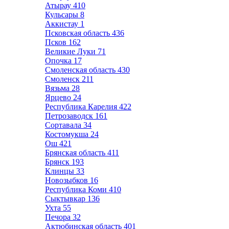
Атырау
410
Кульсары
8
Аккистау
1
Псковская область
436
Псков
162
Великие Луки
71
Опочка
17
Смоленская область
430
Смоленск
211
Вязьма
28
Ярцево
24
Республика Карелия
422
Петрозаводск
161
Сортавала
34
Костомукша
24
Ош
421
Брянская область
411
Брянск
193
Клинцы
33
Новозыбков
16
Республика Коми
410
Сыктывкар
136
Ухта
55
Печора
32
Актюбинская область
401