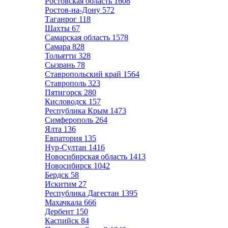
Ростовская область
1608
Ростов-на-Дону
572
Таганрог
118
Шахты
67
Самарская область
1578
Самара
828
Тольятти
328
Сызрань
78
Ставропольский край
1564
Ставрополь
323
Пятигорск
280
Кисловодск
157
Республика Крым
1473
Симферополь
264
Ялта
136
Евпатория
135
Нур-Султан
1416
Новосибирская область
1413
Новосибирск
1042
Бердск
58
Искитим
27
Республика Дагестан
1395
Махачкала
666
Дербент
150
Каспийск
84