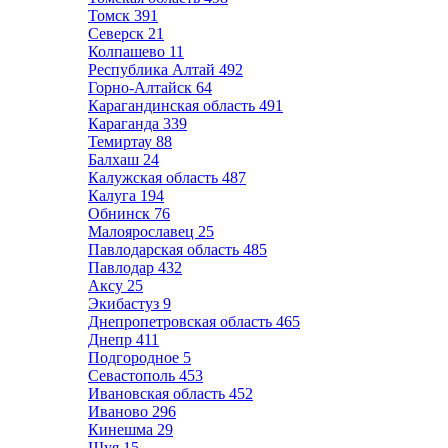
Томск
391
Северск
21
Колпашево
11
Республика Алтай
492
Горно-Алтайск
64
Карагандинская область
491
Караганда
339
Темиртау
88
Балхаш
24
Калужская область
487
Калуга
194
Обнинск
76
Малоярославец
25
Павлодарская область
485
Павлодар
432
Аксу
25
Экибастуз
9
Днепропетровская область
465
Днепр
411
Подгородное
5
Севастополь
453
Ивановская область
452
Иваново
296
Кинешма
29
Шуя
15