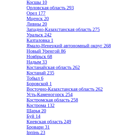
Косшы
10
Орловская область
293
Орел
177
Мценск
20
Ливны
20
Западно-Казахстанская область
275
Уральск
242
Казталовка
1
Ямало-Ненецкий автономный округ
268
Новый Уренгой
86
Ноябрьск
68
Надым
33
Костанайская область
262
Костанай
235
Тобыл
6
Боровской
1
Восточно-Казахстанская область
262
Усть-Каменогорск
254
Костромская область
258
Кострома
132
Шарья
20
Буй
14
Киевская область
249
Бровари
31
Ірпінь
23