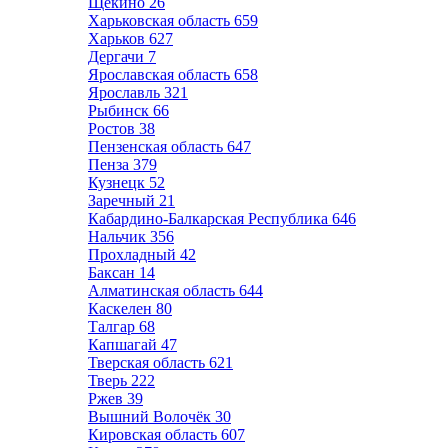
Щёкино
26
Харьковская область
659
Харьков
627
Дергачи
7
Ярославская область
658
Ярославль
321
Рыбинск
66
Ростов
38
Пензенская область
647
Пенза
379
Кузнецк
52
Заречный
21
Кабардино-Балкарская Республика
646
Нальчик
356
Прохладный
42
Баксан
14
Алматинская область
644
Каскелен
80
Талгар
68
Капшагай
47
Тверская область
621
Тверь
222
Ржев
39
Вышний Волочёк
30
Кировская область
607