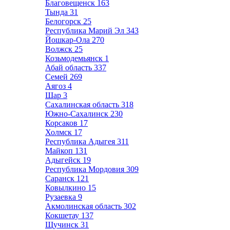
Благовещенск
163
Тында
31
Белогорск
25
Республика Марий Эл
343
Йошкар-Ола
270
Волжск
25
Козьмодемьянск
1
Абай область
337
Семей
269
Аягоз
4
Шар
3
Сахалинская область
318
Южно-Сахалинск
230
Корсаков
17
Холмск
17
Республика Адыгея
311
Майкоп
131
Адыгейск
19
Республика Мордовия
309
Саранск
121
Ковылкино
15
Рузаевка
9
Акмолинская область
302
Кокшетау
137
Щучинск
31