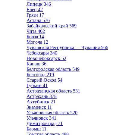
Липецк
346
Елец
42
Грязи
17
Астана
576
Забайкальский край
569
Чита
402
Борзя
14
Могоча
12
Чувашская Республика — Чувашия
566
Чебоксары
340
Новочебоксарск
52
Канаш
36
Белгородская область
549
Белгород
219
Старый Оскол
54
Губкин
41
Астраханская область
531
Астрахань
378
Ахтубинск
21
Знаменск
11
Ульяновская область
520
Ульяновск
341
Димитровград
71
Барыш
11
Томская область
498