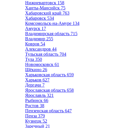
Нижневартовск
158
Ханты-Мансийск
75
Хабаровский край
763
Хабаровск
534
Комсомольск-на-Амуре
134
Амурск
17
Владимирская область
715
Владимир
255
Ковров
54
Александров
44
Тульская область
704
Тула
350
Новомосковск
61
Щёкино
26
Харьковская область
659
Харьков
627
Дергачи
7
Ярославская область
658
Ярославль
321
Рыбинск
66
Ростов
38
Пензенская область
647
Пенза
379
Кузнецк
52
Заречный
21