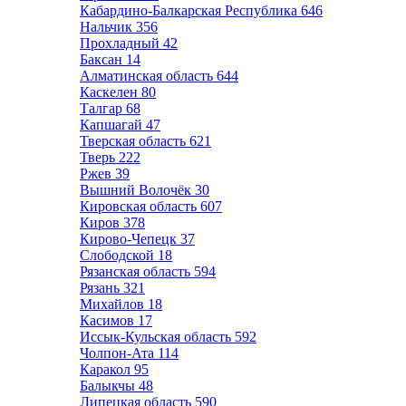
Кабардино-Балкарская Республика
646
Нальчик
356
Прохладный
42
Баксан
14
Алматинская область
644
Каскелен
80
Талгар
68
Капшагай
47
Тверская область
621
Тверь
222
Ржев
39
Вышний Волочёк
30
Кировская область
607
Киров
378
Кирово-Чепецк
37
Слободской
18
Рязанская область
594
Рязань
321
Михайлов
18
Касимов
17
Иссык-Кульская область
592
Чолпон-Ата
114
Каракол
95
Балыкчы
48
Липецкая область
590