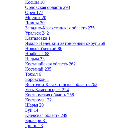
Косшы
10
Орловская область
293
Орел
177
Мценск
20
Ливны
20
Западно-Казахстанская область
275
Уральск
242
Казталовка
1
Ямало-Ненецкий автономный округ
268
Новый Уренгой
86
Ноябрьск
68
Надым
33
Костанайская область
262
Костанай
235
Тобыл
6
Боровской
1
Восточно-Казахстанская область
262
Усть-Каменогорск
254
Костромская область
258
Кострома
132
Шарья
20
Буй
14
Киевская область
249
Бровари
31
Ірпінь
23