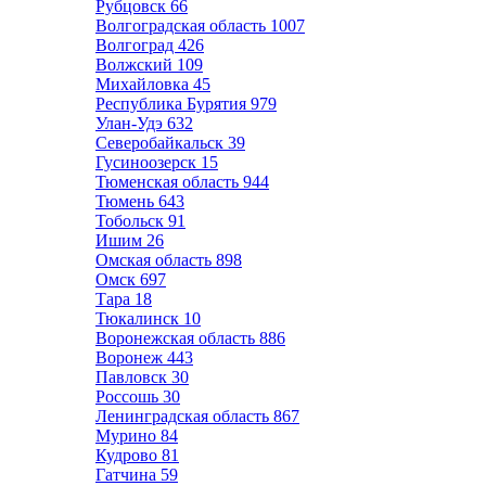
Рубцовск
66
Волгоградская область
1007
Волгоград
426
Волжский
109
Михайловка
45
Республика Бурятия
979
Улан-Удэ
632
Северобайкальск
39
Гусиноозерск
15
Тюменская область
944
Тюмень
643
Тобольск
91
Ишим
26
Омская область
898
Омск
697
Тара
18
Тюкалинск
10
Воронежская область
886
Воронеж
443
Павловск
30
Россошь
30
Ленинградская область
867
Мурино
84
Кудрово
81
Гатчина
59