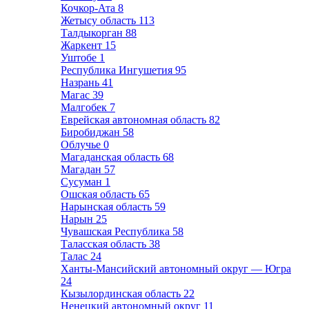
Кочкор-Ата
8
Жетысу область
113
Талдыкорган
88
Жаркент
15
Уштобе
1
Республика Ингушетия
95
Назрань
41
Магас
39
Малгобек
7
Еврейская автономная область
82
Биробиджан
58
Облучье
0
Магаданская область
68
Магадан
57
Сусуман
1
Ошская область
65
Нарынская область
59
Нарын
25
Чувашская Республика
58
Таласская область
38
Талас
24
Ханты-Мансийский автономный округ — Югра
24
Кызылординская область
22
Ненецкий автономный округ
11