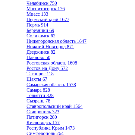
Челябинск
750
Магнитогорск
176
Миасс
133
Пермский край
1677
Пермь
914
Березники
69
Соликамск
62
Нижегородская область
1647
Нижний Новгород
871
Дзержинск
82
Павлово
50
Ростовская область
1608
Ростов-на-Дону
572
Таганрог
118
Шахты
67
Самарская область
1578
Самара
828
Тольятти
328
Сызрань
78
Ставропольский край
1564
Ставрополь
323
Пятигорск
280
Кисловодск
157
Республика Крым
1473
Симферополь
264