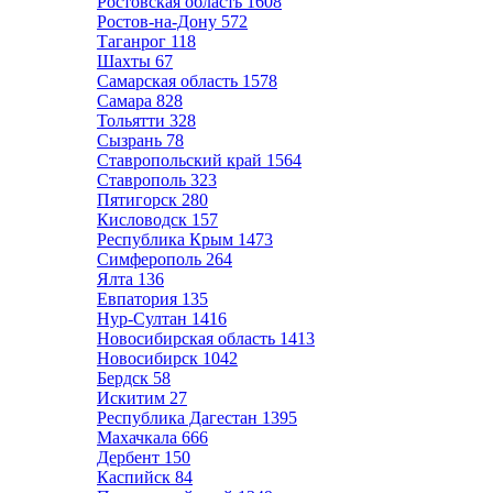
Ростовская область
1608
Ростов-на-Дону
572
Таганрог
118
Шахты
67
Самарская область
1578
Самара
828
Тольятти
328
Сызрань
78
Ставропольский край
1564
Ставрополь
323
Пятигорск
280
Кисловодск
157
Республика Крым
1473
Симферополь
264
Ялта
136
Евпатория
135
Нур-Султан
1416
Новосибирская область
1413
Новосибирск
1042
Бердск
58
Искитим
27
Республика Дагестан
1395
Махачкала
666
Дербент
150
Каспийск
84