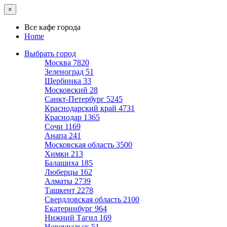
×
Все кафе города
Home
Выбрать город
Москва
7820
Зеленоград
51
Щербинка
33
Московский
28
Санкт-Петербург
5245
Краснодарский край
4731
Краснодар
1365
Сочи
1169
Анапа
241
Московская область
3500
Химки
213
Балашиха
185
Люберцы
162
Алматы
2739
Ташкент
2278
Свердловская область
2100
Екатеринбург
964
Нижний Тагил
169
Новоуральск
51