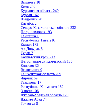
Вишневе
18
Киев
246
Курганская область
240
Курган
162
Шадринск
20
Катайск
2
Северо-Казахстанская область
232
Петропавловск
193
Тайынша
1
Республика Тыва
216
Кызыл
173
Ак-Довурак
8
Туран
7
Камчатский край
213
Петропавловск-Камчатский
135
Елизово
36
Вилючинск
9
Ташкентская область
209
Чирчик
69
Газалкент
17
Республика Калмыкия
182
Элиста
106
Джалал-Абадская область
179
Джалал-Абад
74
Токтогул
8