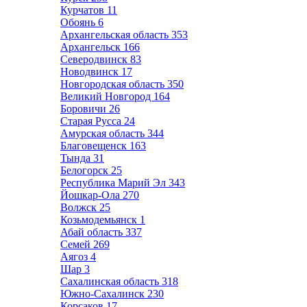
Курчатов
11
Обоянь
6
Архангельская область
353
Архангельск
166
Северодвинск
83
Новодвинск
17
Новгородская область
350
Великий Новгород
164
Боровичи
26
Старая Русса
24
Амурская область
344
Благовещенск
163
Тында
31
Белогорск
25
Республика Марий Эл
343
Йошкар-Ола
270
Волжск
25
Козьмодемьянск
1
Абай область
337
Семей
269
Аягоз
4
Шар
3
Сахалинская область
318
Южно-Сахалинск
230
Корсаков
17