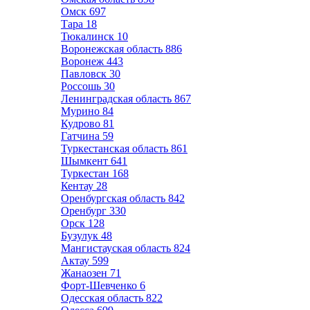
Омск
697
Тара
18
Тюкалинск
10
Воронежская область
886
Воронеж
443
Павловск
30
Россошь
30
Ленинградская область
867
Мурино
84
Кудрово
81
Гатчина
59
Туркестанская область
861
Шымкент
641
Туркестан
168
Кентау
28
Оренбургская область
842
Оренбург
330
Орск
128
Бузулук
48
Мангистауская область
824
Актау
599
Жанаозен
71
Форт-Шевченко
6
Одесская область
822