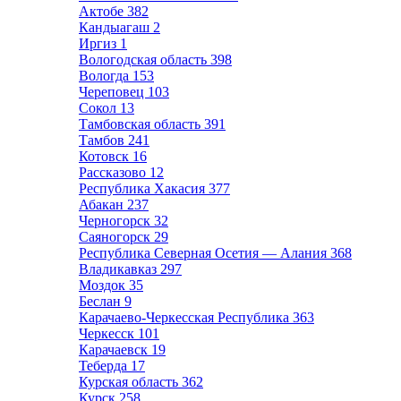
Актобе
382
Кандыагаш
2
Иргиз
1
Вологодская область
398
Вологда
153
Череповец
103
Сокол
13
Тамбовская область
391
Тамбов
241
Котовск
16
Рассказово
12
Республика Хакасия
377
Абакан
237
Черногорск
32
Саяногорск
29
Республика Северная Осетия — Алания
368
Владикавказ
297
Моздок
35
Беслан
9
Карачаево-Черкесская Республика
363
Черкесск
101
Карачаевск
19
Теберда
17
Курская область
362
Курск
258