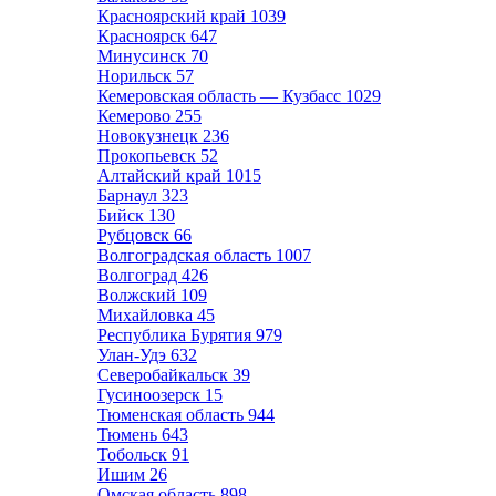
Красноярский край
1039
Красноярск
647
Минусинск
70
Норильск
57
Кемеровская область — Кузбасс
1029
Кемерово
255
Новокузнецк
236
Прокопьевск
52
Алтайский край
1015
Барнаул
323
Бийск
130
Рубцовск
66
Волгоградская область
1007
Волгоград
426
Волжский
109
Михайловка
45
Республика Бурятия
979
Улан-Удэ
632
Северобайкальск
39
Гусиноозерск
15
Тюменская область
944
Тюмень
643
Тобольск
91
Ишим
26
Омская область
898