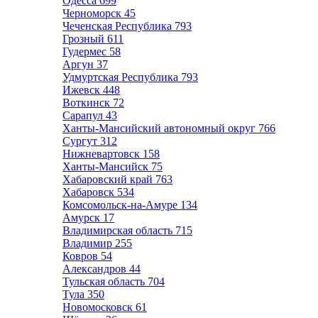
Одесса
699
Черноморск
45
Чеченская Республика
793
Грозный
611
Гудермес
58
Аргун
37
Удмуртская Республика
793
Ижевск
448
Воткинск
72
Сарапул
43
Ханты-Мансийский автономный округ
766
Сургут
312
Нижневартовск
158
Ханты-Мансийск
75
Хабаровский край
763
Хабаровск
534
Комсомольск-на-Амуре
134
Амурск
17
Владимирская область
715
Владимир
255
Ковров
54
Александров
44
Тульская область
704
Тула
350
Новомосковск
61