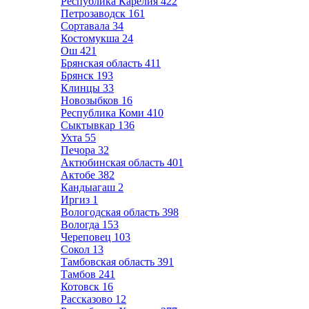
Республика Карелия
422
Петрозаводск
161
Сортавала
34
Костомукша
24
Ош
421
Брянская область
411
Брянск
193
Клинцы
33
Новозыбков
16
Республика Коми
410
Сыктывкар
136
Ухта
55
Печора
32
Актюбинская область
401
Актобе
382
Кандыагаш
2
Иргиз
1
Вологодская область
398
Вологда
153
Череповец
103
Сокол
13
Тамбовская область
391
Тамбов
241
Котовск
16
Рассказово
12