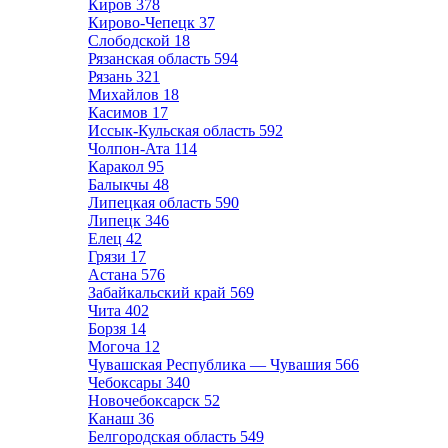
Киров
378
Кирово-Чепецк
37
Слободской
18
Рязанская область
594
Рязань
321
Михайлов
18
Касимов
17
Иссык-Кульская область
592
Чолпон-Ата
114
Каракол
95
Балыкчы
48
Липецкая область
590
Липецк
346
Елец
42
Грязи
17
Астана
576
Забайкальский край
569
Чита
402
Борзя
14
Могоча
12
Чувашская Республика — Чувашия
566
Чебоксары
340
Новочебоксарск
52
Канаш
36
Белгородская область
549