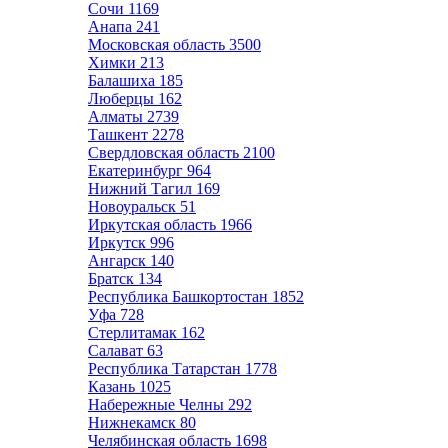
Сочи
1169
Анапа
241
Московская область
3500
Химки
213
Балашиха
185
Люберцы
162
Алматы
2739
Ташкент
2278
Свердловская область
2100
Екатеринбург
964
Нижний Тагил
169
Новоуральск
51
Иркутская область
1966
Иркутск
996
Ангарск
140
Братск
134
Республика Башкортостан
1852
Уфа
728
Стерлитамак
162
Салават
63
Республика Татарстан
1778
Казань
1025
Набережные Челны
292
Нижнекамск
80
Челябинская область
1698