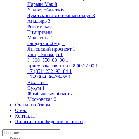
Нарьян-Мар
8
Улытау область
6
Чукотский автономный округ
3
Анадырь
3
Российская
1
Тимирязева
1
Малыгина
1
Западный обход
1
Лиговский проспект
1
улица Блюхера
1
8‒800‒550‒83‒30
1
прием заказов: пн-вс 8:00-22:00
1
+7 (351) 232‒93‒84
1
+7‒930‒036‒76‒55
1
Абхазия
1
Сухум
1
Жамбылская область
1
Московская
0
Статьи и обзоры
О нас
Контакты
Политика конфиденциальности