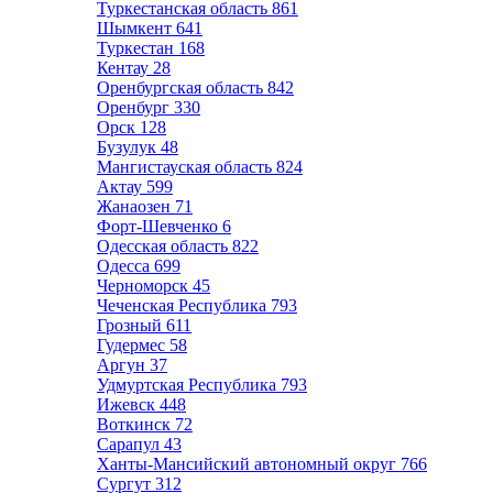
Туркестанская область
861
Шымкент
641
Туркестан
168
Кентау
28
Оренбургская область
842
Оренбург
330
Орск
128
Бузулук
48
Мангистауская область
824
Актау
599
Жанаозен
71
Форт-Шевченко
6
Одесская область
822
Одесса
699
Черноморск
45
Чеченская Республика
793
Грозный
611
Гудермес
58
Аргун
37
Удмуртская Республика
793
Ижевск
448
Воткинск
72
Сарапул
43
Ханты-Мансийский автономный округ
766
Сургут
312