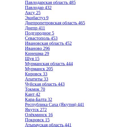
Павлодарская область
485
Павлодар
432
Аксу
25
Экибастуз
9
Днепропетровская область
465
Днепр
411
Подгородное
5
Севастополь
453
Ивановская область
452
Иваново
296
Кинешма
29
Шуя
15
Мурманская область
444
Мурманск
205
Кировск
33
Апатиты
33
Чуйская область
443
Токмок
70
Кант
42
Кара-Балта
32
Республика Саха (Якутия)
441
Якутск
272
Олёкминск
16
Покровск
15
Атырауская область
441