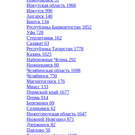
Иркутская область
1966
Иркутск
996
Ангарск
140
Братск
134
Республика Башкортостан
1852
Уфа
728
Стерлитамак
162
Салават
63
Республика Татарстан
1778
Казань
1025
Набережные Челны
292
Нижнекамск
80
Челябинская область
1698
Челябинск
750
Магнитогорск
176
Миасс
133
Пермский край
1677
Пермь
914
Березники
69
Соликамск
62
Нижегородская область
1647
Нижний Новгород
871
Дзержинск
82
Павлово
50