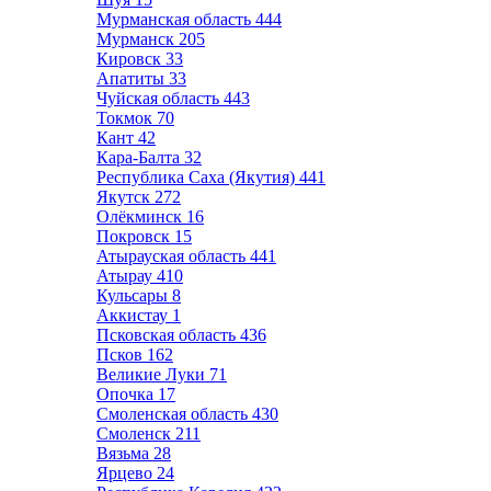
Мурманская область
444
Мурманск
205
Кировск
33
Апатиты
33
Чуйская область
443
Токмок
70
Кант
42
Кара-Балта
32
Республика Саха (Якутия)
441
Якутск
272
Олёкминск
16
Покровск
15
Атырауская область
441
Атырау
410
Кульсары
8
Аккистау
1
Псковская область
436
Псков
162
Великие Луки
71
Опочка
17
Смоленская область
430
Смоленск
211
Вязьма
28
Ярцево
24