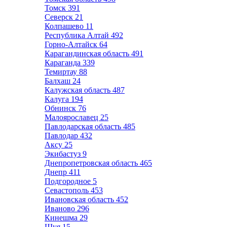
Томск
391
Северск
21
Колпашево
11
Республика Алтай
492
Горно-Алтайск
64
Карагандинская область
491
Караганда
339
Темиртау
88
Балхаш
24
Калужская область
487
Калуга
194
Обнинск
76
Малоярославец
25
Павлодарская область
485
Павлодар
432
Аксу
25
Экибастуз
9
Днепропетровская область
465
Днепр
411
Подгородное
5
Севастополь
453
Ивановская область
452
Иваново
296
Кинешма
29
Шуя
15