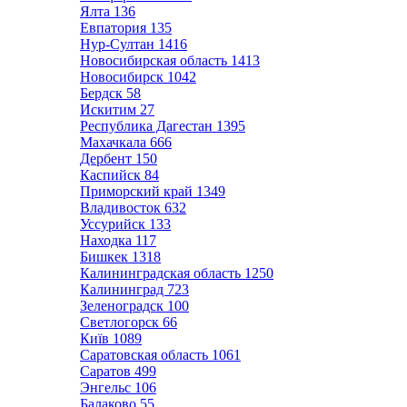
Ялта
136
Евпатория
135
Нур-Султан
1416
Новосибирская область
1413
Новосибирск
1042
Бердск
58
Искитим
27
Республика Дагестан
1395
Махачкала
666
Дербент
150
Каспийск
84
Приморский край
1349
Владивосток
632
Уссурийск
133
Находка
117
Бишкек
1318
Калининградская область
1250
Калининград
723
Зеленоградск
100
Светлогорск
66
Київ
1089
Саратовская область
1061
Саратов
499
Энгельс
106
Балаково
55