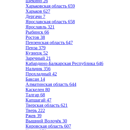
Щёкино
26
Харьковская область
659
Харьков
627
Дергачи
7
Ярославская область
658
Ярославль
321
Рыбинск
66
Ростов
38
Пензенская область
647
Пенза
379
Кузнецк
52
Заречный
21
Кабардино-Балкарская Республика
646
Нальчик
356
Прохладный
42
Баксан
14
Алматинская область
644
Каскелен
80
Талгар
68
Капшагай
47
Тверская область
621
Тверь
222
Ржев
39
Вышний Волочёк
30
Кировская область
607