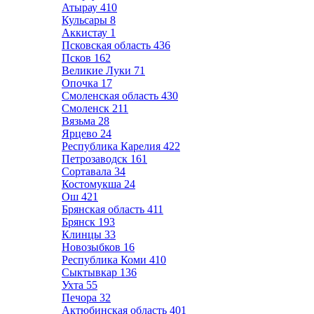
Атырау
410
Кульсары
8
Аккистау
1
Псковская область
436
Псков
162
Великие Луки
71
Опочка
17
Смоленская область
430
Смоленск
211
Вязьма
28
Ярцево
24
Республика Карелия
422
Петрозаводск
161
Сортавала
34
Костомукша
24
Ош
421
Брянская область
411
Брянск
193
Клинцы
33
Новозыбков
16
Республика Коми
410
Сыктывкар
136
Ухта
55
Печора
32
Актюбинская область
401