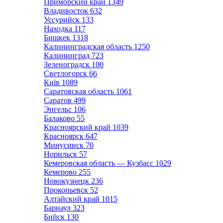
Приморский край
1349
Владивосток
632
Уссурийск
133
Находка
117
Бишкек
1318
Калининградская область
1250
Калининград
723
Зеленоградск
100
Светлогорск
66
Київ
1089
Саратовская область
1061
Саратов
499
Энгельс
106
Балаково
55
Красноярский край
1039
Красноярск
647
Минусинск
70
Норильск
57
Кемеровская область — Кузбасс
1029
Кемерово
255
Новокузнецк
236
Прокопьевск
52
Алтайский край
1015
Барнаул
323
Бийск
130