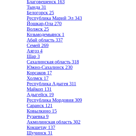
Благовещенск
163
Тында
31
Белогорск
25
Республика Марий Эл
343
Йошкар-Ола
270
Волжск
25
Козьмодемьянск
1
Абай область
337
Семей
269
Аягоз
4
Шар
3
Сахалинская область
318
Южно-Сахалинск
230
Корсаков
17
Холмск
17
Республика Адыгея
311
Майкоп
131
Адыгейск
19
Республика Мордовия
309
Саранск
121
Ковылкино
15
Рузаевка
9
Акмолинская область
302
Кокшетау
137
Щучинск
31