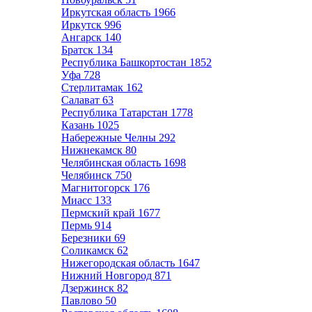
Иркутская область
1966
Иркутск
996
Ангарск
140
Братск
134
Республика Башкортостан
1852
Уфа
728
Стерлитамак
162
Салават
63
Республика Татарстан
1778
Казань
1025
Набережные Челны
292
Нижнекамск
80
Челябинская область
1698
Челябинск
750
Магнитогорск
176
Миасс
133
Пермский край
1677
Пермь
914
Березники
69
Соликамск
62
Нижегородская область
1647
Нижний Новгород
871
Дзержинск
82
Павлово
50