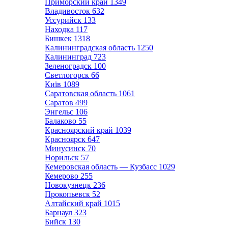
Приморский край
1349
Владивосток
632
Уссурийск
133
Находка
117
Бишкек
1318
Калининградская область
1250
Калининград
723
Зеленоградск
100
Светлогорск
66
Київ
1089
Саратовская область
1061
Саратов
499
Энгельс
106
Балаково
55
Красноярский край
1039
Красноярск
647
Минусинск
70
Норильск
57
Кемеровская область — Кузбасс
1029
Кемерово
255
Новокузнецк
236
Прокопьевск
52
Алтайский край
1015
Барнаул
323
Бийск
130