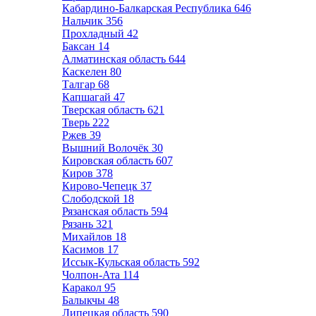
Кабардино-Балкарская Республика
646
Нальчик
356
Прохладный
42
Баксан
14
Алматинская область
644
Каскелен
80
Талгар
68
Капшагай
47
Тверская область
621
Тверь
222
Ржев
39
Вышний Волочёк
30
Кировская область
607
Киров
378
Кирово-Чепецк
37
Слободской
18
Рязанская область
594
Рязань
321
Михайлов
18
Касимов
17
Иссык-Кульская область
592
Чолпон-Ата
114
Каракол
95
Балыкчы
48
Липецкая область
590