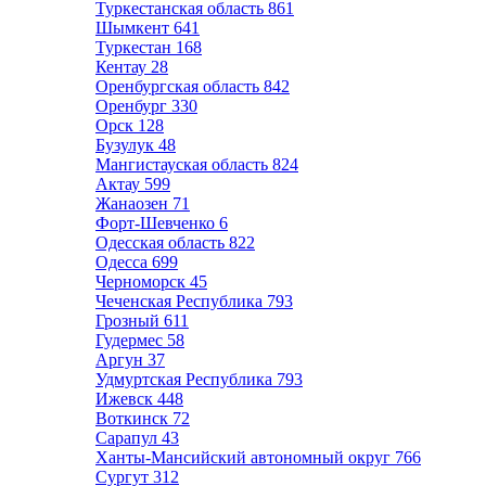
Туркестанская область
861
Шымкент
641
Туркестан
168
Кентау
28
Оренбургская область
842
Оренбург
330
Орск
128
Бузулук
48
Мангистауская область
824
Актау
599
Жанаозен
71
Форт-Шевченко
6
Одесская область
822
Одесса
699
Черноморск
45
Чеченская Республика
793
Грозный
611
Гудермес
58
Аргун
37
Удмуртская Республика
793
Ижевск
448
Воткинск
72
Сарапул
43
Ханты-Мансийский автономный округ
766
Сургут
312