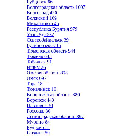
Рубцовск
66
Волгоградская область
1007
Волгоград
426
Волжский
109
Михайловка
45
Республика Бурятия
979
Улан-Удэ
632
Северобайкальск
39
Гусиноозерск
15
Тюменская область
944
Тюмень
643
Тобольск
91
Ишим
26
Омская область
898
Омск
697
Тара
18
Тюкалинск
10
Воронежская область
886
Воронеж
443
Павловск
30
Россошь
30
Ленинградская область
867
Мурино
84
Кудрово
81
Гатчина
59