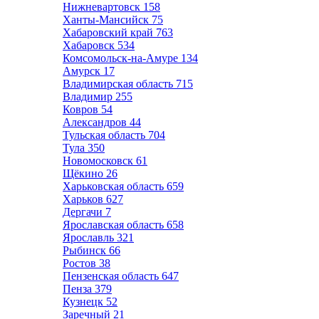
Нижневартовск
158
Ханты-Мансийск
75
Хабаровский край
763
Хабаровск
534
Комсомольск-на-Амуре
134
Амурск
17
Владимирская область
715
Владимир
255
Ковров
54
Александров
44
Тульская область
704
Тула
350
Новомосковск
61
Щёкино
26
Харьковская область
659
Харьков
627
Дергачи
7
Ярославская область
658
Ярославль
321
Рыбинск
66
Ростов
38
Пензенская область
647
Пенза
379
Кузнецк
52
Заречный
21