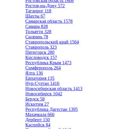
Ростовская область
1608
Ростов-на-Дону
572
Таганрог
118
Шахты
67
Самарская область
1578
Самара
828
Тольятти
328
Сызрань
78
Ставропольский край
1564
Ставрополь
323
Пятигорск
280
Кисловодск
157
Республика Крым
1473
Симферополь
264
Ялта
136
Евпатория
135
Нур-Султан
1416
Новосибирская область
1413
Новосибирск
1042
Бердск
58
Искитим
27
Республика Дагестан
1395
Махачкала
666
Дербент
150
Каспийск
84