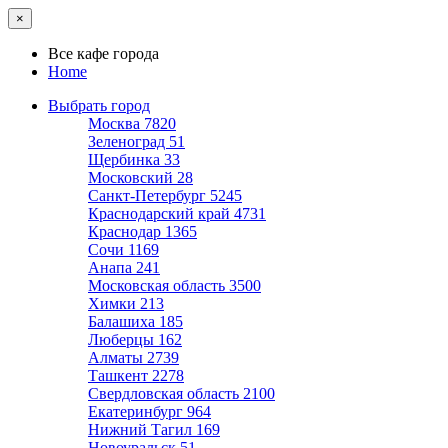
×
Все кафе города
Home
Выбрать город
Москва
7820
Зеленоград
51
Щербинка
33
Московский
28
Санкт-Петербург
5245
Краснодарский край
4731
Краснодар
1365
Сочи
1169
Анапа
241
Московская область
3500
Химки
213
Балашиха
185
Люберцы
162
Алматы
2739
Ташкент
2278
Свердловская область
2100
Екатеринбург
964
Нижний Тагил
169
Новоуральск
51