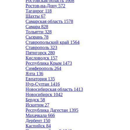
Ростовская область
1608
Ростов-на-Дону
572
Таганрог
118
Шахты
67
Самарская область
1578
Самара
828
Тольятти
328
Сызрань
78
Ставропольский край
1564
Ставрополь
323
Пятигорск
280
Кисловодск
157
Республика Крым
1473
Симферополь
264
Ялта
136
Евпатория
135
Нур-Султан
1416
Новосибирская область
1413
Новосибирск
1042
Бердск
58
Искитим
27
Республика Дагестан
1395
Махачкала
666
Дербент
150
Каспийск
84