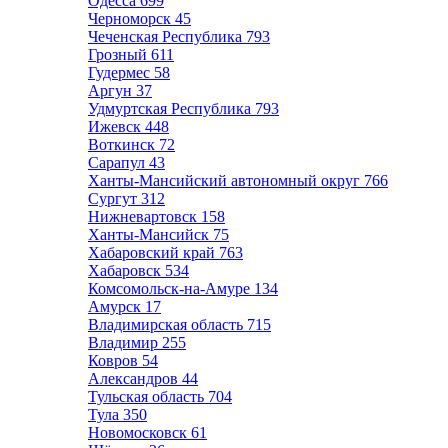
Одесса
699
Черноморск
45
Чеченская Республика
793
Грозный
611
Гудермес
58
Аргун
37
Удмуртская Республика
793
Ижевск
448
Воткинск
72
Сарапул
43
Ханты-Мансийский автономный округ
766
Сургут
312
Нижневартовск
158
Ханты-Мансийск
75
Хабаровский край
763
Хабаровск
534
Комсомольск-на-Амуре
134
Амурск
17
Владимирская область
715
Владимир
255
Ковров
54
Александров
44
Тульская область
704
Тула
350
Новомосковск
61