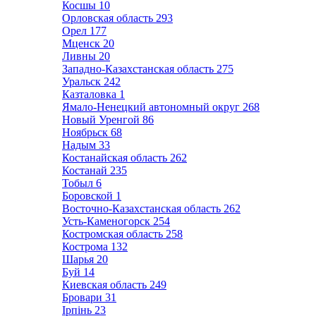
Косшы
10
Орловская область
293
Орел
177
Мценск
20
Ливны
20
Западно-Казахстанская область
275
Уральск
242
Казталовка
1
Ямало-Ненецкий автономный округ
268
Новый Уренгой
86
Ноябрьск
68
Надым
33
Костанайская область
262
Костанай
235
Тобыл
6
Боровской
1
Восточно-Казахстанская область
262
Усть-Каменогорск
254
Костромская область
258
Кострома
132
Шарья
20
Буй
14
Киевская область
249
Бровари
31
Ірпінь
23