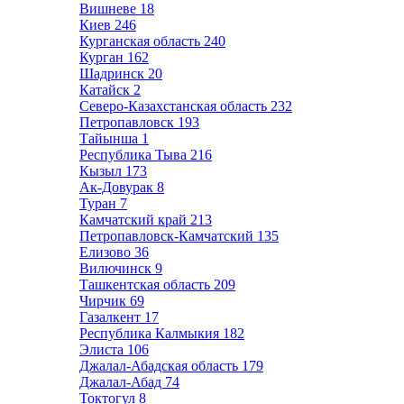
Вишневе
18
Киев
246
Курганская область
240
Курган
162
Шадринск
20
Катайск
2
Северо-Казахстанская область
232
Петропавловск
193
Тайынша
1
Республика Тыва
216
Кызыл
173
Ак-Довурак
8
Туран
7
Камчатский край
213
Петропавловск-Камчатский
135
Елизово
36
Вилючинск
9
Ташкентская область
209
Чирчик
69
Газалкент
17
Республика Калмыкия
182
Элиста
106
Джалал-Абадская область
179
Джалал-Абад
74
Токтогул
8