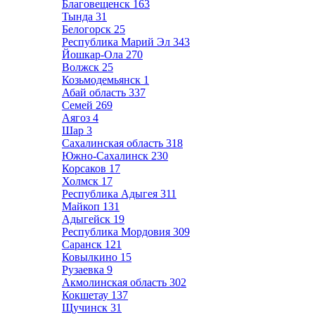
Благовещенск
163
Тында
31
Белогорск
25
Республика Марий Эл
343
Йошкар-Ола
270
Волжск
25
Козьмодемьянск
1
Абай область
337
Семей
269
Аягоз
4
Шар
3
Сахалинская область
318
Южно-Сахалинск
230
Корсаков
17
Холмск
17
Республика Адыгея
311
Майкоп
131
Адыгейск
19
Республика Мордовия
309
Саранск
121
Ковылкино
15
Рузаевка
9
Акмолинская область
302
Кокшетау
137
Щучинск
31