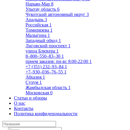
Нарьян-Мар
8
Улытау область
6
Чукотский автономный округ
3
Анадырь
3
Российская
1
Тимирязева
1
Малыгина
1
Западный обход
1
Лиговский проспект
1
улица Блюхера
1
8‒800‒550‒83‒30
1
прием заказов: пн-вс 8:00-22:00
1
+7 (351) 232‒93‒84
1
+7‒930‒036‒76‒55
1
Абхазия
1
Сухум
1
Жамбылская область
1
Московская
0
Статьи и обзоры
О нас
Контакты
Политика конфиденциальности