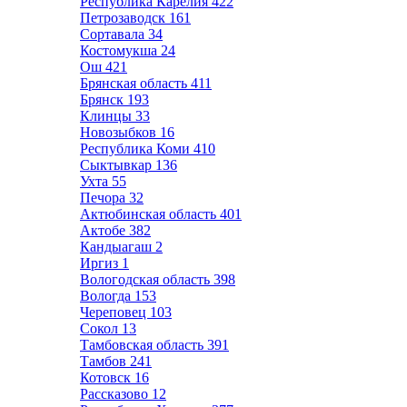
Республика Карелия
422
Петрозаводск
161
Сортавала
34
Костомукша
24
Ош
421
Брянская область
411
Брянск
193
Клинцы
33
Новозыбков
16
Республика Коми
410
Сыктывкар
136
Ухта
55
Печора
32
Актюбинская область
401
Актобе
382
Кандыагаш
2
Иргиз
1
Вологодская область
398
Вологда
153
Череповец
103
Сокол
13
Тамбовская область
391
Тамбов
241
Котовск
16
Рассказово
12