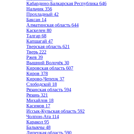
Кабардино-Балкарская Республика
646
Нальчик
356
Прохладный
42
Баксан
14
Алматинская область
644
Каскелен
80
Талгар
68
Капшагай
47
Тверская область
621
Тверь
222
Ржев
39
Вышний Волочёк
30
Кировская область
607
Киров
378
Кирово-Чепецк
37
Слободской
18
Рязанская область
594
Рязань
321
Михайлов
18
Касимов
17
Иссык-Кульская область
592
Чолпон-Ата
114
Каракол
95
Балыкчы
48
Липецкая область
590