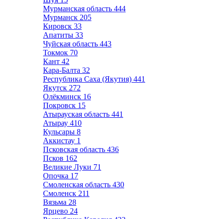
Мурманская область
444
Мурманск
205
Кировск
33
Апатиты
33
Чуйская область
443
Токмок
70
Кант
42
Кара-Балта
32
Республика Саха (Якутия)
441
Якутск
272
Олёкминск
16
Покровск
15
Атырауская область
441
Атырау
410
Кульсары
8
Аккистау
1
Псковская область
436
Псков
162
Великие Луки
71
Опочка
17
Смоленская область
430
Смоленск
211
Вязьма
28
Ярцево
24