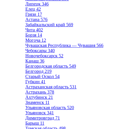
Липецк
346
Елец
42
Грязи
17
Астана
576
Забайкальский край
569
Чита
402
Борзя
14
Могоча
12
Чувашская Республика — Чувашия
566
Чебоксары
340
Новочебоксарск
52
Канаш
36
Белгородская область
549
Белгород
219
Старый Оскол
54
Губкин
41
Астраханская область
531
Астрахань
378
Ахтубинск
21
Знаменск
11
Ульяновская область
520
Ульяновск
341
Димитровград
71
Барыш
11
Томская область
498