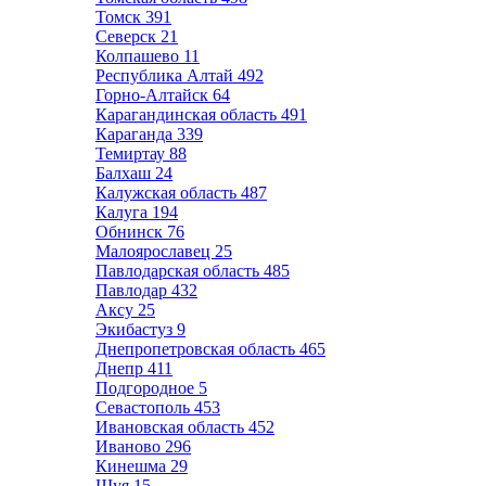
Томск
391
Северск
21
Колпашево
11
Республика Алтай
492
Горно-Алтайск
64
Карагандинская область
491
Караганда
339
Темиртау
88
Балхаш
24
Калужская область
487
Калуга
194
Обнинск
76
Малоярославец
25
Павлодарская область
485
Павлодар
432
Аксу
25
Экибастуз
9
Днепропетровская область
465
Днепр
411
Подгородное
5
Севастополь
453
Ивановская область
452
Иваново
296
Кинешма
29
Шуя
15