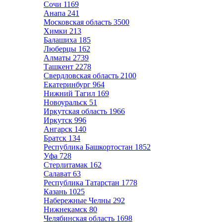
Сочи
1169
Анапа
241
Московская область
3500
Химки
213
Балашиха
185
Люберцы
162
Алматы
2739
Ташкент
2278
Свердловская область
2100
Екатеринбург
964
Нижний Тагил
169
Новоуральск
51
Иркутская область
1966
Иркутск
996
Ангарск
140
Братск
134
Республика Башкортостан
1852
Уфа
728
Стерлитамак
162
Салават
63
Республика Татарстан
1778
Казань
1025
Набережные Челны
292
Нижнекамск
80
Челябинская область
1698