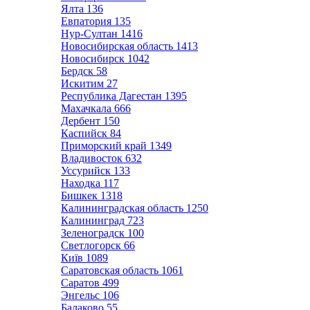
Ялта
136
Евпатория
135
Нур-Султан
1416
Новосибирская область
1413
Новосибирск
1042
Бердск
58
Искитим
27
Республика Дагестан
1395
Махачкала
666
Дербент
150
Каспийск
84
Приморский край
1349
Владивосток
632
Уссурийск
133
Находка
117
Бишкек
1318
Калининградская область
1250
Калининград
723
Зеленоградск
100
Светлогорск
66
Київ
1089
Саратовская область
1061
Саратов
499
Энгельс
106
Балаково
55