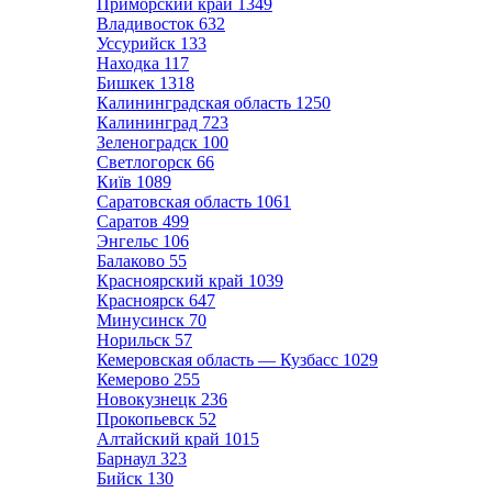
Приморский край
1349
Владивосток
632
Уссурийск
133
Находка
117
Бишкек
1318
Калининградская область
1250
Калининград
723
Зеленоградск
100
Светлогорск
66
Київ
1089
Саратовская область
1061
Саратов
499
Энгельс
106
Балаково
55
Красноярский край
1039
Красноярск
647
Минусинск
70
Норильск
57
Кемеровская область — Кузбасс
1029
Кемерово
255
Новокузнецк
236
Прокопьевск
52
Алтайский край
1015
Барнаул
323
Бийск
130