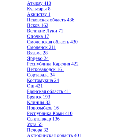
Атырау
410
Кульсары
8
Аккистау
1
Псковская область
436
Псков
162
Великие Луки
71
Опочка
17
Смоленская область
430
Смоленск
211
Вязьма
28
Ярцево
24
Республика Карелия
422
Петрозаводск
161
Сортавала
34
Костомукша
24
Ош
421
Брянская область
411
Брянск
193
Клинцы
33
Новозыбков
16
Республика Коми
410
Сыктывкар
136
Ухта
55
Печора
32
Актюбинская область
401