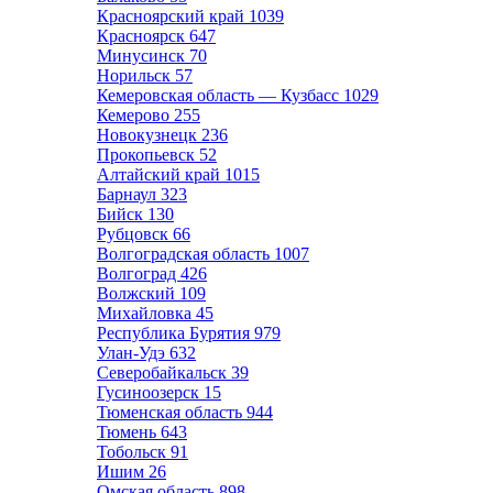
Красноярский край
1039
Красноярск
647
Минусинск
70
Норильск
57
Кемеровская область — Кузбасс
1029
Кемерово
255
Новокузнецк
236
Прокопьевск
52
Алтайский край
1015
Барнаул
323
Бийск
130
Рубцовск
66
Волгоградская область
1007
Волгоград
426
Волжский
109
Михайловка
45
Республика Бурятия
979
Улан-Удэ
632
Северобайкальск
39
Гусиноозерск
15
Тюменская область
944
Тюмень
643
Тобольск
91
Ишим
26
Омская область
898