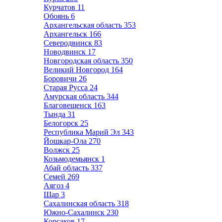
Курчатов
11
Обоянь
6
Архангельская область
353
Архангельск
166
Северодвинск
83
Новодвинск
17
Новгородская область
350
Великий Новгород
164
Боровичи
26
Старая Русса
24
Амурская область
344
Благовещенск
163
Тында
31
Белогорск
25
Республика Марий Эл
343
Йошкар-Ола
270
Волжск
25
Козьмодемьянск
1
Абай область
337
Семей
269
Аягоз
4
Шар
3
Сахалинская область
318
Южно-Сахалинск
230
Корсаков
17