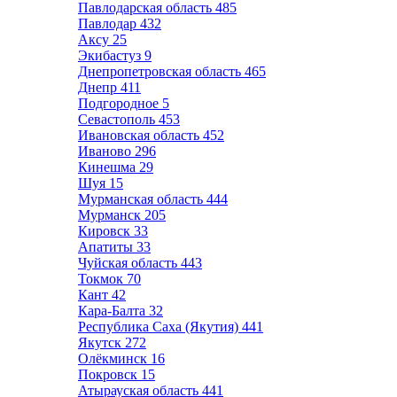
Павлодарская область
485
Павлодар
432
Аксу
25
Экибастуз
9
Днепропетровская область
465
Днепр
411
Подгородное
5
Севастополь
453
Ивановская область
452
Иваново
296
Кинешма
29
Шуя
15
Мурманская область
444
Мурманск
205
Кировск
33
Апатиты
33
Чуйская область
443
Токмок
70
Кант
42
Кара-Балта
32
Республика Саха (Якутия)
441
Якутск
272
Олёкминск
16
Покровск
15
Атырауская область
441