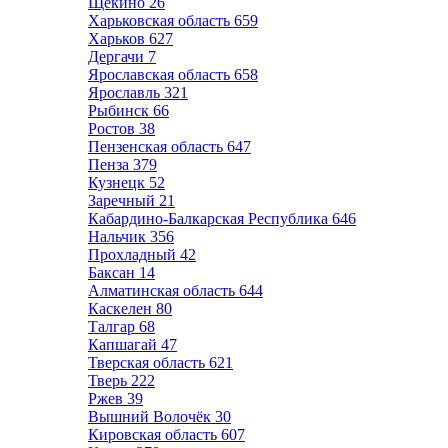
Щёкино
26
Харьковская область
659
Харьков
627
Дергачи
7
Ярославская область
658
Ярославль
321
Рыбинск
66
Ростов
38
Пензенская область
647
Пенза
379
Кузнецк
52
Заречный
21
Кабардино-Балкарская Республика
646
Нальчик
356
Прохладный
42
Баксан
14
Алматинская область
644
Каскелен
80
Талгар
68
Капшагай
47
Тверская область
621
Тверь
222
Ржев
39
Вышний Волочёк
30
Кировская область
607