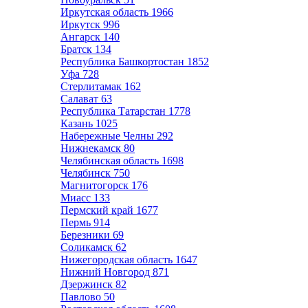
Иркутская область
1966
Иркутск
996
Ангарск
140
Братск
134
Республика Башкортостан
1852
Уфа
728
Стерлитамак
162
Салават
63
Республика Татарстан
1778
Казань
1025
Набережные Челны
292
Нижнекамск
80
Челябинская область
1698
Челябинск
750
Магнитогорск
176
Миасс
133
Пермский край
1677
Пермь
914
Березники
69
Соликамск
62
Нижегородская область
1647
Нижний Новгород
871
Дзержинск
82
Павлово
50