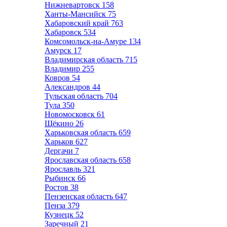
Нижневартовск
158
Ханты-Мансийск
75
Хабаровский край
763
Хабаровск
534
Комсомольск-на-Амуре
134
Амурск
17
Владимирская область
715
Владимир
255
Ковров
54
Александров
44
Тульская область
704
Тула
350
Новомосковск
61
Щёкино
26
Харьковская область
659
Харьков
627
Дергачи
7
Ярославская область
658
Ярославль
321
Рыбинск
66
Ростов
38
Пензенская область
647
Пенза
379
Кузнецк
52
Заречный
21