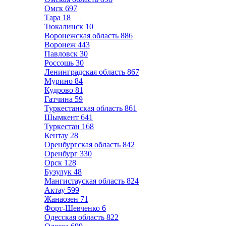
Омск
697
Тара
18
Тюкалинск
10
Воронежская область
886
Воронеж
443
Павловск
30
Россошь
30
Ленинградская область
867
Мурино
84
Кудрово
81
Гатчина
59
Туркестанская область
861
Шымкент
641
Туркестан
168
Кентау
28
Оренбургская область
842
Оренбург
330
Орск
128
Бузулук
48
Мангистауская область
824
Актау
599
Жанаозен
71
Форт-Шевченко
6
Одесская область
822