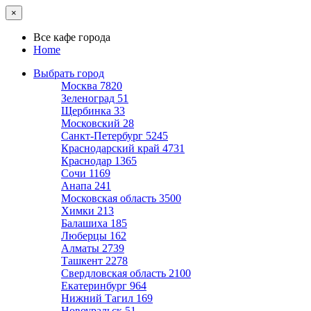
×
Все кафе города
Home
Выбрать город
Москва
7820
Зеленоград
51
Щербинка
33
Московский
28
Санкт-Петербург
5245
Краснодарский край
4731
Краснодар
1365
Сочи
1169
Анапа
241
Московская область
3500
Химки
213
Балашиха
185
Люберцы
162
Алматы
2739
Ташкент
2278
Свердловская область
2100
Екатеринбург
964
Нижний Тагил
169
Новоуральск
51