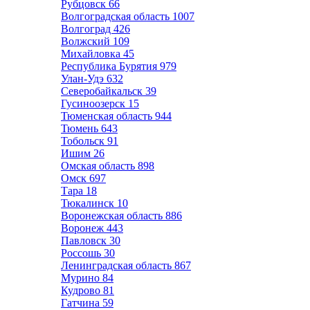
Рубцовск
66
Волгоградская область
1007
Волгоград
426
Волжский
109
Михайловка
45
Республика Бурятия
979
Улан-Удэ
632
Северобайкальск
39
Гусиноозерск
15
Тюменская область
944
Тюмень
643
Тобольск
91
Ишим
26
Омская область
898
Омск
697
Тара
18
Тюкалинск
10
Воронежская область
886
Воронеж
443
Павловск
30
Россошь
30
Ленинградская область
867
Мурино
84
Кудрово
81
Гатчина
59