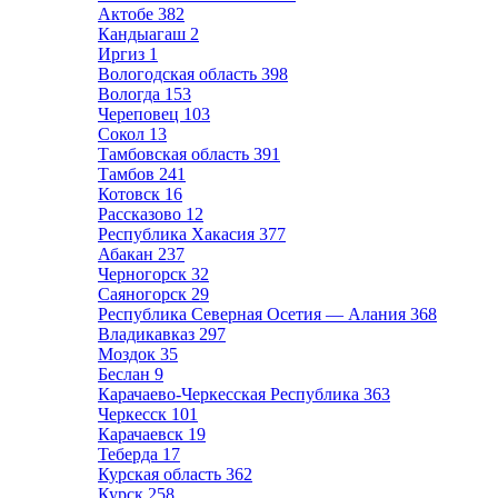
Актобе
382
Кандыагаш
2
Иргиз
1
Вологодская область
398
Вологда
153
Череповец
103
Сокол
13
Тамбовская область
391
Тамбов
241
Котовск
16
Рассказово
12
Республика Хакасия
377
Абакан
237
Черногорск
32
Саяногорск
29
Республика Северная Осетия — Алания
368
Владикавказ
297
Моздок
35
Беслан
9
Карачаево-Черкесская Республика
363
Черкесск
101
Карачаевск
19
Теберда
17
Курская область
362
Курск
258