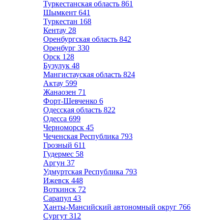
Туркестанская область
861
Шымкент
641
Туркестан
168
Кентау
28
Оренбургская область
842
Оренбург
330
Орск
128
Бузулук
48
Мангистауская область
824
Актау
599
Жанаозен
71
Форт-Шевченко
6
Одесская область
822
Одесса
699
Черноморск
45
Чеченская Республика
793
Грозный
611
Гудермес
58
Аргун
37
Удмуртская Республика
793
Ижевск
448
Воткинск
72
Сарапул
43
Ханты-Мансийский автономный округ
766
Сургут
312