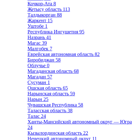
Кочкор-Ата
8
Жетысу область
113
Талдыкорган
88
Жаркент
15
Уштобе
1
Республика Ингушетия
95
Назрань
41
Магас
39
Малгобек
7
Еврейская автономная область
82
Биробиджан
58
Облучье
0
Магаданская область
68
Магадан
57
Сусуман
1
Ошская область
65
Нарынская область
59
Нарын
25
Чувашская Республика
58
Таласская область
38
Талас
24
Ханты-Мансийский автономный округ — Югра
24
Кызылординская область
22
Ненецкий автономный округ
11