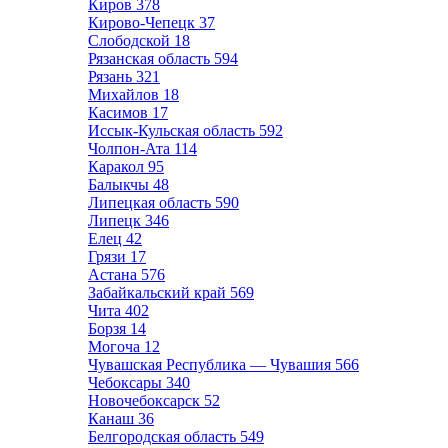
Киров
378
Кирово-Чепецк
37
Слободской
18
Рязанская область
594
Рязань
321
Михайлов
18
Касимов
17
Иссык-Кульская область
592
Чолпон-Ата
114
Каракол
95
Балыкчы
48
Липецкая область
590
Липецк
346
Елец
42
Грязи
17
Астана
576
Забайкальский край
569
Чита
402
Борзя
14
Могоча
12
Чувашская Республика — Чувашия
566
Чебоксары
340
Новочебоксарск
52
Канаш
36
Белгородская область
549