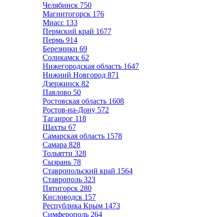
Челябинск
750
Магнитогорск
176
Миасс
133
Пермский край
1677
Пермь
914
Березники
69
Соликамск
62
Нижегородская область
1647
Нижний Новгород
871
Дзержинск
82
Павлово
50
Ростовская область
1608
Ростов-на-Дону
572
Таганрог
118
Шахты
67
Самарская область
1578
Самара
828
Тольятти
328
Сызрань
78
Ставропольский край
1564
Ставрополь
323
Пятигорск
280
Кисловодск
157
Республика Крым
1473
Симферополь
264