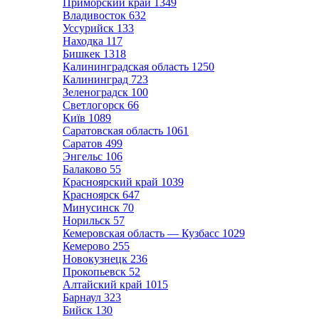
Приморский край
1349
Владивосток
632
Уссурийск
133
Находка
117
Бишкек
1318
Калининградская область
1250
Калининград
723
Зеленоградск
100
Светлогорск
66
Київ
1089
Саратовская область
1061
Саратов
499
Энгельс
106
Балаково
55
Красноярский край
1039
Красноярск
647
Минусинск
70
Норильск
57
Кемеровская область — Кузбасс
1029
Кемерово
255
Новокузнецк
236
Прокопьевск
52
Алтайский край
1015
Барнаул
323
Бийск
130