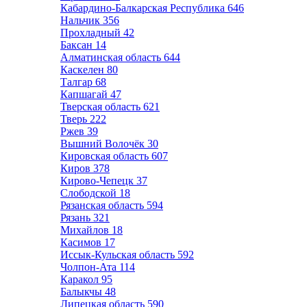
Кабардино-Балкарская Республика
646
Нальчик
356
Прохладный
42
Баксан
14
Алматинская область
644
Каскелен
80
Талгар
68
Капшагай
47
Тверская область
621
Тверь
222
Ржев
39
Вышний Волочёк
30
Кировская область
607
Киров
378
Кирово-Чепецк
37
Слободской
18
Рязанская область
594
Рязань
321
Михайлов
18
Касимов
17
Иссык-Кульская область
592
Чолпон-Ата
114
Каракол
95
Балыкчы
48
Липецкая область
590