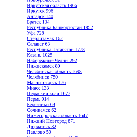
Иркутская область
1966
Иркутск
996
Ангарск
140
Братск
134
Республика Башкортостан
1852
Уфа
728
Стерлитамак
162
Салават
63
Республика Татарстан
1778
Казань
1025
Набережные Челны
292
Нижнекамск
80
Челябинская область
1698
Челябинск
750
Магнитогорск
176
Миасс
133
Пермский край
1677
Пермь
914
Березники
69
Соликамск
62
Нижегородская область
1647
Нижний Новгород
871
Дзержинск
82
Павлово
50