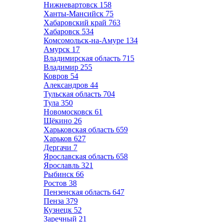
Нижневартовск
158
Ханты-Мансийск
75
Хабаровский край
763
Хабаровск
534
Комсомольск-на-Амуре
134
Амурск
17
Владимирская область
715
Владимир
255
Ковров
54
Александров
44
Тульская область
704
Тула
350
Новомосковск
61
Щёкино
26
Харьковская область
659
Харьков
627
Дергачи
7
Ярославская область
658
Ярославль
321
Рыбинск
66
Ростов
38
Пензенская область
647
Пенза
379
Кузнецк
52
Заречный
21