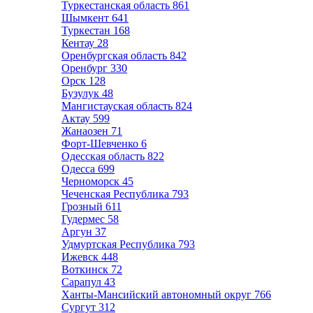
Туркестанская область
861
Шымкент
641
Туркестан
168
Кентау
28
Оренбургская область
842
Оренбург
330
Орск
128
Бузулук
48
Мангистауская область
824
Актау
599
Жанаозен
71
Форт-Шевченко
6
Одесская область
822
Одесса
699
Черноморск
45
Чеченская Республика
793
Грозный
611
Гудермес
58
Аргун
37
Удмуртская Республика
793
Ижевск
448
Воткинск
72
Сарапул
43
Ханты-Мансийский автономный округ
766
Сургут
312