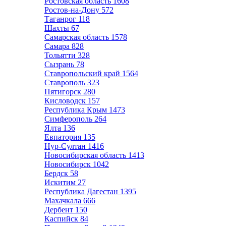
Ростовская область
1608
Ростов-на-Дону
572
Таганрог
118
Шахты
67
Самарская область
1578
Самара
828
Тольятти
328
Сызрань
78
Ставропольский край
1564
Ставрополь
323
Пятигорск
280
Кисловодск
157
Республика Крым
1473
Симферополь
264
Ялта
136
Евпатория
135
Нур-Султан
1416
Новосибирская область
1413
Новосибирск
1042
Бердск
58
Искитим
27
Республика Дагестан
1395
Махачкала
666
Дербент
150
Каспийск
84