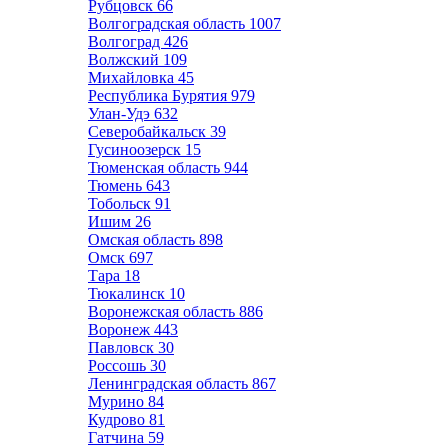
Рубцовск
66
Волгоградская область
1007
Волгоград
426
Волжский
109
Михайловка
45
Республика Бурятия
979
Улан-Удэ
632
Северобайкальск
39
Гусиноозерск
15
Тюменская область
944
Тюмень
643
Тобольск
91
Ишим
26
Омская область
898
Омск
697
Тара
18
Тюкалинск
10
Воронежская область
886
Воронеж
443
Павловск
30
Россошь
30
Ленинградская область
867
Мурино
84
Кудрово
81
Гатчина
59