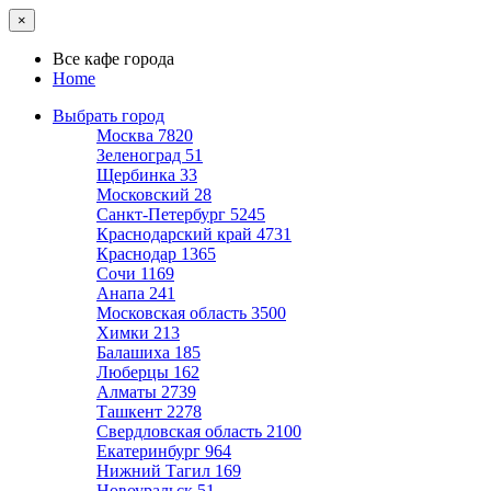
×
Все кафе города
Home
Выбрать город
Москва
7820
Зеленоград
51
Щербинка
33
Московский
28
Санкт-Петербург
5245
Краснодарский край
4731
Краснодар
1365
Сочи
1169
Анапа
241
Московская область
3500
Химки
213
Балашиха
185
Люберцы
162
Алматы
2739
Ташкент
2278
Свердловская область
2100
Екатеринбург
964
Нижний Тагил
169
Новоуральск
51