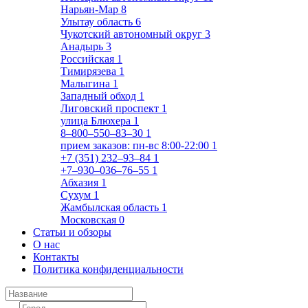
Нарьян-Мар
8
Улытау область
6
Чукотский автономный округ
3
Анадырь
3
Российская
1
Тимирязева
1
Малыгина
1
Западный обход
1
Лиговский проспект
1
улица Блюхера
1
8‒800‒550‒83‒30
1
прием заказов: пн-вс 8:00-22:00
1
+7 (351) 232‒93‒84
1
+7‒930‒036‒76‒55
1
Абхазия
1
Сухум
1
Жамбылская область
1
Московская
0
Статьи и обзоры
О нас
Контакты
Политика конфиденциальности