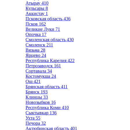
Атырау
410
Кульсары
8
Аккистау
1
Псковская область
436
Псков
162
Великие Луки
71
Опочка
17
Смоленская область
430
Смоленск
211
Вязьма
28
Ярцево
24
Республика Карелия
422
Петрозаводск
161
Сортавала
34
Костомукша
24
Ош
421
Брянская область
411
Брянск
193
Клинцы
33
Новозыбков
16
Республика Коми
410
Сыктывкар
136
Ухта
55
Печора
32
Актюбинская область
401