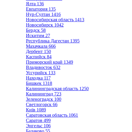
Ялта
136
Евпатория
135
Нур-Султан
1416
Новосибирская область
1413
Новосибирск
1042
Бердск
58
Искитим
27
Республика Дагестан
1395
Махачкала
666
Дербент
150
Каспийск
84
Приморский край
1349
Владивосток
632
Уссурийск
133
Находка
117
Бишкек
1318
Калининградская область
1250
Калининград
723
Зеленоградск
100
Светлогорск
66
Київ
1089
Саратовская область
1061
Саратов
499
Энгельс
106
Балаково
55