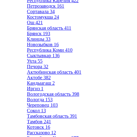
Республика Карелия
422
Петрозаводск
161
Сортавала
34
Костомукша
24
Ош
421
Брянская область
411
Брянск
193
Клинцы
33
Новозыбков
16
Республика Коми
410
Сыктывкар
136
Ухта
55
Печора
32
Актюбинская область
401
Актобе
382
Кандыагаш
2
Иргиз
1
Вологодская область
398
Вологда
153
Череповец
103
Сокол
13
Тамбовская область
391
Тамбов
241
Котовск
16
Рассказово
12