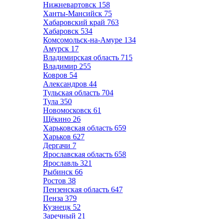
Нижневартовск
158
Ханты-Мансийск
75
Хабаровский край
763
Хабаровск
534
Комсомольск-на-Амуре
134
Амурск
17
Владимирская область
715
Владимир
255
Ковров
54
Александров
44
Тульская область
704
Тула
350
Новомосковск
61
Щёкино
26
Харьковская область
659
Харьков
627
Дергачи
7
Ярославская область
658
Ярославль
321
Рыбинск
66
Ростов
38
Пензенская область
647
Пенза
379
Кузнецк
52
Заречный
21