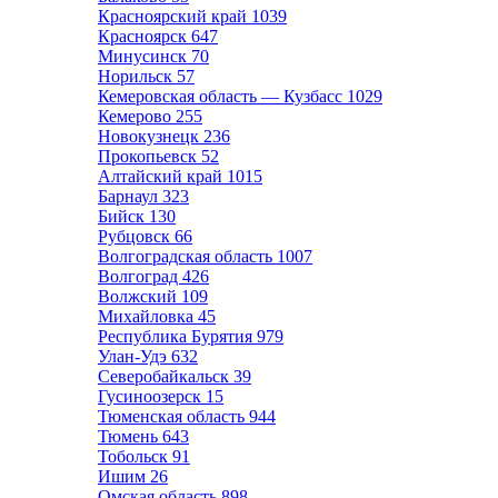
Красноярский край
1039
Красноярск
647
Минусинск
70
Норильск
57
Кемеровская область — Кузбасс
1029
Кемерово
255
Новокузнецк
236
Прокопьевск
52
Алтайский край
1015
Барнаул
323
Бийск
130
Рубцовск
66
Волгоградская область
1007
Волгоград
426
Волжский
109
Михайловка
45
Республика Бурятия
979
Улан-Удэ
632
Северобайкальск
39
Гусиноозерск
15
Тюменская область
944
Тюмень
643
Тобольск
91
Ишим
26
Омская область
898