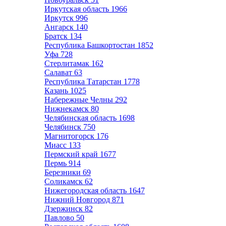
Иркутская область
1966
Иркутск
996
Ангарск
140
Братск
134
Республика Башкортостан
1852
Уфа
728
Стерлитамак
162
Салават
63
Республика Татарстан
1778
Казань
1025
Набережные Челны
292
Нижнекамск
80
Челябинская область
1698
Челябинск
750
Магнитогорск
176
Миасс
133
Пермский край
1677
Пермь
914
Березники
69
Соликамск
62
Нижегородская область
1647
Нижний Новгород
871
Дзержинск
82
Павлово
50