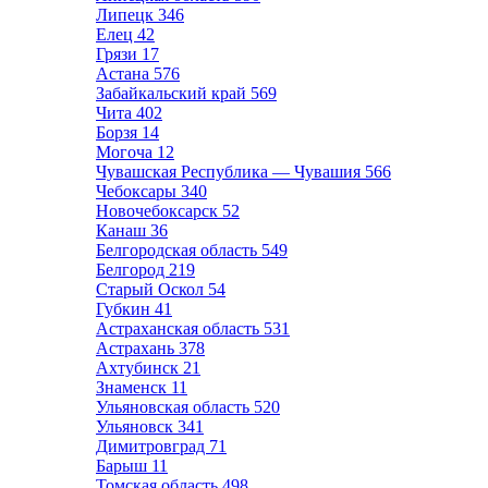
Липецк
346
Елец
42
Грязи
17
Астана
576
Забайкальский край
569
Чита
402
Борзя
14
Могоча
12
Чувашская Республика — Чувашия
566
Чебоксары
340
Новочебоксарск
52
Канаш
36
Белгородская область
549
Белгород
219
Старый Оскол
54
Губкин
41
Астраханская область
531
Астрахань
378
Ахтубинск
21
Знаменск
11
Ульяновская область
520
Ульяновск
341
Димитровград
71
Барыш
11
Томская область
498