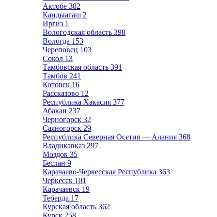
Актобе
382
Кандыагаш
2
Иргиз
1
Вологодская область
398
Вологда
153
Череповец
103
Сокол
13
Тамбовская область
391
Тамбов
241
Котовск
16
Рассказово
12
Республика Хакасия
377
Абакан
237
Черногорск
32
Саяногорск
29
Республика Северная Осетия — Алания
368
Владикавказ
297
Моздок
35
Беслан
9
Карачаево-Черкесская Республика
363
Черкесск
101
Карачаевск
19
Теберда
17
Курская область
362
Курск
258