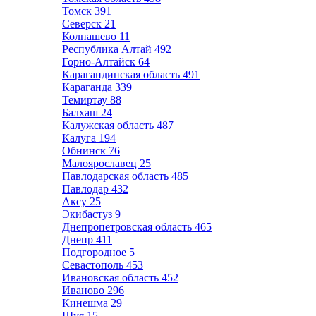
Томск
391
Северск
21
Колпашево
11
Республика Алтай
492
Горно-Алтайск
64
Карагандинская область
491
Караганда
339
Темиртау
88
Балхаш
24
Калужская область
487
Калуга
194
Обнинск
76
Малоярославец
25
Павлодарская область
485
Павлодар
432
Аксу
25
Экибастуз
9
Днепропетровская область
465
Днепр
411
Подгородное
5
Севастополь
453
Ивановская область
452
Иваново
296
Кинешма
29
Шуя
15