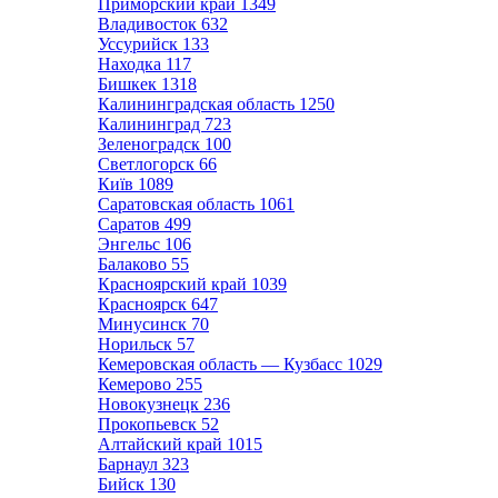
Приморский край
1349
Владивосток
632
Уссурийск
133
Находка
117
Бишкек
1318
Калининградская область
1250
Калининград
723
Зеленоградск
100
Светлогорск
66
Київ
1089
Саратовская область
1061
Саратов
499
Энгельс
106
Балаково
55
Красноярский край
1039
Красноярск
647
Минусинск
70
Норильск
57
Кемеровская область — Кузбасс
1029
Кемерово
255
Новокузнецк
236
Прокопьевск
52
Алтайский край
1015
Барнаул
323
Бийск
130