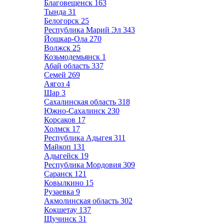
Благовещенск
163
Тында
31
Белогорск
25
Республика Марий Эл
343
Йошкар-Ола
270
Волжск
25
Козьмодемьянск
1
Абай область
337
Семей
269
Аягоз
4
Шар
3
Сахалинская область
318
Южно-Сахалинск
230
Корсаков
17
Холмск
17
Республика Адыгея
311
Майкоп
131
Адыгейск
19
Республика Мордовия
309
Саранск
121
Ковылкино
15
Рузаевка
9
Акмолинская область
302
Кокшетау
137
Щучинск
31