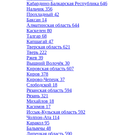
Кабардино-Балкарская Республика
646
Нальчик
356
Прохладный
42
Баксан
14
Алматинская область
644
Каскелен
80
Талгар
68
Капшагай
47
Тверская область
621
Тверь
222
Ржев
39
Вышний Волочёк
30
Кировская область
607
Киров
378
Кирово-Чепецк
37
Слободской
18
Рязанская область
594
Рязань
321
Михайлов
18
Касимов
17
Иссык-Кульская область
592
Чолпон-Ата
114
Каракол
95
Балыкчы
48
Липецкая область
590