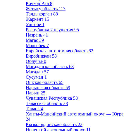
Кочкор-Ата
8
Жетысу область
113
Талдыкорган
88
Жаркент
15
Уштобе
1
Республика Ингушетия
95
Назрань
41
Магас
39
Малгобек
7
Еврейская автономная область
82
Биробиджан
58
Облучье
0
Магаданская область
68
Магадан
57
Сусуман
1
Ошская область
65
Нарынская область
59
Нарын
25
Чувашская Республика
58
Таласская область
38
Талас
24
Ханты-Мансийский автономный округ — Югра
24
Кызылординская область
22
Ненецкий автономный округ
11