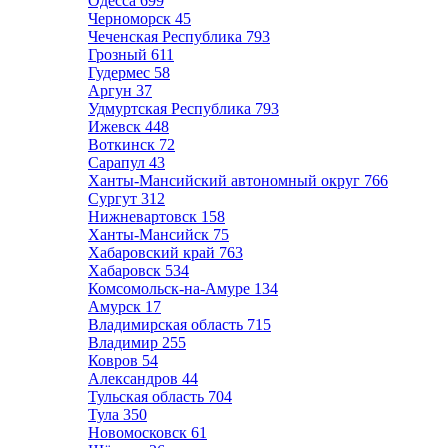
Одесса
699
Черноморск
45
Чеченская Республика
793
Грозный
611
Гудермес
58
Аргун
37
Удмуртская Республика
793
Ижевск
448
Воткинск
72
Сарапул
43
Ханты-Мансийский автономный округ
766
Сургут
312
Нижневартовск
158
Ханты-Мансийск
75
Хабаровский край
763
Хабаровск
534
Комсомольск-на-Амуре
134
Амурск
17
Владимирская область
715
Владимир
255
Ковров
54
Александров
44
Тульская область
704
Тула
350
Новомосковск
61