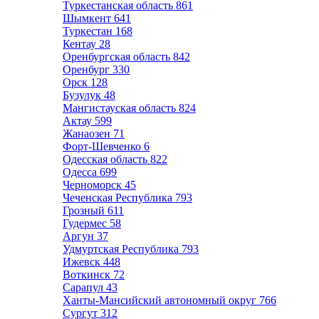
Туркестанская область
861
Шымкент
641
Туркестан
168
Кентау
28
Оренбургская область
842
Оренбург
330
Орск
128
Бузулук
48
Мангистауская область
824
Актау
599
Жанаозен
71
Форт-Шевченко
6
Одесская область
822
Одесса
699
Черноморск
45
Чеченская Республика
793
Грозный
611
Гудермес
58
Аргун
37
Удмуртская Республика
793
Ижевск
448
Воткинск
72
Сарапул
43
Ханты-Мансийский автономный округ
766
Сургут
312