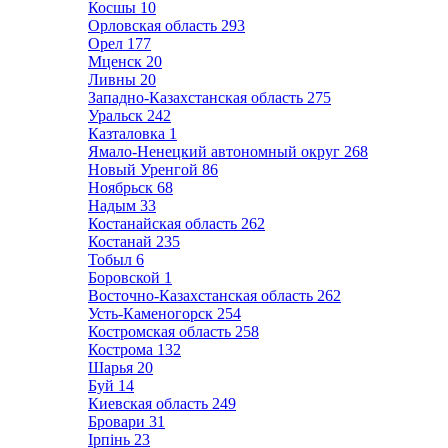
Косшы
10
Орловская область
293
Орел
177
Мценск
20
Ливны
20
Западно-Казахстанская область
275
Уральск
242
Казталовка
1
Ямало-Ненецкий автономный округ
268
Новый Уренгой
86
Ноябрьск
68
Надым
33
Костанайская область
262
Костанай
235
Тобыл
6
Боровской
1
Восточно-Казахстанская область
262
Усть-Каменогорск
254
Костромская область
258
Кострома
132
Шарья
20
Буй
14
Киевская область
249
Бровари
31
Ірпінь
23