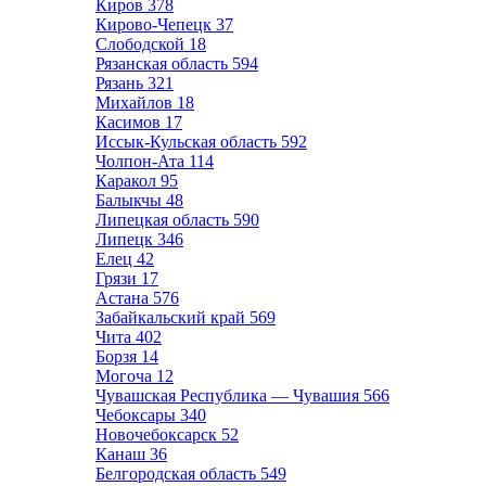
Киров
378
Кирово-Чепецк
37
Слободской
18
Рязанская область
594
Рязань
321
Михайлов
18
Касимов
17
Иссык-Кульская область
592
Чолпон-Ата
114
Каракол
95
Балыкчы
48
Липецкая область
590
Липецк
346
Елец
42
Грязи
17
Астана
576
Забайкальский край
569
Чита
402
Борзя
14
Могоча
12
Чувашская Республика — Чувашия
566
Чебоксары
340
Новочебоксарск
52
Канаш
36
Белгородская область
549