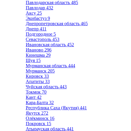
Павлодарская область
485
Павлодар
432
Аксу
25
Экибастуз
9
Днепропетровская область
465
Днепр
411
Подгородное
5
Севастополь
453
Ивановская область
452
Иваново
296
Кинешма
29
Шуя
15
Мурманская область
444
Мурманск
205
Кировск
33
Апатиты
33
Чуйская область
443
Токмок
70
Кант
42
Кара-Балта
32
Республика Саха (Якутия)
441
Якутск
272
Олёкминск
16
Покровск
15
Атырауская область
441