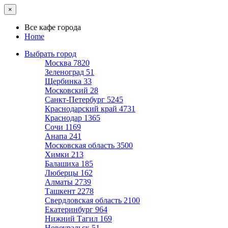
×
Все кафе города
Home
Выбрать город
Москва
7820
Зеленоград
51
Щербинка
33
Московский
28
Санкт-Петербург
5245
Краснодарский край
4731
Краснодар
1365
Сочи
1169
Анапа
241
Московская область
3500
Химки
213
Балашиха
185
Люберцы
162
Алматы
2739
Ташкент
2278
Свердловская область
2100
Екатеринбург
964
Нижний Тагил
169
Новоуральск
51