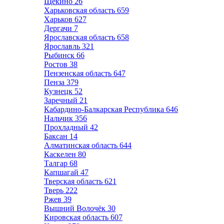
Щёкино
26
Харьковская область
659
Харьков
627
Дергачи
7
Ярославская область
658
Ярославль
321
Рыбинск
66
Ростов
38
Пензенская область
647
Пенза
379
Кузнецк
52
Заречный
21
Кабардино-Балкарская Республика
646
Нальчик
356
Прохладный
42
Баксан
14
Алматинская область
644
Каскелен
80
Талгар
68
Капшагай
47
Тверская область
621
Тверь
222
Ржев
39
Вышний Волочёк
30
Кировская область
607