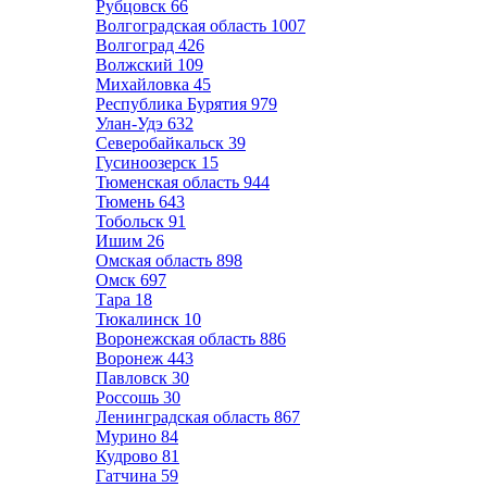
Рубцовск
66
Волгоградская область
1007
Волгоград
426
Волжский
109
Михайловка
45
Республика Бурятия
979
Улан-Удэ
632
Северобайкальск
39
Гусиноозерск
15
Тюменская область
944
Тюмень
643
Тобольск
91
Ишим
26
Омская область
898
Омск
697
Тара
18
Тюкалинск
10
Воронежская область
886
Воронеж
443
Павловск
30
Россошь
30
Ленинградская область
867
Мурино
84
Кудрово
81
Гатчина
59