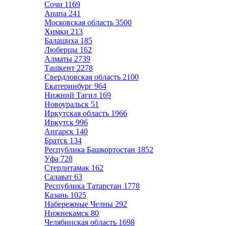
Сочи
1169
Анапа
241
Московская область
3500
Химки
213
Балашиха
185
Люберцы
162
Алматы
2739
Ташкент
2278
Свердловская область
2100
Екатеринбург
964
Нижний Тагил
169
Новоуральск
51
Иркутская область
1966
Иркутск
996
Ангарск
140
Братск
134
Республика Башкортостан
1852
Уфа
728
Стерлитамак
162
Салават
63
Республика Татарстан
1778
Казань
1025
Набережные Челны
292
Нижнекамск
80
Челябинская область
1698