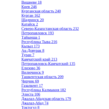
Вишневе
18
Киев
246
Курганская область
240
Курган
162
Шадринск
20
Катайск
2
Северо-Казахстанская область
232
Петропавловск
193
Тайынша
1
Республика Тыва
216
Кызыл
173
Ак-Довурак
8
Туран
7
Камчатский край
213
Петропавловск-Камчатский
135
Елизово
36
Вилючинск
9
Ташкентская область
209
Чирчик
69
Газалкент
17
Республика Калмыкия
182
Элиста
106
Джалал-Абадская область
179
Джалал-Абад
74
Токтогул
8