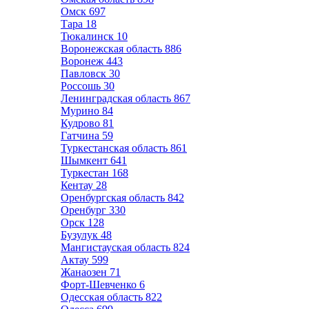
Омск
697
Тара
18
Тюкалинск
10
Воронежская область
886
Воронеж
443
Павловск
30
Россошь
30
Ленинградская область
867
Мурино
84
Кудрово
81
Гатчина
59
Туркестанская область
861
Шымкент
641
Туркестан
168
Кентау
28
Оренбургская область
842
Оренбург
330
Орск
128
Бузулук
48
Мангистауская область
824
Актау
599
Жанаозен
71
Форт-Шевченко
6
Одесская область
822