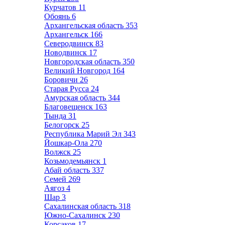
Курчатов
11
Обоянь
6
Архангельская область
353
Архангельск
166
Северодвинск
83
Новодвинск
17
Новгородская область
350
Великий Новгород
164
Боровичи
26
Старая Русса
24
Амурская область
344
Благовещенск
163
Тында
31
Белогорск
25
Республика Марий Эл
343
Йошкар-Ола
270
Волжск
25
Козьмодемьянск
1
Абай область
337
Семей
269
Аягоз
4
Шар
3
Сахалинская область
318
Южно-Сахалинск
230
Корсаков
17