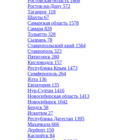
Ростовская область
1608
Ростов-на-Дону
572
Таганрог
118
Шахты
67
Самарская область
1578
Самара
828
Тольятти
328
Сызрань
78
Ставропольский край
1564
Ставрополь
323
Пятигорск
280
Кисловодск
157
Республика Крым
1473
Симферополь
264
Ялта
136
Евпатория
135
Нур-Султан
1416
Новосибирская область
1413
Новосибирск
1042
Бердск
58
Искитим
27
Республика Дагестан
1395
Махачкала
666
Дербент
150
Каспийск
84