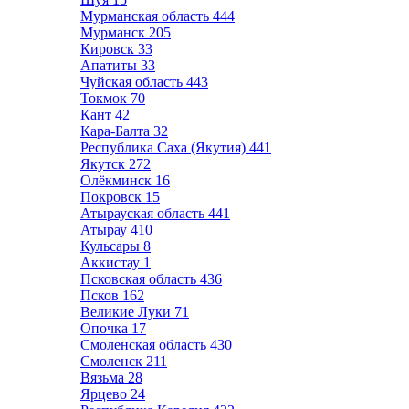
Мурманская область
444
Мурманск
205
Кировск
33
Апатиты
33
Чуйская область
443
Токмок
70
Кант
42
Кара-Балта
32
Республика Саха (Якутия)
441
Якутск
272
Олёкминск
16
Покровск
15
Атырауская область
441
Атырау
410
Кульсары
8
Аккистау
1
Псковская область
436
Псков
162
Великие Луки
71
Опочка
17
Смоленская область
430
Смоленск
211
Вязьма
28
Ярцево
24