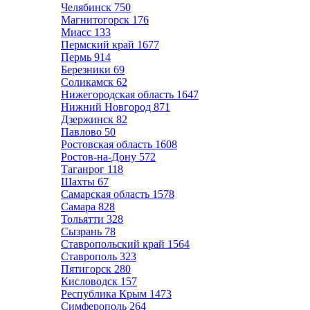
Челябинск
750
Магнитогорск
176
Миасс
133
Пермский край
1677
Пермь
914
Березники
69
Соликамск
62
Нижегородская область
1647
Нижний Новгород
871
Дзержинск
82
Павлово
50
Ростовская область
1608
Ростов-на-Дону
572
Таганрог
118
Шахты
67
Самарская область
1578
Самара
828
Тольятти
328
Сызрань
78
Ставропольский край
1564
Ставрополь
323
Пятигорск
280
Кисловодск
157
Республика Крым
1473
Симферополь
264