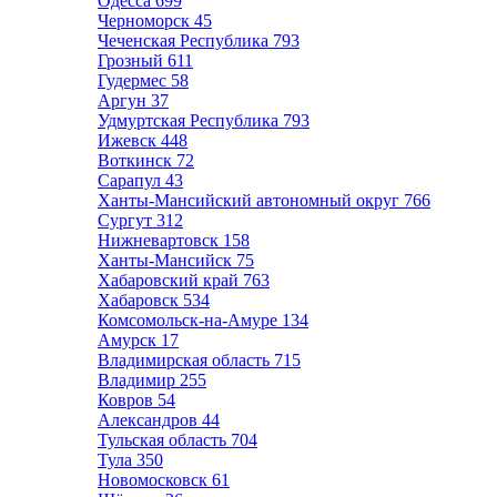
Одесса
699
Черноморск
45
Чеченская Республика
793
Грозный
611
Гудермес
58
Аргун
37
Удмуртская Республика
793
Ижевск
448
Воткинск
72
Сарапул
43
Ханты-Мансийский автономный округ
766
Сургут
312
Нижневартовск
158
Ханты-Мансийск
75
Хабаровский край
763
Хабаровск
534
Комсомольск-на-Амуре
134
Амурск
17
Владимирская область
715
Владимир
255
Ковров
54
Александров
44
Тульская область
704
Тула
350
Новомосковск
61