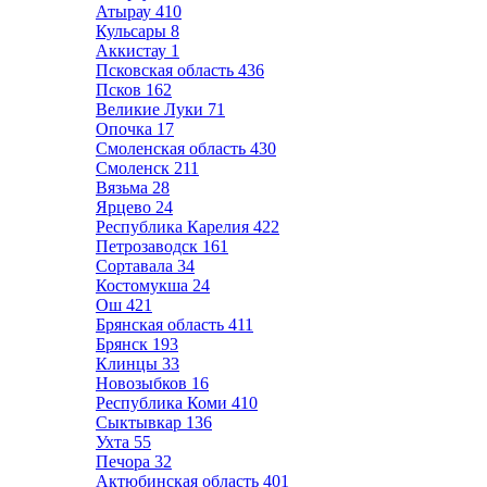
Атырау
410
Кульсары
8
Аккистау
1
Псковская область
436
Псков
162
Великие Луки
71
Опочка
17
Смоленская область
430
Смоленск
211
Вязьма
28
Ярцево
24
Республика Карелия
422
Петрозаводск
161
Сортавала
34
Костомукша
24
Ош
421
Брянская область
411
Брянск
193
Клинцы
33
Новозыбков
16
Республика Коми
410
Сыктывкар
136
Ухта
55
Печора
32
Актюбинская область
401