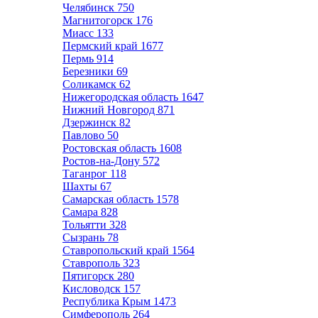
Челябинск
750
Магнитогорск
176
Миасс
133
Пермский край
1677
Пермь
914
Березники
69
Соликамск
62
Нижегородская область
1647
Нижний Новгород
871
Дзержинск
82
Павлово
50
Ростовская область
1608
Ростов-на-Дону
572
Таганрог
118
Шахты
67
Самарская область
1578
Самара
828
Тольятти
328
Сызрань
78
Ставропольский край
1564
Ставрополь
323
Пятигорск
280
Кисловодск
157
Республика Крым
1473
Симферополь
264