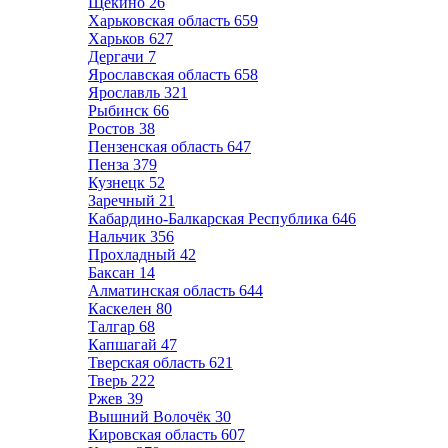
Щёкино
26
Харьковская область
659
Харьков
627
Дергачи
7
Ярославская область
658
Ярославль
321
Рыбинск
66
Ростов
38
Пензенская область
647
Пенза
379
Кузнецк
52
Заречный
21
Кабардино-Балкарская Республика
646
Нальчик
356
Прохладный
42
Баксан
14
Алматинская область
644
Каскелен
80
Талгар
68
Капшагай
47
Тверская область
621
Тверь
222
Ржев
39
Вышний Волочёк
30
Кировская область
607