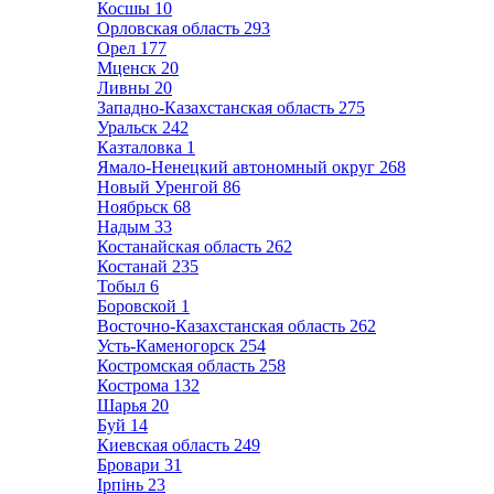
Косшы
10
Орловская область
293
Орел
177
Мценск
20
Ливны
20
Западно-Казахстанская область
275
Уральск
242
Казталовка
1
Ямало-Ненецкий автономный округ
268
Новый Уренгой
86
Ноябрьск
68
Надым
33
Костанайская область
262
Костанай
235
Тобыл
6
Боровской
1
Восточно-Казахстанская область
262
Усть-Каменогорск
254
Костромская область
258
Кострома
132
Шарья
20
Буй
14
Киевская область
249
Бровари
31
Ірпінь
23