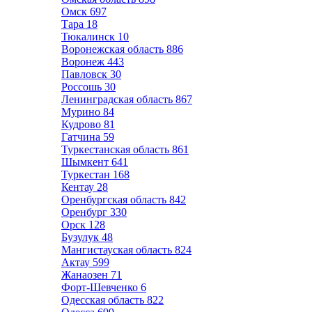
Омск
697
Тара
18
Тюкалинск
10
Воронежская область
886
Воронеж
443
Павловск
30
Россошь
30
Ленинградская область
867
Мурино
84
Кудрово
81
Гатчина
59
Туркестанская область
861
Шымкент
641
Туркестан
168
Кентау
28
Оренбургская область
842
Оренбург
330
Орск
128
Бузулук
48
Мангистауская область
824
Актау
599
Жанаозен
71
Форт-Шевченко
6
Одесская область
822