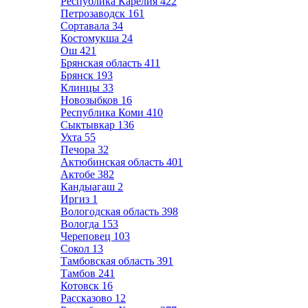
Республика Карелия
422
Петрозаводск
161
Сортавала
34
Костомукша
24
Ош
421
Брянская область
411
Брянск
193
Клинцы
33
Новозыбков
16
Республика Коми
410
Сыктывкар
136
Ухта
55
Печора
32
Актюбинская область
401
Актобе
382
Кандыагаш
2
Иргиз
1
Вологодская область
398
Вологда
153
Череповец
103
Сокол
13
Тамбовская область
391
Тамбов
241
Котовск
16
Рассказово
12