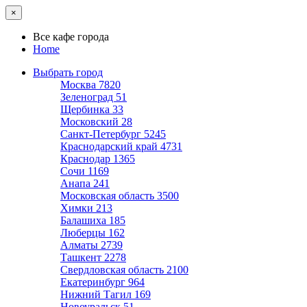
×
Все кафе города
Home
Выбрать город
Москва
7820
Зеленоград
51
Щербинка
33
Московский
28
Санкт-Петербург
5245
Краснодарский край
4731
Краснодар
1365
Сочи
1169
Анапа
241
Московская область
3500
Химки
213
Балашиха
185
Люберцы
162
Алматы
2739
Ташкент
2278
Свердловская область
2100
Екатеринбург
964
Нижний Тагил
169
Новоуральск
51