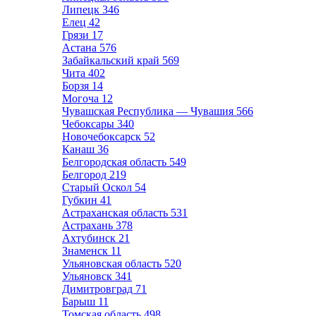
Липецк
346
Елец
42
Грязи
17
Астана
576
Забайкальский край
569
Чита
402
Борзя
14
Могоча
12
Чувашская Республика — Чувашия
566
Чебоксары
340
Новочебоксарск
52
Канаш
36
Белгородская область
549
Белгород
219
Старый Оскол
54
Губкин
41
Астраханская область
531
Астрахань
378
Ахтубинск
21
Знаменск
11
Ульяновская область
520
Ульяновск
341
Димитровград
71
Барыш
11
Томская область
498