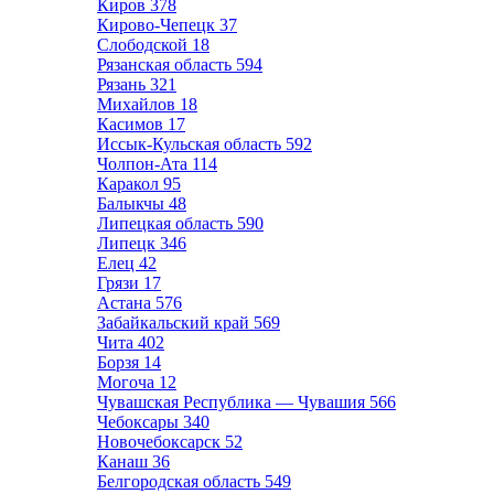
Киров
378
Кирово-Чепецк
37
Слободской
18
Рязанская область
594
Рязань
321
Михайлов
18
Касимов
17
Иссык-Кульская область
592
Чолпон-Ата
114
Каракол
95
Балыкчы
48
Липецкая область
590
Липецк
346
Елец
42
Грязи
17
Астана
576
Забайкальский край
569
Чита
402
Борзя
14
Могоча
12
Чувашская Республика — Чувашия
566
Чебоксары
340
Новочебоксарск
52
Канаш
36
Белгородская область
549