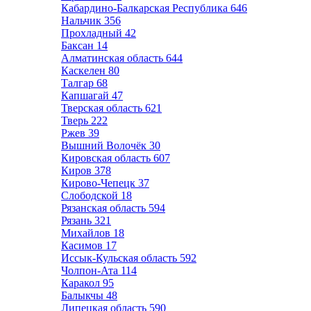
Кабардино-Балкарская Республика
646
Нальчик
356
Прохладный
42
Баксан
14
Алматинская область
644
Каскелен
80
Талгар
68
Капшагай
47
Тверская область
621
Тверь
222
Ржев
39
Вышний Волочёк
30
Кировская область
607
Киров
378
Кирово-Чепецк
37
Слободской
18
Рязанская область
594
Рязань
321
Михайлов
18
Касимов
17
Иссык-Кульская область
592
Чолпон-Ата
114
Каракол
95
Балыкчы
48
Липецкая область
590