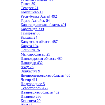
Томск
391
Северск
21
Колпашево
11
Республика Алтай
492
Горно-Алтайск
64
Карагандинская область
491
Караганда
339
Темиртау
88
Балхаш
24
Калужская область
487
Калуга
194
Обнинск
76
Малоярославец
25
Павлодарская область
485
Павлодар
432
Аксу
25
Экибастуз
9
Днепропетровская область
465
Днепр
411
Подгородное
5
Севастополь
453
Ивановская область
452
Иваново
296
Кинешма
29
Шуя
15