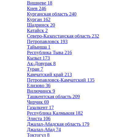
Вишневе
18
Киев
246
Курганская область
240
Курган
162
Шадринск
20
Катайск
2
Северо-Казахстанская область
232
Петропавловск
193
Тайынша
1
Республика Тыва
216
Кызыл
173
Ак-Довурак
8
Туран
7
Камчатский край
213
Петропавловск-Камчатский
135
Елизово
36
Вилючинск
9
Ташкентская область
209
Чирчик
69
Газалкент
17
Республика Калмыкия
182
Элиста
106
Джалал-Абадская область
179
Джалал-Абад
74
Токтогул
8