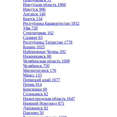
Иркутская область
1966
Иркутск
996
Ангарск
140
Братск
134
Республика Башкортостан
1852
Уфа
728
Стерлитамак
162
Салават
63
Республика Татарстан
1778
Казань
1025
Набережные Челны
292
Нижнекамск
80
Челябинская область
1698
Челябинск
750
Магнитогорск
176
Миасс
133
Пермский край
1677
Пермь
914
Березники
69
Соликамск
62
Нижегородская область
1647
Нижний Новгород
871
Дзержинск
82
Павлово
50