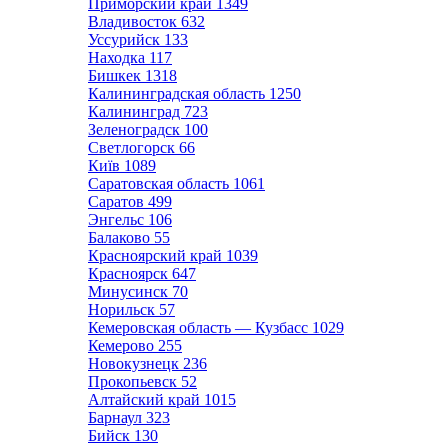
Приморский край
1349
Владивосток
632
Уссурийск
133
Находка
117
Бишкек
1318
Калининградская область
1250
Калининград
723
Зеленоградск
100
Светлогорск
66
Київ
1089
Саратовская область
1061
Саратов
499
Энгельс
106
Балаково
55
Красноярский край
1039
Красноярск
647
Минусинск
70
Норильск
57
Кемеровская область — Кузбасс
1029
Кемерово
255
Новокузнецк
236
Прокопьевск
52
Алтайский край
1015
Барнаул
323
Бийск
130