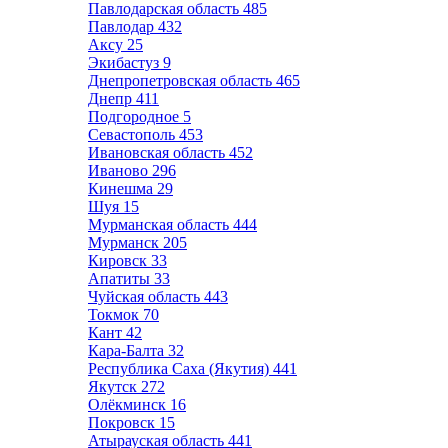
Павлодарская область
485
Павлодар
432
Аксу
25
Экибастуз
9
Днепропетровская область
465
Днепр
411
Подгородное
5
Севастополь
453
Ивановская область
452
Иваново
296
Кинешма
29
Шуя
15
Мурманская область
444
Мурманск
205
Кировск
33
Апатиты
33
Чуйская область
443
Токмок
70
Кант
42
Кара-Балта
32
Республика Саха (Якутия)
441
Якутск
272
Олёкминск
16
Покровск
15
Атырауская область
441