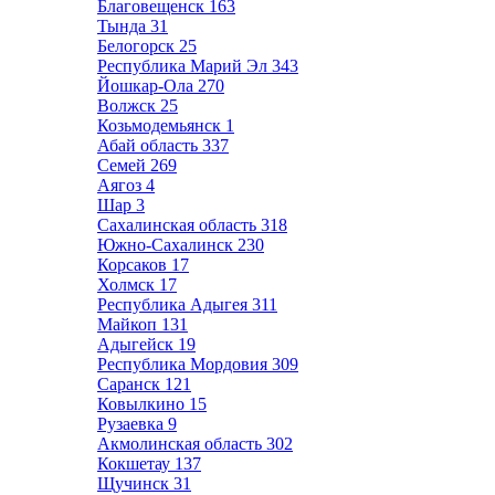
Благовещенск
163
Тында
31
Белогорск
25
Республика Марий Эл
343
Йошкар-Ола
270
Волжск
25
Козьмодемьянск
1
Абай область
337
Семей
269
Аягоз
4
Шар
3
Сахалинская область
318
Южно-Сахалинск
230
Корсаков
17
Холмск
17
Республика Адыгея
311
Майкоп
131
Адыгейск
19
Республика Мордовия
309
Саранск
121
Ковылкино
15
Рузаевка
9
Акмолинская область
302
Кокшетау
137
Щучинск
31