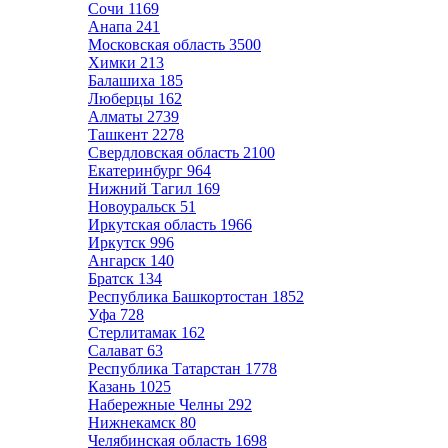
Сочи
1169
Анапа
241
Московская область
3500
Химки
213
Балашиха
185
Люберцы
162
Алматы
2739
Ташкент
2278
Свердловская область
2100
Екатеринбург
964
Нижний Тагил
169
Новоуральск
51
Иркутская область
1966
Иркутск
996
Ангарск
140
Братск
134
Республика Башкортостан
1852
Уфа
728
Стерлитамак
162
Салават
63
Республика Татарстан
1778
Казань
1025
Набережные Челны
292
Нижнекамск
80
Челябинская область
1698