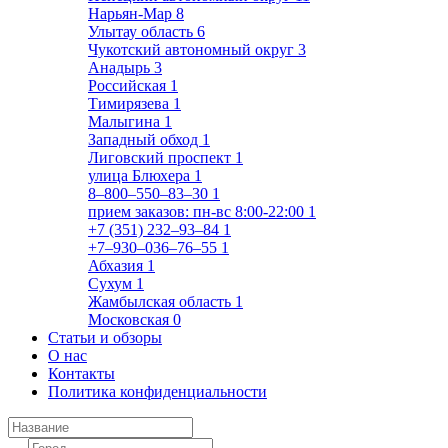
Нарьян-Мар
8
Улытау область
6
Чукотский автономный округ
3
Анадырь
3
Российская
1
Тимирязева
1
Малыгина
1
Западный обход
1
Лиговский проспект
1
улица Блюхера
1
8‒800‒550‒83‒30
1
прием заказов: пн-вс 8:00-22:00
1
+7 (351) 232‒93‒84
1
+7‒930‒036‒76‒55
1
Абхазия
1
Сухум
1
Жамбылская область
1
Московская
0
Статьи и обзоры
О нас
Контакты
Политика конфиденциальности