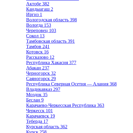
Актобе
382
Кандыагаш
2
Иргиз
1
Вологодская область
398
Вологда
153
Череповец
103
Сокол
13
Тамбовская область
391
Тамбов
241
Котовск
16
Рассказово
12
Республика Хакасия
377
Абакан
237
Черногорск
32
Саяногорск
29
Республика Северная Осетия — Алания
368
Владикавказ
297
Моздок
35
Беслан
9
Карачаево-Черкесская Республика
363
Черкесск
101
Карачаевск
19
Теберда
17
Курская область
362
Курск
258