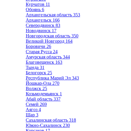
Курчатов
11
Обоянь
6
Архангельская область
353
Архангельск
166
Северодвинск
83
Новодвинск
17
Новгородская область
350
Великий Новгород
164
Боровичи
26
Старая Русса
24
Амурская область
344
Благовещенск
163
Тында
31
Белогорск
25
Республика Марий Эл
343
Йошкар-Ола
270
Волжск
25
Козьмодемьянск
1
Абай область
337
Семей
269
Аягоз
4
Шар
3
Сахалинская область
318
Южно-Сахалинск
230
Корсаков
17