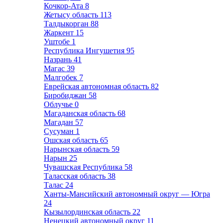
Кочкор-Ата
8
Жетысу область
113
Талдыкорган
88
Жаркент
15
Уштобе
1
Республика Ингушетия
95
Назрань
41
Магас
39
Малгобек
7
Еврейская автономная область
82
Биробиджан
58
Облучье
0
Магаданская область
68
Магадан
57
Сусуман
1
Ошская область
65
Нарынская область
59
Нарын
25
Чувашская Республика
58
Таласская область
38
Талас
24
Ханты-Мансийский автономный округ — Югра
24
Кызылординская область
22
Ненецкий автономный округ
11