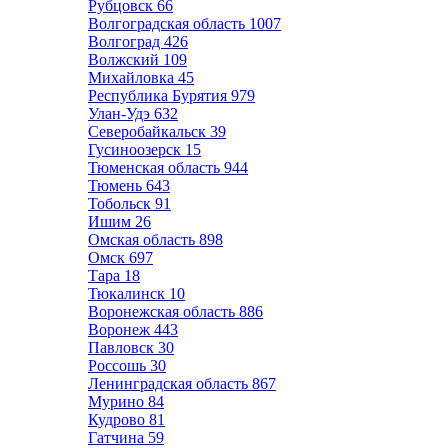
Рубцовск
66
Волгоградская область
1007
Волгоград
426
Волжский
109
Михайловка
45
Республика Бурятия
979
Улан-Удэ
632
Северобайкальск
39
Гусиноозерск
15
Тюменская область
944
Тюмень
643
Тобольск
91
Ишим
26
Омская область
898
Омск
697
Тара
18
Тюкалинск
10
Воронежская область
886
Воронеж
443
Павловск
30
Россошь
30
Ленинградская область
867
Мурино
84
Кудрово
81
Гатчина
59