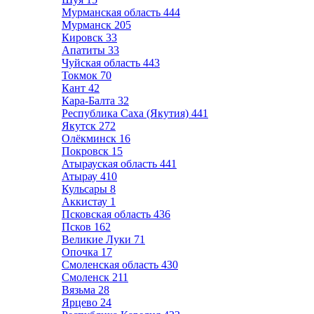
Мурманская область
444
Мурманск
205
Кировск
33
Апатиты
33
Чуйская область
443
Токмок
70
Кант
42
Кара-Балта
32
Республика Саха (Якутия)
441
Якутск
272
Олёкминск
16
Покровск
15
Атырауская область
441
Атырау
410
Кульсары
8
Аккистау
1
Псковская область
436
Псков
162
Великие Луки
71
Опочка
17
Смоленская область
430
Смоленск
211
Вязьма
28
Ярцево
24