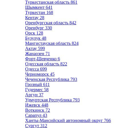
Туркестанская область
861
Шымкент
641
Туркестан
168
Кентау
28
Оренбургская область
842
Оренбург
330
Орск
128
Бузулук
48
Мангистауская область
824
Актау
599
Жанаозен
71
Форт-Шевченко
6
Одесская область
822
Одесса
699
Черноморск
45
Чеченская Республика
793
Грозный
611
Гудермес
58
Аргун
37
Удмуртская Республика
793
Ижевск
448
Воткинск
72
Сарапул
43
Ханты-Мансийский автономный округ
766
Сургут
312