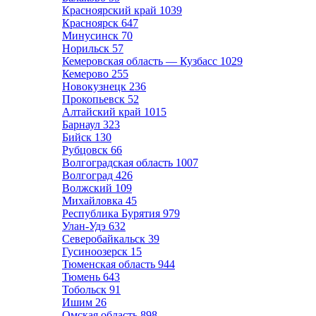
Красноярский край
1039
Красноярск
647
Минусинск
70
Норильск
57
Кемеровская область — Кузбасс
1029
Кемерово
255
Новокузнецк
236
Прокопьевск
52
Алтайский край
1015
Барнаул
323
Бийск
130
Рубцовск
66
Волгоградская область
1007
Волгоград
426
Волжский
109
Михайловка
45
Республика Бурятия
979
Улан-Удэ
632
Северобайкальск
39
Гусиноозерск
15
Тюменская область
944
Тюмень
643
Тобольск
91
Ишим
26
Омская область
898