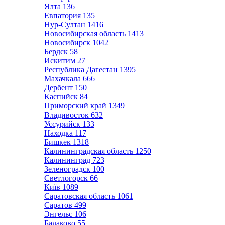
Ялта
136
Евпатория
135
Нур-Султан
1416
Новосибирская область
1413
Новосибирск
1042
Бердск
58
Искитим
27
Республика Дагестан
1395
Махачкала
666
Дербент
150
Каспийск
84
Приморский край
1349
Владивосток
632
Уссурийск
133
Находка
117
Бишкек
1318
Калининградская область
1250
Калининград
723
Зеленоградск
100
Светлогорск
66
Київ
1089
Саратовская область
1061
Саратов
499
Энгельс
106
Балаково
55