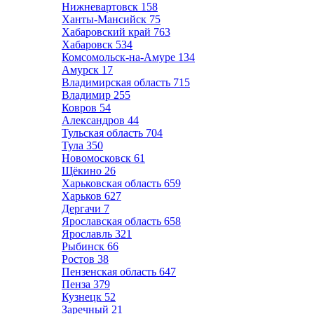
Нижневартовск
158
Ханты-Мансийск
75
Хабаровский край
763
Хабаровск
534
Комсомольск-на-Амуре
134
Амурск
17
Владимирская область
715
Владимир
255
Ковров
54
Александров
44
Тульская область
704
Тула
350
Новомосковск
61
Щёкино
26
Харьковская область
659
Харьков
627
Дергачи
7
Ярославская область
658
Ярославль
321
Рыбинск
66
Ростов
38
Пензенская область
647
Пенза
379
Кузнецк
52
Заречный
21