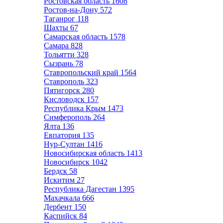
Ростовская область
1608
Ростов-на-Дону
572
Таганрог
118
Шахты
67
Самарская область
1578
Самара
828
Тольятти
328
Сызрань
78
Ставропольский край
1564
Ставрополь
323
Пятигорск
280
Кисловодск
157
Республика Крым
1473
Симферополь
264
Ялта
136
Евпатория
135
Нур-Султан
1416
Новосибирская область
1413
Новосибирск
1042
Бердск
58
Искитим
27
Республика Дагестан
1395
Махачкала
666
Дербент
150
Каспийск
84