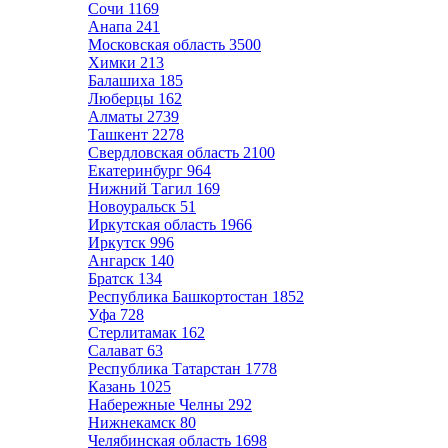
Сочи
1169
Анапа
241
Московская область
3500
Химки
213
Балашиха
185
Люберцы
162
Алматы
2739
Ташкент
2278
Свердловская область
2100
Екатеринбург
964
Нижний Тагил
169
Новоуральск
51
Иркутская область
1966
Иркутск
996
Ангарск
140
Братск
134
Республика Башкортостан
1852
Уфа
728
Стерлитамак
162
Салават
63
Республика Татарстан
1778
Казань
1025
Набережные Челны
292
Нижнекамск
80
Челябинская область
1698