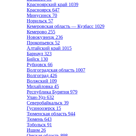
Красноярский край
1039
Красноярск
647
Минусинск
70
Норильск
57
Кемеровская область — Кузбасс
1029
Кемерово
255
Новокузнецк
236
Прокопьевск
52
Алтайский край
1015
Барнаул
323
Бийск
130
Рубцовск
66
Волгоградская область
1007
Волгоград
426
Волжский
109
Михайловка
45
Республика Бурятия
979
Улан-Удэ
632
Северобайкальск
39
Гусиноозерск
15
Тюменская область
944
Тюмень
643
Тобольск
91
Ишим
26
Омская область
898