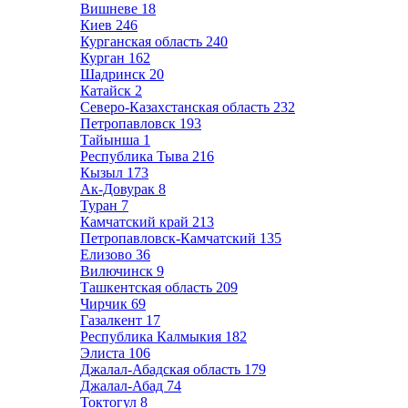
Вишневе
18
Киев
246
Курганская область
240
Курган
162
Шадринск
20
Катайск
2
Северо-Казахстанская область
232
Петропавловск
193
Тайынша
1
Республика Тыва
216
Кызыл
173
Ак-Довурак
8
Туран
7
Камчатский край
213
Петропавловск-Камчатский
135
Елизово
36
Вилючинск
9
Ташкентская область
209
Чирчик
69
Газалкент
17
Республика Калмыкия
182
Элиста
106
Джалал-Абадская область
179
Джалал-Абад
74
Токтогул
8