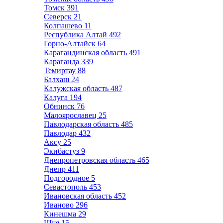
Томск
391
Северск
21
Колпашево
11
Республика Алтай
492
Горно-Алтайск
64
Карагандинская область
491
Караганда
339
Темиртау
88
Балхаш
24
Калужская область
487
Калуга
194
Обнинск
76
Малоярославец
25
Павлодарская область
485
Павлодар
432
Аксу
25
Экибастуз
9
Днепропетровская область
465
Днепр
411
Подгородное
5
Севастополь
453
Ивановская область
452
Иваново
296
Кинешма
29
Шуя
15