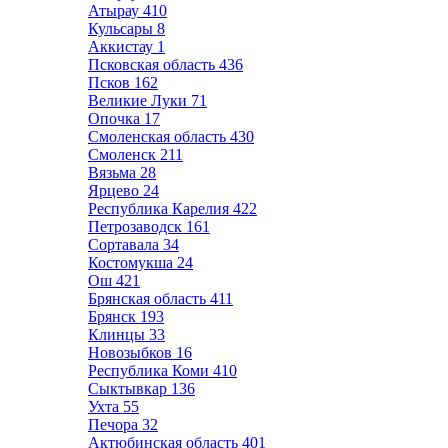
Атырау
410
Кульсары
8
Аккистау
1
Псковская область
436
Псков
162
Великие Луки
71
Опочка
17
Смоленская область
430
Смоленск
211
Вязьма
28
Ярцево
24
Республика Карелия
422
Петрозаводск
161
Сортавала
34
Костомукша
24
Ош
421
Брянская область
411
Брянск
193
Клинцы
33
Новозыбков
16
Республика Коми
410
Сыктывкар
136
Ухта
55
Печора
32
Актюбинская область
401