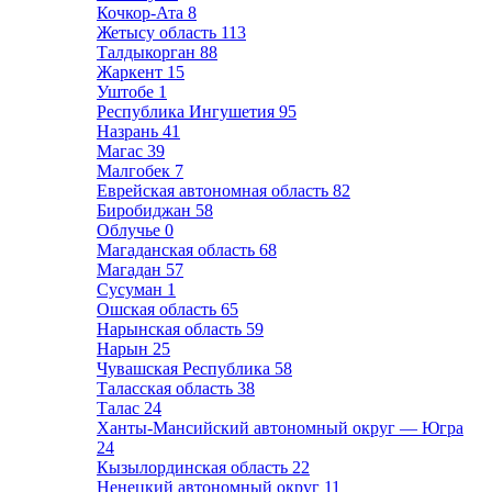
Кочкор-Ата
8
Жетысу область
113
Талдыкорган
88
Жаркент
15
Уштобе
1
Республика Ингушетия
95
Назрань
41
Магас
39
Малгобек
7
Еврейская автономная область
82
Биробиджан
58
Облучье
0
Магаданская область
68
Магадан
57
Сусуман
1
Ошская область
65
Нарынская область
59
Нарын
25
Чувашская Республика
58
Таласская область
38
Талас
24
Ханты-Мансийский автономный округ — Югра
24
Кызылординская область
22
Ненецкий автономный округ
11