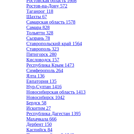
Ростовская область
1608
Ростов-на-Дону
572
Таганрог
118
Шахты
67
Самарская область
1578
Самара
828
Тольятти
328
Сызрань
78
Ставропольский край
1564
Ставрополь
323
Пятигорск
280
Кисловодск
157
Республика Крым
1473
Симферополь
264
Ялта
136
Евпатория
135
Нур-Султан
1416
Новосибирская область
1413
Новосибирск
1042
Бердск
58
Искитим
27
Республика Дагестан
1395
Махачкала
666
Дербент
150
Каспийск
84