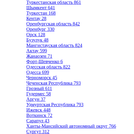
Туркестанская область
861
Шымкент
641
Туркестан
168
Кентау
28
Оренбургская область
842
Оренбург
330
Орск
128
Бузулук
48
Мангистауская область
824
Актау
599
Жанаозен
71
Форт-Шевченко
6
Одесская область
822
Одесса
699
Черноморск
45
Чеченская Республика
793
Грозный
611
Гудермес
58
Аргун
37
Удмуртская Республика
793
Ижевск
448
Воткинск
72
Сарапул
43
Ханты-Мансийский автономный округ
766
Сургут
312