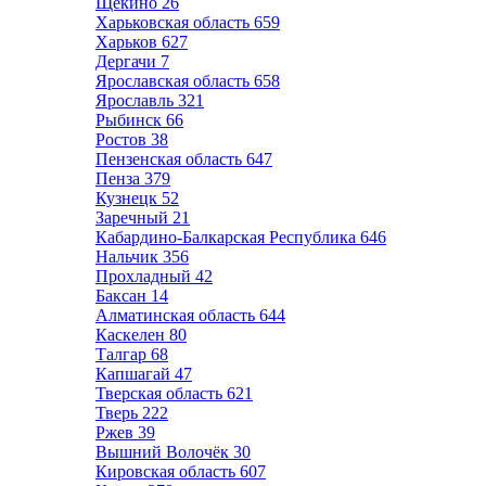
Щёкино
26
Харьковская область
659
Харьков
627
Дергачи
7
Ярославская область
658
Ярославль
321
Рыбинск
66
Ростов
38
Пензенская область
647
Пенза
379
Кузнецк
52
Заречный
21
Кабардино-Балкарская Республика
646
Нальчик
356
Прохладный
42
Баксан
14
Алматинская область
644
Каскелен
80
Талгар
68
Капшагай
47
Тверская область
621
Тверь
222
Ржев
39
Вышний Волочёк
30
Кировская область
607