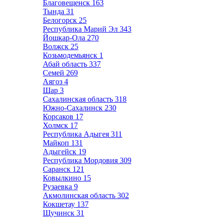
Благовещенск
163
Тында
31
Белогорск
25
Республика Марий Эл
343
Йошкар-Ола
270
Волжск
25
Козьмодемьянск
1
Абай область
337
Семей
269
Аягоз
4
Шар
3
Сахалинская область
318
Южно-Сахалинск
230
Корсаков
17
Холмск
17
Республика Адыгея
311
Майкоп
131
Адыгейск
19
Республика Мордовия
309
Саранск
121
Ковылкино
15
Рузаевка
9
Акмолинская область
302
Кокшетау
137
Щучинск
31