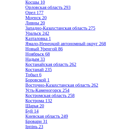
Косшы
10
Орловская область
293
Орел
177
Мценск
20
Ливны
20
Западно-Казахстанская область
275
Уральск
242
Казталовка
1
Ямало-Ненецкий автономный округ
268
Новый Уренгой
86
Ноябрьск
68
Надым
33
Костанайская область
262
Костанай
235
Тобыл
6
Боровской
1
Восточно-Казахстанская область
262
Усть-Каменогорск
254
Костромская область
258
Кострома
132
Шарья
20
Буй
14
Киевская область
249
Бровари
31
Ірпінь
23