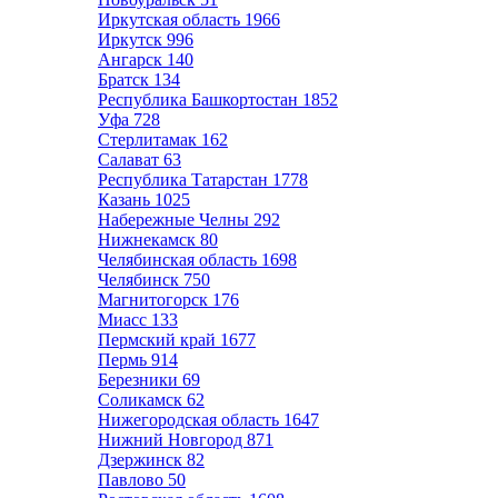
Иркутская область
1966
Иркутск
996
Ангарск
140
Братск
134
Республика Башкортостан
1852
Уфа
728
Стерлитамак
162
Салават
63
Республика Татарстан
1778
Казань
1025
Набережные Челны
292
Нижнекамск
80
Челябинская область
1698
Челябинск
750
Магнитогорск
176
Миасс
133
Пермский край
1677
Пермь
914
Березники
69
Соликамск
62
Нижегородская область
1647
Нижний Новгород
871
Дзержинск
82
Павлово
50