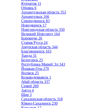
Курчатов
11
Обоянь
6
Архангельская область
353
Архангельск
166
Северодвинск
83
Новодвинск
17
Новгородская область
350
Великий Новгород
164
Боровичи
26
Старая Русса
24
Амурская область
344
Благовещенск
163
Тында
31
Белогорск
25
Республика Марий Эл
343
Йошкар-Ола
270
Волжск
25
Козьмодемьянск
1
Абай область
337
Семей
269
Аягоз
4
Шар
3
Сахалинская область
318
Южно-Сахалинск
230
Корсаков
17