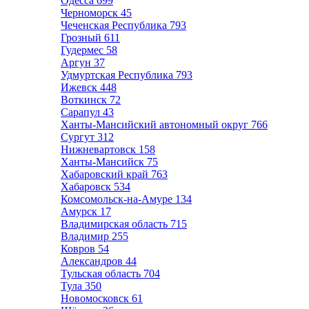
Одесса
699
Черноморск
45
Чеченская Республика
793
Грозный
611
Гудермес
58
Аргун
37
Удмуртская Республика
793
Ижевск
448
Воткинск
72
Сарапул
43
Ханты-Мансийский автономный округ
766
Сургут
312
Нижневартовск
158
Ханты-Мансийск
75
Хабаровский край
763
Хабаровск
534
Комсомольск-на-Амуре
134
Амурск
17
Владимирская область
715
Владимир
255
Ковров
54
Александров
44
Тульская область
704
Тула
350
Новомосковск
61