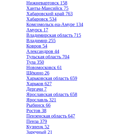
Нижневартовск
158
Ханты-Мансийск
75
Хабаровский край
763
Хабаровск
534
Комсомольск-на-Амуре
134
Амурск
17
Владимирская область
715
Владимир
255
Ковров
54
Александров
44
Тульская область
704
Тула
350
Новомосковск
61
Щёкино
26
Харьковская область
659
Харьков
627
Дергачи
7
Ярославская область
658
Ярославль
321
Рыбинск
66
Ростов
38
Пензенская область
647
Пенза
379
Кузнецк
52
Заречный
21