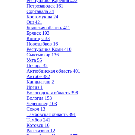
Республика Карелия
422
Петрозаводск
161
Сортавала
34
Костомукша
24
Ош
421
Брянская область
411
Брянск
193
Клинцы
33
Новозыбков
16
Республика Коми
410
Сыктывкар
136
Ухта
55
Печора
32
Актюбинская область
401
Актобе
382
Кандыагаш
2
Иргиз
1
Вологодская область
398
Вологда
153
Череповец
103
Сокол
13
Тамбовская область
391
Тамбов
241
Котовск
16
Рассказово
12