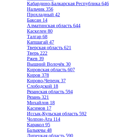
Кабардино-Балкарская Республика
646
Нальчик
356
Прохладный
42
Баксан
14
Алматинская область
644
Каскелен
80
Талгар
68
Капшагай
47
Тверская область
621
Тверь
222
Ржев
39
Вышний Волочёк
30
Кировская область
607
Киров
378
Кирово-Чепецк
37
Слободской
18
Рязанская область
594
Рязань
321
Михайлов
18
Касимов
17
Иссык-Кульская область
592
Чолпон-Ата
114
Каракол
95
Балыкчы
48
Липецкая область
590