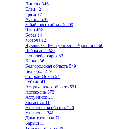
Липецк
346
Елец
42
Грязи
17
Астана
576
Забайкальский край
569
Чита
402
Борзя
14
Могоча
12
Чувашская Республика — Чувашия
566
Чебоксары
340
Новочебоксарск
52
Канаш
36
Белгородская область
549
Белгород
219
Старый Оскол
54
Губкин
41
Астраханская область
531
Астрахань
378
Ахтубинск
21
Знаменск
11
Ульяновская область
520
Ульяновск
341
Димитровград
71
Барыш
11
Томская область
498