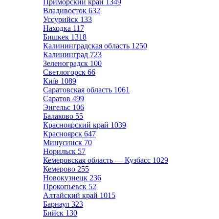
Приморский край
1349
Владивосток
632
Уссурийск
133
Находка
117
Бишкек
1318
Калининградская область
1250
Калининград
723
Зеленоградск
100
Светлогорск
66
Київ
1089
Саратовская область
1061
Саратов
499
Энгельс
106
Балаково
55
Красноярский край
1039
Красноярск
647
Минусинск
70
Норильск
57
Кемеровская область — Кузбасс
1029
Кемерово
255
Новокузнецк
236
Прокопьевск
52
Алтайский край
1015
Барнаул
323
Бийск
130