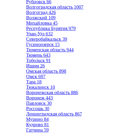
Рубцовск
66
Волгоградская область
1007
Волгоград
426
Волжский
109
Михайловка
45
Республика Бурятия
979
Улан-Удэ
632
Северобайкальск
39
Гусиноозерск
15
Тюменская область
944
Тюмень
643
Тобольск
91
Ишим
26
Омская область
898
Омск
697
Тара
18
Тюкалинск
10
Воронежская область
886
Воронеж
443
Павловск
30
Россошь
30
Ленинградская область
867
Мурино
84
Кудрово
81
Гатчина
59