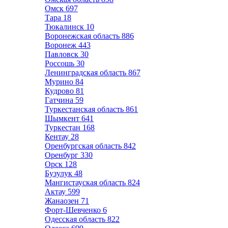
Омск
697
Тара
18
Тюкалинск
10
Воронежская область
886
Воронеж
443
Павловск
30
Россошь
30
Ленинградская область
867
Мурино
84
Кудрово
81
Гатчина
59
Туркестанская область
861
Шымкент
641
Туркестан
168
Кентау
28
Оренбургская область
842
Оренбург
330
Орск
128
Бузулук
48
Мангистауская область
824
Актау
599
Жанаозен
71
Форт-Шевченко
6
Одесская область
822