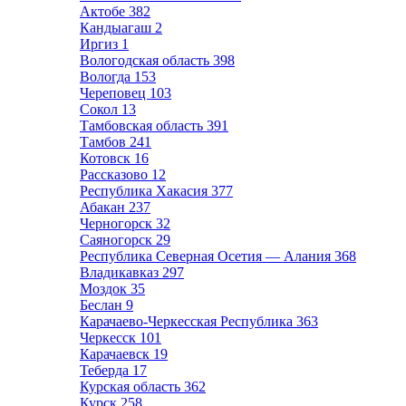
Актобе
382
Кандыагаш
2
Иргиз
1
Вологодская область
398
Вологда
153
Череповец
103
Сокол
13
Тамбовская область
391
Тамбов
241
Котовск
16
Рассказово
12
Республика Хакасия
377
Абакан
237
Черногорск
32
Саяногорск
29
Республика Северная Осетия — Алания
368
Владикавказ
297
Моздок
35
Беслан
9
Карачаево-Черкесская Республика
363
Черкесск
101
Карачаевск
19
Теберда
17
Курская область
362
Курск
258