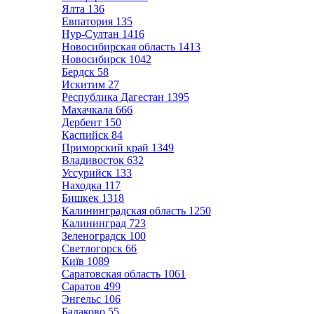
Ялта
136
Евпатория
135
Нур-Султан
1416
Новосибирская область
1413
Новосибирск
1042
Бердск
58
Искитим
27
Республика Дагестан
1395
Махачкала
666
Дербент
150
Каспийск
84
Приморский край
1349
Владивосток
632
Уссурийск
133
Находка
117
Бишкек
1318
Калининградская область
1250
Калининград
723
Зеленоградск
100
Светлогорск
66
Київ
1089
Саратовская область
1061
Саратов
499
Энгельс
106
Балаково
55