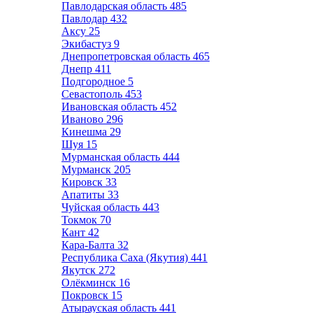
Павлодарская область
485
Павлодар
432
Аксу
25
Экибастуз
9
Днепропетровская область
465
Днепр
411
Подгородное
5
Севастополь
453
Ивановская область
452
Иваново
296
Кинешма
29
Шуя
15
Мурманская область
444
Мурманск
205
Кировск
33
Апатиты
33
Чуйская область
443
Токмок
70
Кант
42
Кара-Балта
32
Республика Саха (Якутия)
441
Якутск
272
Олёкминск
16
Покровск
15
Атырауская область
441