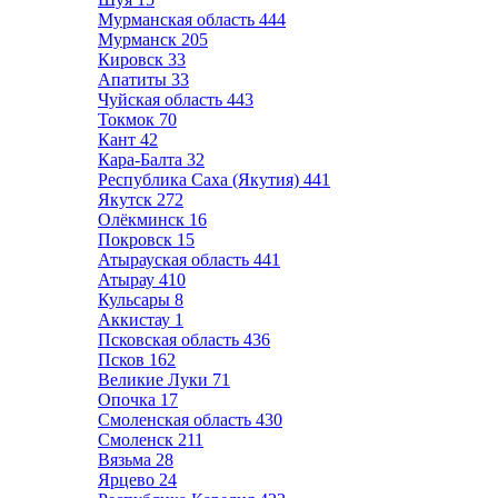
Мурманская область
444
Мурманск
205
Кировск
33
Апатиты
33
Чуйская область
443
Токмок
70
Кант
42
Кара-Балта
32
Республика Саха (Якутия)
441
Якутск
272
Олёкминск
16
Покровск
15
Атырауская область
441
Атырау
410
Кульсары
8
Аккистау
1
Псковская область
436
Псков
162
Великие Луки
71
Опочка
17
Смоленская область
430
Смоленск
211
Вязьма
28
Ярцево
24