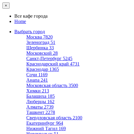
×
Все кафе города
Home
Выбрать город
Москва
7820
Зеленоград
51
Щербинка
33
Московский
28
Санкт-Петербург
5245
Краснодарский край
4731
Краснодар
1365
Сочи
1169
Анапа
241
Московская область
3500
Химки
213
Балашиха
185
Люберцы
162
Алматы
2739
Ташкент
2278
Свердловская область
2100
Екатеринбург
964
Нижний Тагил
169
Новоуральск
51