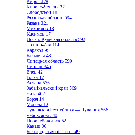
Киров
378
Кирово-Чепецк
37
Слободской
18
Рязанская область
594
Рязань
321
Михайлов
18
Касимов
17
Иссык-Кульская область
592
Чолпон-Ата
114
Каракол
95
Балыкчы
48
Липецкая область
590
Липецк
346
Елец
42
Грязи
17
Астана
576
Забайкальский край
569
Чита
402
Борзя
14
Могоча
12
Чувашская Республика — Чувашия
566
Чебоксары
340
Новочебоксарск
52
Канаш
36
Белгородская область
549