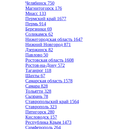
Челябинск
750
Магнитогорск
176
Миасс
133
Пермский край
1677
Пермь
914
Березники
69
Соликамск
62
Нижегородская область
1647
Нижний Новгород
871
Дзержинск
82
Павлово
50
Ростовская область
1608
Ростов-на-Дону
572
Таганрог
118
Шахты
67
Самарская область
1578
Самара
828
Тольятти
328
Сызрань
78
Ставропольский край
1564
Ставрополь
323
Пятигорск
280
Кисловодск
157
Республика Крым
1473
Симферополь
264