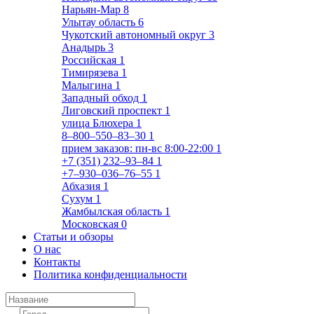
Нарьян-Мар
8
Улытау область
6
Чукотский автономный округ
3
Анадырь
3
Российская
1
Тимирязева
1
Малыгина
1
Западный обход
1
Лиговский проспект
1
улица Блюхера
1
8‒800‒550‒83‒30
1
прием заказов: пн-вс 8:00-22:00
1
+7 (351) 232‒93‒84
1
+7‒930‒036‒76‒55
1
Абхазия
1
Сухум
1
Жамбылская область
1
Московская
0
Статьи и обзоры
О нас
Контакты
Политика конфиденциальности