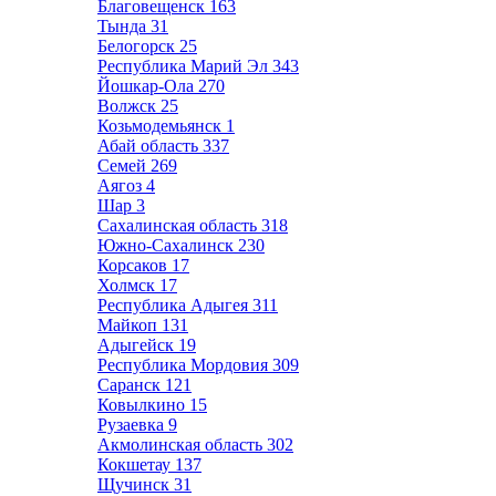
Благовещенск
163
Тында
31
Белогорск
25
Республика Марий Эл
343
Йошкар-Ола
270
Волжск
25
Козьмодемьянск
1
Абай область
337
Семей
269
Аягоз
4
Шар
3
Сахалинская область
318
Южно-Сахалинск
230
Корсаков
17
Холмск
17
Республика Адыгея
311
Майкоп
131
Адыгейск
19
Республика Мордовия
309
Саранск
121
Ковылкино
15
Рузаевка
9
Акмолинская область
302
Кокшетау
137
Щучинск
31