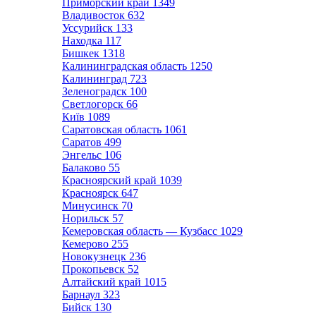
Приморский край
1349
Владивосток
632
Уссурийск
133
Находка
117
Бишкек
1318
Калининградская область
1250
Калининград
723
Зеленоградск
100
Светлогорск
66
Київ
1089
Саратовская область
1061
Саратов
499
Энгельс
106
Балаково
55
Красноярский край
1039
Красноярск
647
Минусинск
70
Норильск
57
Кемеровская область — Кузбасс
1029
Кемерово
255
Новокузнецк
236
Прокопьевск
52
Алтайский край
1015
Барнаул
323
Бийск
130