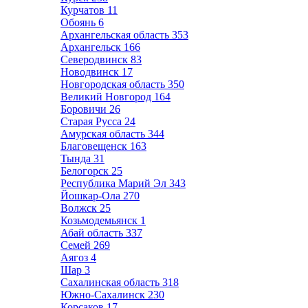
Курчатов
11
Обоянь
6
Архангельская область
353
Архангельск
166
Северодвинск
83
Новодвинск
17
Новгородская область
350
Великий Новгород
164
Боровичи
26
Старая Русса
24
Амурская область
344
Благовещенск
163
Тында
31
Белогорск
25
Республика Марий Эл
343
Йошкар-Ола
270
Волжск
25
Козьмодемьянск
1
Абай область
337
Семей
269
Аягоз
4
Шар
3
Сахалинская область
318
Южно-Сахалинск
230
Корсаков
17