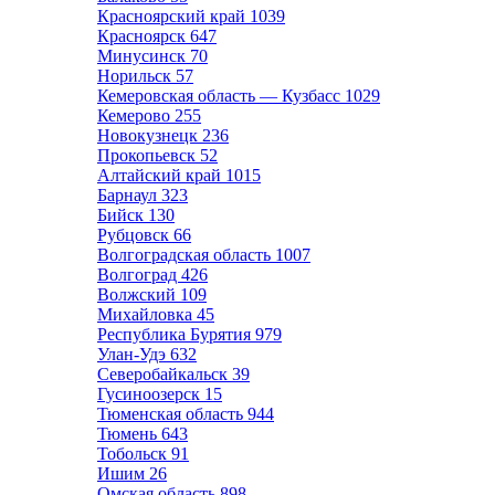
Красноярский край
1039
Красноярск
647
Минусинск
70
Норильск
57
Кемеровская область — Кузбасс
1029
Кемерово
255
Новокузнецк
236
Прокопьевск
52
Алтайский край
1015
Барнаул
323
Бийск
130
Рубцовск
66
Волгоградская область
1007
Волгоград
426
Волжский
109
Михайловка
45
Республика Бурятия
979
Улан-Удэ
632
Северобайкальск
39
Гусиноозерск
15
Тюменская область
944
Тюмень
643
Тобольск
91
Ишим
26
Омская область
898