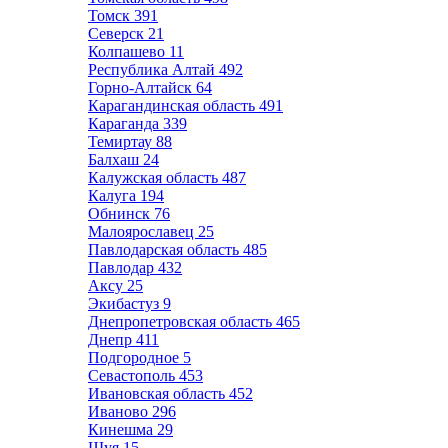
Томск
391
Северск
21
Колпашево
11
Республика Алтай
492
Горно-Алтайск
64
Карагандинская область
491
Караганда
339
Темиртау
88
Балхаш
24
Калужская область
487
Калуга
194
Обнинск
76
Малоярославец
25
Павлодарская область
485
Павлодар
432
Аксу
25
Экибастуз
9
Днепропетровская область
465
Днепр
411
Подгородное
5
Севастополь
453
Ивановская область
452
Иваново
296
Кинешма
29
Шуя
15