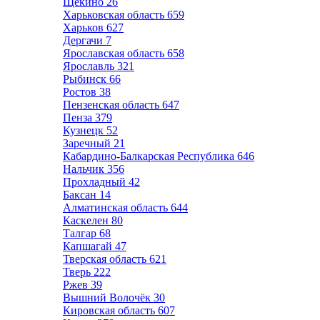
Щёкино
26
Харьковская область
659
Харьков
627
Дергачи
7
Ярославская область
658
Ярославль
321
Рыбинск
66
Ростов
38
Пензенская область
647
Пенза
379
Кузнецк
52
Заречный
21
Кабардино-Балкарская Республика
646
Нальчик
356
Прохладный
42
Баксан
14
Алматинская область
644
Каскелен
80
Талгар
68
Капшагай
47
Тверская область
621
Тверь
222
Ржев
39
Вышний Волочёк
30
Кировская область
607