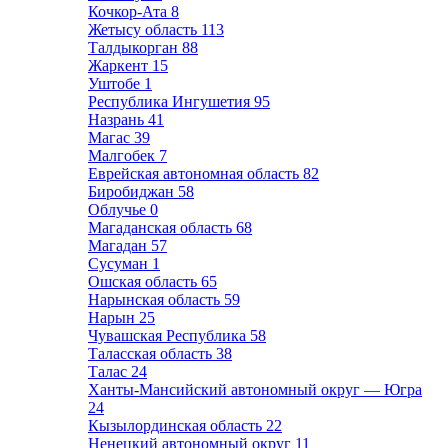
Кочкор-Ата
8
Жетысу область
113
Талдыкорган
88
Жаркент
15
Уштобе
1
Республика Ингушетия
95
Назрань
41
Магас
39
Малгобек
7
Еврейская автономная область
82
Биробиджан
58
Облучье
0
Магаданская область
68
Магадан
57
Сусуман
1
Ошская область
65
Нарынская область
59
Нарын
25
Чувашская Республика
58
Таласская область
38
Талас
24
Ханты-Мансийский автономный округ — Югра
24
Кызылординская область
22
Ненецкий автономный округ
11