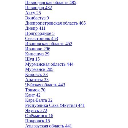
Павлодарская область
485
Павлодар
432
Аксу
25
Экибастуз
9
Днепропетровская область
465
Днепр
411
Подгородное
5
Севастополь
453
Ивановская область
452
Иваново
296
Кинешма
29
Шуя
15
Мурманская область
444
Мурманск
205
Кировск
33
Апатиты
33
Чуйская область
443
Токмок
70
Кант
42
Кара-Балта
32
Республика Саха (Якутия)
441
Якутск
272
Олёкминск
16
Покровск
15
Атырауская область
441