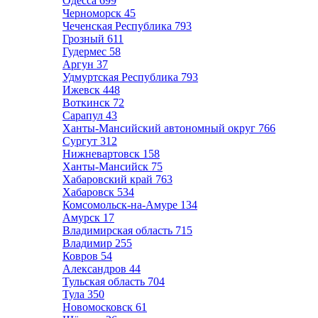
Одесса
699
Черноморск
45
Чеченская Республика
793
Грозный
611
Гудермес
58
Аргун
37
Удмуртская Республика
793
Ижевск
448
Воткинск
72
Сарапул
43
Ханты-Мансийский автономный округ
766
Сургут
312
Нижневартовск
158
Ханты-Мансийск
75
Хабаровский край
763
Хабаровск
534
Комсомольск-на-Амуре
134
Амурск
17
Владимирская область
715
Владимир
255
Ковров
54
Александров
44
Тульская область
704
Тула
350
Новомосковск
61