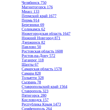
Челябинск
750
Магнитогорск
176
Миасс
133
Пермский край
1677
Пермь
914
Березники
69
Соликамск
62
Нижегородская область
1647
Нижний Новгород
871
Дзержинск
82
Павлово
50
Ростовская область
1608
Ростов-на-Дону
572
Таганрог
118
Шахты
67
Самарская область
1578
Самара
828
Тольятти
328
Сызрань
78
Ставропольский край
1564
Ставрополь
323
Пятигорск
280
Кисловодск
157
Республика Крым
1473
Симферополь
264