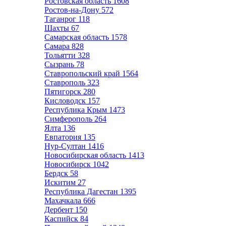
Ростовская область
1608
Ростов-на-Дону
572
Таганрог
118
Шахты
67
Самарская область
1578
Самара
828
Тольятти
328
Сызрань
78
Ставропольский край
1564
Ставрополь
323
Пятигорск
280
Кисловодск
157
Республика Крым
1473
Симферополь
264
Ялта
136
Евпатория
135
Нур-Султан
1416
Новосибирская область
1413
Новосибирск
1042
Бердск
58
Искитим
27
Республика Дагестан
1395
Махачкала
666
Дербент
150
Каспийск
84