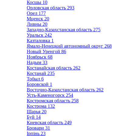
Косшы
10
Орловская область
293
Орел
177
Мценск
20
Ливны
20
Западно-Казахстанская область
275
Уральск
242
Казталовка
1
Ямало-Ненецкий автономный округ
268
Новый Уренгой
86
Ноябрьск
68
Надым
33
Костанайская область
262
Костанай
235
Тобыл
6
Боровской
1
Восточно-Казахстанская область
262
Усть-Каменогорск
254
Костромская область
258
Кострома
132
Шарья
20
Буй
14
Киевская область
249
Бровари
31
Ірпінь
23