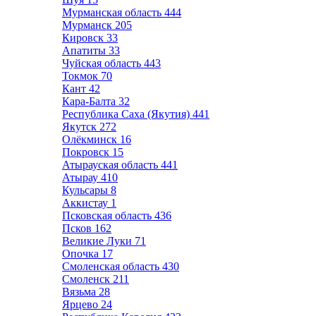
Мурманская область
444
Мурманск
205
Кировск
33
Апатиты
33
Чуйская область
443
Токмок
70
Кант
42
Кара-Балта
32
Республика Саха (Якутия)
441
Якутск
272
Олёкминск
16
Покровск
15
Атырауская область
441
Атырау
410
Кульсары
8
Аккистау
1
Псковская область
436
Псков
162
Великие Луки
71
Опочка
17
Смоленская область
430
Смоленск
211
Вязьма
28
Ярцево
24