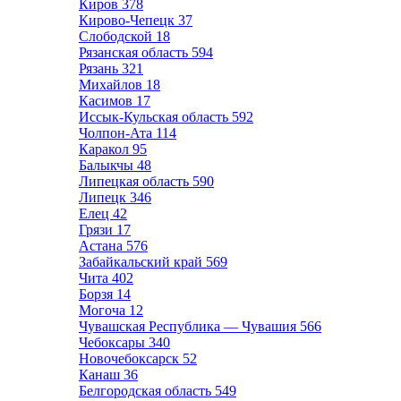
Киров
378
Кирово-Чепецк
37
Слободской
18
Рязанская область
594
Рязань
321
Михайлов
18
Касимов
17
Иссык-Кульская область
592
Чолпон-Ата
114
Каракол
95
Балыкчы
48
Липецкая область
590
Липецк
346
Елец
42
Грязи
17
Астана
576
Забайкальский край
569
Чита
402
Борзя
14
Могоча
12
Чувашская Республика — Чувашия
566
Чебоксары
340
Новочебоксарск
52
Канаш
36
Белгородская область
549