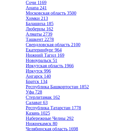
Сочи
1169
Анапа
241
Московская область
3500
Химки
213
Балашиха
185
Люберцы
162
Алматы
2739
Ташкент
2278
Свердловская область
2100
Екатеринбург
964
Нижний Тагил
169
Новоуральск
51
Иркутская область
1966
Иркутск
996
Ангарск
140
Братск
134
Республика Башкортостан
1852
Уфа
728
Стерлитамак
162
Салават
63
Республика Татарстан
1778
Казань
1025
Набережные Челны
292
Нижнекамск
80
Челябинская область
1698