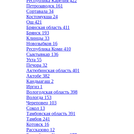
Республика Карелия
422
Петрозаводск
161
Сортавала
34
Костомукша
24
Ош
421
Брянская область
411
Брянск
193
Клинцы
33
Новозыбков
16
Республика Коми
410
Сыктывкар
136
Ухта
55
Печора
32
Актюбинская область
401
Актобе
382
Кандыагаш
2
Иргиз
1
Вологодская область
398
Вологда
153
Череповец
103
Сокол
13
Тамбовская область
391
Тамбов
241
Котовск
16
Рассказово
12