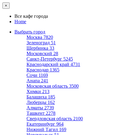
×
Все кафе города
Home
Выбрать город
Москва
7820
Зеленоград
51
Щербинка
33
Московский
28
Санкт-Петербург
5245
Краснодарский край
4731
Краснодар
1365
Сочи
1169
Анапа
241
Московская область
3500
Химки
213
Балашиха
185
Люберцы
162
Алматы
2739
Ташкент
2278
Свердловская область
2100
Екатеринбург
964
Нижний Тагил
169
Новоуральск
51