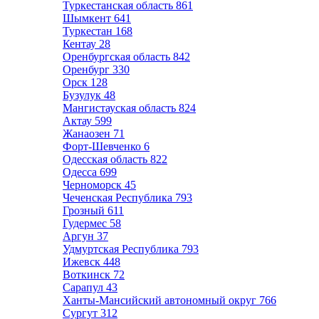
Туркестанская область
861
Шымкент
641
Туркестан
168
Кентау
28
Оренбургская область
842
Оренбург
330
Орск
128
Бузулук
48
Мангистауская область
824
Актау
599
Жанаозен
71
Форт-Шевченко
6
Одесская область
822
Одесса
699
Черноморск
45
Чеченская Республика
793
Грозный
611
Гудермес
58
Аргун
37
Удмуртская Республика
793
Ижевск
448
Воткинск
72
Сарапул
43
Ханты-Мансийский автономный округ
766
Сургут
312