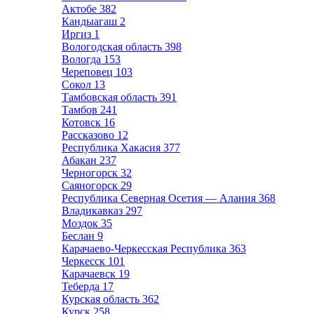
Актобе
382
Кандыагаш
2
Иргиз
1
Вологодская область
398
Вологда
153
Череповец
103
Сокол
13
Тамбовская область
391
Тамбов
241
Котовск
16
Рассказово
12
Республика Хакасия
377
Абакан
237
Черногорск
32
Саяногорск
29
Республика Северная Осетия — Алания
368
Владикавказ
297
Моздок
35
Беслан
9
Карачаево-Черкесская Республика
363
Черкесск
101
Карачаевск
19
Теберда
17
Курская область
362
Курск
258