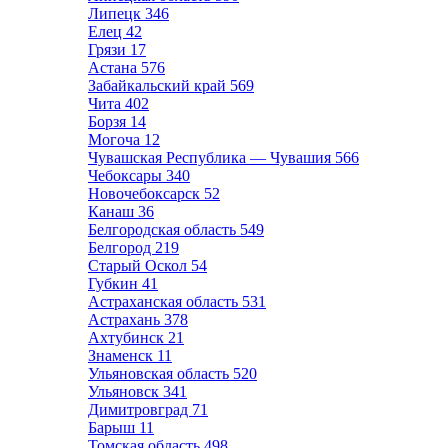
Липецк
346
Елец
42
Грязи
17
Астана
576
Забайкальский край
569
Чита
402
Борзя
14
Могоча
12
Чувашская Республика — Чувашия
566
Чебоксары
340
Новочебоксарск
52
Канаш
36
Белгородская область
549
Белгород
219
Старый Оскол
54
Губкин
41
Астраханская область
531
Астрахань
378
Ахтубинск
21
Знаменск
11
Ульяновская область
520
Ульяновск
341
Димитровград
71
Барыш
11
Томская область
498