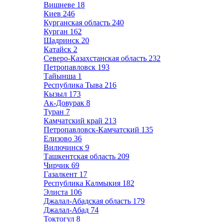
Вишневе
18
Киев
246
Курганская область
240
Курган
162
Шадринск
20
Катайск
2
Северо-Казахстанская область
232
Петропавловск
193
Тайынша
1
Республика Тыва
216
Кызыл
173
Ак-Довурак
8
Туран
7
Камчатский край
213
Петропавловск-Камчатский
135
Елизово
36
Вилючинск
9
Ташкентская область
209
Чирчик
69
Газалкент
17
Республика Калмыкия
182
Элиста
106
Джалал-Абадская область
179
Джалал-Абад
74
Токтогул
8