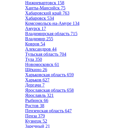
Нижневартовск
158
Ханты-Мансийск
75
Хабаровский край
763
Хабаровск
534
Комсомольск-на-Амуре
134
Амурск
17
Владимирская область
715
Владимир
255
Ковров
54
Александров
44
Тульская область
704
Тула
350
Новомосковск
61
Щёкино
26
Харьковская область
659
Харьков
627
Дергачи
7
Ярославская область
658
Ярославль
321
Рыбинск
66
Ростов
38
Пензенская область
647
Пенза
379
Кузнецк
52
Заречный
21