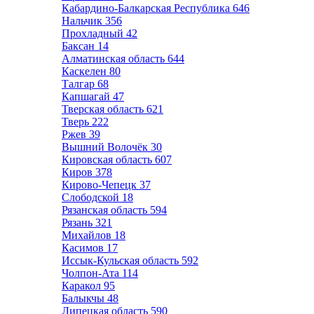
Кабардино-Балкарская Республика
646
Нальчик
356
Прохладный
42
Баксан
14
Алматинская область
644
Каскелен
80
Талгар
68
Капшагай
47
Тверская область
621
Тверь
222
Ржев
39
Вышний Волочёк
30
Кировская область
607
Киров
378
Кирово-Чепецк
37
Слободской
18
Рязанская область
594
Рязань
321
Михайлов
18
Касимов
17
Иссык-Кульская область
592
Чолпон-Ата
114
Каракол
95
Балыкчы
48
Липецкая область
590