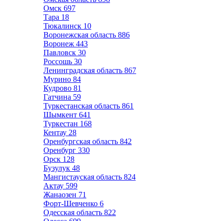
Омск
697
Тара
18
Тюкалинск
10
Воронежская область
886
Воронеж
443
Павловск
30
Россошь
30
Ленинградская область
867
Мурино
84
Кудрово
81
Гатчина
59
Туркестанская область
861
Шымкент
641
Туркестан
168
Кентау
28
Оренбургская область
842
Оренбург
330
Орск
128
Бузулук
48
Мангистауская область
824
Актау
599
Жанаозен
71
Форт-Шевченко
6
Одесская область
822