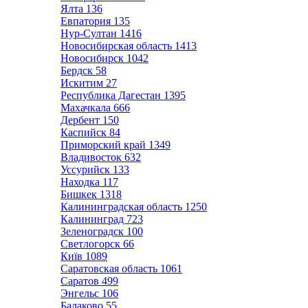
Ялта
136
Евпатория
135
Нур-Султан
1416
Новосибирская область
1413
Новосибирск
1042
Бердск
58
Искитим
27
Республика Дагестан
1395
Махачкала
666
Дербент
150
Каспийск
84
Приморский край
1349
Владивосток
632
Уссурийск
133
Находка
117
Бишкек
1318
Калининградская область
1250
Калининград
723
Зеленоградск
100
Светлогорск
66
Київ
1089
Саратовская область
1061
Саратов
499
Энгельс
106
Балаково
55