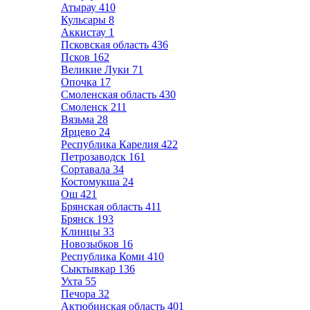
Атырау
410
Кульсары
8
Аккистау
1
Псковская область
436
Псков
162
Великие Луки
71
Опочка
17
Смоленская область
430
Смоленск
211
Вязьма
28
Ярцево
24
Республика Карелия
422
Петрозаводск
161
Сортавала
34
Костомукша
24
Ош
421
Брянская область
411
Брянск
193
Клинцы
33
Новозыбков
16
Республика Коми
410
Сыктывкар
136
Ухта
55
Печора
32
Актюбинская область
401