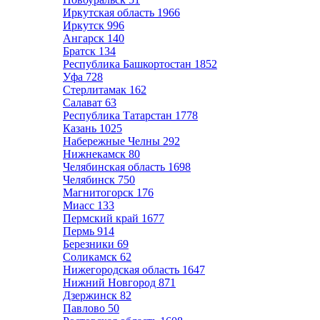
Иркутская область
1966
Иркутск
996
Ангарск
140
Братск
134
Республика Башкортостан
1852
Уфа
728
Стерлитамак
162
Салават
63
Республика Татарстан
1778
Казань
1025
Набережные Челны
292
Нижнекамск
80
Челябинская область
1698
Челябинск
750
Магнитогорск
176
Миасс
133
Пермский край
1677
Пермь
914
Березники
69
Соликамск
62
Нижегородская область
1647
Нижний Новгород
871
Дзержинск
82
Павлово
50