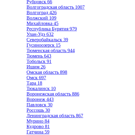
Рубцовск
66
Волгоградская область
1007
Волгоград
426
Волжский
109
Михайловка
45
Республика Бурятия
979
Улан-Удэ
632
Северобайкальск
39
Гусиноозерск
15
Тюменская область
944
Тюмень
643
Тобольск
91
Ишим
26
Омская область
898
Омск
697
Тара
18
Тюкалинск
10
Воронежская область
886
Воронеж
443
Павловск
30
Россошь
30
Ленинградская область
867
Мурино
84
Кудрово
81
Гатчина
59