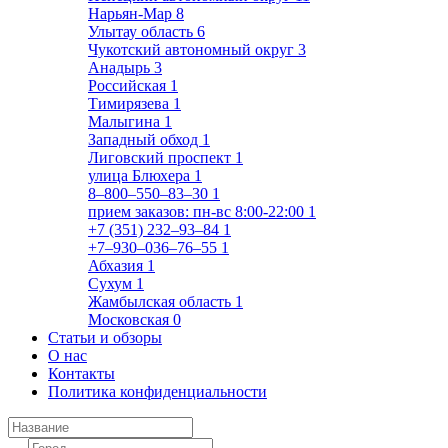
Нарьян-Мар
8
Улытау область
6
Чукотский автономный округ
3
Анадырь
3
Российская
1
Тимирязева
1
Малыгина
1
Западный обход
1
Лиговский проспект
1
улица Блюхера
1
8‒800‒550‒83‒30
1
прием заказов: пн-вс 8:00-22:00
1
+7 (351) 232‒93‒84
1
+7‒930‒036‒76‒55
1
Абхазия
1
Сухум
1
Жамбылская область
1
Московская
0
Статьи и обзоры
О нас
Контакты
Политика конфиденциальности