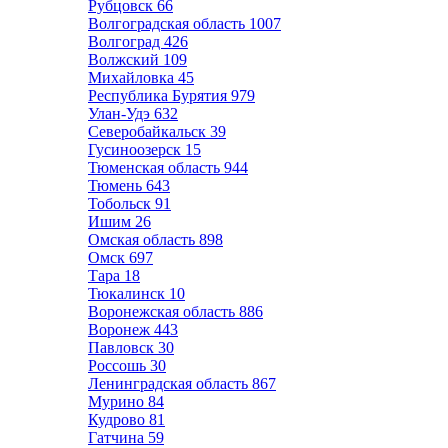
Рубцовск
66
Волгоградская область
1007
Волгоград
426
Волжский
109
Михайловка
45
Республика Бурятия
979
Улан-Удэ
632
Северобайкальск
39
Гусиноозерск
15
Тюменская область
944
Тюмень
643
Тобольск
91
Ишим
26
Омская область
898
Омск
697
Тара
18
Тюкалинск
10
Воронежская область
886
Воронеж
443
Павловск
30
Россошь
30
Ленинградская область
867
Мурино
84
Кудрово
81
Гатчина
59