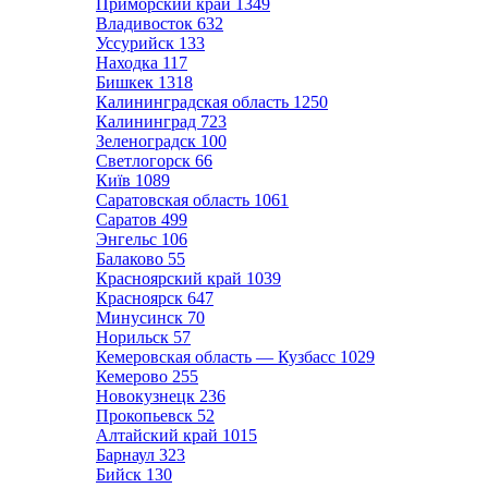
Приморский край
1349
Владивосток
632
Уссурийск
133
Находка
117
Бишкек
1318
Калининградская область
1250
Калининград
723
Зеленоградск
100
Светлогорск
66
Київ
1089
Саратовская область
1061
Саратов
499
Энгельс
106
Балаково
55
Красноярский край
1039
Красноярск
647
Минусинск
70
Норильск
57
Кемеровская область — Кузбасс
1029
Кемерово
255
Новокузнецк
236
Прокопьевск
52
Алтайский край
1015
Барнаул
323
Бийск
130