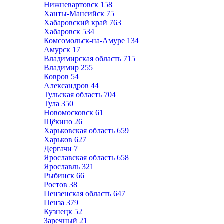
Нижневартовск
158
Ханты-Мансийск
75
Хабаровский край
763
Хабаровск
534
Комсомольск-на-Амуре
134
Амурск
17
Владимирская область
715
Владимир
255
Ковров
54
Александров
44
Тульская область
704
Тула
350
Новомосковск
61
Щёкино
26
Харьковская область
659
Харьков
627
Дергачи
7
Ярославская область
658
Ярославль
321
Рыбинск
66
Ростов
38
Пензенская область
647
Пенза
379
Кузнецк
52
Заречный
21