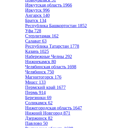
Иркутская область
1966
Иркутск
996
Ангарск
140
Братск
134
Республика Башкортостан
1852
Уфа
728
Стерлитамак
162
Салават
63
Республика Татарстан
1778
Казань
1025
Набережные Челны
292
Нижнекамск
80
Челябинская область
1698
Челябинск
750
Магнитогорск
176
Миасс
133
Пермский край
1677
Пермь
914
Березники
69
Соликамск
62
Нижегородская область
1647
Нижний Новгород
871
Дзержинск
82
Павлово
50