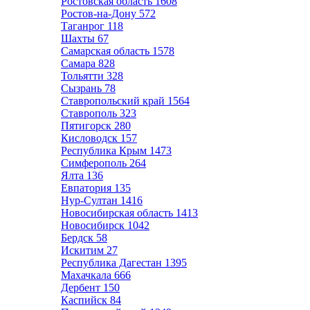
Ростовская область
1608
Ростов-на-Дону
572
Таганрог
118
Шахты
67
Самарская область
1578
Самара
828
Тольятти
328
Сызрань
78
Ставропольский край
1564
Ставрополь
323
Пятигорск
280
Кисловодск
157
Республика Крым
1473
Симферополь
264
Ялта
136
Евпатория
135
Нур-Султан
1416
Новосибирская область
1413
Новосибирск
1042
Бердск
58
Искитим
27
Республика Дагестан
1395
Махачкала
666
Дербент
150
Каспийск
84