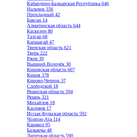
Кабардино-Балкарская Республика
646
Нальчик
356
Прохладный
42
Баксан
14
Алматинская область
644
Каскелен
80
Талгар
68
Капшагай
47
Тверская область
621
Тверь
222
Ржев
39
Вышний Волочёк
30
Кировская область
607
Киров
378
Кирово-Чепецк
37
Слободской
18
Рязанская область
594
Рязань
321
Михайлов
18
Касимов
17
Иссык-Кульская область
592
Чолпон-Ата
114
Каракол
95
Балыкчы
48
Липецкая область
590