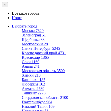
×
Все кафе города
Home
Выбрать город
Москва
7820
Зеленоград
51
Щербинка
33
Московский
28
Санкт-Петербург
5245
Краснодарский край
4731
Краснодар
1365
Сочи
1169
Анапа
241
Московская область
3500
Химки
213
Балашиха
185
Люберцы
162
Алматы
2739
Ташкент
2278
Свердловская область
2100
Екатеринбург
964
Нижний Тагил
169
Новоуральск
51