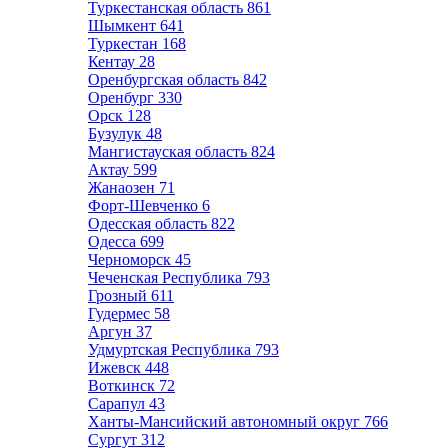
Туркестанская область
861
Шымкент
641
Туркестан
168
Кентау
28
Оренбургская область
842
Оренбург
330
Орск
128
Бузулук
48
Мангистауская область
824
Актау
599
Жанаозен
71
Форт-Шевченко
6
Одесская область
822
Одесса
699
Черноморск
45
Чеченская Республика
793
Грозный
611
Гудермес
58
Аргун
37
Удмуртская Республика
793
Ижевск
448
Воткинск
72
Сарапул
43
Ханты-Мансийский автономный округ
766
Сургут
312