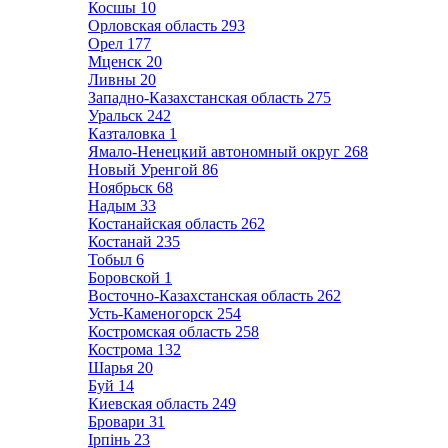
Косшы
10
Орловская область
293
Орел
177
Мценск
20
Ливны
20
Западно-Казахстанская область
275
Уральск
242
Казталовка
1
Ямало-Ненецкий автономный округ
268
Новый Уренгой
86
Ноябрьск
68
Надым
33
Костанайская область
262
Костанай
235
Тобыл
6
Боровской
1
Восточно-Казахстанская область
262
Усть-Каменогорск
254
Костромская область
258
Кострома
132
Шарья
20
Буй
14
Киевская область
249
Бровари
31
Ірпінь
23