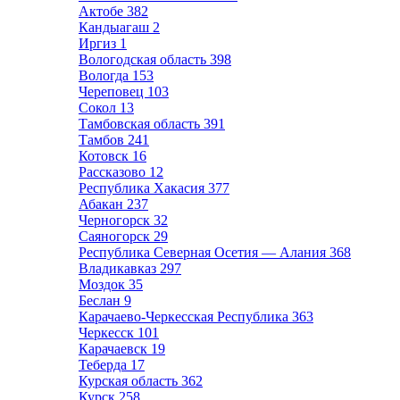
Актобе
382
Кандыагаш
2
Иргиз
1
Вологодская область
398
Вологда
153
Череповец
103
Сокол
13
Тамбовская область
391
Тамбов
241
Котовск
16
Рассказово
12
Республика Хакасия
377
Абакан
237
Черногорск
32
Саяногорск
29
Республика Северная Осетия — Алания
368
Владикавказ
297
Моздок
35
Беслан
9
Карачаево-Черкесская Республика
363
Черкесск
101
Карачаевск
19
Теберда
17
Курская область
362
Курск
258