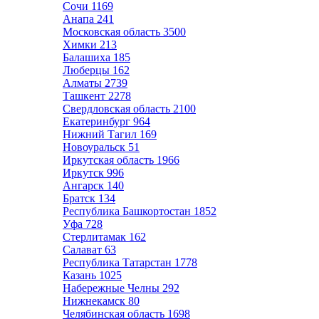
Сочи
1169
Анапа
241
Московская область
3500
Химки
213
Балашиха
185
Люберцы
162
Алматы
2739
Ташкент
2278
Свердловская область
2100
Екатеринбург
964
Нижний Тагил
169
Новоуральск
51
Иркутская область
1966
Иркутск
996
Ангарск
140
Братск
134
Республика Башкортостан
1852
Уфа
728
Стерлитамак
162
Салават
63
Республика Татарстан
1778
Казань
1025
Набережные Челны
292
Нижнекамск
80
Челябинская область
1698