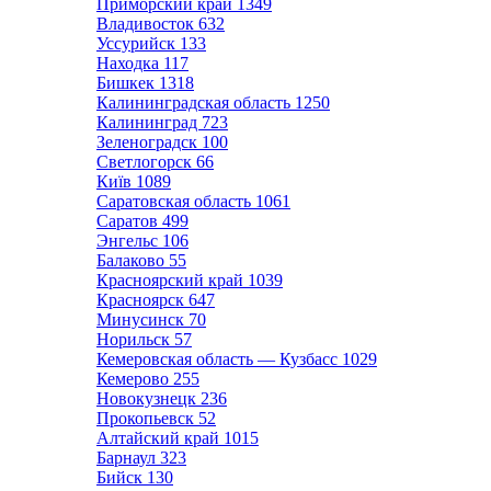
Приморский край
1349
Владивосток
632
Уссурийск
133
Находка
117
Бишкек
1318
Калининградская область
1250
Калининград
723
Зеленоградск
100
Светлогорск
66
Київ
1089
Саратовская область
1061
Саратов
499
Энгельс
106
Балаково
55
Красноярский край
1039
Красноярск
647
Минусинск
70
Норильск
57
Кемеровская область — Кузбасс
1029
Кемерово
255
Новокузнецк
236
Прокопьевск
52
Алтайский край
1015
Барнаул
323
Бийск
130