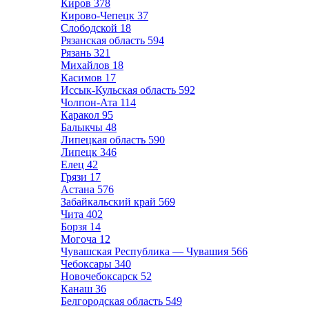
Киров
378
Кирово-Чепецк
37
Слободской
18
Рязанская область
594
Рязань
321
Михайлов
18
Касимов
17
Иссык-Кульская область
592
Чолпон-Ата
114
Каракол
95
Балыкчы
48
Липецкая область
590
Липецк
346
Елец
42
Грязи
17
Астана
576
Забайкальский край
569
Чита
402
Борзя
14
Могоча
12
Чувашская Республика — Чувашия
566
Чебоксары
340
Новочебоксарск
52
Канаш
36
Белгородская область
549