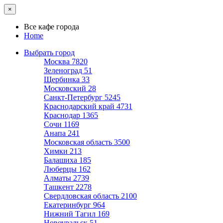
×
Все кафе города
Home
Выбрать город
Москва
7820
Зеленоград
51
Щербинка
33
Московский
28
Санкт-Петербург
5245
Краснодарский край
4731
Краснодар
1365
Сочи
1169
Анапа
241
Московская область
3500
Химки
213
Балашиха
185
Люберцы
162
Алматы
2739
Ташкент
2278
Свердловская область
2100
Екатеринбург
964
Нижний Тагил
169
Новоуральск
51