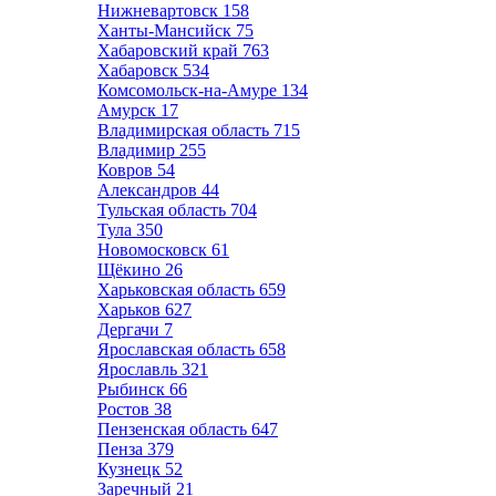
Нижневартовск
158
Ханты-Мансийск
75
Хабаровский край
763
Хабаровск
534
Комсомольск-на-Амуре
134
Амурск
17
Владимирская область
715
Владимир
255
Ковров
54
Александров
44
Тульская область
704
Тула
350
Новомосковск
61
Щёкино
26
Харьковская область
659
Харьков
627
Дергачи
7
Ярославская область
658
Ярославль
321
Рыбинск
66
Ростов
38
Пензенская область
647
Пенза
379
Кузнецк
52
Заречный
21