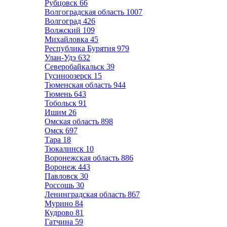
Рубцовск
66
Волгоградская область
1007
Волгоград
426
Волжский
109
Михайловка
45
Республика Бурятия
979
Улан-Удэ
632
Северобайкальск
39
Гусиноозерск
15
Тюменская область
944
Тюмень
643
Тобольск
91
Ишим
26
Омская область
898
Омск
697
Тара
18
Тюкалинск
10
Воронежская область
886
Воронеж
443
Павловск
30
Россошь
30
Ленинградская область
867
Мурино
84
Кудрово
81
Гатчина
59