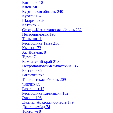
Вишневе
18
Киев
246
Курганская область
240
Курган
162
Шадринск
20
Катайск
2
Северо-Казахстанская область
232
Петропавловск
193
Тайынша
1
Республика Тыва
216
Кызыл
173
Ак-Довурак
8
Туран
7
Камчатский край
213
Петропавловск-Камчатский
135
Елизово
36
Вилючинск
9
Ташкентская область
209
Чирчик
69
Газалкент
17
Республика Калмыкия
182
Элиста
106
Джалал-Абадская область
179
Джалал-Абад
74
Токтогул
8