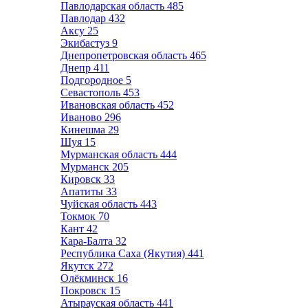
Павлодарская область
485
Павлодар
432
Аксу
25
Экибастуз
9
Днепропетровская область
465
Днепр
411
Подгородное
5
Севастополь
453
Ивановская область
452
Иваново
296
Кинешма
29
Шуя
15
Мурманская область
444
Мурманск
205
Кировск
33
Апатиты
33
Чуйская область
443
Токмок
70
Кант
42
Кара-Балта
32
Республика Саха (Якутия)
441
Якутск
272
Олёкминск
16
Покровск
15
Атырауская область
441