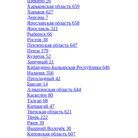
Щёкино
26
Харьковская область
659
Харьков
627
Дергачи
7
Ярославская область
658
Ярославль
321
Рыбинск
66
Ростов
38
Пензенская область
647
Пенза
379
Кузнецк
52
Заречный
21
Кабардино-Балкарская Республика
646
Нальчик
356
Прохладный
42
Баксан
14
Алматинская область
644
Каскелен
80
Талгар
68
Капшагай
47
Тверская область
621
Тверь
222
Ржев
39
Вышний Волочёк
30
Кировская область
607