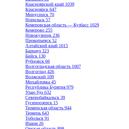
Красноярский край
1039
Красноярск
647
Минусинск
70
Норильск
57
Кемеровская область — Кузбасс
1029
Кемерово
255
Новокузнецк
236
Прокопьевск
52
Алтайский край
1015
Барнаул
323
Бийск
130
Рубцовск
66
Волгоградская область
1007
Волгоград
426
Волжский
109
Михайловка
45
Республика Бурятия
979
Улан-Удэ
632
Северобайкальск
39
Гусиноозерск
15
Тюменская область
944
Тюмень
643
Тобольск
91
Ишим
26
Омская область
898