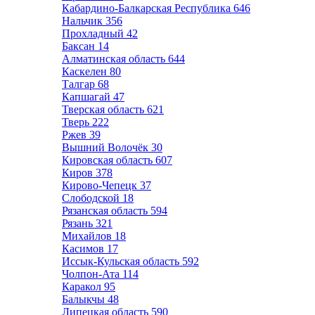
Кабардино-Балкарская Республика
646
Нальчик
356
Прохладный
42
Баксан
14
Алматинская область
644
Каскелен
80
Талгар
68
Капшагай
47
Тверская область
621
Тверь
222
Ржев
39
Вышний Волочёк
30
Кировская область
607
Киров
378
Кирово-Чепецк
37
Слободской
18
Рязанская область
594
Рязань
321
Михайлов
18
Касимов
17
Иссык-Кульская область
592
Чолпон-Ата
114
Каракол
95
Балыкчы
48
Липецкая область
590