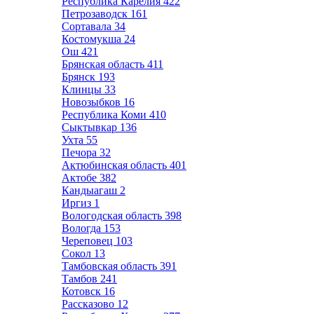
Республика Карелия
422
Петрозаводск
161
Сортавала
34
Костомукша
24
Ош
421
Брянская область
411
Брянск
193
Клинцы
33
Новозыбков
16
Республика Коми
410
Сыктывкар
136
Ухта
55
Печора
32
Актюбинская область
401
Актобе
382
Кандыагаш
2
Иргиз
1
Вологодская область
398
Вологда
153
Череповец
103
Сокол
13
Тамбовская область
391
Тамбов
241
Котовск
16
Рассказово
12