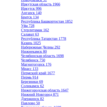
Иркутская область
1966
Иркутск
996
Ангарск
140
Братск
134
Республика Башкортостан
1852
Уфа
728
Стерлитамак
162
Салават
63
Республика Татарстан
1778
Казань
1025
Набережные Челны
292
Нижнекамск
80
Челябинская область
1698
Челябинск
750
Магнитогорск
176
Миасс
133
Пермский край
1677
Пермь
914
Березники
69
Соликамск
62
Нижегородская область
1647
Нижний Новгород
871
Дзержинск
82
Павлово
50