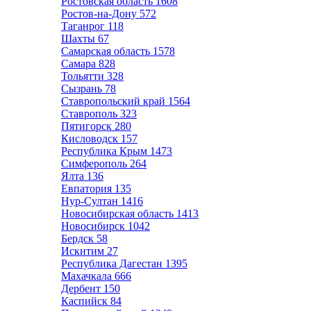
Ростовская область
1608
Ростов-на-Дону
572
Таганрог
118
Шахты
67
Самарская область
1578
Самара
828
Тольятти
328
Сызрань
78
Ставропольский край
1564
Ставрополь
323
Пятигорск
280
Кисловодск
157
Республика Крым
1473
Симферополь
264
Ялта
136
Евпатория
135
Нур-Султан
1416
Новосибирская область
1413
Новосибирск
1042
Бердск
58
Искитим
27
Республика Дагестан
1395
Махачкала
666
Дербент
150
Каспийск
84