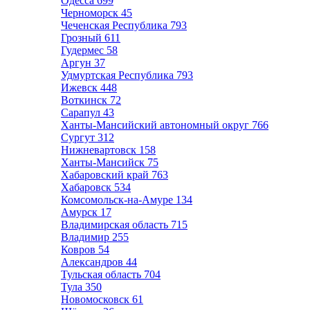
Одесса
699
Черноморск
45
Чеченская Республика
793
Грозный
611
Гудермес
58
Аргун
37
Удмуртская Республика
793
Ижевск
448
Воткинск
72
Сарапул
43
Ханты-Мансийский автономный округ
766
Сургут
312
Нижневартовск
158
Ханты-Мансийск
75
Хабаровский край
763
Хабаровск
534
Комсомольск-на-Амуре
134
Амурск
17
Владимирская область
715
Владимир
255
Ковров
54
Александров
44
Тульская область
704
Тула
350
Новомосковск
61