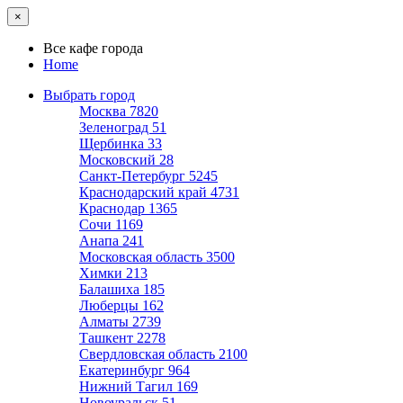
×
Все кафе города
Home
Выбрать город
Москва
7820
Зеленоград
51
Щербинка
33
Московский
28
Санкт-Петербург
5245
Краснодарский край
4731
Краснодар
1365
Сочи
1169
Анапа
241
Московская область
3500
Химки
213
Балашиха
185
Люберцы
162
Алматы
2739
Ташкент
2278
Свердловская область
2100
Екатеринбург
964
Нижний Тагил
169
Новоуральск
51