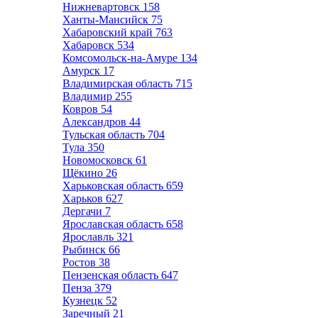
Нижневартовск
158
Ханты-Мансийск
75
Хабаровский край
763
Хабаровск
534
Комсомольск-на-Амуре
134
Амурск
17
Владимирская область
715
Владимир
255
Ковров
54
Александров
44
Тульская область
704
Тула
350
Новомосковск
61
Щёкино
26
Харьковская область
659
Харьков
627
Дергачи
7
Ярославская область
658
Ярославль
321
Рыбинск
66
Ростов
38
Пензенская область
647
Пенза
379
Кузнецк
52
Заречный
21