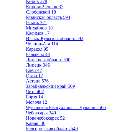
Киров
378
Кирово-Чепецк
37
Слободской
18
Рязанская область
594
Рязань
321
Михайлов
18
Касимов
17
Иссык-Кульская область
592
Чолпон-Ата
114
Каракол
95
Балыкчы
48
Липецкая область
590
Липецк
346
Елец
42
Грязи
17
Астана
576
Забайкальский край
569
Чита
402
Борзя
14
Могоча
12
Чувашская Республика — Чувашия
566
Чебоксары
340
Новочебоксарск
52
Канаш
36
Белгородская область
549