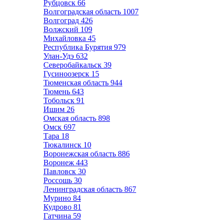
Рубцовск
66
Волгоградская область
1007
Волгоград
426
Волжский
109
Михайловка
45
Республика Бурятия
979
Улан-Удэ
632
Северобайкальск
39
Гусиноозерск
15
Тюменская область
944
Тюмень
643
Тобольск
91
Ишим
26
Омская область
898
Омск
697
Тара
18
Тюкалинск
10
Воронежская область
886
Воронеж
443
Павловск
30
Россошь
30
Ленинградская область
867
Мурино
84
Кудрово
81
Гатчина
59