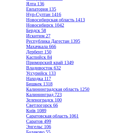
Ялта
136
Евпатория
135
Нур-Султан
1416
Новосибирская область
1413
Новосибирск
1042
Бердск
58
Искитим
27
Республика Дагестан
1395
Махачкала
666
Дербент
150
Каспийск
84
Приморский край
1349
Владивосток
632
Уссурийск
133
Находка
117
Бишкек
1318
Калининградская область
1250
Калининград
723
Зеленоградск
100
Светлогорск
66
Київ
1089
Саратовская область
1061
Саратов
499
Энгельс
106
Балаково
55