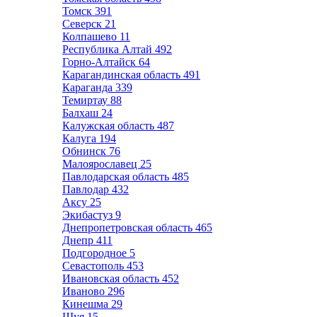
Томск
391
Северск
21
Колпашево
11
Республика Алтай
492
Горно-Алтайск
64
Карагандинская область
491
Караганда
339
Темиртау
88
Балхаш
24
Калужская область
487
Калуга
194
Обнинск
76
Малоярославец
25
Павлодарская область
485
Павлодар
432
Аксу
25
Экибастуз
9
Днепропетровская область
465
Днепр
411
Подгородное
5
Севастополь
453
Ивановская область
452
Иваново
296
Кинешма
29
Шуя
15