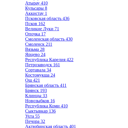
Атырау
410
Кульсары
8
Аккистау
1
Псковская область
436
Псков
162
Великие Луки
71
Опочка
17
Смоленская область
430
Смоленск
211
Вязьма
28
Ярцево
24
Республика Карелия
422
Петрозаводск
161
Сортавала
34
Костомукша
24
Ош
421
Брянская область
411
Брянск
193
Клинцы
33
Новозыбков
16
Республика Коми
410
Сыктывкар
136
Ухта
55
Печора
32
Актюбинская область
401