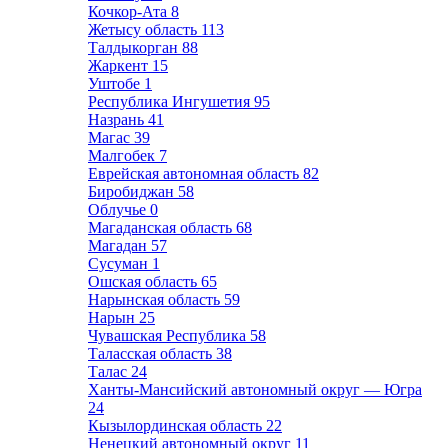
Кочкор-Ата
8
Жетысу область
113
Талдыкорган
88
Жаркент
15
Уштобе
1
Республика Ингушетия
95
Назрань
41
Магас
39
Малгобек
7
Еврейская автономная область
82
Биробиджан
58
Облучье
0
Магаданская область
68
Магадан
57
Сусуман
1
Ошская область
65
Нарынская область
59
Нарын
25
Чувашская Республика
58
Таласская область
38
Талас
24
Ханты-Мансийский автономный округ — Югра
24
Кызылординская область
22
Ненецкий автономный округ
11