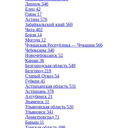
Липецк
346
Елец
42
Грязи
17
Астана
576
Забайкальский край
569
Чита
402
Борзя
14
Могоча
12
Чувашская Республика — Чувашия
566
Чебоксары
340
Новочебоксарск
52
Канаш
36
Белгородская область
549
Белгород
219
Старый Оскол
54
Губкин
41
Астраханская область
531
Астрахань
378
Ахтубинск
21
Знаменск
11
Ульяновская область
520
Ульяновск
341
Димитровград
71
Барыш
11
Томская область
498