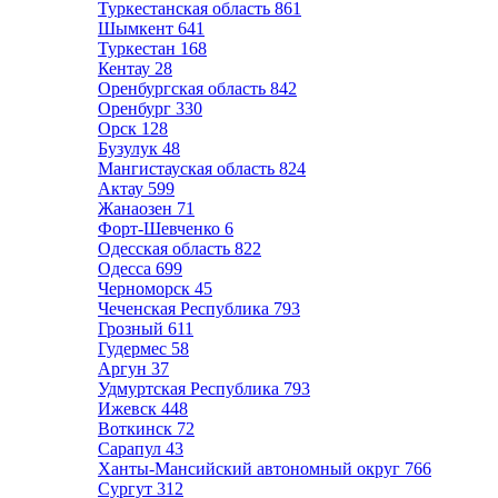
Туркестанская область
861
Шымкент
641
Туркестан
168
Кентау
28
Оренбургская область
842
Оренбург
330
Орск
128
Бузулук
48
Мангистауская область
824
Актау
599
Жанаозен
71
Форт-Шевченко
6
Одесская область
822
Одесса
699
Черноморск
45
Чеченская Республика
793
Грозный
611
Гудермес
58
Аргун
37
Удмуртская Республика
793
Ижевск
448
Воткинск
72
Сарапул
43
Ханты-Мансийский автономный округ
766
Сургут
312