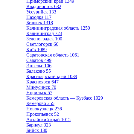
Приморский край
1349
Владивосток
632
Уссурийск
133
Находка
117
Бишкек
1318
Калининградская область
1250
Калининград
723
Зеленоградск
100
Светлогорск
66
Київ
1089
Саратовская область
1061
Саратов
499
Энгельс
106
Балаково
55
Красноярский край
1039
Красноярск
647
Минусинск
70
Норильск
57
Кемеровская область — Кузбасс
1029
Кемерово
255
Новокузнецк
236
Прокопьевск
52
Алтайский край
1015
Барнаул
323
Бийск
130