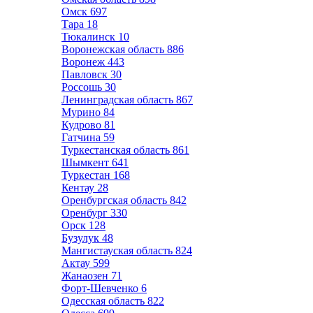
Омск
697
Тара
18
Тюкалинск
10
Воронежская область
886
Воронеж
443
Павловск
30
Россошь
30
Ленинградская область
867
Мурино
84
Кудрово
81
Гатчина
59
Туркестанская область
861
Шымкент
641
Туркестан
168
Кентау
28
Оренбургская область
842
Оренбург
330
Орск
128
Бузулук
48
Мангистауская область
824
Актау
599
Жанаозен
71
Форт-Шевченко
6
Одесская область
822