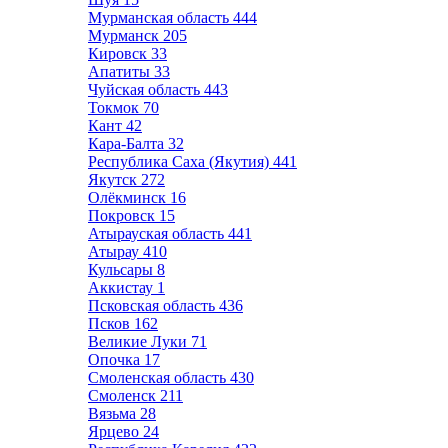
Мурманская область
444
Мурманск
205
Кировск
33
Апатиты
33
Чуйская область
443
Токмок
70
Кант
42
Кара-Балта
32
Республика Саха (Якутия)
441
Якутск
272
Олёкминск
16
Покровск
15
Атырауская область
441
Атырау
410
Кульсары
8
Аккистау
1
Псковская область
436
Псков
162
Великие Луки
71
Опочка
17
Смоленская область
430
Смоленск
211
Вязьма
28
Ярцево
24