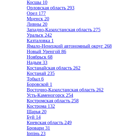
Косшы
10
Орловская область
293
Орел
177
Мценск
20
Ливны
20
Западно-Казахстанская область
275
Уральск
242
Казталовка
1
Ямало-Ненецкий автономный округ
268
Новый Уренгой
86
Ноябрьск
68
Надым
33
Костанайская область
262
Костанай
235
Тобыл
6
Боровской
1
Восточно-Казахстанская область
262
Усть-Каменогорск
254
Костромская область
258
Кострома
132
Шарья
20
Буй
14
Киевская область
249
Бровари
31
Ірпінь
23