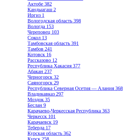
Актобе
382
Кандыагаш
2
Иргиз
1
Вологодская область
398
Вологда
153
Череповец
103
Сокол
13
Тамбовская область
391
Тамбов
241
Котовск
16
Рассказово
12
Республика Хакасия
377
Абакан
237
Черногорск
32
Саяногорск
29
Республика Северная Осетия — Алания
368
Владикавказ
297
Моздок
35
Беслан
9
Карачаево-Черкесская Республика
363
Черкесск
101
Карачаевск
19
Теберда
17
Курская область
362
Курск
258