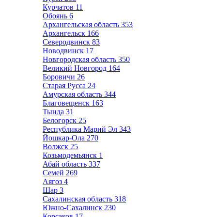
Курчатов
11
Обоянь
6
Архангельская область
353
Архангельск
166
Северодвинск
83
Новодвинск
17
Новгородская область
350
Великий Новгород
164
Боровичи
26
Старая Русса
24
Амурская область
344
Благовещенск
163
Тында
31
Белогорск
25
Республика Марий Эл
343
Йошкар-Ола
270
Волжск
25
Козьмодемьянск
1
Абай область
337
Семей
269
Аягоз
4
Шар
3
Сахалинская область
318
Южно-Сахалинск
230
Корсаков
17