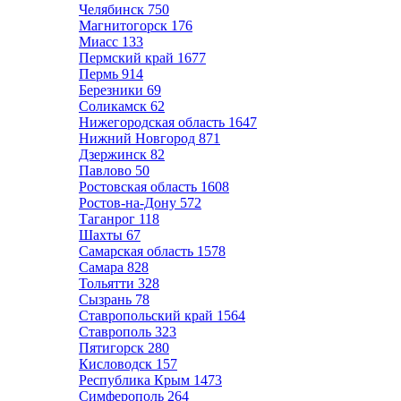
Челябинск
750
Магнитогорск
176
Миасс
133
Пермский край
1677
Пермь
914
Березники
69
Соликамск
62
Нижегородская область
1647
Нижний Новгород
871
Дзержинск
82
Павлово
50
Ростовская область
1608
Ростов-на-Дону
572
Таганрог
118
Шахты
67
Самарская область
1578
Самара
828
Тольятти
328
Сызрань
78
Ставропольский край
1564
Ставрополь
323
Пятигорск
280
Кисловодск
157
Республика Крым
1473
Симферополь
264