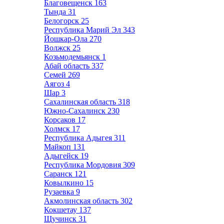
Благовещенск
163
Тында
31
Белогорск
25
Республика Марий Эл
343
Йошкар-Ола
270
Волжск
25
Козьмодемьянск
1
Абай область
337
Семей
269
Аягоз
4
Шар
3
Сахалинская область
318
Южно-Сахалинск
230
Корсаков
17
Холмск
17
Республика Адыгея
311
Майкоп
131
Адыгейск
19
Республика Мордовия
309
Саранск
121
Ковылкино
15
Рузаевка
9
Акмолинская область
302
Кокшетау
137
Щучинск
31