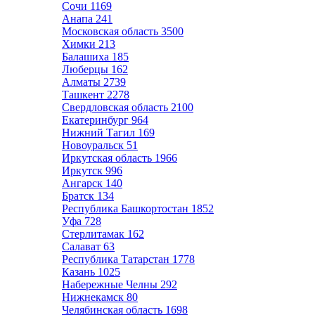
Сочи
1169
Анапа
241
Московская область
3500
Химки
213
Балашиха
185
Люберцы
162
Алматы
2739
Ташкент
2278
Свердловская область
2100
Екатеринбург
964
Нижний Тагил
169
Новоуральск
51
Иркутская область
1966
Иркутск
996
Ангарск
140
Братск
134
Республика Башкортостан
1852
Уфа
728
Стерлитамак
162
Салават
63
Республика Татарстан
1778
Казань
1025
Набережные Челны
292
Нижнекамск
80
Челябинская область
1698