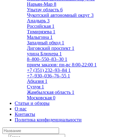
Нарьян-Мар
8
Улытау область
6
Чукотский автономный округ
3
Анадырь
3
Российская
1
Тимирязева
1
Малыгина
1
Западный обход
1
Лиговский проспект
1
улица Блюхера
1
8‒800‒550‒83‒30
1
прием заказов: пн-вс 8:00-22:00
1
+7 (351) 232‒93‒84
1
+7‒930‒036‒76‒55
1
Абхазия
1
Сухум
1
Жамбылская область
1
Московская
0
Статьи и обзоры
О нас
Контакты
Политика конфиденциальности