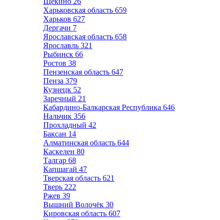
Щёкино
26
Харьковская область
659
Харьков
627
Дергачи
7
Ярославская область
658
Ярославль
321
Рыбинск
66
Ростов
38
Пензенская область
647
Пенза
379
Кузнецк
52
Заречный
21
Кабардино-Балкарская Республика
646
Нальчик
356
Прохладный
42
Баксан
14
Алматинская область
644
Каскелен
80
Талгар
68
Капшагай
47
Тверская область
621
Тверь
222
Ржев
39
Вышний Волочёк
30
Кировская область
607