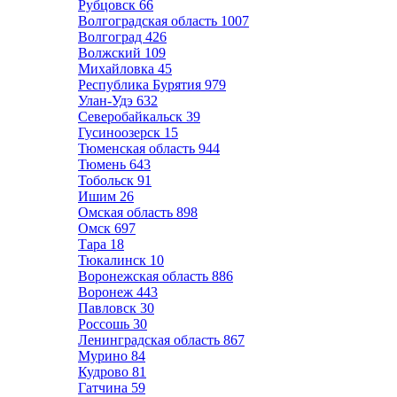
Рубцовск
66
Волгоградская область
1007
Волгоград
426
Волжский
109
Михайловка
45
Республика Бурятия
979
Улан-Удэ
632
Северобайкальск
39
Гусиноозерск
15
Тюменская область
944
Тюмень
643
Тобольск
91
Ишим
26
Омская область
898
Омск
697
Тара
18
Тюкалинск
10
Воронежская область
886
Воронеж
443
Павловск
30
Россошь
30
Ленинградская область
867
Мурино
84
Кудрово
81
Гатчина
59