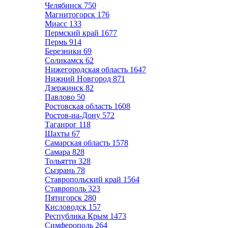
Челябинск
750
Магнитогорск
176
Миасс
133
Пермский край
1677
Пермь
914
Березники
69
Соликамск
62
Нижегородская область
1647
Нижний Новгород
871
Дзержинск
82
Павлово
50
Ростовская область
1608
Ростов-на-Дону
572
Таганрог
118
Шахты
67
Самарская область
1578
Самара
828
Тольятти
328
Сызрань
78
Ставропольский край
1564
Ставрополь
323
Пятигорск
280
Кисловодск
157
Республика Крым
1473
Симферополь
264