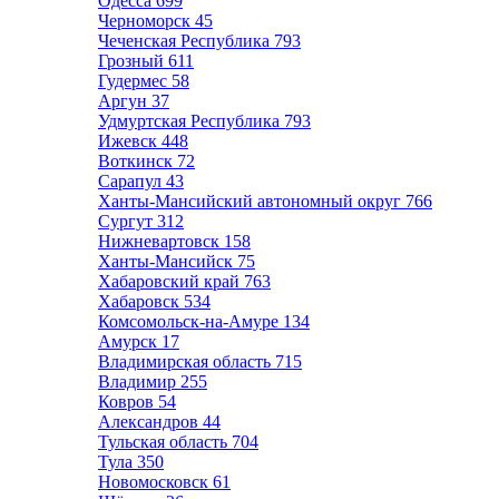
Одесса
699
Черноморск
45
Чеченская Республика
793
Грозный
611
Гудермес
58
Аргун
37
Удмуртская Республика
793
Ижевск
448
Воткинск
72
Сарапул
43
Ханты-Мансийский автономный округ
766
Сургут
312
Нижневартовск
158
Ханты-Мансийск
75
Хабаровский край
763
Хабаровск
534
Комсомольск-на-Амуре
134
Амурск
17
Владимирская область
715
Владимир
255
Ковров
54
Александров
44
Тульская область
704
Тула
350
Новомосковск
61