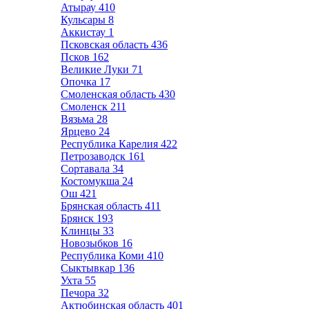
Атырау
410
Кульсары
8
Аккистау
1
Псковская область
436
Псков
162
Великие Луки
71
Опочка
17
Смоленская область
430
Смоленск
211
Вязьма
28
Ярцево
24
Республика Карелия
422
Петрозаводск
161
Сортавала
34
Костомукша
24
Ош
421
Брянская область
411
Брянск
193
Клинцы
33
Новозыбков
16
Республика Коми
410
Сыктывкар
136
Ухта
55
Печора
32
Актюбинская область
401