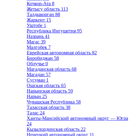
Кочкор-Ата
8
Жетысу область
113
Талдыкорган
88
Жаркент
15
Уштобе
1
Республика Ингушетия
95
Назрань
41
Магас
39
Малгобек
7
Еврейская автономная область
82
Биробиджан
58
Облучье
0
Магаданская область
68
Магадан
57
Сусуман
1
Ошская область
65
Нарынская область
59
Нарын
25
Чувашская Республика
58
Таласская область
38
Талас
24
Ханты-Мансийский автономный округ — Югра
24
Кызылординская область
22
Ненецкий автономный округ
11