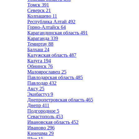
Томск
391
Северск
21
Колпашево
11
Республика Алтай
492
Горно-Алтайск
64
Карагандинская область
491
Караганда
339
Темиртау
88
Балхаш
24
Калужская область
487
Калуга
194
Обнинск
76
Малоярославец
25
Павлодарская область
485
Павлодар
432
Аксу
25
Экибастуз
9
Днепропетровская область
465
Днепр
411
Подгородное
5
Севастополь
453
Ивановская область
452
Иваново
296
Кинешма
29
Шуя
15