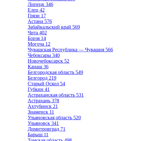
Липецк
346
Елец
42
Грязи
17
Астана
576
Забайкальский край
569
Чита
402
Борзя
14
Могоча
12
Чувашская Республика — Чувашия
566
Чебоксары
340
Новочебоксарск
52
Канаш
36
Белгородская область
549
Белгород
219
Старый Оскол
54
Губкин
41
Астраханская область
531
Астрахань
378
Ахтубинск
21
Знаменск
11
Ульяновская область
520
Ульяновск
341
Димитровград
71
Барыш
11
Томская область
498