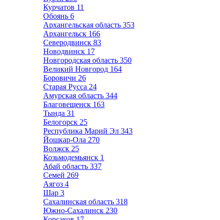
Курчатов
11
Обоянь
6
Архангельская область
353
Архангельск
166
Северодвинск
83
Новодвинск
17
Новгородская область
350
Великий Новгород
164
Боровичи
26
Старая Русса
24
Амурская область
344
Благовещенск
163
Тында
31
Белогорск
25
Республика Марий Эл
343
Йошкар-Ола
270
Волжск
25
Козьмодемьянск
1
Абай область
337
Семей
269
Аягоз
4
Шар
3
Сахалинская область
318
Южно-Сахалинск
230
Корсаков
17