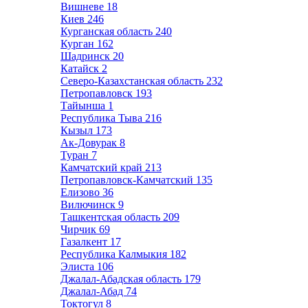
Вишневе
18
Киев
246
Курганская область
240
Курган
162
Шадринск
20
Катайск
2
Северо-Казахстанская область
232
Петропавловск
193
Тайынша
1
Республика Тыва
216
Кызыл
173
Ак-Довурак
8
Туран
7
Камчатский край
213
Петропавловск-Камчатский
135
Елизово
36
Вилючинск
9
Ташкентская область
209
Чирчик
69
Газалкент
17
Республика Калмыкия
182
Элиста
106
Джалал-Абадская область
179
Джалал-Абад
74
Токтогул
8