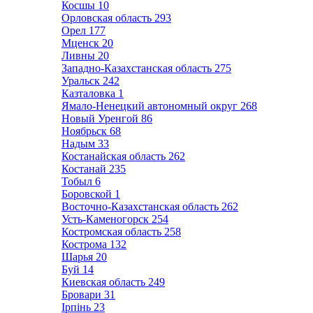
Косшы
10
Орловская область
293
Орел
177
Мценск
20
Ливны
20
Западно-Казахстанская область
275
Уральск
242
Казталовка
1
Ямало-Ненецкий автономный округ
268
Новый Уренгой
86
Ноябрьск
68
Надым
33
Костанайская область
262
Костанай
235
Тобыл
6
Боровской
1
Восточно-Казахстанская область
262
Усть-Каменогорск
254
Костромская область
258
Кострома
132
Шарья
20
Буй
14
Киевская область
249
Бровари
31
Ірпінь
23