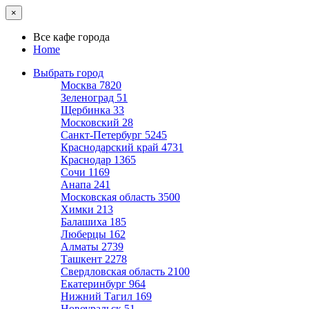
×
Все кафе города
Home
Выбрать город
Москва
7820
Зеленоград
51
Щербинка
33
Московский
28
Санкт-Петербург
5245
Краснодарский край
4731
Краснодар
1365
Сочи
1169
Анапа
241
Московская область
3500
Химки
213
Балашиха
185
Люберцы
162
Алматы
2739
Ташкент
2278
Свердловская область
2100
Екатеринбург
964
Нижний Тагил
169
Новоуральск
51