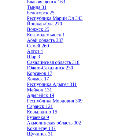
Благовещенск
163
Тында
31
Белогорск
25
Республика Марий Эл
343
Йошкар-Ола
270
Волжск
25
Козьмодемьянск
1
Абай область
337
Семей
269
Аягоз
4
Шар
3
Сахалинская область
318
Южно-Сахалинск
230
Корсаков
17
Холмск
17
Республика Адыгея
311
Майкоп
131
Адыгейск
19
Республика Мордовия
309
Саранск
121
Ковылкино
15
Рузаевка
9
Акмолинская область
302
Кокшетау
137
Щучинск
31