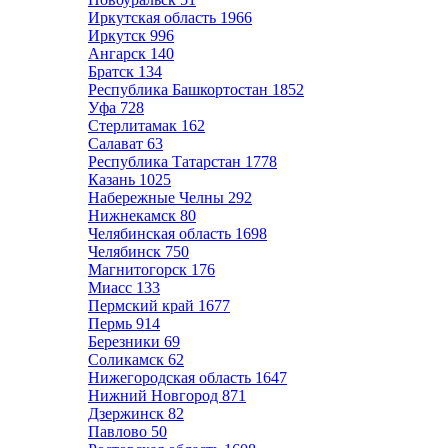
Иркутская область
1966
Иркутск
996
Ангарск
140
Братск
134
Республика Башкортостан
1852
Уфа
728
Стерлитамак
162
Салават
63
Республика Татарстан
1778
Казань
1025
Набережные Челны
292
Нижнекамск
80
Челябинская область
1698
Челябинск
750
Магнитогорск
176
Миасс
133
Пермский край
1677
Пермь
914
Березники
69
Соликамск
62
Нижегородская область
1647
Нижний Новгород
871
Дзержинск
82
Павлово
50