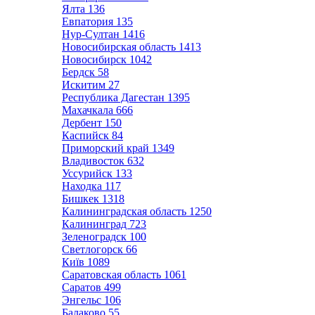
Ялта
136
Евпатория
135
Нур-Султан
1416
Новосибирская область
1413
Новосибирск
1042
Бердск
58
Искитим
27
Республика Дагестан
1395
Махачкала
666
Дербент
150
Каспийск
84
Приморский край
1349
Владивосток
632
Уссурийск
133
Находка
117
Бишкек
1318
Калининградская область
1250
Калининград
723
Зеленоградск
100
Светлогорск
66
Київ
1089
Саратовская область
1061
Саратов
499
Энгельс
106
Балаково
55