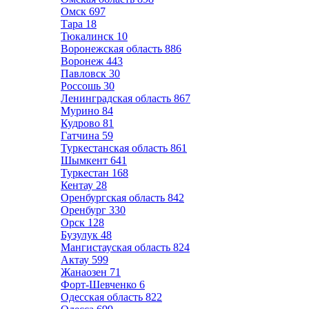
Омск
697
Тара
18
Тюкалинск
10
Воронежская область
886
Воронеж
443
Павловск
30
Россошь
30
Ленинградская область
867
Мурино
84
Кудрово
81
Гатчина
59
Туркестанская область
861
Шымкент
641
Туркестан
168
Кентау
28
Оренбургская область
842
Оренбург
330
Орск
128
Бузулук
48
Мангистауская область
824
Актау
599
Жанаозен
71
Форт-Шевченко
6
Одесская область
822