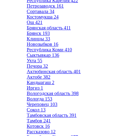
Республика Карелия
422
Петрозаводск
161
Сортавала
34
Костомукша
24
Ош
421
Брянская область
411
Брянск
193
Клинцы
33
Новозыбков
16
Республика Коми
410
Сыктывкар
136
Ухта
55
Печора
32
Актюбинская область
401
Актобе
382
Кандыагаш
2
Иргиз
1
Вологодская область
398
Вологда
153
Череповец
103
Сокол
13
Тамбовская область
391
Тамбов
241
Котовск
16
Рассказово
12