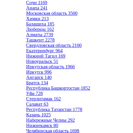
Сочи
1169
Анапа
241
Московская область
3500
Химки
213
Балашиха
185
Люберцы
162
Алматы
2739
Ташкент
2278
Свердловская область
2100
Екатеринбург
964
Нижний Тагил
169
Новоуральск
51
Иркутская область
1966
Иркутск
996
Ангарск
140
Братск
134
Республика Башкортостан
1852
Уфа
728
Стерлитамак
162
Салават
63
Республика Татарстан
1778
Казань
1025
Набережные Челны
292
Нижнекамск
80
Челябинская область
1698