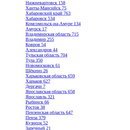
Нижневартовск
158
Ханты-Мансийск
75
Хабаровский край
763
Хабаровск
534
Комсомольск-на-Амуре
134
Амурск
17
Владимирская область
715
Владимир
255
Ковров
54
Александров
44
Тульская область
704
Тула
350
Новомосковск
61
Щёкино
26
Харьковская область
659
Харьков
627
Дергачи
7
Ярославская область
658
Ярославль
321
Рыбинск
66
Ростов
38
Пензенская область
647
Пенза
379
Кузнецк
52
Заречный
21