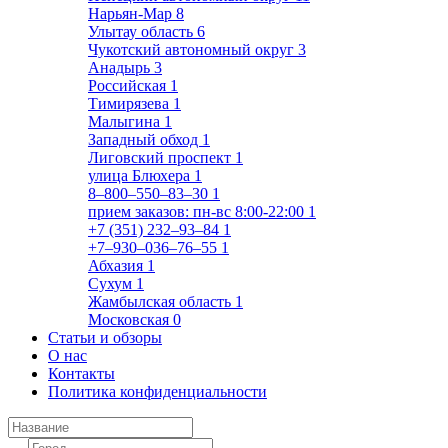
Нарьян-Мар
8
Улытау область
6
Чукотский автономный округ
3
Анадырь
3
Российская
1
Тимирязева
1
Малыгина
1
Западный обход
1
Лиговский проспект
1
улица Блюхера
1
8‒800‒550‒83‒30
1
прием заказов: пн-вс 8:00-22:00
1
+7 (351) 232‒93‒84
1
+7‒930‒036‒76‒55
1
Абхазия
1
Сухум
1
Жамбылская область
1
Московская
0
Статьи и обзоры
О нас
Контакты
Политика конфиденциальности