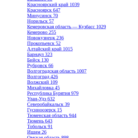
Красноярский край
1039
Красноярск
647
Минусинск
70
Норильск
57
Кемеровская область — Кузбасс
1029
Кемерово
255
Новокузнецк
236
Прокопьевск
52
Алтайский край
1015
Барнаул
323
Бийск
130
Рубцовск
66
Волгоградская область
1007
Волгоград
426
Волжский
109
Михайловка
45
Республика Бурятия
979
Улан-Удэ
632
Северобайкальск
39
Гусиноозерск
15
Тюменская область
944
Тюмень
643
Тобольск
91
Ишим
26
Омская область
898