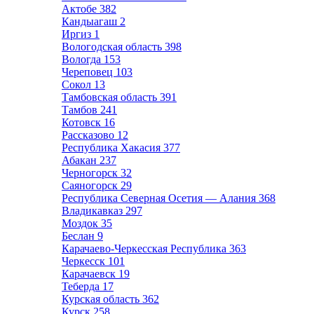
Актобе
382
Кандыагаш
2
Иргиз
1
Вологодская область
398
Вологда
153
Череповец
103
Сокол
13
Тамбовская область
391
Тамбов
241
Котовск
16
Рассказово
12
Республика Хакасия
377
Абакан
237
Черногорск
32
Саяногорск
29
Республика Северная Осетия — Алания
368
Владикавказ
297
Моздок
35
Беслан
9
Карачаево-Черкесская Республика
363
Черкесск
101
Карачаевск
19
Теберда
17
Курская область
362
Курск
258