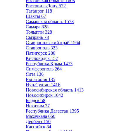
Ростовская область
1608
Ростов-на-Дону
572
Таганрог
118
Шахты
67
Самарская область
1578
Самара
828
Тольятти
328
Сызрань
78
Ставропольский край
1564
Ставрополь
323
Пятигорск
280
Кисловодск
157
Республика Крым
1473
Симферополь
264
Ялта
136
Евпатория
135
Нур-Султан
1416
Новосибирская область
1413
Новосибирск
1042
Бердск
58
Искитим
27
Республика Дагестан
1395
Махачкала
666
Дербент
150
Каспийск
84