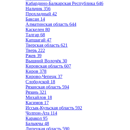
Кабардино-Балкарская Республика
646
Нальчик
356
Прохладный
42
Баксан
14
Алматинская область
644
Каскелен
80
Талгар
68
Капшагай
47
Тверская область
621
Тверь
222
Ржев
39
Вышний Волочёк
30
Кировская область
607
Киров
378
Кирово-Чепецк
37
Слободской
18
Рязанская область
594
Рязань
321
Михайлов
18
Касимов
17
Иссык-Кульская область
592
Чолпон-Ата
114
Каракол
95
Балыкчы
48
Липецкая область
590