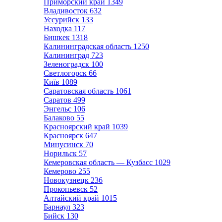
Приморский край
1349
Владивосток
632
Уссурийск
133
Находка
117
Бишкек
1318
Калининградская область
1250
Калининград
723
Зеленоградск
100
Светлогорск
66
Київ
1089
Саратовская область
1061
Саратов
499
Энгельс
106
Балаково
55
Красноярский край
1039
Красноярск
647
Минусинск
70
Норильск
57
Кемеровская область — Кузбасс
1029
Кемерово
255
Новокузнецк
236
Прокопьевск
52
Алтайский край
1015
Барнаул
323
Бийск
130