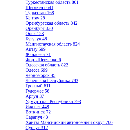
Туркестанская область
861
Шымкент
641
Туркестан
168
Кентау
28
Оренбургская область
842
Оренбург
330
Орск
128
Бузулук
48
Мангистауская область
824
Актау
599
Жанаозен
71
Форт-Шевченко
6
Одесская область
822
Одесса
699
Черноморск
45
Чеченская Республика
793
Грозный
611
Гудермес
58
Аргун
37
Удмуртская Республика
793
Ижевск
448
Воткинск
72
Сарапул
43
Ханты-Мансийский автономный округ
766
Сургут
312