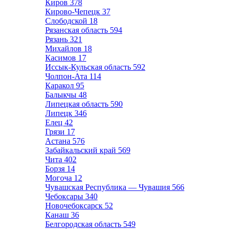
Киров
378
Кирово-Чепецк
37
Слободской
18
Рязанская область
594
Рязань
321
Михайлов
18
Касимов
17
Иссык-Кульская область
592
Чолпон-Ата
114
Каракол
95
Балыкчы
48
Липецкая область
590
Липецк
346
Елец
42
Грязи
17
Астана
576
Забайкальский край
569
Чита
402
Борзя
14
Могоча
12
Чувашская Республика — Чувашия
566
Чебоксары
340
Новочебоксарск
52
Канаш
36
Белгородская область
549