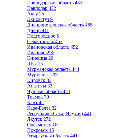
Павлодарская область
485
Павлодар
432
Аксу
25
Экибастуз
9
Днепропетровская область
465
Днепр
411
Подгородное
5
Севастополь
453
Ивановская область
452
Иваново
296
Кинешма
29
Шуя
15
Мурманская область
444
Мурманск
205
Кировск
33
Апатиты
33
Чуйская область
443
Токмок
70
Кант
42
Кара-Балта
32
Республика Саха (Якутия)
441
Якутск
272
Олёкминск
16
Покровск
15
Атырауская область
441