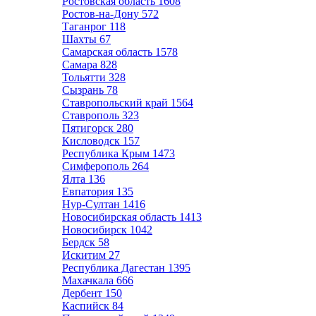
Ростовская область
1608
Ростов-на-Дону
572
Таганрог
118
Шахты
67
Самарская область
1578
Самара
828
Тольятти
328
Сызрань
78
Ставропольский край
1564
Ставрополь
323
Пятигорск
280
Кисловодск
157
Республика Крым
1473
Симферополь
264
Ялта
136
Евпатория
135
Нур-Султан
1416
Новосибирская область
1413
Новосибирск
1042
Бердск
58
Искитим
27
Республика Дагестан
1395
Махачкала
666
Дербент
150
Каспийск
84