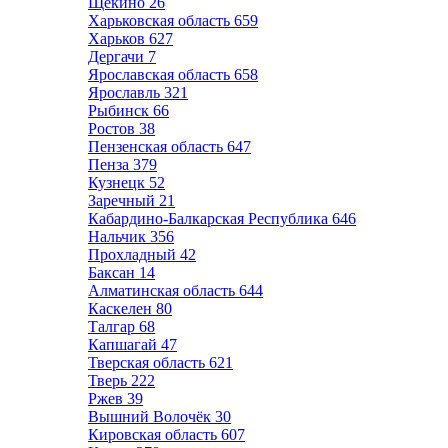
Щёкино
26
Харьковская область
659
Харьков
627
Дергачи
7
Ярославская область
658
Ярославль
321
Рыбинск
66
Ростов
38
Пензенская область
647
Пенза
379
Кузнецк
52
Заречный
21
Кабардино-Балкарская Республика
646
Нальчик
356
Прохладный
42
Баксан
14
Алматинская область
644
Каскелен
80
Талгар
68
Капшагай
47
Тверская область
621
Тверь
222
Ржев
39
Вышний Волочёк
30
Кировская область
607