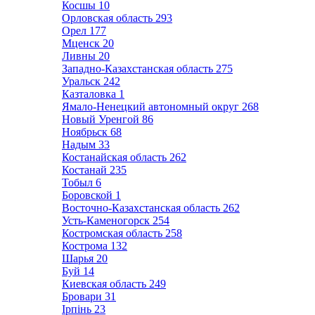
Косшы
10
Орловская область
293
Орел
177
Мценск
20
Ливны
20
Западно-Казахстанская область
275
Уральск
242
Казталовка
1
Ямало-Ненецкий автономный округ
268
Новый Уренгой
86
Ноябрьск
68
Надым
33
Костанайская область
262
Костанай
235
Тобыл
6
Боровской
1
Восточно-Казахстанская область
262
Усть-Каменогорск
254
Костромская область
258
Кострома
132
Шарья
20
Буй
14
Киевская область
249
Бровари
31
Ірпінь
23