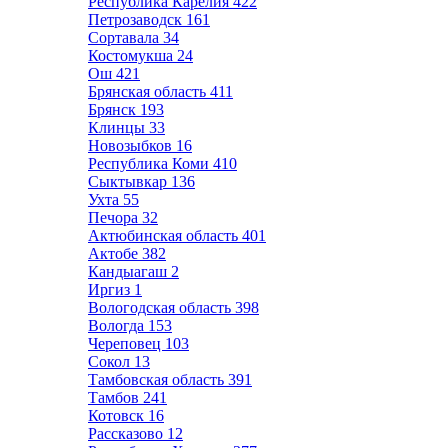
Республика Карелия
422
Петрозаводск
161
Сортавала
34
Костомукша
24
Ош
421
Брянская область
411
Брянск
193
Клинцы
33
Новозыбков
16
Республика Коми
410
Сыктывкар
136
Ухта
55
Печора
32
Актюбинская область
401
Актобе
382
Кандыагаш
2
Иргиз
1
Вологодская область
398
Вологда
153
Череповец
103
Сокол
13
Тамбовская область
391
Тамбов
241
Котовск
16
Рассказово
12