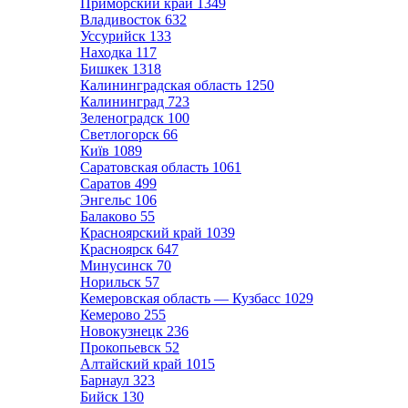
Приморский край
1349
Владивосток
632
Уссурийск
133
Находка
117
Бишкек
1318
Калининградская область
1250
Калининград
723
Зеленоградск
100
Светлогорск
66
Київ
1089
Саратовская область
1061
Саратов
499
Энгельс
106
Балаково
55
Красноярский край
1039
Красноярск
647
Минусинск
70
Норильск
57
Кемеровская область — Кузбасс
1029
Кемерово
255
Новокузнецк
236
Прокопьевск
52
Алтайский край
1015
Барнаул
323
Бийск
130