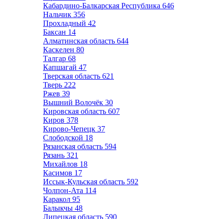
Кабардино-Балкарская Республика
646
Нальчик
356
Прохладный
42
Баксан
14
Алматинская область
644
Каскелен
80
Талгар
68
Капшагай
47
Тверская область
621
Тверь
222
Ржев
39
Вышний Волочёк
30
Кировская область
607
Киров
378
Кирово-Чепецк
37
Слободской
18
Рязанская область
594
Рязань
321
Михайлов
18
Касимов
17
Иссык-Кульская область
592
Чолпон-Ата
114
Каракол
95
Балыкчы
48
Липецкая область
590