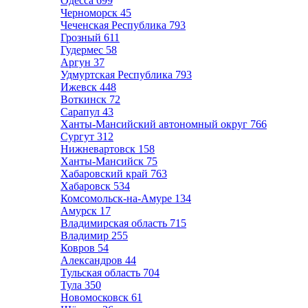
Одесса
699
Черноморск
45
Чеченская Республика
793
Грозный
611
Гудермес
58
Аргун
37
Удмуртская Республика
793
Ижевск
448
Воткинск
72
Сарапул
43
Ханты-Мансийский автономный округ
766
Сургут
312
Нижневартовск
158
Ханты-Мансийск
75
Хабаровский край
763
Хабаровск
534
Комсомольск-на-Амуре
134
Амурск
17
Владимирская область
715
Владимир
255
Ковров
54
Александров
44
Тульская область
704
Тула
350
Новомосковск
61