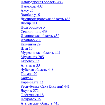
Павлодарская область
485
Павлодар
432
Аксу
25
Экибастуз
9
Днепропетровская область
465
Днепр
411
Подгородное
5
Севастополь
453
Ивановская область
452
Иваново
296
Кинешма
29
Шуя
15
Мурманская область
444
Мурманск
205
Кировск
33
Апатиты
33
Чуйская область
443
Токмок
70
Кант
42
Кара-Балта
32
Республика Саха (Якутия)
441
Якутск
272
Олёкминск
16
Покровск
15
Атырауская область
441