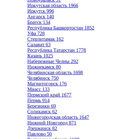
Иркутская область
1966
Иркутск
996
Ангарск
140
Братск
134
Республика Башкортостан
1852
Уфа
728
Стерлитамак
162
Салават
63
Республика Татарстан
1778
Казань
1025
Набережные Челны
292
Нижнекамск
80
Челябинская область
1698
Челябинск
750
Магнитогорск
176
Миасс
133
Пермский край
1677
Пермь
914
Березники
69
Соликамск
62
Нижегородская область
1647
Нижний Новгород
871
Дзержинск
82
Павлово
50