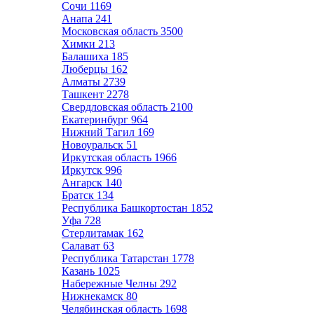
Сочи
1169
Анапа
241
Московская область
3500
Химки
213
Балашиха
185
Люберцы
162
Алматы
2739
Ташкент
2278
Свердловская область
2100
Екатеринбург
964
Нижний Тагил
169
Новоуральск
51
Иркутская область
1966
Иркутск
996
Ангарск
140
Братск
134
Республика Башкортостан
1852
Уфа
728
Стерлитамак
162
Салават
63
Республика Татарстан
1778
Казань
1025
Набережные Челны
292
Нижнекамск
80
Челябинская область
1698