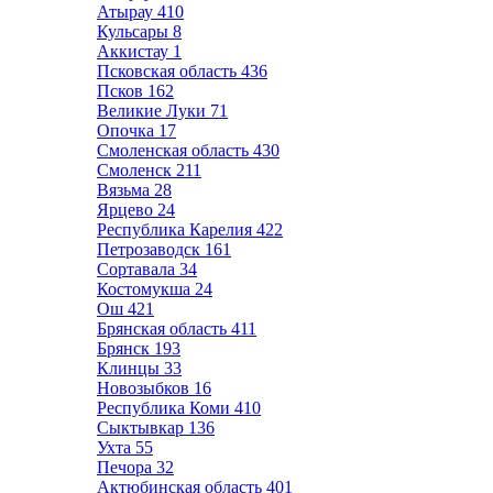
Атырау
410
Кульсары
8
Аккистау
1
Псковская область
436
Псков
162
Великие Луки
71
Опочка
17
Смоленская область
430
Смоленск
211
Вязьма
28
Ярцево
24
Республика Карелия
422
Петрозаводск
161
Сортавала
34
Костомукша
24
Ош
421
Брянская область
411
Брянск
193
Клинцы
33
Новозыбков
16
Республика Коми
410
Сыктывкар
136
Ухта
55
Печора
32
Актюбинская область
401