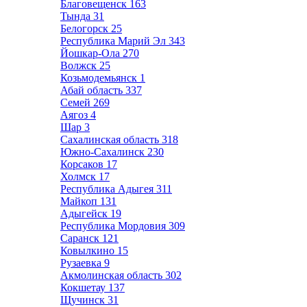
Благовещенск
163
Тында
31
Белогорск
25
Республика Марий Эл
343
Йошкар-Ола
270
Волжск
25
Козьмодемьянск
1
Абай область
337
Семей
269
Аягоз
4
Шар
3
Сахалинская область
318
Южно-Сахалинск
230
Корсаков
17
Холмск
17
Республика Адыгея
311
Майкоп
131
Адыгейск
19
Республика Мордовия
309
Саранск
121
Ковылкино
15
Рузаевка
9
Акмолинская область
302
Кокшетау
137
Щучинск
31