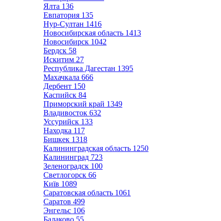
Ялта
136
Евпатория
135
Нур-Султан
1416
Новосибирская область
1413
Новосибирск
1042
Бердск
58
Искитим
27
Республика Дагестан
1395
Махачкала
666
Дербент
150
Каспийск
84
Приморский край
1349
Владивосток
632
Уссурийск
133
Находка
117
Бишкек
1318
Калининградская область
1250
Калининград
723
Зеленоградск
100
Светлогорск
66
Київ
1089
Саратовская область
1061
Саратов
499
Энгельс
106
Балаково
55