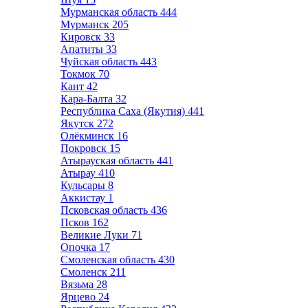
Мурманская область
444
Мурманск
205
Кировск
33
Апатиты
33
Чуйская область
443
Токмок
70
Кант
42
Кара-Балта
32
Республика Саха (Якутия)
441
Якутск
272
Олёкминск
16
Покровск
15
Атырауская область
441
Атырау
410
Кульсары
8
Аккистау
1
Псковская область
436
Псков
162
Великие Луки
71
Опочка
17
Смоленская область
430
Смоленск
211
Вязьма
28
Ярцево
24