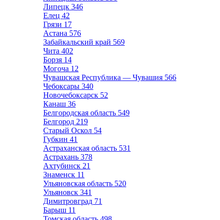
Липецк
346
Елец
42
Грязи
17
Астана
576
Забайкальский край
569
Чита
402
Борзя
14
Могоча
12
Чувашская Республика — Чувашия
566
Чебоксары
340
Новочебоксарск
52
Канаш
36
Белгородская область
549
Белгород
219
Старый Оскол
54
Губкин
41
Астраханская область
531
Астрахань
378
Ахтубинск
21
Знаменск
11
Ульяновская область
520
Ульяновск
341
Димитровград
71
Барыш
11
Томская область
498