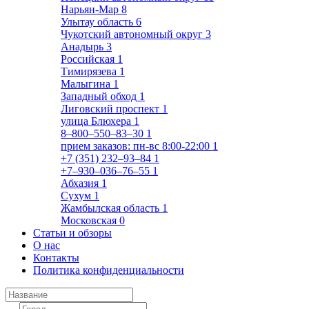
Нарьян-Мар
8
Улытау область
6
Чукотский автономный округ
3
Анадырь
3
Российская
1
Тимирязева
1
Малыгина
1
Западный обход
1
Лиговский проспект
1
улица Блюхера
1
8‒800‒550‒83‒30
1
прием заказов: пн-вс 8:00-22:00
1
+7 (351) 232‒93‒84
1
+7‒930‒036‒76‒55
1
Абхазия
1
Сухум
1
Жамбылская область
1
Московская
0
Статьи и обзоры
О нас
Контакты
Политика конфиденциальности