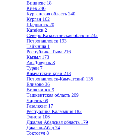
Вишневе
18
Киев
246
Курганская область
240
Курган
162
Шадринск
20
Катайск
2
Северо-Казахстанская область
232
Петропавловск
193
Тайынша
1
Республика Тыва
216
Кызыл
173
Ак-Довурак
8
Туран
7
Камчатский край
213
Петропавловск-Камчатский
135
Елизово
36
Вилючинск
9
Ташкентская область
209
Чирчик
69
Газалкент
17
Республика Калмыкия
182
Элиста
106
Джалал-Абадская область
179
Джалал-Абад
74
Токтогул
8