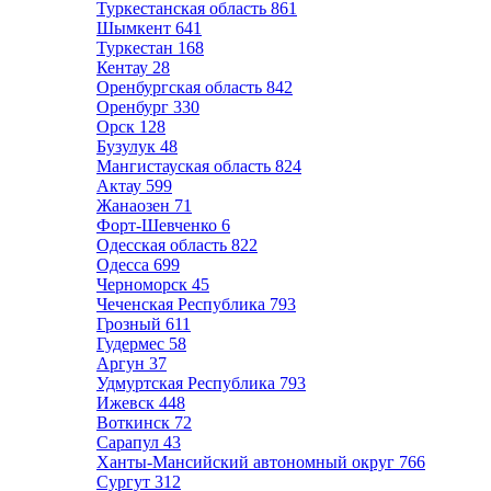
Туркестанская область
861
Шымкент
641
Туркестан
168
Кентау
28
Оренбургская область
842
Оренбург
330
Орск
128
Бузулук
48
Мангистауская область
824
Актау
599
Жанаозен
71
Форт-Шевченко
6
Одесская область
822
Одесса
699
Черноморск
45
Чеченская Республика
793
Грозный
611
Гудермес
58
Аргун
37
Удмуртская Республика
793
Ижевск
448
Воткинск
72
Сарапул
43
Ханты-Мансийский автономный округ
766
Сургут
312