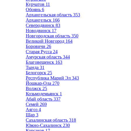
Курчатов
11
Обоянь
6
Архангельская область
353
Архангельск
166
Северодвинск
83
Новодвинск
17
Новгородская область
350
Великий Новгород
164
Боровичи
26
Старая Русса
24
Амурская область
344
Благовещенск
163
Тында
31
Белогорск
25
Республика Марий Эл
343
Йошкар-Ола
270
Волжск
25
Козьмодемьянск
1
Абай область
337
Семей
269
Аягоз
4
Шар
3
Сахалинская область
318
Южно-Сахалинск
230
Корсаков
17