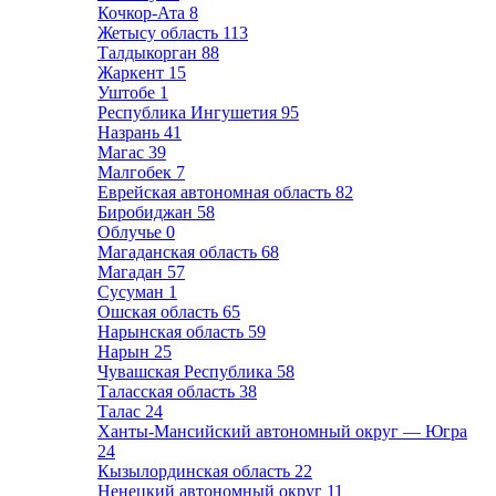
Кочкор-Ата
8
Жетысу область
113
Талдыкорган
88
Жаркент
15
Уштобе
1
Республика Ингушетия
95
Назрань
41
Магас
39
Малгобек
7
Еврейская автономная область
82
Биробиджан
58
Облучье
0
Магаданская область
68
Магадан
57
Сусуман
1
Ошская область
65
Нарынская область
59
Нарын
25
Чувашская Республика
58
Таласская область
38
Талас
24
Ханты-Мансийский автономный округ — Югра
24
Кызылординская область
22
Ненецкий автономный округ
11