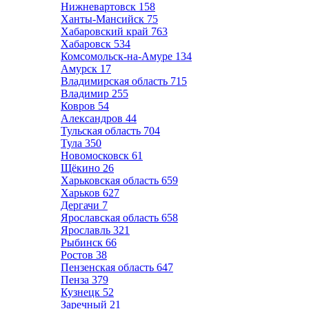
Нижневартовск
158
Ханты-Мансийск
75
Хабаровский край
763
Хабаровск
534
Комсомольск-на-Амуре
134
Амурск
17
Владимирская область
715
Владимир
255
Ковров
54
Александров
44
Тульская область
704
Тула
350
Новомосковск
61
Щёкино
26
Харьковская область
659
Харьков
627
Дергачи
7
Ярославская область
658
Ярославль
321
Рыбинск
66
Ростов
38
Пензенская область
647
Пенза
379
Кузнецк
52
Заречный
21