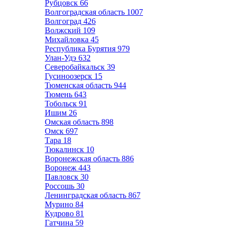
Рубцовск
66
Волгоградская область
1007
Волгоград
426
Волжский
109
Михайловка
45
Республика Бурятия
979
Улан-Удэ
632
Северобайкальск
39
Гусиноозерск
15
Тюменская область
944
Тюмень
643
Тобольск
91
Ишим
26
Омская область
898
Омск
697
Тара
18
Тюкалинск
10
Воронежская область
886
Воронеж
443
Павловск
30
Россошь
30
Ленинградская область
867
Мурино
84
Кудрово
81
Гатчина
59