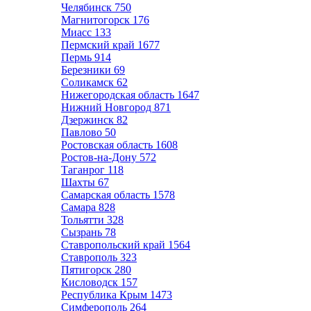
Челябинск
750
Магнитогорск
176
Миасс
133
Пермский край
1677
Пермь
914
Березники
69
Соликамск
62
Нижегородская область
1647
Нижний Новгород
871
Дзержинск
82
Павлово
50
Ростовская область
1608
Ростов-на-Дону
572
Таганрог
118
Шахты
67
Самарская область
1578
Самара
828
Тольятти
328
Сызрань
78
Ставропольский край
1564
Ставрополь
323
Пятигорск
280
Кисловодск
157
Республика Крым
1473
Симферополь
264