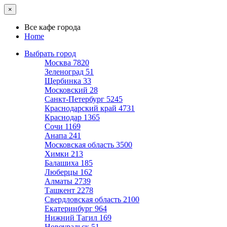
×
Все кафе города
Home
Выбрать город
Москва
7820
Зеленоград
51
Щербинка
33
Московский
28
Санкт-Петербург
5245
Краснодарский край
4731
Краснодар
1365
Сочи
1169
Анапа
241
Московская область
3500
Химки
213
Балашиха
185
Люберцы
162
Алматы
2739
Ташкент
2278
Свердловская область
2100
Екатеринбург
964
Нижний Тагил
169
Новоуральск
51