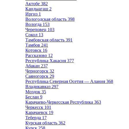
Актобе
382
Кандыагаш
2
Иргиз
1
Вологодская область
398
Вологда
153
Череповец
103
Сокол
13
Тамбовская область
391
Тамбов
241
Котовск
16
Рассказово
12
Республика Хакасия
377
Абакан
237
Черногорск
32
Саяногорск
29
Республика Северная Осетия — Алания
368
Владикавказ
297
Моздок
35
Беслан
9
Карачаево-Черкесская Республика
363
Черкесск
101
Карачаевск
19
Теберда
17
Курская область
362
Курск
258