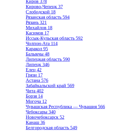
Киров
378
Кирово-Чепецк
37
Слободской
18
Рязанская область
594
Рязань
321
Михайлов
18
Касимов
17
Иссык-Кульская область
592
Чолпон-Ата
114
Каракол
95
Балыкчы
48
Липецкая область
590
Липецк
346
Елец
42
Грязи
17
Астана
576
Забайкальский край
569
Чита
402
Борзя
14
Могоча
12
Чувашская Республика — Чувашия
566
Чебоксары
340
Новочебоксарск
52
Канаш
36
Белгородская область
549