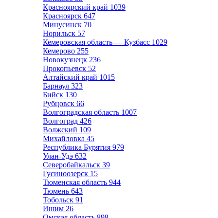
Красноярский край
1039
Красноярск
647
Минусинск
70
Норильск
57
Кемеровская область — Кузбасс
1029
Кемерово
255
Новокузнецк
236
Прокопьевск
52
Алтайский край
1015
Барнаул
323
Бийск
130
Рубцовск
66
Волгоградская область
1007
Волгоград
426
Волжский
109
Михайловка
45
Республика Бурятия
979
Улан-Удэ
632
Северобайкальск
39
Гусиноозерск
15
Тюменская область
944
Тюмень
643
Тобольск
91
Ишим
26
Омская область
898