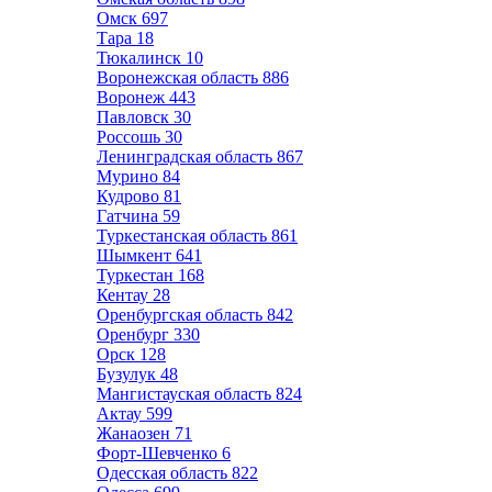
Омск
697
Тара
18
Тюкалинск
10
Воронежская область
886
Воронеж
443
Павловск
30
Россошь
30
Ленинградская область
867
Мурино
84
Кудрово
81
Гатчина
59
Туркестанская область
861
Шымкент
641
Туркестан
168
Кентау
28
Оренбургская область
842
Оренбург
330
Орск
128
Бузулук
48
Мангистауская область
824
Актау
599
Жанаозен
71
Форт-Шевченко
6
Одесская область
822