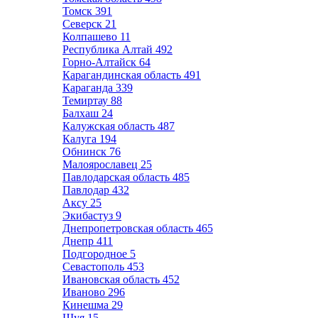
Томск
391
Северск
21
Колпашево
11
Республика Алтай
492
Горно-Алтайск
64
Карагандинская область
491
Караганда
339
Темиртау
88
Балхаш
24
Калужская область
487
Калуга
194
Обнинск
76
Малоярославец
25
Павлодарская область
485
Павлодар
432
Аксу
25
Экибастуз
9
Днепропетровская область
465
Днепр
411
Подгородное
5
Севастополь
453
Ивановская область
452
Иваново
296
Кинешма
29
Шуя
15