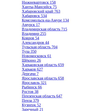
Нижневартовск
158
Ханты-Мансийск
75
Хабаровский край
763
Хабаровск
534
Комсомольск-на-Амуре
134
Амурск
17
Владимирская область
715
Владимир
255
Ковров
54
Александров
44
Тульская область
704
Тула
350
Новомосковск
61
Щёкино
26
Харьковская область
659
Харьков
627
Дергачи
7
Ярославская область
658
Ярославль
321
Рыбинск
66
Ростов
38
Пензенская область
647
Пенза
379
Кузнецк
52
Заречный
21