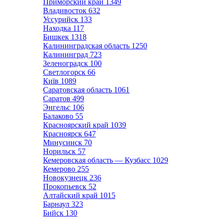
Приморский край
1349
Владивосток
632
Уссурийск
133
Находка
117
Бишкек
1318
Калининградская область
1250
Калининград
723
Зеленоградск
100
Светлогорск
66
Київ
1089
Саратовская область
1061
Саратов
499
Энгельс
106
Балаково
55
Красноярский край
1039
Красноярск
647
Минусинск
70
Норильск
57
Кемеровская область — Кузбасс
1029
Кемерово
255
Новокузнецк
236
Прокопьевск
52
Алтайский край
1015
Барнаул
323
Бийск
130