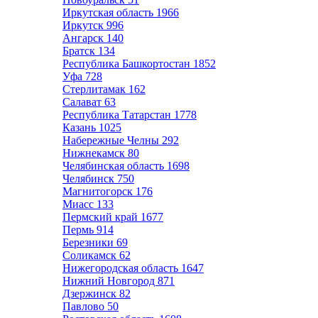
Иркутская область
1966
Иркутск
996
Ангарск
140
Братск
134
Республика Башкортостан
1852
Уфа
728
Стерлитамак
162
Салават
63
Республика Татарстан
1778
Казань
1025
Набережные Челны
292
Нижнекамск
80
Челябинская область
1698
Челябинск
750
Магнитогорск
176
Миасс
133
Пермский край
1677
Пермь
914
Березники
69
Соликамск
62
Нижегородская область
1647
Нижний Новгород
871
Дзержинск
82
Павлово
50