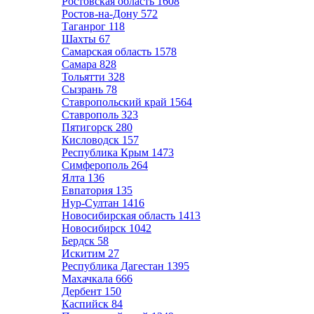
Ростовская область
1608
Ростов-на-Дону
572
Таганрог
118
Шахты
67
Самарская область
1578
Самара
828
Тольятти
328
Сызрань
78
Ставропольский край
1564
Ставрополь
323
Пятигорск
280
Кисловодск
157
Республика Крым
1473
Симферополь
264
Ялта
136
Евпатория
135
Нур-Султан
1416
Новосибирская область
1413
Новосибирск
1042
Бердск
58
Искитим
27
Республика Дагестан
1395
Махачкала
666
Дербент
150
Каспийск
84