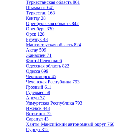
Туркестанская область
861
Шымкент
641
Туркестан
168
Кентау
28
Оренбургская область
842
Оренбург
330
Орск
128
Бузулук
48
Мангистауская область
824
Актау
599
Жанаозен
71
Форт-Шевченко
6
Одесская область
822
Одесса
699
Черноморск
45
Чеченская Республика
793
Грозный
611
Гудермес
58
Аргун
37
Удмуртская Республика
793
Ижевск
448
Воткинск
72
Сарапул
43
Ханты-Мансийский автономный округ
766
Сургут
312