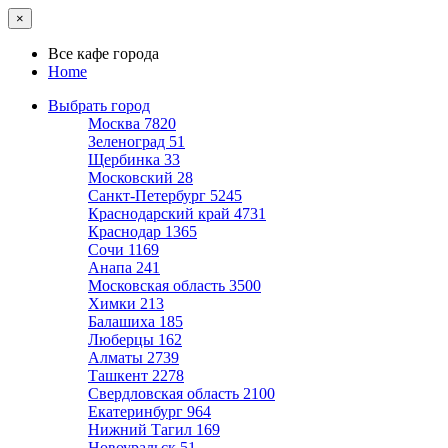
×
Все кафе города
Home
Выбрать город
Москва
7820
Зеленоград
51
Щербинка
33
Московский
28
Санкт-Петербург
5245
Краснодарский край
4731
Краснодар
1365
Сочи
1169
Анапа
241
Московская область
3500
Химки
213
Балашиха
185
Люберцы
162
Алматы
2739
Ташкент
2278
Свердловская область
2100
Екатеринбург
964
Нижний Тагил
169
Новоуральск
51