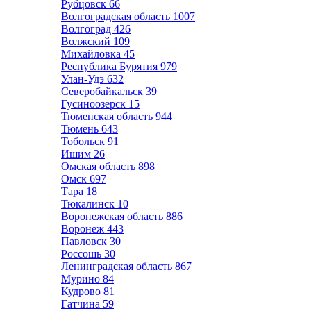
Рубцовск
66
Волгоградская область
1007
Волгоград
426
Волжский
109
Михайловка
45
Республика Бурятия
979
Улан-Удэ
632
Северобайкальск
39
Гусиноозерск
15
Тюменская область
944
Тюмень
643
Тобольск
91
Ишим
26
Омская область
898
Омск
697
Тара
18
Тюкалинск
10
Воронежская область
886
Воронеж
443
Павловск
30
Россошь
30
Ленинградская область
867
Мурино
84
Кудрово
81
Гатчина
59