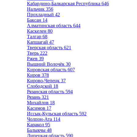
Кабардино-Балкарская Республика
646
Нальчик
356
Прохладный
42
Баксан
14
Алматинская область
644
Каскелен
80
Талгар
68
Капшагай
47
Тверская область
621
Тверь
222
Ржев
39
Вышний Волочёк
30
Кировская область
607
Киров
378
Кирово-Чепецк
37
Слободской
18
Рязанская область
594
Рязань
321
Михайлов
18
Касимов
17
Иссык-Кульская область
592
Чолпон-Ата
114
Каракол
95
Балыкчы
48
Липецкая область
590