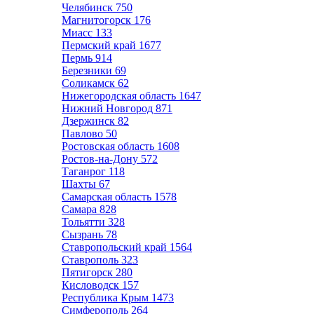
Челябинск
750
Магнитогорск
176
Миасс
133
Пермский край
1677
Пермь
914
Березники
69
Соликамск
62
Нижегородская область
1647
Нижний Новгород
871
Дзержинск
82
Павлово
50
Ростовская область
1608
Ростов-на-Дону
572
Таганрог
118
Шахты
67
Самарская область
1578
Самара
828
Тольятти
328
Сызрань
78
Ставропольский край
1564
Ставрополь
323
Пятигорск
280
Кисловодск
157
Республика Крым
1473
Симферополь
264