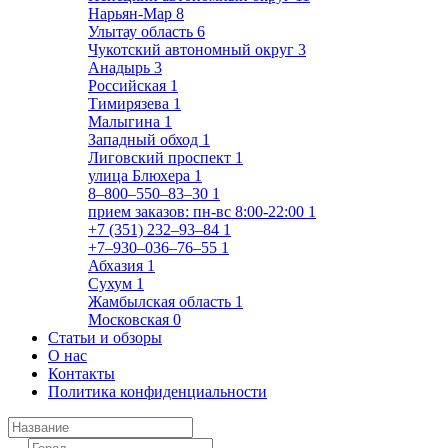
Нарьян-Мар
8
Улытау область
6
Чукотский автономный округ
3
Анадырь
3
Российская
1
Тимирязева
1
Малыгина
1
Западный обход
1
Лиговский проспект
1
улица Блюхера
1
8‒800‒550‒83‒30
1
прием заказов: пн-вс 8:00-22:00
1
+7 (351) 232‒93‒84
1
+7‒930‒036‒76‒55
1
Абхазия
1
Сухум
1
Жамбылская область
1
Московская
0
Статьи и обзоры
О нас
Контакты
Политика конфиденциальности