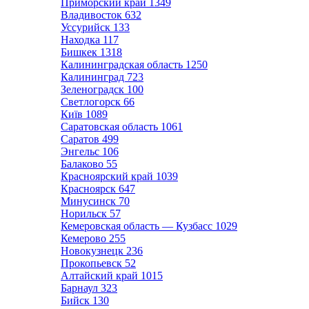
Приморский край
1349
Владивосток
632
Уссурийск
133
Находка
117
Бишкек
1318
Калининградская область
1250
Калининград
723
Зеленоградск
100
Светлогорск
66
Київ
1089
Саратовская область
1061
Саратов
499
Энгельс
106
Балаково
55
Красноярский край
1039
Красноярск
647
Минусинск
70
Норильск
57
Кемеровская область — Кузбасс
1029
Кемерово
255
Новокузнецк
236
Прокопьевск
52
Алтайский край
1015
Барнаул
323
Бийск
130