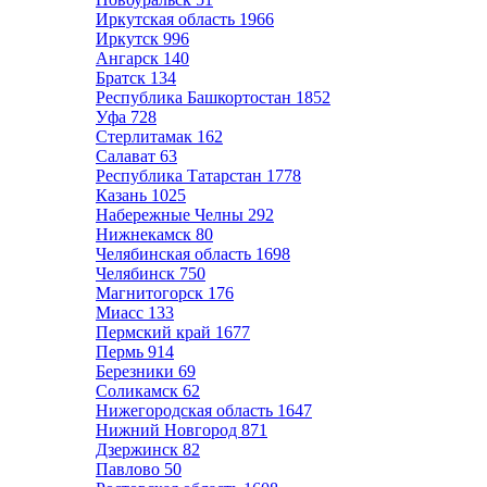
Иркутская область
1966
Иркутск
996
Ангарск
140
Братск
134
Республика Башкортостан
1852
Уфа
728
Стерлитамак
162
Салават
63
Республика Татарстан
1778
Казань
1025
Набережные Челны
292
Нижнекамск
80
Челябинская область
1698
Челябинск
750
Магнитогорск
176
Миасс
133
Пермский край
1677
Пермь
914
Березники
69
Соликамск
62
Нижегородская область
1647
Нижний Новгород
871
Дзержинск
82
Павлово
50