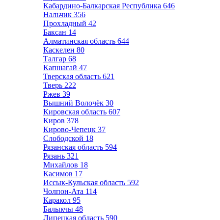
Кабардино-Балкарская Республика
646
Нальчик
356
Прохладный
42
Баксан
14
Алматинская область
644
Каскелен
80
Талгар
68
Капшагай
47
Тверская область
621
Тверь
222
Ржев
39
Вышний Волочёк
30
Кировская область
607
Киров
378
Кирово-Чепецк
37
Слободской
18
Рязанская область
594
Рязань
321
Михайлов
18
Касимов
17
Иссык-Кульская область
592
Чолпон-Ата
114
Каракол
95
Балыкчы
48
Липецкая область
590