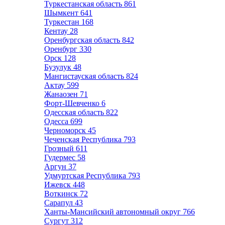
Туркестанская область
861
Шымкент
641
Туркестан
168
Кентау
28
Оренбургская область
842
Оренбург
330
Орск
128
Бузулук
48
Мангистауская область
824
Актау
599
Жанаозен
71
Форт-Шевченко
6
Одесская область
822
Одесса
699
Черноморск
45
Чеченская Республика
793
Грозный
611
Гудермес
58
Аргун
37
Удмуртская Республика
793
Ижевск
448
Воткинск
72
Сарапул
43
Ханты-Мансийский автономный округ
766
Сургут
312