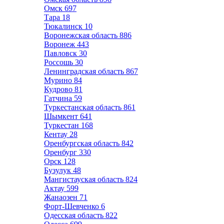
Омск
697
Тара
18
Тюкалинск
10
Воронежская область
886
Воронеж
443
Павловск
30
Россошь
30
Ленинградская область
867
Мурино
84
Кудрово
81
Гатчина
59
Туркестанская область
861
Шымкент
641
Туркестан
168
Кентау
28
Оренбургская область
842
Оренбург
330
Орск
128
Бузулук
48
Мангистауская область
824
Актау
599
Жанаозен
71
Форт-Шевченко
6
Одесская область
822