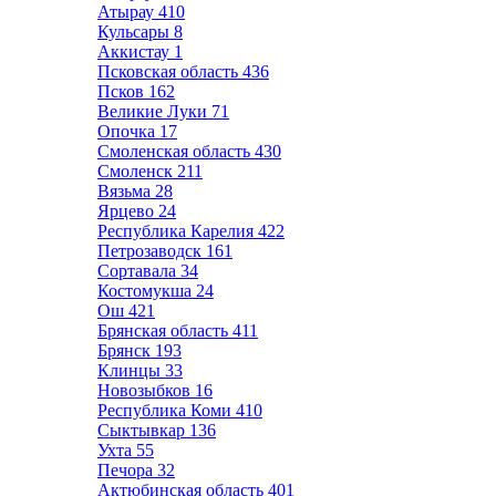
Атырау
410
Кульсары
8
Аккистау
1
Псковская область
436
Псков
162
Великие Луки
71
Опочка
17
Смоленская область
430
Смоленск
211
Вязьма
28
Ярцево
24
Республика Карелия
422
Петрозаводск
161
Сортавала
34
Костомукша
24
Ош
421
Брянская область
411
Брянск
193
Клинцы
33
Новозыбков
16
Республика Коми
410
Сыктывкар
136
Ухта
55
Печора
32
Актюбинская область
401