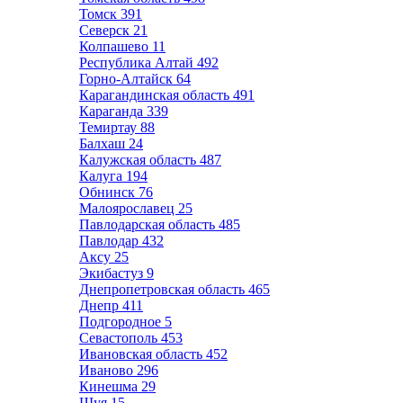
Томск
391
Северск
21
Колпашево
11
Республика Алтай
492
Горно-Алтайск
64
Карагандинская область
491
Караганда
339
Темиртау
88
Балхаш
24
Калужская область
487
Калуга
194
Обнинск
76
Малоярославец
25
Павлодарская область
485
Павлодар
432
Аксу
25
Экибастуз
9
Днепропетровская область
465
Днепр
411
Подгородное
5
Севастополь
453
Ивановская область
452
Иваново
296
Кинешма
29
Шуя
15