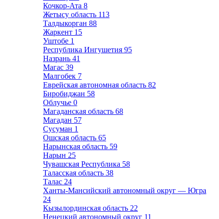
Кочкор-Ата
8
Жетысу область
113
Талдыкорган
88
Жаркент
15
Уштобе
1
Республика Ингушетия
95
Назрань
41
Магас
39
Малгобек
7
Еврейская автономная область
82
Биробиджан
58
Облучье
0
Магаданская область
68
Магадан
57
Сусуман
1
Ошская область
65
Нарынская область
59
Нарын
25
Чувашская Республика
58
Таласская область
38
Талас
24
Ханты-Мансийский автономный округ — Югра
24
Кызылординская область
22
Ненецкий автономный округ
11