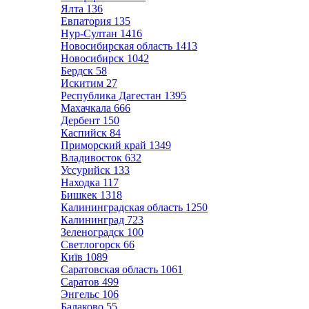
Ялта
136
Евпатория
135
Нур-Султан
1416
Новосибирская область
1413
Новосибирск
1042
Бердск
58
Искитим
27
Республика Дагестан
1395
Махачкала
666
Дербент
150
Каспийск
84
Приморский край
1349
Владивосток
632
Уссурийск
133
Находка
117
Бишкек
1318
Калининградская область
1250
Калининград
723
Зеленоградск
100
Светлогорск
66
Київ
1089
Саратовская область
1061
Саратов
499
Энгельс
106
Балаково
55