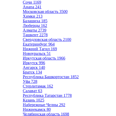
Сочи
1169
Анапа
241
Московская область
3500
Химки
213
Балашиха
185
Люберцы
162
Алматы
2739
Ташкент
2278
Свердловская область
2100
Екатеринбург
964
Нижний Тагил
169
Новоуральск
51
Иркутская область
1966
Иркутск
996
Ангарск
140
Братск
134
Республика Башкортостан
1852
Уфа
728
Стерлитамак
162
Салават
63
Республика Татарстан
1778
Казань
1025
Набережные Челны
292
Нижнекамск
80
Челябинская область
1698