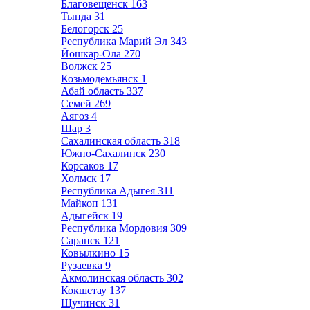
Благовещенск
163
Тында
31
Белогорск
25
Республика Марий Эл
343
Йошкар-Ола
270
Волжск
25
Козьмодемьянск
1
Абай область
337
Семей
269
Аягоз
4
Шар
3
Сахалинская область
318
Южно-Сахалинск
230
Корсаков
17
Холмск
17
Республика Адыгея
311
Майкоп
131
Адыгейск
19
Республика Мордовия
309
Саранск
121
Ковылкино
15
Рузаевка
9
Акмолинская область
302
Кокшетау
137
Щучинск
31