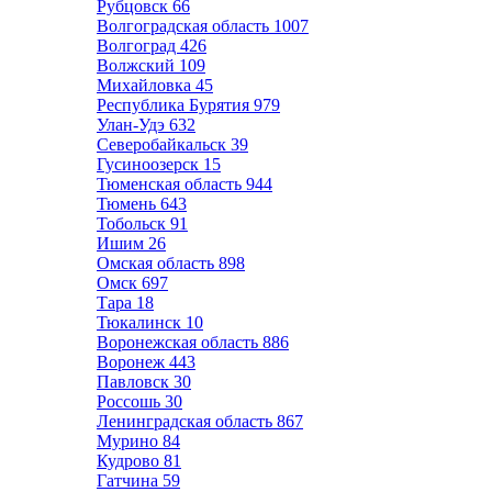
Рубцовск
66
Волгоградская область
1007
Волгоград
426
Волжский
109
Михайловка
45
Республика Бурятия
979
Улан-Удэ
632
Северобайкальск
39
Гусиноозерск
15
Тюменская область
944
Тюмень
643
Тобольск
91
Ишим
26
Омская область
898
Омск
697
Тара
18
Тюкалинск
10
Воронежская область
886
Воронеж
443
Павловск
30
Россошь
30
Ленинградская область
867
Мурино
84
Кудрово
81
Гатчина
59