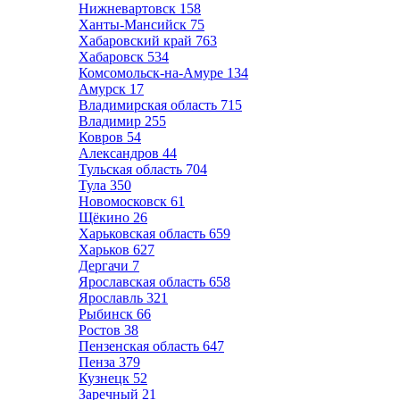
Нижневартовск
158
Ханты-Мансийск
75
Хабаровский край
763
Хабаровск
534
Комсомольск-на-Амуре
134
Амурск
17
Владимирская область
715
Владимир
255
Ковров
54
Александров
44
Тульская область
704
Тула
350
Новомосковск
61
Щёкино
26
Харьковская область
659
Харьков
627
Дергачи
7
Ярославская область
658
Ярославль
321
Рыбинск
66
Ростов
38
Пензенская область
647
Пенза
379
Кузнецк
52
Заречный
21