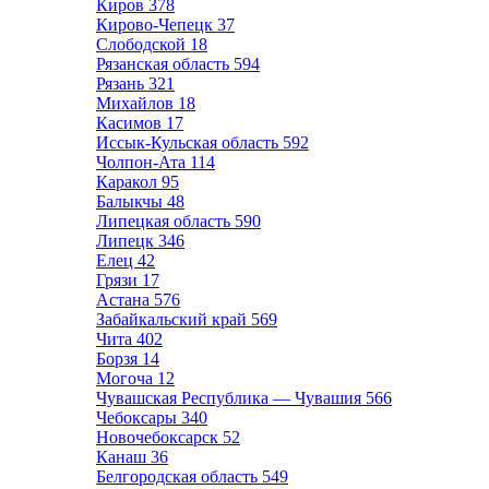
Киров
378
Кирово-Чепецк
37
Слободской
18
Рязанская область
594
Рязань
321
Михайлов
18
Касимов
17
Иссык-Кульская область
592
Чолпон-Ата
114
Каракол
95
Балыкчы
48
Липецкая область
590
Липецк
346
Елец
42
Грязи
17
Астана
576
Забайкальский край
569
Чита
402
Борзя
14
Могоча
12
Чувашская Республика — Чувашия
566
Чебоксары
340
Новочебоксарск
52
Канаш
36
Белгородская область
549