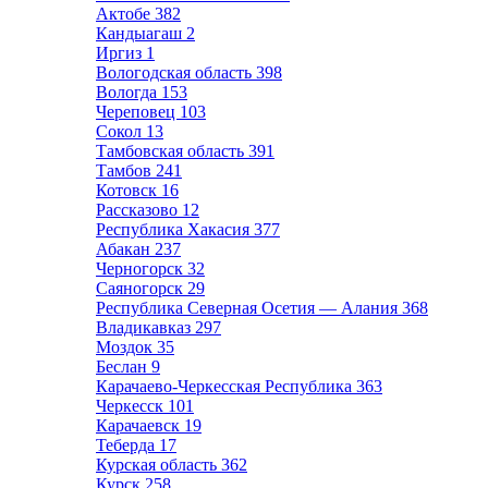
Актобе
382
Кандыагаш
2
Иргиз
1
Вологодская область
398
Вологда
153
Череповец
103
Сокол
13
Тамбовская область
391
Тамбов
241
Котовск
16
Рассказово
12
Республика Хакасия
377
Абакан
237
Черногорск
32
Саяногорск
29
Республика Северная Осетия — Алания
368
Владикавказ
297
Моздок
35
Беслан
9
Карачаево-Черкесская Республика
363
Черкесск
101
Карачаевск
19
Теберда
17
Курская область
362
Курск
258