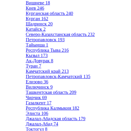
Вишневе
18
Киев
246
Курганская область
240
Курган
162
Шадринск
20
Катайск
2
Северо-Казахстанская область
232
Петропавловск
193
Тайынша
1
Республика Тыва
216
Кызыл
173
Ак-Довурак
8
Туран
7
Камчатский край
213
Петропавловск-Камчатский
135
Елизово
36
Вилючинск
9
Ташкентская область
209
Чирчик
69
Газалкент
17
Республика Калмыкия
182
Элиста
106
Джалал-Абадская область
179
Джалал-Абад
74
Токтогул
8