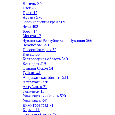
Липецк
346
Елец
42
Грязи
17
Астана
576
Забайкальский край
569
Чита
402
Борзя
14
Могоча
12
Чувашская Республика — Чувашия
566
Чебоксары
340
Новочебоксарск
52
Канаш
36
Белгородская область
549
Белгород
219
Старый Оскол
54
Губкин
41
Астраханская область
531
Астрахань
378
Ахтубинск
21
Знаменск
11
Ульяновская область
520
Ульяновск
341
Димитровград
71
Барыш
11
Томская область
498