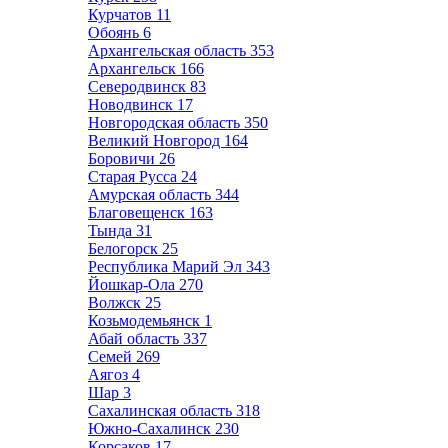
Курчатов
11
Обоянь
6
Архангельская область
353
Архангельск
166
Северодвинск
83
Новодвинск
17
Новгородская область
350
Великий Новгород
164
Боровичи
26
Старая Русса
24
Амурская область
344
Благовещенск
163
Тында
31
Белогорск
25
Республика Марий Эл
343
Йошкар-Ола
270
Волжск
25
Козьмодемьянск
1
Абай область
337
Семей
269
Аягоз
4
Шар
3
Сахалинская область
318
Южно-Сахалинск
230
Корсаков
17