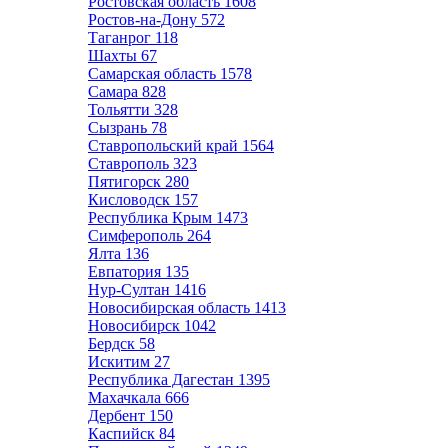
Ростовская область
1608
Ростов-на-Дону
572
Таганрог
118
Шахты
67
Самарская область
1578
Самара
828
Тольятти
328
Сызрань
78
Ставропольский край
1564
Ставрополь
323
Пятигорск
280
Кисловодск
157
Республика Крым
1473
Симферополь
264
Ялта
136
Евпатория
135
Нур-Султан
1416
Новосибирская область
1413
Новосибирск
1042
Бердск
58
Искитим
27
Республика Дагестан
1395
Махачкала
666
Дербент
150
Каспийск
84