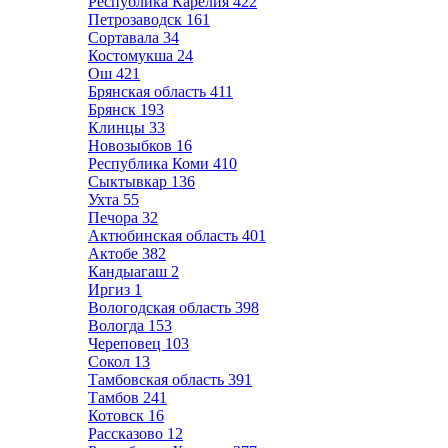
Республика Карелия
422
Петрозаводск
161
Сортавала
34
Костомукша
24
Ош
421
Брянская область
411
Брянск
193
Клинцы
33
Новозыбков
16
Республика Коми
410
Сыктывкар
136
Ухта
55
Печора
32
Актюбинская область
401
Актобе
382
Кандыагаш
2
Иргиз
1
Вологодская область
398
Вологда
153
Череповец
103
Сокол
13
Тамбовская область
391
Тамбов
241
Котовск
16
Рассказово
12