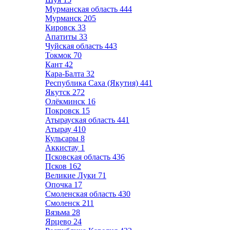
Мурманская область
444
Мурманск
205
Кировск
33
Апатиты
33
Чуйская область
443
Токмок
70
Кант
42
Кара-Балта
32
Республика Саха (Якутия)
441
Якутск
272
Олёкминск
16
Покровск
15
Атырауская область
441
Атырау
410
Кульсары
8
Аккистау
1
Псковская область
436
Псков
162
Великие Луки
71
Опочка
17
Смоленская область
430
Смоленск
211
Вязьма
28
Ярцево
24