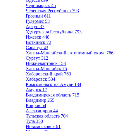
Одесса
699
Черноморск
45
Чеченская Республика
793
Грозный
611
Гудермес
58
Аргун
37
Удмуртская Республика
793
Ижевск
448
Воткинск
72
Сарапул
43
Ханты-Мансийский автономный округ
766
Сургут
312
Нижневартовск
158
Ханты-Мансийск
75
Хабаровский край
763
Хабаровск
534
Комсомольск-на-Амуре
134
Амурск
17
Владимирская область
715
Владимир
255
Ковров
54
Александров
44
Тульская область
704
Тула
350
Новомосковск
61