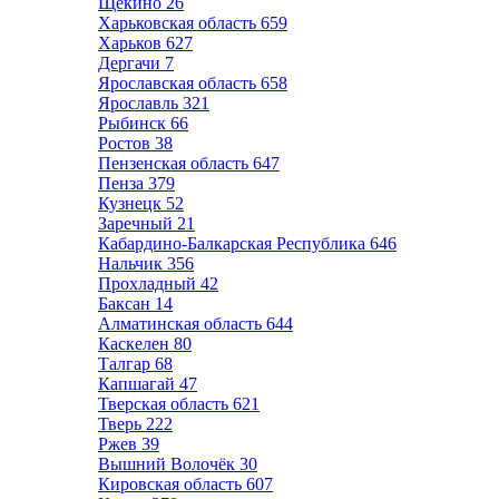
Щёкино
26
Харьковская область
659
Харьков
627
Дергачи
7
Ярославская область
658
Ярославль
321
Рыбинск
66
Ростов
38
Пензенская область
647
Пенза
379
Кузнецк
52
Заречный
21
Кабардино-Балкарская Республика
646
Нальчик
356
Прохладный
42
Баксан
14
Алматинская область
644
Каскелен
80
Талгар
68
Капшагай
47
Тверская область
621
Тверь
222
Ржев
39
Вышний Волочёк
30
Кировская область
607