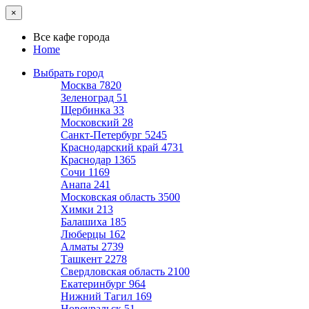
×
Все кафе города
Home
Выбрать город
Москва
7820
Зеленоград
51
Щербинка
33
Московский
28
Санкт-Петербург
5245
Краснодарский край
4731
Краснодар
1365
Сочи
1169
Анапа
241
Московская область
3500
Химки
213
Балашиха
185
Люберцы
162
Алматы
2739
Ташкент
2278
Свердловская область
2100
Екатеринбург
964
Нижний Тагил
169
Новоуральск
51