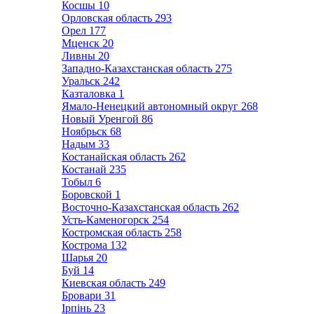
Косшы
10
Орловская область
293
Орел
177
Мценск
20
Ливны
20
Западно-Казахстанская область
275
Уральск
242
Казталовка
1
Ямало-Ненецкий автономный округ
268
Новый Уренгой
86
Ноябрьск
68
Надым
33
Костанайская область
262
Костанай
235
Тобыл
6
Боровской
1
Восточно-Казахстанская область
262
Усть-Каменогорск
254
Костромская область
258
Кострома
132
Шарья
20
Буй
14
Киевская область
249
Бровари
31
Ірпінь
23