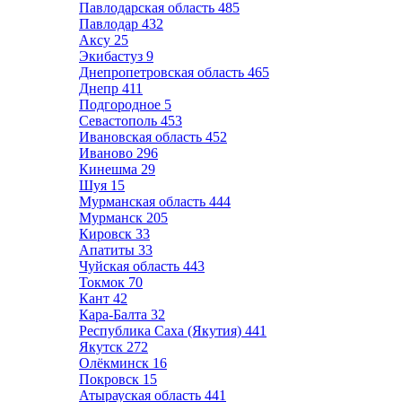
Павлодарская область
485
Павлодар
432
Аксу
25
Экибастуз
9
Днепропетровская область
465
Днепр
411
Подгородное
5
Севастополь
453
Ивановская область
452
Иваново
296
Кинешма
29
Шуя
15
Мурманская область
444
Мурманск
205
Кировск
33
Апатиты
33
Чуйская область
443
Токмок
70
Кант
42
Кара-Балта
32
Республика Саха (Якутия)
441
Якутск
272
Олёкминск
16
Покровск
15
Атырауская область
441