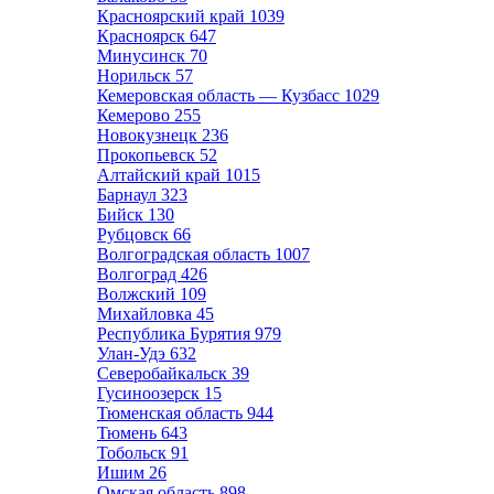
Красноярский край
1039
Красноярск
647
Минусинск
70
Норильск
57
Кемеровская область — Кузбасс
1029
Кемерово
255
Новокузнецк
236
Прокопьевск
52
Алтайский край
1015
Барнаул
323
Бийск
130
Рубцовск
66
Волгоградская область
1007
Волгоград
426
Волжский
109
Михайловка
45
Республика Бурятия
979
Улан-Удэ
632
Северобайкальск
39
Гусиноозерск
15
Тюменская область
944
Тюмень
643
Тобольск
91
Ишим
26
Омская область
898