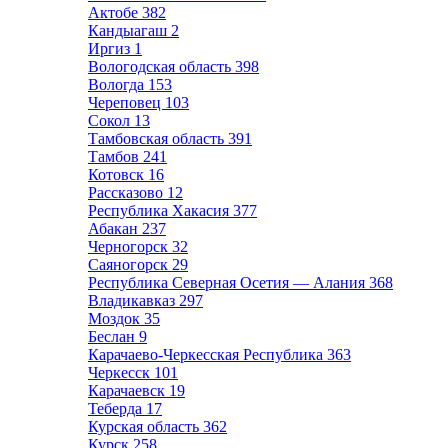
Актобе
382
Кандыагаш
2
Иргиз
1
Вологодская область
398
Вологда
153
Череповец
103
Сокол
13
Тамбовская область
391
Тамбов
241
Котовск
16
Рассказово
12
Республика Хакасия
377
Абакан
237
Черногорск
32
Саяногорск
29
Республика Северная Осетия — Алания
368
Владикавказ
297
Моздок
35
Беслан
9
Карачаево-Черкесская Республика
363
Черкесск
101
Карачаевск
19
Теберда
17
Курская область
362
Курск
258