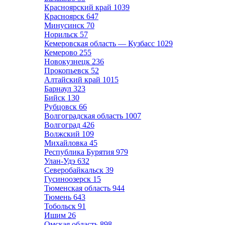
Красноярский край
1039
Красноярск
647
Минусинск
70
Норильск
57
Кемеровская область — Кузбасс
1029
Кемерово
255
Новокузнецк
236
Прокопьевск
52
Алтайский край
1015
Барнаул
323
Бийск
130
Рубцовск
66
Волгоградская область
1007
Волгоград
426
Волжский
109
Михайловка
45
Республика Бурятия
979
Улан-Удэ
632
Северобайкальск
39
Гусиноозерск
15
Тюменская область
944
Тюмень
643
Тобольск
91
Ишим
26
Омская область
898