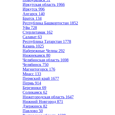
Иркутская область
1966
Иркутск
996
Ангарск
140
Братск
134
Республика Башкортостан
1852
Уфа
728
Стерлитамак
162
Салават
63
Республика Татарстан
1778
Казань
1025
Набережные Челны
292
Нижнекамск
80
Челябинская область
1698
Челябинск
750
Магнитогорск
176
Миасс
133
Пермский край
1677
Пермь
914
Березники
69
Соликамск
62
Нижегородская область
1647
Нижний Новгород
871
Дзержинск
82
Павлово
50