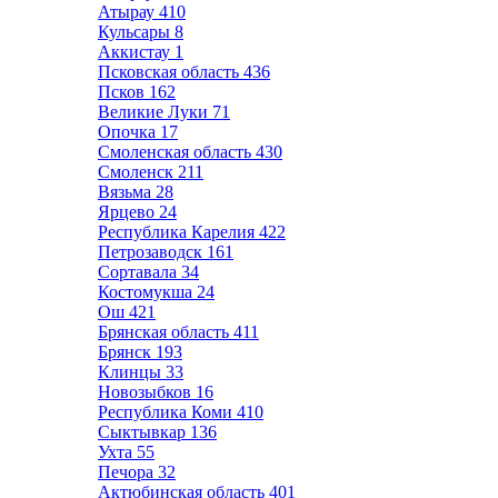
Атырау
410
Кульсары
8
Аккистау
1
Псковская область
436
Псков
162
Великие Луки
71
Опочка
17
Смоленская область
430
Смоленск
211
Вязьма
28
Ярцево
24
Республика Карелия
422
Петрозаводск
161
Сортавала
34
Костомукша
24
Ош
421
Брянская область
411
Брянск
193
Клинцы
33
Новозыбков
16
Республика Коми
410
Сыктывкар
136
Ухта
55
Печора
32
Актюбинская область
401