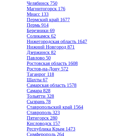
Челябинск
750
Магнитогорск
176
Миасс
133
Пермский край
1677
Пермь
914
Березники
69
Соликамск
62
Нижегородская область
1647
Нижний Новгород
871
Дзержинск
82
Павлово
50
Ростовская область
1608
Ростов-на-Дону
572
Таганрог
118
Шахты
67
Самарская область
1578
Самара
828
Тольятти
328
Сызрань
78
Ставропольский край
1564
Ставрополь
323
Пятигорск
280
Кисловодск
157
Республика Крым
1473
Симферополь
264