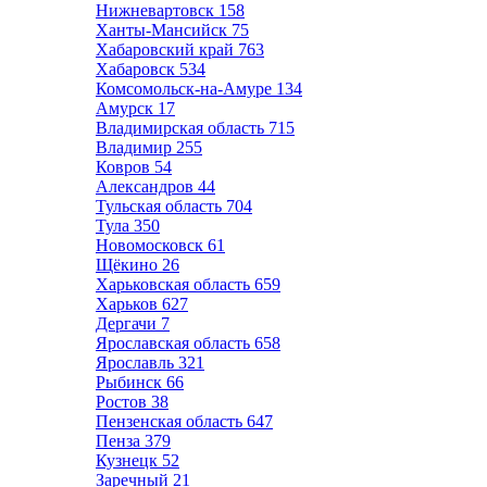
Нижневартовск
158
Ханты-Мансийск
75
Хабаровский край
763
Хабаровск
534
Комсомольск-на-Амуре
134
Амурск
17
Владимирская область
715
Владимир
255
Ковров
54
Александров
44
Тульская область
704
Тула
350
Новомосковск
61
Щёкино
26
Харьковская область
659
Харьков
627
Дергачи
7
Ярославская область
658
Ярославль
321
Рыбинск
66
Ростов
38
Пензенская область
647
Пенза
379
Кузнецк
52
Заречный
21