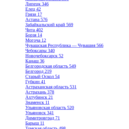
Липецк
346
Елец
42
Грязи
17
Астана
576
Забайкальский край
569
Чита
402
Борзя
14
Могоча
12
Чувашская Республика — Чувашия
566
Чебоксары
340
Новочебоксарск
52
Канаш
36
Белгородская область
549
Белгород
219
Старый Оскол
54
Губкин
41
Астраханская область
531
Астрахань
378
Ахтубинск
21
Знаменск
11
Ульяновская область
520
Ульяновск
341
Димитровград
71
Барыш
11
Томская область
498