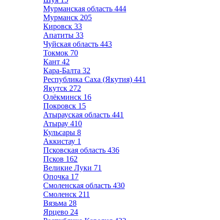
Мурманская область
444
Мурманск
205
Кировск
33
Апатиты
33
Чуйская область
443
Токмок
70
Кант
42
Кара-Балта
32
Республика Саха (Якутия)
441
Якутск
272
Олёкминск
16
Покровск
15
Атырауская область
441
Атырау
410
Кульсары
8
Аккистау
1
Псковская область
436
Псков
162
Великие Луки
71
Опочка
17
Смоленская область
430
Смоленск
211
Вязьма
28
Ярцево
24