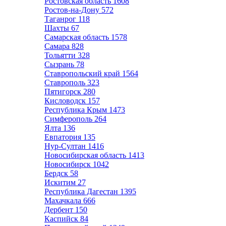
Ростовская область
1608
Ростов-на-Дону
572
Таганрог
118
Шахты
67
Самарская область
1578
Самара
828
Тольятти
328
Сызрань
78
Ставропольский край
1564
Ставрополь
323
Пятигорск
280
Кисловодск
157
Республика Крым
1473
Симферополь
264
Ялта
136
Евпатория
135
Нур-Султан
1416
Новосибирская область
1413
Новосибирск
1042
Бердск
58
Искитим
27
Республика Дагестан
1395
Махачкала
666
Дербент
150
Каспийск
84