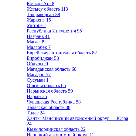
Кочкор-Ата
8
Жетысу область
113
Талдыкорган
88
Жаркент
15
Уштобе
1
Республика Ингушетия
95
Назрань
41
Магас
39
Малгобек
7
Еврейская автономная область
82
Биробиджан
58
Облучье
0
Магаданская область
68
Магадан
57
Сусуман
1
Ошская область
65
Нарынская область
59
Нарын
25
Чувашская Республика
58
Таласская область
38
Талас
24
Ханты-Мансийский автономный округ — Югра
24
Кызылординская область
22
Ненецкий автономный округ
11