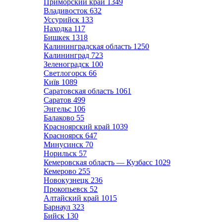
Приморский край
1349
Владивосток
632
Уссурийск
133
Находка
117
Бишкек
1318
Калининградская область
1250
Калининград
723
Зеленоградск
100
Светлогорск
66
Київ
1089
Саратовская область
1061
Саратов
499
Энгельс
106
Балаково
55
Красноярский край
1039
Красноярск
647
Минусинск
70
Норильск
57
Кемеровская область — Кузбасс
1029
Кемерово
255
Новокузнецк
236
Прокопьевск
52
Алтайский край
1015
Барнаул
323
Бийск
130