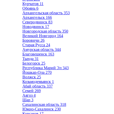
Курчатов
11
Обоянь
6
Архангельская область
353
Архангельск
166
Северодвинск
83
Новодвинск
17
Новгородская область
350
Великий Новгород
164
Боровичи
26
Старая Русса
24
Амурская область
344
Благовещенск
163
Тында
31
Белогорск
25
Республика Марий Эл
343
Йошкар-Ола
270
Волжск
25
Козьмодемьянск
1
Абай область
337
Семей
269
Аягоз
4
Шар
3
Сахалинская область
318
Южно-Сахалинск
230
Корсаков
17