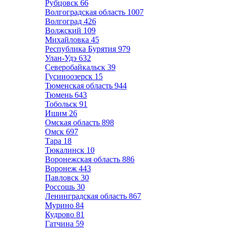
Рубцовск
66
Волгоградская область
1007
Волгоград
426
Волжский
109
Михайловка
45
Республика Бурятия
979
Улан-Удэ
632
Северобайкальск
39
Гусиноозерск
15
Тюменская область
944
Тюмень
643
Тобольск
91
Ишим
26
Омская область
898
Омск
697
Тара
18
Тюкалинск
10
Воронежская область
886
Воронеж
443
Павловск
30
Россошь
30
Ленинградская область
867
Мурино
84
Кудрово
81
Гатчина
59