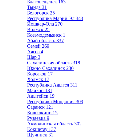
Благовещенск
163
Тында
31
Белогорск
25
Республика Марий Эл
343
Йошкар-Ола
270
Волжск
25
Козьмодемьянск
1
Абай область
337
Семей
269
Аягоз
4
Шар
3
Сахалинская область
318
Южно-Сахалинск
230
Корсаков
17
Холмск
17
Республика Адыгея
311
Майкоп
131
Адыгейск
19
Республика Мордовия
309
Саранск
121
Ковылкино
15
Рузаевка
9
Акмолинская область
302
Кокшетау
137
Щучинск
31