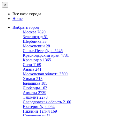
×
Все кафе города
Home
Выбрать город
Москва
7820
Зеленоград
51
Щербинка
33
Московский
28
Санкт-Петербург
5245
Краснодарский край
4731
Краснодар
1365
Сочи
1169
Анапа
241
Московская область
3500
Химки
213
Балашиха
185
Люберцы
162
Алматы
2739
Ташкент
2278
Свердловская область
2100
Екатеринбург
964
Нижний Тагил
169
Новоуральск
51