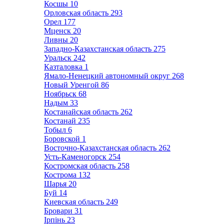
Косшы
10
Орловская область
293
Орел
177
Мценск
20
Ливны
20
Западно-Казахстанская область
275
Уральск
242
Казталовка
1
Ямало-Ненецкий автономный округ
268
Новый Уренгой
86
Ноябрьск
68
Надым
33
Костанайская область
262
Костанай
235
Тобыл
6
Боровской
1
Восточно-Казахстанская область
262
Усть-Каменогорск
254
Костромская область
258
Кострома
132
Шарья
20
Буй
14
Киевская область
249
Бровари
31
Ірпінь
23