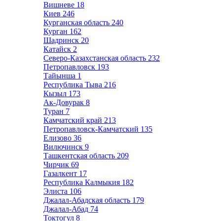
Вишневе
18
Киев
246
Курганская область
240
Курган
162
Шадринск
20
Катайск
2
Северо-Казахстанская область
232
Петропавловск
193
Тайынша
1
Республика Тыва
216
Кызыл
173
Ак-Довурак
8
Туран
7
Камчатский край
213
Петропавловск-Камчатский
135
Елизово
36
Вилючинск
9
Ташкентская область
209
Чирчик
69
Газалкент
17
Республика Калмыкия
182
Элиста
106
Джалал-Абадская область
179
Джалал-Абад
74
Токтогул
8