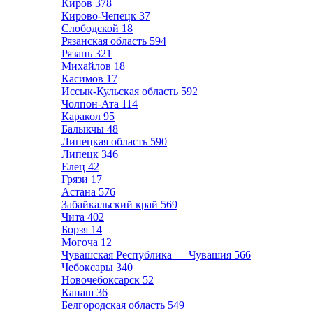
Киров
378
Кирово-Чепецк
37
Слободской
18
Рязанская область
594
Рязань
321
Михайлов
18
Касимов
17
Иссык-Кульская область
592
Чолпон-Ата
114
Каракол
95
Балыкчы
48
Липецкая область
590
Липецк
346
Елец
42
Грязи
17
Астана
576
Забайкальский край
569
Чита
402
Борзя
14
Могоча
12
Чувашская Республика — Чувашия
566
Чебоксары
340
Новочебоксарск
52
Канаш
36
Белгородская область
549