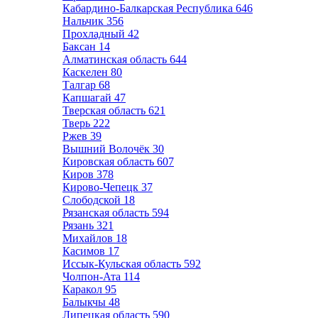
Кабардино-Балкарская Республика
646
Нальчик
356
Прохладный
42
Баксан
14
Алматинская область
644
Каскелен
80
Талгар
68
Капшагай
47
Тверская область
621
Тверь
222
Ржев
39
Вышний Волочёк
30
Кировская область
607
Киров
378
Кирово-Чепецк
37
Слободской
18
Рязанская область
594
Рязань
321
Михайлов
18
Касимов
17
Иссык-Кульская область
592
Чолпон-Ата
114
Каракол
95
Балыкчы
48
Липецкая область
590