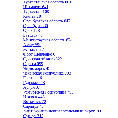
Туркестанская область
861
Шымкент
641
Туркестан
168
Кентау
28
Оренбургская область
842
Оренбург
330
Орск
128
Бузулук
48
Мангистауская область
824
Актау
599
Жанаозен
71
Форт-Шевченко
6
Одесская область
822
Одесса
699
Черноморск
45
Чеченская Республика
793
Грозный
611
Гудермес
58
Аргун
37
Удмуртская Республика
793
Ижевск
448
Воткинск
72
Сарапул
43
Ханты-Мансийский автономный округ
766
Сургут
312