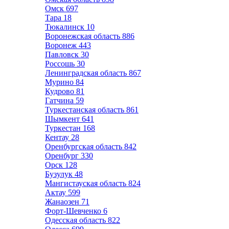
Омск
697
Тара
18
Тюкалинск
10
Воронежская область
886
Воронеж
443
Павловск
30
Россошь
30
Ленинградская область
867
Мурино
84
Кудрово
81
Гатчина
59
Туркестанская область
861
Шымкент
641
Туркестан
168
Кентау
28
Оренбургская область
842
Оренбург
330
Орск
128
Бузулук
48
Мангистауская область
824
Актау
599
Жанаозен
71
Форт-Шевченко
6
Одесская область
822