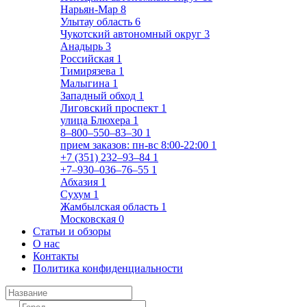
Нарьян-Мар
8
Улытау область
6
Чукотский автономный округ
3
Анадырь
3
Российская
1
Тимирязева
1
Малыгина
1
Западный обход
1
Лиговский проспект
1
улица Блюхера
1
8‒800‒550‒83‒30
1
прием заказов: пн-вс 8:00-22:00
1
+7 (351) 232‒93‒84
1
+7‒930‒036‒76‒55
1
Абхазия
1
Сухум
1
Жамбылская область
1
Московская
0
Статьи и обзоры
О нас
Контакты
Политика конфиденциальности