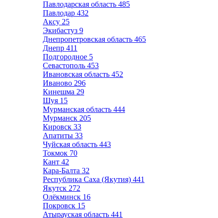
Павлодарская область
485
Павлодар
432
Аксу
25
Экибастуз
9
Днепропетровская область
465
Днепр
411
Подгородное
5
Севастополь
453
Ивановская область
452
Иваново
296
Кинешма
29
Шуя
15
Мурманская область
444
Мурманск
205
Кировск
33
Апатиты
33
Чуйская область
443
Токмок
70
Кант
42
Кара-Балта
32
Республика Саха (Якутия)
441
Якутск
272
Олёкминск
16
Покровск
15
Атырауская область
441