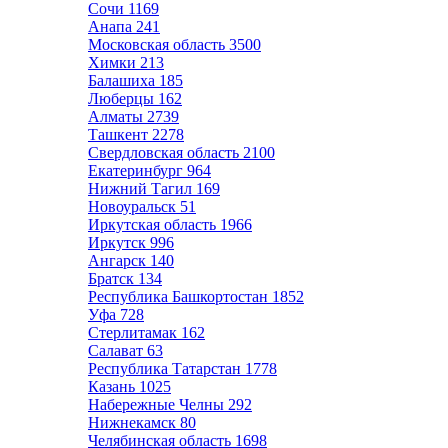
Сочи
1169
Анапа
241
Московская область
3500
Химки
213
Балашиха
185
Люберцы
162
Алматы
2739
Ташкент
2278
Свердловская область
2100
Екатеринбург
964
Нижний Тагил
169
Новоуральск
51
Иркутская область
1966
Иркутск
996
Ангарск
140
Братск
134
Республика Башкортостан
1852
Уфа
728
Стерлитамак
162
Салават
63
Республика Татарстан
1778
Казань
1025
Набережные Челны
292
Нижнекамск
80
Челябинская область
1698