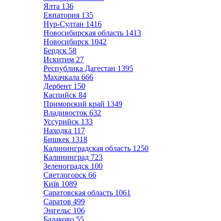
Ялта
136
Евпатория
135
Нур-Султан
1416
Новосибирская область
1413
Новосибирск
1042
Бердск
58
Искитим
27
Республика Дагестан
1395
Махачкала
666
Дербент
150
Каспийск
84
Приморский край
1349
Владивосток
632
Уссурийск
133
Находка
117
Бишкек
1318
Калининградская область
1250
Калининград
723
Зеленоградск
100
Светлогорск
66
Київ
1089
Саратовская область
1061
Саратов
499
Энгельс
106
Балаково
55