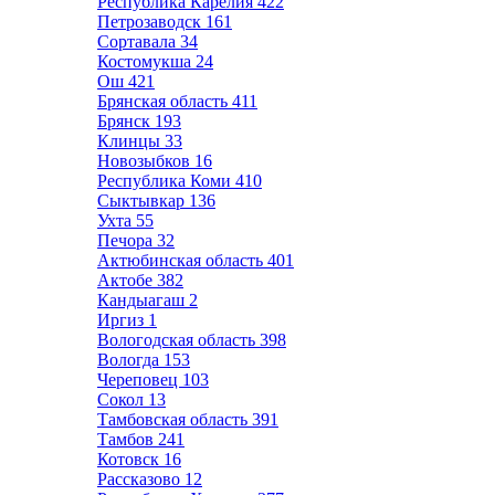
Республика Карелия
422
Петрозаводск
161
Сортавала
34
Костомукша
24
Ош
421
Брянская область
411
Брянск
193
Клинцы
33
Новозыбков
16
Республика Коми
410
Сыктывкар
136
Ухта
55
Печора
32
Актюбинская область
401
Актобе
382
Кандыагаш
2
Иргиз
1
Вологодская область
398
Вологда
153
Череповец
103
Сокол
13
Тамбовская область
391
Тамбов
241
Котовск
16
Рассказово
12