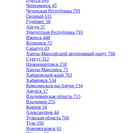
Одесса
699
Черноморск
45
Чеченская Республика
793
Грозный
611
Гудермес
58
Аргун
37
Удмуртская Республика
793
Ижевск
448
Воткинск
72
Сарапул
43
Ханты-Мансийский автономный округ
766
Сургут
312
Нижневартовск
158
Ханты-Мансийск
75
Хабаровский край
763
Хабаровск
534
Комсомольск-на-Амуре
134
Амурск
17
Владимирская область
715
Владимир
255
Ковров
54
Александров
44
Тульская область
704
Тула
350
Новомосковск
61