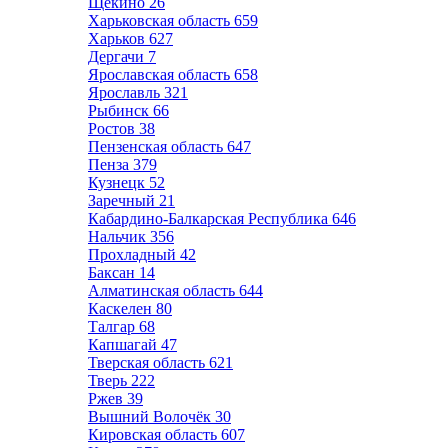
Щёкино
26
Харьковская область
659
Харьков
627
Дергачи
7
Ярославская область
658
Ярославль
321
Рыбинск
66
Ростов
38
Пензенская область
647
Пенза
379
Кузнецк
52
Заречный
21
Кабардино-Балкарская Республика
646
Нальчик
356
Прохладный
42
Баксан
14
Алматинская область
644
Каскелен
80
Талгар
68
Капшагай
47
Тверская область
621
Тверь
222
Ржев
39
Вышний Волочёк
30
Кировская область
607