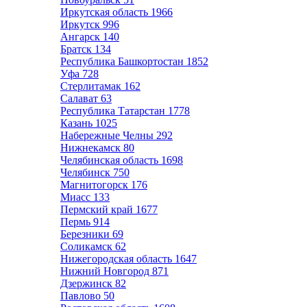
Иркутская область
1966
Иркутск
996
Ангарск
140
Братск
134
Республика Башкортостан
1852
Уфа
728
Стерлитамак
162
Салават
63
Республика Татарстан
1778
Казань
1025
Набережные Челны
292
Нижнекамск
80
Челябинская область
1698
Челябинск
750
Магнитогорск
176
Миасс
133
Пермский край
1677
Пермь
914
Березники
69
Соликамск
62
Нижегородская область
1647
Нижний Новгород
871
Дзержинск
82
Павлово
50