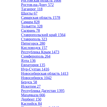
Ростовская область
1608
Ростов-на-Дону
572
Таганрог
118
Шахты
67
Самарская область
1578
Самара
828
Тольятти
328
Сызрань
78
Ставропольский край
1564
Ставрополь
323
Пятигорск
280
Кисловодск
157
Республика Крым
1473
Симферополь
264
Ялта
136
Евпатория
135
Нур-Султан
1416
Новосибирская область
1413
Новосибирск
1042
Бердск
58
Искитим
27
Республика Дагестан
1395
Махачкала
666
Дербент
150
Каспийск
84