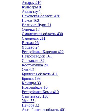
Атырау
410
Кульсары
8
Аккистау
1
Псковская область
436
Псков
162
Великие Луки
71
Опочка
17
Смоленская область
430
Смоленск
211
Вязьма
28
Ярцево
24
Республика Карелия
422
Петрозаводск
161
Сортавала
34
Костомукша
24
Ош
421
Брянская область
411
Брянск
193
Клинцы
33
Новозыбков
16
Республика Коми
410
Сыктывкар
136
Ухта
55
Печора
32
Актюбинская область
401