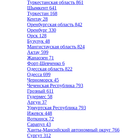
Туркестанская область
861
Шымкент
641
Туркестан
168
Кентау
28
Оренбургская область
842
Оренбург
330
Орск
128
Бузулук
48
Мангистауская область
824
Актау
599
Жанаозен
71
Форт-Шевченко
6
Одесская область
822
Одесса
699
Черноморск
45
Чеченская Республика
793
Грозный
611
Гудермес
58
Аргун
37
Удмуртская Республика
793
Ижевск
448
Воткинск
72
Сарапул
43
Ханты-Мансийский автономный округ
766
Сургут
312