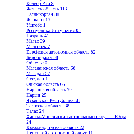
Кочкор-Ата
8
Жетысу область
113
Талдыкорган
88
Жаркент
15
Уштобе
1
Республика Ингушетия
95
Назрань
41
Магас
39
Малгобек
7
Еврейская автономная область
82
Биробиджан
58
Облучье
0
Магаданская область
68
Магадан
57
Сусуман
1
Ошская область
65
Нарынская область
59
Нарын
25
Чувашская Республика
58
Таласская область
38
Талас
24
Ханты-Мансийский автономный округ — Югра
24
Кызылординская область
22
Ненецкий автономный округ
11