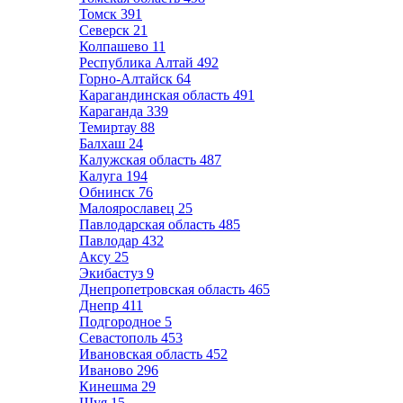
Томск
391
Северск
21
Колпашево
11
Республика Алтай
492
Горно-Алтайск
64
Карагандинская область
491
Караганда
339
Темиртау
88
Балхаш
24
Калужская область
487
Калуга
194
Обнинск
76
Малоярославец
25
Павлодарская область
485
Павлодар
432
Аксу
25
Экибастуз
9
Днепропетровская область
465
Днепр
411
Подгородное
5
Севастополь
453
Ивановская область
452
Иваново
296
Кинешма
29
Шуя
15