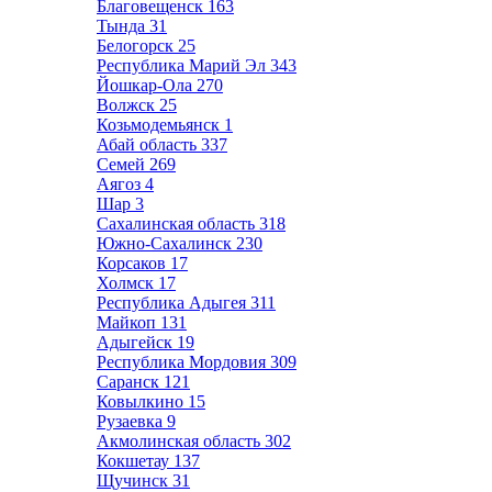
Благовещенск
163
Тында
31
Белогорск
25
Республика Марий Эл
343
Йошкар-Ола
270
Волжск
25
Козьмодемьянск
1
Абай область
337
Семей
269
Аягоз
4
Шар
3
Сахалинская область
318
Южно-Сахалинск
230
Корсаков
17
Холмск
17
Республика Адыгея
311
Майкоп
131
Адыгейск
19
Республика Мордовия
309
Саранск
121
Ковылкино
15
Рузаевка
9
Акмолинская область
302
Кокшетау
137
Щучинск
31