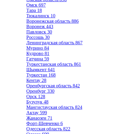
Омск
697
Тара
18
Тюкалинск
10
Воронежская область
886
Воронеж
443
Павловск
30
Россошь
30
Ленинградская область
867
Мурино
84
Кудрово
81
Гатчина
59
Туркестанская область
861
Шымкент
641
Туркестан
168
Кентау
28
Оренбургская область
842
Оренбург
330
Орск
128
Бузулук
48
Мангистауская область
824
Актау
599
Жанаозен
71
Форт-Шевченко
6
Одесская область
822