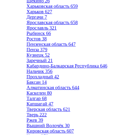
Щёкино
26
Харьковская область
659
Харьков
627
Дергачи
7
Ярославская область
658
Ярославль
321
Рыбинск
66
Ростов
38
Пензенская область
647
Пенза
379
Кузнецк
52
Заречный
21
Кабардино-Балкарская Республика
646
Нальчик
356
Прохладный
42
Баксан
14
Алматинская область
644
Каскелен
80
Талгар
68
Капшагай
47
Тверская область
621
Тверь
222
Ржев
39
Вышний Волочёк
30
Кировская область
607