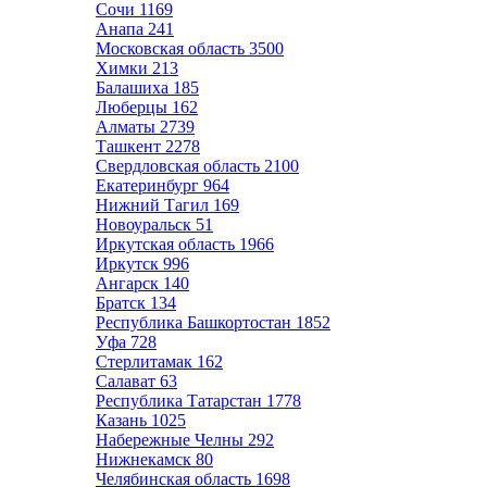
Сочи
1169
Анапа
241
Московская область
3500
Химки
213
Балашиха
185
Люберцы
162
Алматы
2739
Ташкент
2278
Свердловская область
2100
Екатеринбург
964
Нижний Тагил
169
Новоуральск
51
Иркутская область
1966
Иркутск
996
Ангарск
140
Братск
134
Республика Башкортостан
1852
Уфа
728
Стерлитамак
162
Салават
63
Республика Татарстан
1778
Казань
1025
Набережные Челны
292
Нижнекамск
80
Челябинская область
1698