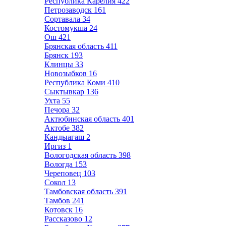
Республика Карелия
422
Петрозаводск
161
Сортавала
34
Костомукша
24
Ош
421
Брянская область
411
Брянск
193
Клинцы
33
Новозыбков
16
Республика Коми
410
Сыктывкар
136
Ухта
55
Печора
32
Актюбинская область
401
Актобе
382
Кандыагаш
2
Иргиз
1
Вологодская область
398
Вологда
153
Череповец
103
Сокол
13
Тамбовская область
391
Тамбов
241
Котовск
16
Рассказово
12