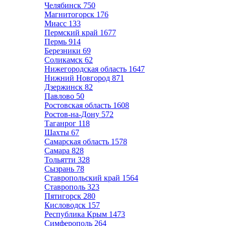
Челябинск
750
Магнитогорск
176
Миасс
133
Пермский край
1677
Пермь
914
Березники
69
Соликамск
62
Нижегородская область
1647
Нижний Новгород
871
Дзержинск
82
Павлово
50
Ростовская область
1608
Ростов-на-Дону
572
Таганрог
118
Шахты
67
Самарская область
1578
Самара
828
Тольятти
328
Сызрань
78
Ставропольский край
1564
Ставрополь
323
Пятигорск
280
Кисловодск
157
Республика Крым
1473
Симферополь
264