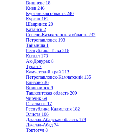
Вишневе
18
Киев
246
Курганская область
240
Курган
162
Шадринск
20
Катайск
2
Северо-Казахстанская область
232
Петропавловск
193
Тайынша
1
Республика Тыва
216
Кызыл
173
Ак-Довурак
8
Туран
7
Камчатский край
213
Петропавловск-Камчатский
135
Елизово
36
Вилючинск
9
Ташкентская область
209
Чирчик
69
Газалкент
17
Республика Калмыкия
182
Элиста
106
Джалал-Абадская область
179
Джалал-Абад
74
Токтогул
8