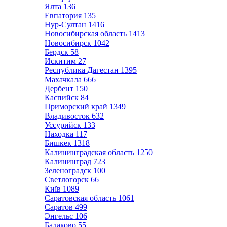
Ялта
136
Евпатория
135
Нур-Султан
1416
Новосибирская область
1413
Новосибирск
1042
Бердск
58
Искитим
27
Республика Дагестан
1395
Махачкала
666
Дербент
150
Каспийск
84
Приморский край
1349
Владивосток
632
Уссурийск
133
Находка
117
Бишкек
1318
Калининградская область
1250
Калининград
723
Зеленоградск
100
Светлогорск
66
Київ
1089
Саратовская область
1061
Саратов
499
Энгельс
106
Балаково
55