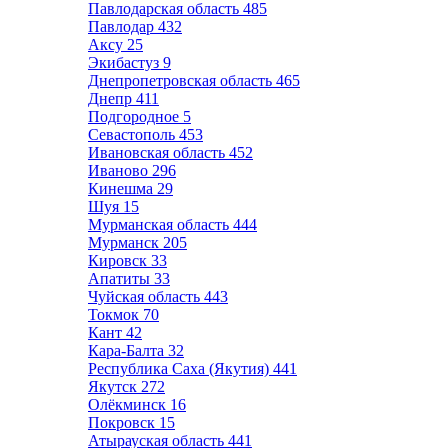
Павлодарская область
485
Павлодар
432
Аксу
25
Экибастуз
9
Днепропетровская область
465
Днепр
411
Подгородное
5
Севастополь
453
Ивановская область
452
Иваново
296
Кинешма
29
Шуя
15
Мурманская область
444
Мурманск
205
Кировск
33
Апатиты
33
Чуйская область
443
Токмок
70
Кант
42
Кара-Балта
32
Республика Саха (Якутия)
441
Якутск
272
Олёкминск
16
Покровск
15
Атырауская область
441