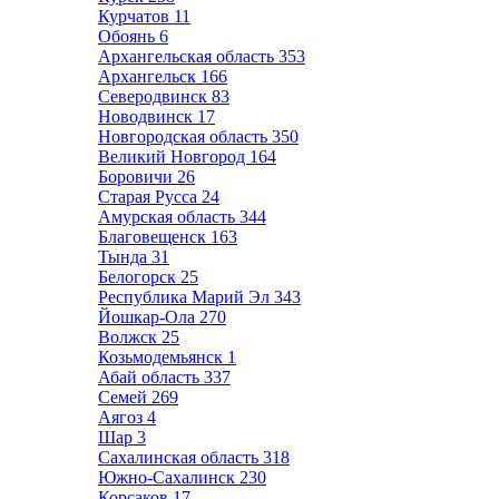
Курчатов
11
Обоянь
6
Архангельская область
353
Архангельск
166
Северодвинск
83
Новодвинск
17
Новгородская область
350
Великий Новгород
164
Боровичи
26
Старая Русса
24
Амурская область
344
Благовещенск
163
Тында
31
Белогорск
25
Республика Марий Эл
343
Йошкар-Ола
270
Волжск
25
Козьмодемьянск
1
Абай область
337
Семей
269
Аягоз
4
Шар
3
Сахалинская область
318
Южно-Сахалинск
230
Корсаков
17