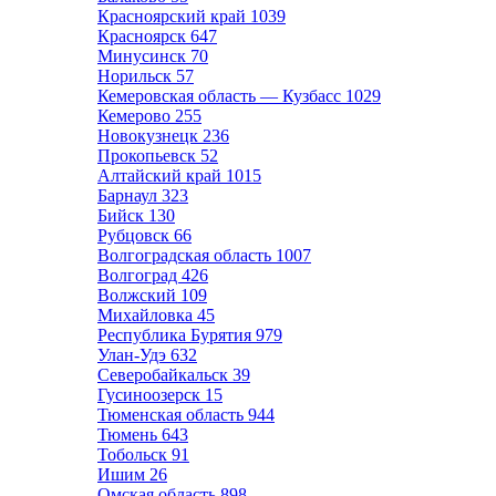
Красноярский край
1039
Красноярск
647
Минусинск
70
Норильск
57
Кемеровская область — Кузбасс
1029
Кемерово
255
Новокузнецк
236
Прокопьевск
52
Алтайский край
1015
Барнаул
323
Бийск
130
Рубцовск
66
Волгоградская область
1007
Волгоград
426
Волжский
109
Михайловка
45
Республика Бурятия
979
Улан-Удэ
632
Северобайкальск
39
Гусиноозерск
15
Тюменская область
944
Тюмень
643
Тобольск
91
Ишим
26
Омская область
898