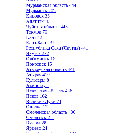
Мурманская область
444
Мурманск
205
Кировск
33
Апатиты
33
Чуйская область
443
Токмок
70
Кант
42
Кара-Балта
32
Республика Саха (Якутия)
441
Якутск
272
Олёкминск
16
Покровск
15
Атырауская область
441
Атырау
410
Кульсары
8
Аккистау
1
Псковская область
436
Псков
162
Великие Луки
71
Опочка
17
Смоленская область
430
Смоленск
211
Вязьма
28
Ярцево
24