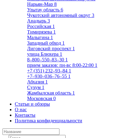
Нарьян-Мар
8
Улытау область
6
Чукотский автономный округ
3
Анадырь
3
Российская
1
Тимирязева
1
Малыгина
1
Западный обход
1
Лиговский проспект
1
улица Блюхера
1
8‒800‒550‒83‒30
1
прием заказов: пн-вс 8:00-22:00
1
+7 (351) 232‒93‒84
1
+7‒930‒036‒76‒55
1
Абхазия
1
Сухум
1
Жамбылская область
1
Московская
0
Статьи и обзоры
О нас
Контакты
Политика конфиденциальности