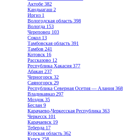
Актобе
382
Кандыагаш
2
Иргиз
1
Вологодская область
398
Вологда
153
Череповец
103
Сокол
13
Тамбовская область
391
Тамбов
241
Котовск
16
Рассказово
12
Республика Хакасия
377
Абакан
237
Черногорск
32
Саяногорск
29
Республика Северная Осетия — Алания
368
Владикавказ
297
Моздок
35
Беслан
9
Карачаево-Черкесская Республика
363
Черкесск
101
Карачаевск
19
Теберда
17
Курская область
362
Курск
258