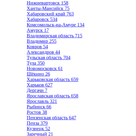
Нижневартовск
158
Ханты-Мансийск
75
Хабаровский край
763
Хабаровск
534
Комсомольск-на-Амуре
134
Амурск
17
Владимирская область
715
Владимир
255
Ковров
54
Александров
44
Тульская область
704
Тула
350
Новомосковск
61
Щёкино
26
Харьковская область
659
Харьков
627
Дергачи
7
Ярославская область
658
Ярославль
321
Рыбинск
66
Ростов
38
Пензенская область
647
Пенза
379
Кузнецк
52
Заречный
21