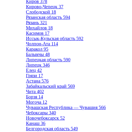
Киров
378
Кирово-Чепецк
37
Слободской
18
Рязанская область
594
Рязань
321
Михайлов
18
Касимов
17
Иссык-Кульская область
592
Чолпон-Ата
114
Каракол
95
Балыкчы
48
Липецкая область
590
Липецк
346
Елец
42
Грязи
17
Астана
576
Забайкальский край
569
Чита
402
Борзя
14
Могоча
12
Чувашская Республика — Чувашия
566
Чебоксары
340
Новочебоксарск
52
Канаш
36
Белгородская область
549