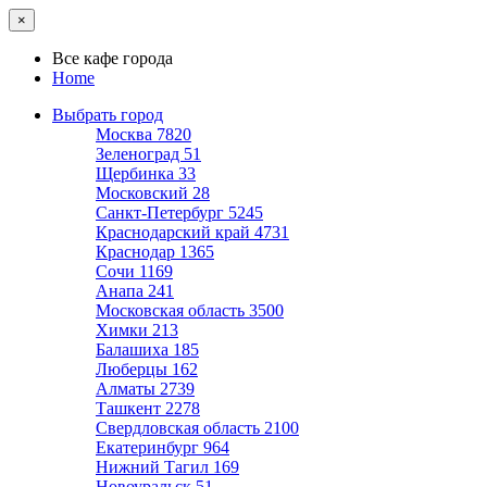
×
Все кафе города
Home
Выбрать город
Москва
7820
Зеленоград
51
Щербинка
33
Московский
28
Санкт-Петербург
5245
Краснодарский край
4731
Краснодар
1365
Сочи
1169
Анапа
241
Московская область
3500
Химки
213
Балашиха
185
Люберцы
162
Алматы
2739
Ташкент
2278
Свердловская область
2100
Екатеринбург
964
Нижний Тагил
169
Новоуральск
51