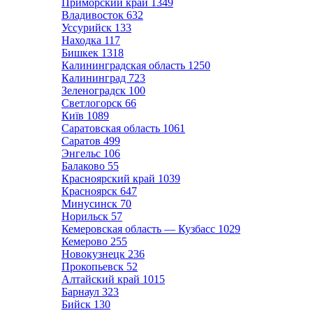
Приморский край
1349
Владивосток
632
Уссурийск
133
Находка
117
Бишкек
1318
Калининградская область
1250
Калининград
723
Зеленоградск
100
Светлогорск
66
Київ
1089
Саратовская область
1061
Саратов
499
Энгельс
106
Балаково
55
Красноярский край
1039
Красноярск
647
Минусинск
70
Норильск
57
Кемеровская область — Кузбасс
1029
Кемерово
255
Новокузнецк
236
Прокопьевск
52
Алтайский край
1015
Барнаул
323
Бийск
130