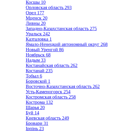
Косшы
10
Орловская область
293
Орел
177
Мценск
20
Ливны
20
Западно-Казахстанская область
275
Уральск
242
Казталовка
1
Ямало-Ненецкий автономный округ
268
Новый Уренгой
86
Ноябрьск
68
Надым
33
Костанайская область
262
Костанай
235
Тобыл
6
Боровской
1
Восточно-Казахстанская область
262
Усть-Каменогорск
254
Костромская область
258
Кострома
132
Шарья
20
Буй
14
Киевская область
249
Бровари
31
Ірпінь
23