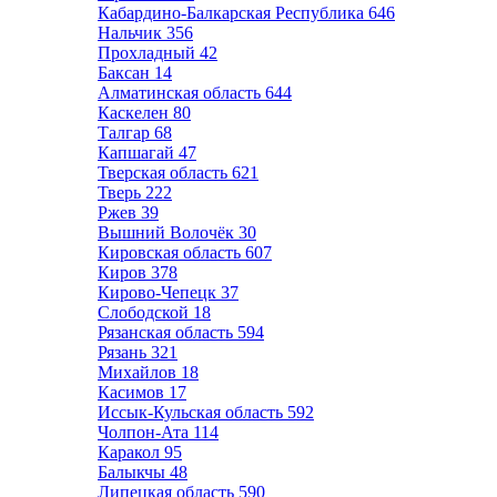
Кабардино-Балкарская Республика
646
Нальчик
356
Прохладный
42
Баксан
14
Алматинская область
644
Каскелен
80
Талгар
68
Капшагай
47
Тверская область
621
Тверь
222
Ржев
39
Вышний Волочёк
30
Кировская область
607
Киров
378
Кирово-Чепецк
37
Слободской
18
Рязанская область
594
Рязань
321
Михайлов
18
Касимов
17
Иссык-Кульская область
592
Чолпон-Ата
114
Каракол
95
Балыкчы
48
Липецкая область
590