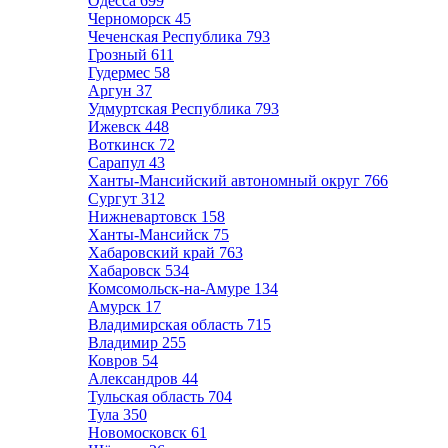
Одесса
699
Черноморск
45
Чеченская Республика
793
Грозный
611
Гудермес
58
Аргун
37
Удмуртская Республика
793
Ижевск
448
Воткинск
72
Сарапул
43
Ханты-Мансийский автономный округ
766
Сургут
312
Нижневартовск
158
Ханты-Мансийск
75
Хабаровский край
763
Хабаровск
534
Комсомольск-на-Амуре
134
Амурск
17
Владимирская область
715
Владимир
255
Ковров
54
Александров
44
Тульская область
704
Тула
350
Новомосковск
61