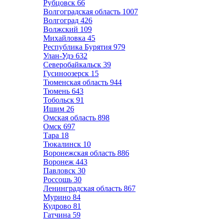
Рубцовск
66
Волгоградская область
1007
Волгоград
426
Волжский
109
Михайловка
45
Республика Бурятия
979
Улан-Удэ
632
Северобайкальск
39
Гусиноозерск
15
Тюменская область
944
Тюмень
643
Тобольск
91
Ишим
26
Омская область
898
Омск
697
Тара
18
Тюкалинск
10
Воронежская область
886
Воронеж
443
Павловск
30
Россошь
30
Ленинградская область
867
Мурино
84
Кудрово
81
Гатчина
59