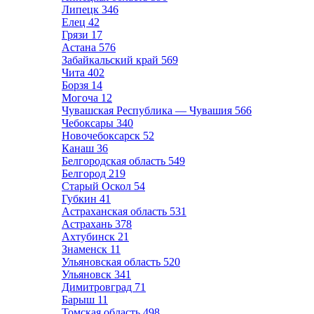
Липецк
346
Елец
42
Грязи
17
Астана
576
Забайкальский край
569
Чита
402
Борзя
14
Могоча
12
Чувашская Республика — Чувашия
566
Чебоксары
340
Новочебоксарск
52
Канаш
36
Белгородская область
549
Белгород
219
Старый Оскол
54
Губкин
41
Астраханская область
531
Астрахань
378
Ахтубинск
21
Знаменск
11
Ульяновская область
520
Ульяновск
341
Димитровград
71
Барыш
11
Томская область
498