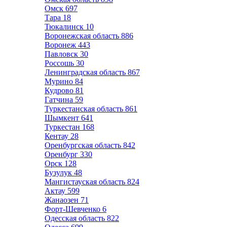
Омск
697
Тара
18
Тюкалинск
10
Воронежская область
886
Воронеж
443
Павловск
30
Россошь
30
Ленинградская область
867
Мурино
84
Кудрово
81
Гатчина
59
Туркестанская область
861
Шымкент
641
Туркестан
168
Кентау
28
Оренбургская область
842
Оренбург
330
Орск
128
Бузулук
48
Мангистауская область
824
Актау
599
Жанаозен
71
Форт-Шевченко
6
Одесская область
822