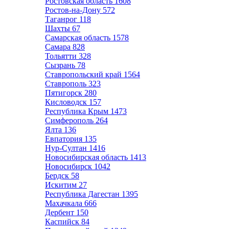
Ростовская область
1608
Ростов-на-Дону
572
Таганрог
118
Шахты
67
Самарская область
1578
Самара
828
Тольятти
328
Сызрань
78
Ставропольский край
1564
Ставрополь
323
Пятигорск
280
Кисловодск
157
Республика Крым
1473
Симферополь
264
Ялта
136
Евпатория
135
Нур-Султан
1416
Новосибирская область
1413
Новосибирск
1042
Бердск
58
Искитим
27
Республика Дагестан
1395
Махачкала
666
Дербент
150
Каспийск
84