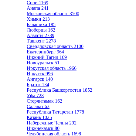
Сочи
1169
Анапа
241
Московская область
3500
Химки
213
Балашиха
185
Люберцы
162
Алматы
2739
Ташкент
2278
Свердловская область
2100
Екатеринбург
964
Нижний Тагил
169
Новоуральск
51
Иркутская область
1966
Иркутск
996
Ангарск
140
Братск
134
Республика Башкортостан
1852
Уфа
728
Стерлитамак
162
Салават
63
Республика Татарстан
1778
Казань
1025
Набережные Челны
292
Нижнекамск
80
Челябинская область
1698