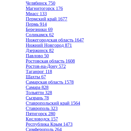
Челябинск
750
Магнитогорск
176
Миасс
133
Пермский край
1677
Пермь
914
Березники
69
Соликамск
62
Нижегородская область
1647
Нижний Новгород
871
Дзержинск
82
Павлово
50
Ростовская область
1608
Ростов-на-Дону
572
Таганрог
118
Шахты
67
Самарская область
1578
Самара
828
Тольятти
328
Сызрань
78
Ставропольский край
1564
Ставрополь
323
Пятигорск
280
Кисловодск
157
Республика Крым
1473
Симферополь
264