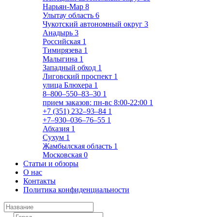
Нарьян-Мар
8
Улытау область
6
Чукотский автономный округ
3
Анадырь
3
Российская
1
Тимирязева
1
Малыгина
1
Западный обход
1
Лиговский проспект
1
улица Блюхера
1
8‒800‒550‒83‒30
1
прием заказов: пн-вс 8:00-22:00
1
+7 (351) 232‒93‒84
1
+7‒930‒036‒76‒55
1
Абхазия
1
Сухум
1
Жамбылская область
1
Московская
0
Статьи и обзоры
О нас
Контакты
Политика конфиденциальности