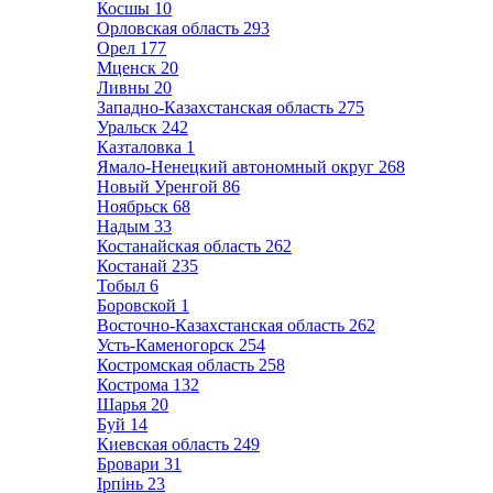
Косшы
10
Орловская область
293
Орел
177
Мценск
20
Ливны
20
Западно-Казахстанская область
275
Уральск
242
Казталовка
1
Ямало-Ненецкий автономный округ
268
Новый Уренгой
86
Ноябрьск
68
Надым
33
Костанайская область
262
Костанай
235
Тобыл
6
Боровской
1
Восточно-Казахстанская область
262
Усть-Каменогорск
254
Костромская область
258
Кострома
132
Шарья
20
Буй
14
Киевская область
249
Бровари
31
Ірпінь
23