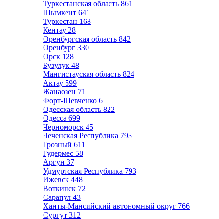
Туркестанская область
861
Шымкент
641
Туркестан
168
Кентау
28
Оренбургская область
842
Оренбург
330
Орск
128
Бузулук
48
Мангистауская область
824
Актау
599
Жанаозен
71
Форт-Шевченко
6
Одесская область
822
Одесса
699
Черноморск
45
Чеченская Республика
793
Грозный
611
Гудермес
58
Аргун
37
Удмуртская Республика
793
Ижевск
448
Воткинск
72
Сарапул
43
Ханты-Мансийский автономный округ
766
Сургут
312