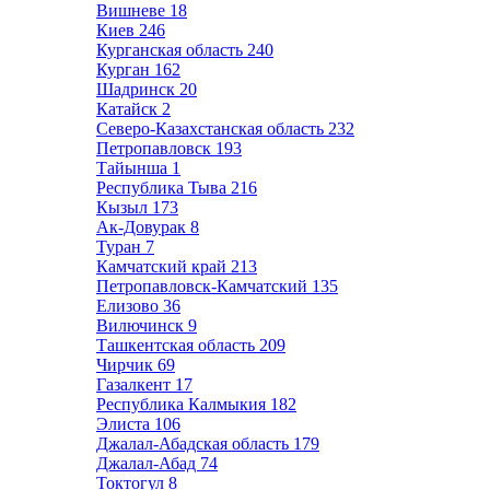
Вишневе
18
Киев
246
Курганская область
240
Курган
162
Шадринск
20
Катайск
2
Северо-Казахстанская область
232
Петропавловск
193
Тайынша
1
Республика Тыва
216
Кызыл
173
Ак-Довурак
8
Туран
7
Камчатский край
213
Петропавловск-Камчатский
135
Елизово
36
Вилючинск
9
Ташкентская область
209
Чирчик
69
Газалкент
17
Республика Калмыкия
182
Элиста
106
Джалал-Абадская область
179
Джалал-Абад
74
Токтогул
8