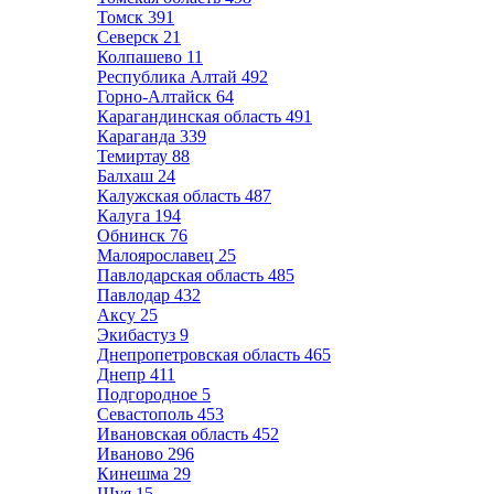
Томск
391
Северск
21
Колпашево
11
Республика Алтай
492
Горно-Алтайск
64
Карагандинская область
491
Караганда
339
Темиртау
88
Балхаш
24
Калужская область
487
Калуга
194
Обнинск
76
Малоярославец
25
Павлодарская область
485
Павлодар
432
Аксу
25
Экибастуз
9
Днепропетровская область
465
Днепр
411
Подгородное
5
Севастополь
453
Ивановская область
452
Иваново
296
Кинешма
29
Шуя
15