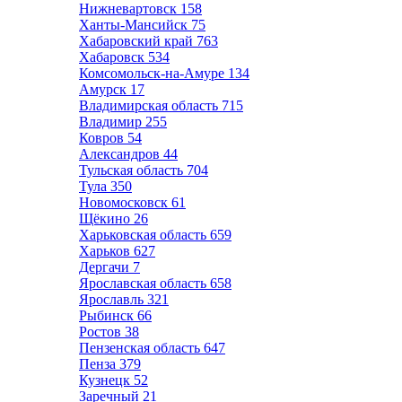
Нижневартовск
158
Ханты-Мансийск
75
Хабаровский край
763
Хабаровск
534
Комсомольск-на-Амуре
134
Амурск
17
Владимирская область
715
Владимир
255
Ковров
54
Александров
44
Тульская область
704
Тула
350
Новомосковск
61
Щёкино
26
Харьковская область
659
Харьков
627
Дергачи
7
Ярославская область
658
Ярославль
321
Рыбинск
66
Ростов
38
Пензенская область
647
Пенза
379
Кузнецк
52
Заречный
21