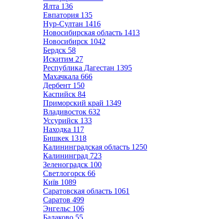
Ялта
136
Евпатория
135
Нур-Султан
1416
Новосибирская область
1413
Новосибирск
1042
Бердск
58
Искитим
27
Республика Дагестан
1395
Махачкала
666
Дербент
150
Каспийск
84
Приморский край
1349
Владивосток
632
Уссурийск
133
Находка
117
Бишкек
1318
Калининградская область
1250
Калининград
723
Зеленоградск
100
Светлогорск
66
Київ
1089
Саратовская область
1061
Саратов
499
Энгельс
106
Балаково
55