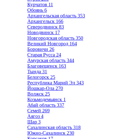
Курчатов
11
Обоянь
6
Архангельская область
353
Архангельск
166
Северодвинск
83
Новодвинск
17
Новгородская область
350
Великий Новгород
164
Боровичи
26
Старая Русса
24
Амурская область
344
Благовещенск
163
Тында
31
Белогорск
25
Республика Марий Эл
343
Йошкар-Ола
270
Волжск
25
Козьмодемьянск
1
Абай область
337
Семей
269
Аягоз
4
Шар
3
Сахалинская область
318
Южно-Сахалинск
230
Корсаков
17