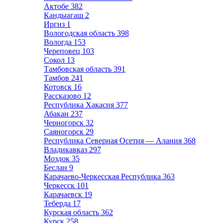
Актобе
382
Кандыагаш
2
Иргиз
1
Вологодская область
398
Вологда
153
Череповец
103
Сокол
13
Тамбовская область
391
Тамбов
241
Котовск
16
Рассказово
12
Республика Хакасия
377
Абакан
237
Черногорск
32
Саяногорск
29
Республика Северная Осетия — Алания
368
Владикавказ
297
Моздок
35
Беслан
9
Карачаево-Черкесская Республика
363
Черкесск
101
Карачаевск
19
Теберда
17
Курская область
362
Курск
258