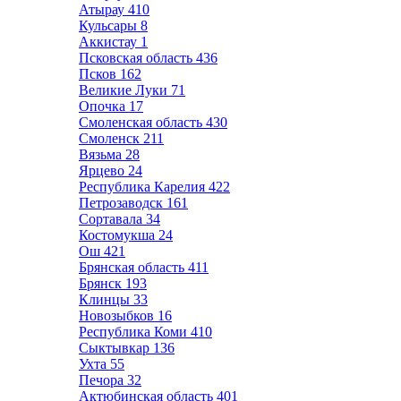
Атырау
410
Кульсары
8
Аккистау
1
Псковская область
436
Псков
162
Великие Луки
71
Опочка
17
Смоленская область
430
Смоленск
211
Вязьма
28
Ярцево
24
Республика Карелия
422
Петрозаводск
161
Сортавала
34
Костомукша
24
Ош
421
Брянская область
411
Брянск
193
Клинцы
33
Новозыбков
16
Республика Коми
410
Сыктывкар
136
Ухта
55
Печора
32
Актюбинская область
401