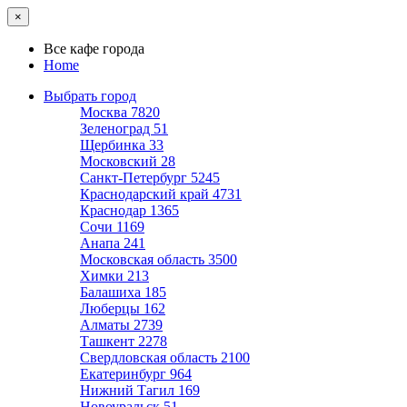
×
Все кафе города
Home
Выбрать город
Москва
7820
Зеленоград
51
Щербинка
33
Московский
28
Санкт-Петербург
5245
Краснодарский край
4731
Краснодар
1365
Сочи
1169
Анапа
241
Московская область
3500
Химки
213
Балашиха
185
Люберцы
162
Алматы
2739
Ташкент
2278
Свердловская область
2100
Екатеринбург
964
Нижний Тагил
169
Новоуральск
51