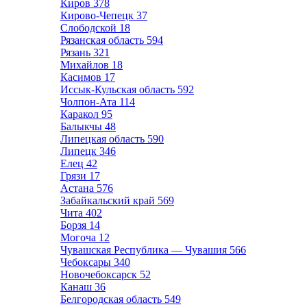
Киров
378
Кирово-Чепецк
37
Слободской
18
Рязанская область
594
Рязань
321
Михайлов
18
Касимов
17
Иссык-Кульская область
592
Чолпон-Ата
114
Каракол
95
Балыкчы
48
Липецкая область
590
Липецк
346
Елец
42
Грязи
17
Астана
576
Забайкальский край
569
Чита
402
Борзя
14
Могоча
12
Чувашская Республика — Чувашия
566
Чебоксары
340
Новочебоксарск
52
Канаш
36
Белгородская область
549