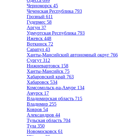
Одесса
699
Черноморск
45
Чеченская Республика
793
Грозный
611
Гудермес
58
Аргун
37
Удмуртская Республика
793
Ижевск
448
Воткинск
72
Сарапул
43
Ханты-Мансийский автономный округ
766
Сургут
312
Нижневартовск
158
Ханты-Мансийск
75
Хабаровский край
763
Хабаровск
534
Комсомольск-на-Амуре
134
Амурск
17
Владимирская область
715
Владимир
255
Ковров
54
Александров
44
Тульская область
704
Тула
350
Новомосковск
61