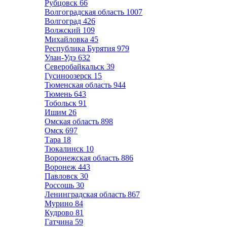
Рубцовск
66
Волгоградская область
1007
Волгоград
426
Волжский
109
Михайловка
45
Республика Бурятия
979
Улан-Удэ
632
Северобайкальск
39
Гусиноозерск
15
Тюменская область
944
Тюмень
643
Тобольск
91
Ишим
26
Омская область
898
Омск
697
Тара
18
Тюкалинск
10
Воронежская область
886
Воронеж
443
Павловск
30
Россошь
30
Ленинградская область
867
Мурино
84
Кудрово
81
Гатчина
59