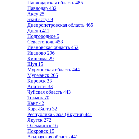
Павлодарская область
485
Павлодар
432
Аксу
25
Экибастуз
9
Днепропетровская область
465
Днепр
411
Подгородное
5
Севастополь
453
Ивановская область
452
Иваново
296
Кинешма
29
Шуя
15
Мурманская область
444
Мурманск
205
Кировск
33
Апатиты
33
Чуйская область
443
Токмок
70
Кант
42
Кара-Балта
32
Республика Саха (Якутия)
441
Якутск
272
Олёкминск
16
Покровск
15
Атырауская область
441