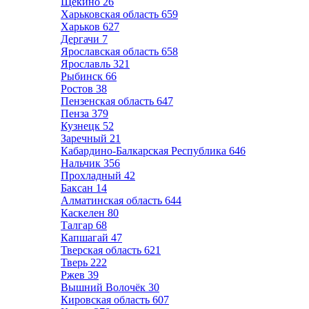
Щёкино
26
Харьковская область
659
Харьков
627
Дергачи
7
Ярославская область
658
Ярославль
321
Рыбинск
66
Ростов
38
Пензенская область
647
Пенза
379
Кузнецк
52
Заречный
21
Кабардино-Балкарская Республика
646
Нальчик
356
Прохладный
42
Баксан
14
Алматинская область
644
Каскелен
80
Талгар
68
Капшагай
47
Тверская область
621
Тверь
222
Ржев
39
Вышний Волочёк
30
Кировская область
607