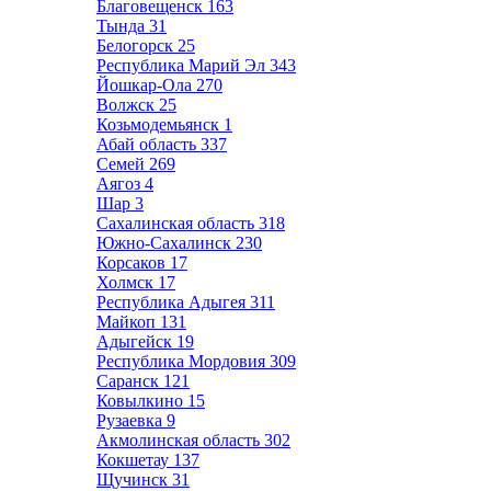
Благовещенск
163
Тында
31
Белогорск
25
Республика Марий Эл
343
Йошкар-Ола
270
Волжск
25
Козьмодемьянск
1
Абай область
337
Семей
269
Аягоз
4
Шар
3
Сахалинская область
318
Южно-Сахалинск
230
Корсаков
17
Холмск
17
Республика Адыгея
311
Майкоп
131
Адыгейск
19
Республика Мордовия
309
Саранск
121
Ковылкино
15
Рузаевка
9
Акмолинская область
302
Кокшетау
137
Щучинск
31