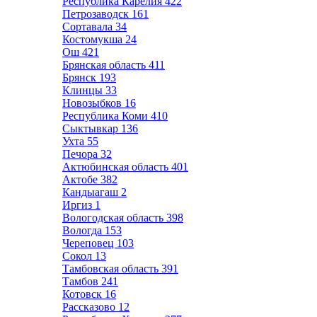
Республика Карелия
422
Петрозаводск
161
Сортавала
34
Костомукша
24
Ош
421
Брянская область
411
Брянск
193
Клинцы
33
Новозыбков
16
Республика Коми
410
Сыктывкар
136
Ухта
55
Печора
32
Актюбинская область
401
Актобе
382
Кандыагаш
2
Иргиз
1
Вологодская область
398
Вологда
153
Череповец
103
Сокол
13
Тамбовская область
391
Тамбов
241
Котовск
16
Рассказово
12