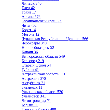
Липецк
346
Елец
42
Грязи
17
Астана
576
Забайкальский край
569
Чита
402
Борзя
14
Могоча
12
Чувашская Республика — Чувашия
566
Чебоксары
340
Новочебоксарск
52
Канаш
36
Белгородская область
549
Белгород
219
Старый Оскол
54
Губкин
41
Астраханская область
531
Астрахань
378
Ахтубинск
21
Знаменск
11
Ульяновская область
520
Ульяновск
341
Димитровград
71
Барыш
11
Томская область
498