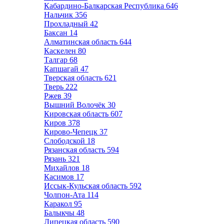
Кабардино-Балкарская Республика
646
Нальчик
356
Прохладный
42
Баксан
14
Алматинская область
644
Каскелен
80
Талгар
68
Капшагай
47
Тверская область
621
Тверь
222
Ржев
39
Вышний Волочёк
30
Кировская область
607
Киров
378
Кирово-Чепецк
37
Слободской
18
Рязанская область
594
Рязань
321
Михайлов
18
Касимов
17
Иссык-Кульская область
592
Чолпон-Ата
114
Каракол
95
Балыкчы
48
Липецкая область
590