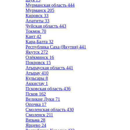
Мурманская область
444
Мурманск
205
Кировск
33
Апатиты
33
Чуйская область
443
Токмок
70
Кант
42
Кара-Балта
32
Республика Саха (Якутия)
441
Якутск
272
Олёкминск
16
Покровск
15
Атырауская область
441
Атырау
410
Кульсары
8
Аккистау
1
Псковская область
436
Псков
162
Великие Луки
71
Опочка
17
Смоленская область
430
Смоленск
211
Вязьма
28
Ярцево
24