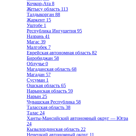
Кочкор-Ата
8
Жетысу область
113
Талдыкорган
88
Жаркент
15
Уштобе
1
Республика Ингушетия
95
Назрань
41
Магас
39
Малгобек
7
Еврейская автономная область
82
Биробиджан
58
Облучье
0
Магаданская область
68
Магадан
57
Сусуман
1
Ошская область
65
Нарынская область
59
Нарын
25
Чувашская Республика
58
Таласская область
38
Талас
24
Ханты-Мансийский автономный округ — Югра
24
Кызылординская область
22
Ненецкий автономный округ
11