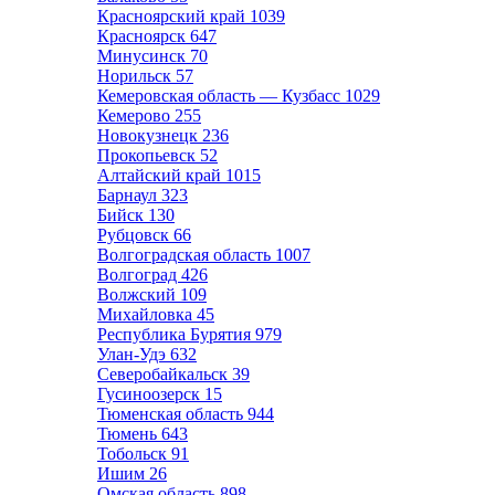
Красноярский край
1039
Красноярск
647
Минусинск
70
Норильск
57
Кемеровская область — Кузбасс
1029
Кемерово
255
Новокузнецк
236
Прокопьевск
52
Алтайский край
1015
Барнаул
323
Бийск
130
Рубцовск
66
Волгоградская область
1007
Волгоград
426
Волжский
109
Михайловка
45
Республика Бурятия
979
Улан-Удэ
632
Северобайкальск
39
Гусиноозерск
15
Тюменская область
944
Тюмень
643
Тобольск
91
Ишим
26
Омская область
898