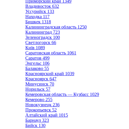
Приморский край
1349
Владивосток
632
Уссурийск
133
Находка
117
Бишкек
1318
Калининградская область
1250
Калининград
723
Зеленоградск
100
Светлогорск
66
Київ
1089
Саратовская область
1061
Саратов
499
Энгельс
106
Балаково
55
Красноярский край
1039
Красноярск
647
Минусинск
70
Норильск
57
Кемеровская область — Кузбасс
1029
Кемерово
255
Новокузнецк
236
Прокопьевск
52
Алтайский край
1015
Барнаул
323
Бийск
130