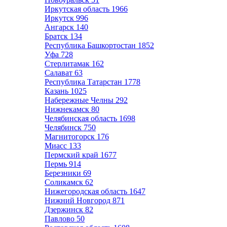
Иркутская область
1966
Иркутск
996
Ангарск
140
Братск
134
Республика Башкортостан
1852
Уфа
728
Стерлитамак
162
Салават
63
Республика Татарстан
1778
Казань
1025
Набережные Челны
292
Нижнекамск
80
Челябинская область
1698
Челябинск
750
Магнитогорск
176
Миасс
133
Пермский край
1677
Пермь
914
Березники
69
Соликамск
62
Нижегородская область
1647
Нижний Новгород
871
Дзержинск
82
Павлово
50