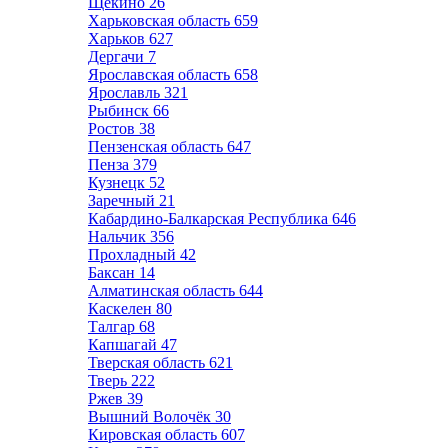
Щёкино
26
Харьковская область
659
Харьков
627
Дергачи
7
Ярославская область
658
Ярославль
321
Рыбинск
66
Ростов
38
Пензенская область
647
Пенза
379
Кузнецк
52
Заречный
21
Кабардино-Балкарская Республика
646
Нальчик
356
Прохладный
42
Баксан
14
Алматинская область
644
Каскелен
80
Талгар
68
Капшагай
47
Тверская область
621
Тверь
222
Ржев
39
Вышний Волочёк
30
Кировская область
607