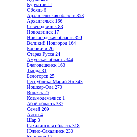
Курчатов
11
Обоянь
6
Архангельская область
353
Архангельск
166
Северодвинск
83
Новодвинск
17
Новгородская область
350
Великий Новгород
164
Боровичи
26
Старая Русса
24
Амурская область
344
Благовещенск
163
Тында
31
Белогорск
25
Республика Марий Эл
343
Йошкар-Ола
270
Волжск
25
Козьмодемьянск
1
Абай область
337
Семей
269
Аягоз
4
Шар
3
Сахалинская область
318
Южно-Сахалинск
230
Корсаков
17