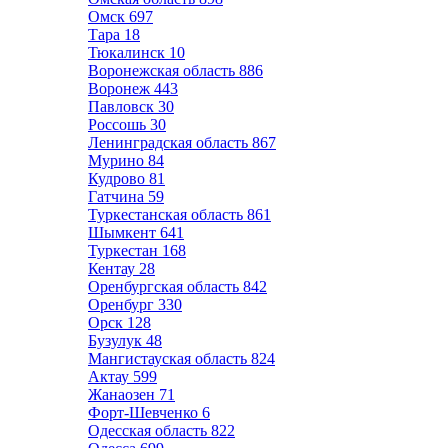
Омск
697
Тара
18
Тюкалинск
10
Воронежская область
886
Воронеж
443
Павловск
30
Россошь
30
Ленинградская область
867
Мурино
84
Кудрово
81
Гатчина
59
Туркестанская область
861
Шымкент
641
Туркестан
168
Кентау
28
Оренбургская область
842
Оренбург
330
Орск
128
Бузулук
48
Мангистауская область
824
Актау
599
Жанаозен
71
Форт-Шевченко
6
Одесская область
822