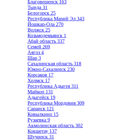
Благовещенск
163
Тында
31
Белогорск
25
Республика Марий Эл
343
Йошкар-Ола
270
Волжск
25
Козьмодемьянск
1
Абай область
337
Семей
269
Аягоз
4
Шар
3
Сахалинская область
318
Южно-Сахалинск
230
Корсаков
17
Холмск
17
Республика Адыгея
311
Майкоп
131
Адыгейск
19
Республика Мордовия
309
Саранск
121
Ковылкино
15
Рузаевка
9
Акмолинская область
302
Кокшетау
137
Щучинск
31