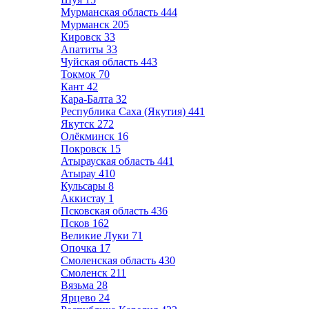
Мурманская область
444
Мурманск
205
Кировск
33
Апатиты
33
Чуйская область
443
Токмок
70
Кант
42
Кара-Балта
32
Республика Саха (Якутия)
441
Якутск
272
Олёкминск
16
Покровск
15
Атырауская область
441
Атырау
410
Кульсары
8
Аккистау
1
Псковская область
436
Псков
162
Великие Луки
71
Опочка
17
Смоленская область
430
Смоленск
211
Вязьма
28
Ярцево
24