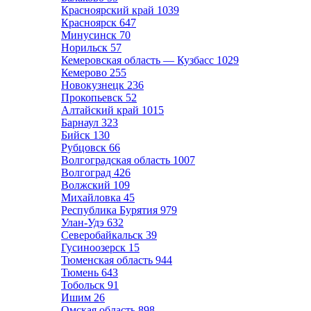
Красноярский край
1039
Красноярск
647
Минусинск
70
Норильск
57
Кемеровская область — Кузбасс
1029
Кемерово
255
Новокузнецк
236
Прокопьевск
52
Алтайский край
1015
Барнаул
323
Бийск
130
Рубцовск
66
Волгоградская область
1007
Волгоград
426
Волжский
109
Михайловка
45
Республика Бурятия
979
Улан-Удэ
632
Северобайкальск
39
Гусиноозерск
15
Тюменская область
944
Тюмень
643
Тобольск
91
Ишим
26
Омская область
898