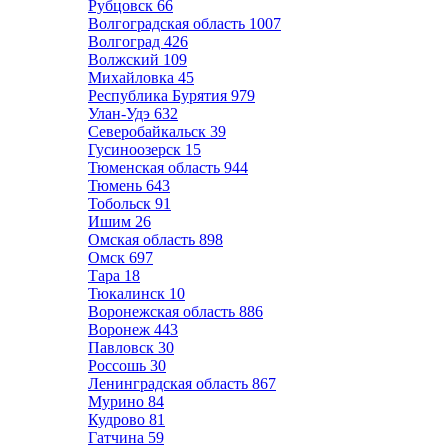
Рубцовск
66
Волгоградская область
1007
Волгоград
426
Волжский
109
Михайловка
45
Республика Бурятия
979
Улан-Удэ
632
Северобайкальск
39
Гусиноозерск
15
Тюменская область
944
Тюмень
643
Тобольск
91
Ишим
26
Омская область
898
Омск
697
Тара
18
Тюкалинск
10
Воронежская область
886
Воронеж
443
Павловск
30
Россошь
30
Ленинградская область
867
Мурино
84
Кудрово
81
Гатчина
59