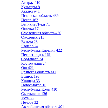
Атырау
410
Кульсары
8
Аккистау
1
Псковская область
436
Псков
162
Великие Луки
71
Опочка
17
Смоленская область
430
Смоленск
211
Вязьма
28
Ярцево
24
Республика Карелия
422
Петрозаводск
161
Сортавала
34
Костомукша
24
Ош
421
Брянская область
411
Брянск
193
Клинцы
33
Новозыбков
16
Республика Коми
410
Сыктывкар
136
Ухта
55
Печора
32
Актюбинская область
401