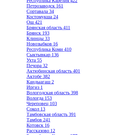
Республика Карелия
422
Петрозаводск
161
Сортавала
34
Костомукша
24
Ош
421
Брянская область
411
Брянск
193
Клинцы
33
Новозыбков
16
Республика Коми
410
Сыктывкар
136
Ухта
55
Печора
32
Актюбинская область
401
Актобе
382
Кандыагаш
2
Иргиз
1
Вологодская область
398
Вологда
153
Череповец
103
Сокол
13
Тамбовская область
391
Тамбов
241
Котовск
16
Рассказово
12