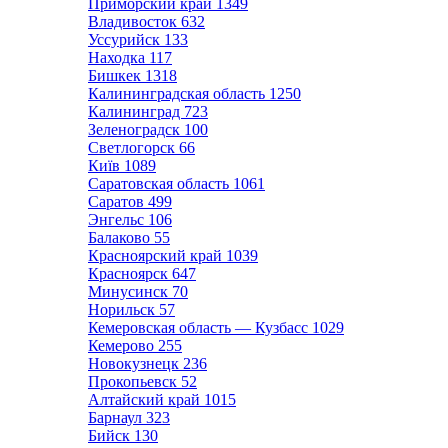
Приморский край
1349
Владивосток
632
Уссурийск
133
Находка
117
Бишкек
1318
Калининградская область
1250
Калининград
723
Зеленоградск
100
Светлогорск
66
Київ
1089
Саратовская область
1061
Саратов
499
Энгельс
106
Балаково
55
Красноярский край
1039
Красноярск
647
Минусинск
70
Норильск
57
Кемеровская область — Кузбасс
1029
Кемерово
255
Новокузнецк
236
Прокопьевск
52
Алтайский край
1015
Барнаул
323
Бийск
130