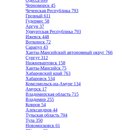
Одесса
699
Черноморск
45
Чеченская Республика
793
Грозный
611
Гудермес
58
Аргун
37
Удмуртская Республика
793
Ижевск
448
Воткинск
72
Сарапул
43
Ханты-Мансийский автономный округ
766
Сургут
312
Нижневартовск
158
Ханты-Мансийск
75
Хабаровский край
763
Хабаровск
534
Комсомольск-на-Амуре
134
Амурск
17
Владимирская область
715
Владимир
255
Ковров
54
Александров
44
Тульская область
704
Тула
350
Новомосковск
61