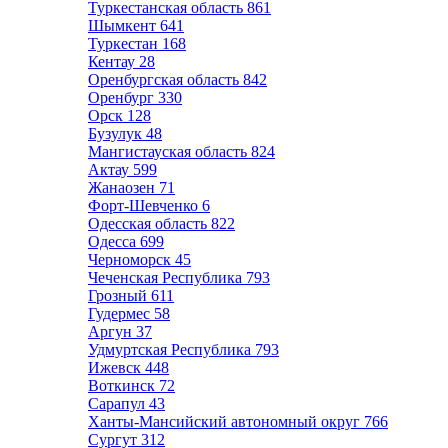
Туркестанская область
861
Шымкент
641
Туркестан
168
Кентау
28
Оренбургская область
842
Оренбург
330
Орск
128
Бузулук
48
Мангистауская область
824
Актау
599
Жанаозен
71
Форт-Шевченко
6
Одесская область
822
Одесса
699
Черноморск
45
Чеченская Республика
793
Грозный
611
Гудермес
58
Аргун
37
Удмуртская Республика
793
Ижевск
448
Воткинск
72
Сарапул
43
Ханты-Мансийский автономный округ
766
Сургут
312