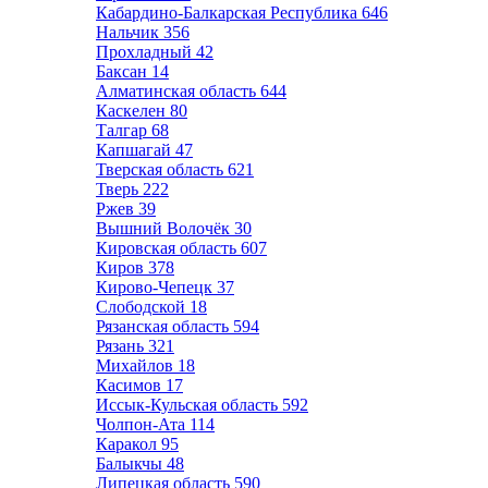
Кабардино-Балкарская Республика
646
Нальчик
356
Прохладный
42
Баксан
14
Алматинская область
644
Каскелен
80
Талгар
68
Капшагай
47
Тверская область
621
Тверь
222
Ржев
39
Вышний Волочёк
30
Кировская область
607
Киров
378
Кирово-Чепецк
37
Слободской
18
Рязанская область
594
Рязань
321
Михайлов
18
Касимов
17
Иссык-Кульская область
592
Чолпон-Ата
114
Каракол
95
Балыкчы
48
Липецкая область
590