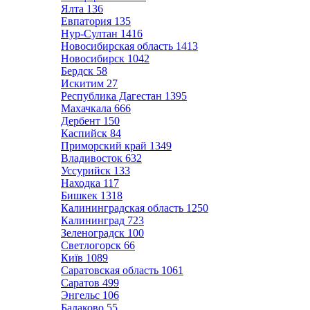
Ялта
136
Евпатория
135
Нур-Султан
1416
Новосибирская область
1413
Новосибирск
1042
Бердск
58
Искитим
27
Республика Дагестан
1395
Махачкала
666
Дербент
150
Каспийск
84
Приморский край
1349
Владивосток
632
Уссурийск
133
Находка
117
Бишкек
1318
Калининградская область
1250
Калининград
723
Зеленоградск
100
Светлогорск
66
Київ
1089
Саратовская область
1061
Саратов
499
Энгельс
106
Балаково
55