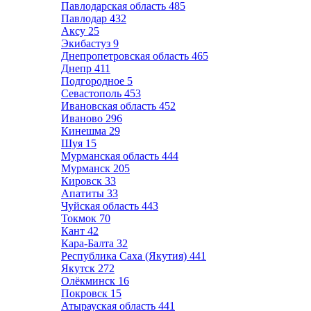
Павлодарская область
485
Павлодар
432
Аксу
25
Экибастуз
9
Днепропетровская область
465
Днепр
411
Подгородное
5
Севастополь
453
Ивановская область
452
Иваново
296
Кинешма
29
Шуя
15
Мурманская область
444
Мурманск
205
Кировск
33
Апатиты
33
Чуйская область
443
Токмок
70
Кант
42
Кара-Балта
32
Республика Саха (Якутия)
441
Якутск
272
Олёкминск
16
Покровск
15
Атырауская область
441