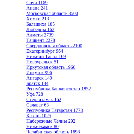
Сочи
1169
Анапа
241
Московская область
3500
Химки
213
Балашиха
185
Люберцы
162
Алматы
2739
Ташкент
2278
Свердловская область
2100
Екатеринбург
964
Нижний Тагил
169
Новоуральск
51
Иркутская область
1966
Иркутск
996
Ангарск
140
Братск
134
Республика Башкортостан
1852
Уфа
728
Стерлитамак
162
Салават
63
Республика Татарстан
1778
Казань
1025
Набережные Челны
292
Нижнекамск
80
Челябинская область
1698