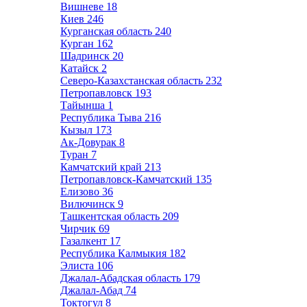
Вишневе
18
Киев
246
Курганская область
240
Курган
162
Шадринск
20
Катайск
2
Северо-Казахстанская область
232
Петропавловск
193
Тайынша
1
Республика Тыва
216
Кызыл
173
Ак-Довурак
8
Туран
7
Камчатский край
213
Петропавловск-Камчатский
135
Елизово
36
Вилючинск
9
Ташкентская область
209
Чирчик
69
Газалкент
17
Республика Калмыкия
182
Элиста
106
Джалал-Абадская область
179
Джалал-Абад
74
Токтогул
8