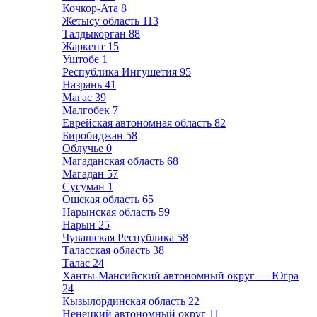
Кочкор-Ата
8
Жетысу область
113
Талдыкорган
88
Жаркент
15
Уштобе
1
Республика Ингушетия
95
Назрань
41
Магас
39
Малгобек
7
Еврейская автономная область
82
Биробиджан
58
Облучье
0
Магаданская область
68
Магадан
57
Сусуман
1
Ошская область
65
Нарынская область
59
Нарын
25
Чувашская Республика
58
Таласская область
38
Талас
24
Ханты-Мансийский автономный округ — Югра
24
Кызылординская область
22
Ненецкий автономный округ
11