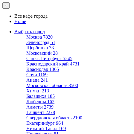
×
Все кафе города
Home
Выбрать город
Москва
7820
Зеленоград
51
Щербинка
33
Московский
28
Санкт-Петербург
5245
Краснодарский край
4731
Краснодар
1365
Сочи
1169
Анапа
241
Московская область
3500
Химки
213
Балашиха
185
Люберцы
162
Алматы
2739
Ташкент
2278
Свердловская область
2100
Екатеринбург
964
Нижний Тагил
169
Новоуральск
51