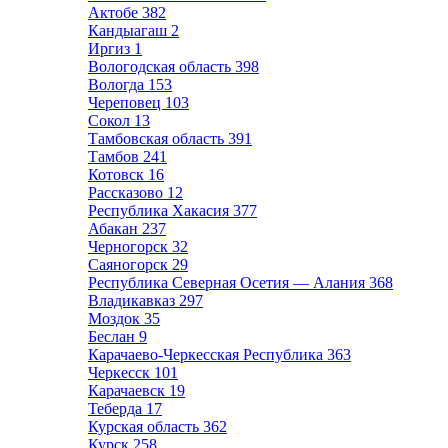
Актобе
382
Кандыагаш
2
Иргиз
1
Вологодская область
398
Вологда
153
Череповец
103
Сокол
13
Тамбовская область
391
Тамбов
241
Котовск
16
Рассказово
12
Республика Хакасия
377
Абакан
237
Черногорск
32
Саяногорск
29
Республика Северная Осетия — Алания
368
Владикавказ
297
Моздок
35
Беслан
9
Карачаево-Черкесская Республика
363
Черкесск
101
Карачаевск
19
Теберда
17
Курская область
362
Курск
258