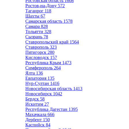
Ростовская область
1608
Ростов-на-Дону
572
Таганрог
118
Шахты
67
Самарская область
1578
Самара
828
Тольятти
328
Сызрань
78
Ставропольский край
1564
Ставрополь
323
Пятигорск
280
Кисловодск
157
Республика Крым
1473
Симферополь
264
Ялта
136
Евпатория
135
Нур-Султан
1416
Новосибирская область
1413
Новосибирск
1042
Бердск
58
Искитим
27
Республика Дагестан
1395
Махачкала
666
Дербент
150
Каспийск
84