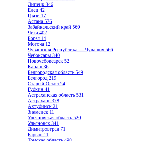
Липецк
346
Елец
42
Грязи
17
Астана
576
Забайкальский край
569
Чита
402
Борзя
14
Могоча
12
Чувашская Республика — Чувашия
566
Чебоксары
340
Новочебоксарск
52
Канаш
36
Белгородская область
549
Белгород
219
Старый Оскол
54
Губкин
41
Астраханская область
531
Астрахань
378
Ахтубинск
21
Знаменск
11
Ульяновская область
520
Ульяновск
341
Димитровград
71
Барыш
11
Томская область
498