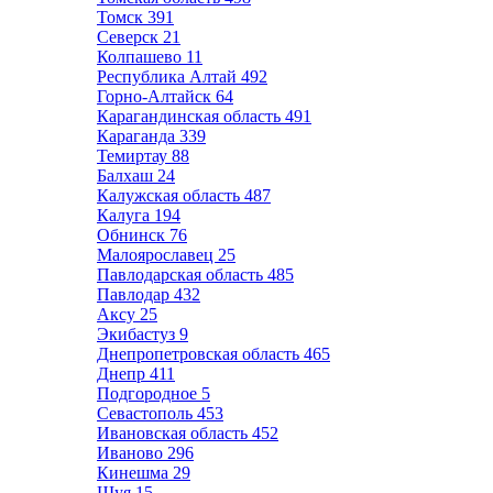
Томск
391
Северск
21
Колпашево
11
Республика Алтай
492
Горно-Алтайск
64
Карагандинская область
491
Караганда
339
Темиртау
88
Балхаш
24
Калужская область
487
Калуга
194
Обнинск
76
Малоярославец
25
Павлодарская область
485
Павлодар
432
Аксу
25
Экибастуз
9
Днепропетровская область
465
Днепр
411
Подгородное
5
Севастополь
453
Ивановская область
452
Иваново
296
Кинешма
29
Шуя
15