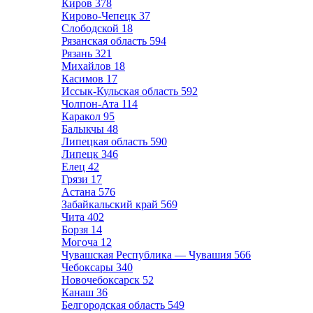
Киров
378
Кирово-Чепецк
37
Слободской
18
Рязанская область
594
Рязань
321
Михайлов
18
Касимов
17
Иссык-Кульская область
592
Чолпон-Ата
114
Каракол
95
Балыкчы
48
Липецкая область
590
Липецк
346
Елец
42
Грязи
17
Астана
576
Забайкальский край
569
Чита
402
Борзя
14
Могоча
12
Чувашская Республика — Чувашия
566
Чебоксары
340
Новочебоксарск
52
Канаш
36
Белгородская область
549