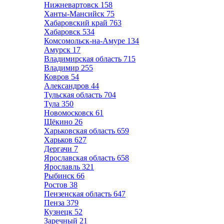
Нижневартовск
158
Ханты-Мансийск
75
Хабаровский край
763
Хабаровск
534
Комсомольск-на-Амуре
134
Амурск
17
Владимирская область
715
Владимир
255
Ковров
54
Александров
44
Тульская область
704
Тула
350
Новомосковск
61
Щёкино
26
Харьковская область
659
Харьков
627
Дергачи
7
Ярославская область
658
Ярославль
321
Рыбинск
66
Ростов
38
Пензенская область
647
Пенза
379
Кузнецк
52
Заречный
21