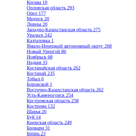
Косшы
10
Орловская область
293
Орел
177
Мценск
20
Ливны
20
Западно-Казахстанская область
275
Уральск
242
Казталовка
1
Ямало-Ненецкий автономный округ
268
Новый Уренгой
86
Ноябрьск
68
Надым
33
Костанайская область
262
Костанай
235
Тобыл
6
Боровской
1
Восточно-Казахстанская область
262
Усть-Каменогорск
254
Костромская область
258
Кострома
132
Шарья
20
Буй
14
Киевская область
249
Бровари
31
Ірпінь
23