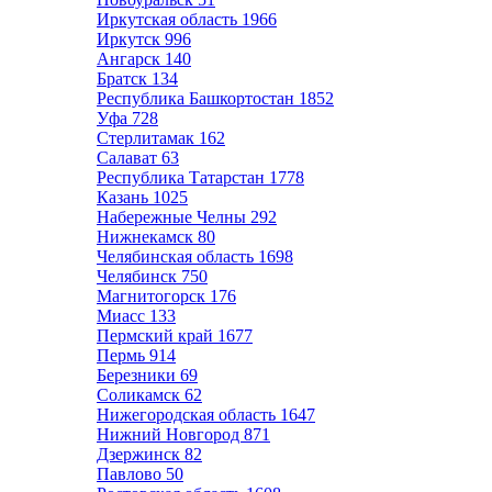
Иркутская область
1966
Иркутск
996
Ангарск
140
Братск
134
Республика Башкортостан
1852
Уфа
728
Стерлитамак
162
Салават
63
Республика Татарстан
1778
Казань
1025
Набережные Челны
292
Нижнекамск
80
Челябинская область
1698
Челябинск
750
Магнитогорск
176
Миасс
133
Пермский край
1677
Пермь
914
Березники
69
Соликамск
62
Нижегородская область
1647
Нижний Новгород
871
Дзержинск
82
Павлово
50