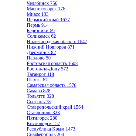
Челябинск
750
Магнитогорск
176
Миасс
133
Пермский край
1677
Пермь
914
Березники
69
Соликамск
62
Нижегородская область
1647
Нижний Новгород
871
Дзержинск
82
Павлово
50
Ростовская область
1608
Ростов-на-Дону
572
Таганрог
118
Шахты
67
Самарская область
1578
Самара
828
Тольятти
328
Сызрань
78
Ставропольский край
1564
Ставрополь
323
Пятигорск
280
Кисловодск
157
Республика Крым
1473
Симферополь
264