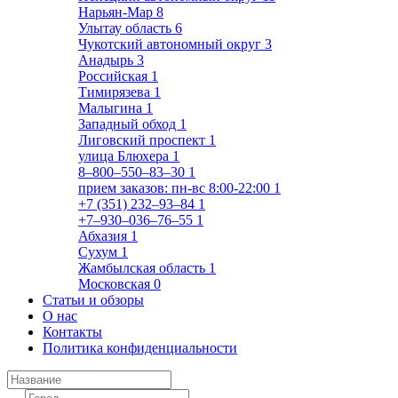
Нарьян-Мар
8
Улытау область
6
Чукотский автономный округ
3
Анадырь
3
Российская
1
Тимирязева
1
Малыгина
1
Западный обход
1
Лиговский проспект
1
улица Блюхера
1
8‒800‒550‒83‒30
1
прием заказов: пн-вс 8:00-22:00
1
+7 (351) 232‒93‒84
1
+7‒930‒036‒76‒55
1
Абхазия
1
Сухум
1
Жамбылская область
1
Московская
0
Статьи и обзоры
О нас
Контакты
Политика конфиденциальности