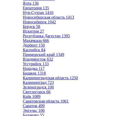
Ялта
136
Евпатория
135
Нур-Султан
1416
Новосибирская область
1413
Новосибирск
1042
Бердск
58
Искитим
27
Республика Дагестан
1395
Махачкала
666
Дербент
150
Каспийск
84
Приморский край
1349
Владивосток
632
Уссурийск
133
Находка
117
Бишкек
1318
Калининградская область
1250
Калининград
723
Зеленоградск
100
Светлогорск
66
Київ
1089
Саратовская область
1061
Саратов
499
Энгельс
106
Балаково
55