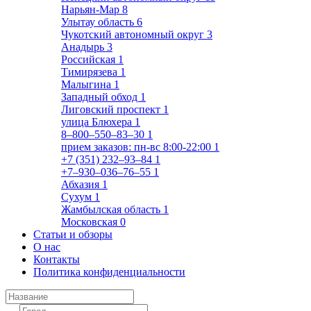
Нарьян-Мар
8
Улытау область
6
Чукотский автономный округ
3
Анадырь
3
Российская
1
Тимирязева
1
Малыгина
1
Западный обход
1
Лиговский проспект
1
улица Блюхера
1
8‒800‒550‒83‒30
1
прием заказов: пн-вс 8:00-22:00
1
+7 (351) 232‒93‒84
1
+7‒930‒036‒76‒55
1
Абхазия
1
Сухум
1
Жамбылская область
1
Московская
0
Статьи и обзоры
О нас
Контакты
Политика конфиденциальности