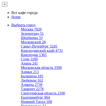
×
Все кафе города
Home
Выбрать город
Москва
7820
Зеленоград
51
Щербинка
33
Московский
28
Санкт-Петербург
5245
Краснодарский край
4731
Краснодар
1365
Сочи
1169
Анапа
241
Московская область
3500
Химки
213
Балашиха
185
Люберцы
162
Алматы
2739
Ташкент
2278
Свердловская область
2100
Екатеринбург
964
Нижний Тагил
169
Новоуральск
51