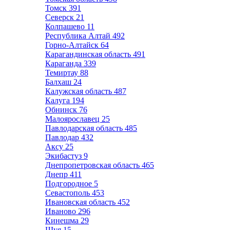
Томск
391
Северск
21
Колпашево
11
Республика Алтай
492
Горно-Алтайск
64
Карагандинская область
491
Караганда
339
Темиртау
88
Балхаш
24
Калужская область
487
Калуга
194
Обнинск
76
Малоярославец
25
Павлодарская область
485
Павлодар
432
Аксу
25
Экибастуз
9
Днепропетровская область
465
Днепр
411
Подгородное
5
Севастополь
453
Ивановская область
452
Иваново
296
Кинешма
29
Шуя
15