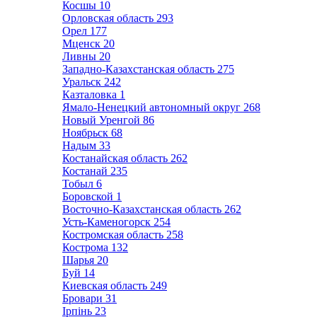
Косшы
10
Орловская область
293
Орел
177
Мценск
20
Ливны
20
Западно-Казахстанская область
275
Уральск
242
Казталовка
1
Ямало-Ненецкий автономный округ
268
Новый Уренгой
86
Ноябрьск
68
Надым
33
Костанайская область
262
Костанай
235
Тобыл
6
Боровской
1
Восточно-Казахстанская область
262
Усть-Каменогорск
254
Костромская область
258
Кострома
132
Шарья
20
Буй
14
Киевская область
249
Бровари
31
Ірпінь
23