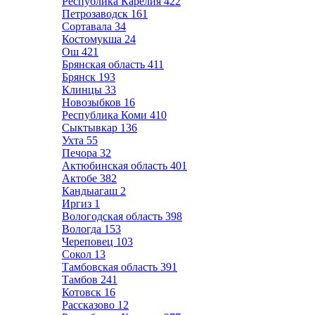
Республика Карелия
422
Петрозаводск
161
Сортавала
34
Костомукша
24
Ош
421
Брянская область
411
Брянск
193
Клинцы
33
Новозыбков
16
Республика Коми
410
Сыктывкар
136
Ухта
55
Печора
32
Актюбинская область
401
Актобе
382
Кандыагаш
2
Иргиз
1
Вологодская область
398
Вологда
153
Череповец
103
Сокол
13
Тамбовская область
391
Тамбов
241
Котовск
16
Рассказово
12