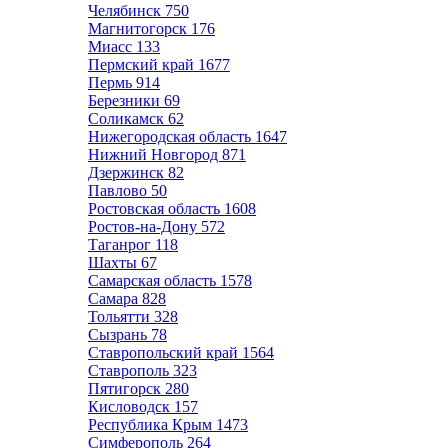
Челябинск
750
Магнитогорск
176
Миасс
133
Пермский край
1677
Пермь
914
Березники
69
Соликамск
62
Нижегородская область
1647
Нижний Новгород
871
Дзержинск
82
Павлово
50
Ростовская область
1608
Ростов-на-Дону
572
Таганрог
118
Шахты
67
Самарская область
1578
Самара
828
Тольятти
328
Сызрань
78
Ставропольский край
1564
Ставрополь
323
Пятигорск
280
Кисловодск
157
Республика Крым
1473
Симферополь
264