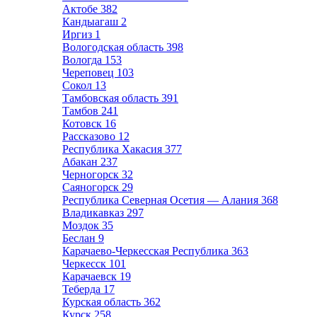
Актобе
382
Кандыагаш
2
Иргиз
1
Вологодская область
398
Вологда
153
Череповец
103
Сокол
13
Тамбовская область
391
Тамбов
241
Котовск
16
Рассказово
12
Республика Хакасия
377
Абакан
237
Черногорск
32
Саяногорск
29
Республика Северная Осетия — Алания
368
Владикавказ
297
Моздок
35
Беслан
9
Карачаево-Черкесская Республика
363
Черкесск
101
Карачаевск
19
Теберда
17
Курская область
362
Курск
258