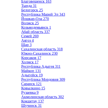
Благовещенск
163
Тында
31
Белогорск
25
Республика Марий Эл
343
Йошкар-Ола
270
Волжск
25
Козьмодемьянск
1
Абай область
337
Семей
269
Аягоз
4
Шар
3
Сахалинская область
318
Южно-Сахалинск
230
Корсаков
17
Холмск
17
Республика Адыгея
311
Майкоп
131
Адыгейск
19
Республика Мордовия
309
Саранск
121
Ковылкино
15
Рузаевка
9
Акмолинская область
302
Кокшетау
137
Щучинск
31