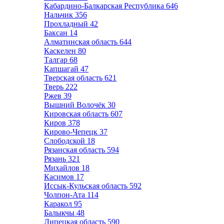
Кабардино-Балкарская Республика
646
Нальчик
356
Прохладный
42
Баксан
14
Алматинская область
644
Каскелен
80
Талгар
68
Капшагай
47
Тверская область
621
Тверь
222
Ржев
39
Вышний Волочёк
30
Кировская область
607
Киров
378
Кирово-Чепецк
37
Слободской
18
Рязанская область
594
Рязань
321
Михайлов
18
Касимов
17
Иссык-Кульская область
592
Чолпон-Ата
114
Каракол
95
Балыкчы
48
Липецкая область
590