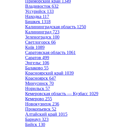
Приморский край
1349
Владивосток
632
Уссурийск
133
Находка
117
Бишкек
1318
Калининградская область
1250
Калининград
723
Зеленоградск
100
Светлогорск
66
Київ
1089
Саратовская область
1061
Саратов
499
Энгельс
106
Балаково
55
Красноярский край
1039
Красноярск
647
Минусинск
70
Норильск
57
Кемеровская область — Кузбасс
1029
Кемерово
255
Новокузнецк
236
Прокопьевск
52
Алтайский край
1015
Барнаул
323
Бийск
130