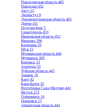
Павлодарская область
485
Павлодар
432
Аксу
25
Экибастуз
9
Днепропетровская область
465
Днепр
411
Подгородное
5
Севастополь
453
Ивановская область
452
Иваново
296
Кинешма
29
Шуя
15
Мурманская область
444
Мурманск
205
Кировск
33
Апатиты
33
Чуйская область
443
Токмок
70
Кант
42
Кара-Балта
32
Республика Саха (Якутия)
441
Якутск
272
Олёкминск
16
Покровск
15
Атырауская область
441