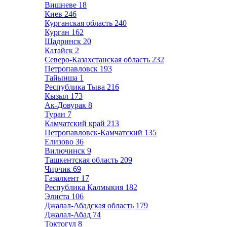
Вишневе
18
Киев
246
Курганская область
240
Курган
162
Шадринск
20
Катайск
2
Северо-Казахстанская область
232
Петропавловск
193
Тайынша
1
Республика Тыва
216
Кызыл
173
Ак-Довурак
8
Туран
7
Камчатский край
213
Петропавловск-Камчатский
135
Елизово
36
Вилючинск
9
Ташкентская область
209
Чирчик
69
Газалкент
17
Республика Калмыкия
182
Элиста
106
Джалал-Абадская область
179
Джалал-Абад
74
Токтогул
8