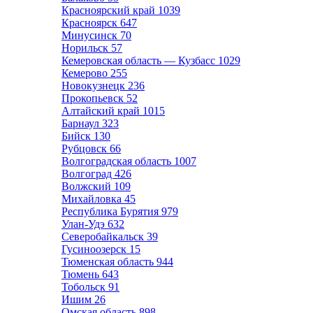
Красноярский край
1039
Красноярск
647
Минусинск
70
Норильск
57
Кемеровская область — Кузбасс
1029
Кемерово
255
Новокузнецк
236
Прокопьевск
52
Алтайский край
1015
Барнаул
323
Бийск
130
Рубцовск
66
Волгоградская область
1007
Волгоград
426
Волжский
109
Михайловка
45
Республика Бурятия
979
Улан-Удэ
632
Северобайкальск
39
Гусиноозерск
15
Тюменская область
944
Тюмень
643
Тобольск
91
Ишим
26
Омская область
898