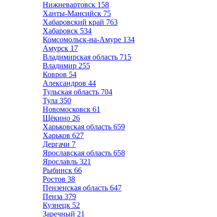
Нижневартовск
158
Ханты-Мансийск
75
Хабаровский край
763
Хабаровск
534
Комсомольск-на-Амуре
134
Амурск
17
Владимирская область
715
Владимир
255
Ковров
54
Александров
44
Тульская область
704
Тула
350
Новомосковск
61
Щёкино
26
Харьковская область
659
Харьков
627
Дергачи
7
Ярославская область
658
Ярославль
321
Рыбинск
66
Ростов
38
Пензенская область
647
Пенза
379
Кузнецк
52
Заречный
21