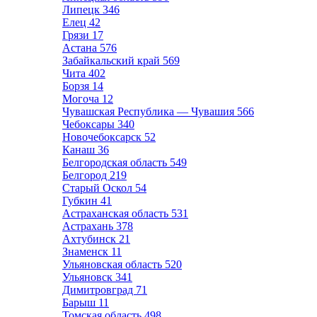
Липецк
346
Елец
42
Грязи
17
Астана
576
Забайкальский край
569
Чита
402
Борзя
14
Могоча
12
Чувашская Республика — Чувашия
566
Чебоксары
340
Новочебоксарск
52
Канаш
36
Белгородская область
549
Белгород
219
Старый Оскол
54
Губкин
41
Астраханская область
531
Астрахань
378
Ахтубинск
21
Знаменск
11
Ульяновская область
520
Ульяновск
341
Димитровград
71
Барыш
11
Томская область
498