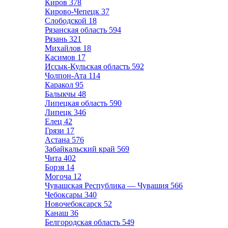
Киров
378
Кирово-Чепецк
37
Слободской
18
Рязанская область
594
Рязань
321
Михайлов
18
Касимов
17
Иссык-Кульская область
592
Чолпон-Ата
114
Каракол
95
Балыкчы
48
Липецкая область
590
Липецк
346
Елец
42
Грязи
17
Астана
576
Забайкальский край
569
Чита
402
Борзя
14
Могоча
12
Чувашская Республика — Чувашия
566
Чебоксары
340
Новочебоксарск
52
Канаш
36
Белгородская область
549