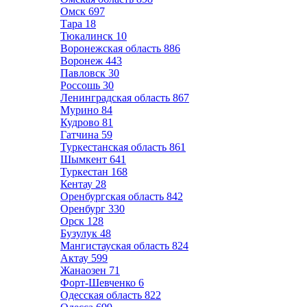
Омск
697
Тара
18
Тюкалинск
10
Воронежская область
886
Воронеж
443
Павловск
30
Россошь
30
Ленинградская область
867
Мурино
84
Кудрово
81
Гатчина
59
Туркестанская область
861
Шымкент
641
Туркестан
168
Кентау
28
Оренбургская область
842
Оренбург
330
Орск
128
Бузулук
48
Мангистауская область
824
Актау
599
Жанаозен
71
Форт-Шевченко
6
Одесская область
822