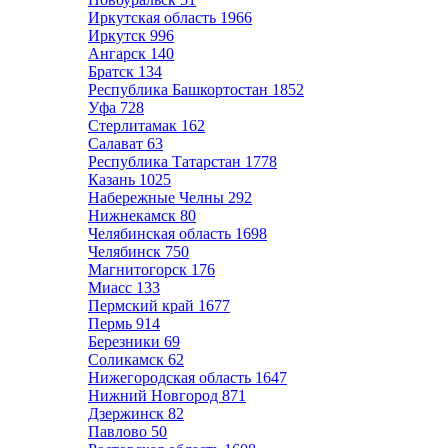
Иркутская область
1966
Иркутск
996
Ангарск
140
Братск
134
Республика Башкортостан
1852
Уфа
728
Стерлитамак
162
Салават
63
Республика Татарстан
1778
Казань
1025
Набережные Челны
292
Нижнекамск
80
Челябинская область
1698
Челябинск
750
Магнитогорск
176
Миасс
133
Пермский край
1677
Пермь
914
Березники
69
Соликамск
62
Нижегородская область
1647
Нижний Новгород
871
Дзержинск
82
Павлово
50