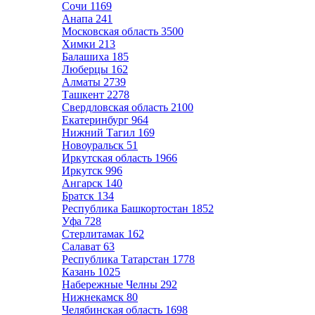
Сочи
1169
Анапа
241
Московская область
3500
Химки
213
Балашиха
185
Люберцы
162
Алматы
2739
Ташкент
2278
Свердловская область
2100
Екатеринбург
964
Нижний Тагил
169
Новоуральск
51
Иркутская область
1966
Иркутск
996
Ангарск
140
Братск
134
Республика Башкортостан
1852
Уфа
728
Стерлитамак
162
Салават
63
Республика Татарстан
1778
Казань
1025
Набережные Челны
292
Нижнекамск
80
Челябинская область
1698