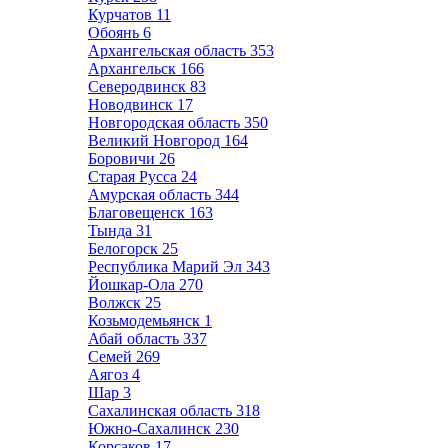
Курчатов
11
Обоянь
6
Архангельская область
353
Архангельск
166
Северодвинск
83
Новодвинск
17
Новгородская область
350
Великий Новгород
164
Боровичи
26
Старая Русса
24
Амурская область
344
Благовещенск
163
Тында
31
Белогорск
25
Республика Марий Эл
343
Йошкар-Ола
270
Волжск
25
Козьмодемьянск
1
Абай область
337
Семей
269
Аягоз
4
Шар
3
Сахалинская область
318
Южно-Сахалинск
230
Корсаков
17