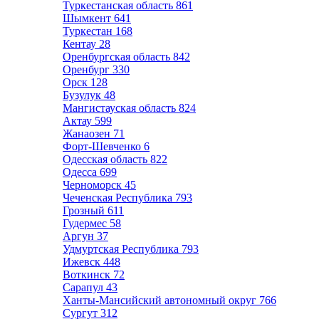
Туркестанская область
861
Шымкент
641
Туркестан
168
Кентау
28
Оренбургская область
842
Оренбург
330
Орск
128
Бузулук
48
Мангистауская область
824
Актау
599
Жанаозен
71
Форт-Шевченко
6
Одесская область
822
Одесса
699
Черноморск
45
Чеченская Республика
793
Грозный
611
Гудермес
58
Аргун
37
Удмуртская Республика
793
Ижевск
448
Воткинск
72
Сарапул
43
Ханты-Мансийский автономный округ
766
Сургут
312