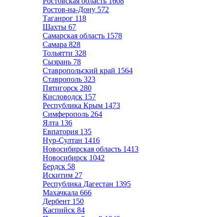
Ростовская область
1608
Ростов-на-Дону
572
Таганрог
118
Шахты
67
Самарская область
1578
Самара
828
Тольятти
328
Сызрань
78
Ставропольский край
1564
Ставрополь
323
Пятигорск
280
Кисловодск
157
Республика Крым
1473
Симферополь
264
Ялта
136
Евпатория
135
Нур-Султан
1416
Новосибирская область
1413
Новосибирск
1042
Бердск
58
Искитим
27
Республика Дагестан
1395
Махачкала
666
Дербент
150
Каспийск
84