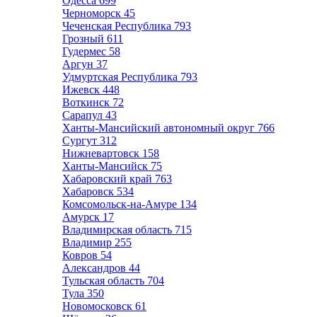
Одесса
699
Черноморск
45
Чеченская Республика
793
Грозный
611
Гудермес
58
Аргун
37
Удмуртская Республика
793
Ижевск
448
Воткинск
72
Сарапул
43
Ханты-Мансийский автономный округ
766
Сургут
312
Нижневартовск
158
Ханты-Мансийск
75
Хабаровский край
763
Хабаровск
534
Комсомольск-на-Амуре
134
Амурск
17
Владимирская область
715
Владимир
255
Ковров
54
Александров
44
Тульская область
704
Тула
350
Новомосковск
61