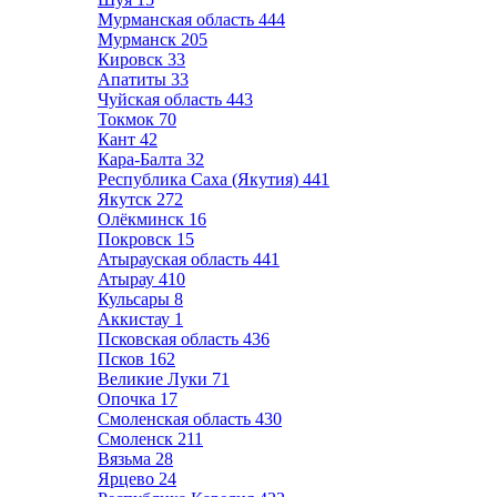
Мурманская область
444
Мурманск
205
Кировск
33
Апатиты
33
Чуйская область
443
Токмок
70
Кант
42
Кара-Балта
32
Республика Саха (Якутия)
441
Якутск
272
Олёкминск
16
Покровск
15
Атырауская область
441
Атырау
410
Кульсары
8
Аккистау
1
Псковская область
436
Псков
162
Великие Луки
71
Опочка
17
Смоленская область
430
Смоленск
211
Вязьма
28
Ярцево
24