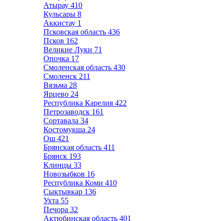
Атырау
410
Кульсары
8
Аккистау
1
Псковская область
436
Псков
162
Великие Луки
71
Опочка
17
Смоленская область
430
Смоленск
211
Вязьма
28
Ярцево
24
Республика Карелия
422
Петрозаводск
161
Сортавала
34
Костомукша
24
Ош
421
Брянская область
411
Брянск
193
Клинцы
33
Новозыбков
16
Республика Коми
410
Сыктывкар
136
Ухта
55
Печора
32
Актюбинская область
401