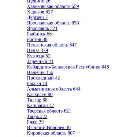
Щёкино
26
Харьковская область
659
Харьков
627
Дергачи
7
Ярославская область
658
Ярославль
321
Рыбинск
66
Ростов
38
Пензенская область
647
Пенза
379
Кузнецк
52
Заречный
21
Кабардино-Балкарская Республика
646
Нальчик
356
Прохладный
42
Баксан
14
Алматинская область
644
Каскелен
80
Талгар
68
Капшагай
47
Тверская область
621
Тверь
222
Ржев
39
Вышний Волочёк
30
Кировская область
607