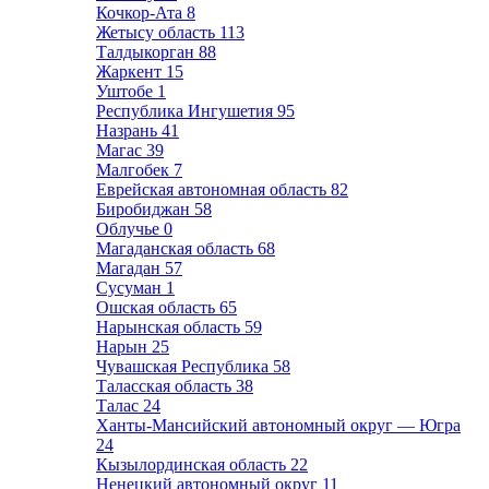
Кочкор-Ата
8
Жетысу область
113
Талдыкорган
88
Жаркент
15
Уштобе
1
Республика Ингушетия
95
Назрань
41
Магас
39
Малгобек
7
Еврейская автономная область
82
Биробиджан
58
Облучье
0
Магаданская область
68
Магадан
57
Сусуман
1
Ошская область
65
Нарынская область
59
Нарын
25
Чувашская Республика
58
Таласская область
38
Талас
24
Ханты-Мансийский автономный округ — Югра
24
Кызылординская область
22
Ненецкий автономный округ
11