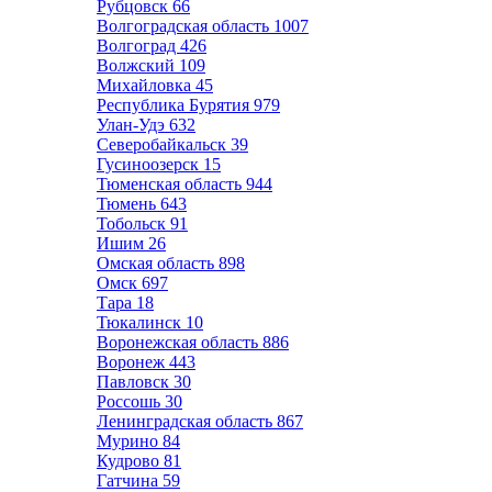
Рубцовск
66
Волгоградская область
1007
Волгоград
426
Волжский
109
Михайловка
45
Республика Бурятия
979
Улан-Удэ
632
Северобайкальск
39
Гусиноозерск
15
Тюменская область
944
Тюмень
643
Тобольск
91
Ишим
26
Омская область
898
Омск
697
Тара
18
Тюкалинск
10
Воронежская область
886
Воронеж
443
Павловск
30
Россошь
30
Ленинградская область
867
Мурино
84
Кудрово
81
Гатчина
59