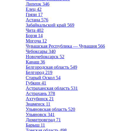
Липецк
346
Елец
42
Грязи
17
Астана
576
Забайкальский край
569
Чита
402
Борзя
14
Могоча
12
Чувашская Республика — Чувашия
566
Чебоксары
340
Новочебоксарск
52
Канаш
36
Белгородская область
549
Белгород
219
Старый Оскол
54
Губкин
41
Астраханская область
531
Астрахань
378
Ахтубинск
21
Знаменск
11
Ульяновская область
520
Ульяновск
341
Димитровград
71
Барыш
11
Томская область
498