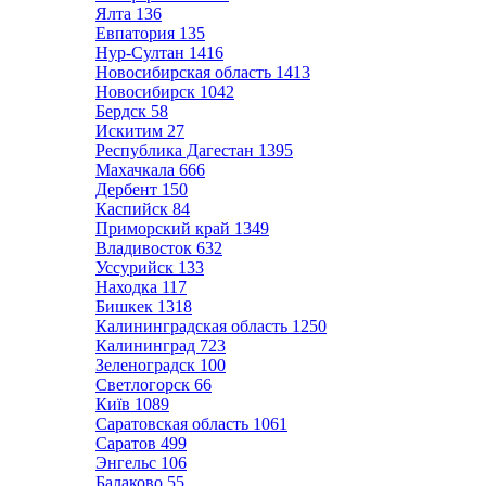
Ялта
136
Евпатория
135
Нур-Султан
1416
Новосибирская область
1413
Новосибирск
1042
Бердск
58
Искитим
27
Республика Дагестан
1395
Махачкала
666
Дербент
150
Каспийск
84
Приморский край
1349
Владивосток
632
Уссурийск
133
Находка
117
Бишкек
1318
Калининградская область
1250
Калининград
723
Зеленоградск
100
Светлогорск
66
Київ
1089
Саратовская область
1061
Саратов
499
Энгельс
106
Балаково
55