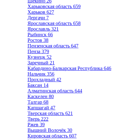
Щёкино
26
Харьковская область
659
Харьков
627
Дергачи
7
Ярославская область
658
Ярославль
321
Рыбинск
66
Ростов
38
Пензенская область
647
Пенза
379
Кузнецк
52
Заречный
21
Кабардино-Балкарская Республика
646
Нальчик
356
Прохладный
42
Баксан
14
Алматинская область
644
Каскелен
80
Талгар
68
Капшагай
47
Тверская область
621
Тверь
222
Ржев
39
Вышний Волочёк
30
Кировская область
607