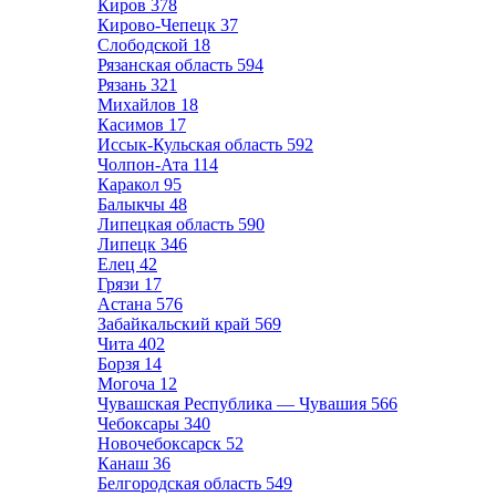
Киров
378
Кирово-Чепецк
37
Слободской
18
Рязанская область
594
Рязань
321
Михайлов
18
Касимов
17
Иссык-Кульская область
592
Чолпон-Ата
114
Каракол
95
Балыкчы
48
Липецкая область
590
Липецк
346
Елец
42
Грязи
17
Астана
576
Забайкальский край
569
Чита
402
Борзя
14
Могоча
12
Чувашская Республика — Чувашия
566
Чебоксары
340
Новочебоксарск
52
Канаш
36
Белгородская область
549