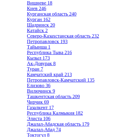
Вишневе
18
Киев
246
Курганская область
240
Курган
162
Шадринск
20
Катайск
2
Северо-Казахстанская область
232
Петропавловск
193
Тайынша
1
Республика Тыва
216
Кызыл
173
Ак-Довурак
8
Туран
7
Камчатский край
213
Петропавловск-Камчатский
135
Елизово
36
Вилючинск
9
Ташкентская область
209
Чирчик
69
Газалкент
17
Республика Калмыкия
182
Элиста
106
Джалал-Абадская область
179
Джалал-Абад
74
Токтогул
8