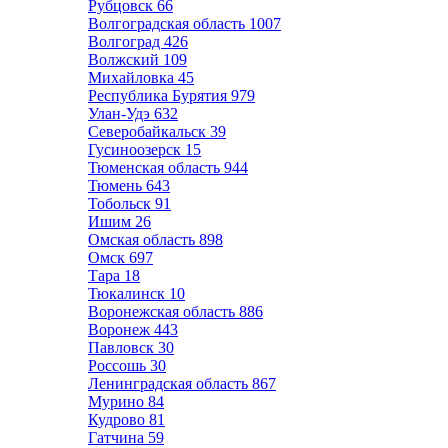
Рубцовск
66
Волгоградская область
1007
Волгоград
426
Волжский
109
Михайловка
45
Республика Бурятия
979
Улан-Удэ
632
Северобайкальск
39
Гусиноозерск
15
Тюменская область
944
Тюмень
643
Тобольск
91
Ишим
26
Омская область
898
Омск
697
Тара
18
Тюкалинск
10
Воронежская область
886
Воронеж
443
Павловск
30
Россошь
30
Ленинградская область
867
Мурино
84
Кудрово
81
Гатчина
59