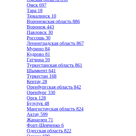
Омск
697
Тара
18
Тюкалинск
10
Воронежская область
886
Воронеж
443
Павловск
30
Россошь
30
Ленинградская область
867
Мурино
84
Кудрово
81
Гатчина
59
Туркестанская область
861
Шымкент
641
Туркестан
168
Кентау
28
Оренбургская область
842
Оренбург
330
Орск
128
Бузулук
48
Мангистауская область
824
Актау
599
Жанаозен
71
Форт-Шевченко
6
Одесская область
822