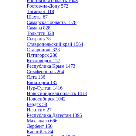
Ростовская область
1608
Ростов-на-Дону
572
Таганрог
118
Шахты
67
Самарская область
1578
Самара
828
Тольятти
328
Сызрань
78
Ставропольский край
1564
Ставрополь
323
Пятигорск
280
Кисловодск
157
Республика Крым
1473
Симферополь
264
Ялта
136
Евпатория
135
Нур-Султан
1416
Новосибирская область
1413
Новосибирск
1042
Бердск
58
Искитим
27
Республика Дагестан
1395
Махачкала
666
Дербент
150
Каспийск
84