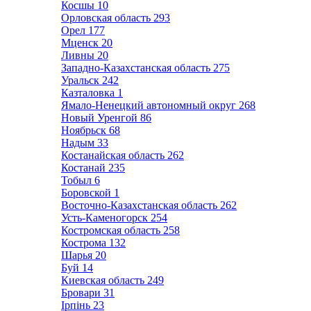
Косшы
10
Орловская область
293
Орел
177
Мценск
20
Ливны
20
Западно-Казахстанская область
275
Уральск
242
Казталовка
1
Ямало-Ненецкий автономный округ
268
Новый Уренгой
86
Ноябрьск
68
Надым
33
Костанайская область
262
Костанай
235
Тобыл
6
Боровской
1
Восточно-Казахстанская область
262
Усть-Каменогорск
254
Костромская область
258
Кострома
132
Шарья
20
Буй
14
Киевская область
249
Бровари
31
Ірпінь
23