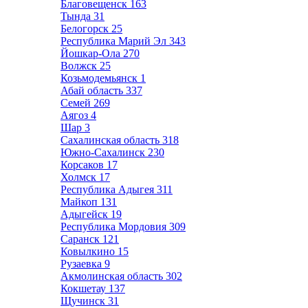
Благовещенск
163
Тында
31
Белогорск
25
Республика Марий Эл
343
Йошкар-Ола
270
Волжск
25
Козьмодемьянск
1
Абай область
337
Семей
269
Аягоз
4
Шар
3
Сахалинская область
318
Южно-Сахалинск
230
Корсаков
17
Холмск
17
Республика Адыгея
311
Майкоп
131
Адыгейск
19
Республика Мордовия
309
Саранск
121
Ковылкино
15
Рузаевка
9
Акмолинская область
302
Кокшетау
137
Щучинск
31