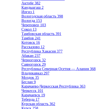
Актобе
382
Кандыагаш
2
Иргиз
1
Вологодская область
398
Вологда
153
Череповец
103
Сокол
13
Тамбовская область
391
Тамбов
241
Котовск
16
Рассказово
12
Республика Хакасия
377
Абакан
237
Черногорск
32
Саяногорск
29
Республика Северная Осетия — Алания
368
Владикавказ
297
Моздок
35
Беслан
9
Карачаево-Черкесская Республика
363
Черкесск
101
Карачаевск
19
Теберда
17
Курская область
362
Курск
258