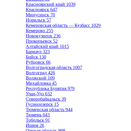
Красноярский край
1039
Красноярск
647
Минусинск
70
Норильск
57
Кемеровская область — Кузбасс
1029
Кемерово
255
Новокузнецк
236
Прокопьевск
52
Алтайский край
1015
Барнаул
323
Бийск
130
Рубцовск
66
Волгоградская область
1007
Волгоград
426
Волжский
109
Михайловка
45
Республика Бурятия
979
Улан-Удэ
632
Северобайкальск
39
Гусиноозерск
15
Тюменская область
944
Тюмень
643
Тобольск
91
Ишим
26
Омская область
898