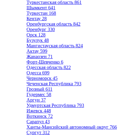
Туркестанская область
861
Шымкент
641
Туркестан
168
Кентау
28
Оренбургская область
842
Оренбург
330
Орск
128
Бузулук
48
Мангистауская область
824
Актау
599
Жанаозен
71
Форт-Шевченко
6
Одесская область
822
Одесса
699
Черноморск
45
Чеченская Республика
793
Грозный
611
Гудермес
58
Аргун
37
Удмуртская Республика
793
Ижевск
448
Воткинск
72
Сарапул
43
Ханты-Мансийский автономный округ
766
Сургут
312