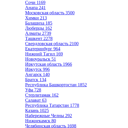
Сочи
1169
Анапа
241
Московская область
3500
Химки
213
Балашиха
185
Люберцы
162
Алматы
2739
Ташкент
2278
Свердловская область
2100
Екатеринбург
964
Нижний Тагил
169
Новоуральск
51
Иркутская область
1966
Иркутск
996
Ангарск
140
Братск
134
Республика Башкортостан
1852
Уфа
728
Стерлитамак
162
Салават
63
Республика Татарстан
1778
Казань
1025
Набережные Челны
292
Нижнекамск
80
Челябинская область
1698