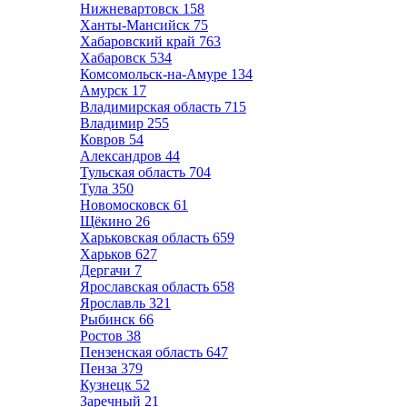
Нижневартовск
158
Ханты-Мансийск
75
Хабаровский край
763
Хабаровск
534
Комсомольск-на-Амуре
134
Амурск
17
Владимирская область
715
Владимир
255
Ковров
54
Александров
44
Тульская область
704
Тула
350
Новомосковск
61
Щёкино
26
Харьковская область
659
Харьков
627
Дергачи
7
Ярославская область
658
Ярославль
321
Рыбинск
66
Ростов
38
Пензенская область
647
Пенза
379
Кузнецк
52
Заречный
21