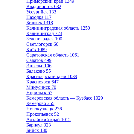
Приморский край
1349
Владивосток
632
Уссурийск
133
Находка
117
Бишкек
1318
Калининградская область
1250
Калининград
723
Зеленоградск
100
Светлогорск
66
Київ
1089
Саратовская область
1061
Саратов
499
Энгельс
106
Балаково
55
Красноярский край
1039
Красноярск
647
Минусинск
70
Норильск
57
Кемеровская область — Кузбасс
1029
Кемерово
255
Новокузнецк
236
Прокопьевск
52
Алтайский край
1015
Барнаул
323
Бийск
130