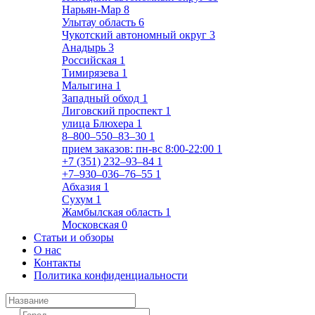
Нарьян-Мар
8
Улытау область
6
Чукотский автономный округ
3
Анадырь
3
Российская
1
Тимирязева
1
Малыгина
1
Западный обход
1
Лиговский проспект
1
улица Блюхера
1
8‒800‒550‒83‒30
1
прием заказов: пн-вс 8:00-22:00
1
+7 (351) 232‒93‒84
1
+7‒930‒036‒76‒55
1
Абхазия
1
Сухум
1
Жамбылская область
1
Московская
0
Статьи и обзоры
О нас
Контакты
Политика конфиденциальности