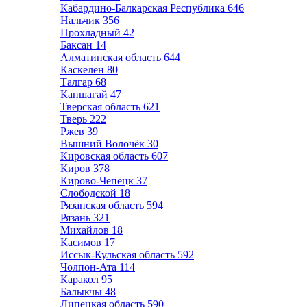
Кабардино-Балкарская Республика
646
Нальчик
356
Прохладный
42
Баксан
14
Алматинская область
644
Каскелен
80
Талгар
68
Капшагай
47
Тверская область
621
Тверь
222
Ржев
39
Вышний Волочёк
30
Кировская область
607
Киров
378
Кирово-Чепецк
37
Слободской
18
Рязанская область
594
Рязань
321
Михайлов
18
Касимов
17
Иссык-Кульская область
592
Чолпон-Ата
114
Каракол
95
Балыкчы
48
Липецкая область
590