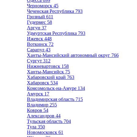
Одесса
699
Черноморск
45
Чеченская Республика
793
Грозный
611
Гудермес
58
Аргун
37
Удмуртская Республика
793
Ижевск
448
Воткинск
72
Сарапул
43
Ханты-Мансийский автономный округ
766
Сургут
312
Нижневартовск
158
Ханты-Мансийск
75
Хабаровский край
763
Хабаровск
534
Комсомольск-на-Амуре
134
Амурск
17
Владимирская область
715
Владимир
255
Ковров
54
Александров
44
Тульская область
704
Тула
350
Новомосковск
61