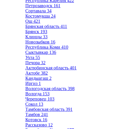
Республика Карелия
422
Петрозаводск
161
Сортавала
34
Костомукша
24
Ош
421
Брянская область
411
Брянск
193
Клинцы
33
Новозыбков
16
Республика Коми
410
Сыктывкар
136
Ухта
55
Печора
32
Актюбинская область
401
Актобе
382
Кандыагаш
2
Иргиз
1
Вологодская область
398
Вологда
153
Череповец
103
Сокол
13
Тамбовская область
391
Тамбов
241
Котовск
16
Рассказово
12