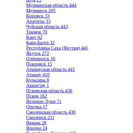
Мурманская область
444
Мурманск
205
Кировск
33
Апатиты
33
Чуйская область
443
Токмок
70
Кант
42
Кара-Балта
32
Республика Саха (Якутия)
441
Якутск
272
Олёкминск
16
Покровск
15
Атырауская область
441
Атырау
410
Кульсары
8
Аккистау
1
Псковская область
436
Псков
162
Великие Луки
71
Опочка
17
Смоленская область
430
Смоленск
211
Вязьма
28
Ярцево
24