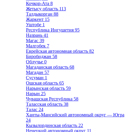
Кочкор-Ата
8
Жетысу область
113
Талдыкорган
88
Жаркент
15
Уштобе
1
Республика Ингушетия
95
Назрань
41
Магас
39
Малгобек
7
Еврейская автономная область
82
Биробиджан
58
Облучье
0
Магаданская область
68
Магадан
57
Сусуман
1
Ошская область
65
Нарынская область
59
Нарын
25
Чувашская Республика
58
Таласская область
38
Талас
24
Ханты-Мансийский автономный округ — Югра
24
Кызылординская область
22
Ненецкий автономный округ
11