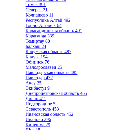
Томск
391
Северск
21
Колпашево
11
Республика Алтай
492
Горно-Алтайск
64
Карагандинская область
491
Караганда
339
Темиртау
88
Балхаш
24
Калужская область
487
Калуга
194
Обнинск
76
Малоярославец
25
Павлодарская область
485
Павлодар
432
Аксу
25
Экибастуз
9
Днепропетровская область
465
Днепр
411
Подгородное
5
Севастополь
453
Ивановская область
452
Иваново
296
Кинешма
29
Шуя
15