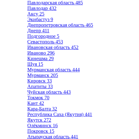
Павлодарская область
485
Павлодар
432
Аксу
25
Экибастуз
9
Днепропетровская область
465
Днепр
411
Подгородное
5
Севастополь
453
Ивановская область
452
Иваново
296
Кинешма
29
Шуя
15
Мурманская область
444
Мурманск
205
Кировск
33
Апатиты
33
Чуйская область
443
Токмок
70
Кант
42
Кара-Балта
32
Республика Саха (Якутия)
441
Якутск
272
Олёкминск
16
Покровск
15
Атырауская область
441