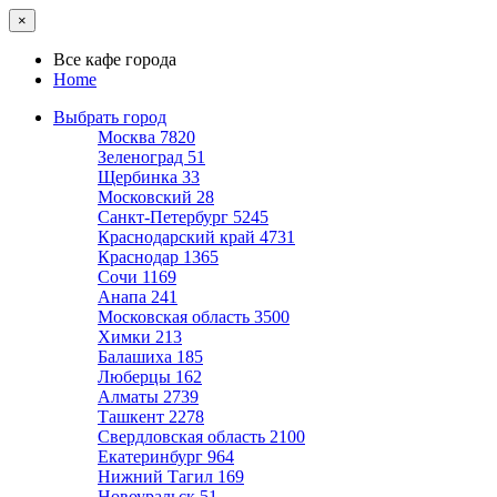
×
Все кафе города
Home
Выбрать город
Москва
7820
Зеленоград
51
Щербинка
33
Московский
28
Санкт-Петербург
5245
Краснодарский край
4731
Краснодар
1365
Сочи
1169
Анапа
241
Московская область
3500
Химки
213
Балашиха
185
Люберцы
162
Алматы
2739
Ташкент
2278
Свердловская область
2100
Екатеринбург
964
Нижний Тагил
169
Новоуральск
51