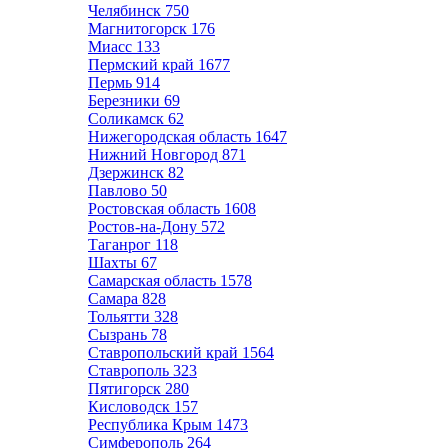
Челябинск
750
Магнитогорск
176
Миасс
133
Пермский край
1677
Пермь
914
Березники
69
Соликамск
62
Нижегородская область
1647
Нижний Новгород
871
Дзержинск
82
Павлово
50
Ростовская область
1608
Ростов-на-Дону
572
Таганрог
118
Шахты
67
Самарская область
1578
Самара
828
Тольятти
328
Сызрань
78
Ставропольский край
1564
Ставрополь
323
Пятигорск
280
Кисловодск
157
Республика Крым
1473
Симферополь
264