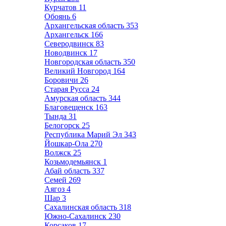
Курчатов
11
Обоянь
6
Архангельская область
353
Архангельск
166
Северодвинск
83
Новодвинск
17
Новгородская область
350
Великий Новгород
164
Боровичи
26
Старая Русса
24
Амурская область
344
Благовещенск
163
Тында
31
Белогорск
25
Республика Марий Эл
343
Йошкар-Ола
270
Волжск
25
Козьмодемьянск
1
Абай область
337
Семей
269
Аягоз
4
Шар
3
Сахалинская область
318
Южно-Сахалинск
230
Корсаков
17