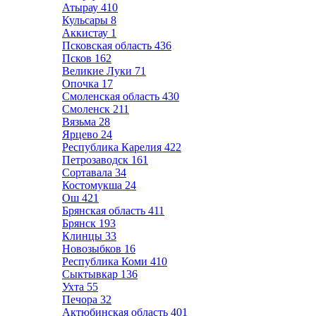
Атырау
410
Кульсары
8
Аккистау
1
Псковская область
436
Псков
162
Великие Луки
71
Опочка
17
Смоленская область
430
Смоленск
211
Вязьма
28
Ярцево
24
Республика Карелия
422
Петрозаводск
161
Сортавала
34
Костомукша
24
Ош
421
Брянская область
411
Брянск
193
Клинцы
33
Новозыбков
16
Республика Коми
410
Сыктывкар
136
Ухта
55
Печора
32
Актюбинская область
401