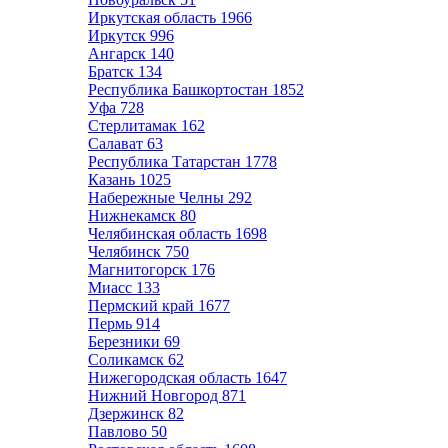
Иркутская область
1966
Иркутск
996
Ангарск
140
Братск
134
Республика Башкортостан
1852
Уфа
728
Стерлитамак
162
Салават
63
Республика Татарстан
1778
Казань
1025
Набережные Челны
292
Нижнекамск
80
Челябинская область
1698
Челябинск
750
Магнитогорск
176
Миасс
133
Пермский край
1677
Пермь
914
Березники
69
Соликамск
62
Нижегородская область
1647
Нижний Новгород
871
Дзержинск
82
Павлово
50