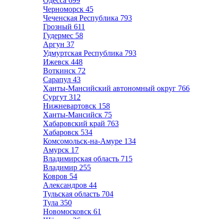
Одесса
699
Черноморск
45
Чеченская Республика
793
Грозный
611
Гудермес
58
Аргун
37
Удмуртская Республика
793
Ижевск
448
Воткинск
72
Сарапул
43
Ханты-Мансийский автономный округ
766
Сургут
312
Нижневартовск
158
Ханты-Мансийск
75
Хабаровский край
763
Хабаровск
534
Комсомольск-на-Амуре
134
Амурск
17
Владимирская область
715
Владимир
255
Ковров
54
Александров
44
Тульская область
704
Тула
350
Новомосковск
61