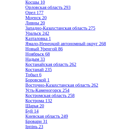
Косшы
10
Орловская область
293
Орел
177
Мценск
20
Ливны
20
Западно-Казахстанская область
275
Уральск
242
Казталовка
1
Ямало-Ненецкий автономный округ
268
Новый Уренгой
86
Ноябрьск
68
Надым
33
Костанайская область
262
Костанай
235
Тобыл
6
Боровской
1
Восточно-Казахстанская область
262
Усть-Каменогорск
254
Костромская область
258
Кострома
132
Шарья
20
Буй
14
Киевская область
249
Бровари
31
Ірпінь
23