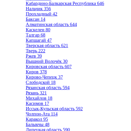
Кабардино-Балкарская Республика
646
Нальчик
356
Прохладный
42
Баксан
14
Алматинская область
644
Каскелен
80
Талгар
68
Капшагай
47
Тверская область
621
Тверь
222
Ржев
39
Вышний Волочёк
30
Кировская область
607
Киров
378
Кирово-Чепецк
37
Слободской
18
Рязанская область
594
Рязань
321
Михайлов
18
Касимов
17
Иссык-Кульская область
592
Чолпон-Ата
114
Каракол
95
Балыкчы
48
Липецкая область
590