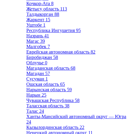
Кочкор-Ата
8
Жетысу область
113
Талдыкорган
88
Жаркент
15
Уштобе
1
Республика Ингушетия
95
Назрань
41
Магас
39
Малгобек
7
Еврейская автономная область
82
Биробиджан
58
Облучье
0
Магаданская область
68
Магадан
57
Сусуман
1
Ошская область
65
Нарынская область
59
Нарын
25
Чувашская Республика
58
Таласская область
38
Талас
24
Ханты-Мансийский автономный округ — Югра
24
Кызылординская область
22
Ненецкий автономный округ
11