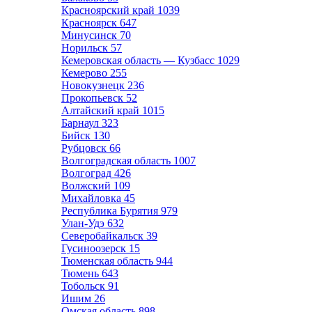
Красноярский край
1039
Красноярск
647
Минусинск
70
Норильск
57
Кемеровская область — Кузбасс
1029
Кемерово
255
Новокузнецк
236
Прокопьевск
52
Алтайский край
1015
Барнаул
323
Бийск
130
Рубцовск
66
Волгоградская область
1007
Волгоград
426
Волжский
109
Михайловка
45
Республика Бурятия
979
Улан-Удэ
632
Северобайкальск
39
Гусиноозерск
15
Тюменская область
944
Тюмень
643
Тобольск
91
Ишим
26
Омская область
898