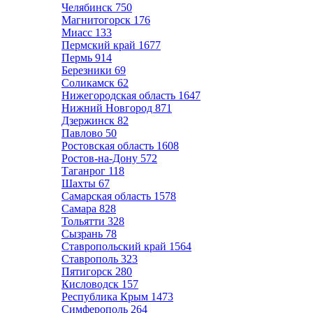
Челябинск
750
Магнитогорск
176
Миасс
133
Пермский край
1677
Пермь
914
Березники
69
Соликамск
62
Нижегородская область
1647
Нижний Новгород
871
Дзержинск
82
Павлово
50
Ростовская область
1608
Ростов-на-Дону
572
Таганрог
118
Шахты
67
Самарская область
1578
Самара
828
Тольятти
328
Сызрань
78
Ставропольский край
1564
Ставрополь
323
Пятигорск
280
Кисловодск
157
Республика Крым
1473
Симферополь
264