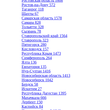
Ростовская область
1608
Ростов-на-Дону
572
Таганрог
118
Шахты
67
Самарская область
1578
Самара
828
Тольятти
328
Сызрань
78
Ставропольский край
1564
Ставрополь
323
Пятигорск
280
Кисловодск
157
Республика Крым
1473
Симферополь
264
Ялта
136
Евпатория
135
Нур-Султан
1416
Новосибирская область
1413
Новосибирск
1042
Бердск
58
Искитим
27
Республика Дагестан
1395
Махачкала
666
Дербент
150
Каспийск
84