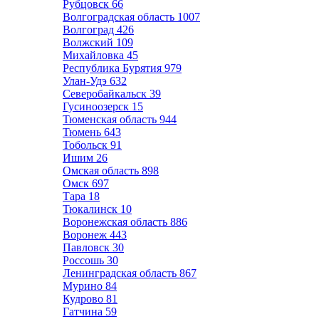
Рубцовск
66
Волгоградская область
1007
Волгоград
426
Волжский
109
Михайловка
45
Республика Бурятия
979
Улан-Удэ
632
Северобайкальск
39
Гусиноозерск
15
Тюменская область
944
Тюмень
643
Тобольск
91
Ишим
26
Омская область
898
Омск
697
Тара
18
Тюкалинск
10
Воронежская область
886
Воронеж
443
Павловск
30
Россошь
30
Ленинградская область
867
Мурино
84
Кудрово
81
Гатчина
59