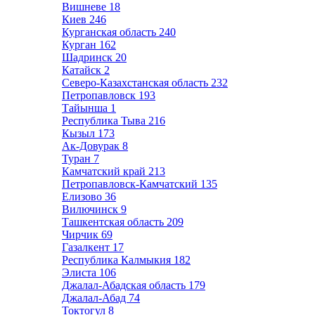
Вишневе
18
Киев
246
Курганская область
240
Курган
162
Шадринск
20
Катайск
2
Северо-Казахстанская область
232
Петропавловск
193
Тайынша
1
Республика Тыва
216
Кызыл
173
Ак-Довурак
8
Туран
7
Камчатский край
213
Петропавловск-Камчатский
135
Елизово
36
Вилючинск
9
Ташкентская область
209
Чирчик
69
Газалкент
17
Республика Калмыкия
182
Элиста
106
Джалал-Абадская область
179
Джалал-Абад
74
Токтогул
8