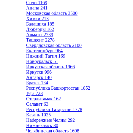
Сочи
1169
Анапа
241
Московская область
3500
Химки
213
Балашиха
185
Люберцы
162
Алматы
2739
Ташкент
2278
Свердловская область
2100
Екатеринбург
964
Нижний Тагил
169
Новоуральск
51
Иркутская область
1966
Иркутск
996
Ангарск
140
Братск
134
Республика Башкортостан
1852
Уфа
728
Стерлитамак
162
Салават
63
Республика Татарстан
1778
Казань
1025
Набережные Челны
292
Нижнекамск
80
Челябинская область
1698