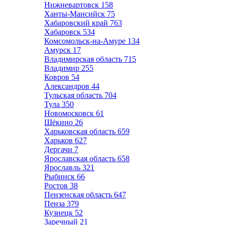
Нижневартовск
158
Ханты-Мансийск
75
Хабаровский край
763
Хабаровск
534
Комсомольск-на-Амуре
134
Амурск
17
Владимирская область
715
Владимир
255
Ковров
54
Александров
44
Тульская область
704
Тула
350
Новомосковск
61
Щёкино
26
Харьковская область
659
Харьков
627
Дергачи
7
Ярославская область
658
Ярославль
321
Рыбинск
66
Ростов
38
Пензенская область
647
Пенза
379
Кузнецк
52
Заречный
21