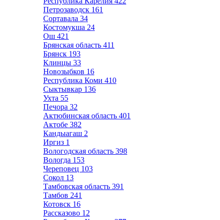
Республика Карелия
422
Петрозаводск
161
Сортавала
34
Костомукша
24
Ош
421
Брянская область
411
Брянск
193
Клинцы
33
Новозыбков
16
Республика Коми
410
Сыктывкар
136
Ухта
55
Печора
32
Актюбинская область
401
Актобе
382
Кандыагаш
2
Иргиз
1
Вологодская область
398
Вологда
153
Череповец
103
Сокол
13
Тамбовская область
391
Тамбов
241
Котовск
16
Рассказово
12