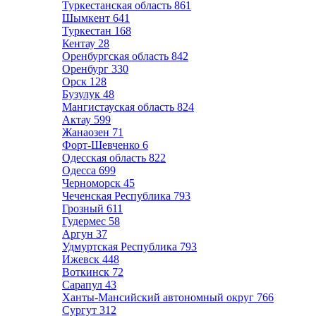
Туркестанская область
861
Шымкент
641
Туркестан
168
Кентау
28
Оренбургская область
842
Оренбург
330
Орск
128
Бузулук
48
Мангистауская область
824
Актау
599
Жанаозен
71
Форт-Шевченко
6
Одесская область
822
Одесса
699
Черноморск
45
Чеченская Республика
793
Грозный
611
Гудермес
58
Аргун
37
Удмуртская Республика
793
Ижевск
448
Воткинск
72
Сарапул
43
Ханты-Мансийский автономный округ
766
Сургут
312