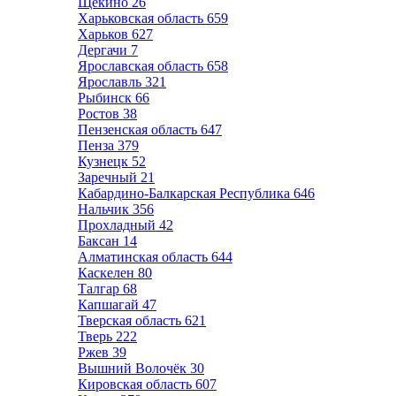
Щёкино
26
Харьковская область
659
Харьков
627
Дергачи
7
Ярославская область
658
Ярославль
321
Рыбинск
66
Ростов
38
Пензенская область
647
Пенза
379
Кузнецк
52
Заречный
21
Кабардино-Балкарская Республика
646
Нальчик
356
Прохладный
42
Баксан
14
Алматинская область
644
Каскелен
80
Талгар
68
Капшагай
47
Тверская область
621
Тверь
222
Ржев
39
Вышний Волочёк
30
Кировская область
607