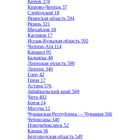
Киров
378
Кирово-Чепецк
37
Слободской
18
Рязанская область
594
Рязань
321
Михайлов
18
Касимов
17
Иссык-Кульская область
592
Чолпон-Ата
114
Каракол
95
Балыкчы
48
Липецкая область
590
Липецк
346
Елец
42
Грязи
17
Астана
576
Забайкальский край
569
Чита
402
Борзя
14
Могоча
12
Чувашская Республика — Чувашия
566
Чебоксары
340
Новочебоксарск
52
Канаш
36
Белгородская область
549