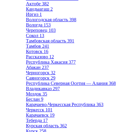
Актобе
382
Кандыагаш
2
Иргиз
1
Вологодская область
398
Вологда
153
Череповец
103
Сокол
13
Тамбовская область
391
Тамбов
241
Котовск
16
Рассказово
12
Республика Хакасия
377
Абакан
237
Черногорск
32
Саяногорск
29
Республика Северная Осетия — Алания
368
Владикавказ
297
Моздок
35
Беслан
9
Карачаево-Черкесская Республика
363
Черкесск
101
Карачаевск
19
Теберда
17
Курская область
362
Курск
258