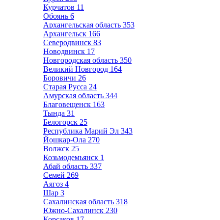
Курчатов
11
Обоянь
6
Архангельская область
353
Архангельск
166
Северодвинск
83
Новодвинск
17
Новгородская область
350
Великий Новгород
164
Боровичи
26
Старая Русса
24
Амурская область
344
Благовещенск
163
Тында
31
Белогорск
25
Республика Марий Эл
343
Йошкар-Ола
270
Волжск
25
Козьмодемьянск
1
Абай область
337
Семей
269
Аягоз
4
Шар
3
Сахалинская область
318
Южно-Сахалинск
230
Корсаков
17