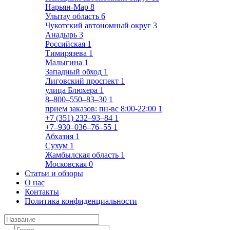
Нарьян-Мар
8
Улытау область
6
Чукотский автономный округ
3
Анадырь
3
Российская
1
Тимирязева
1
Малыгина
1
Западный обход
1
Лиговский проспект
1
улица Блюхера
1
8‒800‒550‒83‒30
1
прием заказов: пн-вс 8:00-22:00
1
+7 (351) 232‒93‒84
1
+7‒930‒036‒76‒55
1
Абхазия
1
Сухум
1
Жамбылская область
1
Московская
0
Статьи и обзоры
О нас
Контакты
Политика конфиденциальности