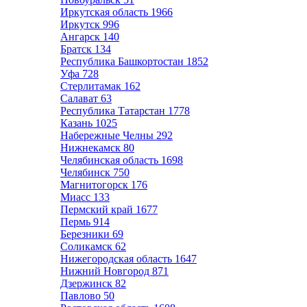
Иркутская область
1966
Иркутск
996
Ангарск
140
Братск
134
Республика Башкортостан
1852
Уфа
728
Стерлитамак
162
Салават
63
Республика Татарстан
1778
Казань
1025
Набережные Челны
292
Нижнекамск
80
Челябинская область
1698
Челябинск
750
Магнитогорск
176
Миасс
133
Пермский край
1677
Пермь
914
Березники
69
Соликамск
62
Нижегородская область
1647
Нижний Новгород
871
Дзержинск
82
Павлово
50