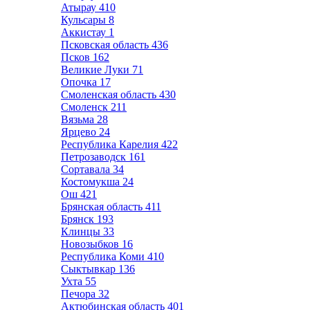
Атырау
410
Кульсары
8
Аккистау
1
Псковская область
436
Псков
162
Великие Луки
71
Опочка
17
Смоленская область
430
Смоленск
211
Вязьма
28
Ярцево
24
Республика Карелия
422
Петрозаводск
161
Сортавала
34
Костомукша
24
Ош
421
Брянская область
411
Брянск
193
Клинцы
33
Новозыбков
16
Республика Коми
410
Сыктывкар
136
Ухта
55
Печора
32
Актюбинская область
401