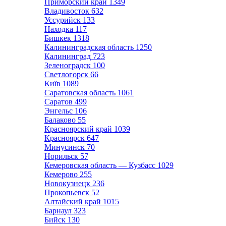
Приморский край
1349
Владивосток
632
Уссурийск
133
Находка
117
Бишкек
1318
Калининградская область
1250
Калининград
723
Зеленоградск
100
Светлогорск
66
Київ
1089
Саратовская область
1061
Саратов
499
Энгельс
106
Балаково
55
Красноярский край
1039
Красноярск
647
Минусинск
70
Норильск
57
Кемеровская область — Кузбасс
1029
Кемерово
255
Новокузнецк
236
Прокопьевск
52
Алтайский край
1015
Барнаул
323
Бийск
130