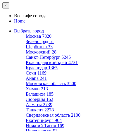
×
Все кафе города
Home
Выбрать город
Москва
7820
Зеленоград
51
Щербинка
33
Московский
28
Санкт-Петербург
5245
Краснодарский край
4731
Краснодар
1365
Сочи
1169
Анапа
241
Московская область
3500
Химки
213
Балашиха
185
Люберцы
162
Алматы
2739
Ташкент
2278
Свердловская область
2100
Екатеринбург
964
Нижний Тагил
169
Новоуральск
51