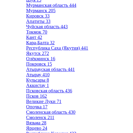
Мурманская область
444
Мурманск
205
Кировск
33
Апатиты
33
Чуйская область
443
Токмок
70
Кант
42
Кара-Балта
32
Республика Саха (Якутия)
441
Якутск
272
Олёкминск
16
Покровск
15
Атырауская область
441
Атырау
410
Кульсары
8
Аккистау
1
Псковская область
436
Псков
162
Великие Луки
71
Опочка
17
Смоленская область
430
Смоленск
211
Вязьма
28
Ярцево
24