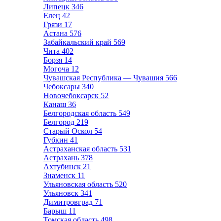
Липецк
346
Елец
42
Грязи
17
Астана
576
Забайкальский край
569
Чита
402
Борзя
14
Могоча
12
Чувашская Республика — Чувашия
566
Чебоксары
340
Новочебоксарск
52
Канаш
36
Белгородская область
549
Белгород
219
Старый Оскол
54
Губкин
41
Астраханская область
531
Астрахань
378
Ахтубинск
21
Знаменск
11
Ульяновская область
520
Ульяновск
341
Димитровград
71
Барыш
11
Томская область
498