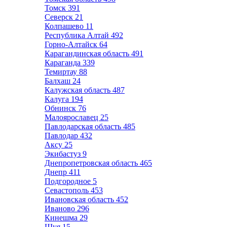
Томск
391
Северск
21
Колпашево
11
Республика Алтай
492
Горно-Алтайск
64
Карагандинская область
491
Караганда
339
Темиртау
88
Балхаш
24
Калужская область
487
Калуга
194
Обнинск
76
Малоярославец
25
Павлодарская область
485
Павлодар
432
Аксу
25
Экибастуз
9
Днепропетровская область
465
Днепр
411
Подгородное
5
Севастополь
453
Ивановская область
452
Иваново
296
Кинешма
29
Шуя
15