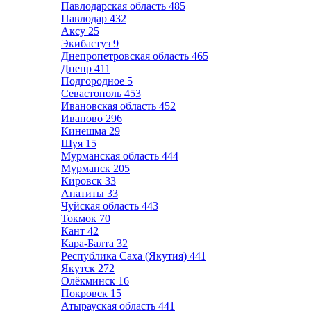
Павлодарская область
485
Павлодар
432
Аксу
25
Экибастуз
9
Днепропетровская область
465
Днепр
411
Подгородное
5
Севастополь
453
Ивановская область
452
Иваново
296
Кинешма
29
Шуя
15
Мурманская область
444
Мурманск
205
Кировск
33
Апатиты
33
Чуйская область
443
Токмок
70
Кант
42
Кара-Балта
32
Республика Саха (Якутия)
441
Якутск
272
Олёкминск
16
Покровск
15
Атырауская область
441