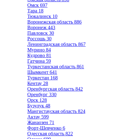
Омск
697
Тара
18
Тюкалинск
10
Воронежская область
886
Воронеж
443
Павловск
30
Россошь
30
Ленинградская область
867
Мурино
84
Кудрово
81
Гатчина
59
Туркестанская область
861
Шымкент
641
Туркестан
168
Кентау
28
Оренбургская область
842
Оренбург
330
Орск
128
Бузулук
48
Мангистауская область
824
Актау
599
Жанаозен
71
Форт-Шевченко
6
Одесская область
822