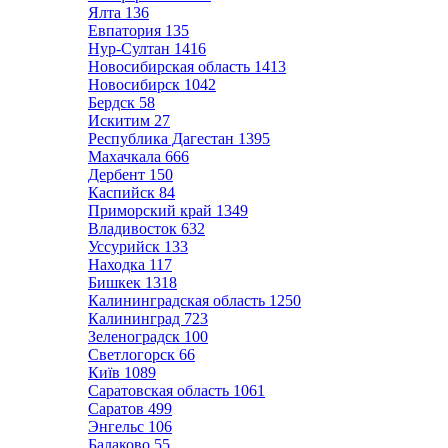
Ялта
136
Евпатория
135
Нур-Султан
1416
Новосибирская область
1413
Новосибирск
1042
Бердск
58
Искитим
27
Республика Дагестан
1395
Махачкала
666
Дербент
150
Каспийск
84
Приморский край
1349
Владивосток
632
Уссурийск
133
Находка
117
Бишкек
1318
Калининградская область
1250
Калининград
723
Зеленоградск
100
Светлогорск
66
Київ
1089
Саратовская область
1061
Саратов
499
Энгельс
106
Балаково
55