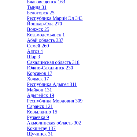
Благовещенск
163
Тында
31
Белогорск
25
Республика Марий Эл
343
Йошкар-Ола
270
Волжск
25
Козьмодемьянск
1
Абай область
337
Семей
269
Аягоз
4
Шар
3
Сахалинская область
318
Южно-Сахалинск
230
Корсаков
17
Холмск
17
Республика Адыгея
311
Майкоп
131
Адыгейск
19
Республика Мордовия
309
Саранск
121
Ковылкино
15
Рузаевка
9
Акмолинская область
302
Кокшетау
137
Щучинск
31