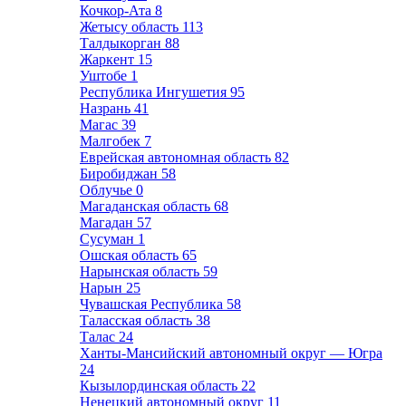
Кочкор-Ата
8
Жетысу область
113
Талдыкорган
88
Жаркент
15
Уштобе
1
Республика Ингушетия
95
Назрань
41
Магас
39
Малгобек
7
Еврейская автономная область
82
Биробиджан
58
Облучье
0
Магаданская область
68
Магадан
57
Сусуман
1
Ошская область
65
Нарынская область
59
Нарын
25
Чувашская Республика
58
Таласская область
38
Талас
24
Ханты-Мансийский автономный округ — Югра
24
Кызылординская область
22
Ненецкий автономный округ
11