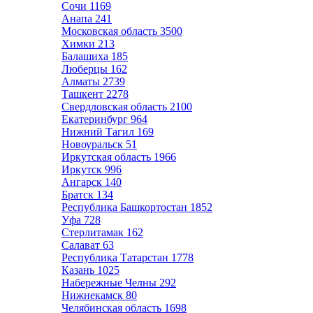
Сочи
1169
Анапа
241
Московская область
3500
Химки
213
Балашиха
185
Люберцы
162
Алматы
2739
Ташкент
2278
Свердловская область
2100
Екатеринбург
964
Нижний Тагил
169
Новоуральск
51
Иркутская область
1966
Иркутск
996
Ангарск
140
Братск
134
Республика Башкортостан
1852
Уфа
728
Стерлитамак
162
Салават
63
Республика Татарстан
1778
Казань
1025
Набережные Челны
292
Нижнекамск
80
Челябинская область
1698