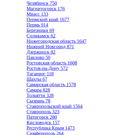
Челябинск
750
Магнитогорск
176
Миасс
133
Пермский край
1677
Пермь
914
Березники
69
Соликамск
62
Нижегородская область
1647
Нижний Новгород
871
Дзержинск
82
Павлово
50
Ростовская область
1608
Ростов-на-Дону
572
Таганрог
118
Шахты
67
Самарская область
1578
Самара
828
Тольятти
328
Сызрань
78
Ставропольский край
1564
Ставрополь
323
Пятигорск
280
Кисловодск
157
Республика Крым
1473
Симферополь
264