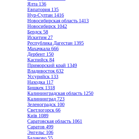
Ялта
136
Евпатория
135
Нур-Султан
1416
Новосибирская область
1413
Новосибирск
1042
Бердск
58
Искитим
27
Республика Дагестан
1395
Махачкала
666
Дербент
150
Каспийск
84
Приморский край
1349
Владивосток
632
Уссурийск
133
Находка
117
Бишкек
1318
Калининградская область
1250
Калининград
723
Зеленоградск
100
Светлогорск
66
Київ
1089
Саратовская область
1061
Саратов
499
Энгельс
106
Балаково
55