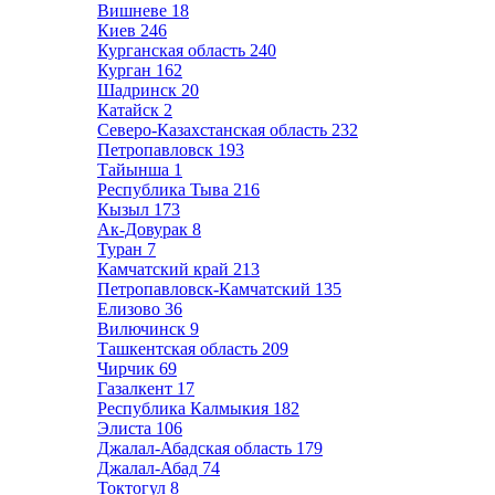
Вишневе
18
Киев
246
Курганская область
240
Курган
162
Шадринск
20
Катайск
2
Северо-Казахстанская область
232
Петропавловск
193
Тайынша
1
Республика Тыва
216
Кызыл
173
Ак-Довурак
8
Туран
7
Камчатский край
213
Петропавловск-Камчатский
135
Елизово
36
Вилючинск
9
Ташкентская область
209
Чирчик
69
Газалкент
17
Республика Калмыкия
182
Элиста
106
Джалал-Абадская область
179
Джалал-Абад
74
Токтогул
8