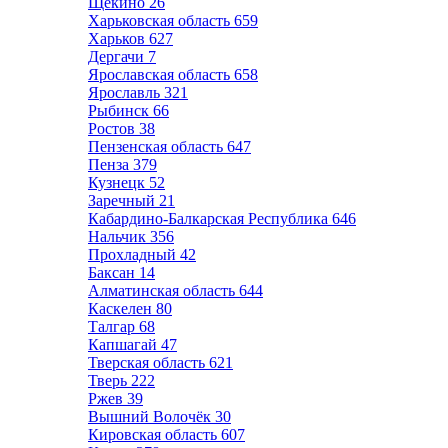
Щёкино
26
Харьковская область
659
Харьков
627
Дергачи
7
Ярославская область
658
Ярославль
321
Рыбинск
66
Ростов
38
Пензенская область
647
Пенза
379
Кузнецк
52
Заречный
21
Кабардино-Балкарская Республика
646
Нальчик
356
Прохладный
42
Баксан
14
Алматинская область
644
Каскелен
80
Талгар
68
Капшагай
47
Тверская область
621
Тверь
222
Ржев
39
Вышний Волочёк
30
Кировская область
607