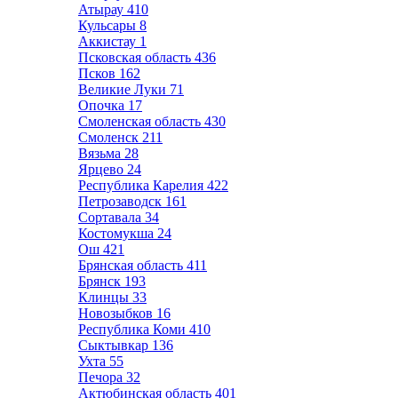
Атырау
410
Кульсары
8
Аккистау
1
Псковская область
436
Псков
162
Великие Луки
71
Опочка
17
Смоленская область
430
Смоленск
211
Вязьма
28
Ярцево
24
Республика Карелия
422
Петрозаводск
161
Сортавала
34
Костомукша
24
Ош
421
Брянская область
411
Брянск
193
Клинцы
33
Новозыбков
16
Республика Коми
410
Сыктывкар
136
Ухта
55
Печора
32
Актюбинская область
401