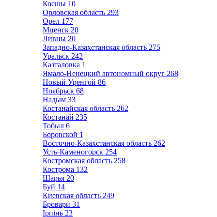
Косшы
10
Орловская область
293
Орел
177
Мценск
20
Ливны
20
Западно-Казахстанская область
275
Уральск
242
Казталовка
1
Ямало-Ненецкий автономный округ
268
Новый Уренгой
86
Ноябрьск
68
Надым
33
Костанайская область
262
Костанай
235
Тобыл
6
Боровской
1
Восточно-Казахстанская область
262
Усть-Каменогорск
254
Костромская область
258
Кострома
132
Шарья
20
Буй
14
Киевская область
249
Бровари
31
Ірпінь
23