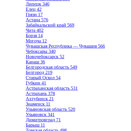
Липецк
346
Елец
42
Грязи
17
Астана
576
Забайкальский край
569
Чита
402
Борзя
14
Могоча
12
Чувашская Республика — Чувашия
566
Чебоксары
340
Новочебоксарск
52
Канаш
36
Белгородская область
549
Белгород
219
Старый Оскол
54
Губкин
41
Астраханская область
531
Астрахань
378
Ахтубинск
21
Знаменск
11
Ульяновская область
520
Ульяновск
341
Димитровград
71
Барыш
11
Томская область
498