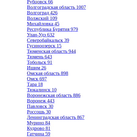
Рубцовск
66
Волгоградская область
1007
Волгоград
426
Волжский
109
Михайловка
45
Республика Бурятия
979
Улан-Удэ
632
Северобайкальск
39
Гусиноозерск
15
Тюменская область
944
Тюмень
643
Тобольск
91
Ишим
26
Омская область
898
Омск
697
Тара
18
Тюкалинск
10
Воронежская область
886
Воронеж
443
Павловск
30
Россошь
30
Ленинградская область
867
Мурино
84
Кудрово
81
Гатчина
59