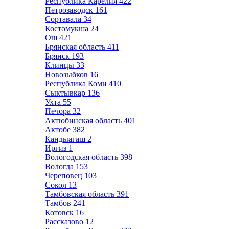
Республика Карелия
422
Петрозаводск
161
Сортавала
34
Костомукша
24
Ош
421
Брянская область
411
Брянск
193
Клинцы
33
Новозыбков
16
Республика Коми
410
Сыктывкар
136
Ухта
55
Печора
32
Актюбинская область
401
Актобе
382
Кандыагаш
2
Иргиз
1
Вологодская область
398
Вологда
153
Череповец
103
Сокол
13
Тамбовская область
391
Тамбов
241
Котовск
16
Рассказово
12