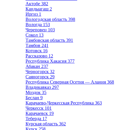
Актобе
382
Кандыагаш
2
Иргиз
1
Вологодская область
398
Вологда
153
Череповец
103
Сокол
13
Тамбовская область
391
Тамбов
241
Котовск
16
Рассказово
12
Республика Хакасия
377
Абакан
237
Черногорск
32
Саяногорск
29
Республика Северная Осетия — Алания
368
Владикавказ
297
Моздок
35
Беслан
9
Карачаево-Черкесская Республика
363
Черкесск
101
Карачаевск
19
Теберда
17
Курская область
362
Курск
258