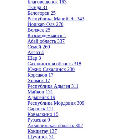
Благовещенск
163
Тында
31
Белогорск
25
Республика Марий Эл
343
Йошкар-Ола
270
Волжск
25
Козьмодемьянск
1
Абай область
337
Семей
269
Аягоз
4
Шар
3
Сахалинская область
318
Южно-Сахалинск
230
Корсаков
17
Холмск
17
Республика Адыгея
311
Майкоп
131
Адыгейск
19
Республика Мордовия
309
Саранск
121
Ковылкино
15
Рузаевка
9
Акмолинская область
302
Кокшетау
137
Щучинск
31