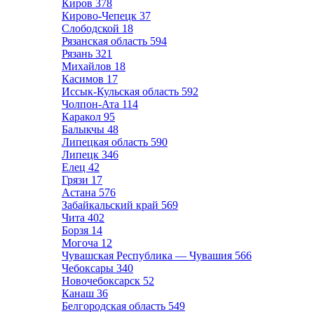
Киров
378
Кирово-Чепецк
37
Слободской
18
Рязанская область
594
Рязань
321
Михайлов
18
Касимов
17
Иссык-Кульская область
592
Чолпон-Ата
114
Каракол
95
Балыкчы
48
Липецкая область
590
Липецк
346
Елец
42
Грязи
17
Астана
576
Забайкальский край
569
Чита
402
Борзя
14
Могоча
12
Чувашская Республика — Чувашия
566
Чебоксары
340
Новочебоксарск
52
Канаш
36
Белгородская область
549