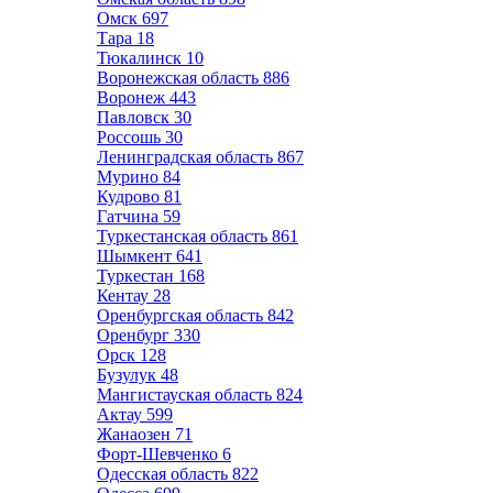
Омск
697
Тара
18
Тюкалинск
10
Воронежская область
886
Воронеж
443
Павловск
30
Россошь
30
Ленинградская область
867
Мурино
84
Кудрово
81
Гатчина
59
Туркестанская область
861
Шымкент
641
Туркестан
168
Кентау
28
Оренбургская область
842
Оренбург
330
Орск
128
Бузулук
48
Мангистауская область
824
Актау
599
Жанаозен
71
Форт-Шевченко
6
Одесская область
822