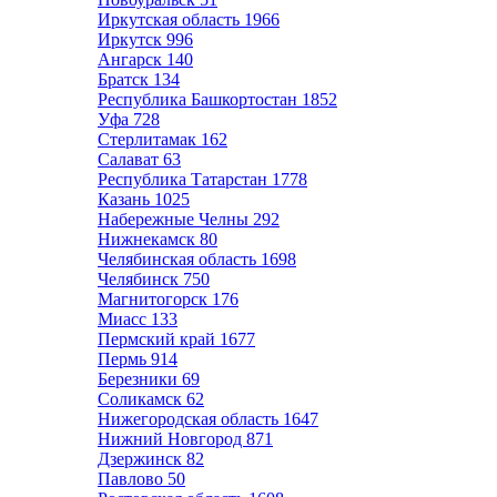
Иркутская область
1966
Иркутск
996
Ангарск
140
Братск
134
Республика Башкортостан
1852
Уфа
728
Стерлитамак
162
Салават
63
Республика Татарстан
1778
Казань
1025
Набережные Челны
292
Нижнекамск
80
Челябинская область
1698
Челябинск
750
Магнитогорск
176
Миасс
133
Пермский край
1677
Пермь
914
Березники
69
Соликамск
62
Нижегородская область
1647
Нижний Новгород
871
Дзержинск
82
Павлово
50