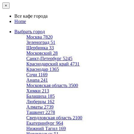
×
Все кафе города
Home
Выбрать город
Москва
7820
Зеленоград
51
Щербинка
33
Московский
28
Санкт-Петербург
5245
Краснодарский край
4731
Краснодар
1365
Сочи
1169
Анапа
241
Московская область
3500
Химки
213
Балашиха
185
Люберцы
162
Алматы
2739
Ташкент
2278
Свердловская область
2100
Екатеринбург
964
Нижний Тагил
169
Новоуральск
51