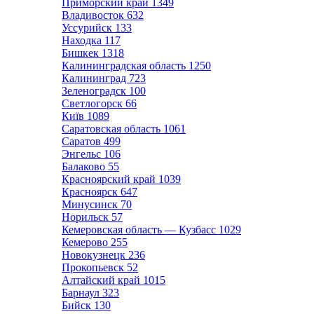
Приморский край
1349
Владивосток
632
Уссурийск
133
Находка
117
Бишкек
1318
Калининградская область
1250
Калининград
723
Зеленоградск
100
Светлогорск
66
Київ
1089
Саратовская область
1061
Саратов
499
Энгельс
106
Балаково
55
Красноярский край
1039
Красноярск
647
Минусинск
70
Норильск
57
Кемеровская область — Кузбасс
1029
Кемерово
255
Новокузнецк
236
Прокопьевск
52
Алтайский край
1015
Барнаул
323
Бийск
130