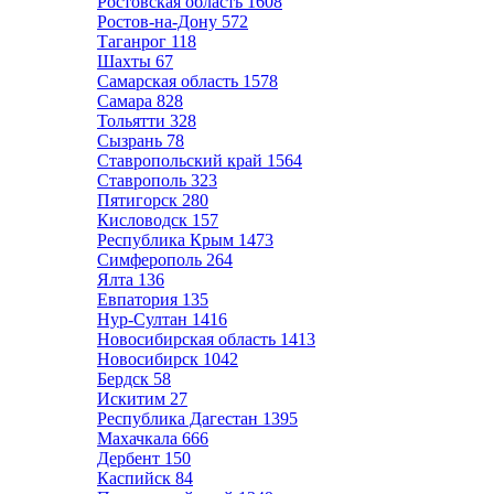
Ростовская область
1608
Ростов-на-Дону
572
Таганрог
118
Шахты
67
Самарская область
1578
Самара
828
Тольятти
328
Сызрань
78
Ставропольский край
1564
Ставрополь
323
Пятигорск
280
Кисловодск
157
Республика Крым
1473
Симферополь
264
Ялта
136
Евпатория
135
Нур-Султан
1416
Новосибирская область
1413
Новосибирск
1042
Бердск
58
Искитим
27
Республика Дагестан
1395
Махачкала
666
Дербент
150
Каспийск
84