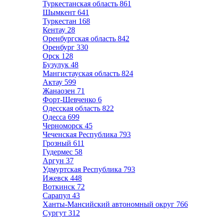
Туркестанская область
861
Шымкент
641
Туркестан
168
Кентау
28
Оренбургская область
842
Оренбург
330
Орск
128
Бузулук
48
Мангистауская область
824
Актау
599
Жанаозен
71
Форт-Шевченко
6
Одесская область
822
Одесса
699
Черноморск
45
Чеченская Республика
793
Грозный
611
Гудермес
58
Аргун
37
Удмуртская Республика
793
Ижевск
448
Воткинск
72
Сарапул
43
Ханты-Мансийский автономный округ
766
Сургут
312