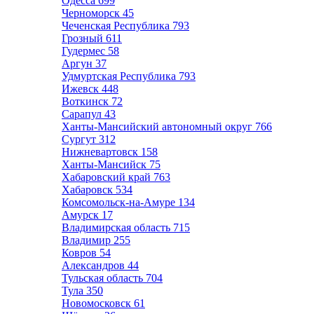
Одесса
699
Черноморск
45
Чеченская Республика
793
Грозный
611
Гудермес
58
Аргун
37
Удмуртская Республика
793
Ижевск
448
Воткинск
72
Сарапул
43
Ханты-Мансийский автономный округ
766
Сургут
312
Нижневартовск
158
Ханты-Мансийск
75
Хабаровский край
763
Хабаровск
534
Комсомольск-на-Амуре
134
Амурск
17
Владимирская область
715
Владимир
255
Ковров
54
Александров
44
Тульская область
704
Тула
350
Новомосковск
61