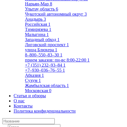
Нарьян-Мар
8
Улытау область
6
Чукотский автономный округ
3
Анадырь
3
Российская
1
Тимирязева
1
Малыгина
1
Западный обход
1
Лиговский проспект
1
улица Блюхера
1
8‒800‒550‒83‒30
1
прием заказов: пн-вс 8:00-22:00
1
+7 (351) 232‒93‒84
1
+7‒930‒036‒76‒55
1
Абхазия
1
Сухум
1
Жамбылская область
1
Московская
0
Статьи и обзоры
О нас
Контакты
Политика конфиденциальности