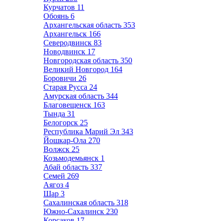
Курчатов
11
Обоянь
6
Архангельская область
353
Архангельск
166
Северодвинск
83
Новодвинск
17
Новгородская область
350
Великий Новгород
164
Боровичи
26
Старая Русса
24
Амурская область
344
Благовещенск
163
Тында
31
Белогорск
25
Республика Марий Эл
343
Йошкар-Ола
270
Волжск
25
Козьмодемьянск
1
Абай область
337
Семей
269
Аягоз
4
Шар
3
Сахалинская область
318
Южно-Сахалинск
230
Корсаков
17