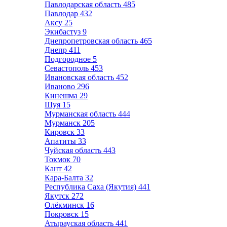
Павлодарская область
485
Павлодар
432
Аксу
25
Экибастуз
9
Днепропетровская область
465
Днепр
411
Подгородное
5
Севастополь
453
Ивановская область
452
Иваново
296
Кинешма
29
Шуя
15
Мурманская область
444
Мурманск
205
Кировск
33
Апатиты
33
Чуйская область
443
Токмок
70
Кант
42
Кара-Балта
32
Республика Саха (Якутия)
441
Якутск
272
Олёкминск
16
Покровск
15
Атырауская область
441