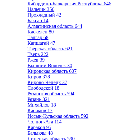
Кабардино-Балкарская Республика
646
Нальчик
356
Прохладный
42
Баксан
14
Алматинская область
644
Каскелен
80
Талгар
68
Капшагай
47
Тверская область
621
Тверь
222
Ржев
39
Вышний Волочёк
30
Кировская область
607
Киров
378
Кирово-Чепецк
37
Слободской
18
Рязанская область
594
Рязань
321
Михайлов
18
Касимов
17
Иссык-Кульская область
592
Чолпон-Ата
114
Каракол
95
Балыкчы
48
Липецкая область
590