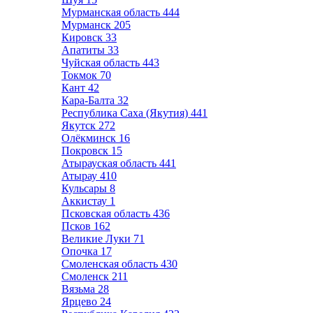
Мурманская область
444
Мурманск
205
Кировск
33
Апатиты
33
Чуйская область
443
Токмок
70
Кант
42
Кара-Балта
32
Республика Саха (Якутия)
441
Якутск
272
Олёкминск
16
Покровск
15
Атырауская область
441
Атырау
410
Кульсары
8
Аккистау
1
Псковская область
436
Псков
162
Великие Луки
71
Опочка
17
Смоленская область
430
Смоленск
211
Вязьма
28
Ярцево
24