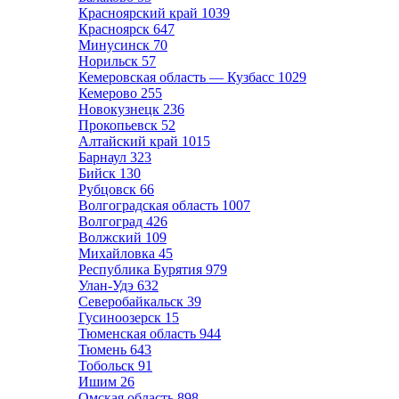
Красноярский край
1039
Красноярск
647
Минусинск
70
Норильск
57
Кемеровская область — Кузбасс
1029
Кемерово
255
Новокузнецк
236
Прокопьевск
52
Алтайский край
1015
Барнаул
323
Бийск
130
Рубцовск
66
Волгоградская область
1007
Волгоград
426
Волжский
109
Михайловка
45
Республика Бурятия
979
Улан-Удэ
632
Северобайкальск
39
Гусиноозерск
15
Тюменская область
944
Тюмень
643
Тобольск
91
Ишим
26
Омская область
898