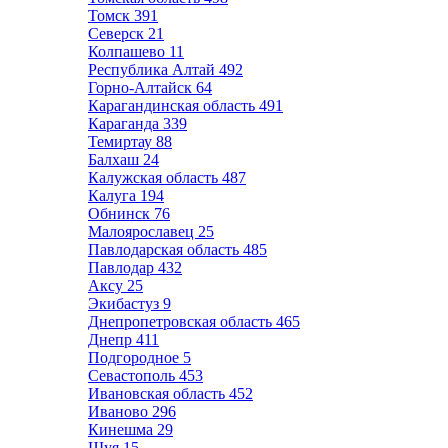
Томск
391
Северск
21
Колпашево
11
Республика Алтай
492
Горно-Алтайск
64
Карагандинская область
491
Караганда
339
Темиртау
88
Балхаш
24
Калужская область
487
Калуга
194
Обнинск
76
Малоярославец
25
Павлодарская область
485
Павлодар
432
Аксу
25
Экибастуз
9
Днепропетровская область
465
Днепр
411
Подгородное
5
Севастополь
453
Ивановская область
452
Иваново
296
Кинешма
29
Шуя
15