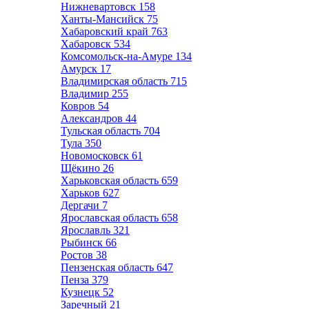
Нижневартовск
158
Ханты-Мансийск
75
Хабаровский край
763
Хабаровск
534
Комсомольск-на-Амуре
134
Амурск
17
Владимирская область
715
Владимир
255
Ковров
54
Александров
44
Тульская область
704
Тула
350
Новомосковск
61
Щёкино
26
Харьковская область
659
Харьков
627
Дергачи
7
Ярославская область
658
Ярославль
321
Рыбинск
66
Ростов
38
Пензенская область
647
Пенза
379
Кузнецк
52
Заречный
21