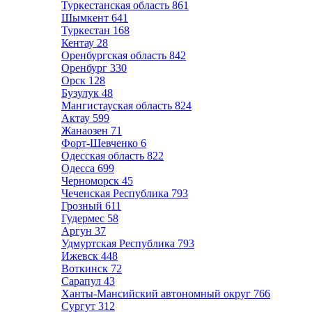
Туркестанская область
861
Шымкент
641
Туркестан
168
Кентау
28
Оренбургская область
842
Оренбург
330
Орск
128
Бузулук
48
Мангистауская область
824
Актау
599
Жанаозен
71
Форт-Шевченко
6
Одесская область
822
Одесса
699
Черноморск
45
Чеченская Республика
793
Грозный
611
Гудермес
58
Аргун
37
Удмуртская Республика
793
Ижевск
448
Воткинск
72
Сарапул
43
Ханты-Мансийский автономный округ
766
Сургут
312