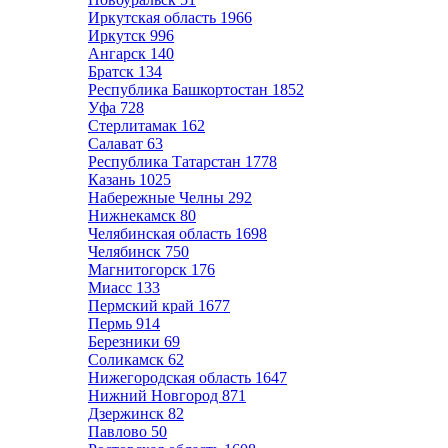
Иркутская область
1966
Иркутск
996
Ангарск
140
Братск
134
Республика Башкортостан
1852
Уфа
728
Стерлитамак
162
Салават
63
Республика Татарстан
1778
Казань
1025
Набережные Челны
292
Нижнекамск
80
Челябинская область
1698
Челябинск
750
Магнитогорск
176
Миасс
133
Пермский край
1677
Пермь
914
Березники
69
Соликамск
62
Нижегородская область
1647
Нижний Новгород
871
Дзержинск
82
Павлово
50