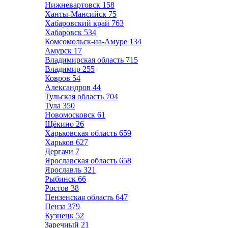
Нижневартовск
158
Ханты-Мансийск
75
Хабаровский край
763
Хабаровск
534
Комсомольск-на-Амуре
134
Амурск
17
Владимирская область
715
Владимир
255
Ковров
54
Александров
44
Тульская область
704
Тула
350
Новомосковск
61
Щёкино
26
Харьковская область
659
Харьков
627
Дергачи
7
Ярославская область
658
Ярославль
321
Рыбинск
66
Ростов
38
Пензенская область
647
Пенза
379
Кузнецк
52
Заречный
21