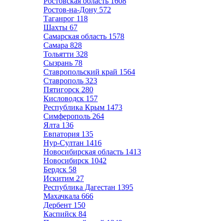
Ростовская область
1608
Ростов-на-Дону
572
Таганрог
118
Шахты
67
Самарская область
1578
Самара
828
Тольятти
328
Сызрань
78
Ставропольский край
1564
Ставрополь
323
Пятигорск
280
Кисловодск
157
Республика Крым
1473
Симферополь
264
Ялта
136
Евпатория
135
Нур-Султан
1416
Новосибирская область
1413
Новосибирск
1042
Бердск
58
Искитим
27
Республика Дагестан
1395
Махачкала
666
Дербент
150
Каспийск
84