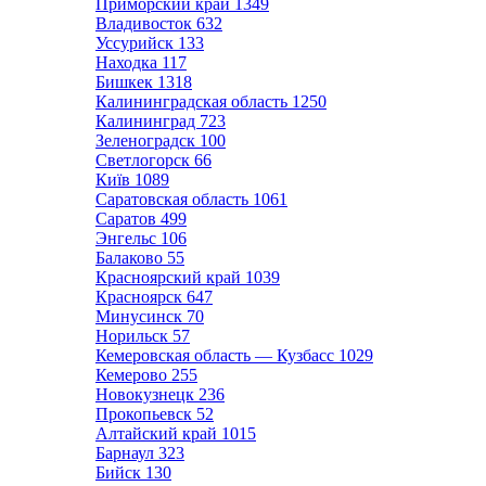
Приморский край
1349
Владивосток
632
Уссурийск
133
Находка
117
Бишкек
1318
Калининградская область
1250
Калининград
723
Зеленоградск
100
Светлогорск
66
Київ
1089
Саратовская область
1061
Саратов
499
Энгельс
106
Балаково
55
Красноярский край
1039
Красноярск
647
Минусинск
70
Норильск
57
Кемеровская область — Кузбасс
1029
Кемерово
255
Новокузнецк
236
Прокопьевск
52
Алтайский край
1015
Барнаул
323
Бийск
130