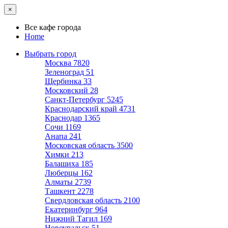
×
Все кафе города
Home
Выбрать город
Москва
7820
Зеленоград
51
Щербинка
33
Московский
28
Санкт-Петербург
5245
Краснодарский край
4731
Краснодар
1365
Сочи
1169
Анапа
241
Московская область
3500
Химки
213
Балашиха
185
Люберцы
162
Алматы
2739
Ташкент
2278
Свердловская область
2100
Екатеринбург
964
Нижний Тагил
169
Новоуральск
51