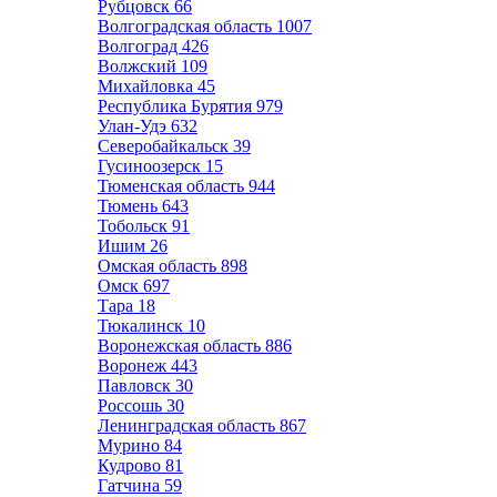
Рубцовск
66
Волгоградская область
1007
Волгоград
426
Волжский
109
Михайловка
45
Республика Бурятия
979
Улан-Удэ
632
Северобайкальск
39
Гусиноозерск
15
Тюменская область
944
Тюмень
643
Тобольск
91
Ишим
26
Омская область
898
Омск
697
Тара
18
Тюкалинск
10
Воронежская область
886
Воронеж
443
Павловск
30
Россошь
30
Ленинградская область
867
Мурино
84
Кудрово
81
Гатчина
59