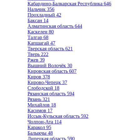
Кабардино-Балкарская Республика
646
Нальчик
356
Прохладный
42
Баксан
14
Алматинская область
644
Каскелен
80
Талгар
68
Капшагай
47
Тверская область
621
Тверь
222
Ржев
39
Вышний Волочёк
30
Кировская область
607
Киров
378
Кирово-Чепецк
37
Слободской
18
Рязанская область
594
Рязань
321
Михайлов
18
Касимов
17
Иссык-Кульская область
592
Чолпон-Ата
114
Каракол
95
Балыкчы
48
Липецкая область
590