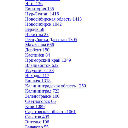
Ялта
136
Евпатория
135
Нур-Султан
1416
Новосибирская область
1413
Новосибирск
1042
Бердск
58
Искитим
27
Республика Дагестан
1395
Махачкала
666
Дербент
150
Каспийск
84
Приморский край
1349
Владивосток
632
Уссурийск
133
Находка
117
Бишкек
1318
Калининградская область
1250
Калининград
723
Зеленоградск
100
Светлогорск
66
Київ
1089
Саратовская область
1061
Саратов
499
Энгельс
106
Балаково
55