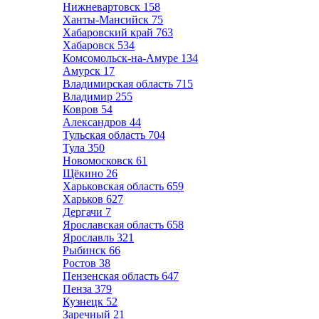
Нижневартовск
158
Ханты-Мансийск
75
Хабаровский край
763
Хабаровск
534
Комсомольск-на-Амуре
134
Амурск
17
Владимирская область
715
Владимир
255
Ковров
54
Александров
44
Тульская область
704
Тула
350
Новомосковск
61
Щёкино
26
Харьковская область
659
Харьков
627
Дергачи
7
Ярославская область
658
Ярославль
321
Рыбинск
66
Ростов
38
Пензенская область
647
Пенза
379
Кузнецк
52
Заречный
21