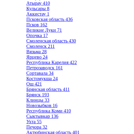
Атырау
410
Кульсары
8
Аккистау
1
Псковская область
436
Псков
162
Великие Луки
71
Опочка
17
Смоленская область
430
Смоленск
211
Вязьма
28
Ярцево
24
Республика Карелия
422
Петрозаводск
161
Сортавала
34
Костомукша
24
Ош
421
Брянская область
411
Брянск
193
Клинцы
33
Новозыбков
16
Республика Коми
410
Сыктывкар
136
Ухта
55
Печора
32
Актюбинская область
401