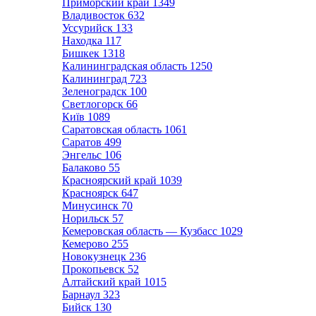
Приморский край
1349
Владивосток
632
Уссурийск
133
Находка
117
Бишкек
1318
Калининградская область
1250
Калининград
723
Зеленоградск
100
Светлогорск
66
Київ
1089
Саратовская область
1061
Саратов
499
Энгельс
106
Балаково
55
Красноярский край
1039
Красноярск
647
Минусинск
70
Норильск
57
Кемеровская область — Кузбасс
1029
Кемерово
255
Новокузнецк
236
Прокопьевск
52
Алтайский край
1015
Барнаул
323
Бийск
130