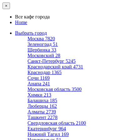
×
Все кафе города
Home
Выбрать город
Москва
7820
Зеленоград
51
Щербинка
33
Московский
28
Санкт-Петербург
5245
Краснодарский край
4731
Краснодар
1365
Сочи
1169
Анапа
241
Московская область
3500
Химки
213
Балашиха
185
Люберцы
162
Алматы
2739
Ташкент
2278
Свердловская область
2100
Екатеринбург
964
Нижний Тагил
169
Новоуральск
51