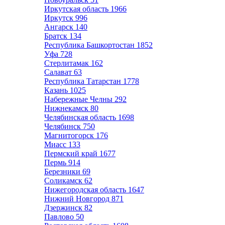
Иркутская область
1966
Иркутск
996
Ангарск
140
Братск
134
Республика Башкортостан
1852
Уфа
728
Стерлитамак
162
Салават
63
Республика Татарстан
1778
Казань
1025
Набережные Челны
292
Нижнекамск
80
Челябинская область
1698
Челябинск
750
Магнитогорск
176
Миасс
133
Пермский край
1677
Пермь
914
Березники
69
Соликамск
62
Нижегородская область
1647
Нижний Новгород
871
Дзержинск
82
Павлово
50