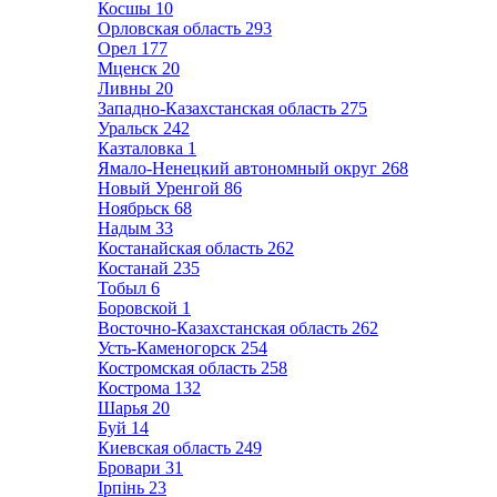
Косшы
10
Орловская область
293
Орел
177
Мценск
20
Ливны
20
Западно-Казахстанская область
275
Уральск
242
Казталовка
1
Ямало-Ненецкий автономный округ
268
Новый Уренгой
86
Ноябрьск
68
Надым
33
Костанайская область
262
Костанай
235
Тобыл
6
Боровской
1
Восточно-Казахстанская область
262
Усть-Каменогорск
254
Костромская область
258
Кострома
132
Шарья
20
Буй
14
Киевская область
249
Бровари
31
Ірпінь
23