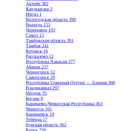
Актобе
382
Кандыагаш
2
Иргиз
1
Вологодская область
398
Вологда
153
Череповец
103
Сокол
13
Тамбовская область
391
Тамбов
241
Котовск
16
Рассказово
12
Республика Хакасия
377
Абакан
237
Черногорск
32
Саяногорск
29
Республика Северная Осетия — Алания
368
Владикавказ
297
Моздок
35
Беслан
9
Карачаево-Черкесская Республика
363
Черкесск
101
Карачаевск
19
Теберда
17
Курская область
362
Курск
258