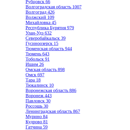
Рубцовск
66
Волгоградская область
1007
Волгоград
426
Волжский
109
Михайловка
45
Республика Бурятия
979
Улан-Удэ
632
Северобайкальск
39
Гусиноозерск
15
Тюменская область
944
Тюмень
643
Тобольск
91
Ишим
26
Омская область
898
Омск
697
Тара
18
Тюкалинск
10
Воронежская область
886
Воронеж
443
Павловск
30
Россошь
30
Ленинградская область
867
Мурино
84
Кудрово
81
Гатчина
59