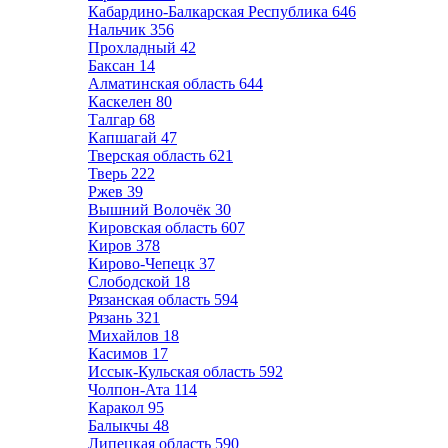
Кабардино-Балкарская Республика
646
Нальчик
356
Прохладный
42
Баксан
14
Алматинская область
644
Каскелен
80
Талгар
68
Капшагай
47
Тверская область
621
Тверь
222
Ржев
39
Вышний Волочёк
30
Кировская область
607
Киров
378
Кирово-Чепецк
37
Слободской
18
Рязанская область
594
Рязань
321
Михайлов
18
Касимов
17
Иссык-Кульская область
592
Чолпон-Ата
114
Каракол
95
Балыкчы
48
Липецкая область
590