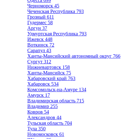
Одесса
699
Черноморск
45
Чеченская Республика
793
Грозный
611
Гудермес
58
Аргун
37
Удмуртская Республика
793
Ижевск
448
Воткинск
72
Сарапул
43
Ханты-Мансийский автономный округ
766
Сургут
312
Нижневартовск
158
Ханты-Мансийск
75
Хабаровский край
763
Хабаровск
534
Комсомольск-на-Амуре
134
Амурск
17
Владимирская область
715
Владимир
255
Ковров
54
Александров
44
Тульская область
704
Тула
350
Новомосковск
61