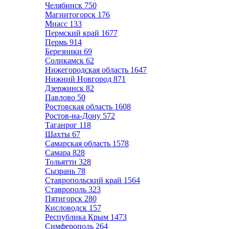
Челябинск
750
Магнитогорск
176
Миасс
133
Пермский край
1677
Пермь
914
Березники
69
Соликамск
62
Нижегородская область
1647
Нижний Новгород
871
Дзержинск
82
Павлово
50
Ростовская область
1608
Ростов-на-Дону
572
Таганрог
118
Шахты
67
Самарская область
1578
Самара
828
Тольятти
328
Сызрань
78
Ставропольский край
1564
Ставрополь
323
Пятигорск
280
Кисловодск
157
Республика Крым
1473
Симферополь
264