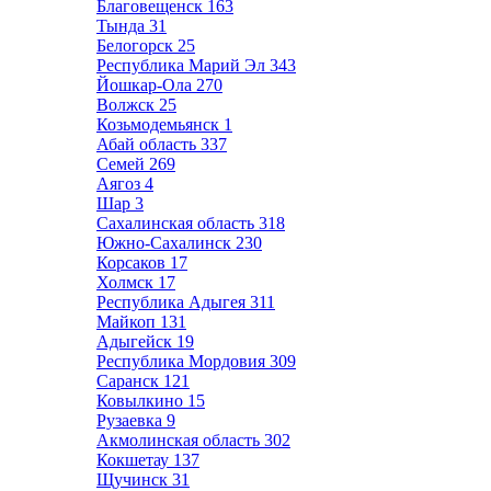
Благовещенск
163
Тында
31
Белогорск
25
Республика Марий Эл
343
Йошкар-Ола
270
Волжск
25
Козьмодемьянск
1
Абай область
337
Семей
269
Аягоз
4
Шар
3
Сахалинская область
318
Южно-Сахалинск
230
Корсаков
17
Холмск
17
Республика Адыгея
311
Майкоп
131
Адыгейск
19
Республика Мордовия
309
Саранск
121
Ковылкино
15
Рузаевка
9
Акмолинская область
302
Кокшетау
137
Щучинск
31