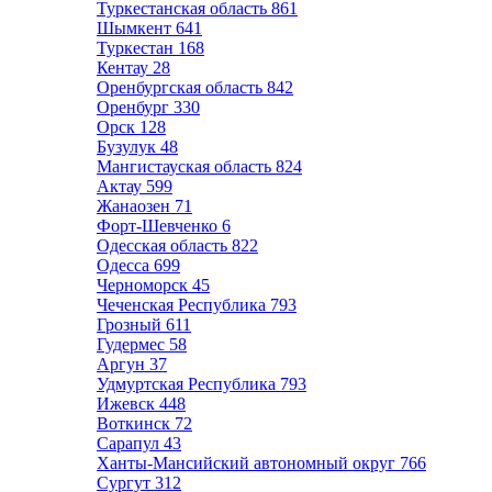
Туркестанская область
861
Шымкент
641
Туркестан
168
Кентау
28
Оренбургская область
842
Оренбург
330
Орск
128
Бузулук
48
Мангистауская область
824
Актау
599
Жанаозен
71
Форт-Шевченко
6
Одесская область
822
Одесса
699
Черноморск
45
Чеченская Республика
793
Грозный
611
Гудермес
58
Аргун
37
Удмуртская Республика
793
Ижевск
448
Воткинск
72
Сарапул
43
Ханты-Мансийский автономный округ
766
Сургут
312