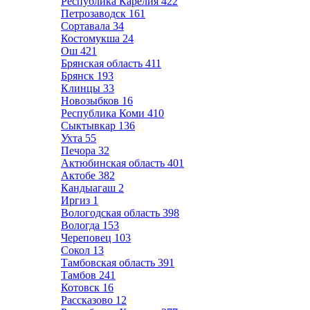
Республика Карелия
422
Петрозаводск
161
Сортавала
34
Костомукша
24
Ош
421
Брянская область
411
Брянск
193
Клинцы
33
Новозыбков
16
Республика Коми
410
Сыктывкар
136
Ухта
55
Печора
32
Актюбинская область
401
Актобе
382
Кандыагаш
2
Иргиз
1
Вологодская область
398
Вологда
153
Череповец
103
Сокол
13
Тамбовская область
391
Тамбов
241
Котовск
16
Рассказово
12