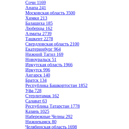
Сочи
1169
Анапа
241
Московская область
3500
Химки
213
Балашиха
185
Люберцы
162
Алматы
2739
Ташкент
2278
Свердловская область
2100
Екатеринбург
964
Нижний Тагил
169
Новоуральск
51
Иркутская область
1966
Иркутск
996
Ангарск
140
Братск
134
Республика Башкортостан
1852
Уфа
728
Стерлитамак
162
Салават
63
Республика Татарстан
1778
Казань
1025
Набережные Челны
292
Нижнекамск
80
Челябинская область
1698