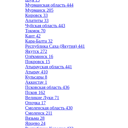
Мурманская область
444
Мурманск
205
Кировск
33
Апатиты
33
Чуйская область
443
Токмок
70
Кант
42
Кара-Балта
32
Республика Саха (Якутия)
441
Якутск
272
Олёкминск
16
Покровск
15
Атырауская область
441
Атырау
410
Кульсары
8
Аккистау
1
Псковская область
436
Псков
162
Великие Луки
71
Опочка
17
Смоленская область
430
Смоленск
211
Вязьма
28
Ярцево
24