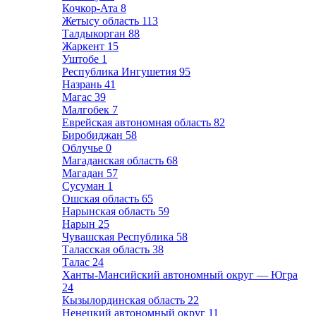
Кочкор-Ата
8
Жетысу область
113
Талдыкорган
88
Жаркент
15
Уштобе
1
Республика Ингушетия
95
Назрань
41
Магас
39
Малгобек
7
Еврейская автономная область
82
Биробиджан
58
Облучье
0
Магаданская область
68
Магадан
57
Сусуман
1
Ошская область
65
Нарынская область
59
Нарын
25
Чувашская Республика
58
Таласская область
38
Талас
24
Ханты-Мансийский автономный округ — Югра
24
Кызылординская область
22
Ненецкий автономный округ
11