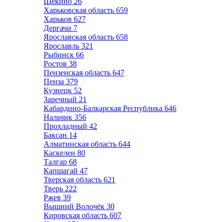
Щёкино
26
Харьковская область
659
Харьков
627
Дергачи
7
Ярославская область
658
Ярославль
321
Рыбинск
66
Ростов
38
Пензенская область
647
Пенза
379
Кузнецк
52
Заречный
21
Кабардино-Балкарская Республика
646
Нальчик
356
Прохладный
42
Баксан
14
Алматинская область
644
Каскелен
80
Талгар
68
Капшагай
47
Тверская область
621
Тверь
222
Ржев
39
Вышний Волочёк
30
Кировская область
607