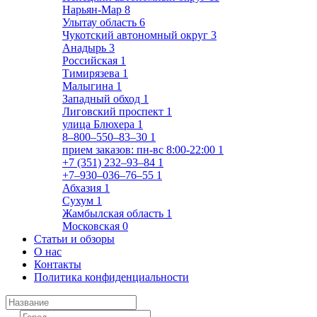
Нарьян-Мар
8
Улытау область
6
Чукотский автономный округ
3
Анадырь
3
Российская
1
Тимирязева
1
Малыгина
1
Западный обход
1
Лиговский проспект
1
улица Блюхера
1
8‒800‒550‒83‒30
1
прием заказов: пн-вс 8:00-22:00
1
+7 (351) 232‒93‒84
1
+7‒930‒036‒76‒55
1
Абхазия
1
Сухум
1
Жамбылская область
1
Московская
0
Статьи и обзоры
О нас
Контакты
Политика конфиденциальности