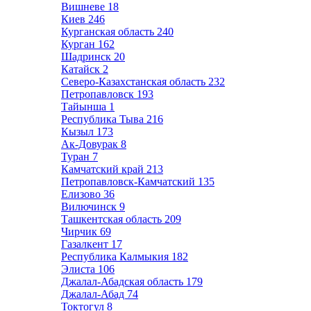
Вишневе
18
Киев
246
Курганская область
240
Курган
162
Шадринск
20
Катайск
2
Северо-Казахстанская область
232
Петропавловск
193
Тайынша
1
Республика Тыва
216
Кызыл
173
Ак-Довурак
8
Туран
7
Камчатский край
213
Петропавловск-Камчатский
135
Елизово
36
Вилючинск
9
Ташкентская область
209
Чирчик
69
Газалкент
17
Республика Калмыкия
182
Элиста
106
Джалал-Абадская область
179
Джалал-Абад
74
Токтогул
8