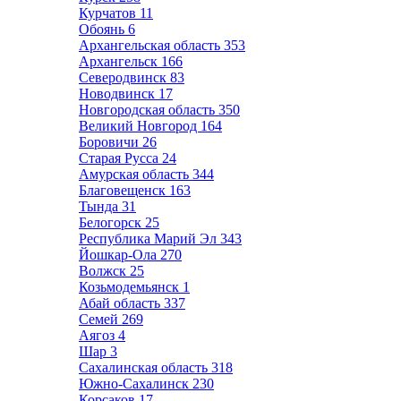
Курчатов
11
Обоянь
6
Архангельская область
353
Архангельск
166
Северодвинск
83
Новодвинск
17
Новгородская область
350
Великий Новгород
164
Боровичи
26
Старая Русса
24
Амурская область
344
Благовещенск
163
Тында
31
Белогорск
25
Республика Марий Эл
343
Йошкар-Ола
270
Волжск
25
Козьмодемьянск
1
Абай область
337
Семей
269
Аягоз
4
Шар
3
Сахалинская область
318
Южно-Сахалинск
230
Корсаков
17