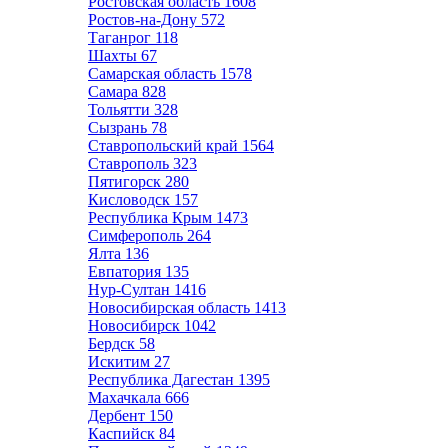
Ростовская область
1608
Ростов-на-Дону
572
Таганрог
118
Шахты
67
Самарская область
1578
Самара
828
Тольятти
328
Сызрань
78
Ставропольский край
1564
Ставрополь
323
Пятигорск
280
Кисловодск
157
Республика Крым
1473
Симферополь
264
Ялта
136
Евпатория
135
Нур-Султан
1416
Новосибирская область
1413
Новосибирск
1042
Бердск
58
Искитим
27
Республика Дагестан
1395
Махачкала
666
Дербент
150
Каспийск
84