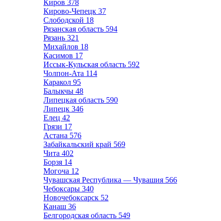
Киров
378
Кирово-Чепецк
37
Слободской
18
Рязанская область
594
Рязань
321
Михайлов
18
Касимов
17
Иссык-Кульская область
592
Чолпон-Ата
114
Каракол
95
Балыкчы
48
Липецкая область
590
Липецк
346
Елец
42
Грязи
17
Астана
576
Забайкальский край
569
Чита
402
Борзя
14
Могоча
12
Чувашская Республика — Чувашия
566
Чебоксары
340
Новочебоксарск
52
Канаш
36
Белгородская область
549