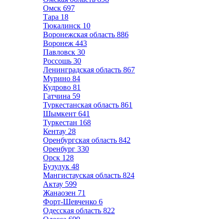
Омск
697
Тара
18
Тюкалинск
10
Воронежская область
886
Воронеж
443
Павловск
30
Россошь
30
Ленинградская область
867
Мурино
84
Кудрово
81
Гатчина
59
Туркестанская область
861
Шымкент
641
Туркестан
168
Кентау
28
Оренбургская область
842
Оренбург
330
Орск
128
Бузулук
48
Мангистауская область
824
Актау
599
Жанаозен
71
Форт-Шевченко
6
Одесская область
822