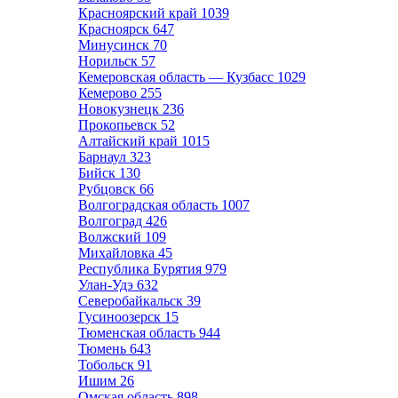
Красноярский край
1039
Красноярск
647
Минусинск
70
Норильск
57
Кемеровская область — Кузбасс
1029
Кемерово
255
Новокузнецк
236
Прокопьевск
52
Алтайский край
1015
Барнаул
323
Бийск
130
Рубцовск
66
Волгоградская область
1007
Волгоград
426
Волжский
109
Михайловка
45
Республика Бурятия
979
Улан-Удэ
632
Северобайкальск
39
Гусиноозерск
15
Тюменская область
944
Тюмень
643
Тобольск
91
Ишим
26
Омская область
898