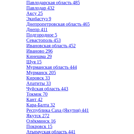
Павлодарская область
485
Павлодар
432
Аксу
25
Экибастуз
9
Днепропетровская область
465
Днепр
411
Подгородное
5
Севастополь
453
Ивановская область
452
Иваново
296
Кинешма
29
Шуя
15
Мурманская область
444
Мурманск
205
Кировск
33
Апатиты
33
Чуйская область
443
Токмок
70
Кант
42
Кара-Балта
32
Республика Саха (Якутия)
441
Якутск
272
Олёкминск
16
Покровск
15
Атырауская область
441