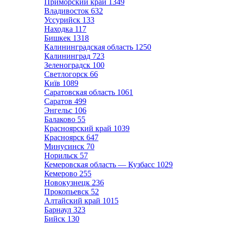
Приморский край
1349
Владивосток
632
Уссурийск
133
Находка
117
Бишкек
1318
Калининградская область
1250
Калининград
723
Зеленоградск
100
Светлогорск
66
Київ
1089
Саратовская область
1061
Саратов
499
Энгельс
106
Балаково
55
Красноярский край
1039
Красноярск
647
Минусинск
70
Норильск
57
Кемеровская область — Кузбасс
1029
Кемерово
255
Новокузнецк
236
Прокопьевск
52
Алтайский край
1015
Барнаул
323
Бийск
130