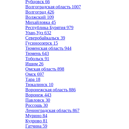
Рубцовск
66
Волгоградская область
1007
Волгоград
426
Волжский
109
Михайловка
45
Республика Бурятия
979
Улан-Удэ
632
Северобайкальск
39
Гусиноозерск
15
Тюменская область
944
Тюмень
643
Тобольск
91
Ишим
26
Омская область
898
Омск
697
Тара
18
Тюкалинск
10
Воронежская область
886
Воронеж
443
Павловск
30
Россошь
30
Ленинградская область
867
Мурино
84
Кудрово
81
Гатчина
59