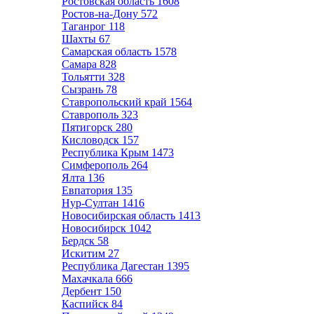
Ростовская область
1608
Ростов-на-Дону
572
Таганрог
118
Шахты
67
Самарская область
1578
Самара
828
Тольятти
328
Сызрань
78
Ставропольский край
1564
Ставрополь
323
Пятигорск
280
Кисловодск
157
Республика Крым
1473
Симферополь
264
Ялта
136
Евпатория
135
Нур-Султан
1416
Новосибирская область
1413
Новосибирск
1042
Бердск
58
Искитим
27
Республика Дагестан
1395
Махачкала
666
Дербент
150
Каспийск
84