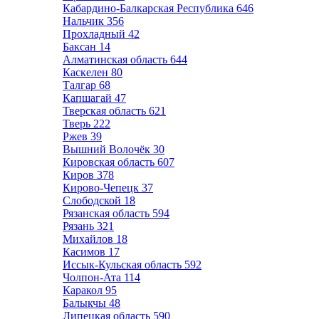
Кабардино-Балкарская Республика
646
Нальчик
356
Прохладный
42
Баксан
14
Алматинская область
644
Каскелен
80
Талгар
68
Капшагай
47
Тверская область
621
Тверь
222
Ржев
39
Вышний Волочёк
30
Кировская область
607
Киров
378
Кирово-Чепецк
37
Слободской
18
Рязанская область
594
Рязань
321
Михайлов
18
Касимов
17
Иссык-Кульская область
592
Чолпон-Ата
114
Каракол
95
Балыкчы
48
Липецкая область
590