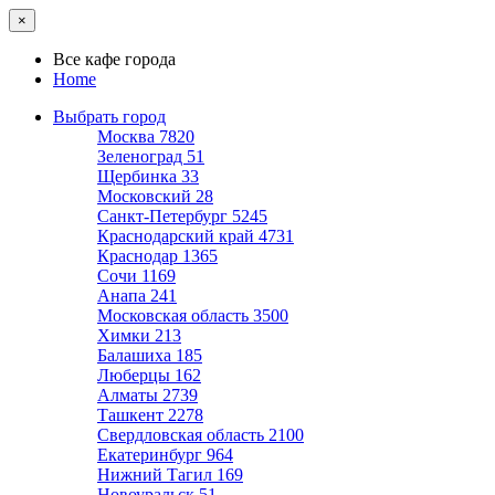
×
Все кафе города
Home
Выбрать город
Москва
7820
Зеленоград
51
Щербинка
33
Московский
28
Санкт-Петербург
5245
Краснодарский край
4731
Краснодар
1365
Сочи
1169
Анапа
241
Московская область
3500
Химки
213
Балашиха
185
Люберцы
162
Алматы
2739
Ташкент
2278
Свердловская область
2100
Екатеринбург
964
Нижний Тагил
169
Новоуральск
51