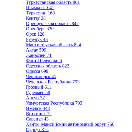
Туркестанская область
861
Шымкент
641
Туркестан
168
Кентау
28
Оренбургская область
842
Оренбург
330
Орск
128
Бузулук
48
Мангистауская область
824
Актау
599
Жанаозен
71
Форт-Шевченко
6
Одесская область
822
Одесса
699
Черноморск
45
Чеченская Республика
793
Грозный
611
Гудермес
58
Аргун
37
Удмуртская Республика
793
Ижевск
448
Воткинск
72
Сарапул
43
Ханты-Мансийский автономный округ
766
Сургут
312