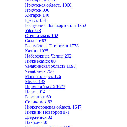
Иркутская область
1966
Иркутск
996
Ангарск
140
Братск
134
Республика Башкортостан
1852
Уфа
728
Стерлитамак
162
Салават
63
Республика Татарстан
1778
Казань
1025
Набережные Челны
292
Нижнекамск
80
Челябинская область
1698
Челябинск
750
Магнитогорск
176
Миасс
133
Пермский край
1677
Пермь
914
Березники
69
Соликамск
62
Нижегородская область
1647
Нижний Новгород
871
Дзержинск
82
Павлово
50