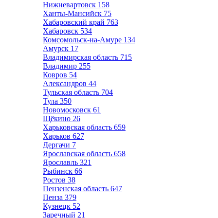
Нижневартовск
158
Ханты-Мансийск
75
Хабаровский край
763
Хабаровск
534
Комсомольск-на-Амуре
134
Амурск
17
Владимирская область
715
Владимир
255
Ковров
54
Александров
44
Тульская область
704
Тула
350
Новомосковск
61
Щёкино
26
Харьковская область
659
Харьков
627
Дергачи
7
Ярославская область
658
Ярославль
321
Рыбинск
66
Ростов
38
Пензенская область
647
Пенза
379
Кузнецк
52
Заречный
21