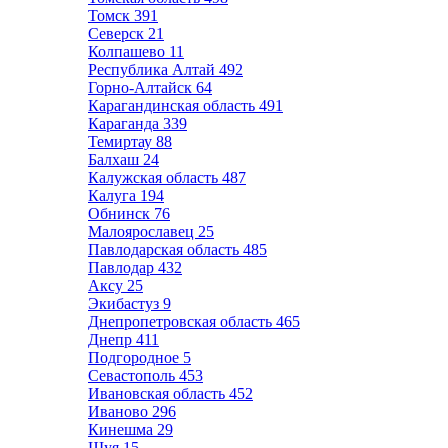
Томск
391
Северск
21
Колпашево
11
Республика Алтай
492
Горно-Алтайск
64
Карагандинская область
491
Караганда
339
Темиртау
88
Балхаш
24
Калужская область
487
Калуга
194
Обнинск
76
Малоярославец
25
Павлодарская область
485
Павлодар
432
Аксу
25
Экибастуз
9
Днепропетровская область
465
Днепр
411
Подгородное
5
Севастополь
453
Ивановская область
452
Иваново
296
Кинешма
29
Шуя
15