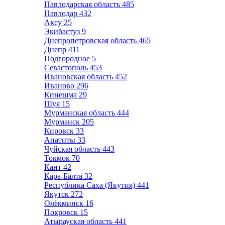
Павлодарская область
485
Павлодар
432
Аксу
25
Экибастуз
9
Днепропетровская область
465
Днепр
411
Подгородное
5
Севастополь
453
Ивановская область
452
Иваново
296
Кинешма
29
Шуя
15
Мурманская область
444
Мурманск
205
Кировск
33
Апатиты
33
Чуйская область
443
Токмок
70
Кант
42
Кара-Балта
32
Республика Саха (Якутия)
441
Якутск
272
Олёкминск
16
Покровск
15
Атырауская область
441