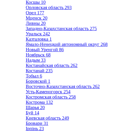
Косшы
10
Орловская область
293
Орел
177
Мценск
20
Ливны
20
Западно-Казахстанская область
275
Уральск
242
Казталовка
1
Ямало-Ненецкий автономный округ
268
Новый Уренгой
86
Ноябрьск
68
Надым
33
Костанайская область
262
Костанай
235
Тобыл
6
Боровской
1
Восточно-Казахстанская область
262
Усть-Каменогорск
254
Костромская область
258
Кострома
132
Шарья
20
Буй
14
Киевская область
249
Бровари
31
Ірпінь
23