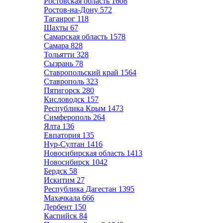
Ростовская область
1608
Ростов-на-Дону
572
Таганрог
118
Шахты
67
Самарская область
1578
Самара
828
Тольятти
328
Сызрань
78
Ставропольский край
1564
Ставрополь
323
Пятигорск
280
Кисловодск
157
Республика Крым
1473
Симферополь
264
Ялта
136
Евпатория
135
Нур-Султан
1416
Новосибирская область
1413
Новосибирск
1042
Бердск
58
Искитим
27
Республика Дагестан
1395
Махачкала
666
Дербент
150
Каспийск
84