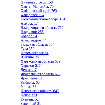
Нижневартовск
158
Ханты-Мансийск
75
Хабаровский край
763
Хабаровск
534
Комсомольск-на-Амуре
134
Амурск
17
Владимирская область
715
Владимир
255
Ковров
54
Александров
44
Тульская область
704
Тула
350
Новомосковск
61
Щёкино
26
Харьковская область
659
Харьков
627
Дергачи
7
Ярославская область
658
Ярославль
321
Рыбинск
66
Ростов
38
Пензенская область
647
Пенза
379
Кузнецк
52
Заречный
21