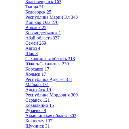
Благовещенск
163
Тында
31
Белогорск
25
Республика Марий Эл
343
Йошкар-Ола
270
Волжск
25
Козьмодемьянск
1
Абай область
337
Семей
269
Аягоз
4
Шар
3
Сахалинская область
318
Южно-Сахалинск
230
Корсаков
17
Холмск
17
Республика Адыгея
311
Майкоп
131
Адыгейск
19
Республика Мордовия
309
Саранск
121
Ковылкино
15
Рузаевка
9
Акмолинская область
302
Кокшетау
137
Щучинск
31