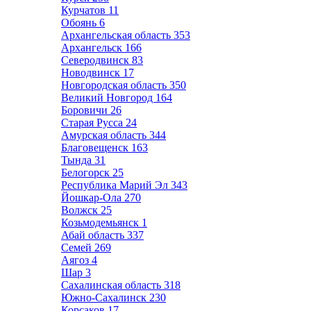
Курчатов
11
Обоянь
6
Архангельская область
353
Архангельск
166
Северодвинск
83
Новодвинск
17
Новгородская область
350
Великий Новгород
164
Боровичи
26
Старая Русса
24
Амурская область
344
Благовещенск
163
Тында
31
Белогорск
25
Республика Марий Эл
343
Йошкар-Ола
270
Волжск
25
Козьмодемьянск
1
Абай область
337
Семей
269
Аягоз
4
Шар
3
Сахалинская область
318
Южно-Сахалинск
230
Корсаков
17