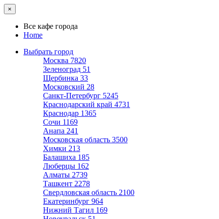
×
Все кафе города
Home
Выбрать город
Москва
7820
Зеленоград
51
Щербинка
33
Московский
28
Санкт-Петербург
5245
Краснодарский край
4731
Краснодар
1365
Сочи
1169
Анапа
241
Московская область
3500
Химки
213
Балашиха
185
Люберцы
162
Алматы
2739
Ташкент
2278
Свердловская область
2100
Екатеринбург
964
Нижний Тагил
169
Новоуральск
51