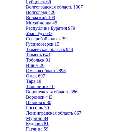
Рубцовск
66
Волгоградская область
1007
Волгоград
426
Волжский
109
Михайловка
45
Республика Бурятия
979
Улан-Удэ
632
Северобайкальск
39
Гусиноозерск
15
Тюменская область
944
Тюмень
643
Тобольск
91
Ишим
26
Омская область
898
Омск
697
Тара
18
Тюкалинск
10
Воронежская область
886
Воронеж
443
Павловск
30
Россошь
30
Ленинградская область
867
Мурино
84
Кудрово
81
Гатчина
59