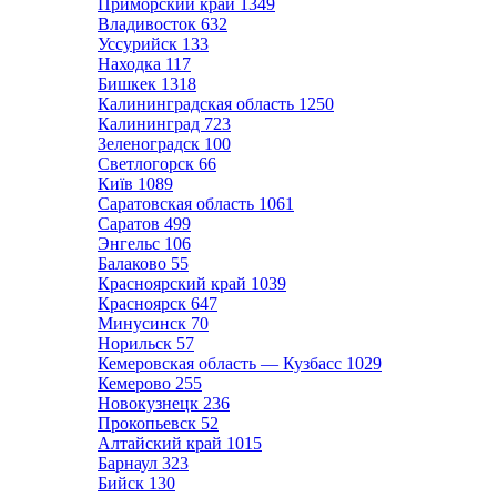
Приморский край
1349
Владивосток
632
Уссурийск
133
Находка
117
Бишкек
1318
Калининградская область
1250
Калининград
723
Зеленоградск
100
Светлогорск
66
Київ
1089
Саратовская область
1061
Саратов
499
Энгельс
106
Балаково
55
Красноярский край
1039
Красноярск
647
Минусинск
70
Норильск
57
Кемеровская область — Кузбасс
1029
Кемерово
255
Новокузнецк
236
Прокопьевск
52
Алтайский край
1015
Барнаул
323
Бийск
130