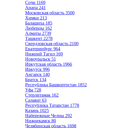
Сочи
1169
Анапа
241
Московская область
3500
Химки
213
Балашиха
185
Люберцы
162
Алматы
2739
Ташкент
2278
Свердловская область
2100
Екатеринбург
964
Нижний Тагил
169
Новоуральск
51
Иркутская область
1966
Иркутск
996
Ангарск
140
Братск
134
Республика Башкортостан
1852
Уфа
728
Стерлитамак
162
Салават
63
Республика Татарстан
1778
Казань
1025
Набережные Челны
292
Нижнекамск
80
Челябинская область
1698