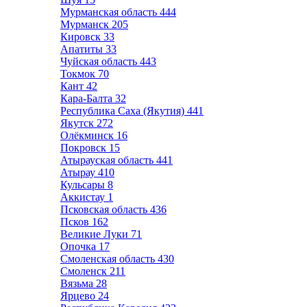
Мурманская область
444
Мурманск
205
Кировск
33
Апатиты
33
Чуйская область
443
Токмок
70
Кант
42
Кара-Балта
32
Республика Саха (Якутия)
441
Якутск
272
Олёкминск
16
Покровск
15
Атырауская область
441
Атырау
410
Кульсары
8
Аккистау
1
Псковская область
436
Псков
162
Великие Луки
71
Опочка
17
Смоленская область
430
Смоленск
211
Вязьма
28
Ярцево
24