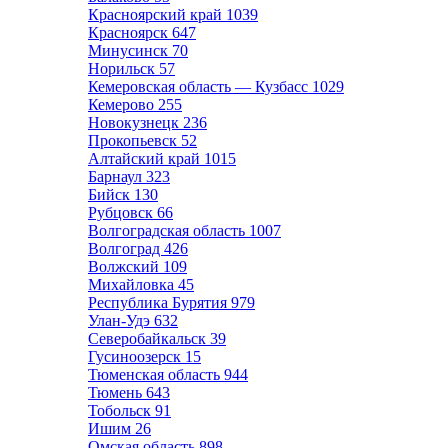
Красноярский край
1039
Красноярск
647
Минусинск
70
Норильск
57
Кемеровская область — Кузбасс
1029
Кемерово
255
Новокузнецк
236
Прокопьевск
52
Алтайский край
1015
Барнаул
323
Бийск
130
Рубцовск
66
Волгоградская область
1007
Волгоград
426
Волжский
109
Михайловка
45
Республика Бурятия
979
Улан-Удэ
632
Северобайкальск
39
Гусиноозерск
15
Тюменская область
944
Тюмень
643
Тобольск
91
Ишим
26
Омская область
898