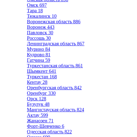
Омск
697
Тара
18
Тюкалинск
10
Воронежская область
886
Воронеж
443
Павловск
30
Россошь
30
Ленинградская область
867
Мурино
84
Кудрово
81
Гатчина
59
Туркестанская область
861
Шымкент
641
Туркестан
168
Кентау
28
Оренбургская область
842
Оренбург
330
Орск
128
Бузулук
48
Мангистауская область
824
Актау
599
Жанаозен
71
Форт-Шевченко
6
Одесская область
822