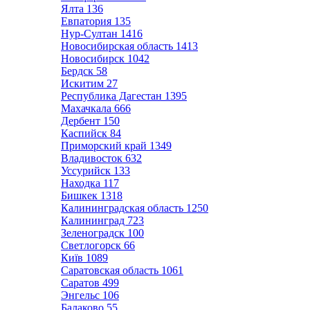
Ялта
136
Евпатория
135
Нур-Султан
1416
Новосибирская область
1413
Новосибирск
1042
Бердск
58
Искитим
27
Республика Дагестан
1395
Махачкала
666
Дербент
150
Каспийск
84
Приморский край
1349
Владивосток
632
Уссурийск
133
Находка
117
Бишкек
1318
Калининградская область
1250
Калининград
723
Зеленоградск
100
Светлогорск
66
Київ
1089
Саратовская область
1061
Саратов
499
Энгельс
106
Балаково
55