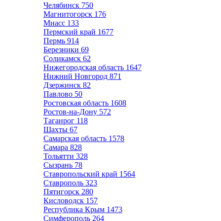
Челябинск
750
Магнитогорск
176
Миасс
133
Пермский край
1677
Пермь
914
Березники
69
Соликамск
62
Нижегородская область
1647
Нижний Новгород
871
Дзержинск
82
Павлово
50
Ростовская область
1608
Ростов-на-Дону
572
Таганрог
118
Шахты
67
Самарская область
1578
Самара
828
Тольятти
328
Сызрань
78
Ставропольский край
1564
Ставрополь
323
Пятигорск
280
Кисловодск
157
Республика Крым
1473
Симферополь
264