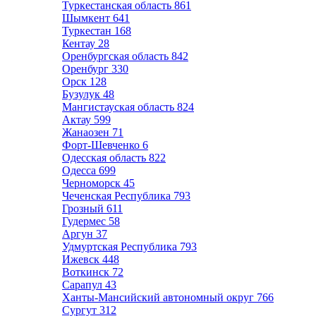
Туркестанская область
861
Шымкент
641
Туркестан
168
Кентау
28
Оренбургская область
842
Оренбург
330
Орск
128
Бузулук
48
Мангистауская область
824
Актау
599
Жанаозен
71
Форт-Шевченко
6
Одесская область
822
Одесса
699
Черноморск
45
Чеченская Республика
793
Грозный
611
Гудермес
58
Аргун
37
Удмуртская Республика
793
Ижевск
448
Воткинск
72
Сарапул
43
Ханты-Мансийский автономный округ
766
Сургут
312