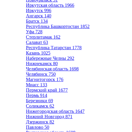
Иркутская область
1966
Иркутск
996
Ангарск
140
Братск
134
Республика Башкортостан
1852
Уфа
728
Стерлитамак
162
Салават
63
Республика Татарстан
1778
Казань
1025
Набережные Челны
292
Нижнекамск
80
Челябинская область
1698
Челябинск
750
Магнитогорск
176
Миасс
133
Пермский край
1677
Пермь
914
Березники
69
Соликамск
62
Нижегородская область
1647
Нижний Новгород
871
Дзержинск
82
Павлово
50