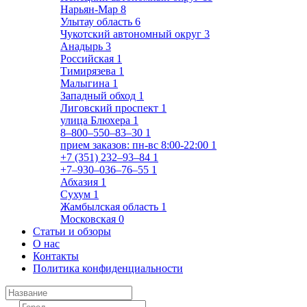
Нарьян-Мар
8
Улытау область
6
Чукотский автономный округ
3
Анадырь
3
Российская
1
Тимирязева
1
Малыгина
1
Западный обход
1
Лиговский проспект
1
улица Блюхера
1
8‒800‒550‒83‒30
1
прием заказов: пн-вс 8:00-22:00
1
+7 (351) 232‒93‒84
1
+7‒930‒036‒76‒55
1
Абхазия
1
Сухум
1
Жамбылская область
1
Московская
0
Статьи и обзоры
О нас
Контакты
Политика конфиденциальности