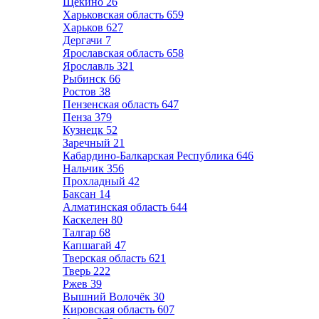
Щёкино
26
Харьковская область
659
Харьков
627
Дергачи
7
Ярославская область
658
Ярославль
321
Рыбинск
66
Ростов
38
Пензенская область
647
Пенза
379
Кузнецк
52
Заречный
21
Кабардино-Балкарская Республика
646
Нальчик
356
Прохладный
42
Баксан
14
Алматинская область
644
Каскелен
80
Талгар
68
Капшагай
47
Тверская область
621
Тверь
222
Ржев
39
Вышний Волочёк
30
Кировская область
607