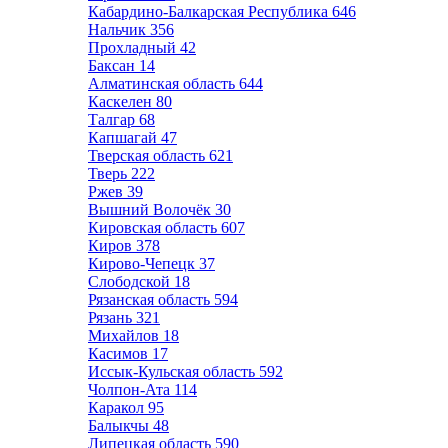
Кабардино-Балкарская Республика
646
Нальчик
356
Прохладный
42
Баксан
14
Алматинская область
644
Каскелен
80
Талгар
68
Капшагай
47
Тверская область
621
Тверь
222
Ржев
39
Вышний Волочёк
30
Кировская область
607
Киров
378
Кирово-Чепецк
37
Слободской
18
Рязанская область
594
Рязань
321
Михайлов
18
Касимов
17
Иссык-Кульская область
592
Чолпон-Ата
114
Каракол
95
Балыкчы
48
Липецкая область
590