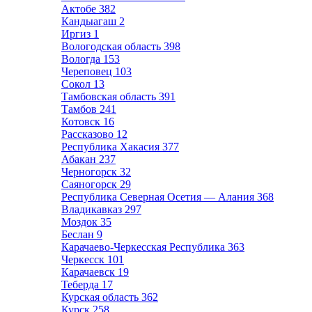
Актобе
382
Кандыагаш
2
Иргиз
1
Вологодская область
398
Вологда
153
Череповец
103
Сокол
13
Тамбовская область
391
Тамбов
241
Котовск
16
Рассказово
12
Республика Хакасия
377
Абакан
237
Черногорск
32
Саяногорск
29
Республика Северная Осетия — Алания
368
Владикавказ
297
Моздок
35
Беслан
9
Карачаево-Черкесская Республика
363
Черкесск
101
Карачаевск
19
Теберда
17
Курская область
362
Курск
258