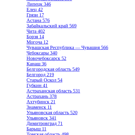
Липецк
346
Елец
42
Грязи
17
Астана
576
Забайкальский край
569
Чита
402
Борзя
14
Могоча
12
Чувашская Республика — Чувашия
566
Чебоксары
340
Новочебоксарск
52
Канаш
36
Белгородская область
549
Белгород
219
Старый Оскол
54
Губкин
41
Астраханская область
531
Астрахань
378
Ахтубинск
21
Знаменск
11
Ульяновская область
520
Ульяновск
341
Димитровград
71
Барыш
11
Томская область
498