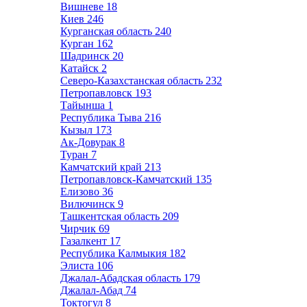
Вишневе
18
Киев
246
Курганская область
240
Курган
162
Шадринск
20
Катайск
2
Северо-Казахстанская область
232
Петропавловск
193
Тайынша
1
Республика Тыва
216
Кызыл
173
Ак-Довурак
8
Туран
7
Камчатский край
213
Петропавловск-Камчатский
135
Елизово
36
Вилючинск
9
Ташкентская область
209
Чирчик
69
Газалкент
17
Республика Калмыкия
182
Элиста
106
Джалал-Абадская область
179
Джалал-Абад
74
Токтогул
8