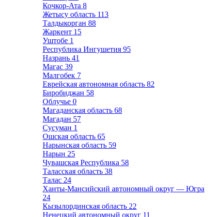
Кочкор-Ата
8
Жетысу область
113
Талдыкорган
88
Жаркент
15
Уштобе
1
Республика Ингушетия
95
Назрань
41
Магас
39
Малгобек
7
Еврейская автономная область
82
Биробиджан
58
Облучье
0
Магаданская область
68
Магадан
57
Сусуман
1
Ошская область
65
Нарынская область
59
Нарын
25
Чувашская Республика
58
Таласская область
38
Талас
24
Ханты-Мансийский автономный округ — Югра
24
Кызылординская область
22
Ненецкий автономный округ
11