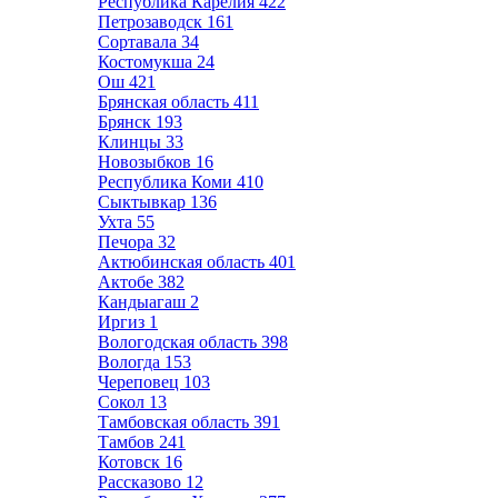
Республика Карелия
422
Петрозаводск
161
Сортавала
34
Костомукша
24
Ош
421
Брянская область
411
Брянск
193
Клинцы
33
Новозыбков
16
Республика Коми
410
Сыктывкар
136
Ухта
55
Печора
32
Актюбинская область
401
Актобе
382
Кандыагаш
2
Иргиз
1
Вологодская область
398
Вологда
153
Череповец
103
Сокол
13
Тамбовская область
391
Тамбов
241
Котовск
16
Рассказово
12