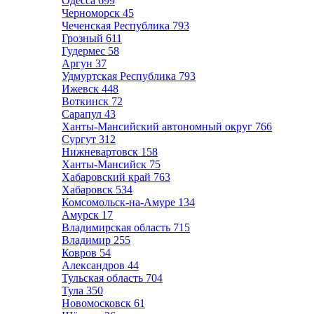
Одесса
699
Черноморск
45
Чеченская Республика
793
Грозный
611
Гудермес
58
Аргун
37
Удмуртская Республика
793
Ижевск
448
Воткинск
72
Сарапул
43
Ханты-Мансийский автономный округ
766
Сургут
312
Нижневартовск
158
Ханты-Мансийск
75
Хабаровский край
763
Хабаровск
534
Комсомольск-на-Амуре
134
Амурск
17
Владимирская область
715
Владимир
255
Ковров
54
Александров
44
Тульская область
704
Тула
350
Новомосковск
61