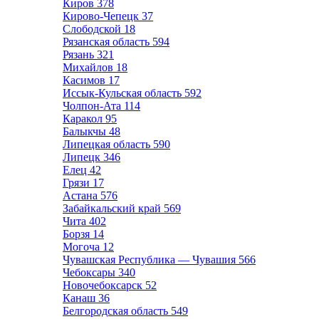
Киров
378
Кирово-Чепецк
37
Слободской
18
Рязанская область
594
Рязань
321
Михайлов
18
Касимов
17
Иссык-Кульская область
592
Чолпон-Ата
114
Каракол
95
Балыкчы
48
Липецкая область
590
Липецк
346
Елец
42
Грязи
17
Астана
576
Забайкальский край
569
Чита
402
Борзя
14
Могоча
12
Чувашская Республика — Чувашия
566
Чебоксары
340
Новочебоксарск
52
Канаш
36
Белгородская область
549