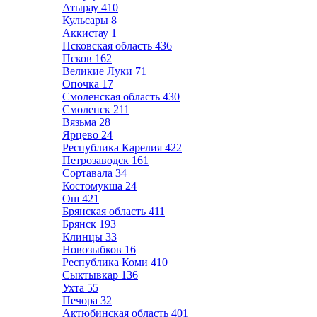
Атырау
410
Кульсары
8
Аккистау
1
Псковская область
436
Псков
162
Великие Луки
71
Опочка
17
Смоленская область
430
Смоленск
211
Вязьма
28
Ярцево
24
Республика Карелия
422
Петрозаводск
161
Сортавала
34
Костомукша
24
Ош
421
Брянская область
411
Брянск
193
Клинцы
33
Новозыбков
16
Республика Коми
410
Сыктывкар
136
Ухта
55
Печора
32
Актюбинская область
401