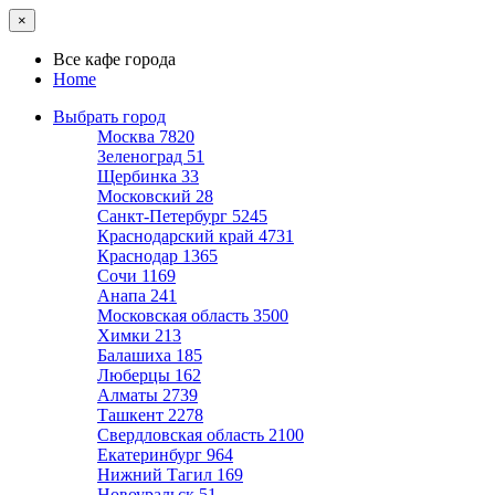
×
Все кафе города
Home
Выбрать город
Москва
7820
Зеленоград
51
Щербинка
33
Московский
28
Санкт-Петербург
5245
Краснодарский край
4731
Краснодар
1365
Сочи
1169
Анапа
241
Московская область
3500
Химки
213
Балашиха
185
Люберцы
162
Алматы
2739
Ташкент
2278
Свердловская область
2100
Екатеринбург
964
Нижний Тагил
169
Новоуральск
51