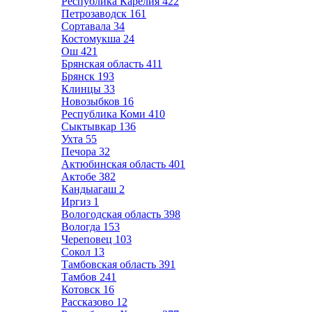
Республика Карелия
422
Петрозаводск
161
Сортавала
34
Костомукша
24
Ош
421
Брянская область
411
Брянск
193
Клинцы
33
Новозыбков
16
Республика Коми
410
Сыктывкар
136
Ухта
55
Печора
32
Актюбинская область
401
Актобе
382
Кандыагаш
2
Иргиз
1
Вологодская область
398
Вологда
153
Череповец
103
Сокол
13
Тамбовская область
391
Тамбов
241
Котовск
16
Рассказово
12