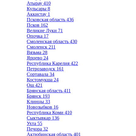
Атырау
410
Кульсары
8
Аккистау
1
Псковская область
436
Псков
162
Великие Луки
71
Опочка
17
Смоленская область
430
Смоленск
211
Вязьма
28
Ярцево
24
Республика Карелия
422
Петрозаводск
161
Сортавала
34
Костомукша
24
Ош
421
Брянская область
411
Брянск
193
Клинцы
33
Новозыбков
16
Республика Коми
410
Сыктывкар
136
Ухта
55
Печора
32
Актюбинская область
401