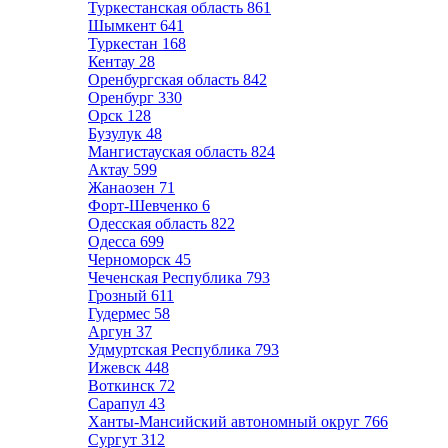
Туркестанская область
861
Шымкент
641
Туркестан
168
Кентау
28
Оренбургская область
842
Оренбург
330
Орск
128
Бузулук
48
Мангистауская область
824
Актау
599
Жанаозен
71
Форт-Шевченко
6
Одесская область
822
Одесса
699
Черноморск
45
Чеченская Республика
793
Грозный
611
Гудермес
58
Аргун
37
Удмуртская Республика
793
Ижевск
448
Воткинск
72
Сарапул
43
Ханты-Мансийский автономный округ
766
Сургут
312