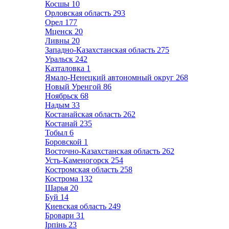
Косшы
10
Орловская область
293
Орел
177
Мценск
20
Ливны
20
Западно-Казахстанская область
275
Уральск
242
Казталовка
1
Ямало-Ненецкий автономный округ
268
Новый Уренгой
86
Ноябрьск
68
Надым
33
Костанайская область
262
Костанай
235
Тобыл
6
Боровской
1
Восточно-Казахстанская область
262
Усть-Каменогорск
254
Костромская область
258
Кострома
132
Шарья
20
Буй
14
Киевская область
249
Бровари
31
Ірпінь
23