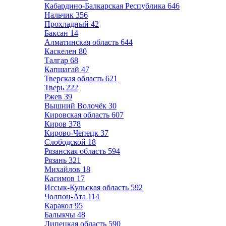
Кабардино-Балкарская Республика
646
Нальчик
356
Прохладный
42
Баксан
14
Алматинская область
644
Каскелен
80
Талгар
68
Капшагай
47
Тверская область
621
Тверь
222
Ржев
39
Вышний Волочёк
30
Кировская область
607
Киров
378
Кирово-Чепецк
37
Слободской
18
Рязанская область
594
Рязань
321
Михайлов
18
Касимов
17
Иссык-Кульская область
592
Чолпон-Ата
114
Каракол
95
Балыкчы
48
Липецкая область
590