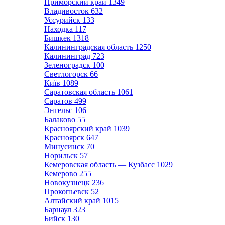
Приморский край
1349
Владивосток
632
Уссурийск
133
Находка
117
Бишкек
1318
Калининградская область
1250
Калининград
723
Зеленоградск
100
Светлогорск
66
Київ
1089
Саратовская область
1061
Саратов
499
Энгельс
106
Балаково
55
Красноярский край
1039
Красноярск
647
Минусинск
70
Норильск
57
Кемеровская область — Кузбасс
1029
Кемерово
255
Новокузнецк
236
Прокопьевск
52
Алтайский край
1015
Барнаул
323
Бийск
130