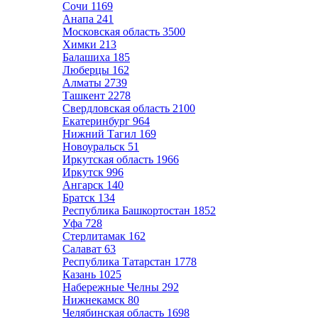
Сочи
1169
Анапа
241
Московская область
3500
Химки
213
Балашиха
185
Люберцы
162
Алматы
2739
Ташкент
2278
Свердловская область
2100
Екатеринбург
964
Нижний Тагил
169
Новоуральск
51
Иркутская область
1966
Иркутск
996
Ангарск
140
Братск
134
Республика Башкортостан
1852
Уфа
728
Стерлитамак
162
Салават
63
Республика Татарстан
1778
Казань
1025
Набережные Челны
292
Нижнекамск
80
Челябинская область
1698