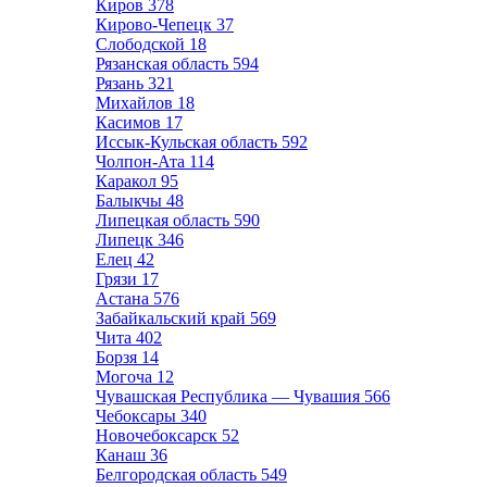
Киров
378
Кирово-Чепецк
37
Слободской
18
Рязанская область
594
Рязань
321
Михайлов
18
Касимов
17
Иссык-Кульская область
592
Чолпон-Ата
114
Каракол
95
Балыкчы
48
Липецкая область
590
Липецк
346
Елец
42
Грязи
17
Астана
576
Забайкальский край
569
Чита
402
Борзя
14
Могоча
12
Чувашская Республика — Чувашия
566
Чебоксары
340
Новочебоксарск
52
Канаш
36
Белгородская область
549