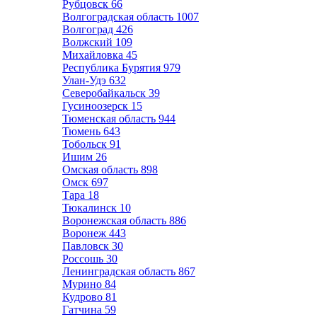
Рубцовск
66
Волгоградская область
1007
Волгоград
426
Волжский
109
Михайловка
45
Республика Бурятия
979
Улан-Удэ
632
Северобайкальск
39
Гусиноозерск
15
Тюменская область
944
Тюмень
643
Тобольск
91
Ишим
26
Омская область
898
Омск
697
Тара
18
Тюкалинск
10
Воронежская область
886
Воронеж
443
Павловск
30
Россошь
30
Ленинградская область
867
Мурино
84
Кудрово
81
Гатчина
59