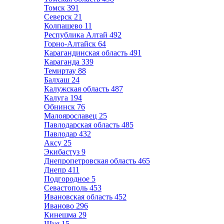
Томск
391
Северск
21
Колпашево
11
Республика Алтай
492
Горно-Алтайск
64
Карагандинская область
491
Караганда
339
Темиртау
88
Балхаш
24
Калужская область
487
Калуга
194
Обнинск
76
Малоярославец
25
Павлодарская область
485
Павлодар
432
Аксу
25
Экибастуз
9
Днепропетровская область
465
Днепр
411
Подгородное
5
Севастополь
453
Ивановская область
452
Иваново
296
Кинешма
29
Шуя
15