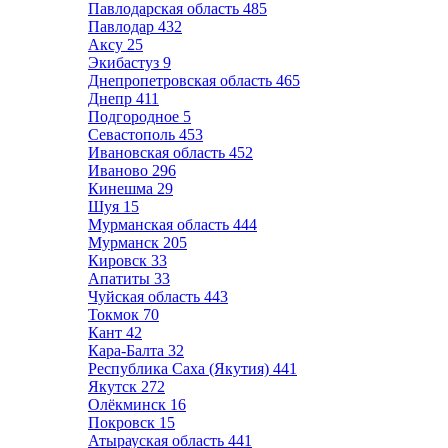
Павлодарская область
485
Павлодар
432
Аксу
25
Экибастуз
9
Днепропетровская область
465
Днепр
411
Подгородное
5
Севастополь
453
Ивановская область
452
Иваново
296
Кинешма
29
Шуя
15
Мурманская область
444
Мурманск
205
Кировск
33
Апатиты
33
Чуйская область
443
Токмок
70
Кант
42
Кара-Балта
32
Республика Саха (Якутия)
441
Якутск
272
Олёкминск
16
Покровск
15
Атырауская область
441