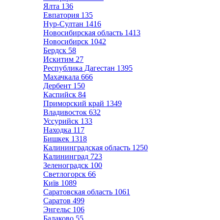
Ялта
136
Евпатория
135
Нур-Султан
1416
Новосибирская область
1413
Новосибирск
1042
Бердск
58
Искитим
27
Республика Дагестан
1395
Махачкала
666
Дербент
150
Каспийск
84
Приморский край
1349
Владивосток
632
Уссурийск
133
Находка
117
Бишкек
1318
Калининградская область
1250
Калининград
723
Зеленоградск
100
Светлогорск
66
Київ
1089
Саратовская область
1061
Саратов
499
Энгельс
106
Балаково
55