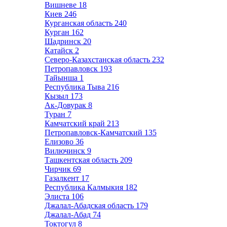
Вишневе
18
Киев
246
Курганская область
240
Курган
162
Шадринск
20
Катайск
2
Северо-Казахстанская область
232
Петропавловск
193
Тайынша
1
Республика Тыва
216
Кызыл
173
Ак-Довурак
8
Туран
7
Камчатский край
213
Петропавловск-Камчатский
135
Елизово
36
Вилючинск
9
Ташкентская область
209
Чирчик
69
Газалкент
17
Республика Калмыкия
182
Элиста
106
Джалал-Абадская область
179
Джалал-Абад
74
Токтогул
8