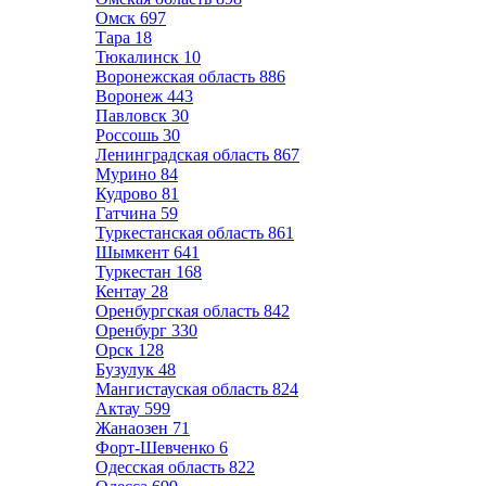
Омск
697
Тара
18
Тюкалинск
10
Воронежская область
886
Воронеж
443
Павловск
30
Россошь
30
Ленинградская область
867
Мурино
84
Кудрово
81
Гатчина
59
Туркестанская область
861
Шымкент
641
Туркестан
168
Кентау
28
Оренбургская область
842
Оренбург
330
Орск
128
Бузулук
48
Мангистауская область
824
Актау
599
Жанаозен
71
Форт-Шевченко
6
Одесская область
822