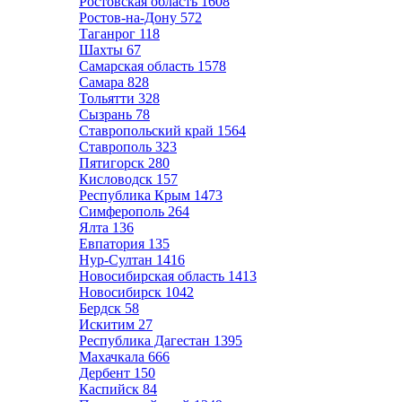
Ростовская область
1608
Ростов-на-Дону
572
Таганрог
118
Шахты
67
Самарская область
1578
Самара
828
Тольятти
328
Сызрань
78
Ставропольский край
1564
Ставрополь
323
Пятигорск
280
Кисловодск
157
Республика Крым
1473
Симферополь
264
Ялта
136
Евпатория
135
Нур-Султан
1416
Новосибирская область
1413
Новосибирск
1042
Бердск
58
Искитим
27
Республика Дагестан
1395
Махачкала
666
Дербент
150
Каспийск
84