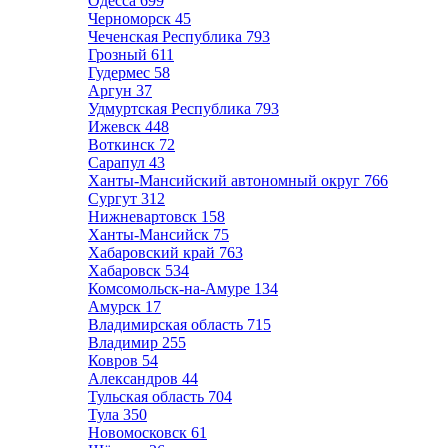
Одесса
699
Черноморск
45
Чеченская Республика
793
Грозный
611
Гудермес
58
Аргун
37
Удмуртская Республика
793
Ижевск
448
Воткинск
72
Сарапул
43
Ханты-Мансийский автономный округ
766
Сургут
312
Нижневартовск
158
Ханты-Мансийск
75
Хабаровский край
763
Хабаровск
534
Комсомольск-на-Амуре
134
Амурск
17
Владимирская область
715
Владимир
255
Ковров
54
Александров
44
Тульская область
704
Тула
350
Новомосковск
61