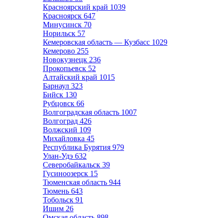
Красноярский край
1039
Красноярск
647
Минусинск
70
Норильск
57
Кемеровская область — Кузбасс
1029
Кемерово
255
Новокузнецк
236
Прокопьевск
52
Алтайский край
1015
Барнаул
323
Бийск
130
Рубцовск
66
Волгоградская область
1007
Волгоград
426
Волжский
109
Михайловка
45
Республика Бурятия
979
Улан-Удэ
632
Северобайкальск
39
Гусиноозерск
15
Тюменская область
944
Тюмень
643
Тобольск
91
Ишим
26
Омская область
898