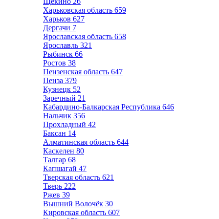
Щёкино
26
Харьковская область
659
Харьков
627
Дергачи
7
Ярославская область
658
Ярославль
321
Рыбинск
66
Ростов
38
Пензенская область
647
Пенза
379
Кузнецк
52
Заречный
21
Кабардино-Балкарская Республика
646
Нальчик
356
Прохладный
42
Баксан
14
Алматинская область
644
Каскелен
80
Талгар
68
Капшагай
47
Тверская область
621
Тверь
222
Ржев
39
Вышний Волочёк
30
Кировская область
607