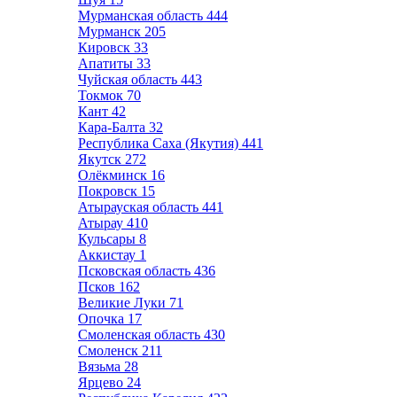
Мурманская область
444
Мурманск
205
Кировск
33
Апатиты
33
Чуйская область
443
Токмок
70
Кант
42
Кара-Балта
32
Республика Саха (Якутия)
441
Якутск
272
Олёкминск
16
Покровск
15
Атырауская область
441
Атырау
410
Кульсары
8
Аккистау
1
Псковская область
436
Псков
162
Великие Луки
71
Опочка
17
Смоленская область
430
Смоленск
211
Вязьма
28
Ярцево
24