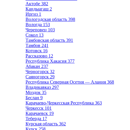
Актобе
382
Кандыагаш
2
Иргиз
1
Вологодская область
398
Вологда
153
Череповец
103
Сокол
13
Тамбовская область
391
Тамбов
241
Котовск
16
Рассказово
12
Республика Хакасия
377
Абакан
237
Черногорск
32
Саяногорск
29
Республика Северная Осетия — Алания
368
Владикавказ
297
Моздок
35
Беслан
9
Карачаево-Черкесская Республика
363
Черкесск
101
Карачаевск
19
Теберда
17
Курская область
362
Курск
258