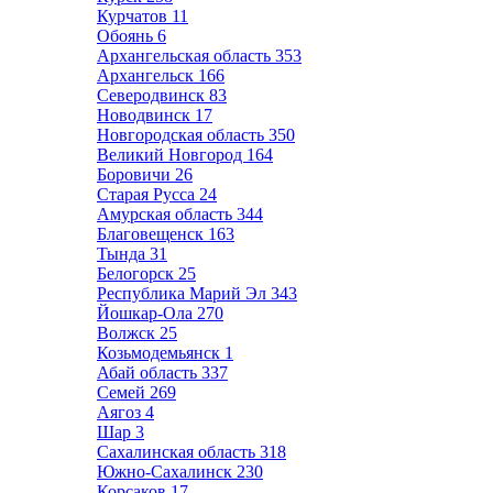
Курчатов
11
Обоянь
6
Архангельская область
353
Архангельск
166
Северодвинск
83
Новодвинск
17
Новгородская область
350
Великий Новгород
164
Боровичи
26
Старая Русса
24
Амурская область
344
Благовещенск
163
Тында
31
Белогорск
25
Республика Марий Эл
343
Йошкар-Ола
270
Волжск
25
Козьмодемьянск
1
Абай область
337
Семей
269
Аягоз
4
Шар
3
Сахалинская область
318
Южно-Сахалинск
230
Корсаков
17