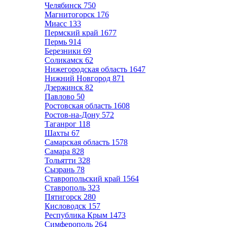
Челябинск
750
Магнитогорск
176
Миасс
133
Пермский край
1677
Пермь
914
Березники
69
Соликамск
62
Нижегородская область
1647
Нижний Новгород
871
Дзержинск
82
Павлово
50
Ростовская область
1608
Ростов-на-Дону
572
Таганрог
118
Шахты
67
Самарская область
1578
Самара
828
Тольятти
328
Сызрань
78
Ставропольский край
1564
Ставрополь
323
Пятигорск
280
Кисловодск
157
Республика Крым
1473
Симферополь
264