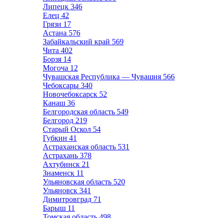
Липецк
346
Елец
42
Грязи
17
Астана
576
Забайкальский край
569
Чита
402
Борзя
14
Могоча
12
Чувашская Республика — Чувашия
566
Чебоксары
340
Новочебоксарск
52
Канаш
36
Белгородская область
549
Белгород
219
Старый Оскол
54
Губкин
41
Астраханская область
531
Астрахань
378
Ахтубинск
21
Знаменск
11
Ульяновская область
520
Ульяновск
341
Димитровград
71
Барыш
11
Томская область
498