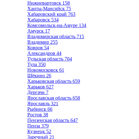
Нижневартовск
158
Ханты-Мансийск
75
Хабаровский край
763
Хабаровск
534
Комсомольск-на-Амуре
134
Амурск
17
Владимирская область
715
Владимир
255
Ковров
54
Александров
44
Тульская область
704
Тула
350
Новомосковск
61
Щёкино
26
Харьковская область
659
Харьков
627
Дергачи
7
Ярославская область
658
Ярославль
321
Рыбинск
66
Ростов
38
Пензенская область
647
Пенза
379
Кузнецк
52
Заречный
21