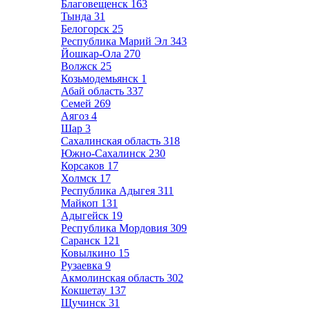
Благовещенск
163
Тында
31
Белогорск
25
Республика Марий Эл
343
Йошкар-Ола
270
Волжск
25
Козьмодемьянск
1
Абай область
337
Семей
269
Аягоз
4
Шар
3
Сахалинская область
318
Южно-Сахалинск
230
Корсаков
17
Холмск
17
Республика Адыгея
311
Майкоп
131
Адыгейск
19
Республика Мордовия
309
Саранск
121
Ковылкино
15
Рузаевка
9
Акмолинская область
302
Кокшетау
137
Щучинск
31