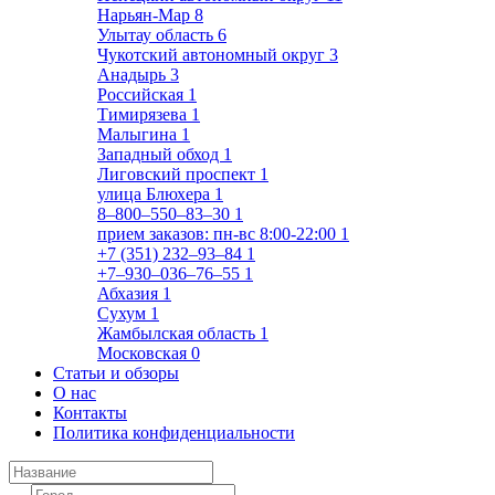
Нарьян-Мар
8
Улытау область
6
Чукотский автономный округ
3
Анадырь
3
Российская
1
Тимирязева
1
Малыгина
1
Западный обход
1
Лиговский проспект
1
улица Блюхера
1
8‒800‒550‒83‒30
1
прием заказов: пн-вс 8:00-22:00
1
+7 (351) 232‒93‒84
1
+7‒930‒036‒76‒55
1
Абхазия
1
Сухум
1
Жамбылская область
1
Московская
0
Статьи и обзоры
О нас
Контакты
Политика конфиденциальности