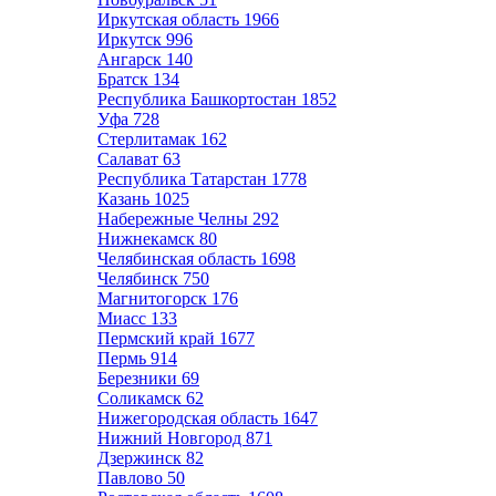
Иркутская область
1966
Иркутск
996
Ангарск
140
Братск
134
Республика Башкортостан
1852
Уфа
728
Стерлитамак
162
Салават
63
Республика Татарстан
1778
Казань
1025
Набережные Челны
292
Нижнекамск
80
Челябинская область
1698
Челябинск
750
Магнитогорск
176
Миасс
133
Пермский край
1677
Пермь
914
Березники
69
Соликамск
62
Нижегородская область
1647
Нижний Новгород
871
Дзержинск
82
Павлово
50