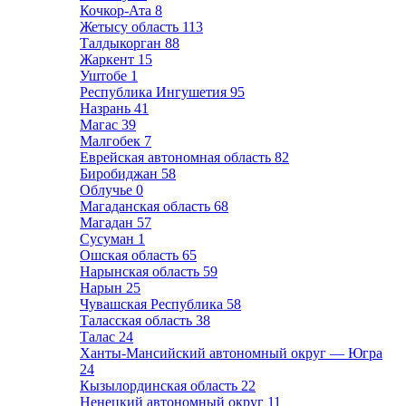
Кочкор-Ата
8
Жетысу область
113
Талдыкорган
88
Жаркент
15
Уштобе
1
Республика Ингушетия
95
Назрань
41
Магас
39
Малгобек
7
Еврейская автономная область
82
Биробиджан
58
Облучье
0
Магаданская область
68
Магадан
57
Сусуман
1
Ошская область
65
Нарынская область
59
Нарын
25
Чувашская Республика
58
Таласская область
38
Талас
24
Ханты-Мансийский автономный округ — Югра
24
Кызылординская область
22
Ненецкий автономный округ
11