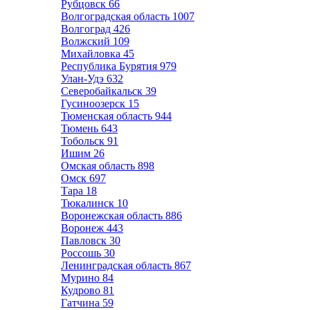
Рубцовск
66
Волгоградская область
1007
Волгоград
426
Волжский
109
Михайловка
45
Республика Бурятия
979
Улан-Удэ
632
Северобайкальск
39
Гусиноозерск
15
Тюменская область
944
Тюмень
643
Тобольск
91
Ишим
26
Омская область
898
Омск
697
Тара
18
Тюкалинск
10
Воронежская область
886
Воронеж
443
Павловск
30
Россошь
30
Ленинградская область
867
Мурино
84
Кудрово
81
Гатчина
59