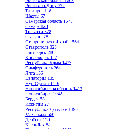
Ростовская область
1608
Ростов-на-Дону
572
Таганрог
118
Шахты
67
Самарская область
1578
Самара
828
Тольятти
328
Сызрань
78
Ставропольский край
1564
Ставрополь
323
Пятигорск
280
Кисловодск
157
Республика Крым
1473
Симферополь
264
Ялта
136
Евпатория
135
Нур-Султан
1416
Новосибирская область
1413
Новосибирск
1042
Бердск
58
Искитим
27
Республика Дагестан
1395
Махачкала
666
Дербент
150
Каспийск
84