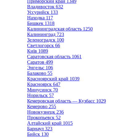
Приморский край
1349
Владивосток
632
Уссурийск
133
Находка
117
Бишкек
1318
Калининградская область
1250
Калининград
723
Зеленоградск
100
Светлогорск
66
Київ
1089
Саратовская область
1061
Саратов
499
Энгельс
106
Балаково
55
Красноярский край
1039
Красноярск
647
Минусинск
70
Норильск
57
Кемеровская область — Кузбасс
1029
Кемерово
255
Новокузнецк
236
Прокопьевск
52
Алтайский край
1015
Барнаул
323
Бийск
130