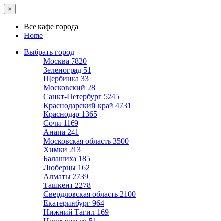
×
Все кафе города
Home
Выбрать город
Москва
7820
Зеленоград
51
Щербинка
33
Московский
28
Санкт-Петербург
5245
Краснодарский край
4731
Краснодар
1365
Сочи
1169
Анапа
241
Московская область
3500
Химки
213
Балашиха
185
Люберцы
162
Алматы
2739
Ташкент
2278
Свердловская область
2100
Екатеринбург
964
Нижний Тагил
169
Новоуральск
51