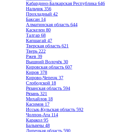
Кабардино-Балкарская Республика
646
Нальчик
356
Прохладный
42
Баксан
14
Алматинская область
644
Каскелен
80
Талгар
68
Капшагай
47
Тверская область
621
Тверь
222
Ржев
39
Вышний Волочёк
30
Кировская область
607
Киров
378
Кирово-Чепецк
37
Слободской
18
Рязанская область
594
Рязань
321
Михайлов
18
Касимов
17
Иссык-Кульская область
592
Чолпон-Ата
114
Каракол
95
Балыкчы
48
Липецкая область
590