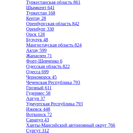
Туркестанская область
861
Шымкент
641
Туркестан
168
Кентау
28
Оренбургская область
842
Оренбург
330
Орск
128
Бузулук
48
Мангистауская область
824
Актау
599
Жанаозен
71
Форт-Шевченко
6
Одесская область
822
Одесса
699
Черноморск
45
Чеченская Республика
793
Грозный
611
Гудермес
58
Аргун
37
Удмуртская Республика
793
Ижевск
448
Воткинск
72
Сарапул
43
Ханты-Мансийский автономный округ
766
Сургут
312