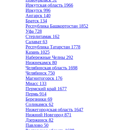
Иркутская область
1966
Иркутск
996
Ангарск
140
Братск
134
Республика Башкортостан
1852
Уфа
728
Стерлитамак
162
Салават
63
Республика Татарстан
1778
Казань
1025
Набережные Челны
292
Нижнекамск
80
Челябинская область
1698
Челябинск
750
Магнитогорск
176
Миасс
133
Пермский край
1677
Пермь
914
Березники
69
Соликамск
62
Нижегородская область
1647
Нижний Новгород
871
Дзержинск
82
Павлово
50