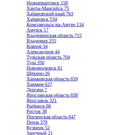
Нижневартовск
158
Ханты-Мансийск
75
Хабаровский край
763
Хабаровск
534
Комсомольск-на-Амуре
134
Амурск
17
Владимирская область
715
Владимир
255
Ковров
54
Александров
44
Тульская область
704
Тула
350
Новомосковск
61
Щёкино
26
Харьковская область
659
Харьков
627
Дергачи
7
Ярославская область
658
Ярославль
321
Рыбинск
66
Ростов
38
Пензенская область
647
Пенза
379
Кузнецк
52
Заречный
21