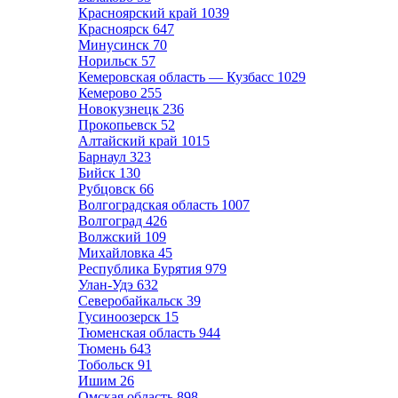
Красноярский край
1039
Красноярск
647
Минусинск
70
Норильск
57
Кемеровская область — Кузбасс
1029
Кемерово
255
Новокузнецк
236
Прокопьевск
52
Алтайский край
1015
Барнаул
323
Бийск
130
Рубцовск
66
Волгоградская область
1007
Волгоград
426
Волжский
109
Михайловка
45
Республика Бурятия
979
Улан-Удэ
632
Северобайкальск
39
Гусиноозерск
15
Тюменская область
944
Тюмень
643
Тобольск
91
Ишим
26
Омская область
898