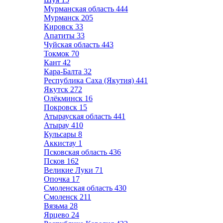
Мурманская область
444
Мурманск
205
Кировск
33
Апатиты
33
Чуйская область
443
Токмок
70
Кант
42
Кара-Балта
32
Республика Саха (Якутия)
441
Якутск
272
Олёкминск
16
Покровск
15
Атырауская область
441
Атырау
410
Кульсары
8
Аккистау
1
Псковская область
436
Псков
162
Великие Луки
71
Опочка
17
Смоленская область
430
Смоленск
211
Вязьма
28
Ярцево
24