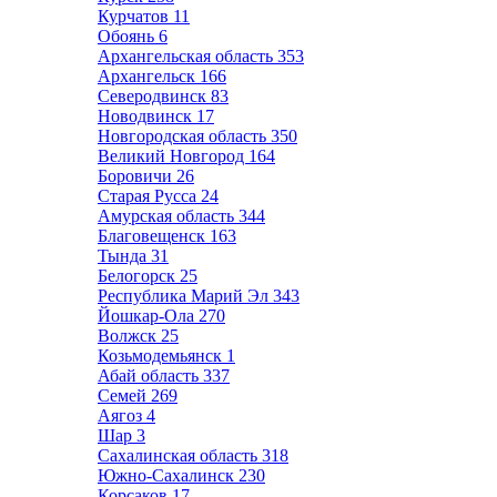
Курчатов
11
Обоянь
6
Архангельская область
353
Архангельск
166
Северодвинск
83
Новодвинск
17
Новгородская область
350
Великий Новгород
164
Боровичи
26
Старая Русса
24
Амурская область
344
Благовещенск
163
Тында
31
Белогорск
25
Республика Марий Эл
343
Йошкар-Ола
270
Волжск
25
Козьмодемьянск
1
Абай область
337
Семей
269
Аягоз
4
Шар
3
Сахалинская область
318
Южно-Сахалинск
230
Корсаков
17