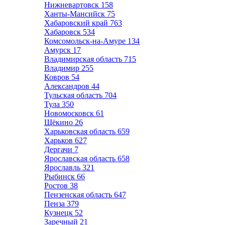
Нижневартовск
158
Ханты-Мансийск
75
Хабаровский край
763
Хабаровск
534
Комсомольск-на-Амуре
134
Амурск
17
Владимирская область
715
Владимир
255
Ковров
54
Александров
44
Тульская область
704
Тула
350
Новомосковск
61
Щёкино
26
Харьковская область
659
Харьков
627
Дергачи
7
Ярославская область
658
Ярославль
321
Рыбинск
66
Ростов
38
Пензенская область
647
Пенза
379
Кузнецк
52
Заречный
21