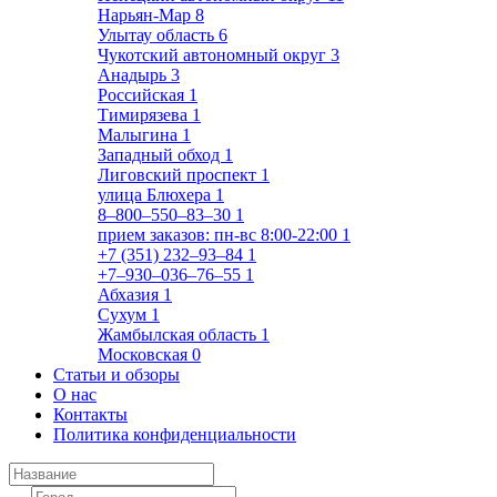
Нарьян-Мар
8
Улытау область
6
Чукотский автономный округ
3
Анадырь
3
Российская
1
Тимирязева
1
Малыгина
1
Западный обход
1
Лиговский проспект
1
улица Блюхера
1
8‒800‒550‒83‒30
1
прием заказов: пн-вс 8:00-22:00
1
+7 (351) 232‒93‒84
1
+7‒930‒036‒76‒55
1
Абхазия
1
Сухум
1
Жамбылская область
1
Московская
0
Статьи и обзоры
О нас
Контакты
Политика конфиденциальности