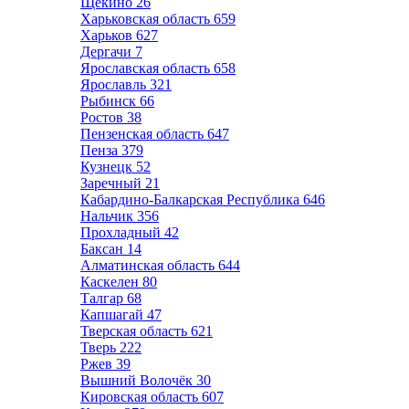
Щёкино
26
Харьковская область
659
Харьков
627
Дергачи
7
Ярославская область
658
Ярославль
321
Рыбинск
66
Ростов
38
Пензенская область
647
Пенза
379
Кузнецк
52
Заречный
21
Кабардино-Балкарская Республика
646
Нальчик
356
Прохладный
42
Баксан
14
Алматинская область
644
Каскелен
80
Талгар
68
Капшагай
47
Тверская область
621
Тверь
222
Ржев
39
Вышний Волочёк
30
Кировская область
607