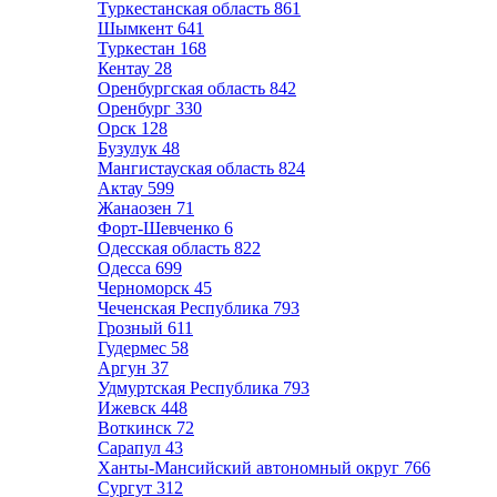
Туркестанская область
861
Шымкент
641
Туркестан
168
Кентау
28
Оренбургская область
842
Оренбург
330
Орск
128
Бузулук
48
Мангистауская область
824
Актау
599
Жанаозен
71
Форт-Шевченко
6
Одесская область
822
Одесса
699
Черноморск
45
Чеченская Республика
793
Грозный
611
Гудермес
58
Аргун
37
Удмуртская Республика
793
Ижевск
448
Воткинск
72
Сарапул
43
Ханты-Мансийский автономный округ
766
Сургут
312