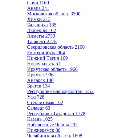
Сочи
1169
Анапа
241
Московская область
3500
Химки
213
Балашиха
185
Люберцы
162
Алматы
2739
Ташкент
2278
Свердловская область
2100
Екатеринбург
964
Нижний Тагил
169
Новоуральск
51
Иркутская область
1966
Иркутск
996
Ангарск
140
Братск
134
Республика Башкортостан
1852
Уфа
728
Стерлитамак
162
Салават
63
Республика Татарстан
1778
Казань
1025
Набережные Челны
292
Нижнекамск
80
Челябинская область
1698