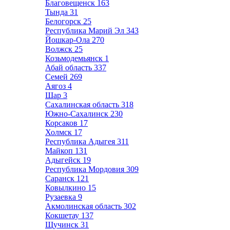
Благовещенск
163
Тында
31
Белогорск
25
Республика Марий Эл
343
Йошкар-Ола
270
Волжск
25
Козьмодемьянск
1
Абай область
337
Семей
269
Аягоз
4
Шар
3
Сахалинская область
318
Южно-Сахалинск
230
Корсаков
17
Холмск
17
Республика Адыгея
311
Майкоп
131
Адыгейск
19
Республика Мордовия
309
Саранск
121
Ковылкино
15
Рузаевка
9
Акмолинская область
302
Кокшетау
137
Щучинск
31