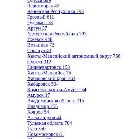
Одесса
699
Черноморск
45
Чеченская Республика
793
Грозный
611
Гудермес
58
Аргун
37
Удмуртская Республика
793
Ижевск
448
Воткинск
72
Сарапул
43
Ханты-Мансийский автономный округ
766
Сургут
312
Нижневартовск
158
Ханты-Мансийск
75
Хабаровский край
763
Хабаровск
534
Комсомольск-на-Амуре
134
Амурск
17
Владимирская область
715
Владимир
255
Ковров
54
Александров
44
Тульская область
704
Тула
350
Новомосковск
61