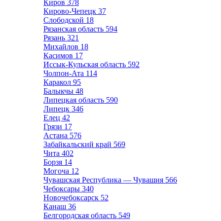
Киров
378
Кирово-Чепецк
37
Слободской
18
Рязанская область
594
Рязань
321
Михайлов
18
Касимов
17
Иссык-Кульская область
592
Чолпон-Ата
114
Каракол
95
Балыкчы
48
Липецкая область
590
Липецк
346
Елец
42
Грязи
17
Астана
576
Забайкальский край
569
Чита
402
Борзя
14
Могоча
12
Чувашская Республика — Чувашия
566
Чебоксары
340
Новочебоксарск
52
Канаш
36
Белгородская область
549