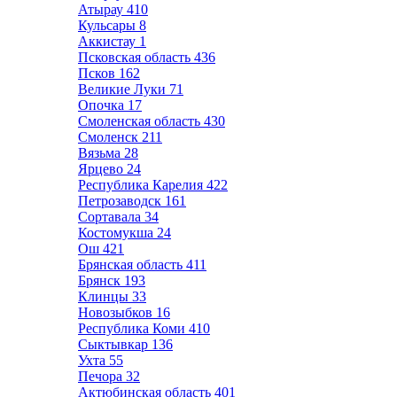
Атырау
410
Кульсары
8
Аккистау
1
Псковская область
436
Псков
162
Великие Луки
71
Опочка
17
Смоленская область
430
Смоленск
211
Вязьма
28
Ярцево
24
Республика Карелия
422
Петрозаводск
161
Сортавала
34
Костомукша
24
Ош
421
Брянская область
411
Брянск
193
Клинцы
33
Новозыбков
16
Республика Коми
410
Сыктывкар
136
Ухта
55
Печора
32
Актюбинская область
401