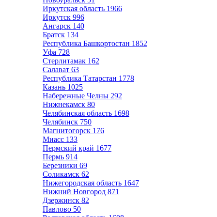
Иркутская область
1966
Иркутск
996
Ангарск
140
Братск
134
Республика Башкортостан
1852
Уфа
728
Стерлитамак
162
Салават
63
Республика Татарстан
1778
Казань
1025
Набережные Челны
292
Нижнекамск
80
Челябинская область
1698
Челябинск
750
Магнитогорск
176
Миасс
133
Пермский край
1677
Пермь
914
Березники
69
Соликамск
62
Нижегородская область
1647
Нижний Новгород
871
Дзержинск
82
Павлово
50