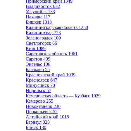
Приморский край
1349
Владивосток
632
Уссурийск
133
Находка
117
Бишкек
1318
Калининградская область
1250
Калининград
723
Зеленоградск
100
Светлогорск
66
Київ
1089
Саратовская область
1061
Саратов
499
Энгельс
106
Балаково
55
Красноярский край
1039
Красноярск
647
Минусинск
70
Норильск
57
Кемеровская область — Кузбасс
1029
Кемерово
255
Новокузнецк
236
Прокопьевск
52
Алтайский край
1015
Барнаул
323
Бийск
130