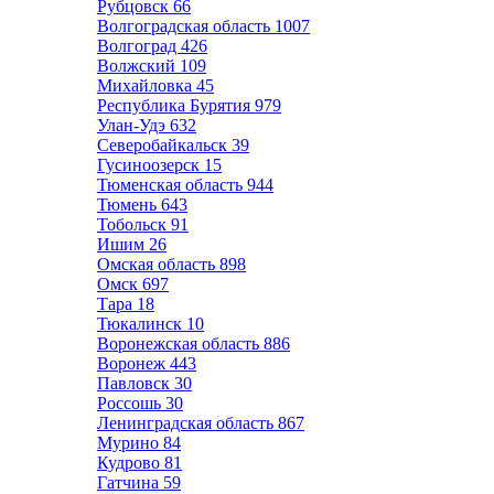
Рубцовск
66
Волгоградская область
1007
Волгоград
426
Волжский
109
Михайловка
45
Республика Бурятия
979
Улан-Удэ
632
Северобайкальск
39
Гусиноозерск
15
Тюменская область
944
Тюмень
643
Тобольск
91
Ишим
26
Омская область
898
Омск
697
Тара
18
Тюкалинск
10
Воронежская область
886
Воронеж
443
Павловск
30
Россошь
30
Ленинградская область
867
Мурино
84
Кудрово
81
Гатчина
59