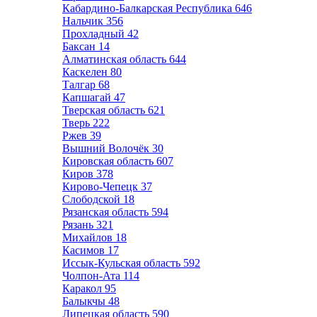
Кабардино-Балкарская Республика
646
Нальчик
356
Прохладный
42
Баксан
14
Алматинская область
644
Каскелен
80
Талгар
68
Капшагай
47
Тверская область
621
Тверь
222
Ржев
39
Вышний Волочёк
30
Кировская область
607
Киров
378
Кирово-Чепецк
37
Слободской
18
Рязанская область
594
Рязань
321
Михайлов
18
Касимов
17
Иссык-Кульская область
592
Чолпон-Ата
114
Каракол
95
Балыкчы
48
Липецкая область
590