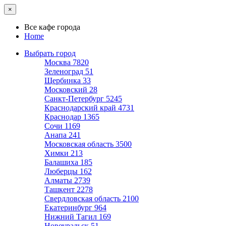
×
Все кафе города
Home
Выбрать город
Москва
7820
Зеленоград
51
Щербинка
33
Московский
28
Санкт-Петербург
5245
Краснодарский край
4731
Краснодар
1365
Сочи
1169
Анапа
241
Московская область
3500
Химки
213
Балашиха
185
Люберцы
162
Алматы
2739
Ташкент
2278
Свердловская область
2100
Екатеринбург
964
Нижний Тагил
169
Новоуральск
51