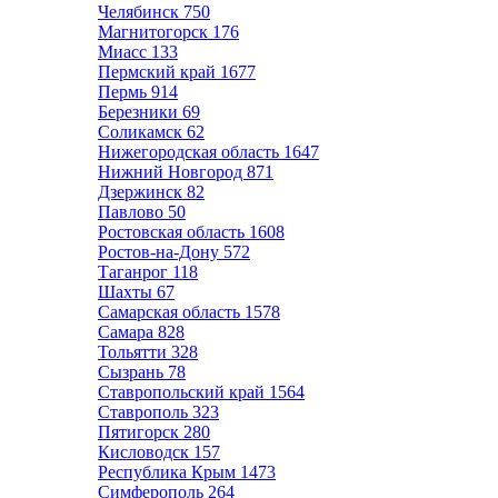
Челябинск
750
Магнитогорск
176
Миасс
133
Пермский край
1677
Пермь
914
Березники
69
Соликамск
62
Нижегородская область
1647
Нижний Новгород
871
Дзержинск
82
Павлово
50
Ростовская область
1608
Ростов-на-Дону
572
Таганрог
118
Шахты
67
Самарская область
1578
Самара
828
Тольятти
328
Сызрань
78
Ставропольский край
1564
Ставрополь
323
Пятигорск
280
Кисловодск
157
Республика Крым
1473
Симферополь
264