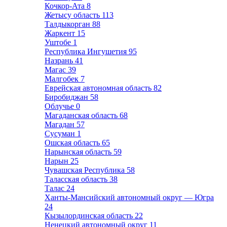
Кочкор-Ата
8
Жетысу область
113
Талдыкорган
88
Жаркент
15
Уштобе
1
Республика Ингушетия
95
Назрань
41
Магас
39
Малгобек
7
Еврейская автономная область
82
Биробиджан
58
Облучье
0
Магаданская область
68
Магадан
57
Сусуман
1
Ошская область
65
Нарынская область
59
Нарын
25
Чувашская Республика
58
Таласская область
38
Талас
24
Ханты-Мансийский автономный округ — Югра
24
Кызылординская область
22
Ненецкий автономный округ
11