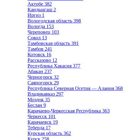
Актобе
382
Кандыагаш
2
Иргиз
1
Вологодская область
398
Вологда
153
Череповец
103
Сокол
13
Тамбовская область
391
Тамбов
241
Котовск
16
Рассказово
12
Республика Хакасия
377
Абакан
237
Черногорск
32
Саяногорск
29
Республика Северная Осетия — Алания
368
Владикавказ
297
Моздок
35
Беслан
9
Карачаево-Черкесская Республика
363
Черкесск
101
Карачаевск
19
Теберда
17
Курская область
362
Курск
258