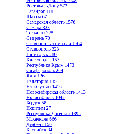
Ростовская область
1608
Ростов-на-Дону
572
Таганрог
118
Шахты
67
Самарская область
1578
Самара
828
Тольятти
328
Сызрань
78
Ставропольский край
1564
Ставрополь
323
Пятигорск
280
Кисловодск
157
Республика Крым
1473
Симферополь
264
Ялта
136
Евпатория
135
Нур-Султан
1416
Новосибирская область
1413
Новосибирск
1042
Бердск
58
Искитим
27
Республика Дагестан
1395
Махачкала
666
Дербент
150
Каспийск
84