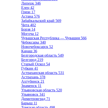
Липецк
346
Елец
42
Грязи
17
Астана
576
Забайкальский край
569
Чита
402
Борзя
14
Могоча
12
Чувашская Республика — Чувашия
566
Чебоксары
340
Новочебоксарск
52
Канаш
36
Белгородская область
549
Белгород
219
Старый Оскол
54
Губкин
41
Астраханская область
531
Астрахань
378
Ахтубинск
21
Знаменск
11
Ульяновская область
520
Ульяновск
341
Димитровград
71
Барыш
11
Томская область
498