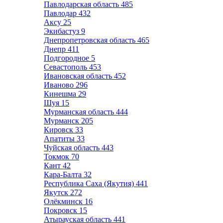
Павлодарская область
485
Павлодар
432
Аксу
25
Экибастуз
9
Днепропетровская область
465
Днепр
411
Подгородное
5
Севастополь
453
Ивановская область
452
Иваново
296
Кинешма
29
Шуя
15
Мурманская область
444
Мурманск
205
Кировск
33
Апатиты
33
Чуйская область
443
Токмок
70
Кант
42
Кара-Балта
32
Республика Саха (Якутия)
441
Якутск
272
Олёкминск
16
Покровск
15
Атырауская область
441