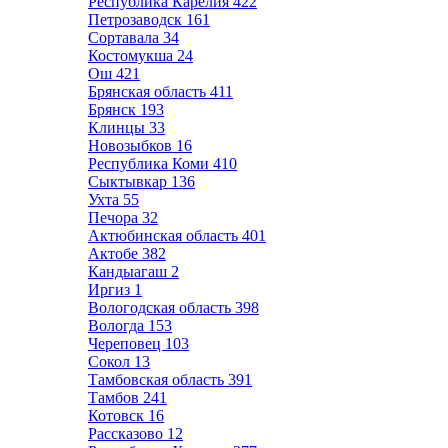
Республика Карелия
422
Петрозаводск
161
Сортавала
34
Костомукша
24
Ош
421
Брянская область
411
Брянск
193
Клинцы
33
Новозыбков
16
Республика Коми
410
Сыктывкар
136
Ухта
55
Печора
32
Актюбинская область
401
Актобе
382
Кандыагаш
2
Иргиз
1
Вологодская область
398
Вологда
153
Череповец
103
Сокол
13
Тамбовская область
391
Тамбов
241
Котовск
16
Рассказово
12