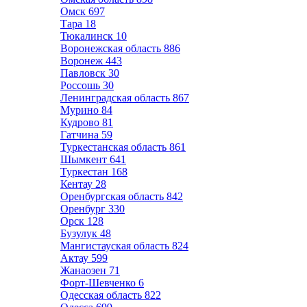
Омск
697
Тара
18
Тюкалинск
10
Воронежская область
886
Воронеж
443
Павловск
30
Россошь
30
Ленинградская область
867
Мурино
84
Кудрово
81
Гатчина
59
Туркестанская область
861
Шымкент
641
Туркестан
168
Кентау
28
Оренбургская область
842
Оренбург
330
Орск
128
Бузулук
48
Мангистауская область
824
Актау
599
Жанаозен
71
Форт-Шевченко
6
Одесская область
822