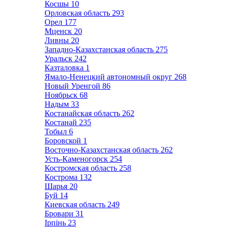
Косшы
10
Орловская область
293
Орел
177
Мценск
20
Ливны
20
Западно-Казахстанская область
275
Уральск
242
Казталовка
1
Ямало-Ненецкий автономный округ
268
Новый Уренгой
86
Ноябрьск
68
Надым
33
Костанайская область
262
Костанай
235
Тобыл
6
Боровской
1
Восточно-Казахстанская область
262
Усть-Каменогорск
254
Костромская область
258
Кострома
132
Шарья
20
Буй
14
Киевская область
249
Бровари
31
Ірпінь
23