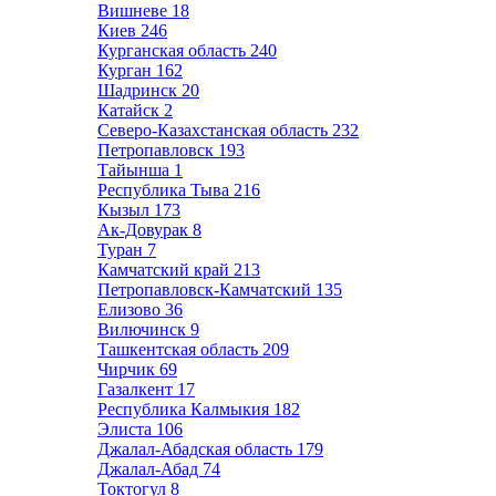
Вишневе
18
Киев
246
Курганская область
240
Курган
162
Шадринск
20
Катайск
2
Северо-Казахстанская область
232
Петропавловск
193
Тайынша
1
Республика Тыва
216
Кызыл
173
Ак-Довурак
8
Туран
7
Камчатский край
213
Петропавловск-Камчатский
135
Елизово
36
Вилючинск
9
Ташкентская область
209
Чирчик
69
Газалкент
17
Республика Калмыкия
182
Элиста
106
Джалал-Абадская область
179
Джалал-Абад
74
Токтогул
8