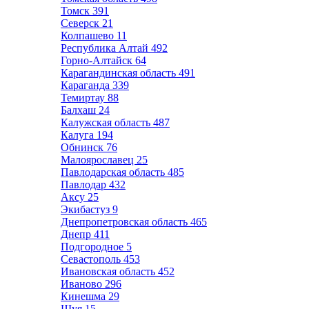
Томск
391
Северск
21
Колпашево
11
Республика Алтай
492
Горно-Алтайск
64
Карагандинская область
491
Караганда
339
Темиртау
88
Балхаш
24
Калужская область
487
Калуга
194
Обнинск
76
Малоярославец
25
Павлодарская область
485
Павлодар
432
Аксу
25
Экибастуз
9
Днепропетровская область
465
Днепр
411
Подгородное
5
Севастополь
453
Ивановская область
452
Иваново
296
Кинешма
29
Шуя
15