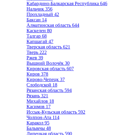
Кабардино-Балкарская Республика
646
Нальчик
356
Прохладный
42
Баксан
14
Алматинская область
644
Каскелен
80
Талгар
68
Капшагай
47
Тверская область
621
Тверь
222
Ржев
39
Вышний Волочёк
30
Кировская область
607
Киров
378
Кирово-Чепецк
37
Слободской
18
Рязанская область
594
Рязань
321
Михайлов
18
Касимов
17
Иссык-Кульская область
592
Чолпон-Ата
114
Каракол
95
Балыкчы
48
Липецкая область
590