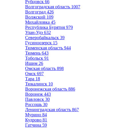
Рубцовск
66
Волгоградская область
1007
Волгоград
426
Волжский
109
Михайловка
45
Республика Бурятия
979
Улан-Удэ
632
Северобайкальск
39
Гусиноозерск
15
Тюменская область
944
Тюмень
643
Тобольск
91
Ишим
26
Омская область
898
Омск
697
Тара
18
Тюкалинск
10
Воронежская область
886
Воронеж
443
Павловск
30
Россошь
30
Ленинградская область
867
Мурино
84
Кудрово
81
Гатчина
59