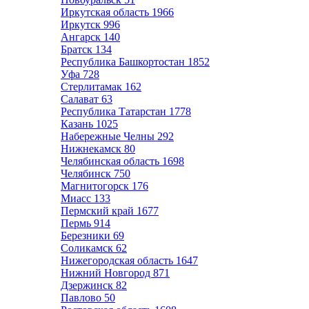
Иркутская область
1966
Иркутск
996
Ангарск
140
Братск
134
Республика Башкортостан
1852
Уфа
728
Стерлитамак
162
Салават
63
Республика Татарстан
1778
Казань
1025
Набережные Челны
292
Нижнекамск
80
Челябинская область
1698
Челябинск
750
Магнитогорск
176
Миасс
133
Пермский край
1677
Пермь
914
Березники
69
Соликамск
62
Нижегородская область
1647
Нижний Новгород
871
Дзержинск
82
Павлово
50