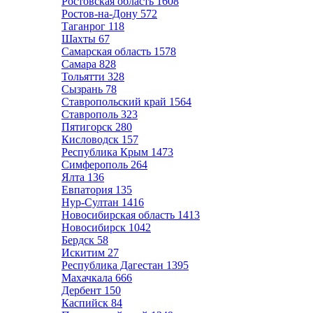
Ростовская область
1608
Ростов-на-Дону
572
Таганрог
118
Шахты
67
Самарская область
1578
Самара
828
Тольятти
328
Сызрань
78
Ставропольский край
1564
Ставрополь
323
Пятигорск
280
Кисловодск
157
Республика Крым
1473
Симферополь
264
Ялта
136
Евпатория
135
Нур-Султан
1416
Новосибирская область
1413
Новосибирск
1042
Бердск
58
Искитим
27
Республика Дагестан
1395
Махачкала
666
Дербент
150
Каспийск
84