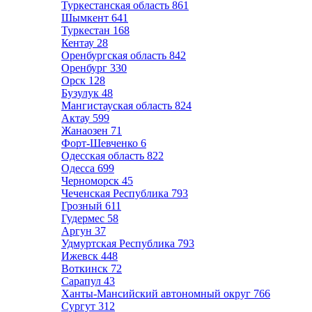
Туркестанская область
861
Шымкент
641
Туркестан
168
Кентау
28
Оренбургская область
842
Оренбург
330
Орск
128
Бузулук
48
Мангистауская область
824
Актау
599
Жанаозен
71
Форт-Шевченко
6
Одесская область
822
Одесса
699
Черноморск
45
Чеченская Республика
793
Грозный
611
Гудермес
58
Аргун
37
Удмуртская Республика
793
Ижевск
448
Воткинск
72
Сарапул
43
Ханты-Мансийский автономный округ
766
Сургут
312