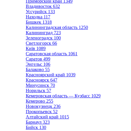
Приморский край
1349
Владивосток
632
Уссурийск
133
Находка
117
Бишкек
1318
Калининградская область
1250
Калининград
723
Зеленоградск
100
Светлогорск
66
Київ
1089
Саратовская область
1061
Саратов
499
Энгельс
106
Балаково
55
Красноярский край
1039
Красноярск
647
Минусинск
70
Норильск
57
Кемеровская область — Кузбасс
1029
Кемерово
255
Новокузнецк
236
Прокопьевск
52
Алтайский край
1015
Барнаул
323
Бийск
130