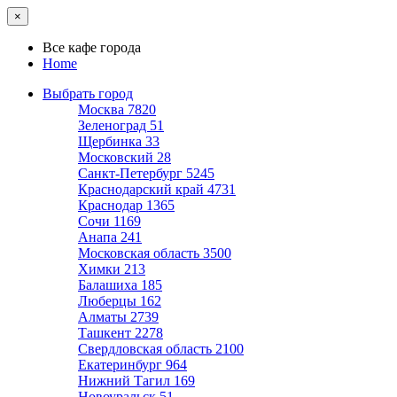
×
Все кафе города
Home
Выбрать город
Москва
7820
Зеленоград
51
Щербинка
33
Московский
28
Санкт-Петербург
5245
Краснодарский край
4731
Краснодар
1365
Сочи
1169
Анапа
241
Московская область
3500
Химки
213
Балашиха
185
Люберцы
162
Алматы
2739
Ташкент
2278
Свердловская область
2100
Екатеринбург
964
Нижний Тагил
169
Новоуральск
51