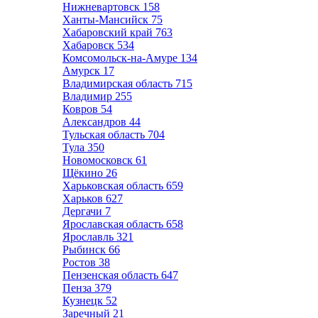
Нижневартовск
158
Ханты-Мансийск
75
Хабаровский край
763
Хабаровск
534
Комсомольск-на-Амуре
134
Амурск
17
Владимирская область
715
Владимир
255
Ковров
54
Александров
44
Тульская область
704
Тула
350
Новомосковск
61
Щёкино
26
Харьковская область
659
Харьков
627
Дергачи
7
Ярославская область
658
Ярославль
321
Рыбинск
66
Ростов
38
Пензенская область
647
Пенза
379
Кузнецк
52
Заречный
21