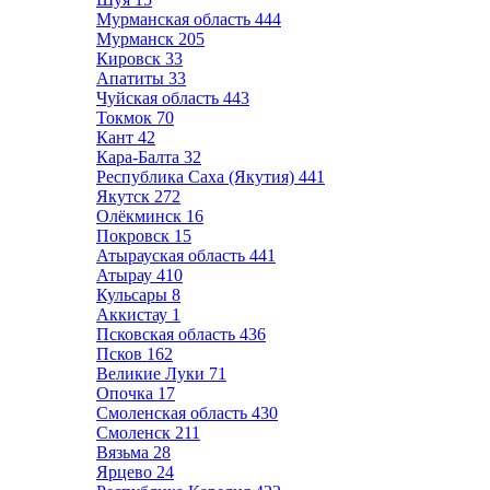
Мурманская область
444
Мурманск
205
Кировск
33
Апатиты
33
Чуйская область
443
Токмок
70
Кант
42
Кара-Балта
32
Республика Саха (Якутия)
441
Якутск
272
Олёкминск
16
Покровск
15
Атырауская область
441
Атырау
410
Кульсары
8
Аккистау
1
Псковская область
436
Псков
162
Великие Луки
71
Опочка
17
Смоленская область
430
Смоленск
211
Вязьма
28
Ярцево
24