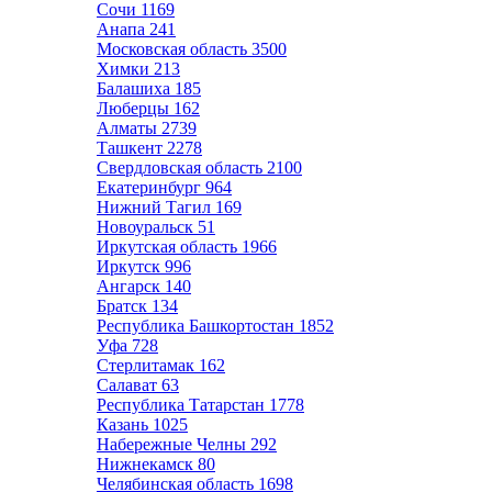
Сочи
1169
Анапа
241
Московская область
3500
Химки
213
Балашиха
185
Люберцы
162
Алматы
2739
Ташкент
2278
Свердловская область
2100
Екатеринбург
964
Нижний Тагил
169
Новоуральск
51
Иркутская область
1966
Иркутск
996
Ангарск
140
Братск
134
Республика Башкортостан
1852
Уфа
728
Стерлитамак
162
Салават
63
Республика Татарстан
1778
Казань
1025
Набережные Челны
292
Нижнекамск
80
Челябинская область
1698