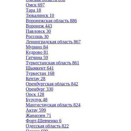
Омск
697
Тара
18
Тюкалинск
10
Воронежская область
886
Воронеж
443
Павловск
30
Россошь
30
Ленинградская область
867
Мурино
84
Кудрово
81
Гатчина
59
Туркестанская область
861
Шымкент
641
Туркестан
168
Кентау
28
Оренбургская область
842
Оренбург
330
Орск
128
Бузулук
48
Мангистауская область
824
Актау
599
Жанаозен
71
Форт-Шевченко
6
Одесская область
822