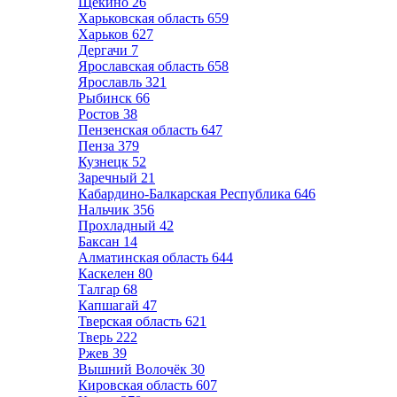
Щёкино
26
Харьковская область
659
Харьков
627
Дергачи
7
Ярославская область
658
Ярославль
321
Рыбинск
66
Ростов
38
Пензенская область
647
Пенза
379
Кузнецк
52
Заречный
21
Кабардино-Балкарская Республика
646
Нальчик
356
Прохладный
42
Баксан
14
Алматинская область
644
Каскелен
80
Талгар
68
Капшагай
47
Тверская область
621
Тверь
222
Ржев
39
Вышний Волочёк
30
Кировская область
607