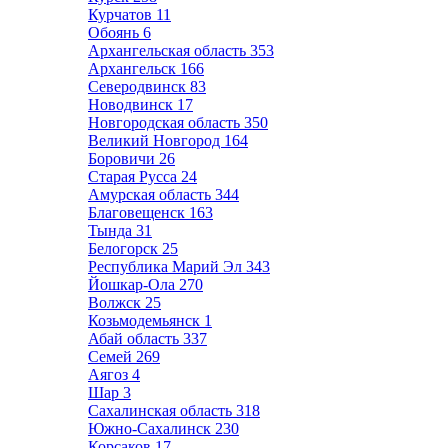
Курчатов
11
Обоянь
6
Архангельская область
353
Архангельск
166
Северодвинск
83
Новодвинск
17
Новгородская область
350
Великий Новгород
164
Боровичи
26
Старая Русса
24
Амурская область
344
Благовещенск
163
Тында
31
Белогорск
25
Республика Марий Эл
343
Йошкар-Ола
270
Волжск
25
Козьмодемьянск
1
Абай область
337
Семей
269
Аягоз
4
Шар
3
Сахалинская область
318
Южно-Сахалинск
230
Корсаков
17