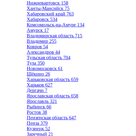
Нижневартовск
158
Ханты-Мансийск
75
Хабаровский край
763
Хабаровск
534
Комсомольск-на-Амуре
134
Амурск
17
Владимирская область
715
Владимир
255
Ковров
54
Александров
44
Тульская область
704
Тула
350
Новомосковск
61
Щёкино
26
Харьковская область
659
Харьков
627
Дергачи
7
Ярославская область
658
Ярославль
321
Рыбинск
66
Ростов
38
Пензенская область
647
Пенза
379
Кузнецк
52
Заречный
21