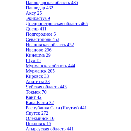
Павлодарская область
485
Павлодар
432
Аксу
25
Экибастуз
9
Днепропетровская область
465
Днепр
411
Подгородное
5
Севастополь
453
Ивановская область
452
Иваново
296
Кинешма
29
Шуя
15
Мурманская область
444
Мурманск
205
Кировск
33
Апатиты
33
Чуйская область
443
Токмок
70
Кант
42
Кара-Балта
32
Республика Саха (Якутия)
441
Якутск
272
Олёкминск
16
Покровск
15
Атырауская область
441