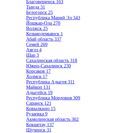
Благовещенск
163
Тында
31
Белогорск
25
Республика Марий Эл
343
Йошкар-Ола
270
Волжск
25
Козьмодемьянск
1
Абай область
337
Семей
269
Аягоз
4
Шар
3
Сахалинская область
318
Южно-Сахалинск
230
Корсаков
17
Холмск
17
Республика Адыгея
311
Майкоп
131
Адыгейск
19
Республика Мордовия
309
Саранск
121
Ковылкино
15
Рузаевка
9
Акмолинская область
302
Кокшетау
137
Щучинск
31