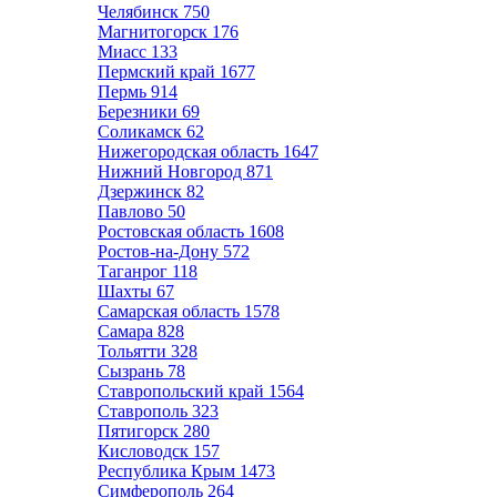
Челябинск
750
Магнитогорск
176
Миасс
133
Пермский край
1677
Пермь
914
Березники
69
Соликамск
62
Нижегородская область
1647
Нижний Новгород
871
Дзержинск
82
Павлово
50
Ростовская область
1608
Ростов-на-Дону
572
Таганрог
118
Шахты
67
Самарская область
1578
Самара
828
Тольятти
328
Сызрань
78
Ставропольский край
1564
Ставрополь
323
Пятигорск
280
Кисловодск
157
Республика Крым
1473
Симферополь
264