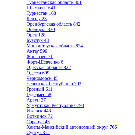
Туркестанская область
861
Шымкент
641
Туркестан
168
Кентау
28
Оренбургская область
842
Оренбург
330
Орск
128
Бузулук
48
Мангистауская область
824
Актау
599
Жанаозен
71
Форт-Шевченко
6
Одесская область
822
Одесса
699
Черноморск
45
Чеченская Республика
793
Грозный
611
Гудермес
58
Аргун
37
Удмуртская Республика
793
Ижевск
448
Воткинск
72
Сарапул
43
Ханты-Мансийский автономный округ
766
Сургут
312