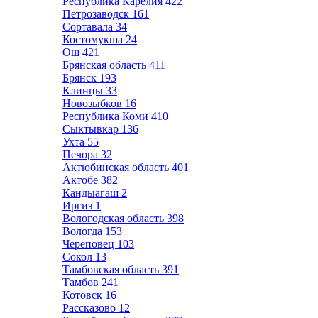
Республика Карелия
422
Петрозаводск
161
Сортавала
34
Костомукша
24
Ош
421
Брянская область
411
Брянск
193
Клинцы
33
Новозыбков
16
Республика Коми
410
Сыктывкар
136
Ухта
55
Печора
32
Актюбинская область
401
Актобе
382
Кандыагаш
2
Иргиз
1
Вологодская область
398
Вологда
153
Череповец
103
Сокол
13
Тамбовская область
391
Тамбов
241
Котовск
16
Рассказово
12