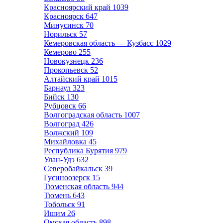
Красноярский край
1039
Красноярск
647
Минусинск
70
Норильск
57
Кемеровская область — Кузбасс
1029
Кемерово
255
Новокузнецк
236
Прокопьевск
52
Алтайский край
1015
Барнаул
323
Бийск
130
Рубцовск
66
Волгоградская область
1007
Волгоград
426
Волжский
109
Михайловка
45
Республика Бурятия
979
Улан-Удэ
632
Северобайкальск
39
Гусиноозерск
15
Тюменская область
944
Тюмень
643
Тобольск
91
Ишим
26
Омская область
898