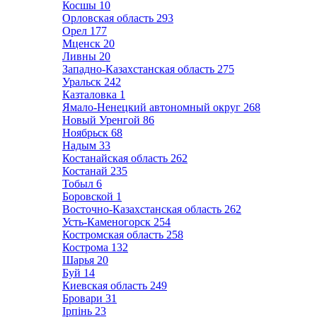
Косшы
10
Орловская область
293
Орел
177
Мценск
20
Ливны
20
Западно-Казахстанская область
275
Уральск
242
Казталовка
1
Ямало-Ненецкий автономный округ
268
Новый Уренгой
86
Ноябрьск
68
Надым
33
Костанайская область
262
Костанай
235
Тобыл
6
Боровской
1
Восточно-Казахстанская область
262
Усть-Каменогорск
254
Костромская область
258
Кострома
132
Шарья
20
Буй
14
Киевская область
249
Бровари
31
Ірпінь
23