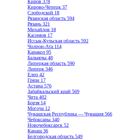
Киров
378
Кирово-Чепецк
37
Слободской
18
Рязанская область
594
Рязань
321
Михайлов
18
Касимов
17
Иссык-Кульская область
592
Чолпон-Ата
114
Каракол
95
Балыкчы
48
Липецкая область
590
Липецк
346
Елец
42
Грязи
17
Астана
576
Забайкальский край
569
Чита
402
Борзя
14
Могоча
12
Чувашская Республика — Чувашия
566
Чебоксары
340
Новочебоксарск
52
Канаш
36
Белгородская область
549