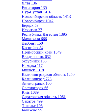
Ялта
136
Евпатория
135
Нур-Султан
1416
Новосибирская область
1413
Новосибирск
1042
Бердск
58
Искитим
27
Республика Дагестан
1395
Махачкала
666
Дербент
150
Каспийск
84
Приморский край
1349
Владивосток
632
Уссурийск
133
Находка
117
Бишкек
1318
Калининградская область
1250
Калининград
723
Зеленоградск
100
Светлогорск
66
Київ
1089
Саратовская область
1061
Саратов
499
Энгельс
106
Балаково
55