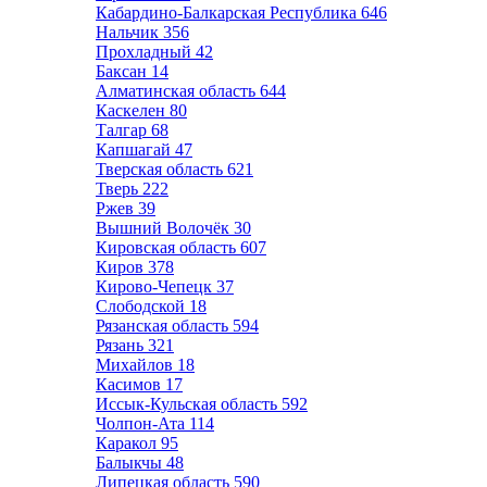
Кабардино-Балкарская Республика
646
Нальчик
356
Прохладный
42
Баксан
14
Алматинская область
644
Каскелен
80
Талгар
68
Капшагай
47
Тверская область
621
Тверь
222
Ржев
39
Вышний Волочёк
30
Кировская область
607
Киров
378
Кирово-Чепецк
37
Слободской
18
Рязанская область
594
Рязань
321
Михайлов
18
Касимов
17
Иссык-Кульская область
592
Чолпон-Ата
114
Каракол
95
Балыкчы
48
Липецкая область
590