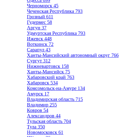
Одесса
699
Черноморск
45
Чеченская Республика
793
Грозный
611
Гудермес
58
Аргун
37
Удмуртская Республика
793
Ижевск
448
Воткинск
72
Сарапул
43
Ханты-Мансийский автономный округ
766
Сургут
312
Нижневартовск
158
Ханты-Мансийск
75
Хабаровский край
763
Хабаровск
534
Комсомольск-на-Амуре
134
Амурск
17
Владимирская область
715
Владимир
255
Ковров
54
Александров
44
Тульская область
704
Тула
350
Новомосковск
61