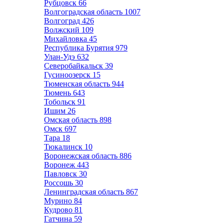
Рубцовск
66
Волгоградская область
1007
Волгоград
426
Волжский
109
Михайловка
45
Республика Бурятия
979
Улан-Удэ
632
Северобайкальск
39
Гусиноозерск
15
Тюменская область
944
Тюмень
643
Тобольск
91
Ишим
26
Омская область
898
Омск
697
Тара
18
Тюкалинск
10
Воронежская область
886
Воронеж
443
Павловск
30
Россошь
30
Ленинградская область
867
Мурино
84
Кудрово
81
Гатчина
59