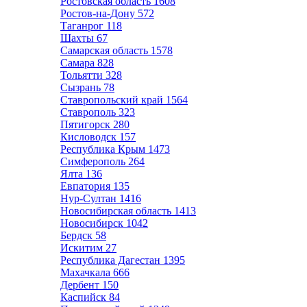
Ростовская область
1608
Ростов-на-Дону
572
Таганрог
118
Шахты
67
Самарская область
1578
Самара
828
Тольятти
328
Сызрань
78
Ставропольский край
1564
Ставрополь
323
Пятигорск
280
Кисловодск
157
Республика Крым
1473
Симферополь
264
Ялта
136
Евпатория
135
Нур-Султан
1416
Новосибирская область
1413
Новосибирск
1042
Бердск
58
Искитим
27
Республика Дагестан
1395
Махачкала
666
Дербент
150
Каспийск
84