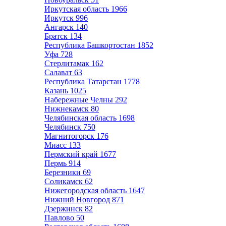
Иркутская область
1966
Иркутск
996
Ангарск
140
Братск
134
Республика Башкортостан
1852
Уфа
728
Стерлитамак
162
Салават
63
Республика Татарстан
1778
Казань
1025
Набережные Челны
292
Нижнекамск
80
Челябинская область
1698
Челябинск
750
Магнитогорск
176
Миасс
133
Пермский край
1677
Пермь
914
Березники
69
Соликамск
62
Нижегородская область
1647
Нижний Новгород
871
Дзержинск
82
Павлово
50