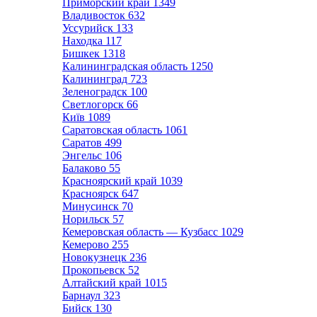
Приморский край
1349
Владивосток
632
Уссурийск
133
Находка
117
Бишкек
1318
Калининградская область
1250
Калининград
723
Зеленоградск
100
Светлогорск
66
Київ
1089
Саратовская область
1061
Саратов
499
Энгельс
106
Балаково
55
Красноярский край
1039
Красноярск
647
Минусинск
70
Норильск
57
Кемеровская область — Кузбасс
1029
Кемерово
255
Новокузнецк
236
Прокопьевск
52
Алтайский край
1015
Барнаул
323
Бийск
130