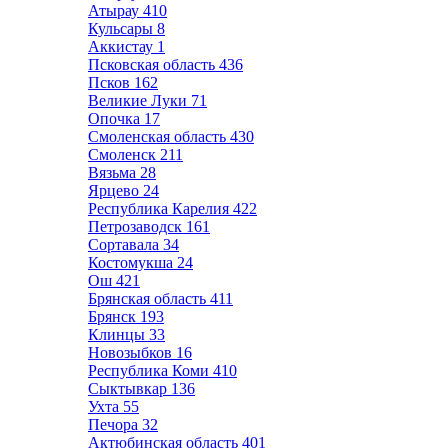
Атырау
410
Кульсары
8
Аккистау
1
Псковская область
436
Псков
162
Великие Луки
71
Опочка
17
Смоленская область
430
Смоленск
211
Вязьма
28
Ярцево
24
Республика Карелия
422
Петрозаводск
161
Сортавала
34
Костомукша
24
Ош
421
Брянская область
411
Брянск
193
Клинцы
33
Новозыбков
16
Республика Коми
410
Сыктывкар
136
Ухта
55
Печора
32
Актюбинская область
401