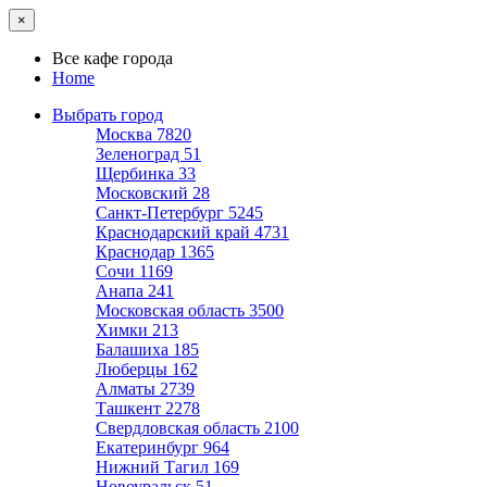
×
Все кафе города
Home
Выбрать город
Москва
7820
Зеленоград
51
Щербинка
33
Московский
28
Санкт-Петербург
5245
Краснодарский край
4731
Краснодар
1365
Сочи
1169
Анапа
241
Московская область
3500
Химки
213
Балашиха
185
Люберцы
162
Алматы
2739
Ташкент
2278
Свердловская область
2100
Екатеринбург
964
Нижний Тагил
169
Новоуральск
51