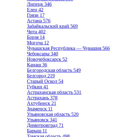
Липецк
346
Елец
42
Грязи
17
Астана
576
Забайкальский край
569
Чита
402
Борзя
14
Могоча
12
Чувашская Республика — Чувашия
566
Чебоксары
340
Новочебоксарск
52
Канаш
36
Белгородская область
549
Белгород
219
Старый Оскол
54
Губкин
41
Астраханская область
531
Астрахань
378
Ахтубинск
21
Знаменск
11
Ульяновская область
520
Ульяновск
341
Димитровград
71
Барыш
11
Томская область
498