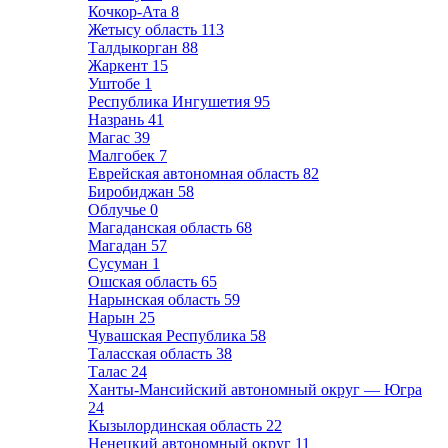
Кочкор-Ата
8
Жетысу область
113
Талдыкорган
88
Жаркент
15
Уштобе
1
Республика Ингушетия
95
Назрань
41
Магас
39
Малгобек
7
Еврейская автономная область
82
Биробиджан
58
Облучье
0
Магаданская область
68
Магадан
57
Сусуман
1
Ошская область
65
Нарынская область
59
Нарын
25
Чувашская Республика
58
Таласская область
38
Талас
24
Ханты-Мансийский автономный округ — Югра
24
Кызылординская область
22
Ненецкий автономный округ
11