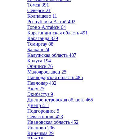
Томск
391
Северск
21
Колпашево
11
Республика Алтай
492
Горно-Алтайск
64
Карагандинская область
491
Караганда
339
Темиртау
88
Балхаш
24
Калужская область
487
Калуга
194
Обнинск
76
Малоярославец
25
Павлодарская область
485
Павлодар
432
Аксу
25
Экибастуз
9
Днепропетровская область
465
Днепр
411
Подгородное
5
Севастополь
453
Ивановская область
452
Иваново
296
Кинешма
29
Шуя
15