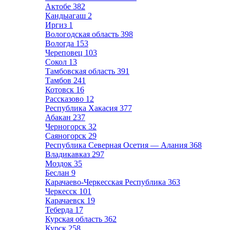
Актобе
382
Кандыагаш
2
Иргиз
1
Вологодская область
398
Вологда
153
Череповец
103
Сокол
13
Тамбовская область
391
Тамбов
241
Котовск
16
Рассказово
12
Республика Хакасия
377
Абакан
237
Черногорск
32
Саяногорск
29
Республика Северная Осетия — Алания
368
Владикавказ
297
Моздок
35
Беслан
9
Карачаево-Черкесская Республика
363
Черкесск
101
Карачаевск
19
Теберда
17
Курская область
362
Курск
258