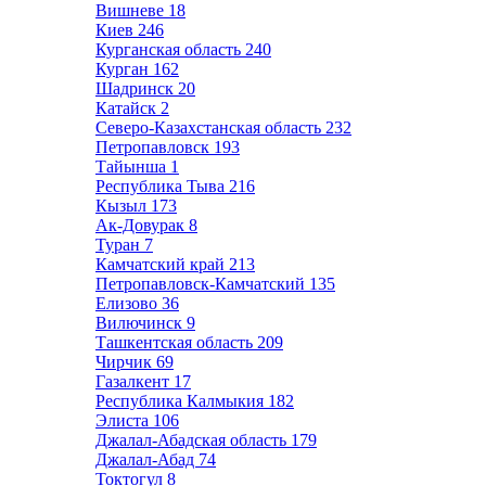
Вишневе
18
Киев
246
Курганская область
240
Курган
162
Шадринск
20
Катайск
2
Северо-Казахстанская область
232
Петропавловск
193
Тайынша
1
Республика Тыва
216
Кызыл
173
Ак-Довурак
8
Туран
7
Камчатский край
213
Петропавловск-Камчатский
135
Елизово
36
Вилючинск
9
Ташкентская область
209
Чирчик
69
Газалкент
17
Республика Калмыкия
182
Элиста
106
Джалал-Абадская область
179
Джалал-Абад
74
Токтогул
8