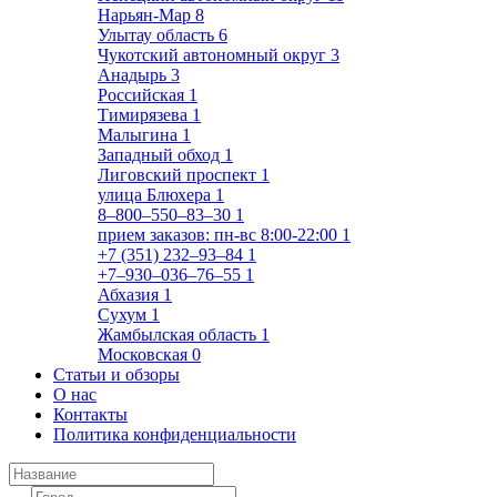
Нарьян-Мар
8
Улытау область
6
Чукотский автономный округ
3
Анадырь
3
Российская
1
Тимирязева
1
Малыгина
1
Западный обход
1
Лиговский проспект
1
улица Блюхера
1
8‒800‒550‒83‒30
1
прием заказов: пн-вс 8:00-22:00
1
+7 (351) 232‒93‒84
1
+7‒930‒036‒76‒55
1
Абхазия
1
Сухум
1
Жамбылская область
1
Московская
0
Статьи и обзоры
О нас
Контакты
Политика конфиденциальности