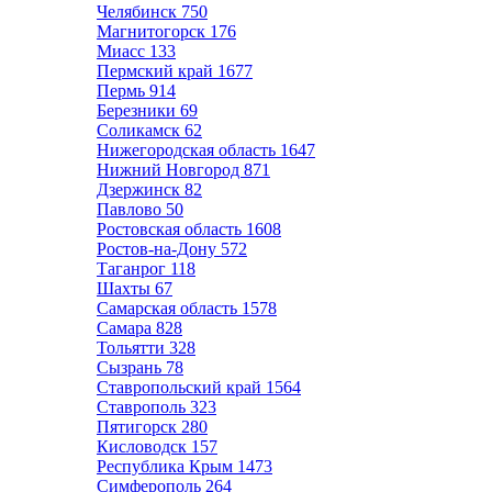
Челябинск
750
Магнитогорск
176
Миасс
133
Пермский край
1677
Пермь
914
Березники
69
Соликамск
62
Нижегородская область
1647
Нижний Новгород
871
Дзержинск
82
Павлово
50
Ростовская область
1608
Ростов-на-Дону
572
Таганрог
118
Шахты
67
Самарская область
1578
Самара
828
Тольятти
328
Сызрань
78
Ставропольский край
1564
Ставрополь
323
Пятигорск
280
Кисловодск
157
Республика Крым
1473
Симферополь
264