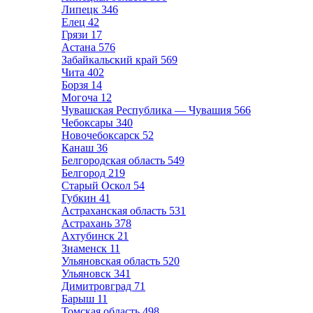
Липецк
346
Елец
42
Грязи
17
Астана
576
Забайкальский край
569
Чита
402
Борзя
14
Могоча
12
Чувашская Республика — Чувашия
566
Чебоксары
340
Новочебоксарск
52
Канаш
36
Белгородская область
549
Белгород
219
Старый Оскол
54
Губкин
41
Астраханская область
531
Астрахань
378
Ахтубинск
21
Знаменск
11
Ульяновская область
520
Ульяновск
341
Димитровград
71
Барыш
11
Томская область
498