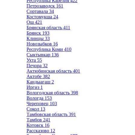
Республика Карелия
422
Петрозаводск
161
Сортавала
34
Костомукша
24
Ош
421
Брянская область
411
Брянск
193
Клинцы
33
Новозыбков
16
Республика Коми
410
Сыктывкар
136
Ухта
55
Печора
32
Актюбинская область
401
Актобе
382
Кандыагаш
2
Иргиз
1
Вологодская область
398
Вологда
153
Череповец
103
Сокол
13
Тамбовская область
391
Тамбов
241
Котовск
16
Рассказово
12