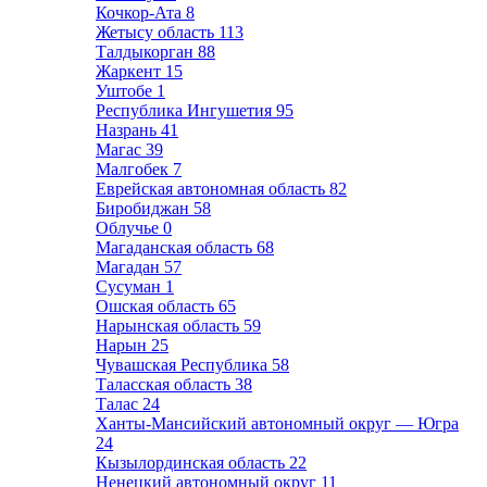
Кочкор-Ата
8
Жетысу область
113
Талдыкорган
88
Жаркент
15
Уштобе
1
Республика Ингушетия
95
Назрань
41
Магас
39
Малгобек
7
Еврейская автономная область
82
Биробиджан
58
Облучье
0
Магаданская область
68
Магадан
57
Сусуман
1
Ошская область
65
Нарынская область
59
Нарын
25
Чувашская Республика
58
Таласская область
38
Талас
24
Ханты-Мансийский автономный округ — Югра
24
Кызылординская область
22
Ненецкий автономный округ
11