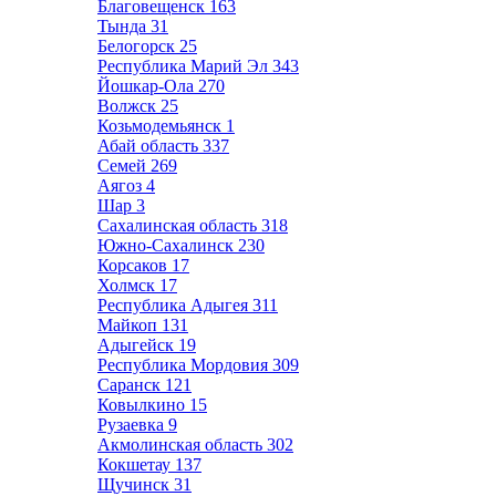
Благовещенск
163
Тында
31
Белогорск
25
Республика Марий Эл
343
Йошкар-Ола
270
Волжск
25
Козьмодемьянск
1
Абай область
337
Семей
269
Аягоз
4
Шар
3
Сахалинская область
318
Южно-Сахалинск
230
Корсаков
17
Холмск
17
Республика Адыгея
311
Майкоп
131
Адыгейск
19
Республика Мордовия
309
Саранск
121
Ковылкино
15
Рузаевка
9
Акмолинская область
302
Кокшетау
137
Щучинск
31