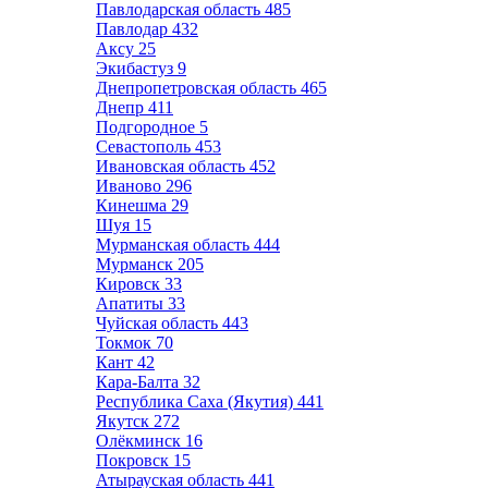
Павлодарская область
485
Павлодар
432
Аксу
25
Экибастуз
9
Днепропетровская область
465
Днепр
411
Подгородное
5
Севастополь
453
Ивановская область
452
Иваново
296
Кинешма
29
Шуя
15
Мурманская область
444
Мурманск
205
Кировск
33
Апатиты
33
Чуйская область
443
Токмок
70
Кант
42
Кара-Балта
32
Республика Саха (Якутия)
441
Якутск
272
Олёкминск
16
Покровск
15
Атырауская область
441