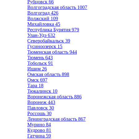
Рубцовск
66
Волгоградская область
1007
Волгоград
426
Волжский
109
Михайловка
45
Республика Бурятия
979
Улан-Удэ
632
Северобайкальск
39
Гусиноозерск
15
Тюменская область
944
Тюмень
643
Тобольск
91
Ишим
26
Омская область
898
Омск
697
Тара
18
Тюкалинск
10
Воронежская область
886
Воронеж
443
Павловск
30
Россошь
30
Ленинградская область
867
Мурино
84
Кудрово
81
Гатчина
59