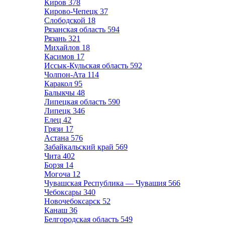
Киров
378
Кирово-Чепецк
37
Слободской
18
Рязанская область
594
Рязань
321
Михайлов
18
Касимов
17
Иссык-Кульская область
592
Чолпон-Ата
114
Каракол
95
Балыкчы
48
Липецкая область
590
Липецк
346
Елец
42
Грязи
17
Астана
576
Забайкальский край
569
Чита
402
Борзя
14
Могоча
12
Чувашская Республика — Чувашия
566
Чебоксары
340
Новочебоксарск
52
Канаш
36
Белгородская область
549