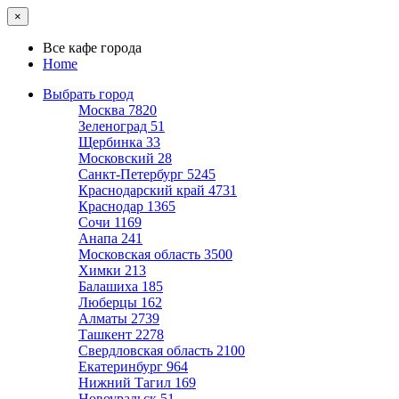
×
Все кафе города
Home
Выбрать город
Москва
7820
Зеленоград
51
Щербинка
33
Московский
28
Санкт-Петербург
5245
Краснодарский край
4731
Краснодар
1365
Сочи
1169
Анапа
241
Московская область
3500
Химки
213
Балашиха
185
Люберцы
162
Алматы
2739
Ташкент
2278
Свердловская область
2100
Екатеринбург
964
Нижний Тагил
169
Новоуральск
51