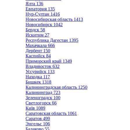
Ялта
136
Евпатория
135
Нур-Султан
1416
Новосибирская область
1413
Новосибирск
1042
Бердск
58
Искитим
27
Республика Дагестан
1395
Махачкала
666
Дербент
150
Каспийск
84
Приморский край
1349
Владивосток
632
Уссурийск
133
Находка
117
Бишкек
1318
Калининградская область
1250
Калининград
723
Зеленоградск
100
Светлогорск
66
Київ
1089
Саратовская область
1061
Саратов
499
Энгельс
106
Балаково
55