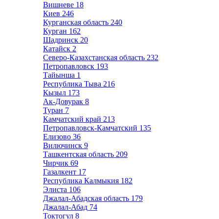
Вишневе
18
Киев
246
Курганская область
240
Курган
162
Шадринск
20
Катайск
2
Северо-Казахстанская область
232
Петропавловск
193
Тайынша
1
Республика Тыва
216
Кызыл
173
Ак-Довурак
8
Туран
7
Камчатский край
213
Петропавловск-Камчатский
135
Елизово
36
Вилючинск
9
Ташкентская область
209
Чирчик
69
Газалкент
17
Республика Калмыкия
182
Элиста
106
Джалал-Абадская область
179
Джалал-Абад
74
Токтогул
8