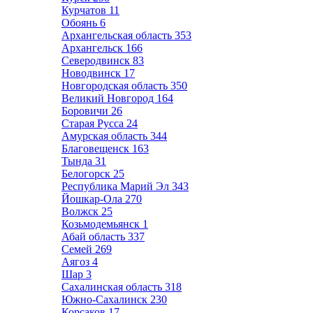
Курчатов
11
Обоянь
6
Архангельская область
353
Архангельск
166
Северодвинск
83
Новодвинск
17
Новгородская область
350
Великий Новгород
164
Боровичи
26
Старая Русса
24
Амурская область
344
Благовещенск
163
Тында
31
Белогорск
25
Республика Марий Эл
343
Йошкар-Ола
270
Волжск
25
Козьмодемьянск
1
Абай область
337
Семей
269
Аягоз
4
Шар
3
Сахалинская область
318
Южно-Сахалинск
230
Корсаков
17