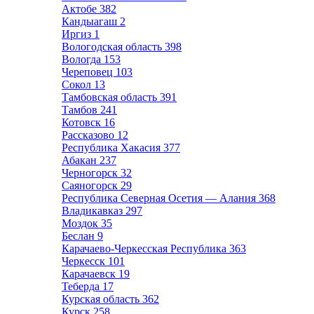
Актобе
382
Кандыагаш
2
Иргиз
1
Вологодская область
398
Вологда
153
Череповец
103
Сокол
13
Тамбовская область
391
Тамбов
241
Котовск
16
Рассказово
12
Республика Хакасия
377
Абакан
237
Черногорск
32
Саяногорск
29
Республика Северная Осетия — Алания
368
Владикавказ
297
Моздок
35
Беслан
9
Карачаево-Черкесская Республика
363
Черкесск
101
Карачаевск
19
Теберда
17
Курская область
362
Курск
258