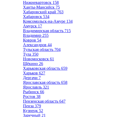
Нижневартовск
158
Ханты-Мансийск
75
Хабаровский край
763
Хабаровск
534
Комсомольск-на-Амуре
134
Амурск
17
Владимирская область
715
Владимир
255
Ковров
54
Александров
44
Тульская область
704
Тула
350
Новомосковск
61
Щёкино
26
Харьковская область
659
Харьков
627
Дергачи
7
Ярославская область
658
Ярославль
321
Рыбинск
66
Ростов
38
Пензенская область
647
Пенза
379
Кузнецк
52
Заречный
21