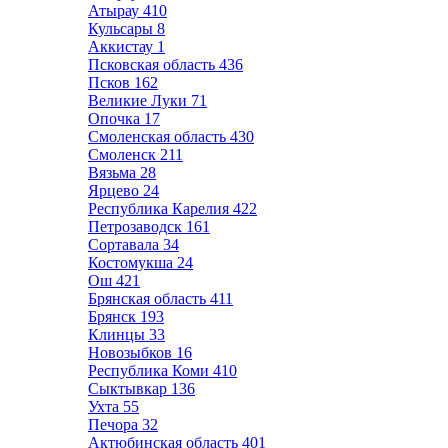
Атырау
410
Кульсары
8
Аккистау
1
Псковская область
436
Псков
162
Великие Луки
71
Опочка
17
Смоленская область
430
Смоленск
211
Вязьма
28
Ярцево
24
Республика Карелия
422
Петрозаводск
161
Сортавала
34
Костомукша
24
Ош
421
Брянская область
411
Брянск
193
Клинцы
33
Новозыбков
16
Республика Коми
410
Сыктывкар
136
Ухта
55
Печора
32
Актюбинская область
401