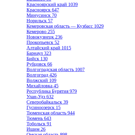
Красноярский край
1039
Красноярск
647
Минусинск
70
Норильск
57
Кемеровская область — Кузбасс
1029
Кемерово
255
Новокузнецк
236
Прокопьевск
52
Алтайский край
1015
Барнаул
323
Бийск
130
Рубцовск
66
Волгоградская область
1007
Волгоград
426
Волжский
109
Михайловка
45
Республика Бурятия
979
Улан-Удэ
632
Северобайкальск
39
Гусиноозерск
15
Тюменская область
944
Тюмень
643
Тобольск
91
Ишим
26
Омская область
898