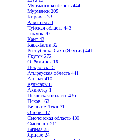
Мурманская область
444
Мурманск
205
Кировск
33
Апатиты
33
Чуйская область
443
Токмок
70
Кант
42
Кара-Балта
32
Республика Саха (Якутия)
441
Якутск
272
Олёкминск
16
Покровск
15
Атырауская область
441
Атырау
410
Кульсары
8
Аккистау
1
Псковская область
436
Псков
162
Великие Луки
71
Опочка
17
Смоленская область
430
Смоленск
211
Вязьма
28
Ярцево
24