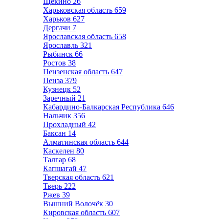
Щёкино
26
Харьковская область
659
Харьков
627
Дергачи
7
Ярославская область
658
Ярославль
321
Рыбинск
66
Ростов
38
Пензенская область
647
Пенза
379
Кузнецк
52
Заречный
21
Кабардино-Балкарская Республика
646
Нальчик
356
Прохладный
42
Баксан
14
Алматинская область
644
Каскелен
80
Талгар
68
Капшагай
47
Тверская область
621
Тверь
222
Ржев
39
Вышний Волочёк
30
Кировская область
607