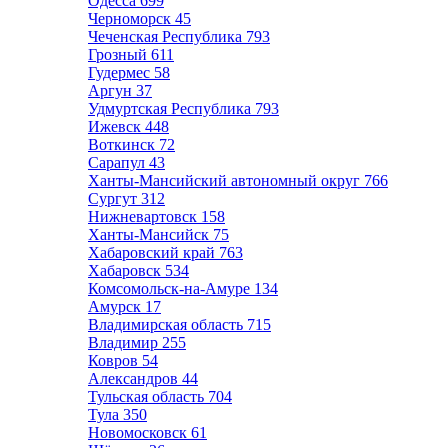
Одесса
699
Черноморск
45
Чеченская Республика
793
Грозный
611
Гудермес
58
Аргун
37
Удмуртская Республика
793
Ижевск
448
Воткинск
72
Сарапул
43
Ханты-Мансийский автономный округ
766
Сургут
312
Нижневартовск
158
Ханты-Мансийск
75
Хабаровский край
763
Хабаровск
534
Комсомольск-на-Амуре
134
Амурск
17
Владимирская область
715
Владимир
255
Ковров
54
Александров
44
Тульская область
704
Тула
350
Новомосковск
61