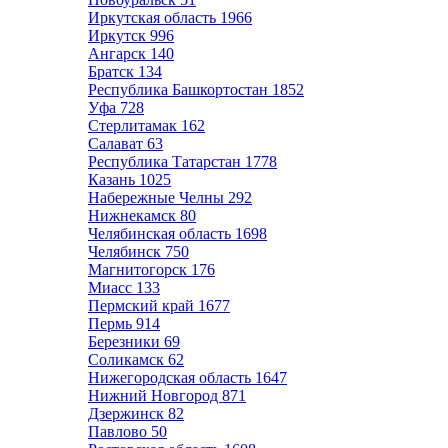
Иркутская область
1966
Иркутск
996
Ангарск
140
Братск
134
Республика Башкортостан
1852
Уфа
728
Стерлитамак
162
Салават
63
Республика Татарстан
1778
Казань
1025
Набережные Челны
292
Нижнекамск
80
Челябинская область
1698
Челябинск
750
Магнитогорск
176
Миасс
133
Пермский край
1677
Пермь
914
Березники
69
Соликамск
62
Нижегородская область
1647
Нижний Новгород
871
Дзержинск
82
Павлово
50