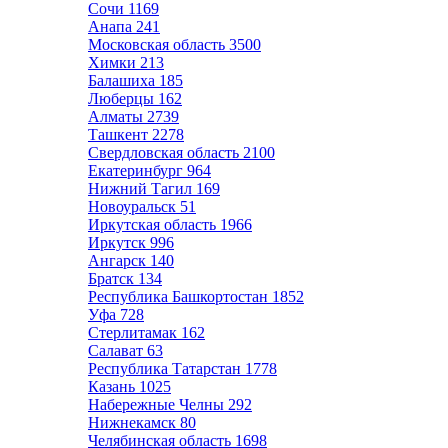
Сочи
1169
Анапа
241
Московская область
3500
Химки
213
Балашиха
185
Люберцы
162
Алматы
2739
Ташкент
2278
Свердловская область
2100
Екатеринбург
964
Нижний Тагил
169
Новоуральск
51
Иркутская область
1966
Иркутск
996
Ангарск
140
Братск
134
Республика Башкортостан
1852
Уфа
728
Стерлитамак
162
Салават
63
Республика Татарстан
1778
Казань
1025
Набережные Челны
292
Нижнекамск
80
Челябинская область
1698