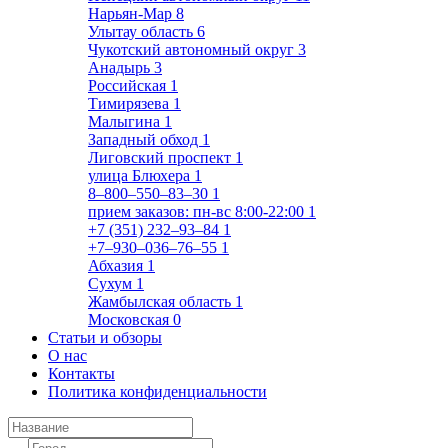
Нарьян-Мар
8
Улытау область
6
Чукотский автономный округ
3
Анадырь
3
Российская
1
Тимирязева
1
Малыгина
1
Западный обход
1
Лиговский проспект
1
улица Блюхера
1
8‒800‒550‒83‒30
1
прием заказов: пн-вс 8:00-22:00
1
+7 (351) 232‒93‒84
1
+7‒930‒036‒76‒55
1
Абхазия
1
Сухум
1
Жамбылская область
1
Московская
0
Статьи и обзоры
О нас
Контакты
Политика конфиденциальности