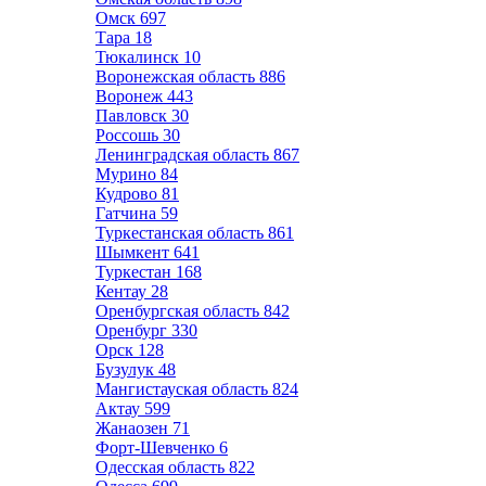
Омск
697
Тара
18
Тюкалинск
10
Воронежская область
886
Воронеж
443
Павловск
30
Россошь
30
Ленинградская область
867
Мурино
84
Кудрово
81
Гатчина
59
Туркестанская область
861
Шымкент
641
Туркестан
168
Кентау
28
Оренбургская область
842
Оренбург
330
Орск
128
Бузулук
48
Мангистауская область
824
Актау
599
Жанаозен
71
Форт-Шевченко
6
Одесская область
822