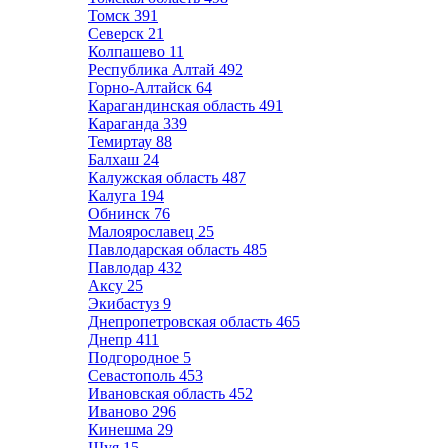
Томск
391
Северск
21
Колпашево
11
Республика Алтай
492
Горно-Алтайск
64
Карагандинская область
491
Караганда
339
Темиртау
88
Балхаш
24
Калужская область
487
Калуга
194
Обнинск
76
Малоярославец
25
Павлодарская область
485
Павлодар
432
Аксу
25
Экибастуз
9
Днепропетровская область
465
Днепр
411
Подгородное
5
Севастополь
453
Ивановская область
452
Иваново
296
Кинешма
29
Шуя
15