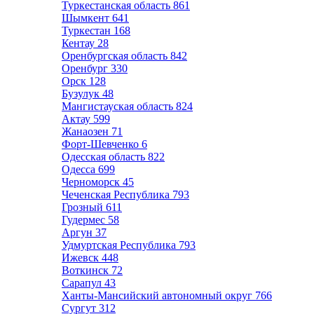
Туркестанская область
861
Шымкент
641
Туркестан
168
Кентау
28
Оренбургская область
842
Оренбург
330
Орск
128
Бузулук
48
Мангистауская область
824
Актау
599
Жанаозен
71
Форт-Шевченко
6
Одесская область
822
Одесса
699
Черноморск
45
Чеченская Республика
793
Грозный
611
Гудермес
58
Аргун
37
Удмуртская Республика
793
Ижевск
448
Воткинск
72
Сарапул
43
Ханты-Мансийский автономный округ
766
Сургут
312