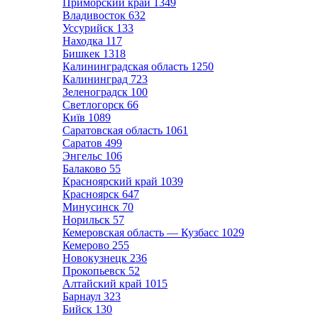
Приморский край
1349
Владивосток
632
Уссурийск
133
Находка
117
Бишкек
1318
Калининградская область
1250
Калининград
723
Зеленоградск
100
Светлогорск
66
Київ
1089
Саратовская область
1061
Саратов
499
Энгельс
106
Балаково
55
Красноярский край
1039
Красноярск
647
Минусинск
70
Норильск
57
Кемеровская область — Кузбасс
1029
Кемерово
255
Новокузнецк
236
Прокопьевск
52
Алтайский край
1015
Барнаул
323
Бийск
130