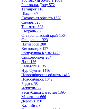
Ростовская область
1608
Ростов-на-Дону
572
Таганрог
118
Шахты
67
Самарская область
1578
Самара
828
Тольятти
328
Сызрань
78
Ставропольский край
1564
Ставрополь
323
Пятигорск
280
Кисловодск
157
Республика Крым
1473
Симферополь
264
Ялта
136
Евпатория
135
Нур-Султан
1416
Новосибирская область
1413
Новосибирск
1042
Бердск
58
Искитим
27
Республика Дагестан
1395
Махачкала
666
Дербент
150
Каспийск
84