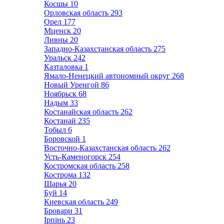
Косшы
10
Орловская область
293
Орел
177
Мценск
20
Ливны
20
Западно-Казахстанская область
275
Уральск
242
Казталовка
1
Ямало-Ненецкий автономный округ
268
Новый Уренгой
86
Ноябрьск
68
Надым
33
Костанайская область
262
Костанай
235
Тобыл
6
Боровской
1
Восточно-Казахстанская область
262
Усть-Каменогорск
254
Костромская область
258
Кострома
132
Шарья
20
Буй
14
Киевская область
249
Бровари
31
Ірпінь
23