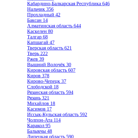
Кабардино-Балкарская Республика
646
Нальчик
356
Прохладный
42
Баксан
14
Алматинская область
644
Каскелен
80
Талгар
68
Капшагай
47
Тверская область
621
Тверь
222
Ржев
39
Вышний Волочёк
30
Кировская область
607
Киров
378
Кирово-Чепецк
37
Слободской
18
Рязанская область
594
Рязань
321
Михайлов
18
Касимов
17
Иссык-Кульская область
592
Чолпон-Ата
114
Каракол
95
Балыкчы
48
Липецкая область
590