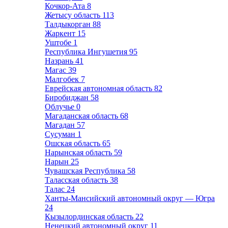
Кочкор-Ата
8
Жетысу область
113
Талдыкорган
88
Жаркент
15
Уштобе
1
Республика Ингушетия
95
Назрань
41
Магас
39
Малгобек
7
Еврейская автономная область
82
Биробиджан
58
Облучье
0
Магаданская область
68
Магадан
57
Сусуман
1
Ошская область
65
Нарынская область
59
Нарын
25
Чувашская Республика
58
Таласская область
38
Талас
24
Ханты-Мансийский автономный округ — Югра
24
Кызылординская область
22
Ненецкий автономный округ
11