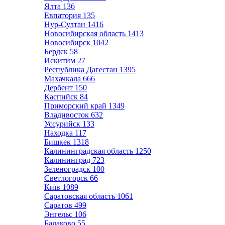
Ялта
136
Евпатория
135
Нур-Султан
1416
Новосибирская область
1413
Новосибирск
1042
Бердск
58
Искитим
27
Республика Дагестан
1395
Махачкала
666
Дербент
150
Каспийск
84
Приморский край
1349
Владивосток
632
Уссурийск
133
Находка
117
Бишкек
1318
Калининградская область
1250
Калининград
723
Зеленоградск
100
Светлогорск
66
Київ
1089
Саратовская область
1061
Саратов
499
Энгельс
106
Балаково
55