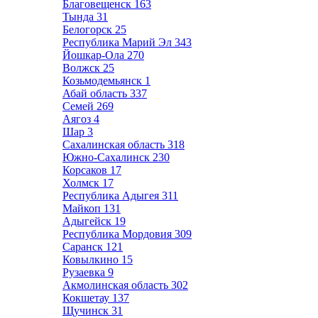
Благовещенск
163
Тында
31
Белогорск
25
Республика Марий Эл
343
Йошкар-Ола
270
Волжск
25
Козьмодемьянск
1
Абай область
337
Семей
269
Аягоз
4
Шар
3
Сахалинская область
318
Южно-Сахалинск
230
Корсаков
17
Холмск
17
Республика Адыгея
311
Майкоп
131
Адыгейск
19
Республика Мордовия
309
Саранск
121
Ковылкино
15
Рузаевка
9
Акмолинская область
302
Кокшетау
137
Щучинск
31