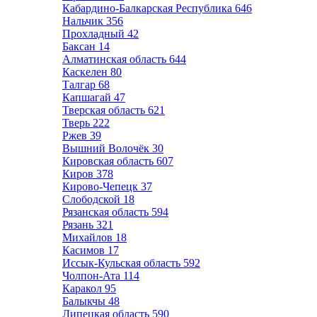
Кабардино-Балкарская Республика
646
Нальчик
356
Прохладный
42
Баксан
14
Алматинская область
644
Каскелен
80
Талгар
68
Капшагай
47
Тверская область
621
Тверь
222
Ржев
39
Вышний Волочёк
30
Кировская область
607
Киров
378
Кирово-Чепецк
37
Слободской
18
Рязанская область
594
Рязань
321
Михайлов
18
Касимов
17
Иссык-Кульская область
592
Чолпон-Ата
114
Каракол
95
Балыкчы
48
Липецкая область
590