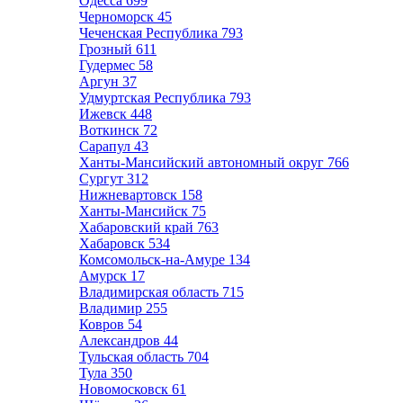
Одесса
699
Черноморск
45
Чеченская Республика
793
Грозный
611
Гудермес
58
Аргун
37
Удмуртская Республика
793
Ижевск
448
Воткинск
72
Сарапул
43
Ханты-Мансийский автономный округ
766
Сургут
312
Нижневартовск
158
Ханты-Мансийск
75
Хабаровский край
763
Хабаровск
534
Комсомольск-на-Амуре
134
Амурск
17
Владимирская область
715
Владимир
255
Ковров
54
Александров
44
Тульская область
704
Тула
350
Новомосковск
61