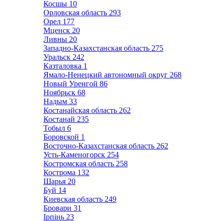
Косшы
10
Орловская область
293
Орел
177
Мценск
20
Ливны
20
Западно-Казахстанская область
275
Уральск
242
Казталовка
1
Ямало-Ненецкий автономный округ
268
Новый Уренгой
86
Ноябрьск
68
Надым
33
Костанайская область
262
Костанай
235
Тобыл
6
Боровской
1
Восточно-Казахстанская область
262
Усть-Каменогорск
254
Костромская область
258
Кострома
132
Шарья
20
Буй
14
Киевская область
249
Бровари
31
Ірпінь
23