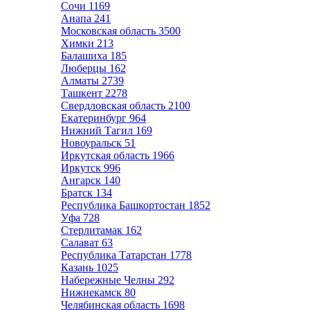
Сочи
1169
Анапа
241
Московская область
3500
Химки
213
Балашиха
185
Люберцы
162
Алматы
2739
Ташкент
2278
Свердловская область
2100
Екатеринбург
964
Нижний Тагил
169
Новоуральск
51
Иркутская область
1966
Иркутск
996
Ангарск
140
Братск
134
Республика Башкортостан
1852
Уфа
728
Стерлитамак
162
Салават
63
Республика Татарстан
1778
Казань
1025
Набережные Челны
292
Нижнекамск
80
Челябинская область
1698