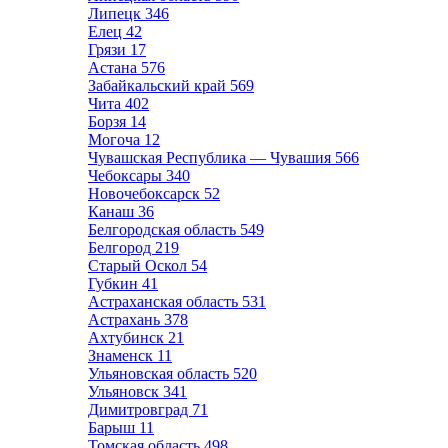
Липецк
346
Елец
42
Грязи
17
Астана
576
Забайкальский край
569
Чита
402
Борзя
14
Могоча
12
Чувашская Республика — Чувашия
566
Чебоксары
340
Новочебоксарск
52
Канаш
36
Белгородская область
549
Белгород
219
Старый Оскол
54
Губкин
41
Астраханская область
531
Астрахань
378
Ахтубинск
21
Знаменск
11
Ульяновская область
520
Ульяновск
341
Димитровград
71
Барыш
11
Томская область
498