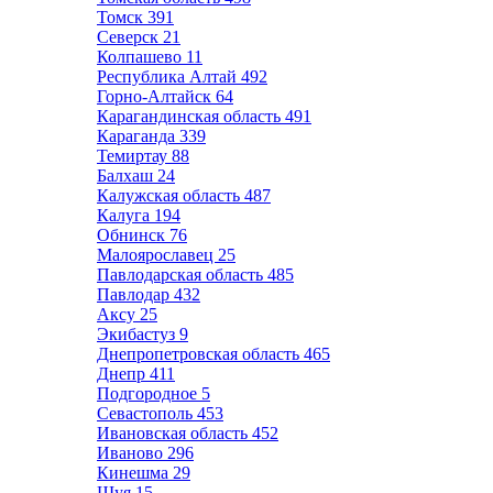
Томск
391
Северск
21
Колпашево
11
Республика Алтай
492
Горно-Алтайск
64
Карагандинская область
491
Караганда
339
Темиртау
88
Балхаш
24
Калужская область
487
Калуга
194
Обнинск
76
Малоярославец
25
Павлодарская область
485
Павлодар
432
Аксу
25
Экибастуз
9
Днепропетровская область
465
Днепр
411
Подгородное
5
Севастополь
453
Ивановская область
452
Иваново
296
Кинешма
29
Шуя
15