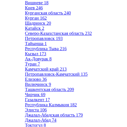
Вишневе
18
Киев
246
Курганская область
240
Курган
162
Шадринск
20
Катайск
2
Северо-Казахстанская область
232
Петропавловск
193
Тайынша
1
Республика Тыва
216
Кызыл
173
Ак-Довурак
8
Туран
7
Камчатский край
213
Петропавловск-Камчатский
135
Елизово
36
Вилючинск
9
Ташкентская область
209
Чирчик
69
Газалкент
17
Республика Калмыкия
182
Элиста
106
Джалал-Абадская область
179
Джалал-Абад
74
Токтогул
8