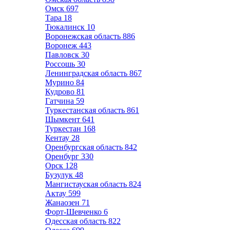
Омск
697
Тара
18
Тюкалинск
10
Воронежская область
886
Воронеж
443
Павловск
30
Россошь
30
Ленинградская область
867
Мурино
84
Кудрово
81
Гатчина
59
Туркестанская область
861
Шымкент
641
Туркестан
168
Кентау
28
Оренбургская область
842
Оренбург
330
Орск
128
Бузулук
48
Мангистауская область
824
Актау
599
Жанаозен
71
Форт-Шевченко
6
Одесская область
822