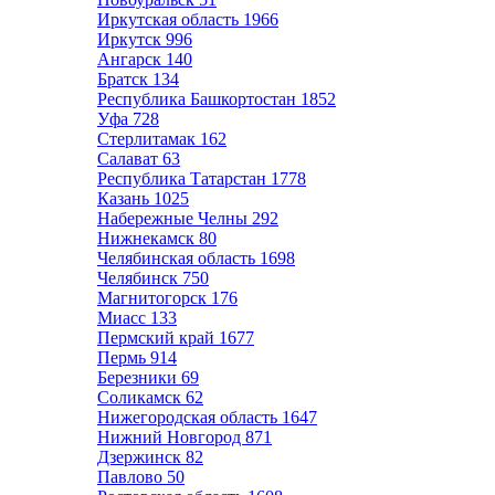
Иркутская область
1966
Иркутск
996
Ангарск
140
Братск
134
Республика Башкортостан
1852
Уфа
728
Стерлитамак
162
Салават
63
Республика Татарстан
1778
Казань
1025
Набережные Челны
292
Нижнекамск
80
Челябинская область
1698
Челябинск
750
Магнитогорск
176
Миасс
133
Пермский край
1677
Пермь
914
Березники
69
Соликамск
62
Нижегородская область
1647
Нижний Новгород
871
Дзержинск
82
Павлово
50