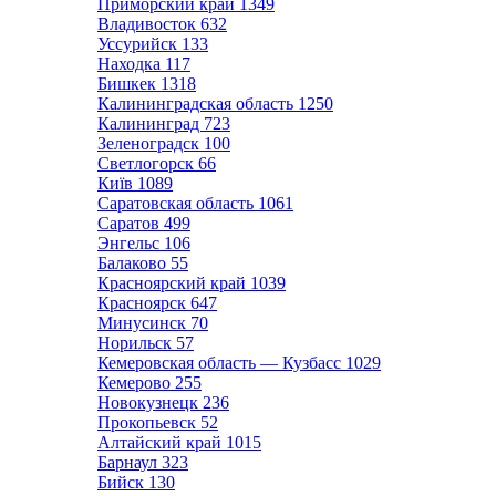
Приморский край
1349
Владивосток
632
Уссурийск
133
Находка
117
Бишкек
1318
Калининградская область
1250
Калининград
723
Зеленоградск
100
Светлогорск
66
Київ
1089
Саратовская область
1061
Саратов
499
Энгельс
106
Балаково
55
Красноярский край
1039
Красноярск
647
Минусинск
70
Норильск
57
Кемеровская область — Кузбасс
1029
Кемерово
255
Новокузнецк
236
Прокопьевск
52
Алтайский край
1015
Барнаул
323
Бийск
130