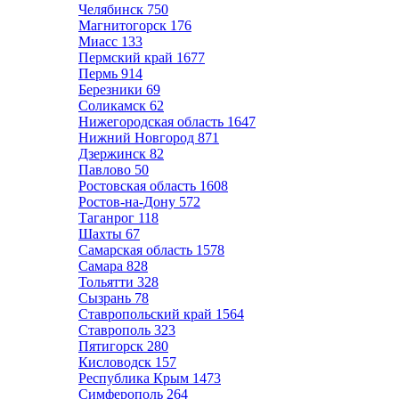
Челябинск
750
Магнитогорск
176
Миасс
133
Пермский край
1677
Пермь
914
Березники
69
Соликамск
62
Нижегородская область
1647
Нижний Новгород
871
Дзержинск
82
Павлово
50
Ростовская область
1608
Ростов-на-Дону
572
Таганрог
118
Шахты
67
Самарская область
1578
Самара
828
Тольятти
328
Сызрань
78
Ставропольский край
1564
Ставрополь
323
Пятигорск
280
Кисловодск
157
Республика Крым
1473
Симферополь
264