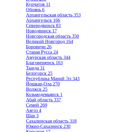
Курчатов
11
Обоянь
6
Архангельская область
353
Архангельск
166
Северодвинск
83
Новодвинск
17
Новгородская область
350
Великий Новгород
164
Боровичи
26
Старая Русса
24
Амурская область
344
Благовещенск
163
Тында
31
Белогорск
25
Республика Марий Эл
343
Йошкар-Ола
270
Волжск
25
Козьмодемьянск
1
Абай область
337
Семей
269
Аягоз
4
Шар
3
Сахалинская область
318
Южно-Сахалинск
230
Корсаков
17