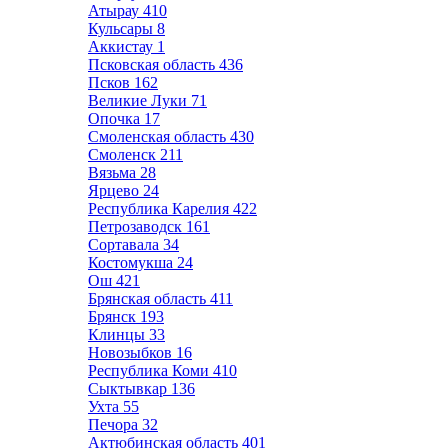
Атырау
410
Кульсары
8
Аккистау
1
Псковская область
436
Псков
162
Великие Луки
71
Опочка
17
Смоленская область
430
Смоленск
211
Вязьма
28
Ярцево
24
Республика Карелия
422
Петрозаводск
161
Сортавала
34
Костомукша
24
Ош
421
Брянская область
411
Брянск
193
Клинцы
33
Новозыбков
16
Республика Коми
410
Сыктывкар
136
Ухта
55
Печора
32
Актюбинская область
401