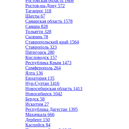
Ростовская область
1608
Ростов-на-Дону
572
Таганрог
118
Шахты
67
Самарская область
1578
Самара
828
Тольятти
328
Сызрань
78
Ставропольский край
1564
Ставрополь
323
Пятигорск
280
Кисловодск
157
Республика Крым
1473
Симферополь
264
Ялта
136
Евпатория
135
Нур-Султан
1416
Новосибирская область
1413
Новосибирск
1042
Бердск
58
Искитим
27
Республика Дагестан
1395
Махачкала
666
Дербент
150
Каспийск
84