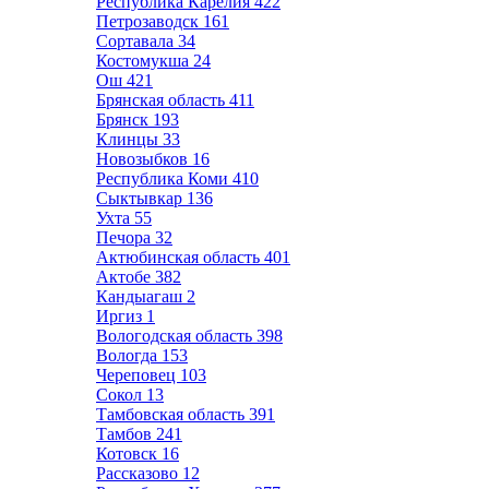
Республика Карелия
422
Петрозаводск
161
Сортавала
34
Костомукша
24
Ош
421
Брянская область
411
Брянск
193
Клинцы
33
Новозыбков
16
Республика Коми
410
Сыктывкар
136
Ухта
55
Печора
32
Актюбинская область
401
Актобе
382
Кандыагаш
2
Иргиз
1
Вологодская область
398
Вологда
153
Череповец
103
Сокол
13
Тамбовская область
391
Тамбов
241
Котовск
16
Рассказово
12