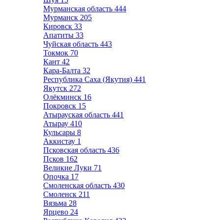
Мурманская область
444
Мурманск
205
Кировск
33
Апатиты
33
Чуйская область
443
Токмок
70
Кант
42
Кара-Балта
32
Республика Саха (Якутия)
441
Якутск
272
Олёкминск
16
Покровск
15
Атырауская область
441
Атырау
410
Кульсары
8
Аккистау
1
Псковская область
436
Псков
162
Великие Луки
71
Опочка
17
Смоленская область
430
Смоленск
211
Вязьма
28
Ярцево
24