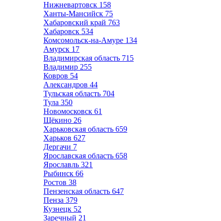
Нижневартовск
158
Ханты-Мансийск
75
Хабаровский край
763
Хабаровск
534
Комсомольск-на-Амуре
134
Амурск
17
Владимирская область
715
Владимир
255
Ковров
54
Александров
44
Тульская область
704
Тула
350
Новомосковск
61
Щёкино
26
Харьковская область
659
Харьков
627
Дергачи
7
Ярославская область
658
Ярославль
321
Рыбинск
66
Ростов
38
Пензенская область
647
Пенза
379
Кузнецк
52
Заречный
21