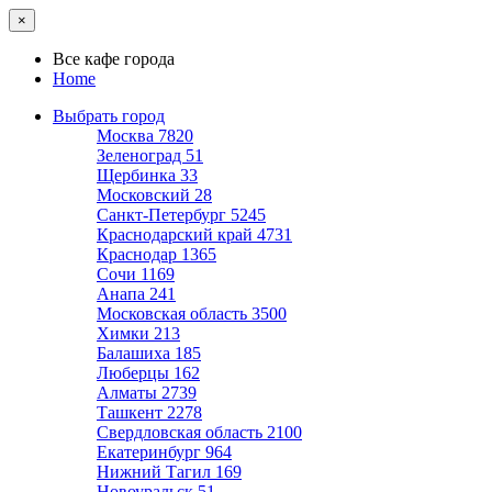
×
Все кафе города
Home
Выбрать город
Москва
7820
Зеленоград
51
Щербинка
33
Московский
28
Санкт-Петербург
5245
Краснодарский край
4731
Краснодар
1365
Сочи
1169
Анапа
241
Московская область
3500
Химки
213
Балашиха
185
Люберцы
162
Алматы
2739
Ташкент
2278
Свердловская область
2100
Екатеринбург
964
Нижний Тагил
169
Новоуральск
51