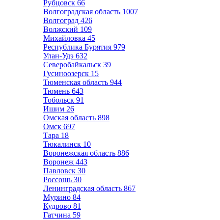
Рубцовск
66
Волгоградская область
1007
Волгоград
426
Волжский
109
Михайловка
45
Республика Бурятия
979
Улан-Удэ
632
Северобайкальск
39
Гусиноозерск
15
Тюменская область
944
Тюмень
643
Тобольск
91
Ишим
26
Омская область
898
Омск
697
Тара
18
Тюкалинск
10
Воронежская область
886
Воронеж
443
Павловск
30
Россошь
30
Ленинградская область
867
Мурино
84
Кудрово
81
Гатчина
59