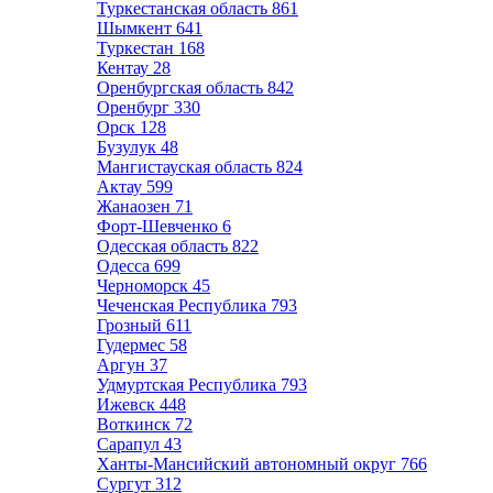
Туркестанская область
861
Шымкент
641
Туркестан
168
Кентау
28
Оренбургская область
842
Оренбург
330
Орск
128
Бузулук
48
Мангистауская область
824
Актау
599
Жанаозен
71
Форт-Шевченко
6
Одесская область
822
Одесса
699
Черноморск
45
Чеченская Республика
793
Грозный
611
Гудермес
58
Аргун
37
Удмуртская Республика
793
Ижевск
448
Воткинск
72
Сарапул
43
Ханты-Мансийский автономный округ
766
Сургут
312