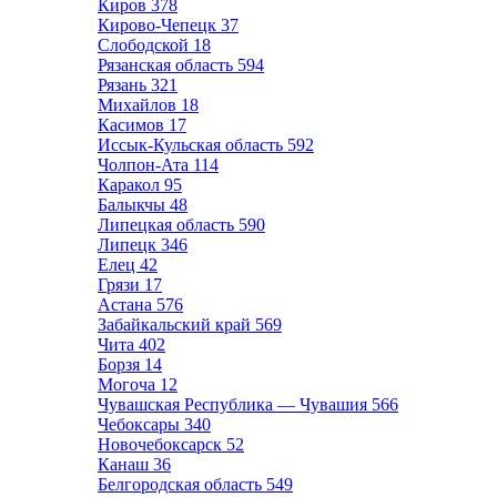
Киров
378
Кирово-Чепецк
37
Слободской
18
Рязанская область
594
Рязань
321
Михайлов
18
Касимов
17
Иссык-Кульская область
592
Чолпон-Ата
114
Каракол
95
Балыкчы
48
Липецкая область
590
Липецк
346
Елец
42
Грязи
17
Астана
576
Забайкальский край
569
Чита
402
Борзя
14
Могоча
12
Чувашская Республика — Чувашия
566
Чебоксары
340
Новочебоксарск
52
Канаш
36
Белгородская область
549