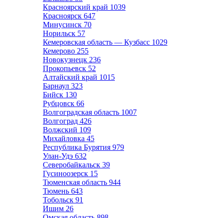
Красноярский край
1039
Красноярск
647
Минусинск
70
Норильск
57
Кемеровская область — Кузбасс
1029
Кемерово
255
Новокузнецк
236
Прокопьевск
52
Алтайский край
1015
Барнаул
323
Бийск
130
Рубцовск
66
Волгоградская область
1007
Волгоград
426
Волжский
109
Михайловка
45
Республика Бурятия
979
Улан-Удэ
632
Северобайкальск
39
Гусиноозерск
15
Тюменская область
944
Тюмень
643
Тобольск
91
Ишим
26
Омская область
898