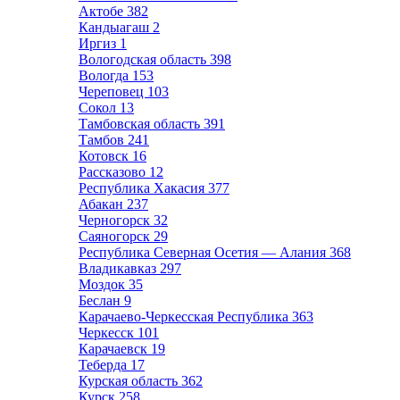
Актобе
382
Кандыагаш
2
Иргиз
1
Вологодская область
398
Вологда
153
Череповец
103
Сокол
13
Тамбовская область
391
Тамбов
241
Котовск
16
Рассказово
12
Республика Хакасия
377
Абакан
237
Черногорск
32
Саяногорск
29
Республика Северная Осетия — Алания
368
Владикавказ
297
Моздок
35
Беслан
9
Карачаево-Черкесская Республика
363
Черкесск
101
Карачаевск
19
Теберда
17
Курская область
362
Курск
258