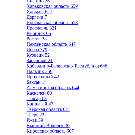
Щёкино
26
Харьковская область
659
Харьков
627
Дергачи
7
Ярославская область
658
Ярославль
321
Рыбинск
66
Ростов
38
Пензенская область
647
Пенза
379
Кузнецк
52
Заречный
21
Кабардино-Балкарская Республика
646
Нальчик
356
Прохладный
42
Баксан
14
Алматинская область
644
Каскелен
80
Талгар
68
Капшагай
47
Тверская область
621
Тверь
222
Ржев
39
Вышний Волочёк
30
Кировская область
607