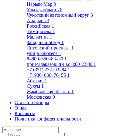
Нарьян-Мар
8
Улытау область
6
Чукотский автономный округ
3
Анадырь
3
Российская
1
Тимирязева
1
Малыгина
1
Западный обход
1
Лиговский проспект
1
улица Блюхера
1
8‒800‒550‒83‒30
1
прием заказов: пн-вс 8:00-22:00
1
+7 (351) 232‒93‒84
1
+7‒930‒036‒76‒55
1
Абхазия
1
Сухум
1
Жамбылская область
1
Московская
0
Статьи и обзоры
О нас
Контакты
Политика конфиденциальности