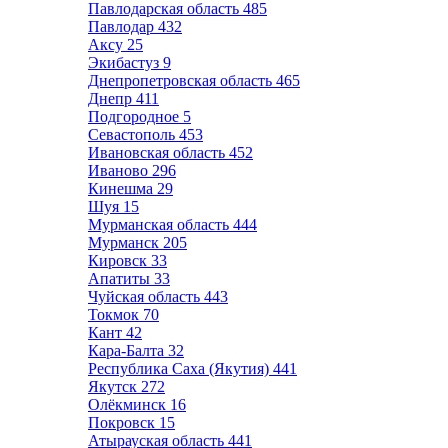
Павлодарская область
485
Павлодар
432
Аксу
25
Экибастуз
9
Днепропетровская область
465
Днепр
411
Подгородное
5
Севастополь
453
Ивановская область
452
Иваново
296
Кинешма
29
Шуя
15
Мурманская область
444
Мурманск
205
Кировск
33
Апатиты
33
Чуйская область
443
Токмок
70
Кант
42
Кара-Балта
32
Республика Саха (Якутия)
441
Якутск
272
Олёкминск
16
Покровск
15
Атырауская область
441