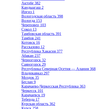
Актобе
382
Кандыагаш
2
Иргиз
1
Вологодская область
398
Вологда
153
Череповец
103
Сокол
13
Тамбовская область
391
Тамбов
241
Котовск
16
Рассказово
12
Республика Хакасия
377
Абакан
237
Черногорск
32
Саяногорск
29
Республика Северная Осетия — Алания
368
Владикавказ
297
Моздок
35
Беслан
9
Карачаево-Черкесская Республика
363
Черкесск
101
Карачаевск
19
Теберда
17
Курская область
362
Курск
258