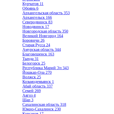
Курчатов
11
Обоянь
6
Архангельская область
353
Архангельск
166
Северодвинск
83
Новодвинск
17
Новгородская область
350
Великий Новгород
164
Боровичи
26
Старая Русса
24
Амурская область
344
Благовещенск
163
Тында
31
Белогорск
25
Республика Марий Эл
343
Йошкар-Ола
270
Волжск
25
Козьмодемьянск
1
Абай область
337
Семей
269
Аягоз
4
Шар
3
Сахалинская область
318
Южно-Сахалинск
230
Корсаков
17