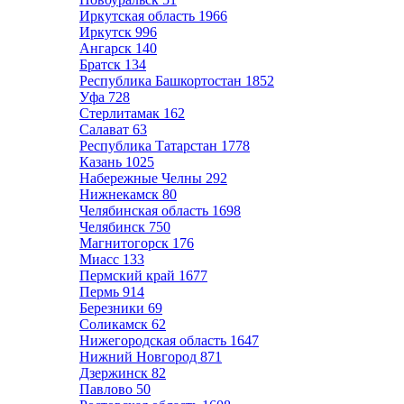
Иркутская область
1966
Иркутск
996
Ангарск
140
Братск
134
Республика Башкортостан
1852
Уфа
728
Стерлитамак
162
Салават
63
Республика Татарстан
1778
Казань
1025
Набережные Челны
292
Нижнекамск
80
Челябинская область
1698
Челябинск
750
Магнитогорск
176
Миасс
133
Пермский край
1677
Пермь
914
Березники
69
Соликамск
62
Нижегородская область
1647
Нижний Новгород
871
Дзержинск
82
Павлово
50