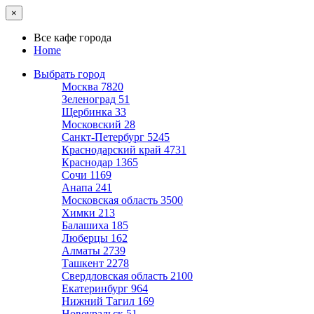
×
Все кафе города
Home
Выбрать город
Москва
7820
Зеленоград
51
Щербинка
33
Московский
28
Санкт-Петербург
5245
Краснодарский край
4731
Краснодар
1365
Сочи
1169
Анапа
241
Московская область
3500
Химки
213
Балашиха
185
Люберцы
162
Алматы
2739
Ташкент
2278
Свердловская область
2100
Екатеринбург
964
Нижний Тагил
169
Новоуральск
51