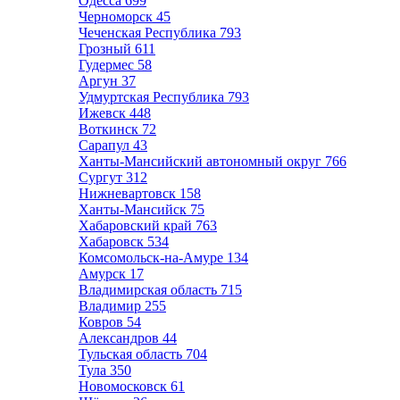
Одесса
699
Черноморск
45
Чеченская Республика
793
Грозный
611
Гудермес
58
Аргун
37
Удмуртская Республика
793
Ижевск
448
Воткинск
72
Сарапул
43
Ханты-Мансийский автономный округ
766
Сургут
312
Нижневартовск
158
Ханты-Мансийск
75
Хабаровский край
763
Хабаровск
534
Комсомольск-на-Амуре
134
Амурск
17
Владимирская область
715
Владимир
255
Ковров
54
Александров
44
Тульская область
704
Тула
350
Новомосковск
61