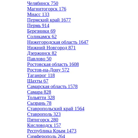
Челябинск
750
Магнитогорск
176
Миасс
133
Пермский край
1677
Пермь
914
Березники
69
Соликамск
62
Нижегородская область
1647
Нижний Новгород
871
Дзержинск
82
Павлово
50
Ростовская область
1608
Ростов-на-Дону
572
Таганрог
118
Шахты
67
Самарская область
1578
Самара
828
Тольятти
328
Сызрань
78
Ставропольский край
1564
Ставрополь
323
Пятигорск
280
Кисловодск
157
Республика Крым
1473
Симферополь
264