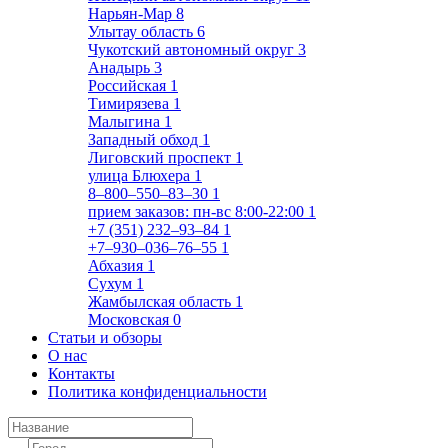
Нарьян-Мар
8
Улытау область
6
Чукотский автономный округ
3
Анадырь
3
Российская
1
Тимирязева
1
Малыгина
1
Западный обход
1
Лиговский проспект
1
улица Блюхера
1
8‒800‒550‒83‒30
1
прием заказов: пн-вс 8:00-22:00
1
+7 (351) 232‒93‒84
1
+7‒930‒036‒76‒55
1
Абхазия
1
Сухум
1
Жамбылская область
1
Московская
0
Статьи и обзоры
О нас
Контакты
Политика конфиденциальности