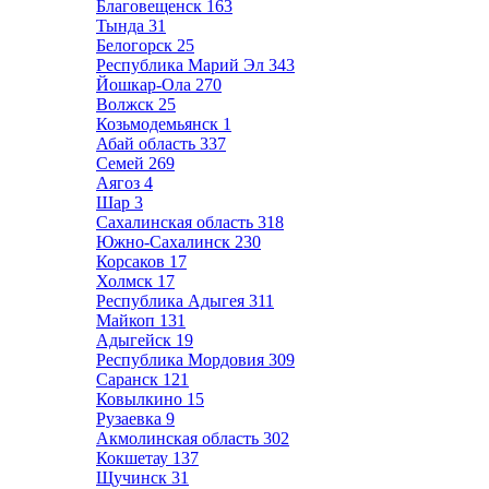
Благовещенск
163
Тында
31
Белогорск
25
Республика Марий Эл
343
Йошкар-Ола
270
Волжск
25
Козьмодемьянск
1
Абай область
337
Семей
269
Аягоз
4
Шар
3
Сахалинская область
318
Южно-Сахалинск
230
Корсаков
17
Холмск
17
Республика Адыгея
311
Майкоп
131
Адыгейск
19
Республика Мордовия
309
Саранск
121
Ковылкино
15
Рузаевка
9
Акмолинская область
302
Кокшетау
137
Щучинск
31