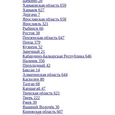
Щёкино
26
Харьковская область
659
Харьков
627
Дергачи
7
Ярославская область
658
Ярославль
321
Рыбинск
66
Ростов
38
Пензенская область
647
Пенза
379
Кузнецк
52
Заречный
21
Кабардино-Балкарская Республика
646
Нальчик
356
Прохладный
42
Баксан
14
Алматинская область
644
Каскелен
80
Талгар
68
Капшагай
47
Тверская область
621
Тверь
222
Ржев
39
Вышний Волочёк
30
Кировская область
607