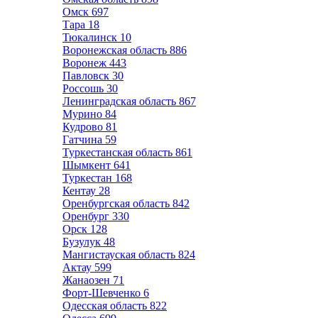
Омск
697
Тара
18
Тюкалинск
10
Воронежская область
886
Воронеж
443
Павловск
30
Россошь
30
Ленинградская область
867
Мурино
84
Кудрово
81
Гатчина
59
Туркестанская область
861
Шымкент
641
Туркестан
168
Кентау
28
Оренбургская область
842
Оренбург
330
Орск
128
Бузулук
48
Мангистауская область
824
Актау
599
Жанаозен
71
Форт-Шевченко
6
Одесская область
822