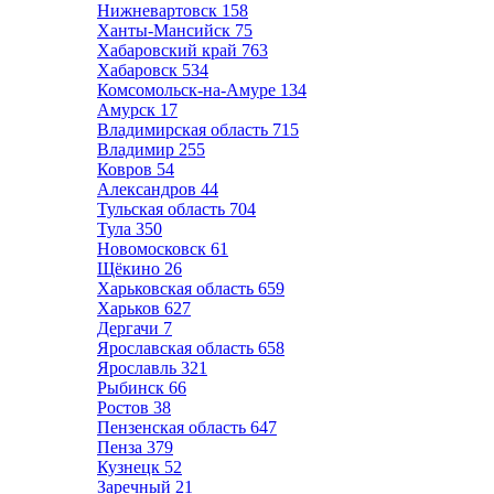
Нижневартовск
158
Ханты-Мансийск
75
Хабаровский край
763
Хабаровск
534
Комсомольск-на-Амуре
134
Амурск
17
Владимирская область
715
Владимир
255
Ковров
54
Александров
44
Тульская область
704
Тула
350
Новомосковск
61
Щёкино
26
Харьковская область
659
Харьков
627
Дергачи
7
Ярославская область
658
Ярославль
321
Рыбинск
66
Ростов
38
Пензенская область
647
Пенза
379
Кузнецк
52
Заречный
21