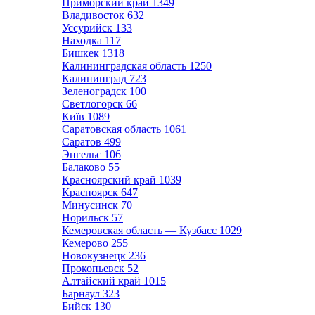
Приморский край
1349
Владивосток
632
Уссурийск
133
Находка
117
Бишкек
1318
Калининградская область
1250
Калининград
723
Зеленоградск
100
Светлогорск
66
Київ
1089
Саратовская область
1061
Саратов
499
Энгельс
106
Балаково
55
Красноярский край
1039
Красноярск
647
Минусинск
70
Норильск
57
Кемеровская область — Кузбасс
1029
Кемерово
255
Новокузнецк
236
Прокопьевск
52
Алтайский край
1015
Барнаул
323
Бийск
130