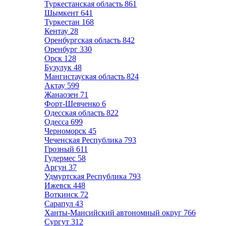
Туркестанская область
861
Шымкент
641
Туркестан
168
Кентау
28
Оренбургская область
842
Оренбург
330
Орск
128
Бузулук
48
Мангистауская область
824
Актау
599
Жанаозен
71
Форт-Шевченко
6
Одесская область
822
Одесса
699
Черноморск
45
Чеченская Республика
793
Грозный
611
Гудермес
58
Аргун
37
Удмуртская Республика
793
Ижевск
448
Воткинск
72
Сарапул
43
Ханты-Мансийский автономный округ
766
Сургут
312