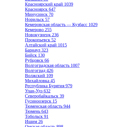
Красноярский край
1039
Красноярск
647
Минусинск
70
Норильск
57
Кемеровская область — Кузбасс
1029
Кемерово
255
Новокузнецк
236
Прокопьевск
52
Алтайский край
1015
Барнаул
323
Бийск
130
Рубцовск
66
Волгоградская область
1007
Волгоград
426
Волжский
109
Михайловка
45
Республика Бурятия
979
Улан-Удэ
632
Северобайкальск
39
Гусиноозерск
15
Тюменская область
944
Тюмень
643
Тобольск
91
Ишим
26
Омская область
898