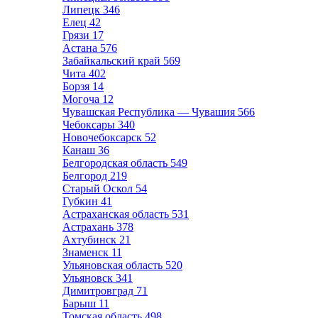
Липецк
346
Елец
42
Грязи
17
Астана
576
Забайкальский край
569
Чита
402
Борзя
14
Могоча
12
Чувашская Республика — Чувашия
566
Чебоксары
340
Новочебоксарск
52
Канаш
36
Белгородская область
549
Белгород
219
Старый Оскол
54
Губкин
41
Астраханская область
531
Астрахань
378
Ахтубинск
21
Знаменск
11
Ульяновская область
520
Ульяновск
341
Димитровград
71
Барыш
11
Томская область
498