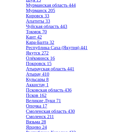
Мурманская область
444
Мурманск
205
Кировск
33
Апатиты
33
Чуйская область
443
Токмок
70
Кант
42
Кара-Балта
32
Республика Саха (Якутия)
441
Якутск
272
Олёкминск
16
Покровск
15
Атырауская область
441
Атырау
410
Кульсары
8
Аккистау
1
Псковская область
436
Псков
162
Великие Луки
71
Опочка
17
Смоленская область
430
Смоленск
211
Вязьма
28
Ярцево
24