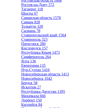
Ростовская область
1608
Ростов-на-Дону
572
Таганрог
118
Шахты
67
Самарская область
1578
Самара
828
Тольятти
328
Сызрань
78
Ставропольский край
1564
Ставрополь
323
Пятигорск
280
Кисловодск
157
Республика Крым
1473
Симферополь
264
Ялта
136
Евпатория
135
Нур-Султан
1416
Новосибирская область
1413
Новосибирск
1042
Бердск
58
Искитим
27
Республика Дагестан
1395
Махачкала
666
Дербент
150
Каспийск
84