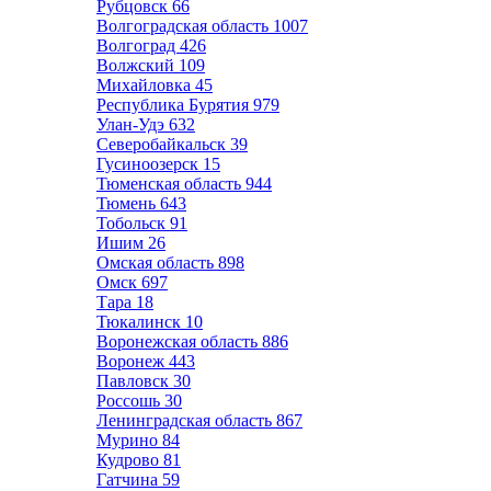
Рубцовск
66
Волгоградская область
1007
Волгоград
426
Волжский
109
Михайловка
45
Республика Бурятия
979
Улан-Удэ
632
Северобайкальск
39
Гусиноозерск
15
Тюменская область
944
Тюмень
643
Тобольск
91
Ишим
26
Омская область
898
Омск
697
Тара
18
Тюкалинск
10
Воронежская область
886
Воронеж
443
Павловск
30
Россошь
30
Ленинградская область
867
Мурино
84
Кудрово
81
Гатчина
59