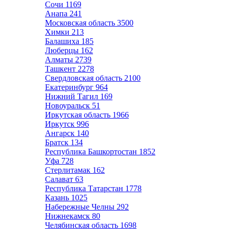
Сочи
1169
Анапа
241
Московская область
3500
Химки
213
Балашиха
185
Люберцы
162
Алматы
2739
Ташкент
2278
Свердловская область
2100
Екатеринбург
964
Нижний Тагил
169
Новоуральск
51
Иркутская область
1966
Иркутск
996
Ангарск
140
Братск
134
Республика Башкортостан
1852
Уфа
728
Стерлитамак
162
Салават
63
Республика Татарстан
1778
Казань
1025
Набережные Челны
292
Нижнекамск
80
Челябинская область
1698