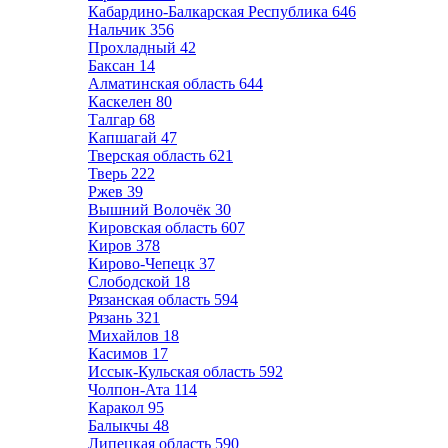
Кабардино-Балкарская Республика
646
Нальчик
356
Прохладный
42
Баксан
14
Алматинская область
644
Каскелен
80
Талгар
68
Капшагай
47
Тверская область
621
Тверь
222
Ржев
39
Вышний Волочёк
30
Кировская область
607
Киров
378
Кирово-Чепецк
37
Слободской
18
Рязанская область
594
Рязань
321
Михайлов
18
Касимов
17
Иссык-Кульская область
592
Чолпон-Ата
114
Каракол
95
Балыкчы
48
Липецкая область
590