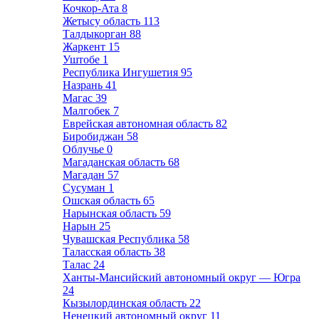
Кочкор-Ата
8
Жетысу область
113
Талдыкорган
88
Жаркент
15
Уштобе
1
Республика Ингушетия
95
Назрань
41
Магас
39
Малгобек
7
Еврейская автономная область
82
Биробиджан
58
Облучье
0
Магаданская область
68
Магадан
57
Сусуман
1
Ошская область
65
Нарынская область
59
Нарын
25
Чувашская Республика
58
Таласская область
38
Талас
24
Ханты-Мансийский автономный округ — Югра
24
Кызылординская область
22
Ненецкий автономный округ
11