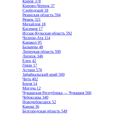
Киров
378
Кирово-Чепецк
37
Слободской
18
Рязанская область
594
Рязань
321
Михайлов
18
Касимов
17
Иссык-Кульская область
592
Чолпон-Ата
114
Каракол
95
Балыкчы
48
Липецкая область
590
Липецк
346
Елец
42
Грязи
17
Астана
576
Забайкальский край
569
Чита
402
Борзя
14
Могоча
12
Чувашская Республика — Чувашия
566
Чебоксары
340
Новочебоксарск
52
Канаш
36
Белгородская область
549