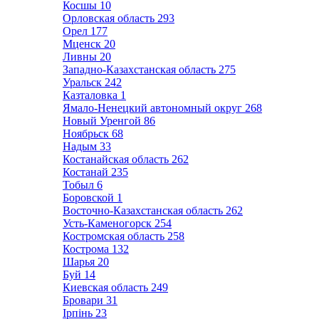
Косшы
10
Орловская область
293
Орел
177
Мценск
20
Ливны
20
Западно-Казахстанская область
275
Уральск
242
Казталовка
1
Ямало-Ненецкий автономный округ
268
Новый Уренгой
86
Ноябрьск
68
Надым
33
Костанайская область
262
Костанай
235
Тобыл
6
Боровской
1
Восточно-Казахстанская область
262
Усть-Каменогорск
254
Костромская область
258
Кострома
132
Шарья
20
Буй
14
Киевская область
249
Бровари
31
Ірпінь
23