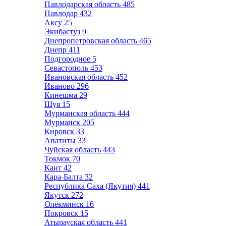
Павлодарская область
485
Павлодар
432
Аксу
25
Экибастуз
9
Днепропетровская область
465
Днепр
411
Подгородное
5
Севастополь
453
Ивановская область
452
Иваново
296
Кинешма
29
Шуя
15
Мурманская область
444
Мурманск
205
Кировск
33
Апатиты
33
Чуйская область
443
Токмок
70
Кант
42
Кара-Балта
32
Республика Саха (Якутия)
441
Якутск
272
Олёкминск
16
Покровск
15
Атырауская область
441