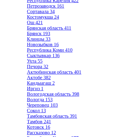
Республика Карелия
422
Петрозаводск
161
Сортавала
34
Костомукша
24
Ош
421
Брянская область
411
Брянск
193
Клинцы
33
Новозыбков
16
Республика Коми
410
Сыктывкар
136
Ухта
55
Печора
32
Актюбинская область
401
Актобе
382
Кандыагаш
2
Иргиз
1
Вологодская область
398
Вологда
153
Череповец
103
Сокол
13
Тамбовская область
391
Тамбов
241
Котовск
16
Рассказово
12