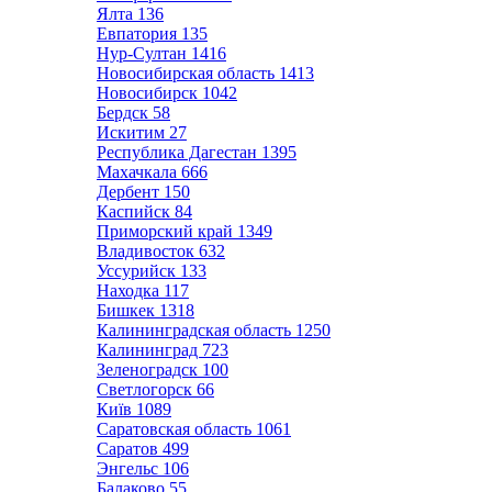
Ялта
136
Евпатория
135
Нур-Султан
1416
Новосибирская область
1413
Новосибирск
1042
Бердск
58
Искитим
27
Республика Дагестан
1395
Махачкала
666
Дербент
150
Каспийск
84
Приморский край
1349
Владивосток
632
Уссурийск
133
Находка
117
Бишкек
1318
Калининградская область
1250
Калининград
723
Зеленоградск
100
Светлогорск
66
Київ
1089
Саратовская область
1061
Саратов
499
Энгельс
106
Балаково
55