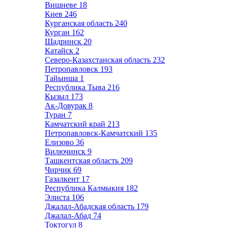
Вишневе
18
Киев
246
Курганская область
240
Курган
162
Шадринск
20
Катайск
2
Северо-Казахстанская область
232
Петропавловск
193
Тайынша
1
Республика Тыва
216
Кызыл
173
Ак-Довурак
8
Туран
7
Камчатский край
213
Петропавловск-Камчатский
135
Елизово
36
Вилючинск
9
Ташкентская область
209
Чирчик
69
Газалкент
17
Республика Калмыкия
182
Элиста
106
Джалал-Абадская область
179
Джалал-Абад
74
Токтогул
8