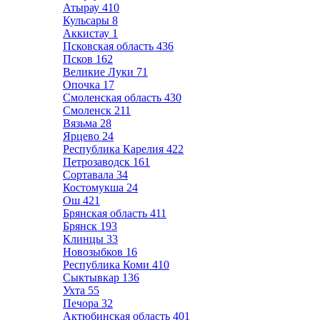
Атырау
410
Кульсары
8
Аккистау
1
Псковская область
436
Псков
162
Великие Луки
71
Опочка
17
Смоленская область
430
Смоленск
211
Вязьма
28
Ярцево
24
Республика Карелия
422
Петрозаводск
161
Сортавала
34
Костомукша
24
Ош
421
Брянская область
411
Брянск
193
Клинцы
33
Новозыбков
16
Республика Коми
410
Сыктывкар
136
Ухта
55
Печора
32
Актюбинская область
401