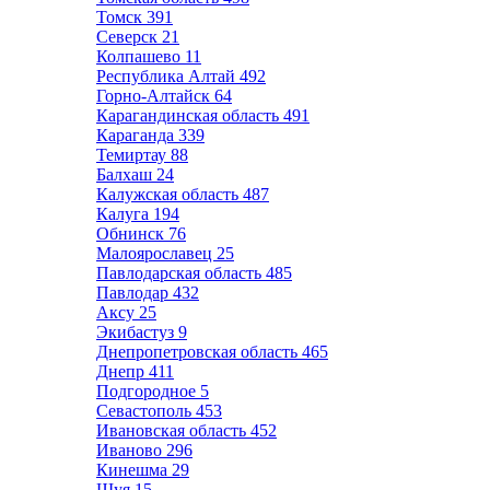
Томск
391
Северск
21
Колпашево
11
Республика Алтай
492
Горно-Алтайск
64
Карагандинская область
491
Караганда
339
Темиртау
88
Балхаш
24
Калужская область
487
Калуга
194
Обнинск
76
Малоярославец
25
Павлодарская область
485
Павлодар
432
Аксу
25
Экибастуз
9
Днепропетровская область
465
Днепр
411
Подгородное
5
Севастополь
453
Ивановская область
452
Иваново
296
Кинешма
29
Шуя
15