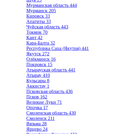
Мурманская область
444
Мурманск
205
Кировск
33
Апатиты
33
Чуйская область
443
Токмок
70
Кант
42
Кара-Балта
32
Республика Саха (Якутия)
441
Якутск
272
Олёкминск
16
Покровск
15
Атырауская область
441
Атырау
410
Кульсары
8
Аккистау
1
Псковская область
436
Псков
162
Великие Луки
71
Опочка
17
Смоленская область
430
Смоленск
211
Вязьма
28
Ярцево
24