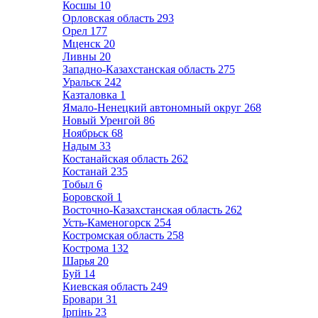
Косшы
10
Орловская область
293
Орел
177
Мценск
20
Ливны
20
Западно-Казахстанская область
275
Уральск
242
Казталовка
1
Ямало-Ненецкий автономный округ
268
Новый Уренгой
86
Ноябрьск
68
Надым
33
Костанайская область
262
Костанай
235
Тобыл
6
Боровской
1
Восточно-Казахстанская область
262
Усть-Каменогорск
254
Костромская область
258
Кострома
132
Шарья
20
Буй
14
Киевская область
249
Бровари
31
Ірпінь
23