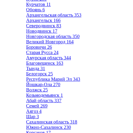
Курчатов
11
Обоянь
6
Архангельская область
353
Архангельск
166
Северодвинск
83
Новодвинск
17
Новгородская область
350
Великий Новгород
164
Боровичи
26
Старая Русса
24
Амурская область
344
Благовещенск
163
Тында
31
Белогорск
25
Республика Марий Эл
343
Йошкар-Ола
270
Волжск
25
Козьмодемьянск
1
Абай область
337
Семей
269
Аягоз
4
Шар
3
Сахалинская область
318
Южно-Сахалинск
230
Корсаков
17