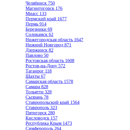
Челябинск
750
Магнитогорск
176
Миасс
133
Пермский край
1677
Пермь
914
Березники
69
Соликамск
62
Нижегородская область
1647
Нижний Новгород
871
Дзержинск
82
Павлово
50
Ростовская область
1608
Ростов-на-Дону
572
Таганрог
118
Шахты
67
Самарская область
1578
Самара
828
Тольятти
328
Сызрань
78
Ставропольский край
1564
Ставрополь
323
Пятигорск
280
Кисловодск
157
Республика Крым
1473
Симферополь
264