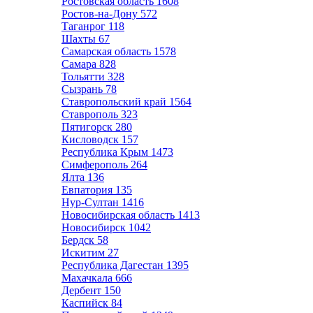
Ростовская область
1608
Ростов-на-Дону
572
Таганрог
118
Шахты
67
Самарская область
1578
Самара
828
Тольятти
328
Сызрань
78
Ставропольский край
1564
Ставрополь
323
Пятигорск
280
Кисловодск
157
Республика Крым
1473
Симферополь
264
Ялта
136
Евпатория
135
Нур-Султан
1416
Новосибирская область
1413
Новосибирск
1042
Бердск
58
Искитим
27
Республика Дагестан
1395
Махачкала
666
Дербент
150
Каспийск
84