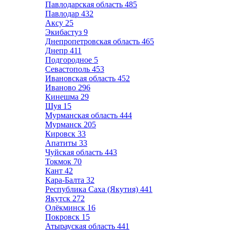
Павлодарская область
485
Павлодар
432
Аксу
25
Экибастуз
9
Днепропетровская область
465
Днепр
411
Подгородное
5
Севастополь
453
Ивановская область
452
Иваново
296
Кинешма
29
Шуя
15
Мурманская область
444
Мурманск
205
Кировск
33
Апатиты
33
Чуйская область
443
Токмок
70
Кант
42
Кара-Балта
32
Республика Саха (Якутия)
441
Якутск
272
Олёкминск
16
Покровск
15
Атырауская область
441