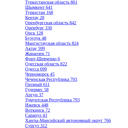
Туркестанская область
861
Шымкент
641
Туркестан
168
Кентау
28
Оренбургская область
842
Оренбург
330
Орск
128
Бузулук
48
Мангистауская область
824
Актау
599
Жанаозен
71
Форт-Шевченко
6
Одесская область
822
Одесса
699
Черноморск
45
Чеченская Республика
793
Грозный
611
Гудермес
58
Аргун
37
Удмуртская Республика
793
Ижевск
448
Воткинск
72
Сарапул
43
Ханты-Мансийский автономный округ
766
Сургут
312