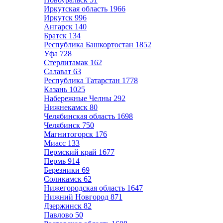
Иркутская область
1966
Иркутск
996
Ангарск
140
Братск
134
Республика Башкортостан
1852
Уфа
728
Стерлитамак
162
Салават
63
Республика Татарстан
1778
Казань
1025
Набережные Челны
292
Нижнекамск
80
Челябинская область
1698
Челябинск
750
Магнитогорск
176
Миасс
133
Пермский край
1677
Пермь
914
Березники
69
Соликамск
62
Нижегородская область
1647
Нижний Новгород
871
Дзержинск
82
Павлово
50