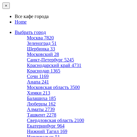
×
Все кафе города
Home
Выбрать город
Москва
7820
Зеленоград
51
Щербинка
33
Московский
28
Санкт-Петербург
5245
Краснодарский край
4731
Краснодар
1365
Сочи
1169
Анапа
241
Московская область
3500
Химки
213
Балашиха
185
Люберцы
162
Алматы
2739
Ташкент
2278
Свердловская область
2100
Екатеринбург
964
Нижний Тагил
169
Новоуральск
51