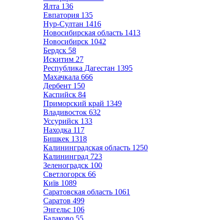
Ялта
136
Евпатория
135
Нур-Султан
1416
Новосибирская область
1413
Новосибирск
1042
Бердск
58
Искитим
27
Республика Дагестан
1395
Махачкала
666
Дербент
150
Каспийск
84
Приморский край
1349
Владивосток
632
Уссурийск
133
Находка
117
Бишкек
1318
Калининградская область
1250
Калининград
723
Зеленоградск
100
Светлогорск
66
Київ
1089
Саратовская область
1061
Саратов
499
Энгельс
106
Балаково
55