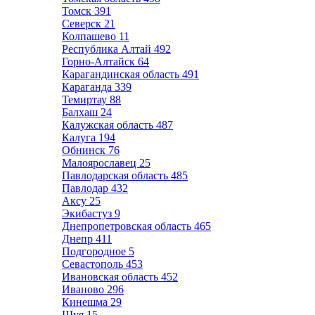
Томск
391
Северск
21
Колпашево
11
Республика Алтай
492
Горно-Алтайск
64
Карагандинская область
491
Караганда
339
Темиртау
88
Балхаш
24
Калужская область
487
Калуга
194
Обнинск
76
Малоярославец
25
Павлодарская область
485
Павлодар
432
Аксу
25
Экибастуз
9
Днепропетровская область
465
Днепр
411
Подгородное
5
Севастополь
453
Ивановская область
452
Иваново
296
Кинешма
29
Шуя
15