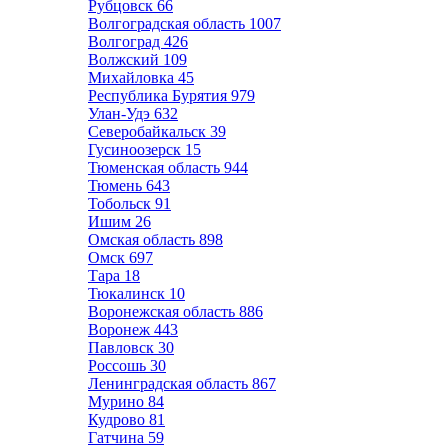
Рубцовск
66
Волгоградская область
1007
Волгоград
426
Волжский
109
Михайловка
45
Республика Бурятия
979
Улан-Удэ
632
Северобайкальск
39
Гусиноозерск
15
Тюменская область
944
Тюмень
643
Тобольск
91
Ишим
26
Омская область
898
Омск
697
Тара
18
Тюкалинск
10
Воронежская область
886
Воронеж
443
Павловск
30
Россошь
30
Ленинградская область
867
Мурино
84
Кудрово
81
Гатчина
59