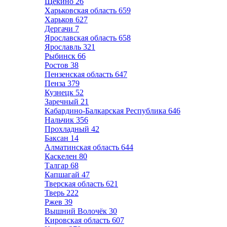
Щёкино
26
Харьковская область
659
Харьков
627
Дергачи
7
Ярославская область
658
Ярославль
321
Рыбинск
66
Ростов
38
Пензенская область
647
Пенза
379
Кузнецк
52
Заречный
21
Кабардино-Балкарская Республика
646
Нальчик
356
Прохладный
42
Баксан
14
Алматинская область
644
Каскелен
80
Талгар
68
Капшагай
47
Тверская область
621
Тверь
222
Ржев
39
Вышний Волочёк
30
Кировская область
607