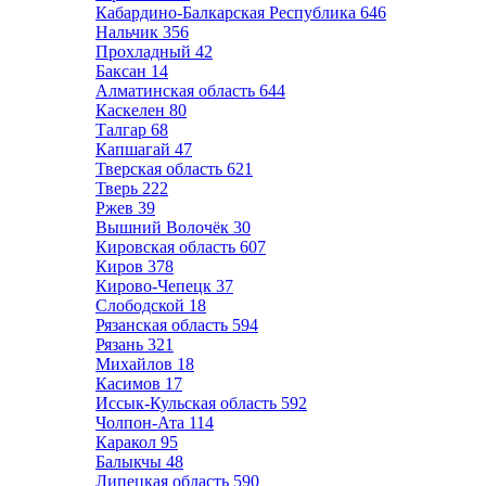
Кабардино-Балкарская Республика
646
Нальчик
356
Прохладный
42
Баксан
14
Алматинская область
644
Каскелен
80
Талгар
68
Капшагай
47
Тверская область
621
Тверь
222
Ржев
39
Вышний Волочёк
30
Кировская область
607
Киров
378
Кирово-Чепецк
37
Слободской
18
Рязанская область
594
Рязань
321
Михайлов
18
Касимов
17
Иссык-Кульская область
592
Чолпон-Ата
114
Каракол
95
Балыкчы
48
Липецкая область
590