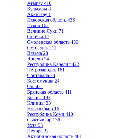
Атырау
410
Кульсары
8
Аккистау
1
Псковская область
436
Псков
162
Великие Луки
71
Опочка
17
Смоленская область
430
Смоленск
211
Вязьма
28
Ярцево
24
Республика Карелия
422
Петрозаводск
161
Сортавала
34
Костомукша
24
Ош
421
Брянская область
411
Брянск
193
Клинцы
33
Новозыбков
16
Республика Коми
410
Сыктывкар
136
Ухта
55
Печора
32
Актюбинская область
401