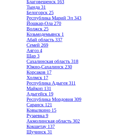
Благовещенск
163
Тында
31
Белогорск
25
Республика Марий Эл
343
Йошкар-Ола
270
Волжск
25
Козьмодемьянск
1
Абай область
337
Семей
269
Аягоз
4
Шар
3
Сахалинская область
318
Южно-Сахалинск
230
Корсаков
17
Холмск
17
Республика Адыгея
311
Майкоп
131
Адыгейск
19
Республика Мордовия
309
Саранск
121
Ковылкино
15
Рузаевка
9
Акмолинская область
302
Кокшетау
137
Щучинск
31