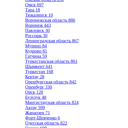
Омск
697
Тара
18
Тюкалинск
10
Воронежская область
886
Воронеж
443
Павловск
30
Россошь
30
Ленинградская область
867
Мурино
84
Кудрово
81
Гатчина
59
Туркестанская область
861
Шымкент
641
Туркестан
168
Кентау
28
Оренбургская область
842
Оренбург
330
Орск
128
Бузулук
48
Мангистауская область
824
Актау
599
Жанаозен
71
Форт-Шевченко
6
Одесская область
822