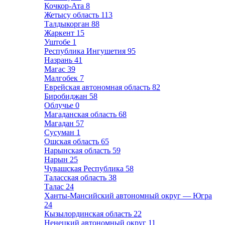
Кочкор-Ата
8
Жетысу область
113
Талдыкорган
88
Жаркент
15
Уштобе
1
Республика Ингушетия
95
Назрань
41
Магас
39
Малгобек
7
Еврейская автономная область
82
Биробиджан
58
Облучье
0
Магаданская область
68
Магадан
57
Сусуман
1
Ошская область
65
Нарынская область
59
Нарын
25
Чувашская Республика
58
Таласская область
38
Талас
24
Ханты-Мансийский автономный округ — Югра
24
Кызылординская область
22
Ненецкий автономный округ
11