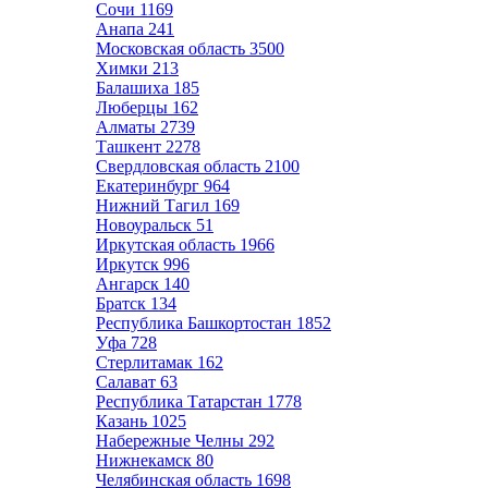
Сочи
1169
Анапа
241
Московская область
3500
Химки
213
Балашиха
185
Люберцы
162
Алматы
2739
Ташкент
2278
Свердловская область
2100
Екатеринбург
964
Нижний Тагил
169
Новоуральск
51
Иркутская область
1966
Иркутск
996
Ангарск
140
Братск
134
Республика Башкортостан
1852
Уфа
728
Стерлитамак
162
Салават
63
Республика Татарстан
1778
Казань
1025
Набережные Челны
292
Нижнекамск
80
Челябинская область
1698