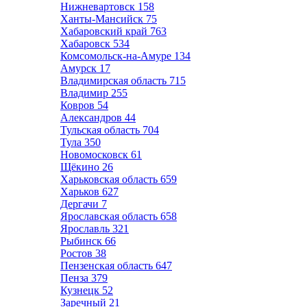
Нижневартовск
158
Ханты-Мансийск
75
Хабаровский край
763
Хабаровск
534
Комсомольск-на-Амуре
134
Амурск
17
Владимирская область
715
Владимир
255
Ковров
54
Александров
44
Тульская область
704
Тула
350
Новомосковск
61
Щёкино
26
Харьковская область
659
Харьков
627
Дергачи
7
Ярославская область
658
Ярославль
321
Рыбинск
66
Ростов
38
Пензенская область
647
Пенза
379
Кузнецк
52
Заречный
21