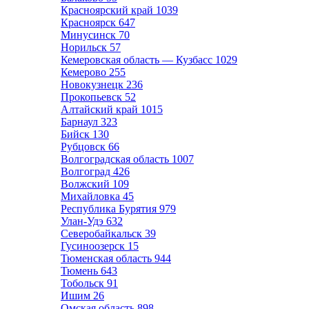
Красноярский край
1039
Красноярск
647
Минусинск
70
Норильск
57
Кемеровская область — Кузбасс
1029
Кемерово
255
Новокузнецк
236
Прокопьевск
52
Алтайский край
1015
Барнаул
323
Бийск
130
Рубцовск
66
Волгоградская область
1007
Волгоград
426
Волжский
109
Михайловка
45
Республика Бурятия
979
Улан-Удэ
632
Северобайкальск
39
Гусиноозерск
15
Тюменская область
944
Тюмень
643
Тобольск
91
Ишим
26
Омская область
898