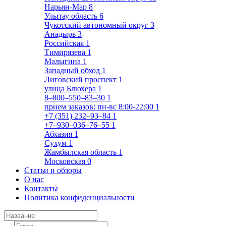
Нарьян-Мар
8
Улытау область
6
Чукотский автономный округ
3
Анадырь
3
Российская
1
Тимирязева
1
Малыгина
1
Западный обход
1
Лиговский проспект
1
улица Блюхера
1
8‒800‒550‒83‒30
1
прием заказов: пн-вс 8:00-22:00
1
+7 (351) 232‒93‒84
1
+7‒930‒036‒76‒55
1
Абхазия
1
Сухум
1
Жамбылская область
1
Московская
0
Статьи и обзоры
О нас
Контакты
Политика конфиденциальности