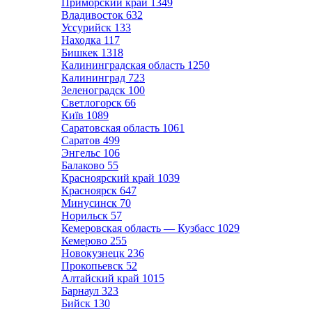
Приморский край
1349
Владивосток
632
Уссурийск
133
Находка
117
Бишкек
1318
Калининградская область
1250
Калининград
723
Зеленоградск
100
Светлогорск
66
Київ
1089
Саратовская область
1061
Саратов
499
Энгельс
106
Балаково
55
Красноярский край
1039
Красноярск
647
Минусинск
70
Норильск
57
Кемеровская область — Кузбасс
1029
Кемерово
255
Новокузнецк
236
Прокопьевск
52
Алтайский край
1015
Барнаул
323
Бийск
130