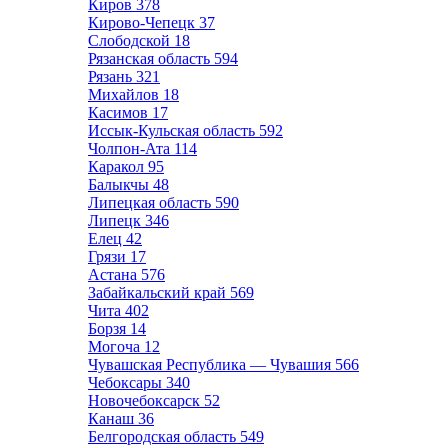
Киров
378
Кирово-Чепецк
37
Слободской
18
Рязанская область
594
Рязань
321
Михайлов
18
Касимов
17
Иссык-Кульская область
592
Чолпон-Ата
114
Каракол
95
Балыкчы
48
Липецкая область
590
Липецк
346
Елец
42
Грязи
17
Астана
576
Забайкальский край
569
Чита
402
Борзя
14
Могоча
12
Чувашская Республика — Чувашия
566
Чебоксары
340
Новочебоксарск
52
Канаш
36
Белгородская область
549