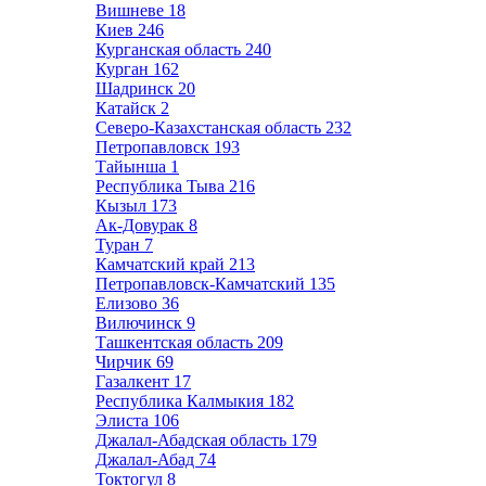
Вишневе
18
Киев
246
Курганская область
240
Курган
162
Шадринск
20
Катайск
2
Северо-Казахстанская область
232
Петропавловск
193
Тайынша
1
Республика Тыва
216
Кызыл
173
Ак-Довурак
8
Туран
7
Камчатский край
213
Петропавловск-Камчатский
135
Елизово
36
Вилючинск
9
Ташкентская область
209
Чирчик
69
Газалкент
17
Республика Калмыкия
182
Элиста
106
Джалал-Абадская область
179
Джалал-Абад
74
Токтогул
8