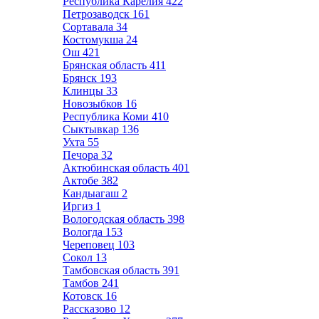
Республика Карелия
422
Петрозаводск
161
Сортавала
34
Костомукша
24
Ош
421
Брянская область
411
Брянск
193
Клинцы
33
Новозыбков
16
Республика Коми
410
Сыктывкар
136
Ухта
55
Печора
32
Актюбинская область
401
Актобе
382
Кандыагаш
2
Иргиз
1
Вологодская область
398
Вологда
153
Череповец
103
Сокол
13
Тамбовская область
391
Тамбов
241
Котовск
16
Рассказово
12