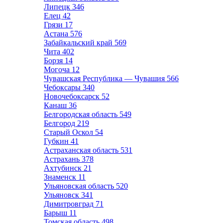
Липецк
346
Елец
42
Грязи
17
Астана
576
Забайкальский край
569
Чита
402
Борзя
14
Могоча
12
Чувашская Республика — Чувашия
566
Чебоксары
340
Новочебоксарск
52
Канаш
36
Белгородская область
549
Белгород
219
Старый Оскол
54
Губкин
41
Астраханская область
531
Астрахань
378
Ахтубинск
21
Знаменск
11
Ульяновская область
520
Ульяновск
341
Димитровград
71
Барыш
11
Томская область
498