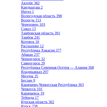
Актобе
382
Кандыагаш
2
Иргиз
1
Вологодская область
398
Вологда
153
Череповец
103
Сокол
13
Тамбовская область
391
Тамбов
241
Котовск
16
Рассказово
12
Республика Хакасия
377
Абакан
237
Черногорск
32
Саяногорск
29
Республика Северная Осетия — Алания
368
Владикавказ
297
Моздок
35
Беслан
9
Карачаево-Черкесская Республика
363
Черкесск
101
Карачаевск
19
Теберда
17
Курская область
362
Курск
258