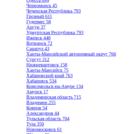
Одесса
699
Черноморск
45
Чеченская Республика
793
Грозный
611
Гудермес
58
Аргун
37
Удмуртская Республика
793
Ижевск
448
Воткинск
72
Сарапул
43
Ханты-Мансийский автономный округ
766
Сургут
312
Нижневартовск
158
Ханты-Мансийск
75
Хабаровский край
763
Хабаровск
534
Комсомольск-на-Амуре
134
Амурск
17
Владимирская область
715
Владимир
255
Ковров
54
Александров
44
Тульская область
704
Тула
350
Новомосковск
61